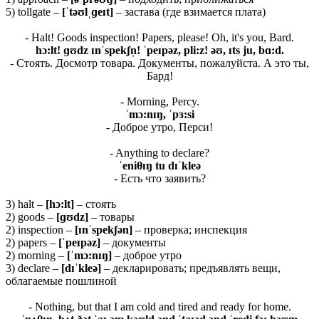
5) tollgate –
[ˈ
təʊ
lˌɡ
eɪ
t]
– застава (где взимается плата)
- Halt! Goods inspection! Papers, please! Oh, it's you, Bard.
hɔ:lt! ɡʊdz ɪnˈspekʃn̩! ˈpeɪpəz, pli:z! əʊ, ɪts ju, bɑ:d.
- Стоять. Досмотр товара. Документы, пожалуйста. А это ты,
Бард!
- Morning, Percy.
ˈ
mɔ:
nɪŋ, ˈ
pɜ:
si
- Доброе утро, Перси!
- Anything to declare?
ˈ
eniθɪŋ
tu
dɪˈ
kleə
- Есть что заявить?
3) halt –
[
hɔ:
lt]
– стоять
2) goods –
[ɡʊ
dz]
– товары
2) inspection –
[ɪ
nˈ
spekʃə
n]
– проверка; инспекция
2) papers –
[ˈ
peɪ
pə
z]
– документы
2) morning –
[ˈ
mɔ:
nɪŋ]
– доброе утро
3) declare –
[dɪˈkleə]
– декларировать; предъявлять вещи,
облагаемые пошлиной
- Nothing, but that I am cold and tired and ready for home.