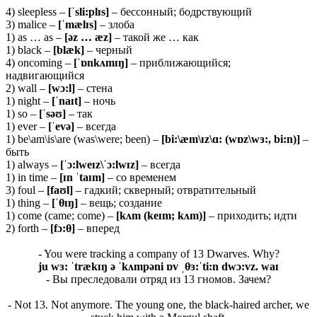
4) sleepless –
[ˈ
sli:
plɪ
s]
– бессонный; бодрствующий
3) malice –
[ˈ
mæ
lɪ
s]
– злоба
1) as … as –
[ə
z … æ
z]
– такой же … как
1) black –
[
blæ
k]
– черный
4) oncoming –
[ˈɒ
nkʌ
mɪŋ]
– приближающийся;
надвигающийся
2) wall –
[
wɔ:
l]
– стена
1) night –
[ˈ
naɪ
t]
– ночь
1) so –
[ˈ
səʊ]
– так
1) ever –
[ˈ
evə]
– всегда
1) be\am\is\are (was\were; been) –
[bi:\æm\ɪz\ɑ: (wɒz\wɜ:, bi:n)]
–
быть
1) always –
[ˈɔ:lweɪz\ˈɔ:lwɪz]
– всегда
1) in time –
[ɪ
n ˈ
taɪ
m]
– со временем
3) foul –
[faʊl]
– гадкий; скверный; отвратительный
1) thing –
[ˈ
θɪŋ]
– вещь; создание
1) come (came; come) –
[kʌm (keɪm; kʌm)]
– приходить; идти
2) forth –
[fɔ:θ]
– вперед
- You were tracking a company of 13 Dwarves. Why?
ju
wɜ: ˈ
træ
kɪŋ ə ˈ
kʌ
mpə
ni ɒ
v ˌ
θɜ:ˈ
ti:
n
dwɔ:
vz.
waɪ
- Вы преследовали отряд из 13 гномов. Зачем?
- Not 13. Not anymore. The young one, the black-haired archer, we