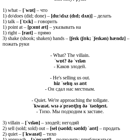
1) what –
[ˈwɒt]
– что
1) do\does (did; done) –
[du:\dʌz (dɪd; dʌn)]
– делать
1) talk –
[ˈ
tɔ:
k]
– говорить
1) point at –
[pɔɪnt æt]
– указывать на
1) right –
[raɪt]
– прямо
3) shake (shook; shaken) hands –
[ʃ
eɪ
k (ʃʊ
k; ˈʃ
eɪ
kə
n)
hæ
ndz]
–
пожать руки
- What? The villain.
ˈ
wɒ
t? ðə ˈ
vɪ
lə
n
- Каков злодей.
- He's selling us out.
hiz ˈ
selɪŋ ʌ
s
aʊ
t
- Он сдал нас местным.
- Quiet. We're approaching the tollgate.
ˈ
kwaɪə
t.
wɪə əˈ
prəʊ
tʃɪŋ ðə ˈ
təʊ
lɡ
eɪ
t.
- Тихо. Мы подходим к заставе.
3) villain –
[ˈ
vɪ
lə
n]
– злодей; негодяй
2) sell (sold; sold) out –
[
sel (
səʊ
ld;
səʊ
ld) ˈ
aʊ
t]
– продать
2) quiet –
[ˈ
kwaɪə
t]
– тихо
1) approach –
[əˈ
prəʊ
tʃ]
– подходить; приближаться