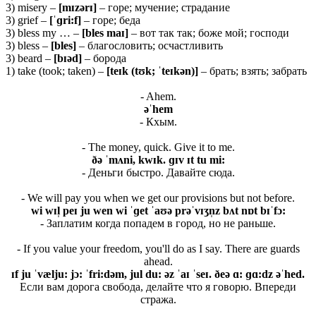
3) misery –
[mɪzərɪ]
– горе; мучение; страдание
3) grief –
[ˈɡri:f]
– горе; беда
3) bless my … –
[bles maɪ]
– вот так так; боже мой; господи
3) bless –
[
bles]
– благословить; осчастливить
3) beard –
[
bɪə
d]
– борода
1) take (took; taken) –
[
teɪ
k (
tʊ
k; ˈ
teɪ
kə
n)]
– брать; взять; забрать
- Ahem.
əˈhem
- Кхым.
- The money, quick. Give it to me.
ðə ˈ
mʌ
ni,
kwɪ
k. ɡɪ
v ɪ
t
tu
mi:
- Деньги быстро. Давайте сюда.
- We will pay you when we get our provisions but not before.
wi wɪl̩ peɪ ju wen wi ˈɡet ˈaʊə prəˈvɪʒn̩z bʌt nɒt bɪˈfɔ:
- Заплатим когда попадем в город, но не раньше.
- If you value your freedom, you'll do as I say. There are guards
ahead.
ɪf ju ˈvælju: jɔ: ˈfri:dəm, jul du: əz ˈaɪ ˈseɪ. ðeə ɑ: ɡɑ:dz əˈhed.
Если вам дорога свобода, делайте что я говорю. Впереди
стража.