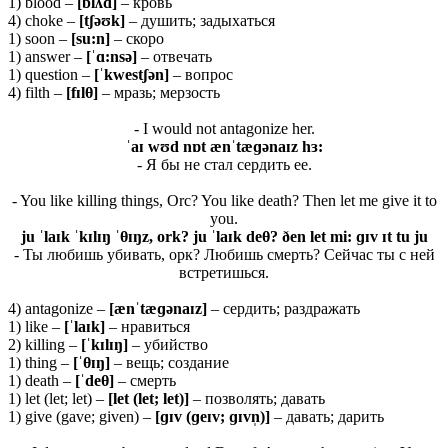
1) blood –
[
blʌ
d]
– кровь
4) choke –
[tʃəʊk]
– душить; задыхаться
1) soon –
[
su:
n]
– скоро
1) answer –
[ˈɑ:
nsə]
– отвечать
1) question –
[ˈ
kwestʃə
n]
– вопрос
4) filth –
[
fɪ
lθ]
– мразь; мерзость
- I would not antagonize her.
ˈ
aɪ
wʊ
d
nɒ
t æ
nˈ
tæɡə
naɪ
z
hɜ:
- Я бы не стал сердить ее.
- You like killing things, Orc? You like death? Then let me give it to
you.
ju ˈlaɪk ˈkɪlɪŋ ˈθɪŋz, ork? ju ˈlaɪk deθ? ðen let mi: ɡɪv ɪt tu ju
- Ты любишь убивать, орк? Любишь смерть? Сейчас ты с ней
встретишься.
4) antagonize –
[æ
nˈ
tæɡə
naɪ
z]
– сердить; раздражать
1) like –
[ˈ
laɪ
k]
– нравиться
2) killing –
[ˈ
kɪ
lɪŋ]
– убийство
1) thing –
[ˈ
θɪŋ]
– вещь; создание
1) death –
[ˈ
deθ]
– смерть
1) let (let; let) –
[let (let; let)]
– позволять; давать
1) give (gave; given) –
[ɡɪv (ɡeɪv; ɡɪvn̩)]
– давать; дарить