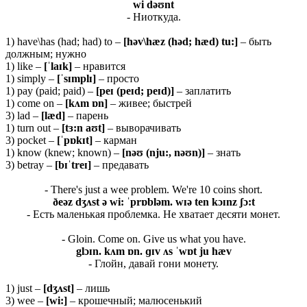
wi dəʊnt
- Ниоткуда.
1) have\has (had; had) to –
[həv\hæz (həd; hæd) tu:]
– быть
должным; нужно
1) like –
[ˈlaɪk]
– нравится
1) simply –
[ˈsɪmplɪ]
– просто
1) pay (paid; paid) –
[peɪ (peɪd; peɪd)]
– заплатить
1) come on –
[kʌm ɒn]
– живее; быстрей
3) lad –
[læd]
– парень
1) turn out –
[tɜ:n aʊt]
– выворачивать
3) pocket –
[ˈpɒkɪt]
– карман
1) know (knew; known) –
[nəʊ (nju:, nəʊn)]
– знать
3) betray –
[bɪˈtreɪ]
– предавать
- There's just a wee problem. We're 10 coins short.
ð
eə
z
dʒʌ
st ə
wi: ˈ
prɒ
blə
m.
wɪə
ten
kɔɪ
nz ʃɔ:
t
- Есть маленькая проблемка. Не хватает десяти монет.
- Gloin. Come on. Give us what you have.
glɔɪ
n.
kʌ
m ɒ
n. ɡɪ
v ʌ
s ˈ
wɒ
t
ju
hæ
v
- Глойн, давай гони монету.
1) just –
[
dʒʌ
st]
– лишь
3) wee –
[
wi:]
– крошечный; малюсенький