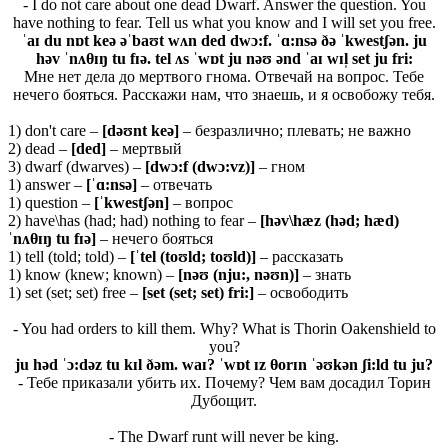
- I do not care about one dead Dwarf. Answer the question. You
have nothing to fear. Tell us what you know and I will set you free.
ˈaɪ du nɒt keə əˈbaʊt wʌn ded dwɔ:f. ˈɑ:nsə ðə ˈkwestʃən. ju
həv ˈnʌθɪŋ tu fɪə. tel ʌs ˈwɒt ju nəʊ ənd ˈaɪ wɪl̩ set ju fri:
Мне нет дела до мертвого гнома. Отвечай на вопрос. Тебе
нечего бояться. Расскажи нам, что знаешь, и я освобожу тебя.
1) don't care –
[
d
əʊ
nt
ke
ə]
– безразлично; плевать; не важно
2) dead –
[
ded]
– мертвый
3) dwarf (dwarves) –
[
dwɔ:
f (
dwɔ:
vz)]
– гном
1) answer –
[ˈɑ:
nsə]
– отвечать
1) question –
[ˈkwestʃən]
– вопрос
2) have\has (had; had) nothing to fear –
[həv\hæz (həd; hæd)
ˈnʌθɪŋ tu fɪə]
– нечего бояться
1) tell (told; told) –
[ˈtel (toʊld; toʊld)]
– рассказать
1) know (knew; known) –
[nəʊ (nju:, nəʊn)]
– знать
1) set (set; set) free –
[set (set; set) fri:]
– освободить
- You had orders to kill them. Why? What is Thorin Oakenshield to
you?
ju həd ˈɔ:dəz tu kɪl ðəm. waɪ? ˈwɒt ɪz θorɪn ˈəʊkən ʃi:ld tu ju?
- Тебе приказали убить их. Почему? Чем вам досадил Торин
Дубощит.
- The Dwarf runt will never be king.