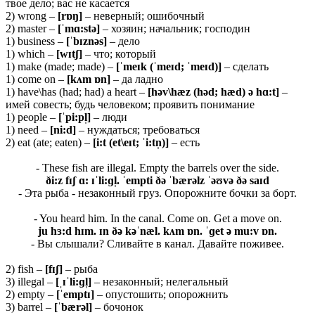
твое дело; вас не касается
2) wrong –
[
rɒŋ]
– неверный; ошибочный
2) master –
[ˈ
mɑ:
stə]
– хозяин; начальник; господин
1) business –
[ˈ
bɪ
znə
s]
– дело
1) which –
[
wɪ
tʃ]
– что; который
1) make (made; made) –
[ˈmeɪk (ˈmeɪd; ˈmeɪd)]
– сделать
1) come on –
[kʌm ɒn]
– да ладно
1) have\has (had; had) a heart –
[həv\hæz (həd; hæd) ə hɑ:t]
–
имей совесть; будь человеком; проявить понимание
1) people –
[ˈ
pi:
pl̩]
– люди
1) need –
[ni:d]
– нуждаться; требоваться
2) eat (ate; eaten) –
[i:t (et\e
ɪ
t; ˈi:tn̩)]
– есть
- These fish are illegal. Empty the barrels over the side.
ði:z fɪʃ ɑ: ɪˈli:ɡl̩. ˈempti ðə ˈbærəlz ˈəʊvə ðə saɪd
- Эта рыба - незаконный груз. Опорожните бочки за борт.
- You heard him. In the canal. Come on. Get a move on.
ju hɜ:d hɪm. ɪn ðə kəˈnæl. kʌm ɒn. ˈɡet ə mu:v ɒn.
- Вы слышали? Сливайте в канал. Давайте поживее.
2) fish –
[
fɪʃ]
– рыба
3) illegal –
[ˌɪˈ
li:ɡ
l̩]
– незаконный; нелегальный
2) empty –
[
ˈ
emptɪ]
– опустошить; опорожнить
3) barrel –
[ˈ
bæ
rə
l]
– бочонок