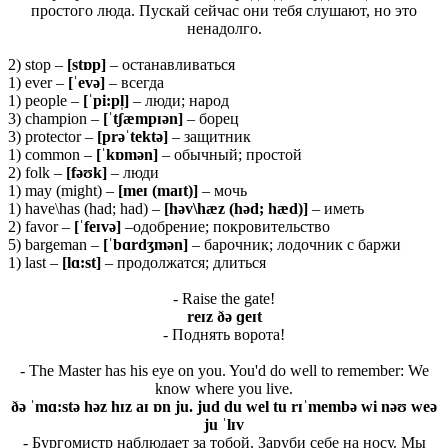
простого люда. Пускай сейчас они тебя слушают, но это
ненадолго.
2) stop –
[
stɒ
p]
– останавливаться
1) ever –
[ˈ
evə]
– всегда
1) people –
[ˈ
pi:
pl̩]
– люди; народ
3) champion –
[ˈ
t
ʃæ
mp
ɪə
n
]
– борец
3) protector –
[prəˈtektə]
– защитник
1) common –
[ˈ
kɒ
mə
n]
– обычный; простой
2) folk –
[fəʊk]
– люди
1) may (might) –
[meɪ (maɪt)]
– мочь
1) have\has (had; had) –
[həv\hæz (həd; hæd)]
– иметь
2) favor –
[ˈ
feɪ
və]
–одобрение; покровительство
5) bargeman –
[ˈ
bɑ
rdʒ
mə
n]
– барочник; лодочник с баржи
1) last –
[lɑ:st]
– продолжатся; длиться
- Raise the gate!
reɪ
z ðə ɡ
eɪ
t
- Поднять ворота!
- The Master has his eye on you. You'd do well to remember: We
know where you live.
ðə ˈmɑ:stə həz hɪz aɪ ɒn ju. jud du wel tu rɪˈmembə wi nəʊ weə
ju ˈlɪv
- Бургомистр наблюдает за тобой. Заруби себе на носу. Мы