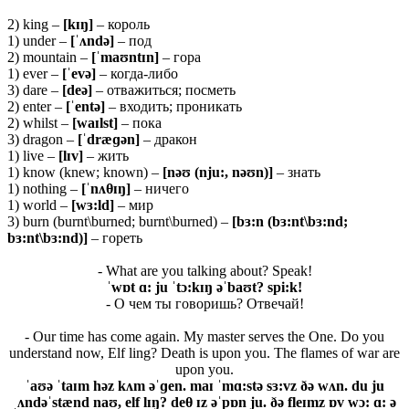
2) king –
[
kɪŋ]
– король
1) under –
[ˈʌ
ndə]
– под
2) mountain –
[ˈ
maʊ
ntɪ
n]
– гора
1) ever –
[ˈevə]
– когда-либо
3) dare –
[
deə]
– отважиться; посметь
2) enter –
[ˈ
entə]
– входить; проникать
2) whilst –
[waɪlst]
– пока
3) dragon –
[ˈ
dræɡə
n]
– дракон
1) live –
[
lɪ
v]
– жить
1) know (knew; known) –
[
nəʊ (
nju:,
nəʊ
n)]
– знать
1) nothing –
[ˈ
nʌ
θɪŋ]
– ничего
1) world –
[
wɜ:
ld]
– мир
3) burn (burnt\burned; burnt\burned) –
[bɜ:n (bɜ:nt\bɜ:nd;
bɜ:nt\bɜ:nd)]
– гореть
- What are you talking about? Speak!
ˈ
wɒ
t ɑ:
ju ˈ
tɔ:
kɪŋ əˈ
baʊ
t?
spi:
k!
- О чем ты говоришь? Отвечай!
- Our time has come again. My master serves the One. Do you
understand now, Elf ling? Death is upon you. The flames of war are
upon you.
ˈ
aʊə ˈ
taɪ
m
hə
z
kʌ
m əˈɡ
en.
maɪ ˈ
mɑ:
stə
sɜ:
vz ðə
wʌ
n.
du
ju
ˌʌ
ndəˈ
stæ
nd
naʊ,
elf
lɪŋ?
deθ ɪ
z əˈ
pɒ
n
ju. ðə
fleɪ
mz ɒ
v
wɔ: ɑ: ə