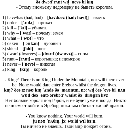
ðə
dwɔ:
f
rʌ
nt
wɪ
l̩ ˈ
nevə
bi
kɪŋ
- Этому гномьему недомерку не бывать королем.
1) have\has (had; had) –
[həv\hæz (həd; hæd)]
– иметь
1) order –
[ˈɔ:də]
– приказ
2) kill –
[ˈkɪl]
– убивать
1) why –
[ˈ
waɪ]
– почему; зачем
1) what –
[ˈ
wɒ
t]
– что
5) oaken –
[ˈəʊ
kə
n]
– дубовый
3) shield –
[ʃ
i:
ld]
– щит
3) dwarf (dwarves) –
[dwɔ:f (dwɔ:vz)]
– гном
5) runt –
[rʌnt]
– коротышка; недомерок
1) never –
[ˈ
nevə]
– никогда
2) king –
[kɪŋ]
– король
- King? There is no King Under the Mountain, nor will there ever
be. None would dare enter Erebor whilst the dragon lives.
kɪŋ? ð
eə ɪ
z
nəʊ
kɪŋ ˈʌ
ndə ðə ˈ
maʊ
ntɪ
n,
nɔ:
wɪ
l̩ ð
eə ˈ
evə
bi.
nʌ
n
wʊ
d
deə ˈ
entə ə
rebɔ:
r
waɪ
lst ðə ˈ
dræɡə
n
lɪ
vz
- Нет больше короля под Горой, и не будет уже никогда. Никто
не посмеет войти в Эребор, пока там обитает живой дракон.
- You know nothing. Your world will burn.
ju
nəʊ ˈ
nʌ
θɪŋ.
jɔ:
wɜ:
ld
wɪ
l̩
bɜ:
n.
- Ты ничего не знаешь. Твой мир пожрет огонь.