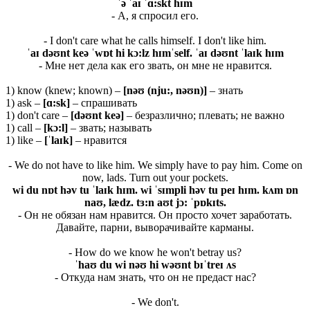
ˈə ˈ
aɪ ˈɑ:
skt
hɪ
m
- А, я спросил его.
- I don't care what he calls himself. I don't like him.
ˈ
aɪ
dəʊ
nt
keə ˈ
wɒ
t
hi
kɔ:
lz
hɪ
mˈ
self. ˈ
aɪ
dəʊ
nt ˈ
laɪ
k
hɪ
m
- Мне нет дела как его звать, он мне не нравится.
1) know (knew; known) –
[nəʊ (nju:, nəʊn)]
– знать
1) ask –
[ɑ:
sk]
– спрашивать
1) don't care –
[
d
əʊ
nt
ke
ə]
– безразлично; плевать; не важно
1) call –
[
kɔ:
l]
– звать; называть
1) like –
[ˈlaɪk]
– нравится
- We do not have to like him. We simply have to pay him. Come on
now, lads. Turn out your pockets.
wi du nɒt həv tu ˈlaɪk hɪm. wi ˈsɪmpli həv tu peɪ hɪm. kʌm ɒn
naʊ, lædz. tɜ:n aʊt jɔ: ˈpɒkɪts.
- Он не обязан нам нравится. Он просто хочет заработать.
Давайте, парни, выворачивайте карманы.
- How do we know he won't betray us?
ˈ
haʊ
du
wi
nəʊ
hi
wəʊ
nt
bɪˈ
treɪ ʌ
s
- Откуда нам знать, что он не предаст нас?
- We don't.