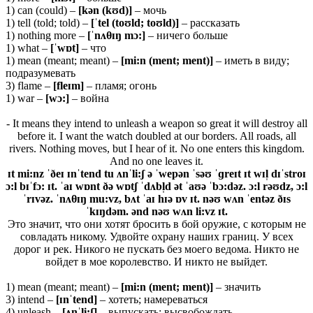
1) can (could) –
[kən (kʊd)]
– мочь
1) tell (told; told) –
[ˈtel (toʊld; toʊld)]
– рассказать
1) nothing more –
[ˈnʌ
θ
ɪŋ mɔ:]
– ничего больше
1) what –
[ˈwɒt]
– что
1) mean (meant; meant) –
[mi:n (ment; ment)]
– иметь в виду;
подразумевать
3) flame –
[fleɪm]
– пламя; огонь
1) war –
[wɔ:]
– война
- It means they intend to unleash a weapon so great it will destroy all
before it. I want the watch doubled at our borders. All roads, all
rivers. Nothing moves, but I hear of it. No one enters this kingdom.
And no one leaves it.
ɪ
t
mi:
nz ˈð
eɪ ɪ
nˈ
tend
tu ʌ
nˈ
li:ʃ ə ˈ
wepə
n ˈ
səʊ ˈɡ
reɪ
t ɪ
t
wɪ
l̩
dɪˈ
stroɪ
ɔ:
l
bɪˈ
fɔ: ɪ
t.
ˈaɪ wɒnt ðə wɒtʃ ˈdʌbl̩d ət ˈaʊə ˈbɔ:dəz. ɔ:l rəʊdz, ɔ:l
ˈrɪvəz. ˈnʌθɪŋ mu:vz, bʌt ˈaɪ hɪə ɒv ɪt. nəʊ wʌn ˈentəz ðɪs
ˈkɪŋdəm. ənd nəʊ wʌn li:vz ɪt.
Это значит, что они хотят бросить в бой оружие, с которым не
совладать никому. Удвойте охрану наших границ. У всех
дорог и рек. Никого не пускать без моего ведома. Никто не
войдет в мое королевство. И никто не выйдет.
1) mean (meant; meant) –
[mi:n (ment; ment)]
– значить
3) intend –
[ɪ
nˈ
tend]
– хотеть; намереваться
4) unleash –
[ʌnˈli:ʃ]
– выпускать; высвобождать