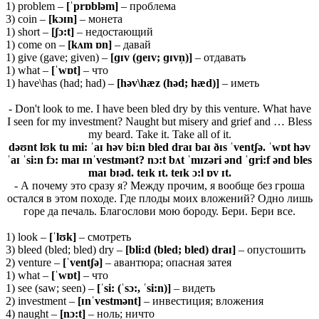
1) problem –
[ˈ
prɒ
blə
m]
– проблема
3) coin –
[
kɔɪ
n]
– монета
1) short –
[ʃɔ:
t]
– недостающий
1) come on –
[kʌm ɒn]
– давай
1) give (gave; given) –
[ɡɪv (ɡeɪv; ɡɪvn̩)]
– отдавать
1) what –
[ˈwɒt]
– что
1) have\has (had; had) –
[həv\hæz (həd; hæd)]
– иметь
- Don't look to me. I have been bled dry by this venture. What have
I seen for my investment? Naught but misery and grief and … Bless
my beard. Take it. Take all of it.
dəʊnt lʊk tu mi: ˈaɪ həv bi:n bled draɪ baɪ ðɪs ˈventʃə. ˈwɒt həv
ˈaɪ ˈsi:n fɔ: maɪ ɪnˈvestmənt? nɔ:t bʌt ˈmɪzəri ənd ˈɡri:f ənd bles
maɪ bɪəd. teɪk ɪt. teɪk ɔ:l ɒv ɪt.
- А почему это сразу я? Между прочим, я вообще без гроша
остался в этом походе. Где плоды моих вложений? Одно лишь
горе да печаль. Благослови мою бороду. Бери. Бери все.
1) look –
[ˈ
lʊ
k]
– смотреть
3) bleed (bled; bled) dry –
[
bli:
d (
bled;
bled)
draɪ]
– опустошить
2) venture –
[ˈ
ventʃə]
– авантюра; опасная затея
1) what –
[ˈ
wɒ
t]
– что
1) see (saw; seen) –
[ˈsi: (ˈsɔ:, ˈsi:n)]
– видеть
2) investment –
[ɪnˈvestmənt]
– инвестиция; вложения
4) naught –
[nɔ:t]
– ноль; ничто