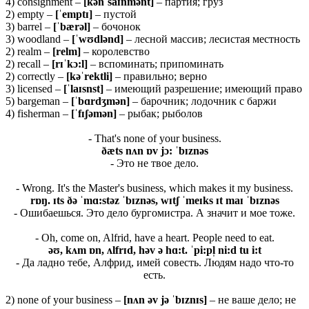
4) consignment –
[
kə
nˈ
saɪ
nmə
nt]
– партия; груз
2) empty –
[
ˈ
emptɪ]
– пустой
3) barrel –
[ˈ
bæ
rə
l]
– бочонок
3) woodland –
[ˈ
wʊ
dlə
nd]
– лесной массив; лесистая местность
2) realm –
[relm]
– королевство
2) recall –
[
rɪˈ
kɔ:
l]
– вспоминать; припоминать
2) correctly –
[kəˈrektli]
– правильно; верно
3) licensed –
[ˈlaɪsnst]
– имеющий разрешение; имеющий право
5) bargeman –
[ˈ
bɑ
rdʒ
mə
n]
– барочник; лодочник с баржи
4) fisherman –
[ˈfɪʃəmən]
– рыбак; рыболов
- That's none of your business.
ðæ
ts
nʌ
n ɒ
v
jɔ: ˈ
bɪ
znə
s
- Это не твое дело.
- Wrong. It's the Master's business, which makes it my business.
rɒŋ. ɪts ðə ˈmɑ:stəz ˈbɪznəs, wɪtʃ ˈmeɪks ɪt maɪ ˈbɪznəs
- Ошибаешься. Это дело бургомистра. А значит и мое тоже.
- Oh, come on, Alfrid, have a heart. People need to eat.
əʊ, kʌm ɒn, ʌlfrɪd, həv ə hɑ:t. ˈpi:pl̩ ni:d tu i:t
- Да ладно тебе, Алфрид, имей совесть. Людям надо что-то
есть.
2) none of your business –
[
nʌ
n ə
v
jə ˈ
bɪ
znɪ
s]
– не ваше дело; не