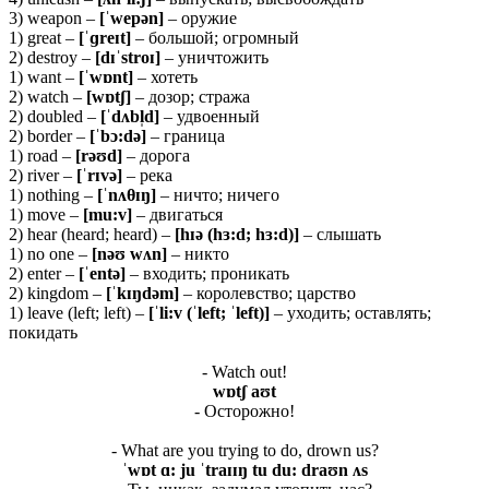
3) weapon –
[ˈ
wepə
n]
– оружие
1) great –
[ˈɡreɪt]
– большой; огромный
2) destroy –
[
dɪˈ
stroɪ]
– уничтожить
1) want –
[ˈ
wɒ
nt]
– хотеть
2) watch –
[
wɒ
tʃ]
– дозор; стража
2) doubled –
[ˈ
dʌ
bl̩
d]
– удвоенный
2) border –
[ˈ
bɔ:
də]
– граница
1) road –
[
rəʊ
d]
– дорога
2) river –
[ˈ
rɪ
və]
– река
1) nothing –
[ˈ
nʌ
θɪŋ]
– ничто; ничего
1) move –
[mu:v]
– двигаться
2) hear (heard; heard) –
[hɪə (hɜ:d; hɜ:d)]
– слышать
1) no one –
[nəʊ wʌn]
– никто
2) enter –
[ˈentə]
– входить; проникать
2) kingdom –
[ˈkɪŋdəm]
– королевство; царство
1) leave (left; left) –
[ˈli:v (ˈleft; ˈleft)]
– уходить; оставлять;
покидать
- Watch out!
wɒtʃ aʊt
- Осторожно!
- What are you trying to do, drown us?
ˈ
wɒ
t ɑ:
ju ˈ
traɪɪŋ
tu
du:
draʊ
n ʌ
s