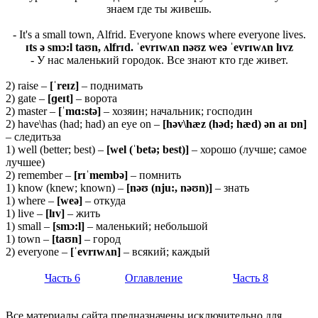
знаем где ты живешь.
- It's a small town, Alfrid. Everyone knows where everyone lives.
ɪts ə smɔ:l taʊn, ʌlfrɪd. ˈevrɪwʌn nəʊz weə ˈevrɪwʌn lɪvz
- У нас маленький городок. Все знают кто где живет.
2) raise –
[ˈ
reɪ
z]
– поднимать
2) gate –
[ɡ
eɪ
t]
– ворота
2) master –
[ˈ
mɑ:
stə]
– хозяин; начальник; господин
2) have\has (had; had) an eye on –
[həv\hæz (həd; hæd) ən aɪ ɒn]
– следитьза
1) well (better; best) –
[wel (ˈbetə; best)]
– хорошо (лучше; самое
лучшее)
2) remember –
[rɪˈmembə]
– помнить
1) know (knew; known) –
[nəʊ (nju:, nəʊn)]
– знать
1) where –
[weə]
– откуда
1) live –
[lɪv]
– жить
1) small –
[
smɔ:
l]
– маленький; небольшой
1) town –
[
taʊ
n]
– город
2) everyone –
[ˈ
evrɪ
wʌ
n]
– всякий; каждый
Часть 6
Оглавление
Часть 8
Все материалы сайта предназначены исключительно для