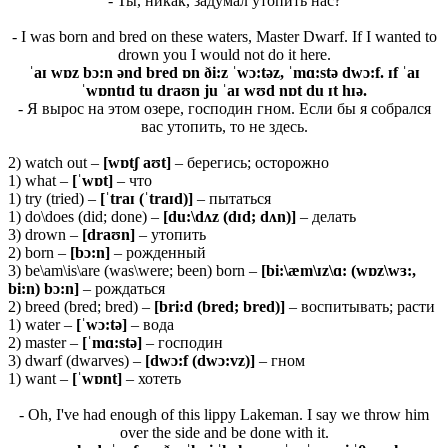
- Ты, никак, задумал утопить нас?
- I was born and bred on these waters, Master Dwarf. If I wanted to
drown you I would not do it here.
ˈaɪ wɒz bɔ:n ənd bred ɒn ði:z ˈwɔ:təz, ˈmɑ:stə dwɔ:f. ɪf ˈaɪ
ˈwɒntɪd tu draʊn ju ˈaɪ wʊd nɒt du ɪt hɪə.
- Я вырос на этом озере, господин гном. Если бы я собрался
вас утопить, то не здесь.
2) watch out –
[wɒtʃ aʊt]
– берегись; осторожно
1) what –
[ˈ
wɒ
t]
– что
1) try (tried) –
[ˈtraɪ (ˈtraɪd)]
– пытаться
1) do\does (did; done) –
[du:\dʌz (dɪd; dʌn)]
– делать
3) drown –
[draʊn]
– утопить
2) born –
[bɔ:n]
– рожденный
3) be\am\is\are (was\were; been) born –
[bi:\æm\ɪz\ɑ: (wɒz\wɜ:,
bi:n) bɔ:n]
– рождаться
2) breed (bred; bred) –
[bri:d (bred; bred)]
– воспитывать; расти
1) water –
[ˈwɔ:tə]
– вода
2) master –
[ˈmɑ:stə]
– господин
3) dwarf (dwarves) –
[dwɔ:f (dwɔ:vz)]
– гном
1) want –
[ˈwɒnt]
– хотеть
- Oh, I've had enough of this lippy Lakeman. I say we throw him
over the side and be done with it.