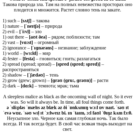
Такова природа зла. Там на полных невежества просторах оно
плодится и множится. Растет словно тень на закате.
1) such –
[
sʌ
tʃ]
– такова
1) nature –
[
ˈ
neɪ
tʃə
]
– природа
2) evil –
[ˈ
i:
vl̩]
– зло
1) out there –
[
aʊ
t ð
eə]
– рядом; поблизости; там
2) vast –
[
vɑ:
st]
– огромный
2) ignorance –
[ˈɪɡ
nə
rə
ns]
– незнание; заблуждение
1) world –
[
wɜ:
ld]
– мир
4) fester –
[
festə]
– гновиться; гнить; разлагаться
2) spread (spread; spread) –
[spred (spred; spred)]
–
распространяться
2) shadow –
[ˈʃædəʊ]
– тень
2) grow (grew; grown) –
[ɡrəʊ (ɡru:, ɡrəʊn)]
– расти
2) dark –
[dɑ:k]
– темнота; мрак; тьма
A sleepless malice as black as the oncoming wall of night. So it ever
was. So will it always be. In time, all foul things come forth.
ə ˈsli:pləs ˈmælɪs əz blæk əz ði ˈɒnkʌmɪŋ wɔ:l ɒv naɪt. ˈsəʊ ɪt
ˈevə wɒz. ˈsəʊ wɪl̩ ɪt ˈɔ:lweɪz bi. ɪn ˈtaɪm, ɔ:l faʊl ˈθɪŋz kʌm fɔ:θ.
Неусыпное зло. Черное как самая глубокая ночь. Так было
всегда. И так всегда будет. В свой час всякая тварь выходит на
свет.