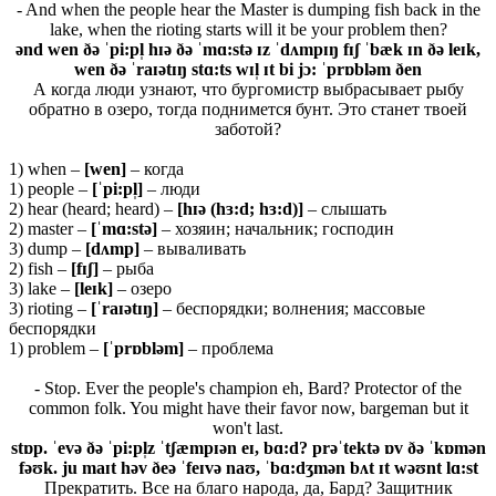
- And when the people hear the Master is dumping fish back in the
lake, when the rioting starts will it be your problem then?
ənd wen ðə ˈpi:pl̩ hɪə ðə ˈmɑ:stə ɪz ˈdʌmpɪŋ fɪʃ ˈbæk ɪn ðə leɪk,
wen ðə ˈraɪətɪŋ stɑ:ts wɪl̩ ɪt bi jɔ: ˈprɒbləm ðen
А когда люди узнают, что бургомистр выбрасывает рыбу
обратно в озеро, тогда поднимется бунт. Это станет твоей
заботой?
1) when –
[
wen]
– когда
1) people –
[ˈ
pi:
pl̩]
– люди
2) hear (heard; heard) –
[hɪə (hɜ:d; hɜ:d)]
– слышать
2) master –
[ˈ
mɑ:
stə]
– хозяин; начальник; господин
3) dump –
[dʌmp]
– вываливать
2) fish –
[
fɪʃ]
– рыба
3) lake –
[
leɪ
k]
– озеро
3) rioting –
[ˈ
raɪə
tɪŋ]
– беспорядки; волнения; массовые
беспорядки
1) problem –
[ˈprɒbləm]
– проблема
- Stop. Ever the people's champion eh, Bard? Protector of the
common folk. You might have their favor now, bargeman but it
won't last.
stɒp. ˈevə ðə ˈpi:pl̩z ˈtʃæmpɪən eɪ, bɑ:d? prəˈtektə ɒv ðə ˈkɒmən
fəʊk. ju maɪt həv ðeə ˈfeɪvə naʊ, ˈbɑ:dʒmən bʌt ɪt wəʊnt lɑ:st
Прекратить. Все на благо народа, да, Бард? Защитник