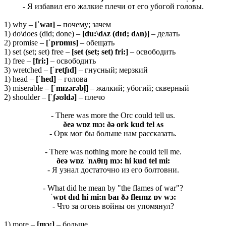
- Я избавил его жалкие плечи от его убогой головы.
1) why –
[ˈwaɪ]
– почему; зачем
1) do\does (did; done) –
[du:\dʌz (dɪd; dʌn)]
– делать
2) promise –
[ˈprɒmɪs]
– обещать
1) set (set; set) free –
[set (set; set) fri:]
– освободить
1) free –
[fri:]
– освободить
3) wretched –
[ˈretʃɪd]
– гнусный; мерзкий
1) head –
[ˈhed]
– голова
3) miserable –
[ˈmɪzərəbl̩]
– жалкий; убогий; скверный
2) shoulder –
[ˈʃ
ə
ʊldə]
– плечо
- There was more the Orc could tell us.
ð
eə
wɒ
z
mɔ: ðə
ork
kud
tel ʌ
s
- Орк мог бы больше нам рассказать.
- There was nothing more he could tell me.
ð
eə
wɒ
z ˈ
nʌ
θɪŋ
mɔ:
hi
kud
tel
mi:
- Я узнал достаточно из его болтовни.
- What did he mean by "the flames of war"?
ˈ
wɒ
t
dɪ
d
hi
mi:
n
baɪ ðə
fleɪ
mz ɒ
v
wɔ:
- Что за огонь войны он упомянул?
1) more –
[mɔ:]
– больше