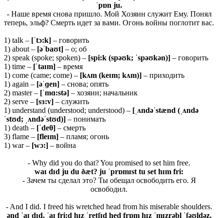
ˈ
pɒ
n
ju.
- Наше время снова пришло. Мой Хозяин служит Ему. Понял
теперь, эльф? Смерть идет за вами. Огонь войны поглотит вас.
1) talk –
[ˈ
tɔ:
k]
– говорить
1) about –
[əˈbaʊt]
– о; об
2) speak (spoke; spoken) –
[spi:k (spəʊk; ˈspəʊkən)]
– говорить
1) time –
[ˈtaɪm]
– время
1) come (came; come) –
[kʌm (keɪm; kʌm)]
– приходить
1) again –
[əˈɡ
en]
– снова; опять
2) master –
[ˈ
mɑ:
stə]
– хозяин; начальник
2) serve –
[
sɜ:
v]
– служить
1) understand (understood; understood) –
[ˌʌ
ndəˈ
stæ
nd (ˌʌ
ndə
ˈ
stʊ
d; ˌʌ
ndəˈ
stʊ
d)]
– понимать
1) death –
[ˈ
deθ]
– смерть
3) flame –
[
fleɪ
m]
– пламя; огонь
1) war –
[wɔ:]
– война
- Why did you do that? You promised to set him free.
waɪ
dɪ
d
ju
du ðæ
t?
ju ˈ
prɒ
mɪ
st
tu
set
hɪ
m
fri:
- Зачем ты сделал это? Ты обещал освободить его. Я
освободил.
- And I did. I freed his wretched head from his miserable shoulders.
ənd ˈaɪ dɪd. ˈaɪ fri:d hɪz ˈretʃɪd hed frɒm hɪz ˈmɪzrəbl̩ ˈʃəʊldəz.