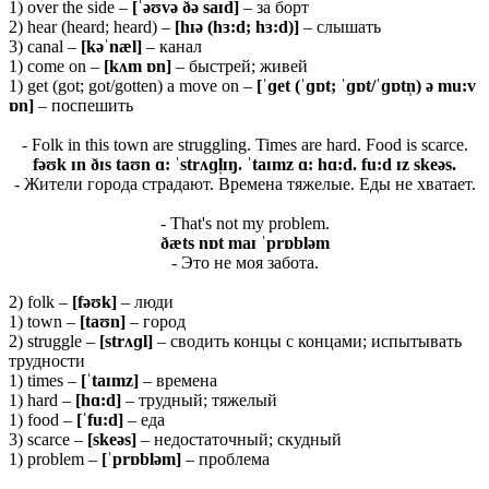
1) over the side –
[ˈəʊvə ðə saɪd]
– за борт
2) hear (heard; heard) –
[hɪə (hɜ:d; hɜ:d)]
– слышать
3) canal –
[kəˈnæl]
– канал
1) come on –
[kʌm ɒn]
– быстрей; живей
1) get (got; got/gotten) a move on –
[ˈɡet (ˈɡɒt; ˈɡɒt/ˈɡɒtn̩) ə mu:v
ɒn]
– поспешить
- Folk in this town are struggling. Times are hard. Food is scarce.
fəʊk ɪn ðɪs taʊn ɑ: ˈstrʌɡl̩ɪŋ. ˈtaɪmz ɑ: hɑ:d. fu:d ɪz skeəs.
- Жители города страдают. Времена тяжелые. Еды не хватает.
- That's not my problem.
ðæ
ts
nɒ
t
maɪ ˈ
prɒ
blə
m
- Это не моя забота.
2) folk –
[
fəʊ
k]
– люди
1) town –
[
taʊ
n]
– город
2) struggle –
[strʌɡl]
– сводить концы с концами; испытывать
трудности
1) times –
[ˈtaɪmz]
– времена
1) hard –
[
hɑ:
d]
– трудный; тяжелый
1) food –
[ˈ
fu:
d]
– еда
3) scarce –
[skeəs]
– недостаточный; скудный
1) problem –
[ˈprɒbləm]
– проблема