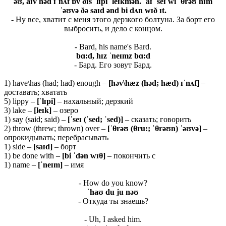
əʊ, aɪv həd ɪˈnʌf ɒv ðɪs ˈlɪpi ˈleɪkmən. ˈaɪ ˈseɪ wi ˈθrəʊ hɪm
ˈəʊvə ðə saɪd ənd bi dʌn wɪð ɪt.
- Ну все, хватит с меня этого дерзкого болтуна. За борт его
выбросить, и дело с концом.
- Bard, his name's Bard.
bɑ:
d,
hɪ
z ˈ
neɪ
mz
bɑ:
d
- Бард. Его зовут Бард.
1) have\has (had; had) enough –
[
hə
v\
hæ
z (
hə
d;
hæ
d) ɪˈ
nʌ
f]
–
доставать; хватать
5) lippy –
[ˈ
lɪ
pi]
– нахальный; дерзкий
3) lake –
[
leɪ
k]
– озеро
1) say (said; said) –
[ˈ
seɪ (ˈ
sed; ˈ
sed)]
– сказать; говорить
2) throw (threw; thrown) over –
[ˈ
θrəʊ (θ
ru:; ˈθ
rəʊ
n) ˈəʊ
və]
–
опрокидывать; перебрасывать
1) side –
[saɪd]
– борт
1) be done with –
[bi ˈdən wɪ
θ
]
– покончить с
1) name –
[ˈneɪm]
– имя
- How do you know?
ˈ
haʊ
du
ju
nəʊ
- Откуда ты знаешь?
- Uh, I asked him.