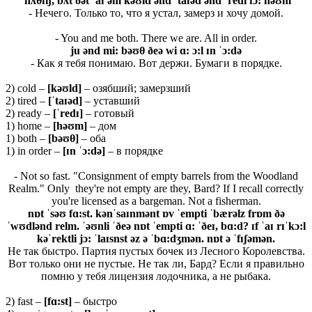
ˈnʌθɪŋ, bʌt ðət ˈaɪ əm kəʊld ənd ˈtaɪəd ənd ˈredi fɔ: həʊm
- Нечего. Только то, что я устал, замерз и хочу домой.
- You and me both. There we are. All in order.
ju ənd mi: bəʊθ ðeə wi ɑ: ɔ:l ɪn ˈɔ:də
- Как я тебя понимаю. Вот держи. Бумаги в порядке.
2) cold –
[kəʊld]
– озябший; замерзший
2) tired –
[ˈ
taɪə
d]
– уставший
2) ready –
[ˈ
redɪ]
– готовый
1) home –
[
həʊ
m]
– дом
1) both –
[bəʊθ]
– оба
1) in order –
[ɪn ˈɔ:də]
– в порядке
- Not so fast. "Consignment of empty barrels from the Woodland
Realm." Only they're not empty are they, Bard? If I recall correctly
you're licensed as a bargeman. Not a fisherman.
nɒt ˈsəʊ fɑ:st. kənˈsaɪnmənt ɒv ˈempti ˈbærəlz frɒm ðə
ˈwʊdlənd relm. ˈəʊnli ˈðeə nɒt ˈempti ɑ: ˈðeɪ, bɑ:d? ɪf ˈaɪ rɪˈkɔ:l
kəˈrektli jɔ: ˈlaɪsnst əz ə ˈbɑ:dʒmən. nɒt ə ˈfɪʃəmən.
Не так быстро. Партия пустых бочек из Лесного Королевства.
Вот только они не пустые. Не так ли, Бард? Если я правильно
помню у тебя лицензия лодочника, а не рыбака.
2) fast –
[
fɑ:
st]
– быстро