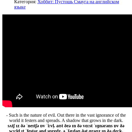
Категория:
Хоббит: Пустошь Смауга на английском
языке
- Such is the nature of evil. Out there in the vast ignorance of the
world it festers and spreads. A shadow that grows in the dark.
sʌtʃ ɪz ðə ˈneɪtʃə ɒv ˈi:vl̩. aʊt ðeə ɪn ðə vɑ:st ˈɪɡnərəns ɒv ðə
wɜ:ld ɪt ˈfestəz ənd spredz. ə ˈʃædəʊ ðət ɡrəʊz ɪn ðə dɑ:k.