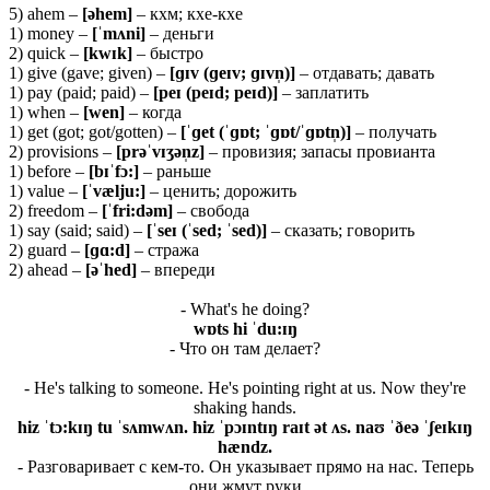
5) ahem –
[ə
hem]
– кхм; кхе-кхе
1) money –
[ˈ
mʌ
ni]
– деньги
2) quick –
[
kwɪ
k]
– быстро
1) give (gave; given) –
[ɡɪ
v (ɡ
eɪ
v; ɡɪ
vn̩)]
– отдавать; давать
1) pay (paid; paid) –
[peɪ (peɪd; peɪd)]
– заплатить
1) when –
[wen]
– когда
1) get (got; got/gotten) –
[ˈɡet (ˈɡɒt; ˈɡɒt/ˈɡɒtn̩)]
– получать
2) provisions –
[prəˈvɪʒən̩z]
– провизия; запасы провианта
1) before –
[
bɪˈ
fɔ:]
– раньше
1) value –
[ˈ
væ
lju:]
– ценить; дорожить
2) freedom –
[ˈfri:dəm]
– свобода
1) say (said; said) –
[ˈ
seɪ (ˈ
sed; ˈ
sed)]
– сказать; говорить
2) guard –
[ɡɑ:d]
– стража
2) ahead –
[əˈhed]
– впереди
- What's he doing?
wɒts hi ˈdu:ɪŋ
- Что он там делает?
- He's talking to someone. He's pointing right at us. Now they're
shaking hands.
hiz ˈtɔ:kɪŋ tu ˈsʌmwʌn. hiz ˈpɔɪntɪŋ raɪt ət ʌs. naʊ ˈðeə ˈʃeɪkɪŋ
hændz.
- Разговаривает с кем-то. Он указывает прямо на нас. Теперь
они жмут руки