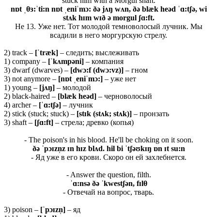
stuck him with a Morgul shaft.
nɒt ˌθɜ:ˈti:n nɒt ˌeniˈmɔ: ðə jʌŋ wʌn, ðə blæk heəd ˈɑ:tʃə, wi
stʌk hɪm wɪð ə morgul ʃɑ:ft.
Не 13. Уже нет. Тот молодой темноволосый лучник. Мы
всадили в него моргурскую стрелу.
2) track –
[ˈ
træ
k]
– следить; выслеживать
1) company –
[ˈ
kʌ
mpə
ni]
– компания
3) dwarf (dwarves) –
[dwɔ:f (dwɔ:vz)]
– гном
3) not anymore –
[nɒt ˌeniˈmɔ:]
– уже нет
1) young –
[jʌŋ]
– молодой
2) black-haired –
[blæk heəd]
– черноволосый
4) archer –
[ˈɑ:tʃə]
– лучник
2) stick (stuck; stuck) –
[stɪk (stʌk; stʌk)]
– пронзать
3) shaft –
[ʃɑ:
ft]
– стрела; древко (копья)
- The poison's in his blood. He'll be choking on it soon.
ðə ˈ
pɔɪ
zn̩
z ɪ
n
hɪ
z
blʌ
d.
hil
bi ˈ
tʃəʊ
kɪŋ ɒ
n ɪ
t
su:
n
- Яд уже в его крови. Скоро он ей захлебнется.
- Answer the question, filth.
ˈɑ:
nsə ðə ˈ
kwestʃə
n,
fɪ
lθ
- Отвечай на вопрос, тварь.
3) poison –
[ˈ
pɔɪ
zn̩]
– яд