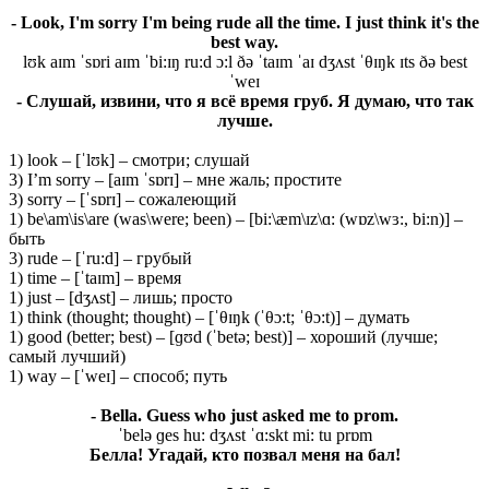
- Look, I'm sorry I'm being rude all the time. I just think it's the
best way.
lʊk aɪm ˈsɒri aɪm ˈbi:ɪŋ ru:d ɔ:l ðə ˈtaɪm ˈaɪ dʒʌst ˈθɪŋk ɪts ðə best
ˈweɪ
- Слушай, извини, что я всё время груб. Я думаю, что так
лучше.
1) look – [ˈlʊk] – смотри; слушай
3) I’m sorry – [aɪm ˈsɒrɪ] – мне жаль; простите
3) sorry – [ˈsɒrɪ] – сожалеющий
1) be\am\is\are (was\were; been) – [bi:\æm\ɪz\ɑ: (wɒz\wɜ:, bi:n)] –
быть
3) rude – [ˈru:d] – грубый
1) time – [ˈtaɪm] – время
1) just – [dʒʌst] – лишь; просто
1) think (thought; thought) – [ˈθɪŋk (ˈθɔ:t; ˈθɔ:t)] – думать
1) good (better; best) – [ɡʊd (ˈbetə; best)] – хороший (лучше;
самый лучший)
1) way – [ˈweɪ] – способ; путь
- Bella. Guess who just asked me to prom.
ˈbelə ɡes hu: dʒʌst ˈɑ:skt mi: tu prɒm
Белла! Угадай, кто позвал меня на бал!