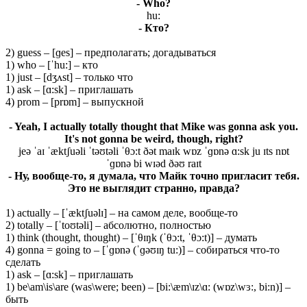
- Who?
hu:
- Кто?
2) guess – [ɡes] – предполагать; догадываться
1) who – [ˈhu:] – кто
1) just – [dʒʌst] – только что
1) ask – [ɑ:sk] – приглашать
4) prom – [prɒm] – выпускной
- Yeah, I actually totally thought that Mike was gonna ask you.
It's not gonna be weird, though, right?
jeə ˈaɪ ˈæktʃuəli ˈtəʊtəli ˈθɔ:t ðət maɪk wɒz ˈɡɒnə ɑ:sk ju ɪts nɒt
ˈɡɒnə bi wɪəd ðəʊ raɪt
- Ну, вообще-то, я думала, что Майк точно пригласит тебя.
Это не выглядит странно, правда?
1) actually – [ˈæktʃuəlɪ] – на самом деле, вообще-то
2) totally – [ˈtoʊtəli] – абсолютно, полностью
1) think (thought, thought) – [ˈθɪŋk (ˈθɔ:t, ˈθɔ:t)] – думать
4) gonna = going to – [ˈɡɒnə (ˈɡəʊɪŋ tu:)] – собираться что-то
сделать
1) ask – [ɑ:sk] – приглашать
1) be\am\is\are (was\were; been) – [bi:\æm\ɪz\ɑ: (wɒz\wɜ:, bi:n)] –
быть