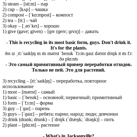
3) steam – [sti:m] – пар
2) cup – [kʌp] – чашка
2) compost – [ˈkɑ:mpost] – компост
2) tea – [ti:] – чай
3) okay – [ˌəʊˈkeɪ] – хорошо
1) give (gave; given) – [ɡɪv (ɡeɪv; ɡɪvn̩)] – давать
- This is recycling in its most basic form, guys. Don't drink it.
It's for the plants.
ðɪs ɪz ˌri:ˈsaɪkl̩ɪŋ ɪn ɪts məʊst ˈbeɪsɪk ˈfɔ:m ɡaɪz dəʊnt drɪŋk ɪt ɪts fɔ:
ðə plɑ:nts
- Это самый примитивный пример переработки отходов.
Только не пей. Это для растений.
3) recycling – [ri:ˈsaɪkl̩ɪŋ] – переработка, повторное
использование
1) most – [məʊst] – самый
1) basic – [ˈbeɪsɪk] – основной; первичный; примитивный
1) form – [ˈfɔ:m] – форма
3) guy – [ˈɡaɪ] – парень
3) guys – [ˈɡaɪz] – ребята; парни; народ; люди; девчонки
2) drink (drank; drunk) – [ˈdrɪŋk (ˈdræŋk; ˈdrəŋk)] – пить
2) plant – [plɑ:nt] – растение
- What's in Jacksonville?