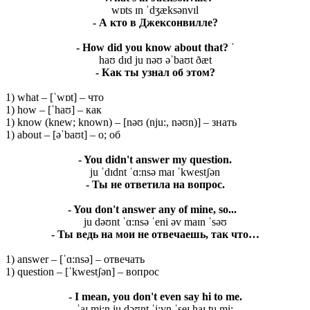
wɒts ɪn ˈdʒæksənvɪl
- А кто в Джексонвилле?
- How did you know about that? ˈ
haʊ dɪd ju nəʊ əˈbaʊt ðæt
- Как ты узнал об этом?
1) what – [ˈwɒt] – что
1) how – [ˈhaʊ] – как
1) know (knew; known) – [nəʊ (nju:, nəʊn)] – знать
1) about – [əˈbaʊt] – о; об
- You didn't answer my question.
ju ˈdɪdnt ˈɑ:nsə maɪ ˈkwestʃən
- Ты не ответила на вопрос.
- You don't answer any of mine, so...
ju dəʊnt ˈɑ:nsə ˈeni əv maɪn ˈsəʊ
- Ты ведь на мои не отвечаешь, так что…
1) answer – [ˈɑ:nsə] – отвечать
1) question – [ˈkwestʃən] – вопрос
- I mean, you don't even say hi to me.
ˈaɪ mi:n ju dəʊnt ˈi:vn̩ ˈseɪ haɪ tu mi: