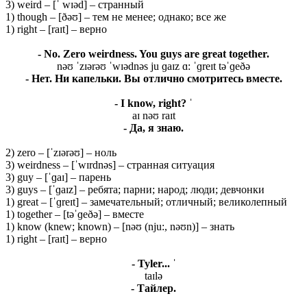
3) weird – [ˈ wɪəd] – странный
1) though – [ðəʊ] – тем не менее; однако; все же
1) right – [raɪt] – верно
- No. Zero weirdness. You guys are great together.
nəʊ ˈzɪərəʊ ˈwɪədnəs ju ɡaɪz ɑ: ˈɡreɪt təˈɡeðə
- Нет. Ни капельки. Вы отлично смотритесь вместе.
- I know, right? ˈ
aɪ nəʊ raɪt
- Да, я знаю.
2) zero – [ˈzɪərəʊ] – ноль
3) weirdness – [ˈwɪrdnəs] – странная ситуация
3) guy – [ˈɡaɪ] – парень
3) guys – [ˈɡaɪz] – ребята; парни; народ; люди; девчонки
1) great – [ˈɡreɪt] – замечательный; отличный; великолепный
1) together – [təˈɡeðə] – вместе
1) know (knew; known) – [nəʊ (nju:, nəʊn)] – знать
1) right – [raɪt] – верно
- Tyler... ˈ
taɪlə
- Тайлер.