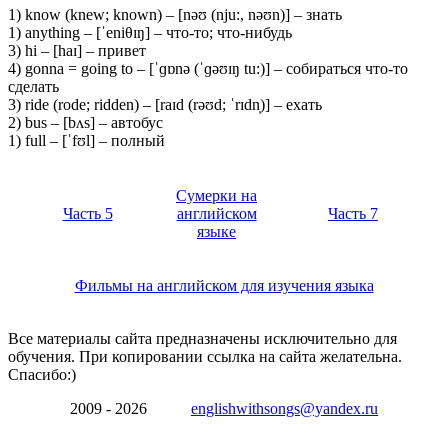
1) know (knew; known) – [nəʊ (nju:, nəʊn)] – знать
1) anything – [ˈeniθɪŋ] – что-то; что-нибудь
3) hi – [haɪ] – привет
4) gonna = going to – [ˈɡɒnə (ˈɡəʊɪŋ tu:)] – собираться что-то
сделать
3) ride (rode; ridden) – [raɪd (rəʊd; ˈrɪdn̩)] – ехать
2) bus – [bʌs] – автобус
1) full – [ˈfʊl] – полный
Сумерки на
Часть 5
английском
Часть 7
языке
Фильмы на английском для изучения языка
Все материалы сайта предназначены исключительно для
обучения. При копировании ссылка на сайта желательна.
Спасибо:)
2009 - 2026
englishwithsongs@yandex.ru