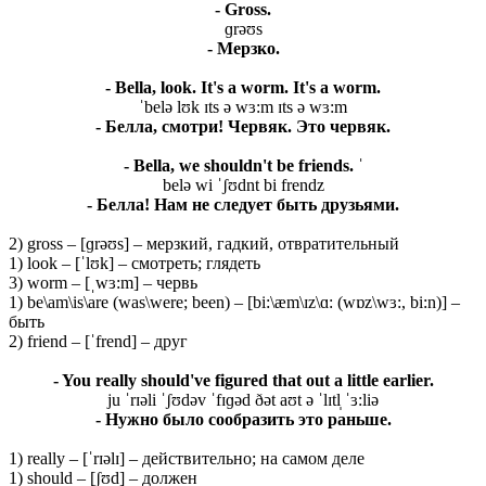
- Gross.
ɡrəʊs
- Мерзко.
- Bella, look. It's a worm. It's a worm.
ˈbelə lʊk ɪts ə wɜ:m ɪts ə wɜ:m
- Белла, смотри! Червяк. Это червяк.
- Bella, we shouldn't be friends. ˈ
belə wi ˈʃʊdnt bi frendz
- Белла! Нам не следует быть друзьями.
2) gross – [ɡrəʊs] – мерзкий, гадкий, отвратительный
1) look – [ˈlʊk] – смотреть; глядеть
3) worm – [ˌwɜ:m] – червь
1) be\am\is\are (was\were; been) – [bi:\æm\ɪz\ɑ: (wɒz\wɜ:, bi:n)] –
быть
2) friend – [ˈfrend] – друг
- You really should've figured that out a little earlier.
ju ˈrɪəli ˈʃʊdəv ˈfɪɡəd ðət aʊt ə ˈlɪtl̩ ˈɜ:liə
- Нужно было сообразить это раньше.
1) really – [ˈrɪəlɪ] – действительно; на самом деле
1) should – [ʃʊd] – должен