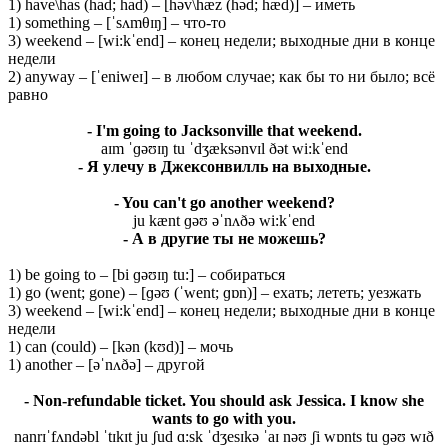
1) have\has (had; had) – [həv\hæz (həd; hæd)] – иметь
1) something – [ˈsʌmθɪŋ] – что-то
3) weekend – [wi:kˈend] – конец недели; выходные дни в конце
недели
2) anyway – [ˈeniweɪ] – в любом случае; как бы то ни было; всё
равно
- I'm going to Jacksonville that weekend.
aɪm ˈɡəʊɪŋ tu ˈdʒæksənvɪl ðət wi:kˈend
- Я улечу в Джексонвилль на выходные.
- You can't go another weekend?
ju kænt ɡəʊ əˈnʌðə wi:kˈend
- А в другие ты не можешь?
1) be going to – [bi ɡəʊɪŋ tu:] – собираться
1) go (went; gone) – [ɡəʊ (ˈwent; ɡɒn)] – ехать; лететь; уезжать
3) weekend – [wi:kˈend] – конец недели; выходные дни в конце
недели
1) can (could) – [kən (kʊd)] – мочь
1) another – [əˈnʌðə] – другой
- Non-refundable ticket. You should ask Jessica. I know she
wants to go with you.
nanrɪˈfʌndəbl ˈtɪkɪt ju ʃud ɑ:sk ˈdʒesɪkə ˈaɪ nəʊ ʃi wɒnts tu ɡəʊ wɪð