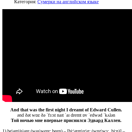
Категория:
Сумерки на английском языке
And that was the first night I dreamt of Edward Cullen.
ənd ðət wɒz ðə ˈfɜ:st naɪt ˈaɪ dremt ɒv ˈedwəd ˈkʌlən
Той ночью мне впервые приснился Эдвард Каллен.
1) be\am\is\are (was\were; been) – [bi:\æm\ɪz\ɑ: (wɒz\wɜ:, bi:n)] –