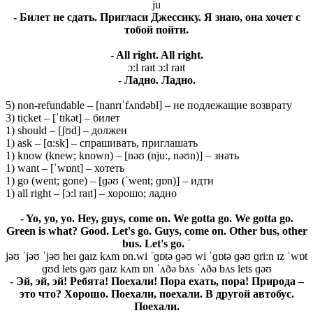
ju
- Билет не сдать. Пригласи Джессику. Я знаю, она хочет с
тобой пойти.
- All right. All right.
ɔ:l raɪt ɔ:l raɪt
- Ладно. Ладно.
5) non-refundable – [nanrɪˈfʌndəbl] – не подлежащие возврату
3) ticket – [ˈtɪkət] – билет
1) should – [ʃʊd] – должен
1) ask – [ɑ:sk] – спрашивать, приглашать
1) know (knew; known) – [nəʊ (nju:, nəʊn)] – знать
1) want – [ˈwɒnt] – хотеть
1) go (went; gone) – [ɡəʊ (ˈwent; ɡɒn)] – идти
1) all right – [ɔ:l raɪt] – хорошо; ладно
- Yo, yo, yo. Hey, guys, come on. We gotta go. We gotta go.
Green is what? Good. Let's go. Guys, come on. Other bus, other
bus. Let's go. ˈ
jəʊ ˈjəʊ ˈjəʊ heɪ ɡaɪz kʌm ɒn.wi ˈɡɒtə ɡəʊ wi ˈɡɒtə ɡəʊ ɡri:n ɪz ˈwɒt
ɡʊd lets ɡəʊ ɡaɪz kʌm ɒn ˈʌðə bʌs ˈʌðə bʌs lets ɡəʊ
- Эй, эй, эй! Ребята! Поехали! Пора ехать, пора! Природа –
это что? Хорошо. Поехали, поехали. В другой автобус.
Поехали.