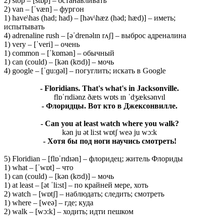
2) stop – [stɒp] – останавливать
2) van – [ˈvæn] – фургон
1) have\has (had; had) – [həv\hæz (həd; hæd)] – иметь;
испытывать
4) adrenaline rush – [əˈdrenəlɪn rʌʃ] – выброс адреналина
1) very – [ˈveri] – очень
1) common – [ˈkɒmən] – обычный
1) can (could) – [kən (kʊd)] – мочь
4) google – [ˈɡu:ɡəl] – погуглить; искать в Google
- Floridians. That's what's in Jacksonville.
flɒˈrɪdiənz ðæts wɒts ɪn ˈdʒæksənvɪl
- Флоридцы. Вот кто в Джексонвилле.
- Can you at least watch where you walk?
kən ju ət li:st wɒtʃ weə ju wɔ:k
- Хотя бы под ноги научись смотреть!
5) Floridian – [flɒˈrɪdɪən] – флоридец; житель Флориды
1) what – [ˈwɒt] – что
1) can (could) – [kən (kʊd)] – мочь
1) at least – [ət ˈli:st] – по крайней мере, хоть
2) watch – [wɒtʃ] – наблюдать; следить; смотреть
1) where – [weə] – где; куда
2) walk – [wɔ:k] – ходить; идти пешком