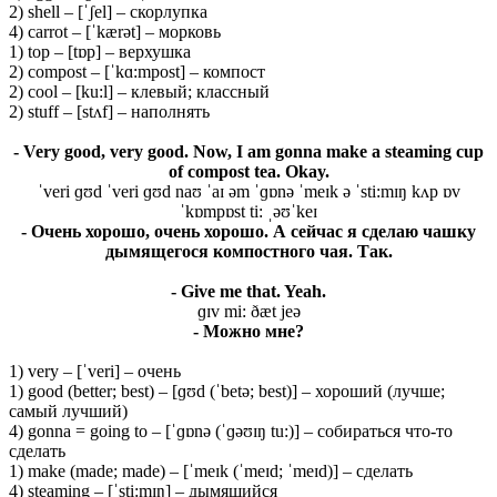
2) shell – [ˈʃel] – скорлупка
4) carrot – [ˈkærət] – морковь
1) top – [tɒp] – верхушка
2) compost – [ˈkɑ:mpost] – компост
2) cool – [ku:l] – клевый; классный
2) stuff – [stʌf] – наполнять
- Very good, very good. Now, I am gonna make a steaming cup
of compost tea. Okay.
ˈveri ɡʊd ˈveri ɡʊd naʊ ˈaɪ əm ˈɡɒnə ˈmeɪk ə ˈsti:mɪŋ kʌp ɒv
ˈkɒmpɒst ti: ˌəʊˈkeɪ
- Очень хорошо, очень хорошо. А сейчас я сделаю чашку
дымящегося компостного чая. Так.
- Give me that. Yeah.
ɡɪv mi: ðæt jeə
- Можно мне?
1) very – [ˈveri] – очень
1) good (better; best) – [ɡʊd (ˈbetə; best)] – хороший (лучше;
самый лучший)
4) gonna = going to – [ˈɡɒnə (ˈɡəʊɪŋ tu:)] – собираться что-то
сделать
1) make (made; made) – [ˈmeɪk (ˈmeɪd; ˈmeɪd)] – сделать
4) steaming – [ˈsti:mɪŋ] – дымящийся