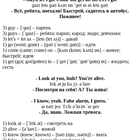
ɡaɪz lets ɡəʊ kʌm ɒn ˈɡet ɪn ɪn lets ɡəʊ
- Всё, ребята, поехали! Быстрей, садитесь в автобус.
Поживее!
3) guy – [ˈɡaɪ] – парень
3) guys – [ˈɡaɪz] – ребята; парни; народ; люди; девчонки
3) let’s = let us – [lets (let ʌs)] – давай
1) go (went; gone) – [ɡəʊ (ˈwent; ɡɒn)] – идти
1) come (came; come) on – [kʌm (keɪm; kʌm) ɒn] – живее;
быстрей; идем
1) get (got; got/gotten) in – [ˈɡet (ˈɡɒt; ˈɡɒt/ˈɡɒtn̩) ɪn] – входить;
сесть
- Look at you, huh? You're alive.
lʊk ət ju hʌ jɔ: əˈlaɪv
- Посмотри на себя! А? Ты жива!
- I know, yeah. False alarm, I guess. ˈ
aɪ nəʊ jeə ˈfɔ:ls əˈlɑ:m ˈaɪ ɡes
- Да, знаю. Ложная тревога.
1) look at – [ˈlʊk ət] – смотреть на
2) alive – [əˈlaɪv] – живой
1) know (knew; known) – [nəʊ (nju:, nəʊn)] – знать