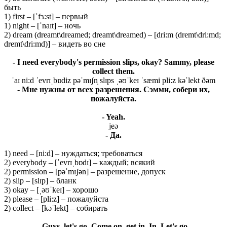
быть
1) first – [ˈfɜ:st] – первый
1) night – [ˈnaɪt] – ночь
2) dream (dreamt\dreamed; dreamt\dreamed) – [dri:m (dremt\dri:md;
dremt\dri:md)] – видеть во сне
- I need everybody's permission slips, okay? Sammy, please
collect them.
ˈaɪ ni:d ˈevrɪˌbɒdiz pəˈmɪʃn̩ slɪps ˌəʊˈkeɪ ˈsæmi pli:z kəˈlekt ðəm
- Мне нужны от всех разрешения. Сэмми, собери их,
пожалуйста.
- Yeah.
jeə
- Да.
1) need – [ni:d] – нуждаться; требоваться
2) everybody – [ˈevrɪˌbɒdɪ] – каждый; всякий
2) permission – [pəˈmɪʃən] – разрешение, допуск
2) slip – [slɪp] – бланк
3) okay – [ˌəʊˈkeɪ] – хорошо
2) please – [pli:z] – пожалуйста
2) collect – [kəˈlekt] – собирать
- Guys, let's go. Come on, get in. In. Let's go.