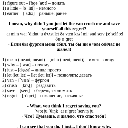
1) figure out – [fɪɡə ˈaʊt] – понять
1) a little – [ə ˈlɪtl̩] – немного
1) earlier – [ˈɜ:liə] – раньше; ранее
I mean, why didn't you just let the van crush me and save
yourself all this regret?
ˈaɪ mi:n waɪ ˈdɪdnt ju dʒʌst let ðə væn krʌʃ mi: ənd seɪv jɔ:ˈself ɔ:l
ðɪs rɪˈɡret
- Если бы фургон меня сбил, ты бы ни о чем сейчас не
жалел!
1) mean (meant; meant) – [mi:n (ment; ment)] – иметь в виду
1) why – [ˈwaɪ] – почему
1) just – [dʒʌst] – лишь; просто
1) let (let; let) – [let (let; let)] – позволять; давать
2) van – [ˈvæn] – фургон
3) crush – [krʌʃ] – раздавить
2) save – [seɪv] – сберечь; экономить
3) regret – [rɪˈɡret] – сожаление, раскаянье
- What, you think I regret saving you?
ˈwɒt ju ˈθɪŋk ˈaɪ rɪˈɡret ˈseɪvɪŋ ju
- Что? Думаешь, я жалею, что спас тебя?
- I can see that you do. I just... I don't know why.