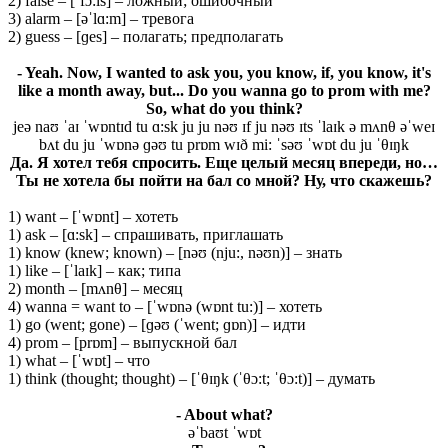
2) false – [ˈfɔ:ls] – ложный; ошибочный
3) alarm – [əˈlɑ:m] – тревога
2) guess – [ɡes] – полагать; предполагать
- Yeah. Now, I wanted to ask you, you know, if, you know, it's
like a month away, but... Do you wanna go to prom with me?
So, what do you think?
jeə naʊ ˈaɪ ˈwɒntɪd tu ɑ:sk ju ju nəʊ ɪf ju nəʊ ɪts ˈlaɪk ə mʌnθ əˈweɪ
bʌt du ju ˈwɒnə ɡəʊ tu prɒm wɪð mi: ˈsəʊ ˈwɒt du ju ˈθɪŋk
Да. Я хотел тебя спросить. Еще целый месяц впереди, но…
Ты не хотела бы пойти на бал со мной? Ну, что скажешь?
1) want – [ˈwɒnt] – хотеть
1) ask – [ɑ:sk] – спрашивать, приглашать
1) know (knew; known) – [nəʊ (nju:, nəʊn)] – знать
1) like – [ˈlaɪk] – как; типа
2) month – [mʌnθ] – месяц
4) wanna = want to – [ˈwɒnə (wɒnt tu:)] – хотеть
1) go (went; gone) – [ɡəʊ (ˈwent; ɡɒn)] – идти
4) prom – [prɒm] – выпускной бал
1) what – [ˈwɒt] – что
1) think (thought; thought) – [ˈθɪŋk (ˈθɔ:t; ˈθɔ:t)] – думать
- About what?
əˈbaʊt ˈwɒt