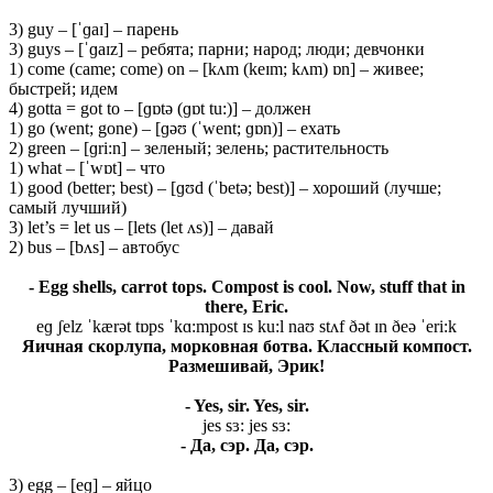
3) guy – [ˈɡaɪ] – парень
3) guys – [ˈɡaɪz] – ребята; парни; народ; люди; девчонки
1) come (came; come) on – [kʌm (keɪm; kʌm) ɒn] – живее;
быстрей; идем
4) gotta = got to – [ɡɒtə (ɡɒt tu:)] – должен
1) go (went; gone) – [ɡəʊ (ˈwent; ɡɒn)] – ехать
2) green – [ɡri:n] – зеленый; зелень; растительность
1) what – [ˈwɒt] – что
1) good (better; best) – [ɡʊd (ˈbetə; best)] – хороший (лучше;
самый лучший)
3) let’s = let us – [lets (let ʌs)] – давай
2) bus – [bʌs] – автобус
- Egg shells, carrot tops. Compost is cool. Now, stuff that in
there, Eric.
eɡ ʃelz ˈkærət tɒps ˈkɑ:mpost ɪs ku:l naʊ stʌf ðət ɪn ðeə ˈeri:k
Яичная скорлупа, морковная ботва. Классный компост.
Размешивай, Эрик!
- Yes, sir. Yes, sir.
jes sɜ: jes sɜ:
- Да, сэр. Да, сэр.
3) egg – [eɡ] – яйцо