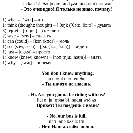
ˈaɪ kən ˈsi: ðət ju du: ˈaɪ dʒʌst ˈaɪ dəʊnt nəʊ waɪ
- Это очевидно! Я только не знаю, почему!
1) what – [ˈwɒt] – что
1) think (thought; thought) – [ˈθɪŋk (ˈθɔ:t; ˈθɔ:t)] – думать
3) regret – [rɪˈɡret] – сожалеть
2) save – [seɪv] – спасать
1) can (could) – [kən (kʊd)] – мочь
1) see (saw, seen) – [ˈsi: (ˈsɔ:, ˈsi:n)] – видеть
1) just – [dʒʌst] – просто
1) know (knew; known) – [nəʊ (nju:, nəʊn)] – знать
1) why – [ˈwaɪ] – почему
- You don't know anything.
ju dəʊnt nəʊ ˈeniθɪŋ
- Ты ничего не знаешь.
- Hi. Are you gonna be riding with us?
haɪ ɑ: ju ˈɡɒnə bi ˈraɪdɪŋ wɪð ʌs
- Привет! Ты поедешь с нами?
- No, our bus is full.
nəʊ ˈaʊə bʌs ɪz fʊl
- Нет. Наш автобус полон.