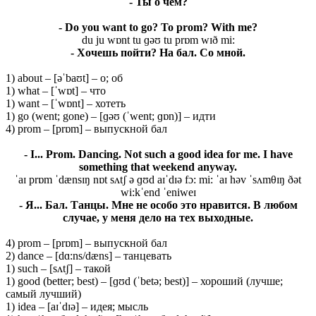
- Ты о чем?
- Do you want to go? To prom? With me?
du ju wɒnt tu ɡəʊ tu prɒm wɪð mi:
- Хочешь пойти? На бал. Со мной.
1) about – [əˈbaʊt] – о; об
1) what – [ˈwɒt] – что
1) want – [ˈwɒnt] – хотеть
1) go (went; gone) – [ɡəʊ (ˈwent; ɡɒn)] – идти
4) prom – [prɒm] – выпускной бал
- I... Prom. Dancing. Not such a good idea for me. I have
something that weekend anyway.
ˈaɪ prɒm ˈdænsɪŋ nɒt sʌtʃ ə ɡʊd aɪˈdɪə fɔ: mi: ˈaɪ həv ˈsʌmθɪŋ ðət
wi:kˈend ˈeniweɪ
- Я... Бал. Танцы. Мне не особо это нравится. В любом
случае, у меня дело на тех выходные.
4) prom – [prɒm] – выпускной бал
2) dance – [dɑ:ns/dæns] – танцевать
1) such – [sʌtʃ] – такой
1) good (better; best) – [ɡʊd (ˈbetə; best)] – хороший (лучше;
самый лучший)
1) idea – [aɪˈdɪə] – идея; мысль