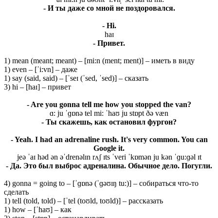
- И ты даже со мной не поздоровался.
- Hi.
haɪ
- Привет.
1) mean (meant; meant) – [mi:n (ment; ment)] – иметь в виду
1) even – [ˈi:vn] – даже
1) say (said, said) – [ˈseɪ (ˈsed, ˈsed)] – сказать
3) hi – [haɪ] – привет
- Are you gonna tell me how you stopped the van?
ɑ: ju ˈɡɒnə tel mi: ˈhaʊ ju stɒpt ðə væn
- Ты скажешь, как остановил фургон?
- Yeah. I had an adrenaline rush. It's very common. You can
Google it.
jeə ˈaɪ həd ən əˈdrenəlɪn rʌʃ ɪts ˈveri ˈkɒmən ju kən ˈɡu:ɡəl ɪt
- Да. Это был выброс адреналина. Обычное дело. Погугли.
4) gonna = going to – [ˈɡɒnə (ˈɡəʊɪŋ tu:)] – собираться что-то
сделать
1) tell (told, told) – [ˈtel (toʊld, toʊld)] – рассказать
1) how – [ˈhaʊ] – как