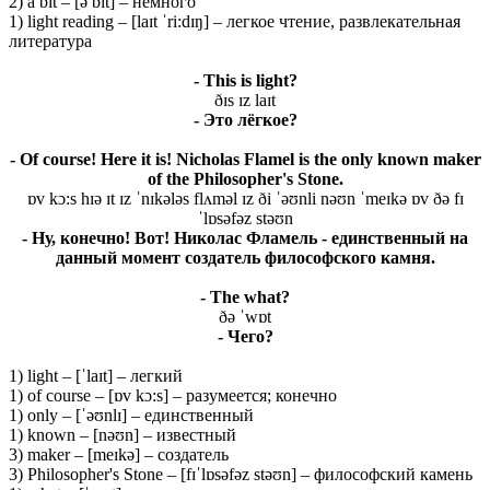
2) a bit – [ə bɪt] – немного
1) light reading – [laɪt ˈri:dɪŋ] – легкое чтение, развлекательная
литература
- This is light?
ðɪs ɪz laɪt
- Это лёгкое?
- Of course! Here it is! Nicholas Flamel is the only known maker
of the Philosopher's Stone.
ɒv kɔ:s hɪə ɪt ɪz ˈnɪkələs flʌməl ɪz ði ˈəʊnli nəʊn ˈmeɪkə ɒv ðə fɪ
ˈlɒsəfəz stəʊn
- Ну, конечно! Вот! Николас Фламель - единственный на
данный момент создатель философского камня.
- The what?
ðə ˈwɒt
- Чего?
1) light – [ˈlaɪt] – легкий
1) of course – [ɒv kɔ:s] – разумеется; конечно
1) only – [ˈəʊnlɪ] – единственный
1) known – [nəʊn] – известный
3) maker – [meɪkə] – создатель
3) Philosopher's Stone – [fɪˈlɒsəfəz stəʊn] – философский камень