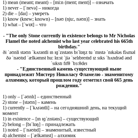
1) mean (meant; meant) – [mi:n (ment; ment)] – означать
1) never – [ˈnevə] – никогда
2) die – [daɪ] – умереть
1) know (knew; known) – [nəʊ (nju:, nəʊn)] – знать
1) what – [ˈwɒt] – что
- "The only Stone currently in existence belongs to Mr Nicholas
Flamel the noted alchemist who last year celebrated his 665th
birthday."
ði ˈəʊnli stəʊn ˈkʌrəntli ɪn ɪɡˈzɪstəns bɪˈlɒŋz tu ˈmɪstə ˈnɪkələs flʌməl
ðə ˈnəʊtɪd ˈælkəmɪst hu: lɑ:st ˈjiə ˈselɪbreɪtɪd ɪz sɪks ˈhʌndrəd ənd
ˈsɪkstɪ fɪfθ ˈbɜ:θdeɪ
- "Единственный камень существующий ныне
принадлежит Мистеру Николасу Фламелю - знаменитому
алхимику, который прошлом году отметил свой 665 день
рождения."
1) only – [ˈəʊnlɪ] – единственный
2) stone – [stəʊn] – камень
1) currently – [ˈkʌrəntli] – на сегодняшний день, на текущий
момент
1) in existence – [ɪn ɪɡˈzɪstəns] – существующий
2) belong – [bɪˈlɒŋ] – принадлежать
1) noted – [ˈnəʊtɪd] – знаменитый, известный
4) alchemist – [ˈælkəmɪst] – алхимик