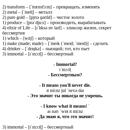
2) transform – [ˈtrænsfɔ:m] – превращать, изменять
2) metal – [ˈmetl̩] – металл
2) pure gold – [pjʊə ɡəʊld] – чистое золото
1) produce – [prəˈdju:s] – производить, вырабатывать
4) elixir of Life – [ɪˈlɪksə ɒv laɪf] – эликсир жизни, секрет
бессмертия
1) which – [wɪtʃ] – который
1) make (made; made) – [ˈmeɪk (ˈmeɪd; ˈmeɪd)] – сделать
4) drinker – [ˈdrɪŋkə] – пьющий; тот, кто пьет
3) immortal – [ɪˈmɔ:tl̩] – бессмертный
- Immortal?
ɪˈmɔ:tl̩
- Бессмертным?
- It means you'll never die.
ɪt mi:nz jul ˈnevə daɪ
- Это значит ты никогда не умрешь.
- I know what it means! ˈ
aɪ nəʊ ˈwɒt ɪt mi:nz
- Да знаю я, что это значит!
3) immortal – [ɪˈmɔ:tl̩] – бессмертный