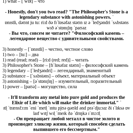
1) what – [ˈwɒt] – что
- Honestly, don't you two read? "The Philosopher's Stone is a
legendary substance with astonishing powers. ˈ
ɒnɪstli, dəʊnt ju tu: ri:d ðə fɪˈlɒsəfəz stəʊn ɪz ə ˈledʒəndri ˈsʌbstəns
wɪð əˈstɒnɪʃɪŋ ˈpaʊəz
- Вы что, совсем не читаете? "Философский камень –
легендарное вещество с удивительными свойствами.
3) honestly – [ˈɒnɪstli] – честно, честное слово
1) two – [tu:] – два
1) read (read; read) – [ri:d (red; red)] – читать
3) Philosopher's Stone – [fɪˈlɒsəfəz stəʊn] – философский камень
3) legendary – [ˈledʒəndri] – легендарный, знаменитый
2) substance – [ˈsʌbstəns] – объект, материальный объект
3) astonishing – [əˈstɒnɪʃɪŋ] – изумительный, поразительный
1) power – [paʊə] – могущество, сила
- It'll transform any metal into pure gold and produces the
Elixir of Life which will make the drinker immortal." ˈ
ɪtl̩ ˈtrænsfɔ:m ˈeni ˈmetl̩ ˈɪntu pjʊə ɡəʊld ənd prəˈdju:sɪz ði ɪˈlɪksə ɒv
laɪf wɪtʃ wɪl̩ ˈmeɪk ðə ˈdrɪŋkə ɪˈmɔ:tl̩
- Он превращает любой металл в чистое золото и
производит эликсир жизни, который способен сделать
выпившего его бессмертным."