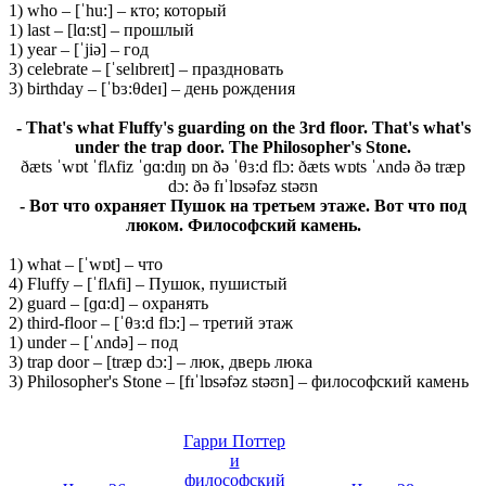
1) who – [ˈhu:] – кто; который
1) last – [lɑ:st] – прошлый
1) year – [ˈjiə] – год
3) celebrate – [ˈselɪbreɪt] – праздновать
3) birthday – [ˈbɜ:θdeɪ] – день рождения
- That's what Fluffy's guarding on the 3rd floor. That's what's
under the trap door. The Philosopher's Stone.
ðæts ˈwɒt ˈflʌfiz ˈɡɑ:dɪŋ ɒn ðə ˈθɜ:d flɔ: ðæts wɒts ˈʌndə ðə træp
dɔ: ðə fɪˈlɒsəfəz stəʊn
- Вот что охраняет Пушок на третьем этаже. Вот что под
люком. Философский камень.
1) what – [ˈwɒt] – что
4) Fluffy – [ˈflʌfi] – Пушок, пушистый
2) guard – [ɡɑ:d] – охранять
2) third-floor – [ˈθɜ:d flɔ:] – третий этаж
1) under – [ˈʌndə] – под
3) trap door – [træp dɔ:] – люк, дверь люка
3) Philosopher's Stone – [fɪˈlɒsəfəz stəʊn] – философский камень
Гарри Поттер
и
философский