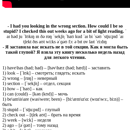
- I had you looking in the wrong section. How could I be so
stupid? I checked this out weeks ago for a bit of light reading. ˈ
aɪ həd ju ˈlʊkɪŋ ɪn ðə rɒŋ ˈsekʃn̩ ˈhaʊ kud ˈaɪ bi ˈsəʊ ˈstju:pɪd ˈaɪ
tʃekt ðɪs aʊt wi:ks əˈɡəʊ fɔ: ə bɪt ɒv laɪt ˈri:dɪŋ
- Я заставила вас искать не в той секции. Как я могла быть
такой глупой? Я взяла эту книгу несколько недель назад
для легкого чтения.
1) have\has (had; had) – [həv\hæz (həd; hæd)] – заставить
1) look – [ˈlʊk] – смотреть; глядеть; искать
2) wrong – [rɒŋ] – неверный
1) section – [ˈsekʃn̩] – отдел, секция
1) how – [ˈhaʊ] – как
1) can (could) – [kən (kʊd)] – мочь
1) be\am\is\are (was\were; been) – [bi:\æm\ɪz\ɑ: (wɒz\wɜ:, bi:n)] –
быть
3) stupid – [ˈstju:pɪd] – глупый
2) check out – [tʃek aʊt] – брать на время
2) week – [wi:k] – неделя
2) ago – [əˈɡəʊ] – тому назад