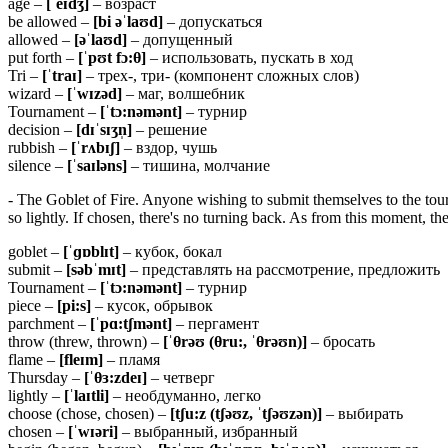
age –
[ˈeɪdʒ]
– возраст
be allowed –
[bi əˈlaʊd]
– допускаться
allowed –
[əˈlaʊd]
– допущенный
put forth –
[ˈpʊt fɔ:θ]
– использовать, пускать в ход
Tri –
[ˈtraɪ]
– трех-, три- (компонент сложных слов)
wizard –
[ˈwɪzəd]
– маг, волшебник
Tournament –
[ˈtɔ:nəmənt]
– турнир
decision –
[dɪˈsɪʒn̩]
– решение
rubbish –
[ˈrʌbɪʃ]
– вздор, чушь
silence –
[ˈsaɪləns]
– тишина, молчание
- The Goblet of Fire. Anyone wishing to submit themselves to the tou
so lightly. If chosen, there's no turning back. As from this moment, 
goblet –
[ˈɡɒblɪt]
– кубок, бокал
submit –
[səbˈmɪt]
– представлять на рассмотрение, предложить
Tournament –
[ˈtɔ:nəmənt]
– турнир
piece –
[pi:s]
– кусок, обрывок
parchment –
[ˈpɑ:tʃmənt]
– пергамент
throw (threw, thrown) –
[ˈθrəʊ (θru:, ˈθrəʊn)]
– бросать
flame –
[fleɪm]
– пламя
Thursday –
[ˈθɜ:zdeɪ]
– четверг
lightly –
[ˈlaɪtli]
– необдуманно, легко
choose (chose, chosen) –
[tʃu:z (tʃəʊz, ˈtʃəʊzən)]
– выбирать
chosen –
[ˈwɪəri]
– выбранный, избранный