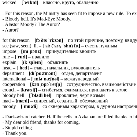
wicked –
[ˈwɪkɪd]
– классно, круто, обалденно
- For this reason, the Ministry has seen fit to impose a new rule. To
- Bloody hell. It's Mad-Eye Moody.
- Alastor Moody? The Auror?
- Auror?
for this reason –
[fə ðɪs ˈri:zən]
– по этой причине, поэтому, ввиду
see (saw, seen) fit –
[ˈsi: (ˈsɔ:, ˈsi:n) fɪt]
– счесть нужным
impose –
[ɪmˈpəʊz]
– принудительно вводить
rule –
[ˈru:l]
– правило
explain –
[ɪkˈspleɪn]
– объяснять
head
– [ˈhed] –
глава, начальник, руководитель
department –
[dɪˈpɑ:tmənt]
– отдел, департамент
international
– [ˌɪntəˈnæʃn̩əl]
– международный
cooperation
– [kəʊˌɒpəˈreɪʃn̩]
– сотрудничество, взаимодействие
crouch –
[kraʊtʃ]
– сгибаться, сжиматься, припадать к земле
bloody hell –
[ˈblʌdi
hel]
– проклятье, черт возьми
mad –
[mæd]
– свирепый, сердитый, обезумевший
moody –
[ˈmu:di]
– со скверным характером, в дурном настрое
- Dark-wizard catcher. Half the cells in Azkaban are filled thanks to 
- My dear old friend, thanks for coming.
- Stupid ceiling.
- Thank you.