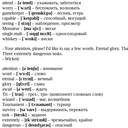
attend –
[əˈtend]
– ухаживать, заботиться
worry –
[ˈwʌri]
– беспокоить, волновать
gamekeeper –
[ˈɡeɪmki:pə]
– лесник, егерь
capable –
[ˈkeɪpəbl̩]
– способный, могущий
seeing –
[ˈsi:ɪŋ]
– наблюдение, присмотр
Monsieur –
[məˈsjɜ:]
– месье
single-malt –
[ˈsɪŋɡl̩
mɔ:lt]
– односолодовый
whiskey –
[ˈwɪski]
– виски
- Your attention, please! I'd like to say a few words. Eternal glory. T
Three extremely dangerous tasks.
- Wicked.
attention –
[əˈtenʃn̩]
– внимание
word –
[ˈwɜ:d]
– слово
eternal –
[ɪˈtɜ:nl̩]
– вечный
glory –
[ɡlɔ:ri]
– слава
await –
[əˈweɪt]
– ждать
Tri –
[ˈtraɪ]
– трех-, три- (компонент сложных слов)
wizard –
[ˈwɪzəd]
– маг, волшебник
Tournament –
[ˈtɔ:nəmənt]
– турнир
survive –
[səˈvaɪv]
– выдерживать, пережить
task –
[tɑ:sk]
– задание
extremely –
[ɪkˈstri:mli]
– чрезвычайно, крайне
dangerous –
[ˈdeɪndʒərəs]
– опасный