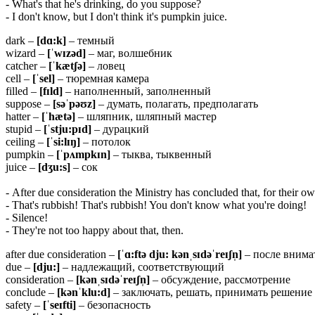
- What's that he's drinking, do you suppose?
- I don't know, but I don't think it's pumpkin juice.
dark –
[dɑ:k]
– темный
wizard –
[ˈwɪzəd]
– маг, волшебник
catcher –
[ˈkætʃə]
– ловец
cell –
[ˈsel]
– тюремная камера
filled –
[fɪld]
– наполненный, заполненный
suppose –
[səˈpəʊz]
– думать, полагать, предполагать
hatter –
[ˈhætə]
– шляпник, шляпный мастер
stupid –
[ˈstju:pɪd]
– дурацкий
ceiling –
[ˈsi:lɪŋ]
– потолок
pumpkin –
[ˈpʌmpkɪn]
– тыква, тыквенный
juice –
[dʒu:s]
– сок
- After due consideration the Ministry has concluded that, for their ow
- That's rubbish! That's rubbish! You don't know what you're doing!
- Silence!
- They're not too happy about that, then.
after due consideration –
[ˈɑ:ftə dju: kənˌsɪdəˈreɪʃn̩]
– после внима
due –
[dju:]
– надлежащий, соответствующий
consideration –
[kənˌsɪdəˈreɪʃn̩]
– обсуждение, рассмотрение
conclude –
[kənˈklu:d]
– заключать, решать, принимать решение
safety –
[ˈseɪfti]
– безопасность