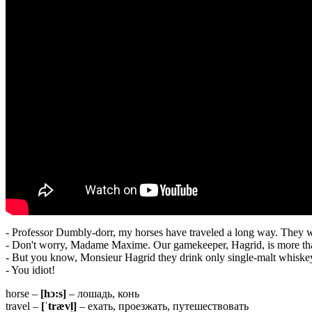
- Professor Dumbly-dorr, my horses have traveled a long way. They wi
- Don't worry, Madame Maxime. Our gamekeeper, Hagrid, is more tha
- But you know, Monsieur Hagrid they drink only single-malt whiske
- You idiot!
horse –
[hɔ:s]
– лошадь, конь
travel –
[ˈtrævl̩]
– ехать, проезжать, путешествовать