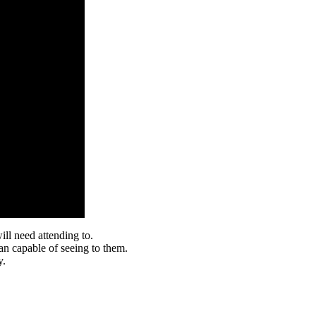
ll need attending to.
n capable of seeing to them.
y.