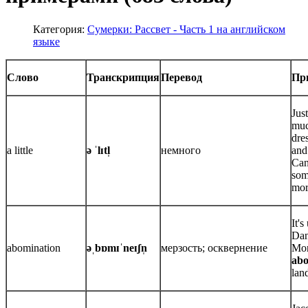
Категория:
Сумерки: Рассвет - Часть 1 на английском
языке
Слово
Транскрипция
Перевод
Пр
Just
muc
dre
a little
ə ˈlɪtl̩
немного
and 
Can
som
mor
It's
Dan
abomination
əˌbɒmɪˈneɪʃn̩
мерзость; осквернение
Mon
abo
lan