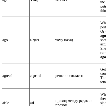
the
put
thin
Why
per
Or 
ago
ago
əˈɡəʊ
тому назад
sort
actu
She
cam
ago
Get
com
agreed
əˈɡri:d
решено; согласен
The
tou
Whe
the
проход между рядами;
aisle
aɪl
side
проход