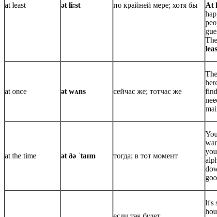
at least
ət li:st
по крайней мере; хотя бы
At 
hap
peop
gue
The
leas
The
her
at once
ət wʌns
сейчас же; тотчас же
find
nee
mai
You
wan
you
at the time
ət ðə ˈtaɪm
тогда; в тот момент
alph
dow
goo
lt's
hour
если так будет