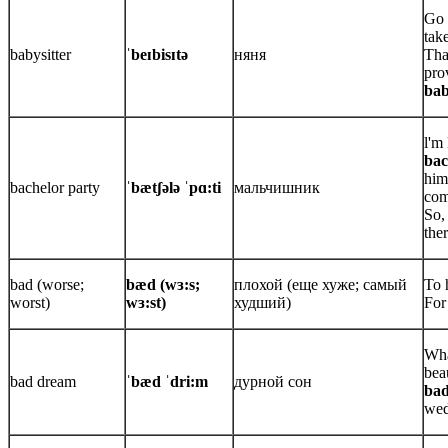
Go 
take
babysitter
ˈbeɪbisɪtə
няня
Tha
pro
bab
l'm
bac
him
bachelor party
ˈbætʃələ ˈpɑ:ti
мальчишник
com
So, 
ther
bad (worse;
bæd (wɜ:s;
плохой (еще хуже; самый
To 
worst)
wɜ:st)
худший)
For
Wha
bea
bad dream
ˈbæd ˈdri:m
дурной сон
ba
wed