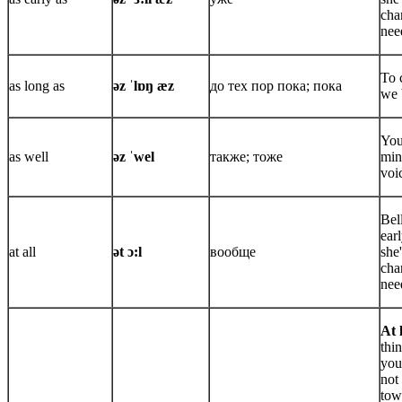
chan
nee
To 
as long as
əz ˈlɒŋ æz
до тех пор пока; пока
we 
You
as well
əz ˈwel
также; тоже
min
voi
Bel
ear
at all
ət ɔ:l
вообще
she
cha
nee
At 
thin
you
not
town