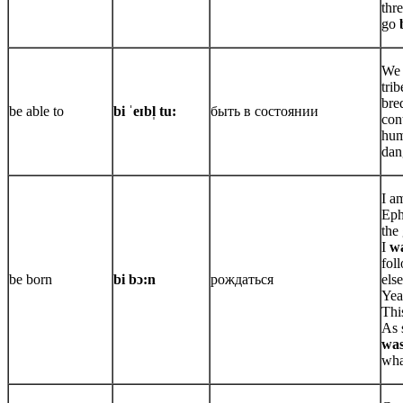
thre
go
We 
tri
bre
be able to
bi ˈeɪbl̩ tu:
быть в состоянии
cont
hum
dan
I a
Eph
the
I
wa
fol
be born
bi bɔ:n
рождаться
else
Yeah
This
As 
was
wha