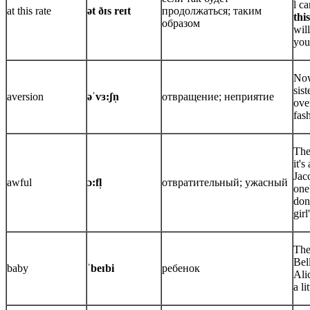
l c
at this rate
ət ðɪs reɪt
продолжаться; таким
thi
образом
wil
you
Now
sist
aversion
əˈvɜ:ʃn̩
отвращение; неприятие
ove
fas
They
it'
Jaco
awful
ɔ:fl̩
отвратительный; ужасный
one
don
gir
The
Bel
baby
ˈbeɪbi
ребенок
Ali
a li