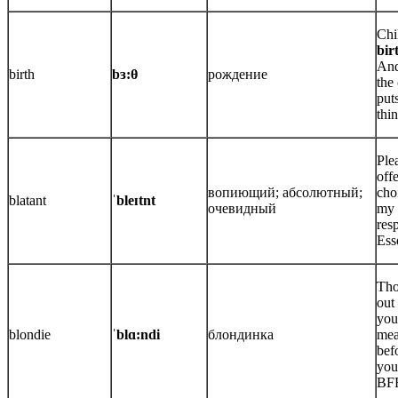
Chi
bir
And
birth
bɜ:θ
рождение
the
put
thin
Ple
off
вопиющий; абсолютный;
cho
blatant
ˈbleɪtnt
очевидный
my
resp
Esse
Tho
out
you'
blondie
ˈblɑ:ndi
блондинка
mea
bef
you
BF