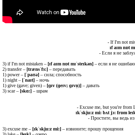
- If I'm not m
ɪf aɪm nɒt m
- Если я не забл
3) if I'm not mistaken –
[ɪf aɪm nɒt mɪˈsteɪkən]
– если я не ошибаю
2) transfer –
[trænsˈfɜ:]
– передавать
1) power –
[ˈ
paʊə]
– сила; способность
1) night –
[ˈ
naɪ
t]
– ночь
1) give (gave; given) –
[ɡɪv (ɡeɪv; ɡɪvn̩)]
– давать
3) scar –
[
skɑ:]
– шрам
- Excuse me, but you're from L
ɪkˈskju:z mi: bʌt jɔ: frɒm leɪk
- Простите, вы ведь и
3) excuse me –
[ɪ
kˈ
skju:
z
mi:]
– извините; прошу прощения
3) lake –
[
leɪ
k]
– озеро