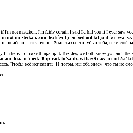
if I'm not mistaken, I'm fairly certain I said I'd kill you if I ever saw yo
ɪm nɒt mɪˈsteɪkən, aɪm ˈfeəli ˈsɜ:tn̩ ˈaɪ ˈsed aɪd kɪl ju ɪf ˈaɪ ˈevə ˈsɔ
 не ошибаюсь, то я очень чётко сказал, что убью тебя, если ещё р
y I'm here. To make things right. Besides, we both know you ain't the k
ɪ aɪm hɪə. tu ˈmeɪk ˈθ
ɪŋz raɪt. bɪˈsaɪdz, wi bəʊθ
nəʊ ju eɪnt ðə ˈkɪl
десь. Чтобы всё исправить. И потом, мы оба знаем, что ты не см
сь
ять