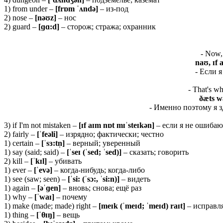
1) from under –
[frɒm ˈʌndə]
– из-под
2) nose –
[
nəʊ
z]
– нос
2) guard –
[ɡɑ:d]
– сторож; стража; охранник
- Now, 
naʊ, ɪf a
- Если я
- That's wh
ðæts wa
- Именно поэтому я з
3) if I'm not mistaken –
[ɪf aɪm nɒt mɪˈsteɪkən]
– если я не ошибаю
2) fairly –
[ˈfeəli]
– изрядно; фактически; честно
1) certain –
[ˈ
sɜ:
tn̩]
– верный; уверенный
1) say (said; said) –
[ˈ
seɪ (ˈ
sed; ˈ
sed)]
– сказать; говорить
2) kill –
[ˈ
kɪ
l]
– убивать
1) ever –
[ˈevə]
– когда-нибудь; когда-либо
1) see (saw; seen) –
[ˈsi: (ˈsɔ:, ˈsi:n)]
– видеть
1) again –
[əˈɡ
en]
– вновь; снова; ещё раз
1) why –
[ˈ
waɪ]
– почему
1) make (made; made) right –
[meɪk (ˈmeɪd; ˈmeɪd) raɪt]
– исправл
1) thing –
[ˈ
θɪŋ]
– вещь