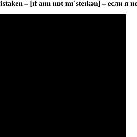
mistaken –
[ɪf aɪm nɒt mɪˈsteɪkən]
– если я 