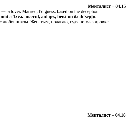
Менталист
– 04.15
et a lover. Married, I'd guess, based on the deception.
 mi:t ə ˈlʌvə. ˈmærɪd, aɪd ɡes, beɪst ɒn ðə dɪˈsepʃn̩.
 с любовником. Женатым, полагаю, судя по маскировке.
Менталист
– 04.18