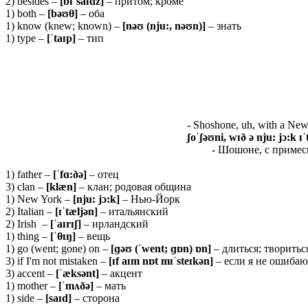
2) besides –
[bɪˈsaɪdz]
– притом; кроме
1) both –
[bəʊ
θ
]
– оба
1) know (knew; known) –
[nəʊ (nju:, nəʊn)]
– знать
1) type –
[ˈ
taɪ
p]
– тип
- Shoshone, uh, with a New Y
ʃoˈʃəʊni, wɪð ə nju: jɔ:k ɪˈ
- Шошоне, с примесь
1) father –
[ˈ
fɑ:ðə]
– отец
3) clan –
[klæn]
– клан; родовая община
1) New York –
[
nju:
jɔ:
k]
– Нью-Йорк
2) Italian –
[ɪˈ
tæ
ljə
n]
– итальянский
2) Irish –
[ˈ
aɪ
rɪʃ]
– ирландский
1) thing –
[ˈ
θɪŋ]
– вещь
1) go (went; gone) on –
[ɡəʊ (ˈ
went; ɡɒ
n) ɒ
n]
– длиться; творитьс
3) if I'm not mistaken –
[ɪf aɪm nɒt mɪˈsteɪkən]
– если я не ошибаю
3) accent –
[ˈæksənt]
– акцент
1) mother –
[ˈmʌðə]
– мать
1) side –
[
saɪ
d]
– сторона