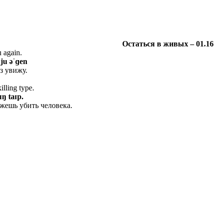
Остаться
в
живых
– 01.16
u again.
: ju əˈɡen
аз увижу.
illing type.
ɪŋ taɪp.
ожешь убить человека.