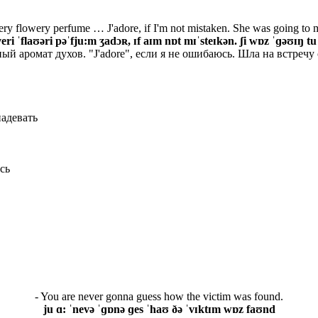
ery flowery perfume … J'adore, if I'm not mistaken. She was going to me
ˈveri ˈflaʊəri pəˈfju:m ʒadɔʀ, ɪf aɪm nɒt mɪˈsteɪkən. ʃi wɒz ˈɡəʊɪŋ tu
ый аромат духов. "J'adore", если я не ошибаюсь. Шла на встречу
надевать
сь
- You are never gonna guess how the victim was found.
ju ɑ: ˈnevə ˈɡɒnə ɡes ˈhaʊ ðə ˈvɪktɪm wɒz faʊnd