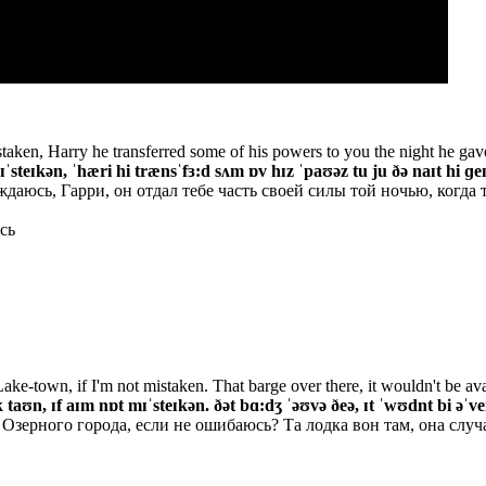
istaken, Harry he transferred some of his powers to you the night he gave
ɪˈsteɪkən, ˈhæri hi trænsˈfɜ:d sʌm ɒv hɪz ˈpaʊəz tu ju ðə naɪt hi ɡeɪ
уждаюсь, Гарри, он отдал тебе часть своей силы той ночью, когда
сь
ake-town, if I'm not mistaken. That barge over there, it wouldn't be ava
 taʊn, ɪf aɪm nɒt mɪˈsteɪkən. ðət bɑ:dʒ ˈəʊvə ðeə, ɪt ˈwʊdnt bi əˈveɪl
з Озерного города, если не ошибаюсь? Та лодка вон там, она случ