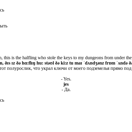
сь
быть
en, this is the halfling who stole the keys to my dungeons from under th
n, ðɪs ɪz ðə hɑ:flɪŋ hu: stəʊl ðə ki:z tu maɪ ˈdʌndʒənz frɒm ˈʌndə
 тот полурослик, что украл ключи от моего подземелья прямо по
- Yes.
jes
- Да.
сь