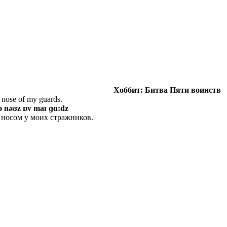
Хоббит
: Битва
Пяти
воинств
e nose of my guards.
 ðə nəʊz ɒv maɪ ɡɑ:dz
д носом у моих стражников.