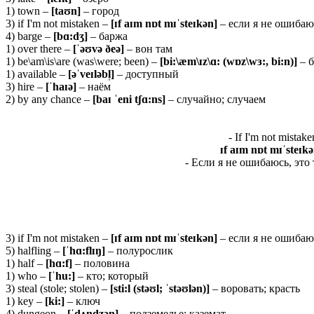
1) town –
[
taʊ
n]
– город
3) if I'm not mistaken –
[ɪf aɪm nɒt mɪˈsteɪkən]
– если я не ошибаю
4) barge –
[bɑ:dʒ]
– баржа
1) over there –
[ˈəʊvə ðeə]
– вон там
1) be\am\is\are (was\were; been) –
[bi:\æm\ɪz\ɑ: (wɒz\wɜ:, bi:n)]
– 
1) available –
[əˈveɪləbl̩]
– доступный
3) hire –
[ˈhaɪə]
– наём
2) by any chance –
[baɪ ˈeni tʃɑ:ns]
– случайно; случаем
- If I'm not mistak
ɪf aɪm nɒt mɪˈsteɪkə
- Если я не ошибаюсь, это
3) if I'm not mistaken –
[ɪf aɪm nɒt mɪˈsteɪkən]
– если я не ошибаю
5) halfling –
[ˈhɑ:flɪŋ]
– полурослик
1) half –
[hɑ:f]
– половина
1) who –
[ˈ
hu:]
– кто; который
3) steal (stole; stolen) –
[sti:l (stəʊl; ˈstəʊlən)]
– воровать; красть
1) key –
[ki:]
– ключ
4) dungeon –
[ˈdʌndʒən]
– подземелье; каземат