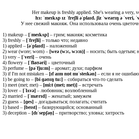
Her makeup is freshly applied. She's wearing a very, v
hɜ: ˈmeɪkʌp ɪz ˈfreʃli əˈplaɪd. ʃiz ˈweərɪŋ ə ˈveri, 
У нее свежий макияж. Она использовала очень цветочн
1) makeup –
[ˈ
meɪ
kʌ
p]
– грим; макияж; косметика
3) freshly –
[ˈ
freʃ
li]
– только что; недавно
1) applied –
[əˈ
plaɪ
d]
– наложенный
2) wear (wore; worn) –
[
weə (
wɔ:,
wɔ:
n)]
– носить; быть одетым; 
1) very –
[ˈveri]
– очень
4) flowery –
[ˈflaʊəri]
– цветочный
3) perfume –
[pəˈfju:m]
– аромат; духи; парфюм
3) if I'm not mistaken –
[ɪf aɪm nɒt mɪˈsteɪkən]
– если я не ошибаю
1) be going to –
[bi ɡəʊɪŋ tu:]
– собираться что-то сделать
1) meet (met; met) –
[mi:t (met; met)]
– встречать
3) lover –
[ˈlʌvə]
– любовник; возлюбленный
2) married –
[ˈmærɪd]
– женатый; замужем
2) guess –
[ɡes]
– догадываться; полагать; считать
1) based –
[beɪst]
– базирующийся; основанный
3) deception –
[
dɪˈ
sepʃə
n̩]
– притворство; уловка; хитрость