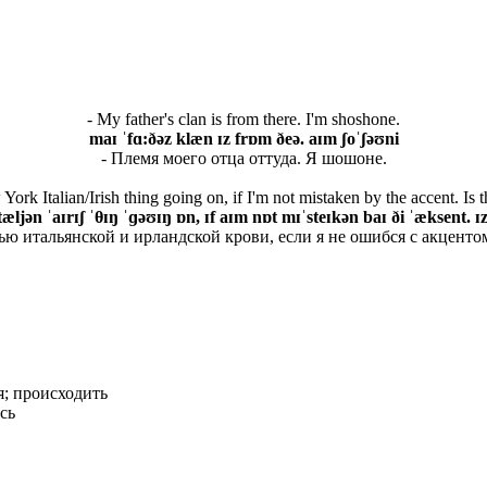
- My father's clan is from there. I'm shoshone.
maɪ ˈfɑ:ðəz klæn ɪz frɒm ðeə. aɪm ʃoˈʃəʊni
- Племя моего отца оттуда. Я шошоне.
ork Italian/Irish thing going on, if I'm not mistaken by the accent. Is 
tæljən ˈaɪrɪʃ ˈθ
ɪŋ ˈɡəʊɪŋ ɒn, ɪf aɪm nɒt mɪˈsteɪkən baɪ ði ˈæksent. ɪ
ю итальянской и ирландской крови, если я не ошибся с акценто
я; происходить
сь