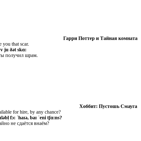
Гарри Поттер и Тайная комната
 you that scar.
v ju ðət skɑ:
 ты получил шрам.
Хоббит: Пустошь
Смауга
ilable for hire, by any chance?
əbl̩ fɔ: ˈhaɪə, baɪ ˈeni tʃɑ:ns?
айно не сдаётся внаём?