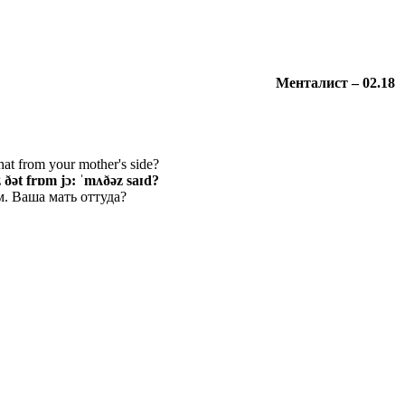
Менталист
– 02.18
that from your mother's side?
z ðət frɒm jɔ: ˈmʌðəz saɪd?
м. Ваша мать оттуда?