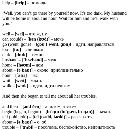
help –
[help]
– помощь
‘Well, you can’t go there by yourself now. It’s too dark. My husband
will be home in about an hour. Wait for him and he’ll walk with
you.’
well –
[wel]
– что ж, ну
can (could) –
[kən (kʊd)]
– мочь
go (went, gone) –
[ɡəʊ (ˈwent, ɡɒn)]
– идти, направляться
too –
[tu:]
– слишком
dark –
[dɑ:k]
– темно
husband –
[ˈhʌzbənd]
– муж
home –
[həʊm]
– дом
about –
[əˈbaʊt]
– около, приблизительно
hour –
[ˈaʊə]
– час
wait –
[weɪt]
– ждать
walk –
[wɔ:k]
– идти, идти пешком
And then she began to tell me about all her troubles.
and then –
[ənd ðen]
– а потом, а затем
begin (began, begun) –
[bɪˈɡɪn (bɪˈɡæn, bɪˈɡʌn)]
– начать
tell (told, told) –
[tel (təʊld, təʊld)]
– рассказать
about –
[əˈbaʊt]
– о, об
trouble –
[ˈtrʌbl̩]
– проблема, беспокойство, неприятность