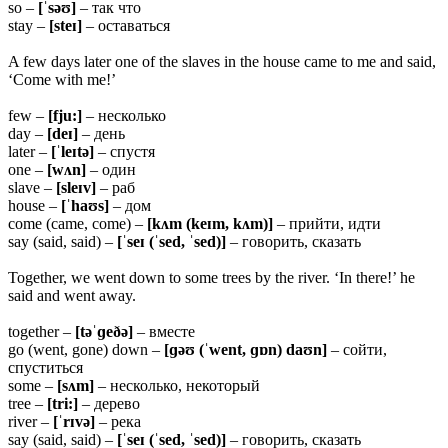
so –
[ˈsəʊ]
– так что
stay –
[steɪ]
– оставаться
A few days later one of the slaves in the house came to me and said,
‘Come with me!’
few –
[fju:]
– несколько
day –
[deɪ]
– день
later –
[ˈleɪtə]
– спустя
one –
[wʌn]
– один
slave –
[sleɪv]
– раб
house –
[ˈhaʊs]
– дом
come (came, come) –
[kʌm (keɪm, kʌm)]
– прийти, идти
say (said, said) –
[ˈseɪ (ˈsed, ˈsed)]
– говорить, сказать
Together, we went down to some trees by the river. ‘In there!’ he
said and went away.
together –
[təˈɡeðə]
– вместе
go (went, gone) down –
[ɡəʊ (ˈwent, ɡɒn) daʊn]
– сойти,
спуститься
some –
[sʌm]
– несколько, некоторый
tree –
[tri:]
– дерево
river –
[ˈrɪvə]
– река
say (said, said) –
[ˈseɪ (ˈsed, ˈsed)]
– говорить, сказать