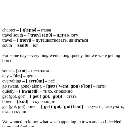
chapter –
[ˈtʃæptə]
– глава
travel south –
[ˈtrævl̩ saʊθ]
– идти к югу
travel –
[ˈtrævl̩]
– путешествовать, двигаться
south –
[saʊθ]
– юг
For some days everything went along quietly, but we were getting
bored.
some –
[sʌm]
– несколько
day –
[deɪ]
– день
everything –
[ˈevrɪ
θɪŋ]
– всё
go (went, gone) along –
[ɡəʊ (ˈwent, ɡɒn) əˈlɒŋ]
– идти
quietly –
[ˈkwaɪətli]
– тихо, спокойно
get (got, got) –
[ˈɡet (ˈɡɒt, ˈɡɒt)]
– стать
bored –
[bɔ:d]
– скучающий
get (got, got) bored –
[ˈɡet (ˈɡɒt, ˈɡɒt) bɔ:d]
– скучать, заскучать,
стало скучно
We wanted to know what was happening in town and so I decided
to go and find out.