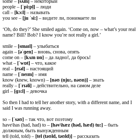
some –
[sʌm]
– некоторый
people –
[ˈpi:pl̩]
– люди
call –
[kɔ:l]
– называть
you see –
[ju ˈsi:]
– видите ли, понимаете ли
‘Oh, do they?’ She smiled again. ‘Come on, now – what’s your real
name? Bill? Bob? I know you’re not really a girl.’
smile –
[smaɪl]
– улыбаться
again –
[əˈɡen]
– вновь, снова, опять
come on –
[kʌm ɒn]
– да ладно!, да брось!
what –
[ˈwɒt]
– что, какое
real –
[rɪəl]
– настоящий
name –
[ˈneɪm]
– имя
know (knew, known) –
[nəʊ (nju:, nəʊn)]
– знать
really –
[ˈrɪəli]
– действительно, на самом деле
girl –
[ɡɜ:l]
– девочка
So then I had to tell her another story, with a different name, and I
said I was running away.
so –
[ˈsəʊ]
– так что, вот поэтому
have\has (had, had) to –
[həv\hæz (həd, hæd) tu:]
– быть
должным, быть вынужденным
tell (told, told) –
[tel (təʊld, təʊld)]
– рассказать