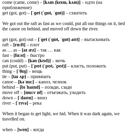
come (came, come) –
[kʌm (keɪm, kʌm)]
– идти (на
приближение)
get (got, got) –
[ˈɡet (ˈɡɒt, ˈɡɒt)]
– схватить
We got out the raft as fast as we could, put all our things on it, tied
the canoe on behind, and moved off down the river.
get (got, got) out –
[ˈɡet (ˈɡɒt, ˈɡɒt) aʊt]
– вытаскивать
raft –
[rɑ:ft]
– плот
as … as –
[əz æz]
– так … как
fast –
[fɑ:st]
– быстро
can (could) –
[kən (kʊd)]
– мочь
put (put, put) –
[ˈpʊt (ˈpʊt, ˈpʊt)]
– класть, положить
thing –
[ˈθɪŋ]
– вещь
tie –
[taɪ ʌp]
– привязать
canoe –
[kəˈnu:]
– каноэ, челнок
behind –
[bɪˈhaɪnd]
– позади, сзади
move off –
[mu:v ɒf]
– отъезжать, уходить
down –
[ˈdaʊn]
– вниз
river –
[ˈrɪvə]
– река
When it began to get light, we hid. When it was dark again, we
travelled on.
when –
[wen]
– когда