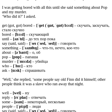
I was getting bored with all this until she said something about Pop
and my murder.
‘Who did it?’ I asked.
get (got, got) bored –
[ˈɡet (ˈɡɒt, ˈɡɒt) bɔ:d]
– скучать, заскучать,
стало скучно
bored –
[bɔ:d]
– скучающий
until –
[ʌnˈtɪl]
– до тех пор пока
say (said, said) –
[ˈseɪ (ˈsed, ˈsed)]
– говорить
something –
[ˈsʌmθɪŋ]
– что-то, нечто, кое-что
about –
[əˈbaʊt]
– о, об
pop –
[pɒp]
– папаша
murder –
[ˈmɜ:də]
– убийца
who –
[ˈhu:]
– кто
ask –
[ɑ:sk]
– спрашивать
‘Well,’ she replied, ‘some people say old Finn did it himself; other
people think it was a slave who ran away that night.
well –
[wel]
– ну
reply –
[rɪˈplaɪ]
– отвечать
some –
[sʌm]
– некоторый, несколько
people –
[ˈpi:pl̩]
– люди
say (said, said) –
[ˈseɪ (ˈsed, ˈsed)]
– говорить