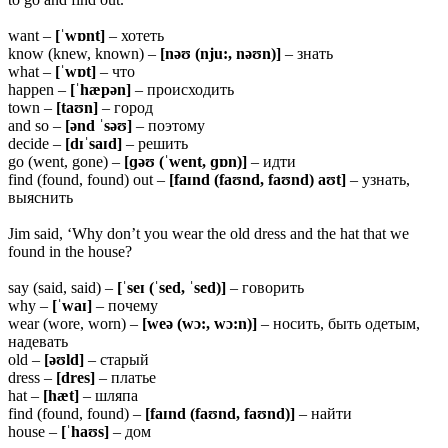
want –
[ˈwɒnt]
– хотеть
know (knew, known) –
[nəʊ (nju:, nəʊn)]
– знать
what –
[ˈwɒt]
– что
happen –
[ˈhæpən]
– происходить
town –
[taʊn]
– город
and so –
[ənd ˈsəʊ]
– поэтому
decide –
[dɪˈsaɪd]
– решить
go (went, gone) –
[ɡəʊ (ˈwent, ɡɒn)]
– идти
find (found, found) out –
[faɪnd (faʊnd, faʊnd) aʊt]
– узнать,
выяснить
Jim said, ‘Why don’t you wear the old dress and the hat that we
found in the house?
say (said, said) –
[ˈseɪ (ˈsed, ˈsed)]
– говорить
why –
[ˈwaɪ]
– почему
wear (wore, worn) –
[weə (wɔ:, wɔ:n)]
– носить, быть одетым,
надевать
old –
[əʊld]
– старый
dress –
[dres]
– платье
hat –
[hæt]
– шляпа
find (found, found) –
[faɪnd (faʊnd, faʊnd)]
– найти
house –
[ˈhaʊs]
– дом