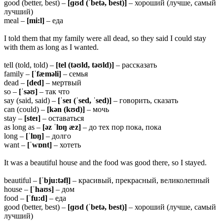
good (better, best) –
[ɡʊd (ˈbetə, best)]
– хороший (лучше, самый
лучший)
meal –
[mi:l]
– еда
I told them that my family were all dead, so they said I could stay
with them as long as I wanted.
tell (told, told) –
[tel (təʊld, təʊld)]
– рассказать
family –
[ˈfæməli]
– семья
dead –
[ded]
– мертвый
so –
[ˈsəʊ]
– так что
say (said, said) –
[ˈseɪ (ˈsed, ˈsed)]
– говорить, сказать
can (could) –
[kən (kʊd)]
– мочь
stay –
[steɪ]
– оставаться
as long as –
[əz ˈlɒŋ æz]
– до тех пор пока, пока
long –
[ˈlɒŋ]
– долго
want –
[ˈwɒnt]
– хотеть
It was a beautiful house and the food was good there, so I stayed.
beautiful –
[ˈbju:təfl̩]
– красивый, прекрасный, великолепный
house –
[ˈhaʊs]
– дом
food –
[ˈfu:d]
– еда
good (better, best) –
[ɡʊd (ˈbetə, best)]
– хороший (лучше, самый
лучший)