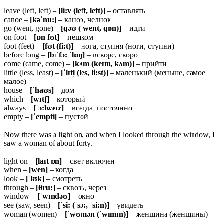
leave (left, left) –
[li:v (left, left)]
– оставлять
canoe –
[kəˈnu:]
– каноэ, челнок
go (went, gone) –
[ɡəʊ (ˈwent, ɡɒn)]
– идти
on foot –
[ɒn fʊt]
– пешком
foot (feet) –
[fʊt (fi:t)]
– нога, ступня (ноги, ступни)
before long –
[bɪˈfɔ: ˈlɒŋ]
– вскоре, скоро
come (came, come) –
[kʌm (keɪm, kʌm)]
– прийти
little (less, least) –
[ˈlɪtl̩ (les, li:st)]
– маленький (меньше, самое
малое)
house –
[ˈhaʊs]
– дом
which –
[wɪtʃ]
– который
always –
[ˈɔ:lweɪz]
– всегда, постоянно
empty –
[ˈempti]
– пустой
Now there was a light on, and when I looked through the window, I
saw a woman of about forty.
light on –
[laɪt ɒn]
– свет включен
when –
[wen]
– когда
look –
[ˈlʊk]
– смотреть
through –
[
θru:]
– сквозь, через
window –
[ˈwɪndəʊ]
– окно
see (saw, seen) –
[ˈsi: (ˈsɔ:, ˈsi:n)]
– увидеть
woman (women) –
[ˈwʊmən (ˈwɪmɪn)]
– женщина (женщины)