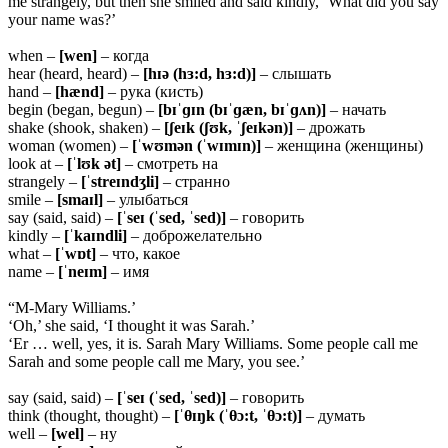
me strangely, but then she smiled and said kindly, ‘What did you say
your name was?’
when –
[wen]
– когда
hear (heard, heard) –
[hɪə (hɜ:d, hɜ:d)]
– слышать
hand –
[hænd]
– рука (кисть)
begin (began, begun) –
[bɪˈɡɪn (bɪˈɡæn, bɪˈɡʌn)]
– начать
shake (shook, shaken) –
[ʃeɪk (ʃʊk, ˈʃeɪkən)]
– дрожать
woman (women) –
[ˈwʊmən (ˈwɪmɪn)]
– женщина (женщины)
look at –
[ˈlʊk ət]
– смотреть на
strangely –
[ˈstreɪndʒli]
– странно
smile –
[smaɪl]
– улыбаться
say (said, said) –
[ˈseɪ (ˈsed, ˈsed)]
– говорить
kindly –
[ˈkaɪndli]
– доброжелательно
what –
[ˈwɒt]
– что, какое
name –
[ˈneɪm]
– имя
“M-Mary Williams.’
‘Oh,’ she said, ‘I thought it was Sarah.’
‘Er … well, yes, it is. Sarah Mary Williams. Some people call me
Sarah and some people call me Mary, you see.’
say (said, said) –
[ˈseɪ (ˈsed, ˈsed)]
– говорить
think (thought, thought) –
[ˈθɪŋk (ˈθɔ:t, ˈθɔ:t)]
– думать
well –
[wel]
– ну