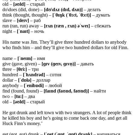
old –
[əʊld]
– старый
do\does (did, done) –
[dʊ\dʌz (dɪd, dʌn)]
– делать
think (thought, thought) –
[ˈθɪŋk (ˈθɔ:t, ˈθɔ:t)]
– думать
slave –
[sleɪv]
– раб
run (ran, run) away –
[rʌn (ræn
, rʌn) əˈweɪ]
– сбежать
night –
[ˈnaɪt]
– ночь
His name was Jim. They’ll give three hundred dollars to anybody
who finds him – and they’ll give two hundred dollars for old Finn.
name –
[ˈneɪm]
– имя
give (gave, given) –
[ɡɪv (ɡeɪv, ɡɪvn̩)]
– давать
three –
[θri:]
– три
hundred –
[ˈhʌndrəd]
– сотня
dollar –
[ˈdɒlə]
– доллар
anybody –
[ˈenibɒdi]
– любой
find (found, found) –
[faɪnd (faʊnd, faʊnd)]
– найти
two –
[tu:]
– два
old –
[əʊld]
– старый
He got drunk and left town with two strangers. A lot of people think
he killed his boy and he’s going to come back one day, and get all
Huck Finn’s money.’
get (got, got) drunk –
[ˈɡet (ˈɡɒt, ˈɡɒt) drʌŋk]
– напиваться