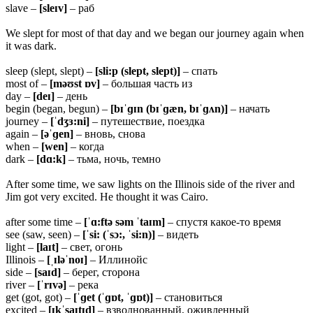
slave –
[sleɪv]
– раб
We slept for most of that day and we began our journey again when
it was dark.
sleep (slept, slept) –
[sli:p (slept, slept)]
– спать
most of –
[məʊst ɒv]
– большая часть из
day –
[deɪ]
– день
begin (began, begun) –
[bɪˈɡɪn (bɪˈɡæn, bɪˈɡʌn)]
– начать
journey –
[ˈdʒɜ:ni]
– путешествие, поездка
again –
[əˈɡen]
– вновь, снова
when –
[wen]
– когда
dark –
[dɑ:k]
– тьма, ночь, темно
After some time, we saw lights on the Illinois side of the river and
Jim got very excited. He thought it was Cairo.
after some time –
[ˈɑ:ftə səm ˈtaɪm]
– спустя какое-то время
see (saw, seen) –
[ˈsi: (ˈsɔ:, ˈsi:n)]
– видеть
light –
[laɪt]
– свет, огонь
Illinois –
[ˌɪləˈnoɪ]
– Иллинойс
side –
[saɪd]
– берег, сторона
river –
[ˈrɪvə]
– река
get (got, got) –
[ˈɡet (ˈɡɒt, ˈɡɒt)]
– становиться
excited –
[ɪkˈsaɪtɪd]
– взволнованный, оживленный