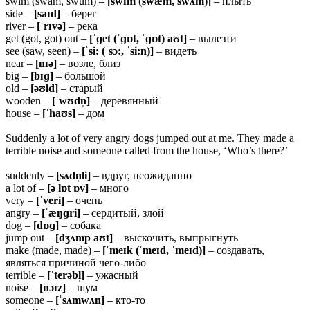
swim (swam, swum) –
[swɪm (swæm, swʌm)]
– плыть
side –
[saɪd]
– берег
river –
[ˈrɪvə]
– река
get (got, got) out –
[ˈɡet (ˈɡɒt, ˈɡɒt) aʊt]
– вылезти
see (saw, seen) –
[ˈsi: (ˈsɔ:, ˈsi:n)]
– видеть
near –
[nɪə]
– возле, близ
big –
[bɪɡ]
– большой
old –
[əʊld]
– старый
wooden –
[ˈwʊdn̩]
– деревянный
house –
[ˈhaʊs]
– дом
Suddenly a lot of very angry dogs jumped out at me. They made a
terrible noise and someone called from the house, ‘Who’s there?’
suddenly –
[sʌdn̩li]
– вдруг, неожиданно
a lot of –
[ə lɒt ɒv]
– много
very –
[ˈveri]
– очень
angry –
[ˈæŋɡri]
– сердитый, злой
dog –
[dɒɡ]
– собака
jump out –
[dʒʌmp aʊt]
– выскочить, выпрыгнуть
make (made, made) –
[ˈmeɪk (ˈmeɪd, ˈmeɪd)]
– создавать,
являться причиной чего-либо
terrible –
[ˈterəbl̩]
– ужасный
noise –
[nɔɪz]
– шум
someone –
[ˈsʌmwʌn]
– кто-то