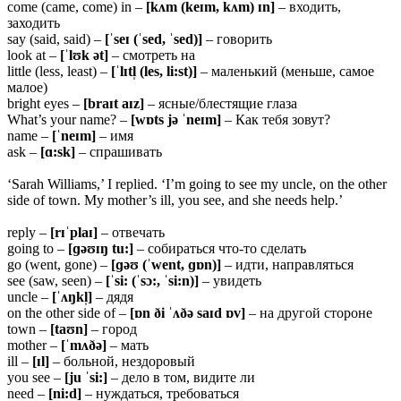
come (came, come) in –
[kʌm (keɪm, kʌm) ɪn]
– входить,
заходить
say (said, said) –
[ˈseɪ (ˈsed, ˈsed)]
– говорить
look at –
[ˈlʊk ət]
– смотреть на
little (less, least) –
[ˈlɪtl̩ (les, li:st)]
– маленький (меньше, самое
малое)
bright eyes –
[braɪt aɪz]
– ясные/блестящие глаза
What’s your name? –
[wɒts jə ˈneɪm]
– Как тебя зовут?
name –
[ˈneɪm]
– имя
ask –
[ɑ:sk]
– спрашивать
‘Sarah Williams,’ I replied. ‘I’m going to see my uncle, on the other
side of town. My mother’s ill, you see, and she needs help.’
reply –
[rɪˈplaɪ]
– отвечать
going to –
[ɡəʊɪŋ tu:]
– собираться что-то сделать
go (went, gone) –
[ɡəʊ (ˈwent, ɡɒn)]
– идти, направляться
see (saw, seen) –
[ˈsi: (ˈsɔ:, ˈsi:n)]
– увидеть
uncle –
[ˈʌŋkl̩]
– дядя
on the other side of –
[ɒn ði ˈʌðə saɪd ɒv]
– на другой стороне
town –
[taʊn]
– город
mother –
[ˈmʌðə]
– мать
ill –
[ɪl]
– больной, нездоровый
you see –
[ju ˈsi:]
– дело в том, видите ли
need –
[ni:d]
– нуждаться, требоваться