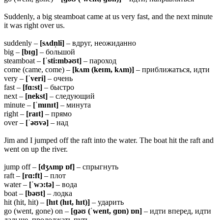
Suddenly, a big steamboat came at us very fast, and the next minute
it was right over us.
suddenly –
[sʌdn̩li]
– вдруг, неожиданно
big –
[bɪɡ]
– большой
steamboat –
[ˈsti:mbəʊt]
– пароход
come (came, come) –
[kʌm (keɪm, kʌm)]
– приближаться, идти
very –
[ˈveri]
– очень
fast –
[fɑ:st]
– быстро
next –
[nekst]
– следующий
minute –
[ˈmɪnɪt]
– минута
right –
[raɪt]
– прямо
over –
[ˈəʊvə]
– над
Jim and I jumped off the raft into the water. The boat hit the raft and
went on up the river.
jump off –
[dʒʌmp ɒf]
– спрыгнуть
raft –
[rɑ:ft]
– плот
water –
[ˈwɔ:tə]
– вода
boat –
[bəʊt]
– лодка
hit (hit, hit) –
[hɪt (hɪt, hɪt)]
– ударить
go (went, gone) on –
[ɡəʊ (ˈwent, ɡɒn) ɒn]
– идти вперед, идти
дальше, продолжать путь