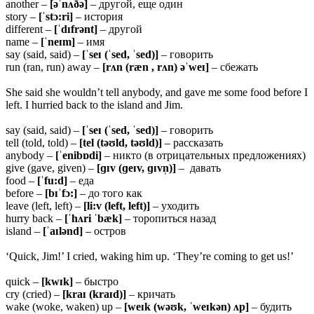
another –
[əˈnʌðə]
– другой, еще один
story –
[ˈstɔ:ri]
– история
different –
[ˈdɪfrənt]
– другой
name –
[ˈneɪm]
– имя
say (said, said) –
[ˈseɪ (ˈsed, ˈsed)]
– говорить
run (ran, run) away –
[rʌn (ræn
, rʌn) əˈweɪ]
– сбежать
She said she wouldn’t tell anybody, and gave me some food before I
left. I hurried back to the island and Jim.
say (said, said) –
[ˈseɪ (ˈsed, ˈsed)]
– говорить
tell (told, told) –
[tel (təʊld, təʊld)]
– рассказать
anybody –
[ˈenibɒdi]
– никто (в отрицательных предложениях)
give (gave, given) –
[ɡɪv (ɡeɪv, ɡɪvn̩)]
– давать
food –
[ˈfu:d]
– еда
before –
[bɪˈfɔ:]
– до того как
leave (left, left) –
[li:v (left, left)]
– уходить
hurry back –
[ˈhʌri ˈbæk]
– торопиться назад
island –
[ˈaɪlənd]
– остров
‘Quick, Jim!’ I cried, waking him up. ‘They’re coming to get us!’
quick –
[kwɪk]
– быстро
cry (cried) –
[kraɪ (kraɪd)]
– кричать
wake (woke, waken) up –
[weɪk (wəʊk, ˈweɪkən) ʌp]
– будить