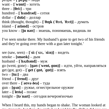
want –
[ˈwɒnt]
– хотеть
three –
[θri:]
– три
hundred –
[ˈhʌndrəd]
– сотня
dollar –
[ˈdɒlə]
– доллар
think (thought, thought) –
[ˈθɪŋk (ˈθɔ:t, ˈθɔ:t)]
– думать
island –
[ˈaɪlənd]
– остров
you know –
[ju nəʊ]
– знаешь, понимаешь, видишь ли
I’ve seen smoke there. My husband’s gone to get two of his friends
and they’re going over there with a gun later tonight.’
see (saw, seen) –
[ˈsi: (ˈsɔ:, ˈsi:n)]
– видеть
smoke –
[sməʊk]
– дым
husband –
[ˈhʌzbənd]
– муж
go (went, gone) –
[ɡəʊ (ˈwent, ɡɒn)]
– идти, уйти, направляться
get (got, got) –
[ˈɡet (ˈɡɒt, ˈɡɒt)]
– взять
two –
[tu:]
– два
friend –
[ˈfrend]
– друг
over there –
[ˈəʊvə ðeə]
– туда
gun –
[ɡʌn]
– ружье, огнестрельное оружие
later –
[ˈleɪtə]
– позже
tonight –
[təˈnaɪt]
– сегодня вечером\ночью
When I heard this, my hands began to shake. The woman looked at