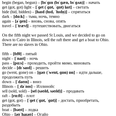
begin (began, begun) –
[bɪˈɡɪn (bɪˈɡæn, bɪˈɡʌn)]
– начать
get (got, got) light –
[ˈɡet (ˈɡɒt, ˈɡɒt) laɪt]
– светать
hide (hid, hidden) –
[haɪd (hɪd, ˈhɪdn̩)]
– спрятаться
dark –
[dɑ:k]
– тьма, ночь, темно
again –
[əˈɡen]
– вновь, снова, опять
travel –
[ˈtrævl̩]
– путешествовать, двигаться
On the fifth night we passed St Louis, and we decided to go on
down to Cairo in Illinois, sell the raft there and get a boat to Ohio.
There are no slaves in Ohio.
fifth –
[fɪfθ]
– пятый
night –
[ˈnaɪt]
– ночь
pass –
[pɑ:s]
– проходить, пройти мимо, миновать
decide –
[dɪˈsaɪd]
– решить
go (went, gone) on –
[ɡəʊ (ˈwent, ɡɒn) ɒn]
– идти дальше,
продолжить путь
down –
[ˈdaʊn]
– вниз
Illinois –
[ˌɪləˈnoɪ]
– Иллинойс
sell (sold, sold) –
[sel (səʊld, səʊld)]
– продавать
raft –
[rɑ:ft]
– плот
get (got, got) –
[ˈɡet (ˈɡɒt, ˈɡɒt)]
– достать, приобретать,
раздобыть
boat –
[bəʊt]
– лодка
Ohio –
[əʊˈhaɪəʊ]
– Огайо