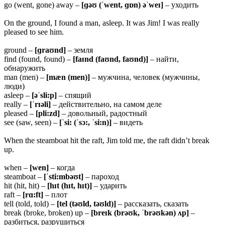
go (went, gone) away –
[ɡəʊ (ˈwent, ɡɒn) əˈweɪ]
– уходить
On the ground, I found a man, asleep. It was Jim! I was really
pleased to see him.
ground –
[ɡraʊnd]
– земля
find (found, found) –
[faɪnd (faʊnd, faʊnd)]
– найти,
обнаружить
man (men) –
[mæn (men)]
– мужчина, человек (мужчины,
люди)
asleep –
[əˈsli:p]
– спящий
really –
[ˈrɪəli]
– действительно, на самом деле
pleased –
[pli:zd]
– довольный, радостный
see (saw, seen) –
[ˈsi: (ˈsɔ:, ˈsi:n)]
– видеть
When the steamboat hit the raft, Jim told me, the raft didn’t break
up.
when –
[wen]
– когда
steamboat –
[ˈsti:mbəʊt]
– пароход
hit (hit, hit) –
[hɪt (hɪt, hɪt)]
– ударить
raft –
[rɑ:ft]
– плот
tell (told, told) –
[tel (təʊld, təʊld)]
– рассказать, сказать
break (broke, broken) up –
[breɪk (brəʊk, ˈbrəʊkən) ʌp]
–
разбиться, разрушиться