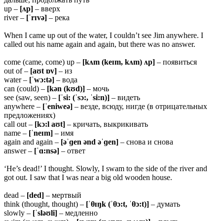
up –
[ʌp]
– вверх
river –
[ˈrɪvə]
– река
When I came up out of the water, I couldn’t see Jim anywhere. I
called out his name again and again, but there was no answer.
come (came, come) up –
[kʌm (keɪm, kʌm) ʌp]
– появиться
out of –
[aʊt ɒv]
– из
water –
[ˈwɔ:tə]
– вода
can (could) –
[kən (kʊd)]
– мочь
see (saw, seen) –
[ˈsi: (ˈsɔ:, ˈsi:n)]
– видеть
anywhere –
[ˈeniweə]
– везде, всюду, нигде (в отрицательных
предложениях)
call out –
[kɔ:l aʊt]
– кричать, выкрикивать
name –
[ˈneɪm]
– имя
again and again –
[əˈɡen ənd əˈɡen]
– снова и снова
answer –
[ˈɑ:nsə]
– ответ
‘He’s dead!’ I thought. Slowly, I swam to the side of the river and
got out. I saw that I was near a big old wooden house.
dead –
[ded]
– мертвый
think (thought, thought) –
[ˈθɪŋk (ˈθɔ:t, ˈθɔ:t)]
– думать
slowly –
[ˈsləʊli]
– медленно