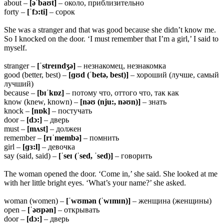
about –
[əˈbaʊt]
– около, приблизительно
forty –
[ˈfɔ:ti]
– сорок
She was a stranger and that was good because she didn’t know me.
So I knocked on the door. ‘I must remember that I’m a girl,’ I said to
myself.
stranger –
[ˈstreɪndʒə]
– незнакомец, незнакомка
good (better, best) –
[ɡʊd (ˈbetə, best)]
– хороший (лучше, самый
лучший)
because –
[bɪˈkɒz]
– потому что, оттого что, так как
know (knew, known) –
[nəʊ (nju:, nəʊn)]
– знать
knock –
[nɒk]
– постучать
door –
[dɔ:]
– дверь
must –
[mʌst]
– должен
remember –
[rɪˈmembə]
– помнить
girl –
[ɡɜ:l]
– девочка
say (said, said) –
[ˈseɪ (ˈsed, ˈsed)]
– говорить
The woman opened the door. ‘Come in,’ she said. She looked at me
with her little bright eyes. ‘What’s your name?’ she asked.
woman (women) –
[ˈwʊmən (ˈwɪmɪn)]
– женщина (женщины)
open –
[ˈəʊpən]
– открывать
door –
[dɔ:]
– дверь