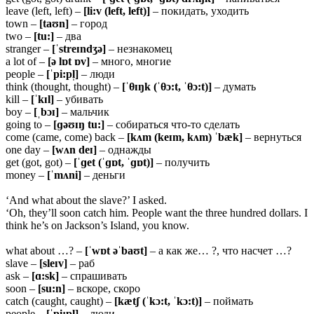
leave (left, left) –
[li:v (left, left)]
– покидать, уходить
town –
[taʊn]
– город
two –
[tu:]
– два
stranger –
[ˈstreɪndʒə]
– незнакомец
a lot of –
[ə lɒt ɒv]
– много, многие
people –
[ˈpi:pl̩]
– люди
think (thought, thought) –
[ˈθɪŋk (ˈθɔ:t, ˈθɔ:t)]
– думать
kill –
[ˈkɪl]
– убивать
boy –
[ˌbɔɪ]
– мальчик
going to –
[ɡəʊɪŋ tu:]
– собираться что-то сделать
come (came, come) back –
[kʌm (keɪm, kʌm) ˈbæk]
– вернуться
one day –
[wʌn deɪ]
– однажды
get (got, got) –
[ˈɡet (ˈɡɒt, ˈɡɒt)]
– получить
money –
[ˈmʌni]
– деньги
‘And what about the slave?’ I asked.
‘Oh, they’ll soon catch him. People want the three hundred dollars. I
think he’s on Jackson’s Island, you know.
what about …? –
[ˈwɒt əˈbaʊt]
– а как же… ?, что насчет …?
slave –
[sleɪv]
– раб
ask –
[ɑ:sk]
– спрашивать
soon –
[su:n]
– вскоре, скоро
catch (caught, caught) –
[kætʃ (ˈkɔ:t, ˈkɔ:t)]
– поймать
people –
[ˈpi:pl̩]
– люди