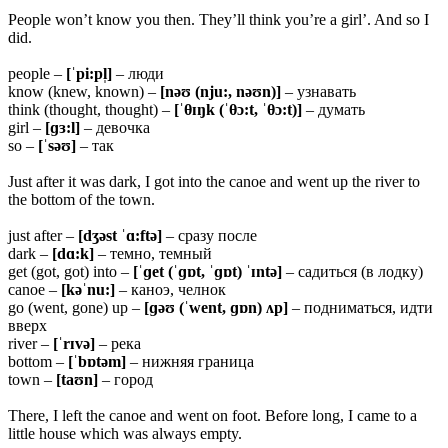
People won’t know you then. They’ll think you’re a girl’. And so I
did.
people –
[ˈpi:pl̩]
– люди
know (knew, known) –
[nəʊ (nju:, nəʊn)]
– узнавать
think (thought, thought) –
[ˈ
θɪŋk (ˈθɔ:t, ˈθɔ:t)]
– думать
girl –
[ɡɜ:l]
– девочка
so –
[ˈsəʊ]
– так
Just after it was dark, I got into the canoe and went up the river to
the bottom of the town.
just after –
[dʒəst ˈɑ:ftə]
– сразу после
dark –
[dɑ:k]
– темно, темный
get (got, got) into –
[ˈɡet (ˈɡɒt, ˈɡɒt) ˈɪntə]
– садиться (в лодку)
canoe –
[kəˈnu:]
– каноэ, челнок
go (went, gone) up –
[ɡəʊ (ˈwent, ɡɒn) ʌp]
– подниматься, идти
вверх
river –
[ˈrɪvə]
– река
bottom –
[ˈbɒtəm]
– нижняя граница
town –
[taʊn]
– город
There, I left the canoe and went on foot. Before long, I came to a
little house which was always empty.