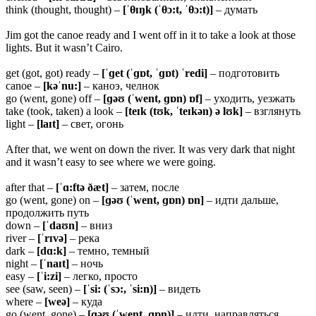
think (thought, thought) –
[ˈθɪŋk (ˈθɔ:t, ˈθɔ:t)]
– думать
Jim got the canoe ready and I went off in it to take a look at those
lights. But it wasn’t Cairo.
get (got, got) ready –
[ˈɡet (ˈɡɒt, ˈɡɒt) ˈredi]
– подготовить
canoe –
[kəˈnu:]
– каноэ, челнок
go (went, gone) off –
[ɡəʊ (ˈwent, ɡɒn) ɒf]
– уходить, уезжать
take (took, taken) a look –
[teɪk (tʊk, ˈteɪkən) ə lʊk]
– взглянуть
light –
[laɪt]
– свет, огонь
After that, we went on down the river. It was very dark that night
and it wasn’t easy to see where we were going.
after that –
[ˈɑ:ftə ðæt]
– затем, после
go (went, gone) on –
[ɡəʊ (ˈwent, ɡɒn) ɒn]
– идти дальше,
продолжить путь
down –
[ˈdaʊn]
– вниз
river –
[ˈrɪvə]
– река
dark –
[dɑ:k]
– темно, темный
night –
[ˈnaɪt]
– ночь
easy –
[ˈi:zi]
– легко, просто
see (saw, seen) –
[ˈsi: (ˈsɔ:, ˈsi:n)]
– видеть
where –
[weə]
– куда
go (went, gone) –
[ɡəʊ (ˈwent, ɡɒn)]
– идти, направляться