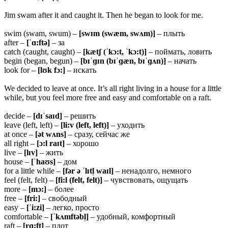
Jim swam after it and caught it. Then he began to look for me.
swim (swam, swum) –
[swɪm (swæm, swʌm)]
– плыть
after –
[ˈɑ:ftə]
– за
catch (caught, caught) –
[kætʃ (ˈkɔ:t, ˈkɔ:t)]
– поймать, ловить
begin (began, begun) –
[bɪˈɡɪn (bɪˈɡæn, bɪˈɡʌn)]
– начать
look for –
[lʊk fɔ:]
– искать
We decided to leave at once. It’s all right living in a house for a little
while, but you feel more free and easy and comfortable on a raft.
decide –
[dɪˈsaɪd]
– решить
leave (left, left) –
[li:v (left, left)]
– уходить
at once –
[ət wʌns]
– сразу, сейчас же
all right –
[ɔ:l raɪt]
– хорошо
live –
[lɪv]
– жить
house –
[ˈhaʊs]
– дом
for a little while –
[fər ə ˈlɪtl̩ waɪl]
– ненадолго, немного
feel (felt, felt) –
[fi:l (felt, felt)]
– чувствовать, ощущать
more –
[mɔ:]
– более
free –
[fri:]
– свободный
easy –
[ˈi:zi]
– легко, просто
comfortable –
[ˈkʌmftəbl̩]
– удобный, комфортный
raft –
[rɑ:ft]
– плот