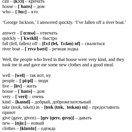
call –
[kɔ:l]
– кричать
house –
[ˈhaʊs]
– дом
who –
[ˈhu:]
– кто
‘George Jackson,’ I answered quickly. ‘I’ve fallen off a river boat.’
answer –
[ˈɑ:nsə]
– отвечать
quickly –
[ˈkwɪkli]
– быстро
fall (fell, fallen) off –
[fɔ:l (fel, ˈfɔ:lən) ɒf]
– свалиться
river boat –
[ˈrɪvə bəʊt]
– речная лодка
Well, the people who lived in that house were very kind, and they
took me in and gave me some new clothes and a good meal.
well –
[wel]
– так вот, ну
people –
[ˈpi:pl̩]
– люди
live –
[lɪv]
– жить
house –
[ˈhaʊs]
– дом
very –
[ˈveri]
– очень
kind –
[kaɪnd]
– добрый, доброжелательный
take (took, taken) in –
[teɪk (tʊk, ˈteɪkən) ɪn]
– предоставить
приют
give (gave, given) –
[ɡɪv (ɡeɪv, ɡɪvn̩)]
– давать
new –
[nju:]
– новый
clothes –
[kləʊðz]
– одежда