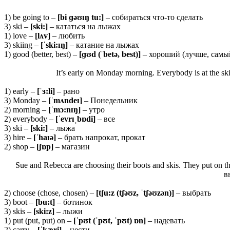
1) be going to –
[bi ɡəʊɪŋ tu:]
– собираться что-то сделать
3) ski –
[
ski:]
– кататься на лыжах
1) love –
[
lʌ
v]
– любить
3) skiing –
[ˈ
ski:ɪŋ]
– катание на лыжах
1) good (better, best) –
[ɡʊ
d (ˈ
betə,
best)]
– хороший (лучше, самы
It’s early on Monday morning. Everybody is at the ski
1) early –
[ˈɜ:
li]
– рано
3) Monday –
[ˈ
mʌ
ndeɪ]
– Понедельник
2) morning –
[ˈ
mɔ:
nɪŋ]
– утро
2) everybody –
[ˈ
evrɪˌ
bɒ
di]
– все
3) ski –
[
ski:]
– лыжа
3) hire –
[ˈ
haɪə]
– брать напрокат, прокат
2) shop –
[ʃɒp]
– магазин
Sue and Rebecca are choosing their boots and skis. They put on the
в
2) choose (chose, chosen) –
[tʃu:z (tʃəʊz, ˈtʃəʊzən)]
– выбрать
3) boot –
[bu:
t
]
– ботинок
3) skis –
[ski:z]
– лыжи
1) put (put, put) on –
[ˈpʊt (ˈpʊt, ˈpʊt) ɒn]
– надевать
2) carry –
[
ˈ
kæri]
– нести