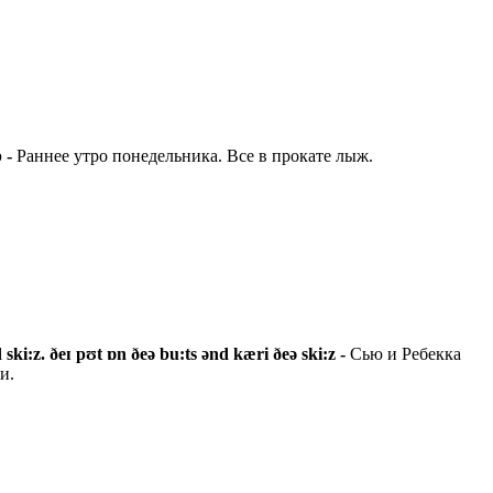
p -
Раннее утро понедельника. Все в прокате лыж.
 ski:z. ðeɪ pʊt ɒn ðeə bu:ts ənd kæri ðeə ski:z -
Сью и Ребекка
и.