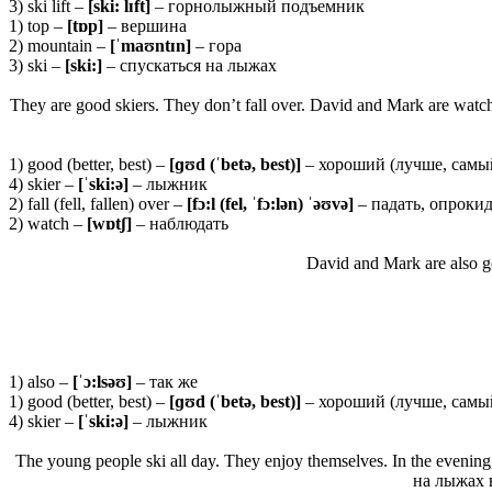
3) ski lift –
[ski: lɪft]
– горнолыжный подъемник
1) top –
[tɒp]
– вершина
2) mountain –
[ˈmaʊntɪn]
– гора
3) ski –
[ski:]
– спускаться на лыжах
They are good skiers. They don’t fall over. David and Mark are watc
1) good (better, best) –
[ɡʊ
d (ˈ
betə,
best)]
– хороший (лучше, самы
4) skier –
[ˈ
ski:ə]
– лыжник
2) fall (fell, fallen) over –
[
fɔ:
l (
fel, ˈ
fɔ:
lə
n) ˈəʊ
və]
– падать, опроки
2) watch –
[wɒtʃ]
– наблюдать
David and Mark are also g
1) also –
[ˈɔ:
lsəʊ]
– так же
1) good (better, best) –
[ɡʊ
d (ˈ
betə,
best)]
– хороший (лучше, самы
4) skier –
[ˈski:ə]
– лыжник
The young people ski all day. They enjoy themselves. In the evening, 
на лыжах 