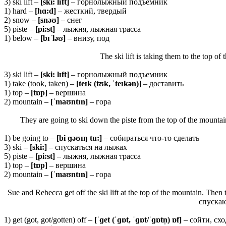
3) ski lift –
[
ski:
lɪ
ft]
– горнолыжный подъемник
1) hard –
[
hɑ:
d]
– жесткий, твердый
2) snow –
[
snəʊ]
– снег
5) piste –
[
pi:
st]
– лыжня, лыжная трасса
1) below –
[bɪˈləʊ]
– внизу, под
The ski lift is taking them to the top of
3) ski lift –
[
ski:
lɪ
ft]
– горнолыжный подъемник
1) take (took, taken) –
[teɪk (tʊk, ˈteɪkən)]
– доставить
1) top –
[tɒp]
– вершина
2) mountain –
[ˈmaʊntɪn]
– гора
They are going to ski down the piste from the top of the mountai
1) be going to –
[
bi ɡəʊɪŋ
tu:]
– собираться что-то сделать
3) ski –
[
ski:]
– спускаться на лыжах
5) piste –
[
pi:
st]
– лыжня, лыжная трасса
1) top –
[tɒp]
– вершина
2) mountain –
[ˈmaʊntɪn]
– гора
Sue and Rebecca get off the ski lift at the top of the mountain. The
спускаю
1) get (got, got/gotten) off –
[ˈɡet (ˈɡɒt, ˈɡɒt/ˈɡɒtn̩) ɒf]
– сойти, схо