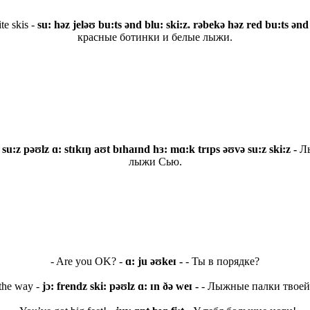
te skis -
su: həz jeləʊ bu:ts ənd blu: ski:z. rəbekə həz red bu:ts ənd
красные ботинки и белые лыжи.
-
su:z pəʊlz ɑ: stɪkɪŋ aʊt bɪhaɪnd hɜ: mɑ:k trɪps əʊvə su:z ski:z -
Лы
лыжи Сью.
- Are you OK? -
ɑ:
ju əʊ
keɪ -
- Ты в порядке?
 the way -
jɔ: frendz ski: pəʊlz ɑ: ɪn ðə weɪ -
- Лыжные палки твоей