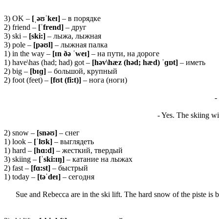
3) OK –
[ˌəʊˈ
keɪ]
– в порядке
2) friend –
[ˈ
frend]
– друг
3) ski –
[
ski:]
– лыжа, лыжная
3) pole –
[
pəʊ
l]
– лыжная палка
1) in the way –
[ɪ
n ðə ˈ
weɪ]
– на пути, на дороге
1) have\has (had; had) got –
[həv\hæz (həd; hæd) ˈɡɒt]
– иметь
2) big –
[bɪɡ]
– большой, крупный
2) foot (feet) –
[fʊt (fi:t)]
– нога (ноги)
-
- Yes. The skiing wi
2) snow –
[
snəʊ]
– снег
1) look –
[ˈ
lʊ
k]
– выглядеть
1) hard –
[
hɑ:
d]
– жесткий, твердый
3) skiing –
[ˈ
ski:ɪŋ]
– катание на лыжах
2) fast –
[
fɑ:
st]
– быстрый
1) today –
[
təˈ
deɪ]
– сегодня
Sue and Rebecca are in the ski lift. The hard snow of the piste is