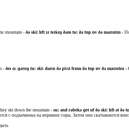
 the mountain -
ðə ski: lɪft ɪz teɪkɪŋ ðəm tu: ðə tɒp ɒv ðə maʊntɪn -
По
n -
ðeɪ ɑ: ɡəʊɪŋ tu: ski: daʊn ðə pi:st frɒm ðə tɒp ɒv ðə maʊntɪn -
n they ski down the mountain -
su: ənd rəbekə ɡet ɒf ðə ski: lɪft ət ð
тся с подъемника на вершине горы. Затем они скатываются вниз
дить