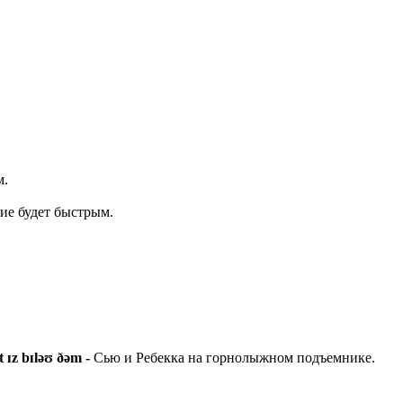
м.
ние будет быстрым.
st ɪz bɪləʊ ðəm -
Сью и Ребекка на горнолыжном подъемнике.