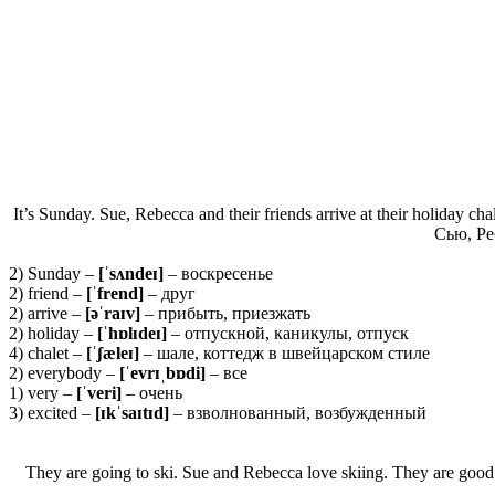
It’s Sunday. Sue, Rebecca and their friends arrive at their holiday ch
Сью, Ре
2) Sunday –
[ˈ
sʌ
ndeɪ]
– воскресенье
2) friend –
[ˈ
frend]
– друг
2) arrive –
[əˈ
raɪ
v]
– прибыть, приезжать
2) holiday –
[ˈ
hɒ
l
ɪ
deɪ]
– отпускной, каникулы, отпуск
4) chalet –
[ˈʃæ
leɪ]
– шале, коттедж в швейцарском стиле
2) everybody –
[ˈ
evrɪˌ
bɒ
di]
– все
1) very –
[ˈ
veri]
– очень
3) excited –
[ɪkˈsaɪtɪd]
– взволнованный, возбужденный
They are going to ski. Sue and Rebecca love skiing. They are good 