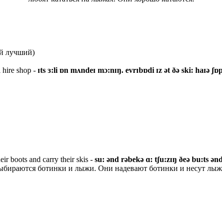
й лучший)
 hire shop -
ɪts ɜ:li ɒn mʌndeɪ mɔ:nɪŋ. evrɪbɒdi ɪz ət ðə ski: haɪə ʃɒ
ir boots and carry their skis -
su: ənd rəbekə ɑ: tʃu:zɪŋ ðeə bu:ts ənd
ыбираются ботинки и лыжи. Они надевают ботинки и несут лыж