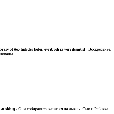
əraɪv ət ðeə hɒl
ɪ
deɪ ʃæleɪ. evrɪbɒdi ɪz veri ɪksaɪtɪd -
Воскресенье.
лнованы.
 ət ski:ɪŋ -
Они собираются кататься на лыжах. Сью и Ребекка