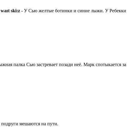
 waɪt ski:z -
У Сью желтые ботинки и синие лыжи. У Ребекки
жная палка Сью застревает позади неё. Марк спотыкается за
 подруги мешаются на пути.