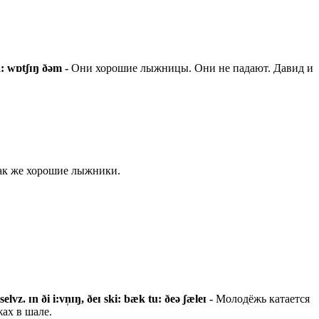
ɑ: wɒtʃɪŋ ðəm -
Они хорошие лыжницы. Они не падают. Давид и
ак же хорошие лыжники.
selvz. ɪn ði i:vn̩ɪŋ, ðeɪ ski: bæk tu: ðeə ʃæleɪ -
Молодёжь катается
ах в шале.