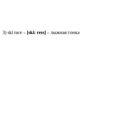
3) ski race –
[ski: reɪs]
– лыжная гонка