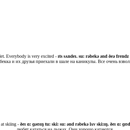
alet. Everybody is very excited -
ɪts sʌndeɪ. su: rəbekə ənd ðeə frendz 
бекка и их друзья приехали в шале на каникулы. Все очень взво
at skiing -
ðeɪ ɑ: ɡəʊɪŋ tu: ski: su: ənd rəbekə lʌv ski:ɪŋ. ðeɪ ɑ: ɡʊd
любят кататься на лыжах. Они хорошо катаются.