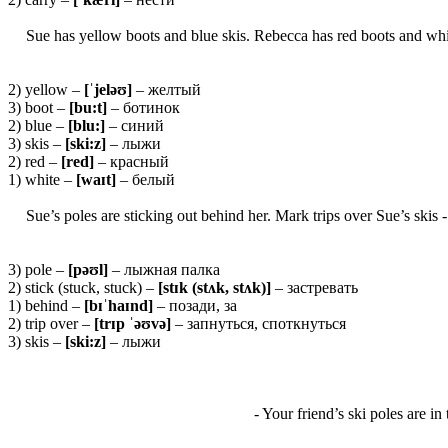
Sue has yellow boots and blue skis. Rebecca has red boots and whi
2) yellow –
[ˈ
jeləʊ]
– желтый
3) boot –
[
bu:
t]
– ботинок
2) blue –
[blu:]
– синий
3) skis –
[ski:z]
– лыжи
2) red –
[red]
– красный
1) white –
[waɪt]
– белый
Sue’s poles are sticking out behind her. Mark trips over Sue’s skis 
3) pole –
[
pəʊ
l]
– лыжная палка
2) stick (stuck, stuck) –
[
stɪ
k (
stʌ
k,
stʌ
k)]
– застревать
1) behind –
[
bɪˈ
haɪ
nd]
– позади, за
2) trip over –
[
trɪ
p ˈəʊ
və]
– запнуться, споткнуться
3) skis –
[ski:z]
– лыжи
- Your friend’s ski poles are in