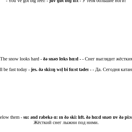
- You’ve got big feet! -
juv ɡɒt bɪɡ fi:t
- У тебя большие ноги!
 The snow looks hard -
ðə snəʊ lʊks hɑ:d -
- Снег выглядит жёстки
ll be fast today -
jes. ðə ski:ɪŋ wɪl̩ bi fɑ:st tədeɪ -
- Да. Сегодня ката
 below them -
su: ənd rəbekə ɑ: ɪn ðə ski: lɪft. ðə hɑ:d snəʊ ɒv ðə pi:
Жёсткий снег лыжни под ними.