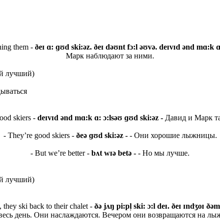
hing them -
ðeɪ ɑ: ɡʊd ski:əz. ðeɪ dəʊnt fɔ:l əʊvə. deɪvɪd ənd mɑ:k 
Марк наблюдают за ними.
й лучший)
дываться
ood skiers -
deɪvɪd ənd mɑ:k ɑ: ɔ:lsəʊ ɡʊd ski:əz -
Давид и Марк т
- They’re good skiers -
ðeə ɡʊd ski:əz -
- Они хорошие лыжницы.
- But we’re better -
bʌt wɪə betə -
- Но мы лучше.
й лучший)
they ski back to their chalet -
ðə jʌŋ pi:pl̩ ski: ɔ:l deɪ. ðeɪ ɪndʒoɪ ðəm
весь день. Они наслаждаются. Вечером они возвращаются на лыж