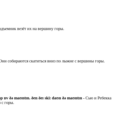
дъемник везёт их на вершину горы.
Они собираются скатиться вниз по лыжне с вершины горы.
ə tɒp ɒv ðə maʊntɪn. ðen ðeɪ ski: daʊn ðə maʊntɪn -
Сью и Ребекка
 с горы.