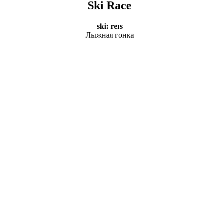
Ski Race
ski: reɪs
Лыжная гонка