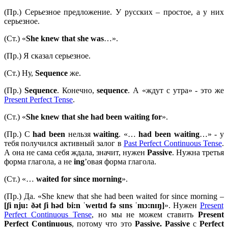
(Пр.) Серьезное предложение. У русских – простое, а у них
серьезное.
(Ст.) «
She knew that she was
…».
(Пр.) Я сказал серьезное.
(Ст.) Ну,
Sequence
же.
(Пр.)
Sequence
. Конечно,
sequence
. А «ждут с утра» - это же
Present Perfect Tense
.
(Ст.) «
She knew that she had been waiting for
».
(Пр.) С
had been
нельзя
waiting
. «…
had been waiting
…» - у
тебя получился активный залог в
Past Perfect Continuous Tense
.
А она не сама себя ждала, значит, нужен
Passive
. Нужна третья
форма глагола, а не
ing
’овая форма глагола.
(Ст.) «…
waited for since morning
».
(Пр.) Да. «She knew that she had been waited for since morning –
[ʃi nju: ðət ʃi həd bi:n ˈweɪtɪd fə sɪns ˈmɔ:nɪŋ]
». Нужен
Present
Perfect Continuous Tense
, но мы не можем ставить
Present
Perfect Continuous
, потому что это
Passive. Passive
с
Perfect