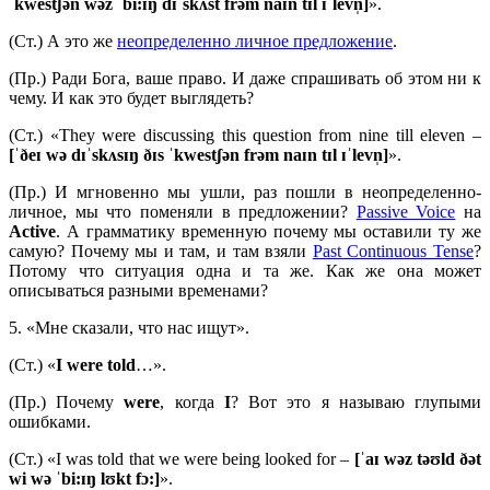
ˈkwestʃən wəz ˈbi:ɪŋ dɪˈskʌst frəm naɪn tɪl ɪˈlevn̩]
».
(Ст.) А это же
неопределенно личное предложение
.
(Пр.) Ради Бога, ваше право. И даже спрашивать об этом ни к
чему. И как это будет выглядеть?
(Ст.) «They were discussing this question from nine till eleven –
[ˈðeɪ wə dɪˈskʌsɪŋ ðɪs ˈkwestʃən frəm naɪn tɪl ɪˈlevn̩]
».
(Пр.) И мгновенно мы ушли, раз пошли в неопределенно-
личное, мы что поменяли в предложении?
Passive Voice
на
Active
. А грамматику временную почему мы оставили ту же
самую? Почему мы и там, и там взяли
Past Continuous Tense
?
Потому что ситуация одна и та же. Как же она может
описываться разными временами?
5. «Мне сказали, что нас ищут».
(Ст.) «
I were told
…».
(Пр.) Почему
were
, когда
I
? Вот это я называю глупыми
ошибками.
(Ст.) «I was told that we were being looked for –
[ˈaɪ wəz təʊld ðət
wi wə ˈbi:ɪŋ lʊkt fɔ:]
».