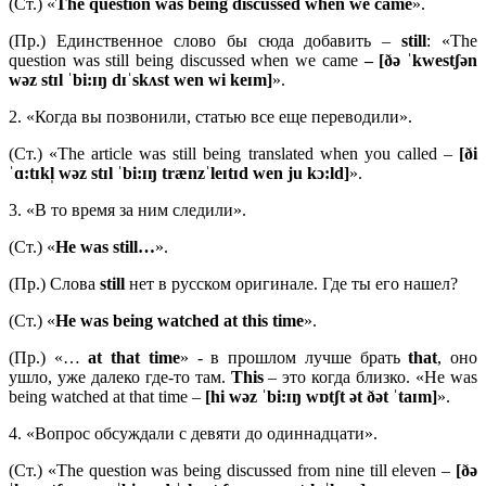
(Ст.) «
The question was being discussed when we came
».
(Пр.) Единственное слово бы сюда добавить –
still
: «The
question was still being discussed when we came
– [ðə ˈkwestʃən
wəz stɪl ˈbi:ɪŋ dɪˈskʌst wen wi keɪm]
».
2. «Когда вы позвонили, статью все еще переводили».
(Ст.) «The article was still being translated when you called –
[ði
ˈɑ:tɪkl̩ wəz stɪl ˈbi:ɪŋ trænzˈleɪtɪd wen ju kɔ:ld]
».
3. «В то время за ним следили».
(Ст.) «
He
was
still…
».
(Пр.) Слова
still
нет в русском оригинале. Где ты его нашел?
(Ст.) «
He was being watched at this time
».
(Пр.) «…
at
that
time
» - в прошлом лучше брать
that
, оно
ушло, уже далеко где-то там.
This
– это когда близко. «He was
being watched at that time –
[hi wəz ˈbi:ɪŋ wɒtʃt ət ðət ˈtaɪm]
».
4. «Вопрос обсуждали с девяти до одиннадцати».
(Ст.) «The question was being discussed from nine till eleven –
[ðə