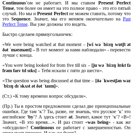
Continuous
’ом не работает. И мы ставим
Present
Perfect
Tense
, тем более он имеет на это полное право – это его пятый
случай. Но мы и
Present
Perfect
не можем ставить, потому что
это
Sequence
. Значит, мы его меняем окончательно на
Past
Perfect Tense
. Вы уже должны это видеть.
Быстро сделаем прямоугольничек:
«We were being watched at that moment –
[wi wə ˈbi:ɪŋ wɒtʃt ət
ðət ˈməʊmənt] –
В тот момент за нами наблюдали» - перевести
лучше с конца.
«You were being looked for from five till six –
[
ju
wə ˈ
bi:ɪŋ
lʊ
kt
fə
frə
m
faɪ
v
tɪ
l
sɪ
ks] –
Тебя искали с пяти до шести».
«The question was being discussed at that time –
[ðə ˈkwestʃən wəz
ˈbi:ɪŋ dɪˈskʌst ət ðət ˈtaɪm]
».
(Ст.) «К тому времени вопрос обсудили».
(Пр.) Ты в простом предложении сделал две принципиальные
ошибки. Где там ‘к’? Ты, разве, не знаешь, что русское ‘к’ это
английское ‘
by
’? А здесь стоит
at
. Значит, какое тут ‘к’? «В»!
Значит, «В это время…». И раз стоит «
was
being
» - как же
«обсудили»?
Continuous
не работает с завершенностью. Он
описывает процесс. И как же будет?