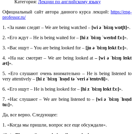
Категория:
Лекции по английскому языку
Официальный сайт автора данного курса лекций:
https://eng-
professor.ru/
1. «За нами следят – We are being watched –
[wi ə ˈbi:ɪŋ wɒtʃt]
».
2. «Его ждут – He is being waited for –
[hi z ˈbi:ɪŋ ˈweɪtɪd fɔ:]
».
3. «Вас ищут – You are being looked for –
[ju ə ˈbi:ɪŋ lʊkt fɔ:]
».
4. «На нас смотрят – We are being looked at
– [wi ə ˈbi:ɪŋ lʊkt
æt]
».
5. «Его слушают очень внимательно – He is being listened to
very attentively –
[hi z ˈbi:ɪŋ ˈlɪsn̩d tə ˈveri əˈtentɪvli]
».
6. «Его ищут – He is being looked for –
[hi z ˈbi:ɪŋ lʊkt fɔ:]
».
7. «Нас слушают – We are being listened to –
[wi ə ˈbi:ɪŋ ˈlɪsn̩d
tu:]
».
Да, все верно. Следующее:
1. «Когда мы пришли, вопрос все еще обсуждали».