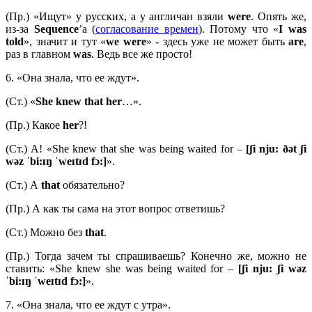
(Пр.) «Ищут» у русских, а у англичан взяли
were
. Опять же,
из-за
Sequence
’а (
согласование времен
). Потому что «
I
was
told
», значит и тут «
we
were
» - здесь уже не может быть
are
,
раз в главном
was
. Ведь все же просто!
6. «Она знала, что ее ждут».
(Ст.) «
She knew that her
…».
(Пр.) Какое
her
?!
(Ст.) А! «She knew that she was being waited for –
[ʃi nju: ðət ʃi
wəz ˈbi:ɪŋ ˈweɪtɪd fɔ:]
».
(Ст.) А
that
обязательно?
(Пр.) А как ты сама на этот вопрос ответишь?
(Ст.) Можно без
that
.
(Пр.) Тогда зачем ты спрашиваешь? Конечно же, можно не
ставить: «She knew she was being waited for –
[ʃ
i
nju: ʃ
i
wə
z
ˈ
bi:ɪŋ ˈ
weɪ
tɪ
d
fɔ:]
».
7. «Она знала, что ее ждут с утра».