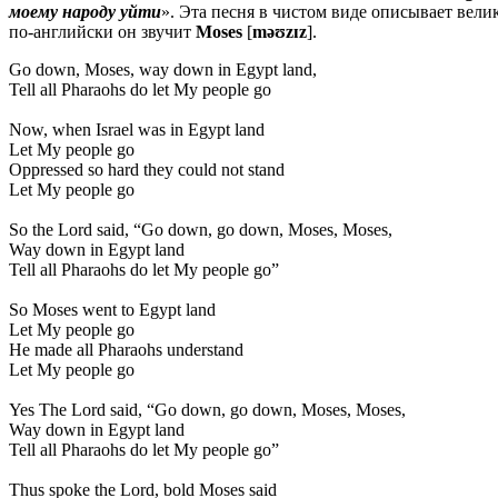
моему народу уйти
». Эта песня в чистом виде описывает вели
по-английски он звучит
Moses
[
məʊzɪz
].
Go down, Moses, way down in Egypt land,
Tell all Pharaohs do let My people go
Now, when Israel was in Egypt land
Let My people go
Oppressed so hard they could not stand
Let My people go
So the Lord said, “Go down, go down, Moses, Moses,
Way down in Egypt land
Tell all Pharaohs do let My people go”
So Moses went to Egypt land
Let My people go
He made all Pharaohs understand
Let My people go
Yes The Lord said, “Go down, go down, Moses, Moses,
Way down in Egypt land
Tell all Pharaohs do let My people go”
Thus spoke the Lord, bold Moses said