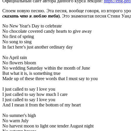
Официальный сайт автора данного курса лекций:
https://eng-pro
Споем новую песню. Эта песня, вообще говоря, из второго уро
сказать что я люблю тебя
)
. Это знаменитая песня Стиви Уанд
No New Year's Day to celebrate
No chocolate covered candy hearts to give away
No first of spring
No song to sing
In fact here's just another ordinary day
No April rain
No flowers bloom
No wedding Saturday within the month of June
But what it is, is something true
Made up of these three words that I must say to you
I just called to say I love you
I just called to say how much I care
I just called to say I love you
And I mean it from the bottom of my heart
No summer's high
No warm July
No harvest moon to light one tender August night