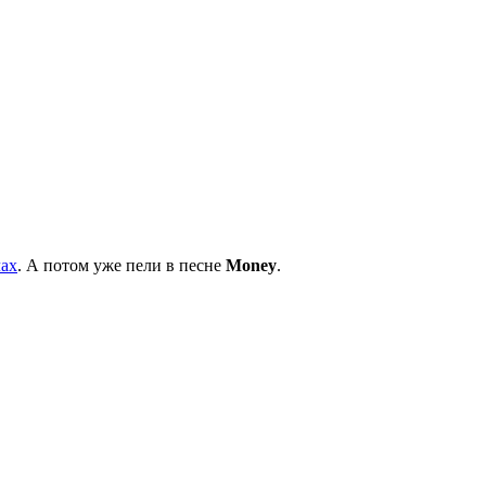
лах
. А потом уже пели в песне
Money
.