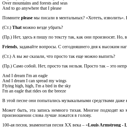
Over mountains and forests and seas
And to go anywhere that I please
Помните
please
мы писали в ментальных? «Хотеть, изволить». 
(Ст.)
That
можно везде убрать?
(Пр.) Нет, здесь я пишу по тексту так, как они произносят. Но,
Friends
, задавайте вопросы. С сегодняшнего дня к высоким н
(Ст.) А вы же сказали, что просто так еще можно выпить?
(Пр.) Само собой. Нет, просто так нельзя. Просто так – это не
And I dream I'm an eagle
And I dream I can spread my wings
Flying high, high, I'm a bird in the sky
I'm an eagle that rides on the breeze
В этой песне они попытались музыкальными средствами даже кл
Может быть, эта запись немного тихая. Многие подходят ко 
произношении слова лучше ложатся в голову.
100-ая песня, знаменитая песня XX века – «
Louis Armstrong - 