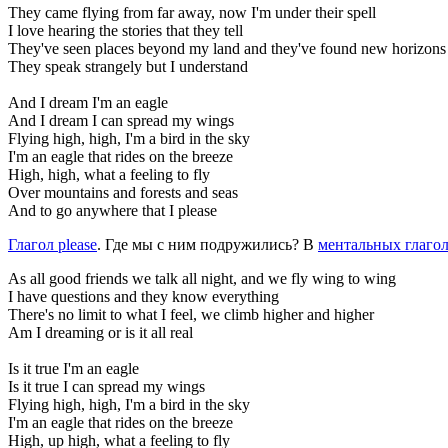
They came flying from far away, now I'm under their spell
I love hearing the stories that they tell
They've seen places beyond my land and they've found new horizons
They speak strangely but I understand
And I dream I'm an eagle
And I dream I can spread my wings
Flying high, high, I'm a bird in the sky
I'm an eagle that rides on the breeze
High, high, what a feeling to fly
Over mountains and forests and seas
And to go anywhere that I please
Глагол please
. Где мы с ним подружились? В
ментальных глаго
As all good friends we talk all night, and we fly wing to wing
I have questions and they know everything
There's no limit to what I feel, we climb higher and higher
Am I dreaming or is it all real
Is it true I'm an eagle
Is it true I can spread my wings
Flying high, high, I'm a bird in the sky
I'm an eagle that rides on the breeze
High, up high, what a feeling to fly