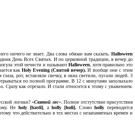
его ничего не знает. Два слова обязан вам сказать.
Halloween
здник День Всех Святых. И по церковной традиции, в вечер до
разгула этой нечисти и называют
Halloween
, хотя правильно это
ается как
Holy
Evening (Святой вечер).
И вообще они с этим
лаза, рот, вставляли свечку, в окна светили, пугали людей. 3
 отрываться по полной программе. В 12 с минутами заполыхало
. Сразу как отрезало. И стали относится к этому с уважением.
усской логики? «
Святой лес
». Полное отстутствие присутствия
гому. Не
holy
[
həʊ
li]
, а
holly
[
hɒ
li].
Слово
holly
переводится
отому что действительно в тех местах с незапамятных времен и
.