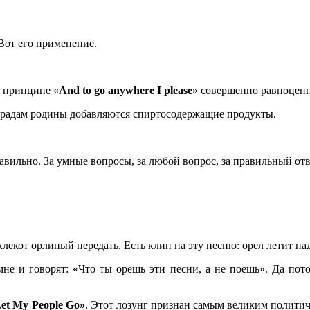
Вот его применение.
 в принципе «
And
to
go
anywhere
I
please
» совершенно равноценн
аградам родины добавляются спиртосодержащие продукты.
правильно. За умные вопросы, за любой вопрос, за правильный отв
екот орлиный передать. Есть клип на эту песню: орел летит на
мне и говорят: «Что ты орешь эти песни, а не поешь». Да пот
Let My People Go»
. Этот лозунг признан самым великим полити