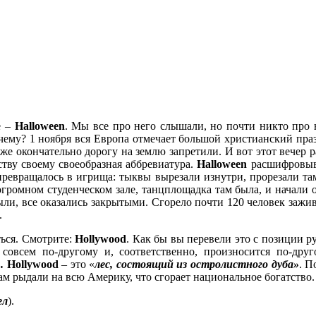
е –
Halloween
. Мы все про него слышали, но почти никто про н
чему? 1 ноября вся Европа отмечает большой христианский пра
 уже окончательно дорогу на землю запретили. И вот этот вечер 
тву своему своеобразная аббревиатура.
Halloween
расшифровыв
превращалось в игрища: тыквы вырезали изнутри, прорезали там г
огромном студенческом зале, танцплощадка там была, и начали
ыли, все оказались закрытыми. Сгорело почти 120 человек заживо
.
ться. Смотрите:
Hollywood
. Как бы вы перевели это с позиции р
 совсем по-другому и, соответственно, произносится по-дру
».
Hollywood
– это «
лес, состоящий из остролистного дуба»
. П
там рыдали на всю Америку, что сгорает национальное богатство
ел
).