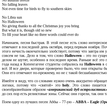
No autumn breeze
No falling leaves
Not even time for birds to fly to southern skies
No Libra sun
No Halloween
No giving thanks to all the Christmas joy you bring
But what it is, though old so new
To fill your heart like no three words could ever do
Начинаем, песня быстрая. В этой песне есть слово интересно
отмечают в последний день октября, перед первым ноября. По
этого нечисть окончательно злобствует, потому что завтра им
совсем не так. Дело в том, что слово
Halloween
– это по сущес
делом не шутят, особенно в последнее время. Раньше всё это 
года назад в Копенгагене студенты собрались на
Halloween
в 
всё. И все двери, которые проверено было, что они открыты б
Они его отмечают по-прежнему, но не с такой бесшабашностью
Имейте в виду, что со словами нужно очень аккуратно обраща
логики, потому что «святой» это
holy
. Это слово пишется
своеобразнейшим образом «
американский дуб остролистник
до сих пор есть реликтовые зоны. Сейчас они горели, так они 
Поем одну из лучших песен Аббы – 77-ую –
ABBA – Eagle
(
Ор