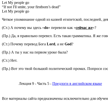
Let My people go
“If not I'll smite, your firstborn’s dead”
Let My people go
Четкое упоминание одной из казней египетской, последней, дев
(Ст.) А почему вы здесь «
do
» перевели как «
сейчас же
»?
(Пр.) Да, я правильно перевел. Есть такая грамматика. Я же гов
(Ст.) Почему перевод Бога
Lord
, а не
God
?
(Пр.) А ты у нас на первом уроке была?
(Ст.) Нет.
(Пр.) Вот это твой большой политический промах. Попроси сосе
Лекция 9 - Часть 5 -
Предлоги в английском языке
Все материалы сайта предназначены исключительно для обучен