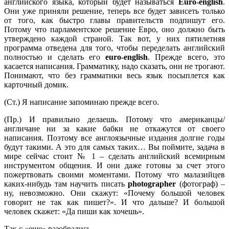
английского языка, который будет называться
Euro-
english
.
Они уже приняли решение, теперь все будет зависеть только
от того, как быстро главы правительств подпишут его.
Потому что парламентское решение Евро, оно должно быть
утверждено каждой страной. Так вот, у них пятилетняя
программа отведена для того, чтобы переделать английский
полностью и сделать его
euro-
english
. Прежде всего, это
касается написания. Грамматику, надо сказать, они не трогают.
Понимают, что без грамматики весь язык посыплется как
карточный домик.
(Ст.) Я написание запоминаю прежде всего.
(Пр.) И правильно делаешь. Потому что американцы/
англичане ни за какие бабки не откажутся от своего
написания. Поэтому все англоязычные издания долгие годы
будут такими. А это для самых таких… Вы поймите, задача в
мире сейчас стоит № 1 – сделать английский всемирным
инструментом общения. И они даже готовы за счет этого
пожертвовать своими моментами. Потому что малазийцев
каких-нибудь там научить писать
photographer
(фотограф) –
ну, невозможно. Они скажут: «Почему большой человек
говорит не так как пишет?». И что дальше? И большой
человек скажет: «Да пиши как хочешь».
Так с «еще» разобрались.