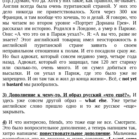
(Пр.) Думаю, что да. Хотя у них такое, как правило, не бывает.
Англия всегда была очень пуританской страной. У них это
дело никогда не приветствовалось. Хотя через 300 км
Франция, и там вообще что хочешь, то и делай. Я говорю, что
мы читаем во втором уровне «Портрет Дориана Грея». И
рассказал им историю. Родился в Лондоне, а умер в Париже.
Они: «А что это он в Париж уехал?». Я: «А вы что, разве не
знаете? Этот английский товарищ имел неосторожность в
английской пуританской стране заявить о своем
неправильном отношении к полам. И его посадили сразу же.
Но был адвокат, который совсем недавно умер, четыре года
назад. Адвокат, который его защищал, там 120 лет старику
или сколько-то, очень много. И он сумел добиться его
высылки. И он уехал в Париж, где это было уже не
запрещено. И он там так и жил до конца жизни». Всё, с
not
yet
и
bastard
мы разобрались.
3) Дополнение к чему-то. И образ русский «что ещё?».
И
здесь уже совсем другой образ –
what
else
. Уже третье
английское слово пришло одно и то же русское «еще»
закрывать.
4)
И что интересно, friends, это тоже еще не все. Смотрите.
Это было вопросительное дополнение, а теперь напишем так,
хитро напишем:
повествовательное дополнение
. Мальчонка
распробовал что-то вкусное и маме говорит: «
I
want
some