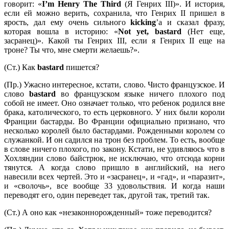
говорит: «
I’
m
Henry
The
Third
(Я Генрих III)». И история,
если ей можно верить, сохранила, что Генрих II пришел в
ярость, дал ему очень сильного
kicking
’а и сказал фразу,
которая вошла в историю: «
Not
yet,
bastard
(Нет еще,
засранец)». Какой ты Генрих III, если я Генрих II еще на
троне? Ты что, мне смерти желаешь?».
(Ст.) Как
bastard
пишется?
(Пр.) Ужасно интересное, кстати, слово. Чисто французское. И
слово
bastard
во французском языке ничего плохого под
собой не имеет. Оно означает только, что ребенок родился вне
брака, католического, то есть церковного. У них были короли
Франции бастарды. Во Франции официально признано, что
несколько королей было бастардами. Рожденными королем со
служанкой. И он садился на трон без проблем. То есть, вообще
в слове ничего плохого, по закону. Кстати, не удивляюсь что в
Хохляндии слово байстрюк, не исключаю, что отсюда корни
тянутся. А когда слово пришло в английский, на него
навесили всех чертей. Это и «засранец», и «гад», и «паразит»,
и «сволочь», все вообще 33 удовольствия. И когда наши
переводят его, один переведет так, другой так, третий так.
(Ст.) А оно как «незаконнорожденный» тоже переводится?