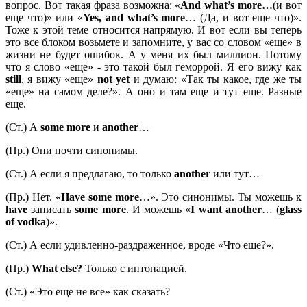
вопрос. Вот такая фраза возможна: «
And
what’
s
more…
(и вот
еще что)» или «
Yes,
and
what’
s
more
… (Да, и вот еще что)».
Тоже к этой теме относится напрямую. И вот если вы теперь
это все блоком возьмете и запомните, у вас со словом «еще» в
жизни не будет ошибок. А у меня их был миллион. Потому
что я слово «еще» - это такой был геморрой. Я его вижу как
still
, я вижу «еще»
not
yet
и думаю: «Так ты какое, где же ты
«еще» на самом деле?». А оно и там еще и тут еще. Разные
еще.
(Ст.) А
some more
и
another
…
(Пр.) Они почти синонимы.
(Ст.) А если я предлагаю, то только
another
или тут…
(Пр.) Нет. «
Have some more
…». Это синонимы. Ты можешь к
have
записать
some
more
. И можешь «
I
want
another
… (
glass
of
vodka
)».
(Ст.) А если удивленно-раздраженное, вроде «Что еще?».
(Пр.)
What
else?
Только с интонацией.
(Ст.) «Это еще не все» как сказать?