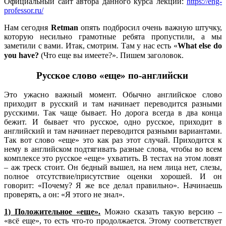
Официальный сайт автора данного курса лекций:
https://eng-
professor.ru/
Нам сегодня
Retman
опять подбросил очень важную штучку,
которую несильно грамотные ребята пропустили, а мы
заметили с вами. Итак, смотрим. Там у нас есть «
What
else
do
you
have?
(Что еще вы имеете?». Пишем заголовок.
Русское слово «еще» по-английски
Это ужасно важный момент. Обычно английское слово
приходит в русский и там начинает переводится разными
русскими. Так чаще бывает. Но дорога всегда в два конца
бежит. И бывает что русское, одно русское, приходит в
английский и там начинает переводится разными вариантами.
Так вот слово «еще» это как раз этот случай. Приходится к
нему в английском подтягивать разные слова, чтобы во всем
комплексе это русское «еще» ухватить. В тестах на этом ловят
– аж треск стоит. Он бедный вышел, на нем лица нет, слезы,
полное отсутствие/присутствие оценки хорошей. И он
говорит: «Почему? Я же все делал правильно». Начинаешь
проверять, а он: «Я этого не знал».
1) Положительное «еще».
Можно сказать такую версию –
«всё еще», то есть что-то продолжается. Этому соответствует