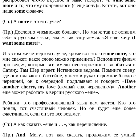
more
и то, что ему понравилось (я еще хочу)». Кстати, вот оно
наше
some
сюда-же.
(Ст.) А
more
в этом случае?
(Пр.) Дословно «немножко больше». Но мы ж так не оставим
себе в русском языке, мы ж так запутаемся. «Я еще хочу (
I
want some more
)».
И в этом же четвертом случае, кроме вот этого
some
more
, кто
мне скажет: какое слово можно применить? Вспомните фильм
про ведьм, которые все имели неосторожность влюбиться в
Сатану. Там Шер играет. Иствикские ведьмы. Помните сцену,
где они плавают в бассейне, у него в руках огромное блюдо с
черешней, он к очередной подплывает и говорит: «
Have
another
cherry,
my
love
(скушай еще черешенку)».
Another
еще может работать в версии русского «еще».
Ребятки, это профессиональный язык вам дается. Кто это
понял, тот счастливый человек. Но он будет еще более
счастливым, если он это все возьмет.
(Ст.) А как сказать «еще и …», как перечисление.
(Пр.)
And
. Могут вот как сказать, продолжим ее умный