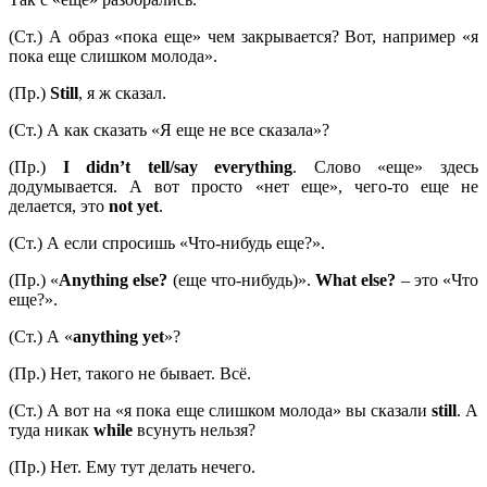
(Ст.) А образ «пока еще» чем закрывается? Вот, например «я
пока еще слишком молода».
(Пр.)
Still
, я ж сказал.
(Ст.) А как сказать «Я еще не все сказала»?
(Пр.)
I didn’t tell/say everything
. Слово «еще» здесь
додумывается. А вот просто «нет еще», чего-то еще не
делается, это
not
yet
.
(Ст.) А если спросишь «Что-нибудь еще?».
(Пр.) «
Anything
else?
(еще что-нибудь)».
What
else?
– это «Что
еще?».
(Ст.) А «
anything
yet
»?
(Пр.) Нет, такого не бывает. Всё.
(Ст.) А вот на «я пока еще слишком молода» вы сказали
still
. А
туда никак
while
всунуть нельзя?
(Пр.) Нет. Ему тут делать нечего.