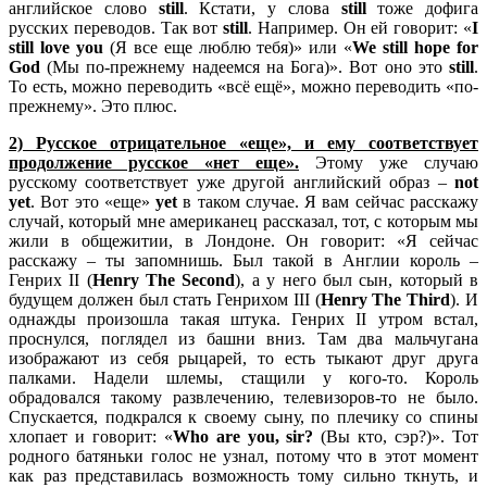
английское слово
still
. Кстати, у слова
still
тоже дофига
русских переводов. Так вот
still
. Например. Он ей говорит: «
I
still
love
you
(Я все еще люблю тебя)» или «
We
still
hope
for
God
(Мы по-прежнему надеемся на Бога)». Вот оно это
still
.
То есть, можно переводить «всё ещё», можно переводить «по-
прежнему». Это плюс.
2) Русское отрицательное «еще», и ему соответствует
продолжение русское «нет еще».
Этому уже случаю
русскому соответствует уже другой английский образ –
not
yet
. Вот это «еще»
yet
в таком случае. Я вам сейчас расскажу
случай, который мне американец рассказал, тот, с которым мы
жили в общежитии, в Лондоне. Он говорит: «Я сейчас
расскажу – ты запомнишь. Был такой в Англии король –
Генрих II (
Henry
The
Second
), а у него был сын, который в
будущем должен был стать Генрихом III (
Henry
The
Third
). И
однажды произошла такая штука. Генрих II утром встал,
проснулся, поглядел из башни вниз. Там два мальчугана
изображают из себя рыцарей, то есть тыкают друг друга
палками. Надели шлемы, стащили у кого-то. Король
обрадовался такому развлечению, телевизоров-то не было.
Спускается, подкрался к своему сыну, по плечику со спины
хлопает и говорит: «
Who
are
you,
sir?
(Вы кто, сэр?)». Тот
родного батяньки голос не узнал, потому что в этот момент
как раз представилась возможность тому сильно ткнуть, и