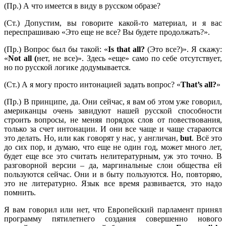
(Пр.) А что имеется в виду в русском образе?
(Ст.) Допустим, вы говорите какой-то материал, и я вас
переспрашиваю «Это еще не все? Вы будете продолжать?».
(Пр.) Вопрос был бы такой: «
Is
that
all?
(Это все?)». Я скажу:
«
Not
all (
нет, не все)». Здесь «еще» само по себе отсутствует,
но по русской логике додумывается.
(Ст.) А я могу просто интонацией задать вопрос? «
That’
s
all?
»
(Пр.) В принципе, да. Они сейчас, я вам об этом уже говорил,
американцы очень завидуют нашей русской способности
строить вопросы, не меняя порядок слов от повествования,
только за счет интонации. И они все чаще и чаще стараются
это делать. Но, или как говорят у нас, у англичан,
but
. Всё это
до сих пор, и думаю, что еще не один год, может много лет,
будет еще все это считать нелитературным, уж это точно. В
разговорной версии – да, маргинальные слои общества ей
пользуются сейчас. Они и в быту пользуются. Но, повторяю,
это не литературно. Язык все время развивается, это надо
помнить.
Я вам говорил или нет, что Европейский парламент принял
программу пятилетнего создания совершенно нового