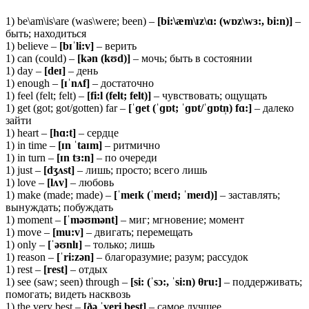
1) be\am\is\are (was\were; been) –
[bi:\æm\ɪz\ɑ: (wɒz\wɜ:, bi:n)]
–
быть; находиться
1) believe –
[
bɪˈli:v]
– верить
1) can (could) –
[kən (kʊd)]
– мочь; быть в состоянии
1) day –
[
deɪ]
– день
1) enough –
[ɪˈ
nʌf]
– достаточно
1) feel (felt; felt) –
[fi:l (felt; felt)]
– чувствовать; ощущать
1) get (got; got/gotten) far –
[ˈɡet (ˈɡɒt; ˈɡɒt/ˈɡɒtn̩) fɑ:]
– далеко
зайти
1) heart –
[hɑ:t]
– сердце
1) in time –
[ɪn ˈtaɪm]
– ритмично
1) in turn –
[ɪn tɜ:n]
– по очереди
1) just –
[dʒʌst]
– лишь; просто; всего лишь
1) love –
[
lʌv]
– любовь
1) make (made; made) –
[ˈ
meɪk (ˈmeɪd; ˈmeɪd)]
– заставлять;
вынуждать; побуждать
1) moment –
[ˈ
məʊmənt]
– миг; мгновение; момент
1) move –
[
mu:v]
– двигать; перемещать
1) only –
[ˈəʊ
nlɪ]
– только; лишь
1) reason –
[ˈ
ri:zən]
– благоразумие; разум; рассудок
1) rest –
[
rest]
– отдых
1) see (saw; seen) through –
[
si: (ˈsɔ:, ˈsi:n) θru:]
– поддерживать;
помогать; видеть насквозь
1) the very best –
[ðə ˈveri best]
– самое лучшее