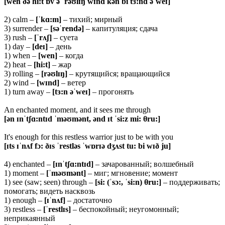
[wen ðə hi:t ɒv ə ˈrəʊlɪŋ wɪnd kən bi tɜ:nd əˈweɪ]
2) calm –
[ˈ
kɑ:
m]
– тихий; мирный
3) surrender –
[
səˈ
rendə]
– капитуляция; сдача
3) rush –
[ˈrʌʃ]
– суета
1) day –
[
deɪ]
– день
1) when –
[wen]
– когда
2) heat –
[hi:t]
– жар
3) rolling –
[rəʊlɪŋ]
– крутящийся; вращающийся
2) wind –
[wɪnd]
– ветер
1) turn away –
[tɜ:n əˈweɪ]
– прогонять
An enchanted moment, and it sees me through
[ən ɪnˈtʃɑ:ntɪd ˈməʊmənt, ənd ɪt ˈsi:z mi: θru:]
It's enough for this restless warrior just to be with you
[ɪts ɪˈnʌf fɔ: ðɪs ˈrestləs ˈwɒrɪə dʒʌst tu: bi wɪð ju]
4) enchanted –
[ɪnˈtʃɑ:ntɪd]
– зачарованный; волшебный
1) moment –
[ˈməʊmənt]
– миг; мгновение; момент
1) see (saw; seen) through –
[si:
(ˈsɔ:, ˈsi:n)
θ
ru:]
– поддерживать;
помогать; видеть насквозь
1) enough –
[ɪˈ
nʌ
f]
– достаточно
3) restless –
[ˈ
restlɪ
s]
– беспокойный; неугомонный;
неприкаянный