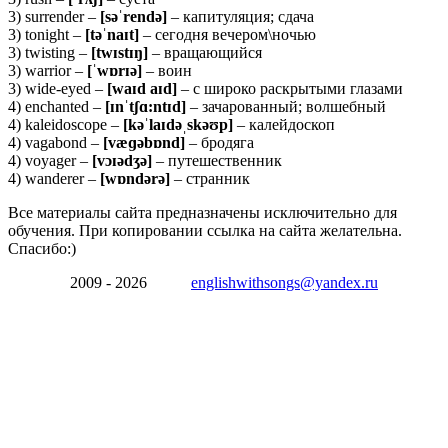
3) surrender –
[
səˈrendə]
– капитуляция; сдача
3) tonight –
[
təˈnaɪt]
– сегодня вечером\ночью
3) twisting –
[
twɪstɪŋ]
– вращающийся
3) warrior –
[ˈwɒrɪə]
– воин
3) wide-eyed –
[
waɪd aɪd]
– с широко раскрытыми глазами
4) enchanted –
[ɪ
nˈtʃɑ:ntɪd]
– зачарованный; волшебный
4) kaleidoscope –
[
kəˈlaɪdəˌskəʊp]
– калейдоскоп
4) vagabond –
[
væɡəbɒnd]
– бродяга
4) voyager –
[
vɔɪədʒə]
– путешественник
4) wanderer –
[
wɒndərə]
– странник
Все материалы сайта предназначены исключительно для
обучения. При копировании ссылка на сайта желательна.
Спасибо:)
2009 - 2026
englishwithsongs@yandex.ru