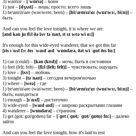
3) warrior –
[ˈwɒrɪə]
– воин
1) just –
[dʒʌst]
– лишь; просто; всего лишь
1) be\am\is\are (was\were; been) –
[bi:\æm\ɪz\ɑ: (wɒz\wɜ:, bi:n)]
–
быть
And can you feel the love tonight, it is where we are
[ənd kən ju fi:l ðə lʌv təˈnaɪt, ɪt ɪz weə wi ɑ:]]
It's enough for this wide-eyed wanderer, that we got this far
[ɪts ɪˈnʌf fɔ: ðɪs ˈwaɪdˈaɪd ˈwɒndərə, ðət wi ˈɡɒt ðɪs fɑ:]
1) can (could) –
[kən (kʊd)]
– мочь; быть в состоянии
1) feel (felt; felt) –
[fi:l (felt; felt)]
– чувствовать; ощущать
1) love –
[
lʌ
v]
– любовь
3) tonight –
[
təˈ
naɪ
t]
– сегодня вечером\ночью
1) where –
[
weə]
– где
1) be\am\is\are (was\were; been) –
[
bi:\æ
m\ɪ
z\ɑ: (
wɒ
z\
wɜ:,
bi:
n)]
–
быть; находиться
1) enough –
[ɪˈ
nʌ
f]
– достаточно
3) wide-eyed –
[
waɪ
d
aɪ
d]
– с широко раскрытыми глазами
4) wanderer –
[
wɒ
ndə
rə]
– странник
1) get (got; got/gotten) far –
[ˈɡ
et (ˈɡɒ
t; ˈɡɒ
t/ˈɡɒ
tn̩)
fɑ:]
– далеко
зайти
And can you feel the love tonight, how it's laid to rest