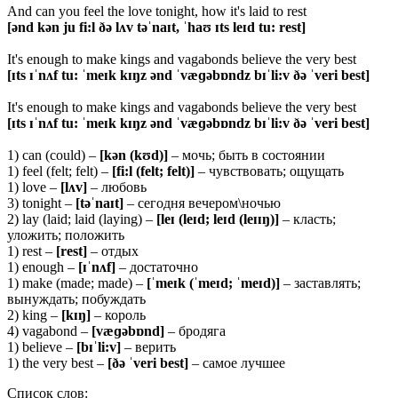
And can you feel the love tonight, how it's laid to rest
[ə
nd
k
ə
n
ju
fi
:
l
ðə
l
ʌ
v
t
əˈ
na
ɪ
t
, ˈ
ha
ʊ ɪ
ts
le
ɪ
d
tu
:
rest
]
It's enough to make kings and vagabonds believe the very best
[ɪ
ts
ɪˈ
n
ʌ
f
tu
: ˈ
me
ɪ
k
k
ɪŋ
z
ə
nd
ˈ
v
æɡə
b
ɒ
ndz
b
ɪˈ
li
:
v
ðə ˈ
veri
best
]
It's enough to make kings and vagabonds believe the very best
[ɪ
ts
ɪˈ
n
ʌ
f
tu
: ˈ
me
ɪ
k
k
ɪŋ
z
ə
nd
ˈ
v
æɡə
b
ɒ
ndz
b
ɪˈ
li
:
v
ðə ˈ
veri
best
]
1) can (could) –
[kən (kʊd)]
– мочь; быть в состоянии
1) feel (felt; felt) –
[
fi:
l (
felt;
felt)]
– чувствовать; ощущать
1) love –
[
lʌ
v]
– любовь
3) tonight –
[
təˈ
naɪ
t]
– сегодня вечером\ночью
2) lay (laid; laid (laying) –
[
leɪ (
leɪ
d;
leɪ
d (leɪɪŋ)]
– класть;
уложить; положить
1) rest –
[
rest]
– отдых
1) enough –
[ɪˈ
nʌ
f]
– достаточно
1) make (made; made) –
[ˈ
meɪ
k (ˈ
meɪ
d; ˈ
meɪ
d)]
– заставлять;
вынуждать; побуждать
2) king –
[
kɪŋ]
– король
4) vagabond –
[
væɡə
bɒ
nd]
– бродяга
1) believe –
[
bɪˈ
li:
v]
– верить
1) the very best –
[ðə ˈ
veri
best]
– самое лучшее
Список слов: