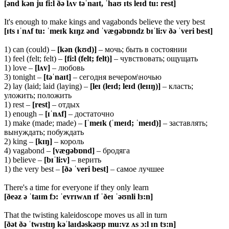
[ə
nd
k
ə
n
ju
fi
:
l
ðə
l
ʌ
v
t
əˈ
na
ɪ
t
, ˈ
ha
ʊ ɪ
ts
le
ɪ
d
tu
:
rest
]
It's enough to make kings and vagabonds believe the very best
[ɪ
ts
ɪˈ
n
ʌ
f
tu
: ˈ
me
ɪ
k
k
ɪŋ
z
ə
nd
ˈ
v
æɡə
b
ɒ
ndz
b
ɪˈ
li
:
v
ðə ˈ
veri
best
]
1) can (could) –
[kən (kʊd)]
– мочь; быть в состоянии
1) feel (felt; felt) –
[
fi:
l (
felt;
felt)]
– чувствовать; ощущать
1) love –
[
lʌ
v]
– любовь
3) tonight –
[
təˈ
naɪ
t]
– сегодня вечером\ночью
2) lay (laid; laid (laying) –
[
leɪ (
leɪ
d;
leɪ
d (leɪɪŋ)]
– класть;
уложить; положить
1) rest –
[
rest]
– отдых
1) enough –
[ɪˈ
nʌ
f]
– достаточно
1) make (made; made) –
[ˈ
meɪ
k (ˈ
meɪ
d; ˈ
meɪ
d)]
– заставлять;
вынуждать; побуждать
2) king –
[
kɪŋ]
– король
4) vagabond –
[
væɡə
bɒ
nd]
– бродяга
1) believe –
[
bɪˈ
li:
v]
– верить
1) the very best –
[ðə ˈ
veri
best]
– самое лучшее
There's a time for everyone if they only learn
[ð
e
ə
z
ə ˈ
ta
ɪ
m
f
ɔ: ˈ
evr
ɪ
w
ʌ
n
ɪ
f
ˈð
e
ɪ ˈəʊ
nli
l
ɜ:
n
]
That the twisting kaleidoscope moves us all in turn
[ðə
t
ðə ˈ
tw
ɪ
st
ɪŋ
k
əˈ
la
ɪ
d
ə
sk
əʊ
p
mu
:
vz
ʌ
s
ɔ:
l
ɪ
n
t
ɜ:
n
]