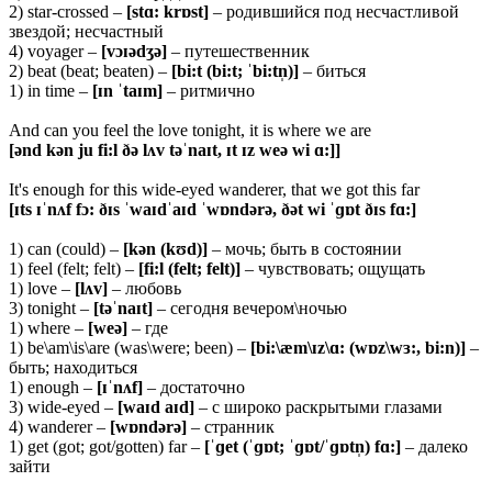
2) star-crossed –
[stɑ: krɒst]
– родившийся под несчастливой
звездой; несчастный
4) voyager –
[
v
ɔɪə
d
ʒə]
– путешественник
2) beat (beat; beaten) –
[
bi:
t (
bi:
t; ˈ
bi:
tn̩)]
– биться
1) in time –
[ɪ
n ˈ
taɪ
m]
– ритмично
And can you feel the love tonight, it is where we are
[ə
nd
k
ə
n
ju
fi
:
l
ðə
l
ʌ
v
t
əˈ
na
ɪ
t
, ɪ
t
ɪ
z
we
ə
wi
ɑ:]]
It's enough for this wide-eyed wanderer, that we got this far
[ɪ
ts
ɪˈ
n
ʌ
f
f
ɔ: ðɪ
s
ˈ
wa
ɪ
d
ˈ
a
ɪ
d
ˈ
w
ɒ
nd
ə
r
ə, ðə
t
wi
ˈɡɒ
t
ðɪ
s
f
ɑ:]
1) can (could) –
[kən (kʊd)]
– мочь; быть в состоянии
1) feel (felt; felt) –
[
fi:
l (
felt;
felt)]
– чувствовать; ощущать
1) love –
[
lʌ
v]
– любовь
3) tonight –
[
təˈ
naɪ
t]
– сегодня вечером\ночью
1) where –
[
weə]
– где
1) be\am\is\are (was\were; been) –
[
bi:\æ
m\ɪ
z\ɑ: (
wɒ
z\
wɜ:,
bi:
n)]
–
быть; находиться
1) enough –
[ɪˈ
nʌ
f]
– достаточно
3) wide-eyed –
[
waɪ
d
aɪ
d]
– с широко раскрытыми глазами
4) wanderer –
[
wɒ
ndə
rə]
– странник
1) get (got; got/gotten) far –
[ˈɡ
et (ˈɡɒ
t; ˈɡɒ
t/ˈɡɒ
tn̩)
fɑ:]
– далеко
зайти