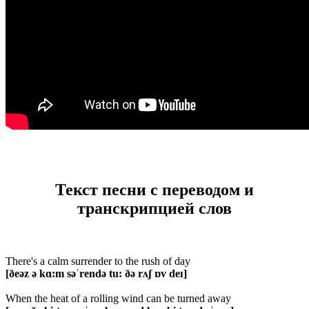
Текст песни с переводом и
транскрипцией слов
There's a calm surrender to the rush of day
[ðeəz ə kɑ:m səˈrendə tu: ðə rʌʃ ɒv deɪ]
When the heat of a rolling wind can be turned away