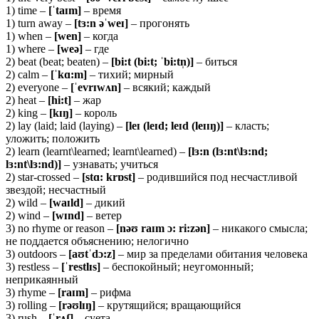
1) time –
[ˈtaɪm]
– время
1) turn away –
[tɜ:n əˈweɪ]
– прогонять
1) when –
[wen]
– когда
1) where –
[weə]
– где
2) beat (beat; beaten) –
[bi:t (bi:t; ˈbi:tn̩)]
– биться
2) calm –
[ˈkɑ:m]
– тихий; мирный
2) everyone –
[ˈevrɪwʌn]
– всякий; каждый
2) heat –
[hi:t]
– жар
2) king –
[kɪŋ]
– король
2) lay (laid; laid (laying) –
[leɪ (leɪd; leɪd (leɪɪŋ)]
– класть;
уложить; положить
2) learn (learnt\learned; learnt\learned) –
[lɜ:n (lɜ:nt\lɜ:nd;
lɜ:nt\lɜ:nd)]
– узнавать; учиться
2) star-crossed –
[stɑ: krɒst]
– родившийся под несчастливой
звездой; несчастный
2) wild –
[waɪld]
– дикий
2) wind –
[wɪnd]
– ветер
3) no rhyme or reason –
[
nəʊ raɪm ɔ: ri:zən]
– никакого смысла;
не поддается объяснению; нелогично
3) outdoors –
[aʊtˈdɔ:z]
– мир за пределами обитания человека
3) restless –
[ˈ
restlɪs]
– беспокойный; неугомонный;
неприкаянный
3) rhyme –
[
raɪm]
– рифма
3) rolling –
[
rəʊlɪŋ]
– крутящийся; вращающийся
3) rush –
[ˈ
rʌʃ]
– суета