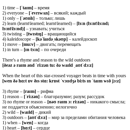
1) time –
[ˈ
taɪ
m]
– время
2) everyone –
[ˈ
evrɪ
wʌ
n]
– всякий; каждый
1) only –
[ˈəʊ
nlɪ]
– только; лишь
2) learn (learnt\learned; learnt\learned) –
[
lɜ:
n (
lɜ:
nt\
lɜ:
nd;
lɜ:
nt\
lɜ:
nd)]
– узнавать; учиться
3) twisting –
[
tw
ɪ
st
ɪŋ]
– вращающийся
4) kaleidoscope –
[
kəˈ
laɪ
dəˌ
skəʊ
p]
– калейдоскоп
1) move –
[
mu:
v]
– двигать; перемещать
1) in turn –
[ɪn tɜ:n]
– по очереди
There's a rhyme and reason to the wild outdoors
[ð
e
ə
z
ə
ra
ɪ
m
ə
nd
ˈ
ri
:
z
ə
n
tu
: ðə
wa
ɪ
ld
ˌ
a
ʊ
t
ˈ
d
ɔ:
z
]
When the heart of this star-crossed voyager beats in time with yours
[
wen
ðə
h
ɑ:
t
ɒ
v
ðɪ
s
st
ɑ:
kr
ɒ
st
ˈ
v
ɔɪɪ
d
ʒə
bi
:
ts
ɪ
n
ˈ
ta
ɪ
m
w
ɪð
j
ɔ:
z
]
3) rhyme –
[raɪm]
– рифма
1) reason –
[ˈri:zən]
– благоразумие; разум; рассудок
3) no rhyme or reason –
[
nəʊ
raɪ
m ɔ:
ri:
zə
n]
– никакого смысла;
не поддается объяснению; нелогично
2) wild –
[
waɪ
ld]
– дикий
3) outdoors –
[aʊtˈdɔ:z]
– мир за пределами обитания человека
1) when –
[
wen]
– когда
1) heart –
[
hɑ:
t]
– сердце