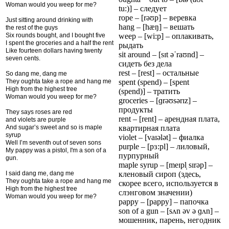
Woman would you weep for me?
tu:)] – следует
rope – [rəʊp] – веревка
Just sitting around drinking with
hang – [hæŋ] – вешать
the rest of the guys
Six rounds bought, and I bought five
weep – [wi:p] – оплакивать,
I spent the groceries and a half the rent
рыдать
Like fourteen dollars having twenty
sit around – [sɪt əˈraʊnd] –
seven cents.
сидеть без дела
rest – [rest] – остальные
So dang me, dang me
They oughta take a rope and hang me
spent (spend) – [spent
High from the highest tree
(spend)] – тратить
Woman would you weep for me?
groceries – [ɡrəʊsərɪz] –
продукты
They says roses are red
rent – [rent] – арендная плата,
and violets are purple
And sugar’s sweet and so is maple
квартирная плата
syrup
violet – [vaɪələt] – фиалка
Well I’m seventh out of seven sons
purple – [pɜ:pl] – лиловый,
My pappy was a pistol, I'm a son of a
пурпурный
gun.
maple syrup – [meɪpl̩ sɪrəp] –
I said dang me, dang me
кленовый сироп (здесь,
They oughta take a rope and hang me
скорее всего, используется в
High from the highest tree
слэнговом значении)
Woman would you weep for me?
pappy – [pappy] – папочка
son of a gun – [sʌn əv ə ɡʌn] –
мошенник, парень, негодник