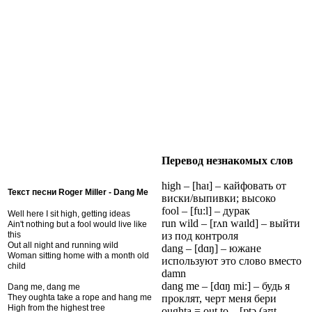
Перевод незнакомых слов
high – [haɪ] – кайфовать от
Текст песни Roger Miller - Dang Me
виски/выпивки; высоко
fool – [fu:l] – дурак
Well here I sit high, getting ideas
run wild – [rʌn waɪld] – выйти
Ain't nothing but a fool would live like
this
из под контроля
Out all night and running wild
dang – [dɑŋ] – южане
Woman sitting home with a month old
используют это слово вместо
child
damn
dang me – [dɑŋ mi:] – будь я
Dang me, dang me
They oughta take a rope and hang me
проклят, черт меня бери
High from the highest tree
oughta = out to – [ɒtə (aʊt