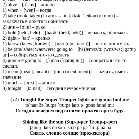
2) alive – [əˈlaɪv] – живой
1) when – [wen] – когда
2) take (took; taken) in arms – [teɪk (tʊk; ˈteɪkən) ɪn ɑ:mz] –
заключать в объятия; обнимать
2) arm – [ɑ:m] – рука
1) hold (held; held) – [həʊld (held; held)] – держать; обнимать
2) tight – [taɪt] – крепко
1) know (knew; known) – [nəʊ (nju:, nəʊn)] – знать; понимать
1) be (am/is/are; was/were) going to – [bi (æm/ɪz/ɑ: (wɒz/wɜ:) ɡəʊɪŋ
tu:] – собираться что-то сделать
4) gonna = going to – [ˈɡɒnə (ˈɡəʊɪŋ tu:)] – собираться что-то
сделать
1) mean (meant; meant) – [mi:n (ment; ment)] – значить; иметь
значение
1) much – [ˈmʌtʃ] – много
3) tonight – [təˈnaɪt] – сегодня вечером/ночью
(x2)
Tonight the Super Trouper lights are gonna find me
təˈnaɪt ðə ˈsuːpə ˈtruːpə laɪts ə ˈɡɒnə faɪnd miː
Сегодня вечером под огнями прожектора я буду
Shining like the sun (Sup-p-per Troup-p-per)
ˈʃaɪnɪŋ ˈlaɪk ðə sʌn ˈsuːp pə pə ˈtruːp pə pə
Сиять
,
словно
солнце
(
прожектора
)