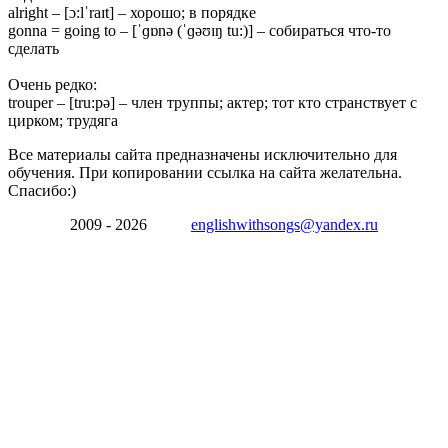
alright – [ɔ:lˈraɪt] – хорошо; в порядке
gonna = going to – [ˈɡɒnə (ˈɡəʊɪŋ tu:)] – собираться что-то
сделать
Очень редко:
trouper – [tru:pə] – член труппы; актер; тот кто странствует с
цирком; трудяга
Все материалы сайта предназначены исключительно для
обучения. При копировании ссылка на сайта желательна.
Спасибо:)
2009 - 2026
englishwithsongs@yandex.ru