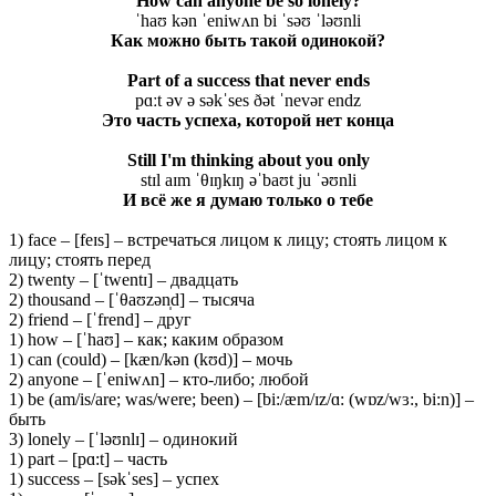
How can anyone be so lonely?
ˈhaʊ kən ˈeniwʌn bi ˈsəʊ ˈləʊnli
Как можно быть такой одинокой?
Part of a success that never ends
pɑːt əv ə səkˈses ðət ˈnevər endz
Это часть успеха, которой нет конца
Still I'm thinking about you only
stɪl aɪm ˈθɪŋkɪŋ əˈbaʊt ju ˈəʊnli
И всё же я думаю только о тебе
1) face – [feɪs] – встречаться лицом к лицу; стоять лицом к
лицу; стоять перед
2) twenty – [ˈtwentɪ] – двадцать
2) thousand – [ˈθaʊzən̩d] – тысяча
2) friend – [ˈfrend] – друг
1) how – [ˈhaʊ] – как; каким образом
1) can (could) – [kæn/kən (kʊd)] – мочь
2) anyone – [ˈeniwʌn] – кто-либо; любой
1) be (am/is/are; was/were; been) – [bi:/æm/ɪz/ɑ: (wɒz/wɜ:, bi:n)] –
быть
3) lonely – [ˈləʊnlɪ] – одинокий
1) part – [pɑ:t] – часть
1) success – [səkˈses] – успех