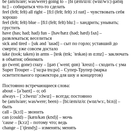
be (am/is/are; was/were) going to – [bi (æm/ɪz/ɑ: (wɒz/wɜ:) ɡəʊɪŋ
tu:] – собираться что-то сделать
feel (felt; felt) all right – [fi:l (felt; felt) ɔ:l raɪt] – чувствовать себя
хорошо
feel (felt; felt) blue – [fi:l (felt; felt) blu:] – хандрить; унывать;
грустить
have (has; had; had) fun – [həv/hæz (həd; hæd) fʌn] –
развлекаться; веселиться
sick and tired – [sɪk ənd ˈtaɪəd] – сыт по горло; уставший до
смерти; уже совсем достало
take (took; taken) in arms – [teɪk (tʊk; ˈteɪkən) ɪn ɑ:mz] – заключать
в объятия; обнимать
go (went; gone) crazy – [ɡəʊ (ˈwent; ɡɒn) ˈkreɪzɪ] – сходить с ума
Super Trouper – [ˈsu:pə tru:pə] – Супер-Трупер (марка
осветительного прожектора для шоу и концертов)
Постоянно встречающиеся слова:
about – [əˈbaʊt] – о; об
always – [ˈɔ:lweɪz/ˈɔ:lwɪz] – всегда; постоянно
be (am/is/are; was/were; been) – [bi:/æm/ɪz/ɑ: (wɒz/wɜ:, bi:n)] –
быть
call – [kɔ:l] – звонить
can (could) – [kæn/kən (kʊd)] – мочь
'cause – [kɔ:z] – потому что; ведь
change – [ˈtʃeɪndʒ] – изменять; менять