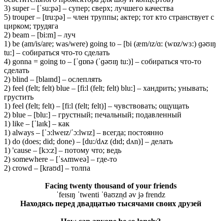
3) super – [ˈsu:pə] – супер; сверх; лучшего качества
5) trouper – [tru:pə] – член труппы; актер; тот кто странствует с
цирком; трудяга
2) beam – [bi:m] – луч
1) be (am/is/are; was/were) going to – [bi (æm/ɪz/ɑ: (wɒz/wɜ:) ɡəʊɪŋ
tu:] – собираться что-то сделать
4) gonna = going to – [ˈɡɒnə (ˈɡəʊɪŋ tu:)] – собираться что-то
сделать
2) blind – [blaɪnd] – ослеплять
2) feel (felt; felt) blue – [fi:l (felt; felt) blu:] – хандрить; унывать;
грустить
1) feel (felt; felt) – [fi:l (felt; felt)] – чувствовать; ощущать
2) blue – [blu:] – грустный; печальный; подавленный
1) like – [ˈlaɪk] – как
1) always – [ˈɔ:lweɪz/ˈɔ:lwɪz] – всегда; постоянно
1) do (does; did; done) – [du:/dʌz (dɪd; dʌn)] – делать
1) 'cause – [kɔ:z] – потому что; ведь
2) somewhere – [ˈsʌmweə] – где-то
2) crowd – [kraʊd] – толпа
Facing twenty thousand of your friends
ˈfeɪsɪŋ ˈtwenti ˈθaʊzn̩d əv jə frendz
Находясь перед двадцатью тысячами своих друзей