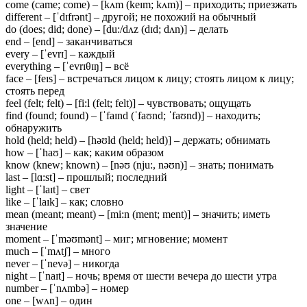
come (came; come) – [kʌm (keɪm; kʌm)] – приходить; приезжать
different – [ˈdɪfrənt] – другой; не похожий на обычный
do (does; did; done) – [du:/dʌz (dɪd; dʌn)] – делать
end – [end] – заканчиваться
every – [ˈevrɪ] – каждый
everything – [ˈevrɪθɪŋ] – всё
face – [feɪs] – встречаться лицом к лицу; стоять лицом к лицу;
стоять перед
feel (felt; felt) – [fi:l (felt; felt)] – чувствовать; ощущать
find (found; found) – [ˈfaɪnd (ˈfaʊnd; ˈfaʊnd)] – находить;
обнаружить
hold (held; held) – [həʊld (held; held)] – держать; обнимать
how – [ˈhaʊ] – как; каким образом
know (knew; known) – [nəʊ (nju:, nəʊn)] – знать; понимать
last – [lɑ:st] – прошлый; последний
light – [ˈlaɪt] – свет
like – [ˈlaɪk] – как; словно
mean (meant; meant) – [mi:n (ment; ment)] – значить; иметь
значение
moment – [ˈməʊmənt] – миг; мгновение; момент
much – [ˈmʌtʃ] – много
never – [ˈnevə] – никогда
night – [ˈnaɪt] – ночь; время от шести вечера до шести утра
number – [ˈnʌmbə] – номер
one – [wʌn] – один