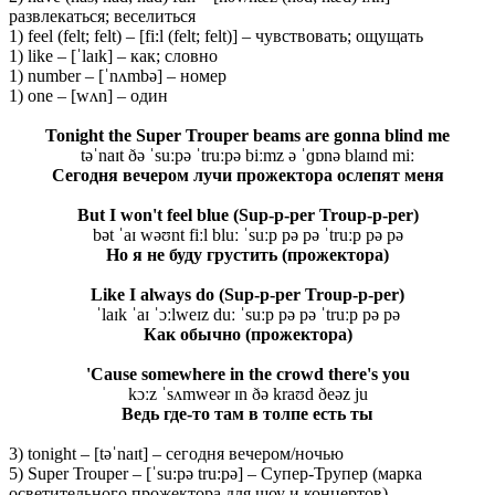
развлекаться; веселиться
1) feel (felt; felt) – [fi:l (felt; felt)] – чувствовать; ощущать
1) like – [ˈlaɪk] – как; словно
1) number – [ˈnʌmbə] – номер
1) one – [wʌn] – один
Tonight the Super Trouper beams are gonna blind me
təˈnaɪt ðə ˈsuːpə ˈtruːpə biːmz ə ˈɡɒnə blaɪnd miː
Сегодня вечером лучи прожектора ослепят меня
But I won't feel blue (Sup-p-per Troup-p-per)
bət ˈaɪ wəʊnt fiːl bluː ˈsuːp pə pə ˈtruːp pə pə
Но я не буду грустить (прожектора)
Like I always do (Sup-p-per Troup-p-per)
ˈlaɪk ˈaɪ ˈɔːlweɪz duː ˈsuːp pə pə ˈtruːp pə pə
Как обычно (прожектора)
'Cause somewhere in the crowd there's you
kɔːz ˈsʌmweər ɪn ðə kraʊd ðeəz ju
Ведь где-то там в толпе есть ты
3) tonight – [təˈnaɪt] – сегодня вечером/ночью
5) Super Trouper – [ˈsu:pə tru:pə] – Супер-Трупер (марка
осветительного прожектора для шоу и концертов)