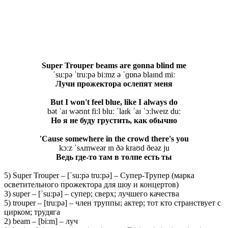
Super Trouper beams are gonna blind me
ˈsuːpə ˈtruːpə biːmz ə ˈɡɒnə blaɪnd miː
Лучи прожектора ослепят меня
But I won't feel blue, like I always do
bət ˈaɪ wəʊnt fiːl bluː ˈlaɪk ˈaɪ ˈɔːlweɪz duː
Но я не буду грустить, как обычно
'
Cause somewhere in the crowd there's you
kɔːz ˈsʌmweər ɪn ðə kraʊd ðeəz ju
Ведь где-то там в толпе есть ты
5) Super Trouper – [ˈsu:pə tru:pə] – Супер-Трупер (марка
осветительного прожектора для шоу и концертов)
3) super – [ˈsu:pə] – супер; сверх; лучшего качества
5) trouper – [tru:pə] – член труппы; актер; тот кто странствует с
цирком; трудяга
2) beam – [bi:m] – луч