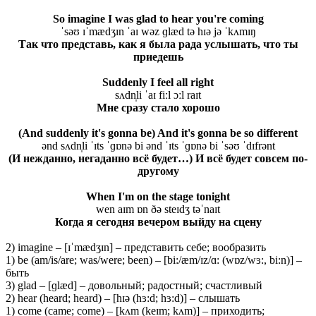
So imagine I was glad to hear you're coming
ˈsəʊ ɪˈmædʒɪn ˈaɪ wəz ɡlæd tə hɪə jə ˈkʌmɪŋ
Так что представь, как я была рада услышать, что ты
приедешь
Suddenly I feel all right
sʌdn̩li ˈaɪ fiːl ɔːl raɪt
Мне сразу стало хорошо
(And suddenly it's gonna be) And it's gonna be so different
ənd sʌdn̩li ˈɪts ˈɡɒnə bi ənd ˈɪts ˈɡɒnə bi ˈsəʊ ˈdɪfrənt
(И нежданно, негаданно всё будет…) И всё будет совсем по-
другому
When I'm on the stage tonight
wen aɪm ɒn ðə steɪdʒ təˈnaɪt
Когда я сегодня вечером выйду на сцену
2) imagine – [ɪˈmædʒɪn] – представить себе; вообразить
1) be (am/is/are; was/were; been) – [bi:/æm/ɪz/ɑ: (wɒz/wɜ:, bi:n)] –
быть
3) glad – [ɡlæd] – довольный; радостный; счастливый
2) hear (heard; heard) – [hɪə (hɜ:d; hɜ:d)] – слышать
1) come (came; come) – [kʌm (keɪm; kʌm)] – приходить;