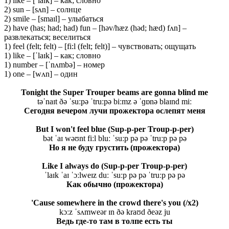
1) like – [ˈlaɪk] – как; словно
2) sun – [sʌn] – солнце
2) smile – [smaɪl] – улыбаться
2) have (has; had; had) fun – [həv/hæz (həd; hæd) fʌn] –
развлекаться; веселиться
1) feel (felt; felt) – [fi:l (felt; felt)] – чувствовать; ощущать
1) like – [ˈlaɪk] – как; словно
1) number – [ˈnʌmbə] – номер
1) one – [wʌn] – один
Tonight the Super Trouper beams are gonna blind me
təˈnaɪt ðə ˈsuːpə ˈtruːpə biːmz ə ˈɡɒnə blaɪnd miː
Сегодня вечером лучи прожектора ослепят меня
But I won't feel blue (Sup-p-per Troup-p-per)
bət ˈaɪ wəʊnt fiːl bluː ˈsuːp pə pə ˈtruːp pə pə
Но я не буду грустить (прожектора)
Like I always do (Sup-p-per Troup-p-per)
ˈlaɪk ˈaɪ ˈɔːlweɪz duː ˈsuːp pə pə ˈtruːp pə pə
Как
обычно
(
прожектора
)
'Cause somewhere in the crowd there's you (/x2)
kɔːz ˈsʌmweər ɪn ðə kraʊd ðeəz ju
Ведь где-то там в толпе есть ты