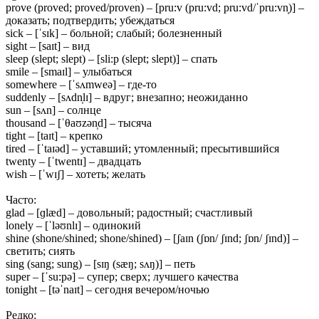
prove (proved; proved/proven) – [pru:v (pru:vd; pru:vd/ˈpru:vn̩)] –
доказать; подтвердить; убеждаться
sick – [ˈsɪk] – больной; слабый; болезненный
sight – [saɪt] – вид
sleep (slept; slept) – [sli:p (slept; slept)] – спать
smile – [smaɪl] – улыбаться
somewhere – [ˈsʌmweə] – где-то
suddenly – [sʌdn̩lɪ] – вдруг; внезапно; неожиданно
sun – [sʌn] – солнце
thousand – [ˈθaʊzən̩d] – тысяча
tight – [taɪt] – крепко
tired – [ˈtaɪəd] – уставший; утомленный; пресытившийся
twenty – [ˈtwentɪ] – двадцать
wish – [ˈwɪʃ] – хотеть; желать
Часто:
glad – [ɡlæd] – довольный; радостный; счастливый
lonely – [ˈləʊnlɪ] – одинокий
shine (shone/shined; shone/shined) – [ʃaɪn (ʃɒn/ ʃɪnd; ʃɒn/ ʃɪnd)] –
светить; сиять
sing (sang; sung) – [sɪŋ (sæŋ; sʌŋ)] – петь
super – [ˈsu:pə] – супер; сверх; лучшего качества
tonight – [təˈnaɪt] – сегодня вечером/ночью
Редко: