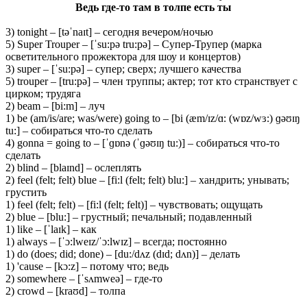
Ведь где-то там в толпе есть ты
3) tonight – [təˈnaɪt] – сегодня вечером/ночью
5) Super Trouper – [ˈsu:pə tru:pə] – Супер-Трупер (марка
осветительного прожектора для шоу и концертов)
3) super – [ˈsu:pə] – супер; сверх; лучшего качества
5) trouper – [tru:pə] – член труппы; актер; тот кто странствует с
цирком; трудяга
2) beam – [bi:m] – луч
1) be (am/is/are; was/were) going to – [bi (æm/ɪz/ɑ: (wɒz/wɜ:) ɡəʊɪŋ
tu:] – собираться что-то сделать
4) gonna = going to – [ˈɡɒnə (ˈɡəʊɪŋ tu:)] – собираться что-то
сделать
2) blind – [blaɪnd] – ослеплять
2) feel (felt; felt) blue – [fi:l (felt; felt) blu:] – хандрить; унывать;
грустить
1) feel (felt; felt) – [fi:l (felt; felt)] – чувствовать; ощущать
2) blue – [blu:] – грустный; печальный; подавленный
1) like – [ˈlaɪk] – как
1) always – [ˈɔ:lweɪz/ˈɔ:lwɪz] – всегда; постоянно
1) do (does; did; done) – [du:/dʌz (dɪd; dʌn)] – делать
1) 'cause – [kɔ:z] – потому что; ведь
2) somewhere – [ˈsʌmweə] – где-то
2) crowd – [kraʊd] – толпа