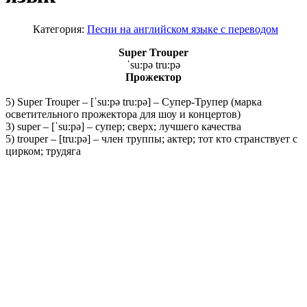
Категория:
Песни на английском языке с переводом
Super Trouper
ˈsu:pə tru:pə
Прожектор
5) Super Trouper – [ˈsu:pə tru:pə] – Супер-Трупер (марка
осветительного прожектора для шоу и концертов)
3) super – [ˈsu:pə] – супер; сверх; лучшего качества
5) trouper – [tru:pə] – член труппы; актер; тот кто странствует с
цирком; трудяга