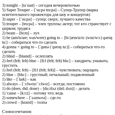
3) tonight – [təˈnaɪt] – сегодня вечером/ночью
5) Super Trouper – [ˈsu:pə tru:pə] – Супер-Трупер (марка
осветительного прожектора для шоу и концертов)
3) super – [ˈsu:pə] – супер; сверх; лучшего качества
5) trouper – [tru:pə] – член труппы; актер; тот кто странствует с
цирком; трудяга
2) beam – [bi:m] – луч
1) be (am/is/are; was/were) going to – [bi (æm/ɪz/ɑ: (wɒz/wɜ:) ɡəʊɪŋ
tu:] – собираться что-то сделать
4) gonna = going to – [ˈɡɒnə (ˈɡəʊɪŋ tu:)] – собираться что-то
сделать
2) blind – [blaɪnd] – ослеплять
2) feel (felt; felt) blue – [fi:l (felt; felt) blu:] – хандрить; унывать;
грустить
1) feel (felt; felt) – [fi:l (felt; felt)] – чувствовать; ощущать
2) blue – [blu:] – грустный; печальный; подавленный
1) like – [ˈlaɪk] – как
1) always – [ˈɔ:lweɪz/ˈɔ:lwɪz] – всегда; постоянно
1) do (does; did; done) – [du:/dʌz (dɪd; dʌn)] – делать
1) 'cause – [kɔ:z] – потому что; ведь
2) somewhere – [ˈsʌmweə] – где-то
2) crowd – [kraʊd] – толпа
Словосочетания: