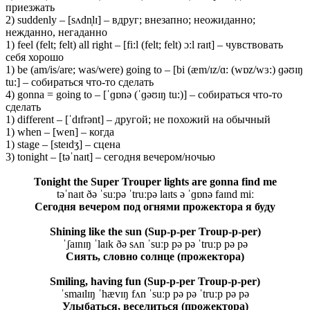
приезжать
2) suddenly – [sʌdn̩lɪ] – вдруг; внезапно; неожиданно;
нежданно, негаданно
1) feel (felt; felt) all right – [fi:l (felt; felt) ɔ:l raɪt] – чувствовать
себя хорошо
1) be (am/is/are; was/were) going to – [bi (æm/ɪz/ɑ: (wɒz/wɜ:) ɡəʊɪŋ
tu:] – собираться что-то сделать
4) gonna = going to – [ˈɡɒnə (ˈɡəʊɪŋ tu:)] – собираться что-то
сделать
1) different – [ˈdɪfrənt] – другой; не похожий на обычный
1) when – [wen] – когда
1) stage – [steɪdʒ] – сцена
3) tonight – [təˈnaɪt] – сегодня вечером/ночью
Tonight the Super Trouper lights are gonna find me
təˈnaɪt ðə ˈsuːpə ˈtruːpə laɪts ə ˈɡɒnə faɪnd miː
Сегодня вечером под огнями прожектора я буду
Shining like the sun (Sup-p-per Troup-p-per)
ˈʃaɪnɪŋ ˈlaɪk ðə sʌn ˈsuːp pə pə ˈtruːp pə pə
Сиять, словно солнце (прожектора)
Smiling, having fun (Sup-p-per Troup-p-per)
ˈsmaɪlɪŋ ˈhævɪŋ fʌn ˈsuːp pə pə ˈtruːp pə pə
Улыбаться, веселиться (прожектора)