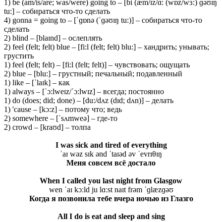
1) be (am/is/are; was/were) going to – [bi (æm/ɪz/ɑ: (wɒz/wɜ:) ɡəʊɪŋ
tu:] – собираться что-то сделать
4) gonna = going to – [ˈɡɒnə (ˈɡəʊɪŋ tu:)] – собираться что-то
сделать
2) blind – [blaɪnd] – ослеплять
2) feel (felt; felt) blue – [fi:l (felt; felt) blu:] – хандрить; унывать;
грустить
1) feel (felt; felt) – [fi:l (felt; felt)] – чувствовать; ощущать
2) blue – [blu:] – грустный; печальный; подавленный
1) like – [ˈlaɪk] – как
1) always – [ˈɔ:lweɪz/ˈɔ:lwɪz] – всегда; постоянно
1) do (does; did; done) – [du:/dʌz (dɪd; dʌn)] – делать
1) 'cause – [kɔ:z] – потому что; ведь
2) somewhere – [ˈsʌmweə] – где-то
2) crowd – [kraʊd] – толпа
I was sick and tired of everything
ˈaɪ wəz sɪk ənd ˈtaɪəd əv ˈevrɪθɪŋ
Меня совсем всё достало
When I called you last night from Glasgow
wen ˈaɪ kɔːld ju lɑːst naɪt frəm ˈɡlæzɡəʊ
Когда я позвонила тебе вчера ночью из Глазго
All I do is eat and sleep and sing