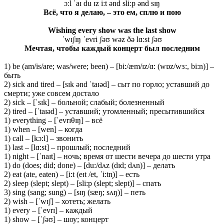
ɔːl ˈaɪ du ɪz iːt ənd sliːp ənd sɪŋ
Всё, что я делаю, – это ем, сплю и пою
Wishing every show was the last show
ˈwɪʃɪŋ ˈevri ʃəʊ wəz ðə lɑːst ʃəʊ
Мечтая, чтобы каждый концерт был последним
1) be (am/is/are; was/were; been) – [bi:/æm/ɪz/ɑ: (wɒz/wɜ:, bi:n)] –
быть
2) sick and tired – [sɪk ənd ˈtaɪəd] – сыт по горло; уставший до
смерти; уже совсем достало
2) sick – [ˈsɪk] – больной; слабый; болезненный
2) tired – [ˈtaɪəd] – уставший; утомленный; пресытившийся
1) everything – [ˈevrɪθɪŋ] – всё
1) when – [wen] – когда
1) call – [kɔ:l] – звонить
1) last – [lɑ:st] – прошлый; последний
1) night – [ˈnaɪt] – ночь; время от шести вечера до шести утра
1) do (does; did; done) – [du:/dʌz (dɪd; dʌn)] – делать
2) eat (ate, eaten) – [i:t (eɪt /et, ˈi:tn̩)] – есть
2) sleep (slept; slept) – [sli:p (slept; slept)] – спать
3) sing (sang; sung) – [sɪŋ (sæŋ; sʌŋ)] – петь
2) wish – [ˈwɪʃ] – хотеть; желать
1) every – [ˈevrɪ] – каждый
1) show – [ˈʃəʊ] – шоу; концерт