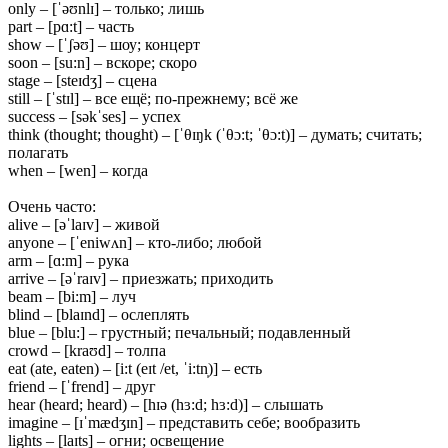
only – [ˈəʊnlɪ] – только; лишь
part – [pɑ:t] – часть
show – [ˈʃəʊ] – шоу; концерт
soon – [su:n] – вскоре; скоро
stage – [steɪdʒ] – сцена
still – [ˈstɪl] – все ещё; по-прежнему; всё же
success – [səkˈses] – успех
think (thought; thought) – [ˈθɪŋk (ˈθɔ:t; ˈθɔ:t)] – думать; считать;
полагать
when – [wen] – когда
Очень часто:
alive – [əˈlaɪv] – живой
anyone – [ˈeniwʌn] – кто-либо; любой
arm – [ɑ:m] – рука
arrive – [əˈraɪv] – приезжать; приходить
beam – [bi:m] – луч
blind – [blaɪnd] – ослеплять
blue – [blu:] – грустный; печальный; подавленный
crowd – [kraʊd] – толпа
eat (ate, eaten) – [i:t (eɪt /et, ˈi:tn̩)] – есть
friend – [ˈfrend] – друг
hear (heard; heard) – [hɪə (hɜ:d; hɜ:d)] – слышать
imagine – [ɪˈmædʒɪn] – представить себе; вообразить
lights – [laɪts] – огни; освещение