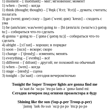
1) moment – [ˈməʊmənt] – миг; мгновение; момент
1) when – [wen] – когда
1) think (thought; thought) – [ˈθɪŋk (ˈθɔ:t; ˈθɔ:t)] – думать; считать;
полагать
3) go (went; gone) crazy – [ɡəʊ (ˈwent; ɡɒn) ˈkreɪzɪ] – сходить с
ума
1) be (am/is/are; was/were) going to – [bi (æm/ɪz/ɑ: (wɒz/wɜ:) ɡəʊɪŋ
tu:] – собираться что-то сделать
4) gonna = going to – [ˈɡɒnə (ˈɡəʊɪŋ tu:)] – собираться что-то
сделать
4) alright – [ɔ:lˈraɪt] – хорошо; в порядке
1) soon – [su:n] – вскоре; скоро
1) change – [ˈtʃeɪndʒ] – изменять; менять
1) everything – [ˈevrɪθɪŋ] – всё
1) different – [ˈdɪfrənt] – другой; не похожий на обычный
1) when – [wen] – когда
1) stage – [steɪdʒ] – сцена
3) tonight – [təˈnaɪt] – сегодня вечером/ночью
Tonight the Super Trouper lights are gonna find me
təˈnaɪt ðə ˈsuːpə ˈtruːpə laɪts ə ˈɡɒnə faɪnd miː
Сегодня вечером под огнями прожектора я буду
Shining like the sun (Sup-p-per Troup-p-per)
ˈʃaɪnɪŋ ˈlaɪk ðə sʌn ˈsuːp pə pə ˈtruːp pə pə