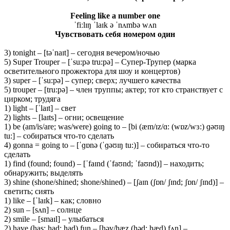
Feeling like a number one
ˈfiːlɪŋ ˈlaɪk ə ˈnʌmbə wʌn
Чувствовать себя номером один
3) tonight – [təˈnaɪt] – сегодня вечером/ночью
5) Super Trouper – [ˈsu:pə tru:pə] – Супер-Трупер (марка
осветительного прожектора для шоу и концертов)
3) super – [ˈsu:pə] – супер; сверх; лучшего качества
5) trouper – [tru:pə] – член труппы; актер; тот кто странствует с
цирком; трудяга
1) light – [ˈlaɪt] – свет
2) lights – [laɪts] – огни; освещение
1) be (am/is/are; was/were) going to – [bi (æm/ɪz/ɑ: (wɒz/wɜ:) ɡəʊɪŋ
tu:] – собираться что-то сделать
4) gonna = going to – [ˈɡɒnə (ˈɡəʊɪŋ tu:)] – собираться что-то
сделать
1) find (found; found) – [ˈfaɪnd (ˈfaʊnd; ˈfaʊnd)] – находить;
обнаружить; выделять
3) shine (shone/shined; shone/shined) – [ʃaɪn (ʃɒn/ ʃɪnd; ʃɒn/ ʃɪnd)] –
светить; сиять
1) like – [ˈlaɪk] – как; словно
2) sun – [sʌn] – солнце
2) smile – [smaɪl] – улыбаться
2) have (has; had; had) fun – [həv/hæz (həd; hæd) fʌn] –