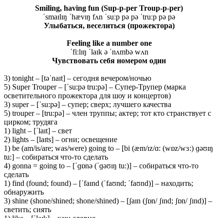
Smiling, having fun (Sup-p-per Troup-p-per)
ˈsmaɪlɪŋ ˈhævɪŋ fʌn ˈsuːp pə pə ˈtruːp pə pə
Улыбаться
,
веселиться
(
прожектора
)
Feeling like a number one
ˈfiːlɪŋ ˈlaɪk ə ˈnʌmbə wʌn
Чувствовать себя номером один
3) tonight – [təˈnaɪt] – сегодня вечером/ночью
5) Super Trouper – [ˈsu:pə tru:pə] – Супер-Трупер (марка
осветительного прожектора для шоу и концертов)
3) super – [ˈsu:pə] – супер; сверх; лучшего качества
5) trouper – [tru:pə] – член труппы; актер; тот кто странствует с
цирком; трудяга
1) light – [ˈlaɪt] – свет
2) lights – [laɪts] – огни; освещение
1) be (am/is/are; was/were) going to – [bi (æm/ɪz/ɑ: (wɒz/wɜ:) ɡəʊɪŋ
tu:] – собираться что-то сделать
4) gonna = going to – [ˈɡɒnə (ˈɡəʊɪŋ tu:)] – собираться что-то
сделать
1) find (found; found) – [ˈfaɪnd (ˈfaʊnd; ˈfaʊnd)] – находить;
обнаружить
3) shine (shone/shined; shone/shined) – [ʃaɪn (ʃɒn/ ʃɪnd; ʃɒn/ ʃɪnd)] –
светить; сиять