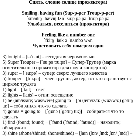
Сиять
,
словно
солнце
(
прожектора
)
Smiling, having fun (Sup-p-per Troup-p-per)
ˈsmaɪlɪŋ ˈhævɪŋ fʌn ˈsuːp pə pə ˈtruːp pə pə
Улыбаться
,
веселиться
(
прожектора
)
Feeling like a number one
ˈfiːlɪŋ ˈlaɪk ə ˈnʌmbə wʌn
Чувствовать себя номером один
3) tonight – [təˈnaɪt] – сегодня вечером/ночью
5) Super Trouper – [ˈsu:pə tru:pə] – Супер-Трупер (марка
осветительного прожектора для шоу и концертов)
3) super – [ˈsu:pə] – супер; сверх; лучшего качества
5) trouper – [tru:pə] – член труппы; актер; тот кто странствует с
цирком; трудяга
1) light – [ˈlaɪt] – свет
2) lights – [laɪts] – огни; освещение
1) be (am/is/are; was/were) going to – [bi (æm/ɪz/ɑ: (wɒz/wɜ:) ɡəʊɪŋ
tu:] – собираться что-то сделать
4) gonna = going to – [ˈɡɒnə (ˈɡəʊɪŋ tu:)] – собираться что-то
сделать
1) find (found; found) – [ˈfaɪnd (ˈfaʊnd; ˈfaʊnd)] – находить;
обнаружить
3) shine (shone/shined; shone/shined) – [ʃaɪn (ʃɒn/ ʃɪnd; ʃɒn/ ʃɪnd)] –