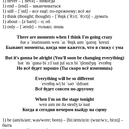
1) never – [ˈnevə] – никогда
1) end – [end] – заканчиваться
1) still – [ˈstɪl] – все ещё; по-прежнему; всё же
1) think (thought; thought) – [ˈθɪŋk (ˈθɔ:t; ˈθɔ:t)] – думать
1) about – [əˈbaʊt] – о; об
1) only – [ˈəʊnlɪ] – только; лишь
There are moments when I think I'm going crazy
ðər ə ˈməʊmənts wen ˈaɪ ˈθɪŋk aɪm ˈɡəʊɪŋ ˈkreɪzi
Бывают моменты, когда мне кажется, что я схожу с ума
But it's gonna be alright (You'll soon be changing everything)
bət ˈɪts ˈɡɒnə bi ɔːlˈraɪt jul suːn bi ˈtʃeɪndʒɪŋ ˈevrɪθɪŋ
Но всё будет хорошо (Ты скоро всё изменишь)
Everything will be so different
ˈevrɪθɪŋ wl̩ bi ˈsəʊ ˈdɪfrənt
Всё будет совсем по-другому
When I'm on the stage tonight
wen aɪm ɒn ðə steɪdʒ təˈnaɪt
Когда я сегодня вечером выйду на сцену
1) be (am/is/are; was/were; been) – [bi:/æm/ɪz/ɑ: (wɒz/wɜ:, bi:n)] –
быть