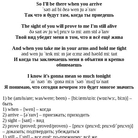
So I'll be there when you arrive
ˈsəʊ aɪl bi ðeə wen ju əˈraɪv
Так что я будут там, когда ты приедешь
The sight of you will prove to me I'm still alive
ðə saɪt əv ju wl̩ pruːv tə miː aɪm stɪl əˈlaɪv
Твой вид убедит меня в том, что я всё ещё жива
And when you take me in your arms and hold me tight
ənd wen ju ˈteɪk miː ɪn jər ɑːmz ənd həʊld miː taɪt
И когда ты заключаешь меня в объятия и крепко
обнимаешь
I know it's gonna mean so much tonight
ˈaɪ ˈnəʊ ˈɪts ˈɡɒnə miːn ˈsəʊ ˈmʌtʃ təˈnaɪt
Я понимаю, что сегодня вечером это будет многое значить
1) be (am/is/are; was/were; been) – [bi:/æm/ɪz/ɑ: (wɒz/wɜ:, bi:n)] –
быть
1) when – [wen] – когда
2) arrive – [əˈraɪv] – приезжать; приходить
2) sight – [saɪt] – вид
2) prove (proved; proved/proven) – [pru:v (pru:vd; pru:vd/ˈpru:vn̩)]
– доказать; подтвердить; убеждаться
1) still – [ˈstɪl] – все ещё; по-прежнему; всё же