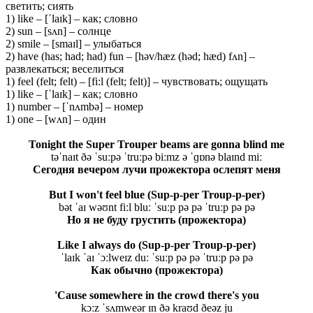
светить; сиять
1) like – [ˈlaɪk] – как; словно
2) sun – [sʌn] – солнце
2) smile – [smaɪl] – улыбаться
2) have (has; had; had) fun – [həv/hæz (həd; hæd) fʌn] –
развлекаться; веселиться
1) feel (felt; felt) – [fi:l (felt; felt)] – чувствовать; ощущать
1) like – [ˈlaɪk] – как; словно
1) number – [ˈnʌmbə] – номер
1) one – [wʌn] – один
Tonight the Super Trouper beams are gonna blind me
təˈnaɪt ðə ˈsuːpə ˈtruːpə biːmz ə ˈɡɒnə blaɪnd miː
Сегодня вечером лучи прожектора ослепят меня
But I won't feel blue (Sup-p-per Troup-p-per)
bət ˈaɪ wəʊnt fiːl bluː ˈsuːp pə pə ˈtruːp pə pə
Но я не буду грустить (прожектора)
Like I always do (Sup-p-per Troup-p-per)
ˈlaɪk ˈaɪ ˈɔːlweɪz duː ˈsuːp pə pə ˈtruːp pə pə
Как
обычно
(
прожектора
)
'Cause somewhere in the crowd there's you
kɔːz ˈsʌmweər ɪn ðə kraʊd ðeəz ju