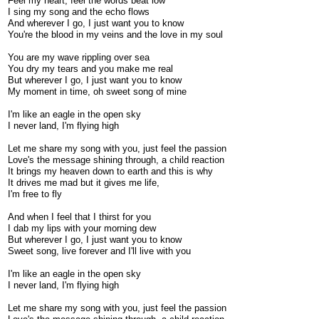
Feel my heart, feel the words beat low
I sing my song and the echo flows
And wherever I go, I just want you to know
You're the blood in my veins and the love in my soul
You are my wave rippling over sea
You dry my tears and you make me real
But wherever I go, I just want you to know
My moment in time, oh sweet song of mine
I'm like an eagle in the open sky
I never land, I'm flying high
Let me share my song with you, just feel the passion
Love's the message shining through, a child reaction
It brings my heaven down to earth and this is why
It drives me mad but it gives me life,
I'm free to fly
And when I feel that I thirst for you
I dab my lips with your morning dew
But wherever I go, I just want you to know
Sweet song, live forever and I'll live with you
I'm like an eagle in the open sky
I never land, I'm flying high
Let me share my song with you, just feel the passion