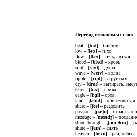
Перевод незнакомых слов
beat –
[bi:t]
– биение
low –
[lə
ʊ
]
– тихо
flow –
[flə
ʊ
]
– течь, литься
blood –
[bl
ʌ
d]
– кровь
soul –
[sə
ʊ
l]
– душа
wave –
[we
ɪ
v]
– волна
ripple –
[r
ɪ
pl]
– струиться
dry –
[dra
ɪ
]
– вытирать, высу
tears –
[t
ɪ
ə
z]
– слезы
eagle –
[i:
ɡ
l]
– орел
land –
[lænd]
– приземляться
share –
[
ʃ
e
ə
]
– разделить
passion –
[pæ
ʃ
n]
– страсть, л
message –
[mes
ɪ
d
ʒ
]
– послани
shine through –
[
ʃ
a
ɪ
n
θ
ru:]
– с
shine –
[
ʃ
a
ɪ
n]
– сиять
heaven –
[hevn]
– рай, небеса