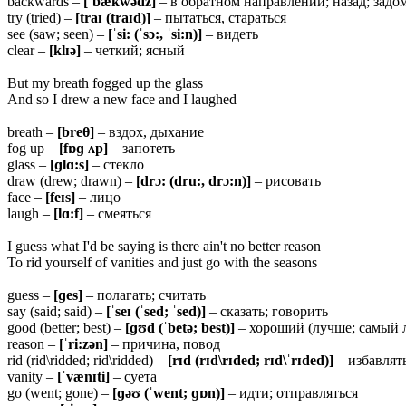
backwards –
[ˈ
bækwədz]
– в обратном направлении; назад; задо
try (tried) –
[
traɪ (traɪd)]
– пытаться, стараться
see (saw; seen) –
[ˈsi: (ˈsɔ:, ˈsi:n)]
– видеть
clear –
[klɪə]
– четкий; ясный
But my breath fogged up the glass
And so I drew a new face and I laughed
breath –
[
breθ]
– вздох, дыхание
fog up –
[
fɒɡ ʌp]
– запотеть
glass –
[ɡlɑ:s]
– стекло
draw (drew; drawn) –
[drɔ: (dru:, drɔ:n)]
– рисовать
face –
[feɪs]
– лицо
laugh –
[
lɑ:f]
– смеяться
I guess what I'd be saying is there ain't no better reason
To rid yourself of vanities and just go with the seasons
guess –
[ɡes]
– полагать; считать
say (said; said) –
[ˈ
seɪ (ˈsed; ˈsed)]
– сказать; говорить
good (better; best) –
[ɡʊ
d (ˈbetə; best)]
– хороший (лучше; самый 
reason –
[ˈri:zən]
– причина, повод
rid (rid\ridded; rid\ridded) –
[
rɪd (rɪd\rɪded; rɪd\ˈrɪded)]
– избавлят
vanity –
[ˈ
vænɪti]
– суета
go (went; gone) –
[ɡəʊ (ˈ
went; ɡɒn)]
– идти; отправляться