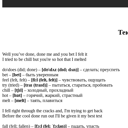
Те
Well you’ve done, done me and you bet I felt it
I tried to be chill but you're so hot that I melted
do\does (did; done) –
[dʊ\dʌz (dɪd; dʌn)]
– сделать; преуспеть
bet –
[bet]
– быть уверенным
feel (felt, felt) –
[fi:l (felt, felt)]
– чувствовать, ощущать
try (tried) –
[
traɪ (traɪd)]
– пытаться, стараться, пробовать
chill –
[
tʃɪl]
– холодный, прохладный
hot –
[
hɒt]
– горячий, жаркий, страстный
melt –
[
melt]
– таять, плавиться
I fell right through the cracks and, I'm trying to get back
Before the cool done run out I'll be given it my best test
fall (fell; fallen) –
[fɔ:l (fel; ˈfɔ:lən)]
– падать, упасть