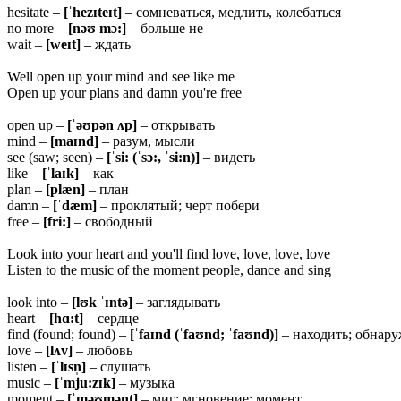
hesitate –
[ˈ
hezɪteɪt]
– сомневаться, медлить, колебаться
no more –
[
nəʊ mɔ:]
– больше не
wait –
[weɪt]
– ждать
Well open up your mind and see like me
Open up your plans and damn you're free
open up –
[ˈəʊ
pən ʌp]
– открывать
mind –
[
maɪnd]
– разум, мысли
see (saw; seen) –
[ˈsi: (ˈsɔ:, ˈsi:n)]
– видеть
like –
[ˈlaɪk]
– как
plan –
[plæn]
– план
damn –
[ˈ
dæm]
– проклятый; черт побери
free –
[
fri:]
– свободный
Look into your heart and you'll find love, love, love, love
Listen to the music of the moment people, dance and sing
look into –
[
lʊk ˈɪntə]
– заглядывать
heart –
[hɑ:t]
– сердце
find (found; found) –
[ˈ
faɪnd (ˈfaʊnd; ˈfaʊnd)]
– находить; обнар
love –
[lʌv]
– любовь
listen –
[ˈlɪsn̩]
– слушать
music –
[ˈmju:zɪk]
– музыка
moment –
[ˈməʊmənt]
– миг; мгновение; момент