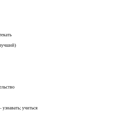
текать
лучший)
ельство
– узнавать; учиться