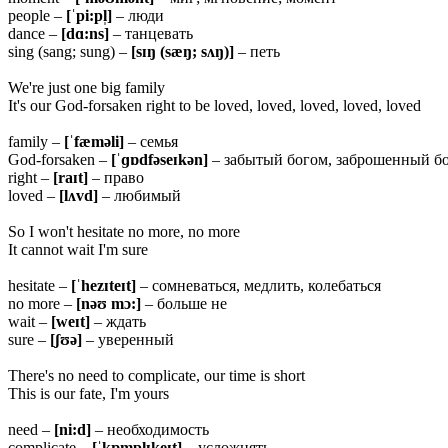
people –
[ˈpi:pl̩]
– люди
dance –
[dɑ:ns]
– танцевать
sing (sang; sung) –
[sɪŋ (sæŋ; sʌŋ)]
– петь
We're just one big family
It's our God-forsaken right to be loved, loved, loved, loved, loved
family –
[ˈ
fæməli]
– семья
God-forsaken –
[ˈɡɒdfəseɪkən]
– забытый богом, заброшенный б
right –
[raɪt]
– право
loved –
[
lʌvd]
– любимый
So I won't hesitate no more, no more
It cannot wait I'm sure
hesitate –
[ˈ
hezɪteɪt]
– сомневаться, медлить, колебаться
no more –
[
nəʊ mɔ:]
– больше не
wait –
[
weɪt]
– ждать
sure –
[ʃʊə]
– уверенный
There's no need to complicate, our time is short
This is our fate, I'm yours
need –
[ni:d]
– необходимость
complicate –
[ˈkɒmplɪkeɪt]
– усложнять