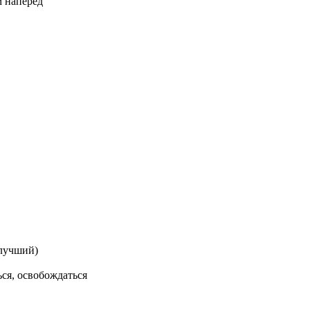
м наперед
лучший)
ься, освобождаться