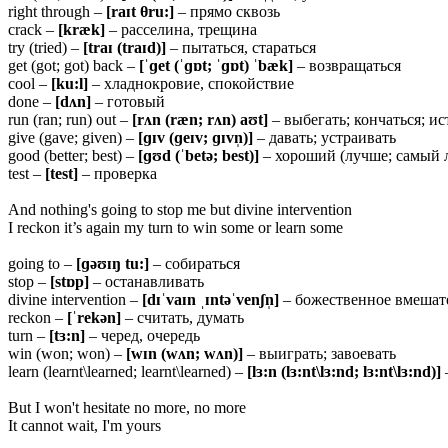
right through –
[
raɪt θru:]
– прямо сквозь
crack –
[kræk]
– расселина, трещина
try (tried) –
[
traɪ (traɪd)]
– пытаться, стараться
get (got; got) back –
[ˈɡet (ˈɡɒt; ˈɡɒt) ˈbæk]
– возвращаться
cool –
[ku:
l]
– хладнокровие, спокойствие
done –
[
dʌn]
– готовый
run (ran; run) out –
[
rʌn (ræn; rʌn) aʊt]
– выбегать; кончаться; ис
give (gave; given) –
[ɡɪ
v (ɡeɪv; ɡɪvn̩)]
– давать; устраивать
good (better; best) –
[ɡʊ
d (ˈbetə; best)]
– хороший (лучше; самый 
test –
[
test]
– проверка
And nothing's going to stop me but divine intervention
I reckon it’s again my turn to win some or learn some
going to –
[ɡəʊɪŋ tu:]
– собираться
stop –
[
stɒp]
– останавливать
divine intervention –
[dɪˈvaɪn ˌɪntəˈvenʃn̩]
– божественное вмешат
reckon –
[ˈ
rekən]
– считать, думать
turn –
[
tɜ:n]
– черед, очередь
win (won; won) –
[wɪn (wʌn; wʌn)]
– выиграть; завоевать
learn (learnt\learned; learnt\learned) –
[lɜ:n (lɜ:nt\lɜ:nd; lɜ:nt\lɜ:nd)]
But I won't hesitate no more, no more
It cannot wait, I'm yours