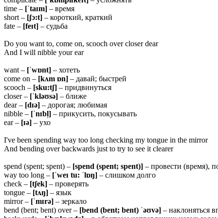
time –
[ˈ
taɪm]
– время
short –
[ʃɔ:
t]
– короткий, краткий
fate –
[
feɪt]
– судьба
Do you want to, come on, scooch over closer dear
And I will nibble your ear
want –
[ˈ
wɒnt]
– хотеть
come on –
[
kʌm ɒn]
– давай; быстрей
scooch –
[
sku:tʃ]
– придвинуться
closer –
[ˈ
kləʊsə]
– ближе
dear –
[
dɪə]
– дорогая; любимая
nibble –
[ˈnɪbl̩]
– прикусить, покусывать
ear –
[ɪə]
– ухо
I've been spending way too long checking my tongue in the mirror
And bending over backwards just to try to see it clearer
spend (spent; spent) –
[spend (spent; spent)]
– провести (время), п
way too long –
[ˈweɪ tu: ˈlɒŋ]
– слишком долго
check –
[
tʃek]
– проверять
tongue –
[
tʌŋ]
– язык
mirror –
[ˈmɪrə]
– зеркало
bend (bent; bent) over –
[bend (bent; bent) ˈəʊvə]
– наклоняться в