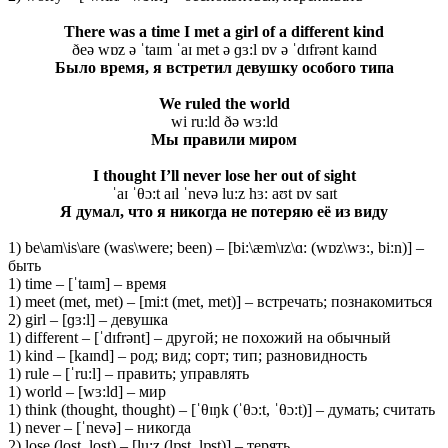
There was a time I met a girl of a different kind
ðeə wɒz ə ˈtaɪm ˈaɪ met ə ɡɜ:l ɒv ə ˈdɪfrənt kaɪnd
Было время, я встретил девушку особого типа
We ruled the world
wi ru:ld ðə wɜ:ld
Мы
правили
миром
I thought I’ll never lose her out of sight
ˈaɪ ˈθɔ:t aɪl ˈnevə lu:z hɜ: aʊt ɒv saɪt
Я думал, что я никогда не потеряю её из виду
1) be\am\is\are (was\were; been) – [bi:\æm\ɪz\ɑ: (wɒz\wɜ:, bi:n)] –
быть
1) time – [ˈtaɪm] – время
1) meet (met, met) – [mi:t (met, met)] – встречать; познакомиться
2) girl – [ɡɜ:l] – девушка
1) different – [ˈdɪfrənt] – другой; не похожий на обычный
1) kind – [kaɪnd] – род; вид; сорт; тип; разновидность
1) rule – [ˈru:l] – править; управлять
1) world – [wɜ:ld] – мир
1) think (thought, thought) – [ˈθɪŋk (ˈθɔ:t, ˈθɔ:t)] – думать; считать
1) never – [ˈnevə] – никогда
2) lose (lost, lost) – [lu:z (lɒst, lɒst)] – терять