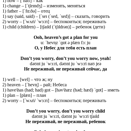
1) how – [ˈhaʊ] – как
1) change – [ˈtʃeɪndʒ] – изменять, меняться
1) father – [ˈfɑ:ðə] – отец
1) say (said, said) – [ˈseɪ (ˈsed, ˈsed)] – сказать, говорить
2) worry – [ˈwʌri/ ˈwɜ:rɪ] – беспокоиться; переживать
1) child (children) – [tʃaɪld (ˈtʃɪldrən)] – ребенок (дети)
Ooh, heaven’s got a plan for you
u: ˈhevn̩z ˈɡɒt ə plæn fɔ: ju
О, у Небес для тебя есть план
Don’t you worry, don’t you worry now, yeah!
dəʊnt ju ˈwɜ:ri, dəʊnt ju ˈwɜ:ri naʊ jeə
Не переживай, не переживай сейчас, да
1) well – [wel] – что ж; ну
2) heaven – [ˈhevn̩] – рай; Небеса
1) have\has (had; had) got – [həv\hæz (həd; hæd) ˈɡɒt] – иметь
1) plan – [plæn] – план
2) worry – [ˈwʌri/ ˈwɜ:rɪ] – беспокоиться; переживать
Don’t you worry, don’t you worry child
dəʊnt ju ˈwɜ:ri, dəʊnt ju ˈwɜ:ri tʃaɪld
Не
переживай
, не
переживай
, ребенок