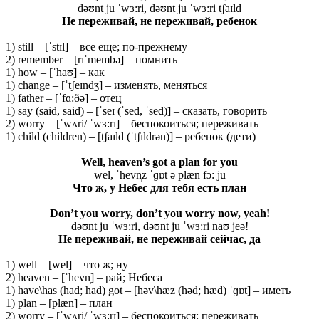
dəʊnt ju ˈwɜ:ri, dəʊnt ju ˈwɜ:ri tʃaɪld
Не переживай, не переживай, ребенок
1) still – [ˈstɪl] – все еще; по-прежнему
2) remember – [rɪˈmembə] – помнить
1) how – [ˈhaʊ] – как
1) change – [ˈtʃeɪndʒ] – изменять, меняться
1) father – [ˈfɑ:ðə] – отец
1) say (said, said) – [ˈseɪ (ˈsed, ˈsed)] – сказать, говорить
2) worry – [ˈwʌri/ ˈwɜ:rɪ] – беспокоиться; переживать
1) child (children) – [tʃaɪld (ˈtʃɪldrən)] – ребенок (дети)
Well, heaven’s got a plan for you
wel, ˈhevn̩z ˈɡɒt ə plæn fɔ: ju
Что ж, у Небес для тебя есть план
Don’t you worry, don’t you worry now, yeah!
dəʊnt ju ˈwɜ:ri, dəʊnt ju ˈwɜ:ri naʊ jeə!
Не переживай, не переживай сейчас, да
1) well – [wel] – что ж; ну
2) heaven – [ˈhevn̩] – рай; Небеса
1) have\has (had; had) got – [həv\hæz (həd; hæd) ˈɡɒt] – иметь
1) plan – [plæn] – план
2) worry – [ˈwʌri/ ˈwɜ:rɪ] – беспокоиться; переживать