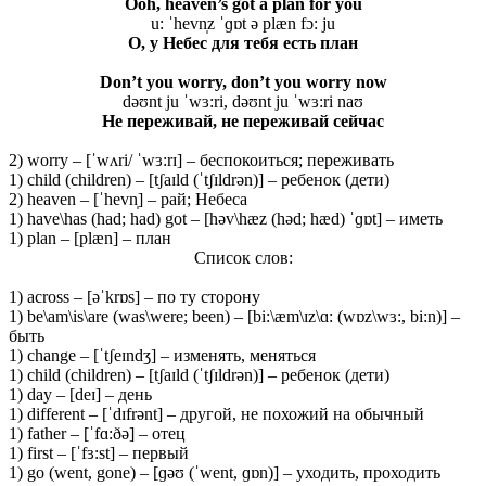
Ooh, heaven’s got a plan for you
u: ˈhevn̩z ˈɡɒt ə plæn fɔ: ju
О, у Небес для тебя есть план
Don’t you worry, don’t you worry now
dəʊnt ju ˈwɜ:ri, dəʊnt ju ˈwɜ:ri naʊ
Не переживай, не переживай сейчас
2) worry – [ˈwʌri/ ˈwɜ:rɪ] – беспокоиться; переживать
1) child (children) – [tʃaɪld (ˈtʃɪldrən)] – ребенок (дети)
2) heaven – [ˈhevn̩] – рай; Небеса
1) have\has (had; had) got – [həv\hæz (həd; hæd) ˈɡɒt] – иметь
1) plan – [plæn] – план
Список слов:
1) across – [əˈkrɒs] – по ту сторону
1) be\am\is\are (was\were; been) – [bi:\æm\ɪz\ɑ: (wɒz\wɜ:, bi:n)] –
быть
1) change – [ˈtʃeɪndʒ] – изменять, меняться
1) child (children) – [tʃaɪld (ˈtʃɪldrən)] – ребенок (дети)
1) day – [deɪ] – день
1) different – [ˈdɪfrənt] – другой, не похожий на обычный
1) father – [ˈfɑ:ðə] – отец
1) first – [ˈfɜ:st] – первый
1) go (went, gone) – [ɡəʊ (ˈwent, ɡɒn)] – уходить, проходить