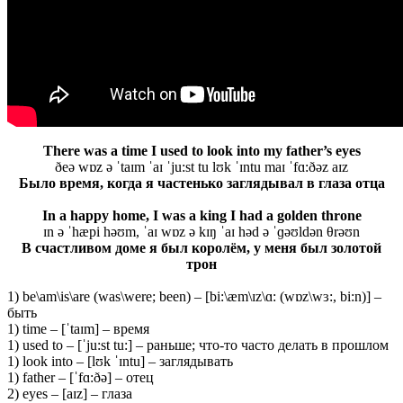
There was a time I used to look into my father’s eyes
ðeə wɒz ə ˈtaɪm ˈaɪ ˈju:st tu lʊk ˈɪntu maɪ ˈfɑ:ðəz aɪz
Было время, когда я частенько заглядывал в глаза отца
In a happy home, I was a king I had a golden throne
ɪn ə ˈhæpi həʊm, ˈaɪ wɒz ə kɪŋ ˈaɪ həd ə ˈɡəʊldən θrəʊn
В счастливом доме я был королём, у меня был золотой
трон
1) be\am\is\are (was\were; been) – [bi:\æm\ɪz\ɑ: (wɒz\wɜ:, bi:n)] –
быть
1) time – [ˈtaɪm] – время
1) used to – [ˈju:st tu:] – раньше; что-то часто делать в прошлом
1) look into – [lʊk ˈɪntu] – заглядывать
1) father – [ˈfɑ:ðə] – отец
2) eyes – [aɪz] – глаза