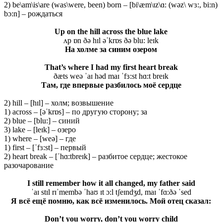
2) be\am\is\are (was\were, been) born – [bi\æm\ɪz\ɑ: (wəz\ wɜ:, bi:n)
bɔ:n] – рождаться
Up on the hill across the blue lake
ʌp ɒn ðə hɪl əˈkrɒs ðə blu: leɪk
На
холме
за
синим
озером
That’s where I had my first heart break
ðæts weə ˈaɪ həd maɪ ˈfɜ:st hɑ:t breɪk
Там, где впервые разбилось моё сердце
2) hill – [hɪl] – холм; возвышение
1) across – [əˈkrɒs] – по другую сторону; за
2) blue – [blu:] – синий
3) lake – [leɪk] – озеро
1) where – [weə] – где
1) first – [ˈfɜ:st] – первый
2) heart break – [ˈhɑ:tbreɪk] – разбитое сердце; жестокое
разочарование
I still remember how it all changed, my father said
ˈaɪ stɪl rɪˈmembə ˈhaʊ ɪt ɔ:l tʃeɪndʒd, maɪ ˈfɑ:ðə ˈsed
Я всё ещё помню, как всё изменилось. Мой
отец
сказал
:
Don’t you worry, don’t you worry child