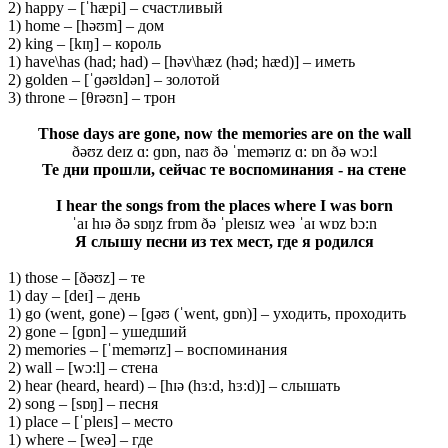
2) happy – [ˈhæpi] – счастливый
1) home – [həʊm] – дом
2) king – [kɪŋ] – король
1) have\has (had; had) – [həv\hæz (həd; hæd)] – иметь
2) golden – [ˈɡəʊldən] – золотой
3) throne – [θrəʊn] – трон
Those days are gone, now the memories are on the wall
ðəʊz deɪz ɑ: ɡɒn, naʊ ðə ˈmemərɪz ɑ: ɒn ðə wɔ:l
Те дни прошли, сейчас те воспоминания - на стене
I hear the songs from the places where I was born
ˈaɪ hɪə ðə sɒŋz frɒm ðə ˈpleɪsɪz weə ˈaɪ wɒz bɔ:n
Я слышу песни из тех мест, где я родился
1) those – [ðəʊz] – те
1) day – [deɪ] – день
1) go (went, gone) – [ɡəʊ (ˈwent, ɡɒn)] – уходить, проходить
2) gone – [ɡɒn] – ушедший
2) memories – [ˈmemərɪz] – воспоминания
2) wall – [wɔ:l] – стена
2) hear (heard, heard) – [hɪə (hɜ:d, hɜ:d)] – слышать
2) song – [sɒŋ] – песня
1) place – [ˈpleɪs] – место
1) where – [weə] – где