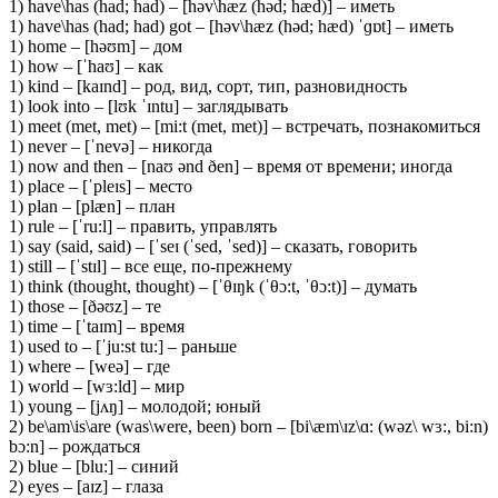
1) have\has (had; had) – [həv\hæz (həd; hæd)] – иметь
1) have\has (had; had) got – [həv\hæz (həd; hæd) ˈɡɒt] – иметь
1) home – [həʊm] – дом
1) how – [ˈhaʊ] – как
1) kind – [kaɪnd] – род, вид, сорт, тип, разновидность
1) look into – [lʊk ˈɪntu] – заглядывать
1) meet (met, met) – [mi:t (met, met)] – встречать, познакомиться
1) never – [ˈnevə] – никогда
1) now and then – [naʊ ənd ðen] – время от времени; иногда
1) place – [ˈpleɪs] – место
1) plan – [plæn] – план
1) rule – [ˈru:l] – править, управлять
1) say (said, said) – [ˈseɪ (ˈsed, ˈsed)] – сказать, говорить
1) still – [ˈstɪl] – все еще, по-прежнему
1) think (thought, thought) – [ˈθɪŋk (ˈθɔ:t, ˈθɔ:t)] – думать
1) those – [ðəʊz] – те
1) time – [ˈtaɪm] – время
1) used to – [ˈju:st tu:] – раньше
1) where – [weə] – где
1) world – [wɜ:ld] – мир
1) young – [jʌŋ] – молодой; юный
2) be\am\is\are (was\were, been) born – [bi\æm\ɪz\ɑ: (wəz\ wɜ:, bi:n)
bɔ:n] – рождаться
2) blue – [blu:] – синий
2) eyes – [aɪz] – глаза