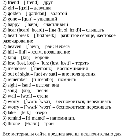
2) friend – [ˈfrend] – друг
2) girl – [ɡɜ:l] – девушка
2) golden – [ˈɡəʊldən] – золотой
2) gone – [ɡɒn] – ушедший
2) happy – [ˈhæpi] – счастливый
2) hear (heard, heard) – [hɪə (hɜ:d, hɜ:d)] – слышать
2) heart break – [ˈhɑ:tbreɪk] – разбитое сердце, жестокое
разочарование
2) heaven – [ˈhevn̩] – рай; Небеса
2) hill – [hɪl] – холм, возвышение
2) king – [kɪŋ] – король
2) lose (lost, lost) – [lu:z (lɒst, lɒst)] – терять
2) memories – [ˈmemərɪz] – воспоминания
2) out of sight – [aʊt əv saɪt] – вне поля зрения
2) remember – [rɪˈmembə] – помнить
2) sight – [saɪt] – взгляд; вид
2) song – [sɒŋ] – песня
2) wall – [wɔ:l] – стена
2) worry – [ˈwʌri/ ˈwɜ:rɪ] – беспокоиться; переживать
2) worry – [ˈwʌri/ ˈwɜ:rɪ] – беспокоиться; переживать
3) lake – [leɪk] – озеро
3) remind – [riˈmaɪnd] – напоминать
3) throne – [θrəʊn] – трон
Все материалы сайта предназначены исключительно для