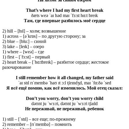
That’s where I had my first heart break
ðæts weə ˈaɪ həd maɪ ˈfɜ:st hɑ:t breɪk
Там, где впервые разбилось моё сердце
2) hill – [hɪl] – холм; возвышение
1) across – [əˈkrɒs] – по другую сторону; за
2) blue – [blu:] – синий
3) lake – [leɪk] – озеро
1) where – [weə] – где
1) first – [ˈfɜ:st] – первый
2) heart break – [ˈhɑ:tbreɪk] – разбитое сердце; жестокое
разочарование
I still remember how it all changed, my father said
ˈaɪ stɪl rɪˈmembə ˈhaʊ ɪt ɔ:l tʃeɪndʒd, maɪ ˈfɑ:ðə ˈsed
Я всё ещё помню, как всё изменилось. Мой
отец
сказал
:
Don’t you worry, don’t you worry child
dəʊnt ju ˈwɜ:ri, dəʊnt ju ˈwɜ:ri tʃaɪld
Не переживай, не переживай, ребенок
1) still – [ˈstɪl] – все еще; по-прежнему
2) remember – [rɪˈmembə] – помнить