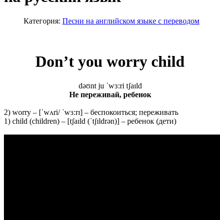
Категория:
Песни на английском языке с переводом
Don’t you worry child
dəʊnt ju ˈwɜ:ri tʃaɪld
Не переживай, ребенок
2) worry – [ˈwʌri/ ˈwɜ:rɪ] – беспокоиться; переживать
1) child (children) – [tʃaɪld (ˈtʃɪldrən)] – ребенок (дети)