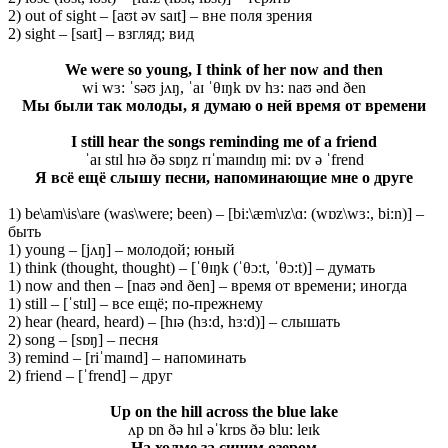
2) out of sight – [aʊt əv saɪt] – вне поля зрения
2) sight – [saɪt] – взгляд; вид
We were so young, I think of her now and then
wi wɜ: ˈsəʊ jʌŋ, ˈaɪ ˈθɪŋk ɒv hɜ: naʊ ənd ðen
Мы были так молоды, я думаю о ней время от времени
I still hear the songs reminding me of a friend
ˈaɪ stɪl hɪə ðə sɒŋz rɪˈmaɪndɪŋ mi: ɒv ə ˈfrend
Я всё ещё слышу песни, напоминающие мне о друге
1) be\am\is\are (was\were; been) – [bi:\æm\ɪz\ɑ: (wɒz\wɜ:, bi:n)] –
быть
1) young – [jʌŋ] – молодой; юный
1) think (thought, thought) – [ˈθɪŋk (ˈθɔ:t, ˈθɔ:t)] – думать
1) now and then – [naʊ ənd ðen] – время от времени; иногда
1) still – [ˈstɪl] – все ещё; по-прежнему
2) hear (heard, heard) – [hɪə (hɜ:d, hɜ:d)] – слышать
2) song – [sɒŋ] – песня
3) remind – [riˈmaɪnd] – напоминать
2) friend – [ˈfrend] – друг
Up on the hill across the blue lake
ʌp ɒn ðə hɪl əˈkrɒs ðə blu: leɪk
На
холме
за
синим
озером