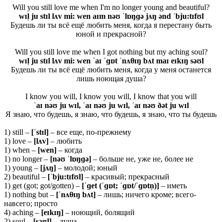
Will you still love me when I'm no longer young and beautiful?
wɪl̩ ju stɪl lʌv mi: wen aɪm nəʊ ˈlɒŋɡə jʌŋ ənd ˈbju:tɪfʊl
Будешь ли ты всё ещё любить меня, когда я перестану быть
юной и прекрасной?
Will you still love me when I got nothing but my aching soul?
wɪl̩ ju stɪl lʌv mi: wen ˈaɪ ˈɡɒt ˈnʌθɪŋ bʌt maɪ eɪkɪŋ səʊl
Будешь ли ты всё ещё любить меня, когда у меня останется
лишь ноющая душа?
I know you will, I know you will, I know that you will
ˈaɪ nəʊ ju wɪl, ˈaɪ nəʊ ju wɪl, ˈaɪ nəʊ ðət ju wɪl
Я знаю, что будешь, я знаю, что будешь, я знаю, что ты будешь
1) still –
[ˈ
stɪ
l]
– все еще, по-прежнему
1) love –
[lʌv]
– любить
1) when –
[wen]
– когда
1) no longer –
[nəʊ ˈlɒŋɡə]
– больше не, уже не, более не
1) young –
[
jʌŋ]
– молодой; юный
2) beautiful –
[ˈ
bju:
tɪ
fʊ
l]
– красивый; прекрасный
1) get (got; got/gotten) –
[ˈɡet (ˈɡɒt; ˈɡɒt/ˈɡɒtn̩)]
– иметь
1) nothing but –
[ˈnʌθɪŋ bʌt]
– лишь; ничего кроме; всего-
навсего; просто
4) aching –
[
eɪ
kɪŋ]
– ноющий, болящий
2) soul –
[
səʊ
l]
– душа