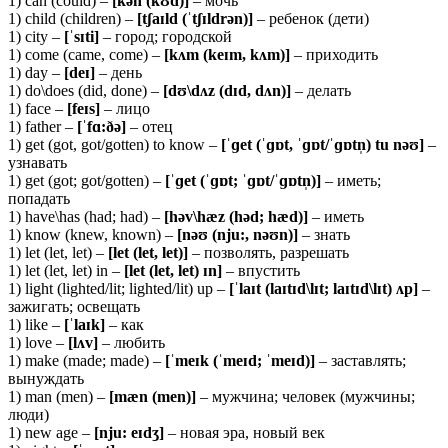
1) can (could) –
[
kə
n (
kʊ
d)]
– мочь
1) child (children) –
[tʃaɪld (ˈtʃɪldrən)]
– ребенок (дети)
1) city –
[ˈsɪti]
– город; городской
1) come (came, come) –
[kʌm (keɪm, kʌm)]
– приходить
1) day –
[deɪ]
– день
1) do\does (did, done) –
[dʊ\dʌz (dɪd, dʌn)]
– делать
1) face –
[feɪs]
– лицо
1) father –
[ˈfɑ:ðə]
– отец
1) get (got, got/gotten) to know –
[ˈɡet (ˈɡɒt, ˈɡɒt/ˈɡɒtn̩) tu nəʊ]
–
узнавать
1) get (got; got/gotten) –
[ˈɡet (ˈɡɒt; ˈɡɒt/ˈɡɒtn̩)]
– иметь;
попадать
1) have\has (had; had) –
[həv\hæz (həd; hæd)]
– иметь
1) know (knew, known) –
[nəʊ (nju:, nəʊn)]
– знать
1) let (let, let) –
[let (let, let)]
– позволять, разрешать
1) let (let, let) in –
[let (let, let) ɪn]
– впустить
1) light (lighted/lit; lighted/lit) up –
[ˈlaɪt (laɪtɪd\lɪt; laɪtɪd\lɪt) ʌp]
–
зажигать; освещать
1) like –
[ˈlaɪk]
– как
1) love –
[lʌv]
– любить
1) make (made; made) –
[ˈmeɪk (ˈmeɪd; ˈmeɪd)]
– заставлять;
вынуждать
1) man (men) –
[
mæ
n (
men)]
– мужчина; человек (мужчины;
люди)
1) new age –
[nju: eɪdʒ]
– новая эра, новый век