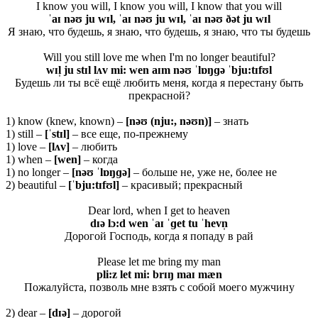
I know you will, I know you will, I know that you will
ˈaɪ nəʊ ju wɪl, ˈaɪ nəʊ ju wɪl, ˈaɪ nəʊ ðət ju wɪl
Я знаю, что будешь, я знаю, что будешь, я знаю, что ты будешь
Will you still love me when I'm no longer beautiful?
wɪl̩ ju stɪl lʌv mi: wen aɪm nəʊ ˈlɒŋɡə ˈbju:tɪfʊl
Будешь ли ты всё ещё любить меня, когда я перестану быть
прекрасной?
1) know (knew, known) –
[nəʊ (nju:, nəʊn)]
– знать
1) still –
[ˈ
stɪ
l]
– все еще, по-прежнему
1) love –
[lʌv]
– любить
1) when –
[wen]
– когда
1) no longer –
[nəʊ ˈlɒŋɡə]
– больше не, уже не, более не
2) beautiful –
[ˈbju:tɪfʊl]
– красивый; прекрасный
Dear lord, when I get to heaven
dɪə lɔ:d wen ˈaɪ ˈɡet tu ˈhevn̩
Дорогой Господь, когда я попаду в рай
Please let me bring my man
pli:z let mi: brɪŋ maɪ mæn
Пожалуйста, позволь мне взять с собой моего мужчину
2) dear –
[
dɪə]
– дорогой