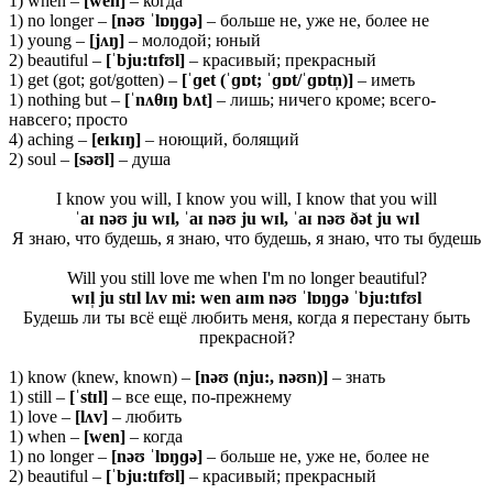
1) when –
[wen]
– когда
1) no longer –
[nəʊ ˈlɒŋɡə]
– больше не, уже не, более не
1) young –
[
jʌŋ]
– молодой; юный
2) beautiful –
[ˈ
bju:
tɪ
fʊ
l]
– красивый; прекрасный
1) get (got; got/gotten) –
[ˈɡet (ˈɡɒt; ˈɡɒt/ˈɡɒtn̩)]
– иметь
1) nothing but –
[ˈnʌθɪŋ bʌt]
– лишь; ничего кроме; всего-
навсего; просто
4) aching –
[
eɪ
kɪŋ]
– ноющий, болящий
2) soul –
[
səʊ
l]
– душа
I know you will, I know you will, I know that you will
ˈaɪ nəʊ ju wɪl, ˈaɪ nəʊ ju wɪl, ˈaɪ nəʊ ðət ju wɪl
Я знаю, что будешь, я знаю, что будешь, я знаю, что ты будешь
Will you still love me when I'm no longer beautiful?
wɪl̩ ju stɪl lʌv mi: wen aɪm nəʊ ˈlɒŋɡə ˈbju:tɪfʊl
Будешь ли ты всё ещё любить меня, когда я перестану быть
прекрасной?
1) know (knew, known) –
[nəʊ (nju:, nəʊn)]
– знать
1) still –
[ˈ
stɪ
l]
– все еще, по-прежнему
1) love –
[lʌv]
– любить
1) when –
[wen]
– когда
1) no longer –
[nəʊ ˈlɒŋɡə]
– больше не, уже не, более не
2) beautiful –
[ˈbju:tɪfʊl]
– красивый; прекрасный