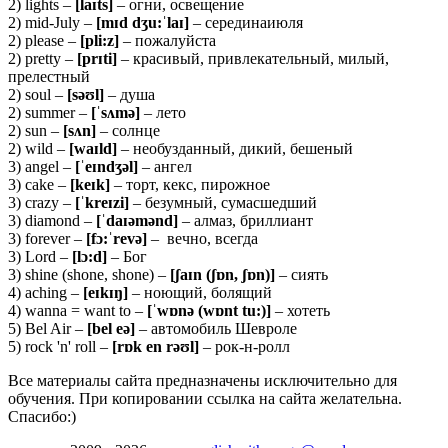
2) lights –
[laɪts]
– огни, освещение
2) mid-July –
[mɪd dʒu:ˈlaɪ]
– серединаиюля
2) please –
[
pli:
z]
– пожалуйста
2) pretty –
[prɪti]
– красивый, привлекательный, милый,
прелестный
2) soul –
[
səʊ
l]
– душа
2) summer –
[ˈ
sʌ
mə]
– лето
2) sun –
[
sʌ
n]
– солнце
2) wild –
[
waɪ
ld]
– необузданный, дикий, бешеный
3) angel –
[ˈ
eɪ
ndʒə
l]
– ангел
3) cake –
[
keɪ
k]
– торт, кекс, пирожное
3) crazy –
[ˈ
kreɪ
zi]
– безумный, сумасшедший
3) diamond –
[ˈ
daɪə
mə
nd]
– алмаз, бриллиант
3) forever –
[
f
ɔ:ˈ
rev
ə]
– вечно, всегда
3) Lord –
[
lɔ:
d]
– Бог
3) shine (shone, shone) –
[ʃaɪn (ʃɒn, ʃɒn)]
– сиять
4) aching –
[eɪkɪŋ]
– ноющий, болящий
4) wanna = want to –
[ˈwɒnə (wɒnt tu:)]
– хотеть
5) Bel Air –
[bel eə]
– автомобиль Шевроле
5) rock 'n' roll –
[rɒk en rəʊl]
– рок-н-ролл
Все материалы сайта предназначены исключительно для
обучения. При копировании ссылка на сайта желательна.
Спасибо:)