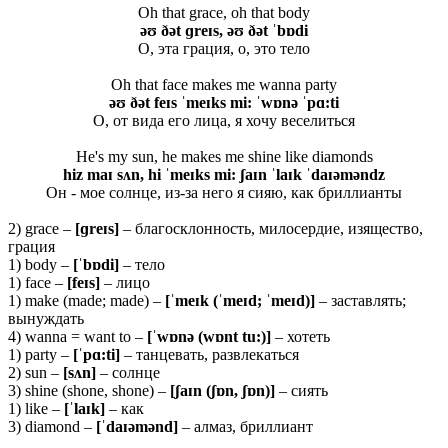
Oh that grace, oh that body
əʊ ðət ɡreɪs, əʊ ðət ˈbɒdi
О, эта грация, о, это тело
Oh that face makes me wanna party
əʊ ðət feɪs ˈmeɪks mi: ˈwɒnə ˈpɑ:ti
О, от вида его лица, я хочу веселиться
He's my sun, he makes me shine like diamonds
hiz maɪ sʌn, hi ˈmeɪks mi: ʃaɪn ˈlaɪk ˈdaɪəməndz
Он - мое солнце, из-за него я сияю, как бриллианты
2) grace –
[ɡ
reɪ
s]
– благосклонность, милосердие, изящество,
грация
1) body –
[ˈbɒdi]
– тело
1) face –
[feɪs]
– лицо
1) make (made; made) –
[ˈmeɪk (ˈmeɪd; ˈmeɪd)]
– заставлять;
вынуждать
4) wanna = want to –
[ˈwɒnə (wɒnt tu:)]
– хотеть
1) party –
[ˈpɑ:ti]
– танцевать, развлекаться
2) sun –
[sʌn]
– солнце
3) shine (shone, shone) –
[ʃaɪn (ʃɒn, ʃɒn)]
– сиять
1) like –
[ˈlaɪk]
– как
3) diamond –
[ˈdaɪəmənd]
– алмаз, бриллиант