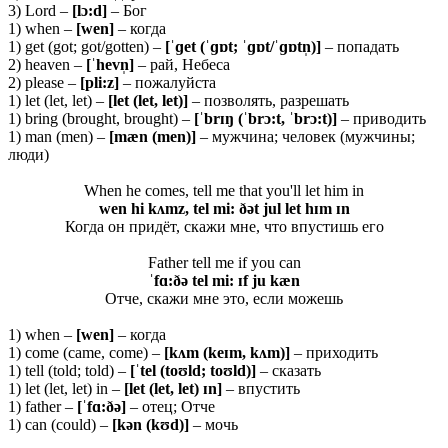
3) Lord –
[
lɔ:
d]
– Бог
1) when –
[wen]
– когда
1) get (got; got/gotten) –
[ˈɡet (ˈɡɒt; ˈɡɒt/ˈɡɒtn̩)]
– попадать
2) heaven –
[ˈhevn̩]
– рай, Небеса
2) please –
[pli:z]
– пожалуйста
1) let (let, let) –
[let (let, let)]
– позволять, разрешать
1) bring (brought, brought) –
[ˈbrɪŋ (ˈbrɔ:t, ˈbrɔ:t)]
– приводить
1) man (men) –
[
mæ
n (
men)]
– мужчина; человек (мужчины;
люди)
When he comes, tell me that you'll let him in
wen hi kʌmz, tel mi: ðət jul let hɪm ɪn
Когда он придёт, скажи мне, что впустишь его
Father tell me if you can
ˈfɑ:ðə tel mi: ɪf ju kæn
Отче, скажи мне это, если можешь
1) when –
[wen]
– когда
1) come (came, come) –
[kʌm (keɪm, kʌm)]
– приходить
1) tell (told; told) –
[ˈtel (toʊld; toʊld)]
– сказать
1) let (let, let) in –
[let (let, let) ɪn]
– впустить
1) father –
[ˈfɑ:ðə]
– отец; Отче
1) can (could) –
[kən (kʊd)]
– мочь