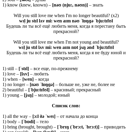
1) know (knew, known) –
[nəʊ (nju:, nəʊn)]
– знать
Will you still love me when I'm no longer beautiful? (x2)
wɪl̩ ju stɪl lʌv mi: wen aɪm nəʊ ˈlɒŋɡə ˈbju:tɪfʊl
Будешь ли ты всё ещё любить меня, когда я перестану быть
прекрасной?
Will you still love me when I'm not young and beautiful?
wɪl̩ ju stɪl lʌv mi: wen aɪm nɒt jʌŋ ənd ˈbju:tɪfʊl
Будешь ли ты всё ещё любить меня, когда я не буду юной и
прекрасной?
1) still –
[ˈ
stɪ
l]
– все еще, по-прежнему
1) love –
[lʌv]
– любить
1) when –
[wen]
– когда
1) no longer –
[nəʊ ˈlɒŋɡə]
– больше не, уже не, более не
2) beautiful –
[ˈ
bju:
tɪ
fʊ
l]
– красивый; прекрасный
1) young –
[
jʌŋ]
– молодой; юный
Список слов:
1) all the way –
[ɔ:
l ðə ˈ
weɪ]
– от начала до конца
1) body –
[ˈ
b
ɒ
di
]
– тело
1) bring (brought, brought) –
[ˈ
brɪŋ (ˈ
brɔ:
t, ˈ
brɔ:
t)]
– приводить