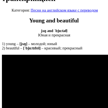
Категория:
Песни на английском языке с переводом
Young and beautiful
jʌŋ ənd ˈbju:təfl̩
Юная и прекрасная
1) young –
[
jʌŋ]
– молодой; юный
2) beautiful –
[ˈbju:tɪfʊl]
– красивый; прекрасный