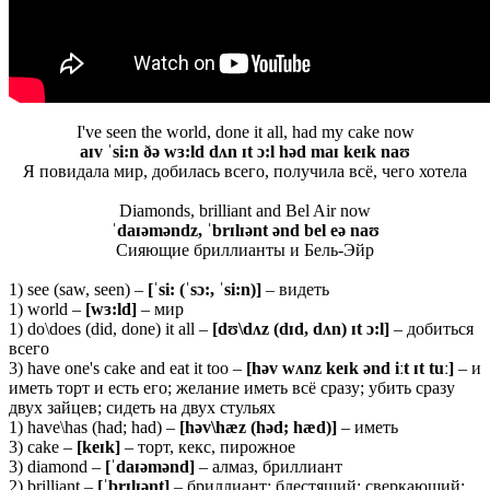
I've seen the world, done it all, had my cake now
aɪv ˈsi:n ðə wɜ:ld dʌn ɪt ɔ:l həd maɪ keɪk naʊ
Я повидала мир, добилась всего, получила всё, чего хотела
Diamonds, brilliant and Bel Air now
ˈdaɪəməndz, ˈbrɪlɪənt ənd bel eə naʊ
Сияющие бриллианты и Бель-Эйр
1) see (saw, seen) –
[ˈsi: (ˈsɔ:, ˈsi:n)]
– видеть
1) world –
[wɜ:ld]
– мир
1) do\does (did, done) it all –
[dʊ\dʌz (dɪd, dʌn) ɪt ɔ:l]
– добиться
всего
3) have one's cake and eat it too –
[həv wʌnz keɪk ənd iːt ɪt tuː]
– и
иметь торт и есть его; желание иметь всё сразу; убить сразу
двух зайцев; сидеть на двух стульях
1) have\has (had; had) –
[həv\hæz (həd; hæd)]
– иметь
3) cake –
[keɪk]
– торт, кекс, пирожное
3) diamond –
[ˈdaɪəmənd]
– алмаз, бриллиант
2) brilliant –
[ˈ
brɪ
lɪə
nt]
– бриллиант; блестящий; сверкающий;