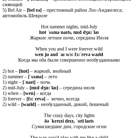
сияющий
5) Bel Air –
[
bel
eə]
– престижный район Лос-Анджелеса;
автомобиль Шевроле
Hot summer nights, mid-July
hɒt ˈsʌmə naɪts, mɪd dʒu:ˈlaɪ
Жаркие летние ночи, середина Июля
When you and I were forever wild
wen ju ənd ˈaɪ wɜ: fɔ:ˈrevə waɪld
Когда мы оба были совершенно необузданными
2) hot –
[
hɒ
t]
– жаркий, знойный
2) summer –
[ˈ
sʌ
mə]
– лето
1) night –
[ˈ
naɪ
t]
– ночь
2) mid-July –
[
mɪ
d
dʒ
u:ˈ
laɪ]
– середина июля
1) when –
[
wen]
– когда
3) forever –
[
f
ɔ:ˈ
rev
ə]
– вечно, всегда
2) wild –
[waɪld]
– необузданный, дикий, бешеный
The crazy days, city lights
ðə ˈkreɪzi deɪz, ˈsɪti laɪts
Сумасшедшие дни, городские огни
The way you'd play with me like a child