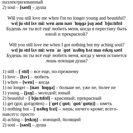
наэлектризованный
2) soul –
[səʊl]
– душа
Will you still love me when I'm no longer young and beautiful?
wɪl̩ ju stɪl lʌv mi: wen aɪm nəʊ ˈlɒŋɡə jʌŋ ənd ˈbju:tɪfʊl
Будешь ли ты всё ещё любить меня, когда я перестану быть
юной и прекрасной?
Will you still love me when I got nothing but my aching soul?
wɪl̩ ju stɪl lʌv mi: wen ˈaɪ ˈɡɒt ˈnʌθɪŋ bʌt maɪ eɪkɪŋ səʊl
Будешь ли ты всё ещё любить меня, когда у меня останется
лишь ноющая душа?
1) still –
[ˈ
stɪ
l]
– все еще, по-прежнему
1) love –
[lʌv]
– любить
1) when –
[wen]
– когда
1) no longer –
[nəʊ ˈlɒŋɡə]
– больше не, уже не, более не
1) young –
[
jʌŋ]
– молодой; юный
2) beautiful –
[ˈ
bju:
tɪ
fʊ
l]
– красивый; прекрасный
1) get (got; got/gotten) –
[ˈɡet (ˈɡɒt; ˈɡɒt/ˈɡɒtn̩)]
– иметь
1) nothing but –
[ˈnʌθɪŋ bʌt]
– лишь; ничего кроме; всего-
навсего; просто
4) aching –
[
eɪ
kɪŋ]
– ноющий, болящий
2) soul –
[
səʊ
l]
– душа