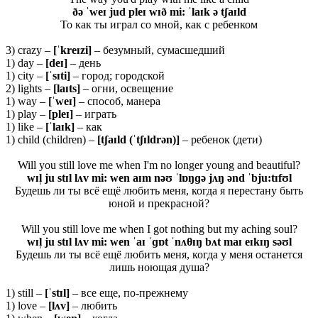
ðə ˈweɪ jud pleɪ wɪð mi: ˈlaɪk ə tʃaɪld
То как ты играл со мной, как с ребенком
3) crazy –
[ˈ
kreɪ
zi]
– безумный, сумасшедший
1) day –
[
deɪ]
– день
1) city –
[ˈsɪti]
– город; городской
2) lights –
[laɪts]
– огни, освещение
1) way –
[ˈweɪ]
– способ, манера
1) play –
[pleɪ]
– играть
1) like –
[ˈlaɪk]
– как
1) child (children) –
[tʃaɪld (ˈtʃɪldrən)]
– ребенок (дети)
Will you still love me when I'm no longer young and beautiful?
wɪl̩ ju stɪl lʌv mi: wen aɪm nəʊ ˈlɒŋɡə jʌŋ ənd ˈbju:tɪfʊl
Будешь ли ты всё ещё любить меня, когда я перестану быть
юной и прекрасной?
Will you still love me when I got nothing but my aching soul?
wɪl̩ ju stɪl lʌv mi: wen ˈaɪ ˈɡɒt ˈnʌθɪŋ bʌt maɪ eɪkɪŋ səʊl
Будешь ли ты всё ещё любить меня, когда у меня останется
лишь ноющая душа?
1) still –
[ˈ
stɪ
l]
– все еще, по-прежнему
1) love –
[lʌv]
– любить