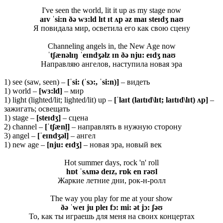
I've seen the world, lit it up as my stage now
aɪv ˈsi:n ðə wɜ:ld lɪt ɪt ʌp əz maɪ steɪdʒ naʊ
Я повидала мир, осветила его как свою сцену
Channeling angels in, the New Age now
ˈtʃænəlɪŋ ˈeɪndʒəlz ɪn ðə nju: eɪdʒ naʊ
Направляю ангелов, наступила новая эра
1) see (saw, seen) –
[ˈ
si: (ˈ
sɔ:, ˈ
si:
n)]
– видеть
1) world –
[
wɜ:
ld]
– мир
1) light (lighted/lit; lighted/lit) up –
[ˈ
laɪ
t (
laɪ
tɪ
d\
lɪ
t;
laɪ
tɪ
d\
lɪ
t) ʌ
p]
–
зажигать; освещать
1) stage –
[
steɪ
dʒ]
– сцена
2) channel –
[ˈ
tʃæ
nl̩]
– направлять в нужную сторону
3) angel –
[ˈ
eɪ
ndʒə
l]
– ангел
1) new age –
[nju: eɪdʒ]
– новая эра, новый век
Hot summer days, rock 'n' roll
hɒt ˈsʌmə deɪz, rɒk en rəʊl
Жаркие летние дни, рок-н-ролл
The way you play for me at your show
ðə ˈweɪ ju pleɪ fɔ: mi: ət jɔ: ʃəʊ
То, как ты играешь для меня на своих концертах