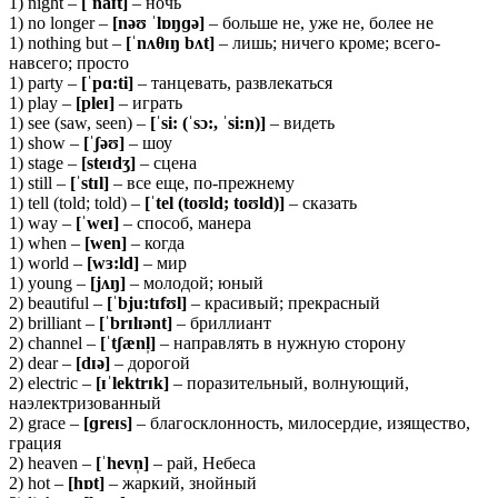
1) night –
[ˈ
naɪ
t]
– ночь
1) no longer –
[nəʊ ˈlɒŋɡə]
– больше не, уже не, более не
1) nothing but –
[ˈnʌθɪŋ bʌt]
– лишь; ничего кроме; всего-
навсего; просто
1) party –
[ˈ
pɑ:
ti]
– танцевать, развлекаться
1) play –
[pleɪ]
– играть
1) see (saw, seen) –
[ˈsi: (ˈsɔ:, ˈsi:n)]
– видеть
1) show –
[ˈʃəʊ]
– шоу
1) stage –
[steɪdʒ]
– сцена
1) still –
[ˈ
stɪ
l]
– все еще, по-прежнему
1) tell (told; told) –
[ˈtel (toʊld; toʊld)]
– сказать
1) way –
[ˈweɪ]
– способ, манера
1) when –
[wen]
– когда
1) world –
[wɜ:ld]
– мир
1) young –
[jʌŋ]
– молодой; юный
2) beautiful –
[ˈbju:tɪfʊl]
– красивый; прекрасный
2) brilliant –
[ˈbrɪlɪənt]
– бриллиант
2) channel –
[ˈ
tʃæ
nl̩]
– направлять в нужную сторону
2) dear –
[
dɪə]
– дорогой
2) electric –
[ɪˈlektrɪk]
– поразительный, волнующий,
наэлектризованный
2) grace –
[ɡ
reɪ
s]
– благосклонность, милосердие, изящество,
грация
2) heaven –
[ˈ
hevn̩]
– рай, Небеса
2) hot –
[
hɒ
t]
– жаркий, знойный