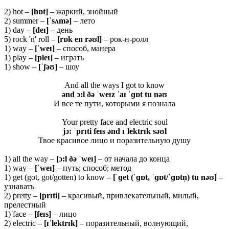
2) hot –
[
hɒ
t]
– жаркий, знойный
2) summer –
[ˈ
sʌ
mə]
– лето
1) day –
[deɪ]
– день
5) rock 'n' roll –
[rɒk en rəʊl]
– рок-н-ролл
1) way –
[ˈweɪ]
– способ, манера
1) play –
[pleɪ]
– играть
1) show –
[ˈʃəʊ]
– шоу
And all the ways I got to know
ənd ɔ:l ðə ˈweɪz ˈaɪ ˈɡɒt tu nəʊ
И все те пути, которыми я познала
Your pretty face and electric soul
jɔ: ˈprɪti feɪs ənd ɪˈlektrɪk səʊl
Твое красивое лицо и поразительную душу
1) all the way –
[ɔ:
l ðə ˈ
weɪ]
– от начала до конца
1) way –
[ˈweɪ]
– путь; способ; метод
1) get (got, got/gotten) to know –
[ˈɡ
et (ˈɡɒ
t, ˈɡɒ
t/ˈɡɒ
tn̩)
tu
nəʊ]
–
узнавать
2) pretty –
[prɪti]
– красивый, привлекательный, милый,
прелестный
1) face –
[feɪs]
– лицо
2) electric –
[ɪˈlektrɪk]
– поразительный, волнующий,