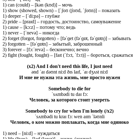
1) can (could) – [kən (kʊd)] – мочь
1) show (showed, shown) – [ˈʃoʊ (ʃoʊd, ˈʃoʊn)] – показать
1) deeper – [ˈdi:pə] – глубже
2) pride – [praɪd] – гордость, достоинство, самоуважение
1) cause – [kɔ:z] – потому что; ведь
1) never – [ˈnevə] – никогда
2) forget (forgot, forgotten) – [fəˈɡet (fəˈɡɒt, fəˈɡɒtn̩)] – забывать
2) forgotten – [fəˈɡɒtn] – забытый, заброшенный
3) forever – [fɔ:ˈrevə] – бесконечно; вечно
2) fight (fought, fought) – [faɪt (ˈfɔ:t, ˈfɔːt)] – бороться, сражаться
(x2) And I don't need this life, I just need
ənd ˈaɪ dəʊnt ni:d ðɪs laɪf, ˈaɪ dʒʌst ni:d
И мне не нужна эта жизнь, мне просто нужен
Somebody to die for
ˈsʌmbədi tu daɪ fɔ:
Человек, за которого стоит умереть
Somebody to cry for when I'm lonely (
/x2)
ˈsʌmbədi tu kraɪ fɔ: wen aɪm ˈləʊnli
Человек, о ком можно поплакать, когда мне одиноко
1) need – [ni:d] – нуждаться
1) life (lives) – [laɪf (laɪvz)] – жизнь (жизни)