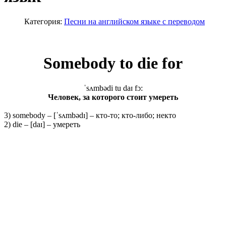
Категория:
Песни на английском языке с переводом
Somebody to die for
ˈsʌmbədi tu daɪ fɔ:
Человек, за которого стоит умереть
3) somebody – [ˈsʌmbədɪ] – кто-то; кто-либо; некто
2) die – [daɪ] – умереть