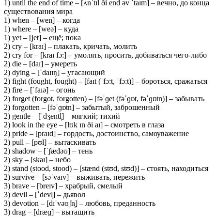
1) until the end of time – [ʌnˈtɪl ði end əv ˈtaɪm] – вечно, до конца
существования мира
1) when – [wen] – когда
1) where – [weə] – куда
1) yet – [jet] – ещё; пока
2) cry – [kraɪ] – плакать, кричать, молить
2) cry for – [kraɪ fɔ:] – умолять, просить, добиваться чего-либо
2) die – [daɪ] – умереть
2) dying – [ˈdaɪɪŋ] – угасающий
2) fight (fought, fought) – [faɪt (ˈfɔ:t, ˈfɔːt)] – бороться, сражаться
2) fire – [ˈfaɪə] – огонь
2) forget (forgot, forgotten) – [fəˈɡet (fəˈɡɒt, fəˈɡɒtn̩)] – забывать
2) forgotten – [fəˈɡɒtn] – забытый, заброшенный
2) gentle – [ˈdʒentl̩] – мягкий; тихий
2) look in the eye – [lʊk ɪn ði aɪ] – смотреть в глаза
2) pride – [praɪd] – гордость, достоинство, самоуважение
2) pull – [pʊl] – вытаскивать
2) shadow – [ˈʃædəʊ] – тень
2) sky – [skaɪ] – небо
2) stand (stood, stood) – [stænd (stʊd, stʊd)] – стоять, находиться
2) survive – [səˈvaɪv] – выживать, пережить
3) brave – [breɪv] – храбрый, смелый
3) devil – [ˈdevl̩] – дьявол
3) devotion – [dɪˈvəʊʃn̩] – любовь, преданность
3) drag – [dræɡ] – вытащить