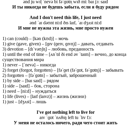
ənd ju wɪl̩ ˈnevə bi fəˈɡɒtn̩ wɪð mi: baɪ jɔ: saɪd
И ты никогда не будешь забыта, если я буду рядом
And I don't need this life, I just need
ənd ˈaɪ dəʊnt ni:d ðɪs laɪf, ˈaɪ dʒʌst ni:d
И мне не нужна эта жизнь, мне просто нужен
1) can (could) – [kən (kʊd)] – мочь
1) give (gave, given) – [ɡɪv (ɡeɪv, ɡɪvn̩)] – давать, отдавать
3) devotion – [dɪˈvəʊʃn̩] – любовь, преданность
1) until the end of time – [ʌnˈtɪl ði end əv ˈtaɪm] – вечно, до конца
существования мира
1) never – [ˈnevə] – никогда
2) forget (forgot, forgotten) – [fəˈɡet (fəˈɡɒt, fəˈɡɒtn̩)] – забывать
2) forgotten – [fəˈɡɒtn] – забытый, заброшенный
1) by side – [baɪ saɪd] – рядом
1) side – [saɪd] – бок, сторона
1) need – [ni:d] – нуждаться
1) life (lives) – [laɪf (laɪvz)] – жизнь (жизни)
1) just – [dʒʌst] – лишь
I've got nothing left to live for
aɪv ˈɡɒt ˈnʌθɪŋ left tu ˈlɪv fɔ:
У меня не осталось ничего, ради чего стоит жить