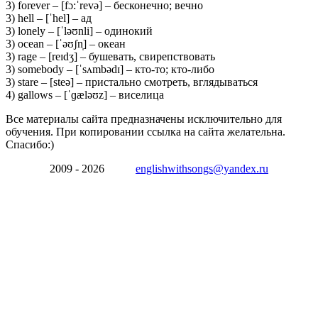
3) forever – [fɔ:ˈrevə] – бесконечно; вечно
3) hell – [ˈhel] – ад
3) lonely – [ˈləʊnli] – одинокий
3) ocean – [ˈəʊʃn̩] – океан
3) rage – [reɪdʒ] – бушевать, свирепствовать
3) somebody – [ˈsʌmbədɪ] – кто-то; кто-либо
3) stare – [steə] – пристально смотреть, вглядываться
4) gallows – [ˈɡæləʊz] – виселица
Все материалы сайта предназначены исключительно для
обучения. При копировании ссылка на сайта желательна.
Спасибо:)
2009 - 2026
englishwithsongs@yandex.ru