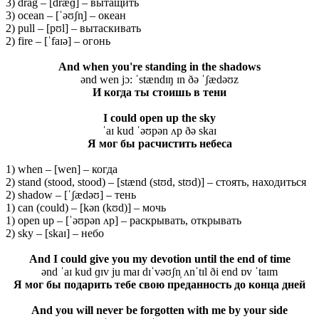
3) drag – [dræɡ] – вытащить
3) ocean – [ˈəʊʃn̩] – океан
2) pull – [pʊl] – вытаскивать
2) fire – [ˈfaɪə] – огонь
And when you're standing in the shadows
ənd wen jɔ: ˈstændɪŋ ɪn ðə ˈʃædəʊz
И когда ты стоишь в тени
I could open up the sky
ˈaɪ kud ˈəʊpən ʌp ðə skaɪ
Я мог бы расчистить небеса
1) when – [wen] – когда
2) stand (stood, stood) – [stænd (stʊd, stʊd)] – стоять, находиться
2) shadow – [ˈʃædəʊ] – тень
1) can (could) – [kən (kʊd)] – мочь
1) open up – [ˈəʊpən ʌp] – раскрывать, открывать
2) sky – [skaɪ] – небо
And I could give you my devotion until the end of time
ənd ˈaɪ kud ɡɪv ju maɪ dɪˈvəʊʃn̩ ʌnˈtɪl ði end ɒv ˈtaɪm
Я мог бы подарить тебе свою преданность до конца дней
And you will never be forgotten with me by your side