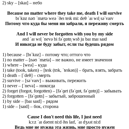
2) sky – [skaɪ] – небо
Because no matter where they take me, death I will survive
bɪˈkɒz nəʊ ˈmætə weə ˈðeɪ teɪk mi: deθ ˈaɪ wɪl̩ səˈvaɪv
Потому что куда бы меня ни забрали, я переживу смерть
And I will never be forgotten with you by my side
ənd ˈaɪ wɪl̩ ˈnevə bi fəˈɡɒtn̩ wɪð ju baɪ maɪ saɪd
И никогда не буду забыт, если ты будешь рядом
1) because – [bɪˈkɒz] – потому что; оттого что
1) no matter – [nəʊ ˈmætə] – не важно, не имеет значения
1) where – [weə] – куда
1) take (took, taken) – [teɪk (tʊk, ˈteɪkən)] – брать, взять, забрать
1) death – [ˈdeθ] – смерть
2) survive – [səˈvaɪv] – выживать, пережить
1) never – [ˈnevə] – никогда
2) forget (forgot, forgotten) – [fəˈɡet (fəˈɡɒt, fəˈɡɒtn̩)] – забывать
2) forgotten – [fəˈɡɒtn] – забытый, заброшенный
1) by side – [baɪ saɪd] – рядом
1) side – [saɪd] – бок, сторона
Cause I don't need this life, I just need
kɔ:z ˈaɪ dəʊnt ni:d ðɪs laɪf, ˈaɪ dʒʌst ni:d
Ведь мне не нужна эта жизнь, мне просто нужен