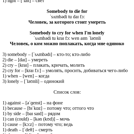
1) light – [ˈlaɪt] – свет
Somebody to die for
ˈsʌmbədi tu daɪ fɔ:
Человек
, за
которого
стоит
умереть
Somebody to cry for when I'm lonely
ˈsʌmbədi tu kraɪ fɔ: wen aɪm ˈləʊnli
Человек, о ком можно поплакать, когда мне одиноко
3) somebody – [ˈsʌmbədɪ] – кто-то; кто-либо
2) die – [daɪ] – умереть
2) cry – [kraɪ] – плакать, кричать, молить
2) cry for – [kraɪ fɔ:] – умолять, просить, добиваться чего-либо
1) when – [wen] – когда
3) lonely – [ˈləʊnli] – одинокий
Список слов:
1) against – [əˈɡenst] – на фоне
1) because – [bɪˈkɒz] – потому что; оттого что
1) by side – [baɪ saɪd] – рядом
1) can (could) – [kən (kʊd)] – мочь
1) cause – [kɔ:z] – потому что; ведь
1) death – [ˈdeθ] – смерть