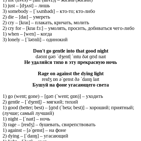
1) just – [dʒʌst] – лишь
3) somebody – [ˈsʌmbədɪ] – кто-то; кто-либо
2) die – [daɪ] – умереть
2) cry – [kraɪ] – плакать, кричать, молить
2) cry for – [kraɪ fɔ:] – умолять, просить, добиваться чего-либо
1) when – [wen] – когда
3) lonely – [ˈləʊnli] – одинокий
Don't go gentle into that good night
dəʊnt ɡəʊ ˈdʒentl̩ ˈɪntu ðət ɡʊd naɪt
Не удаляйся тихо в эту прекрасную ночь
Rage on against the dying light
reɪdʒ ɒn əˈɡenst ðə ˈdaɪɪŋ laɪt
Бушуй на фоне угасающего света
1) go (went; gone) – [ɡəʊ (ˈwent; ɡɒn)] – уходить
2) gentle – [ˈdʒentl̩] – мягкий; тихий
1) good (better; best) – [ɡʊd (ˈbetə; best)] – хороший; приятный;
(лучше; самый лучший)
1) night – [ˈnaɪt] – ночь
3) rage – [reɪdʒ] – бушевать, свирепствовать
1) against – [əˈɡenst] – на фоне
2) dying – [ˈdaɪɪŋ] – угасающий