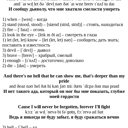
ənd ˈaɪ wɪl̩ let ðə ˈdevl̩ nəʊ ðət ˈaɪ wɒz breɪv ɪˈnʌf tu daɪ
И сообщу дьяволу, что мне хватило смелости умереть
1) when – [wen] – когда
2) stand (stood, stood) – [stænd (stʊd, stʊd)] – стоять, находиться
2) fire – [ˈfaɪə] – огонь
2) look in the eye – [lʊk ɪn ði aɪ] – смотреть в глаза
1) let (let, let) know – [let (let, let) nəʊ] – сообщить; дать знать;
поставить в известность
3) devil – [ˈdevl̩] – дьявол
3) brave – [breɪv] – храбрый, смелый
1) enough – [ɪˈnʌf] – достаточно; довольно
2) die – [daɪ] – умереть
And there's no hell that he can show me, that's deeper than my
pride
ənd ðeəz nəʊ hel ðət hi kən ʃəʊ mi: ðæts ˈdi:pə ðən maɪ praɪd
И нет такого ада, который он мог бы мне показать, глубже
моей гордости
Cause I will never be forgotten, forever I'll fight
kɔ:z ˈaɪ wɪl̩ ˈnevə bi fəˈɡɒtn̩, fɔ:ˈrevə aɪl faɪt
Ведь я никогда не буду забыт, я буду сражаться вечно
3) hell – [ˈhel] – ад