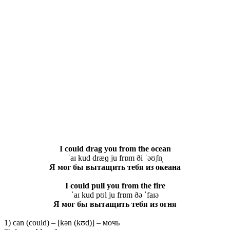
I could drag you from the ocean
ˈaɪ kud dræɡ ju frɒm ði ˈəʊʃn̩
Я мог бы вытащить тебя из океана
I could pull you from the fire
ˈaɪ kud pʊl ju frɒm ðə ˈfaɪə
Я мог бы вытащить тебя из огня
1) can (could) – [kən (kʊd)] – мочь