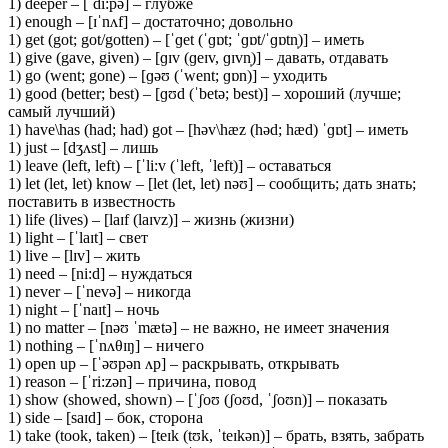
1) deeper – [ˈdi:pə] – глубже
1) enough – [ɪˈnʌf] – достаточно; довольно
1) get (got; got/gotten) – [ˈɡet (ˈɡɒt; ˈɡɒt/ˈɡɒtn̩)] – иметь
1) give (gave, given) – [ɡɪv (ɡeɪv, ɡɪvn̩)] – давать, отдавать
1) go (went; gone) – [ɡəʊ (ˈwent; ɡɒn)] – уходить
1) good (better; best) – [ɡʊd (ˈbetə; best)] – хороший (лучше;
самый лучший)
1) have\has (had; had) got – [həv\hæz (həd; hæd) ˈɡɒt] – иметь
1) just – [dʒʌst] – лишь
1) leave (left, left) – [ˈli:v (ˈleft, ˈleft)] – оставаться
1) let (let, let) know – [let (let, let) nəʊ] – сообщить; дать знать;
поставить в известность
1) life (lives) – [laɪf (laɪvz)] – жизнь (жизни)
1) light – [ˈlaɪt] – свет
1) live – [lɪv] – жить
1) need – [ni:d] – нуждаться
1) never – [ˈnevə] – никогда
1) night – [ˈnaɪt] – ночь
1) no matter – [nəʊ ˈmætə] – не важно, не имеет значения
1) nothing – [ˈnʌθɪŋ] – ничего
1) open up – [ˈəʊpən ʌp] – раскрывать, открывать
1) reason – [ˈri:zən] – причина, повод
1) show (showed, shown) – [ˈʃoʊ (ʃoʊd, ˈʃoʊn)] – показать
1) side – [saɪd] – бок, сторона
1) take (took, taken) – [teɪk (tʊk, ˈteɪkən)] – брать, взять, забрать