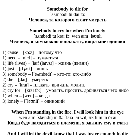
Somebody to die for
ˈsʌmbədi tu daɪ fɔ:
Человек, за которого стоит умереть
Somebody to cry for when I'm lonely
ˈsʌmbədi tu kraɪ fɔ: wen aɪm ˈləʊnli
Человек, о ком можно поплакать, когда мне одиноко
1) cause – [kɔ:z] – потому что
1) need – [ni:d] – нуждаться
1) life (lives) – [laɪf (laɪvz)] – жизнь (жизни)
1) just – [dʒʌst] – лишь
3) somebody – [ˈsʌmbədɪ] – кто-то; кто-либо
2) die – [daɪ] – умереть
2) cry – [kraɪ] – плакать, кричать, молить
2) cry for – [kraɪ fɔ:] – умолять, просить, добиваться чего-либо
1) when – [wen] – когда
3) lonely – [ˈləʊnli] – одинокий
When I'm standing in the fire, I will look him in the eye
wen aɪm ˈstændɪŋ ɪn ðə ˈfaɪə ˈaɪ wɪl̩ lʊk hɪm ɪn ði aɪ
Когда буду находиться в пламени, я загляну ему в глаза
And I will let the devil know that I was brave enough to die