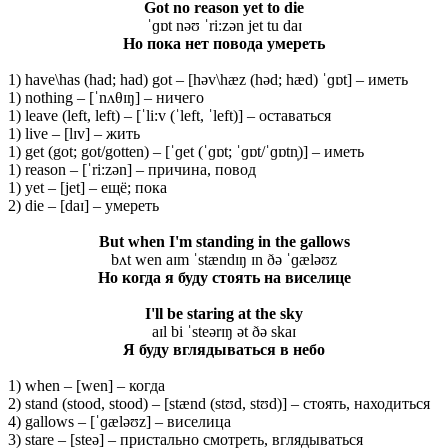
Got no reason yet to die
ˈɡɒt nəʊ ˈri:zən jet tu daɪ
Но пока нет
повода
умереть
1) have\has (had; had) got – [həv\hæz (həd; hæd) ˈɡɒt] – иметь
1) nothing – [ˈnʌθɪŋ] – ничего
1) leave (left, left) – [ˈli:v (ˈleft, ˈleft)] – оставаться
1) live – [lɪv] – жить
1) get (got; got/gotten) – [ˈɡet (ˈɡɒt; ˈɡɒt/ˈɡɒtn̩)] – иметь
1) reason – [ˈri:zən] – причина, повод
1) yet – [jet] – ещё; пока
2) die – [daɪ] – умереть
But when I'm standing in the gallows
bʌt wen aɪm ˈstændɪŋ ɪn ðə ˈɡæləʊz
Но когда я буду стоять на виселице
I'll be staring at the sky
aɪl bi ˈsteərɪŋ ət ðə skaɪ
Я буду вглядываться в небо
1) when – [wen] – когда
2) stand (stood, stood) – [stænd (stʊd, stʊd)] – стоять, находиться
4) gallows – [ˈɡæləʊz] – виселица
3) stare – [steə] – пристально смотреть, вглядываться