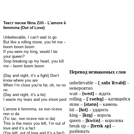
Текст песни Nina Zilli - L'amore è
femmina (Out of Love)
Unbelievable, I can’t wait to go
But like a rolling stone, you hit me –
boom boom boom
If you were my king, would I be
your queen?
Stop breaking up my heart, you kill
me – boom boom boom
Перевод незнакомых слов
(Day and night, it’s a fight) Don’t
know where you are
unbelievable –
[
ˌʌ
nb
ɪˈ
li:v
ə
bl
]
–
When I’m close you’re far, oh, no no
невероятно
no
wait –
[we
ɪ
t]
– ждать
(Day and night, it’s a lie)
rolling –
[
ˈ
r
ə
ʊ
l
ɪ
ŋ
]
– катящийся
I waste my tears and you shoot pool
stone –
[stə
ʊ
n]
– камень
L’amore è femmina, se non riceve
hit –
[h
ɪ
t]
– ударить
non si da
king –
[k
ɪ
ŋ
]
– король
(Tic tac, non riceve non si da)
queen –
[kwi:n]
– королева
This is the mess you left, I’m out of
break up –
[bre
ɪ
k
ʌ
p]
–
love and it’s a fact
разбивать
(You left, out of love and it’s a fact)