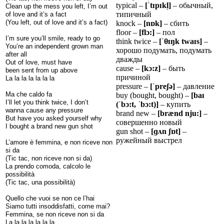
typical –
[
ˈ
t
ɪ
p
ɪ
kl
]
– обычный,
Clean up the mess you left, I’m out
типичный
of love and it’s a fact
(You left, out of love and it’s a fact)
knock –
[n
ɒ
k]
– сбить
floor –
[fl
ɔ
:]
– пол
I’m sure you’ll smile, ready to go
think twice –
[
ˈ
θ
ɪ
ŋ
k twa
ɪ
s]
–
You’re an independent grown man
хорошо подумать, подумать
after all
дважды
Out of love, must have
cause –
[k
ɔ
:z]
– быть
been sent from up above
причиной
La la la la la la la
pressure –
[
ˈ
pre
ʃ
ə
]
– давление
Ma che caldo fa
buy (bought, bought) –
[ba
ɪ
I’ll let you think twice, I don’t
(
ˈ
b
ɔ
:t,
ˈ
b
ɔ
:t)]
– купить
wanna cause any pressure
brand new –
[brænd nju:]
–
But have you asked yourself why
совершенно новый
I bought a brand new gun shot
gun shot –
[
ɡʌ
n
ʃɒ
t]
–
ружейный выстрел
L’amore è femmina, e non riceve non
si da
(Tic tac, non riceve non si da)
La prendo comoda, calcolo le
possibilità
(Tic tac, una possibilità)
Quello che vuoi se non ce l’hai
Siamo tutti insoddisfatti, come mai?
Femmina, se non riceve non si da
La la la la la la la