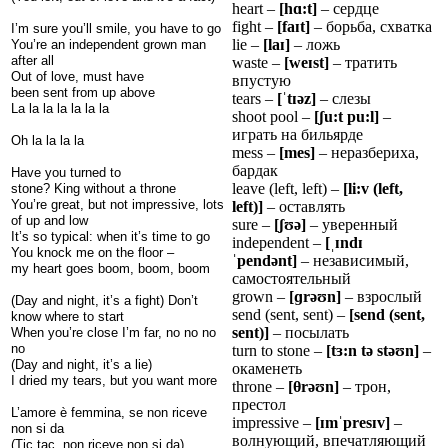
heart –
[h
ɑ
:t]
– сердце
fight –
[fa
ɪ
t]
– борьба, схватка
I’m sure you’ll smile, you have to go
lie –
[la
ɪ
]
– ложь
You’re an independent grown man
after all
waste –
[we
ɪ
st]
– тратить
Out of love, must have
впустую
been sent from up above
tears –
[
ˈ
t
ɪ
ə
z]
– слезы
La la la la la la la
shoot pool –
[
ʃ
u:t pu:l]
–
играть на бильярде
Oh la la la la
mess –
[mes]
– неразбериха,
бардак
Have you turned to
leave (left, left) –
[li:v (left,
stone? King without a throne
You’re great, but not impressive, lots
left)]
– оставлять
of up and low
sure –
[
ʃʊ
ə
]
– уверенный
It’s so typical: when it’s time to go
independent –
[
ˌɪ
nd
ɪ
You knock me on the floor –
ˈ
pend
ə
nt]
– независимый,
my heart goes boom, boom, boom
самостоятельный
grown –
[
ɡ
r
ə
ʊ
n]
– взрослый
(Day and night, it’s a fight) Don’t
send (sent, sent) –
[send (sent,
know where to start
sent)]
– посылать
When you’re close I’m far, no no no
no
turn to stone –
[t
ɜ
:n t
ə
st
ə
ʊ
n]
–
(Day and night, it’s a lie)
окаменеть
I dried my tears, but you want more
throne –
[θrə
ʊ
n]
– трон,
престол
L’amore è femmina, se non riceve
impressive –
[
ɪ
m
ˈ
pres
ɪ
v]
–
non si da
волнующий, впечатляющий
(Tic tac, non riceve non si da)