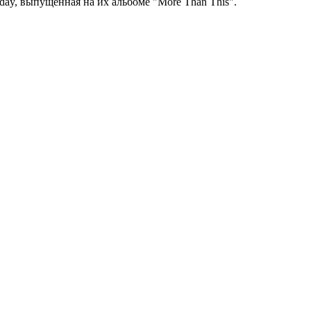
day, выпущенная на их альбоме "More Than This".