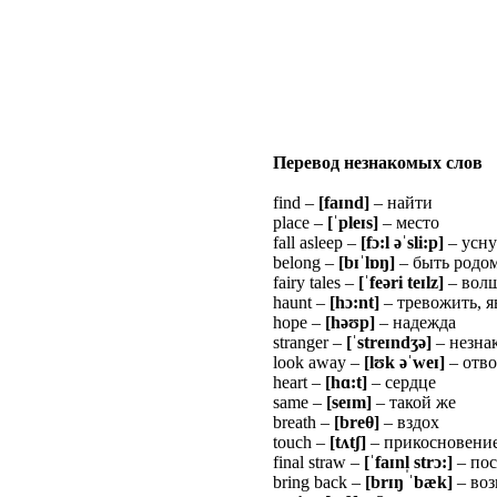
Перевод незнакомых слов
find –
[fa
ɪ
nd]
– найти
place –
[
ˈ
ple
ɪ
s]
– место
fall asleep –
[f
ɔ
:l
ə
ˈ
sli:p]
– усну
belong –
[b
ɪˈ
l
ɒ
ŋ
]
– быть родом
fairy tales –
[
ˈ
fe
ə
ri
te
ɪ
lz]
– волш
haunt –
[h
ɔ
:nt]
– тревожить, я
hope –
[hə
ʊ
p]
– надежда
stranger –
[
ˈ
stre
ɪ
nd
ʒ
ə
]
– незна
look away –
[l
ʊ
k
ə
ˈ
we
ɪ
]
– отво
heart –
[h
ɑ
:t]
– сердце
same –
[se
ɪ
m]
– такой же
breath –
[bre
θ
]
– вздох
touch –
[t
ʌ
t
ʃ
]
– прикосновени
final straw –
[
ˈ
fa
ɪ
nl
str
ɔ
:]
– пос
bring back –
[br
ɪ
ŋ
ˈ
b
æ
k]
– воз