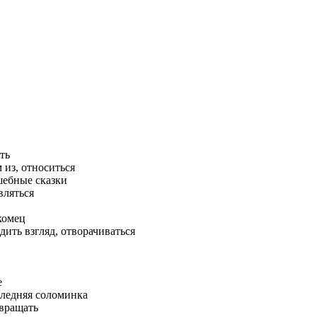
ть
 из, относиться
ебные сказки
вляться
комец
дить взгляд, отворачиваться
е
ледняя соломинка
вращать