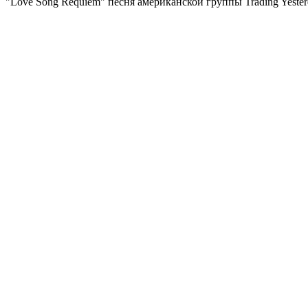
"Love Song Requiem" песня американской группы Trading Yester