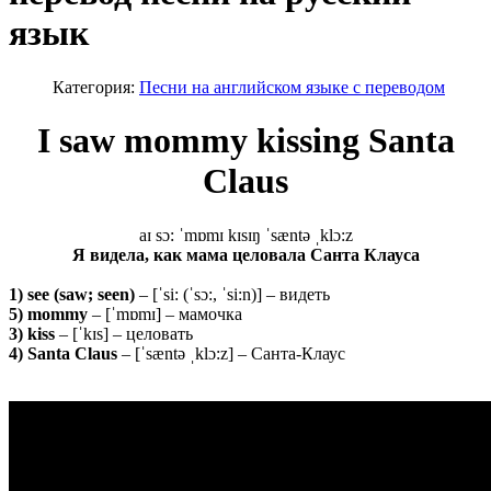
язык
Категория:
Песни на английском языке с переводом
I saw mommy kissing Santa
Claus
aɪ sɔ: ˈmɒmɪ kɪsɪŋ ˈsæntə ˌklɔ:z
Я видела, как мама целовала Санта Клауса
1) see (saw; seen)
– [ˈsi: (ˈsɔ:, ˈsi:n)] – видеть
5) mommy
– [ˈmɒmɪ] – мамочка
3) kiss
– [ˈkɪs] – целовать
4) Santa Claus
– [ˈsæntə ˌklɔ:z] – Санта-Клаус