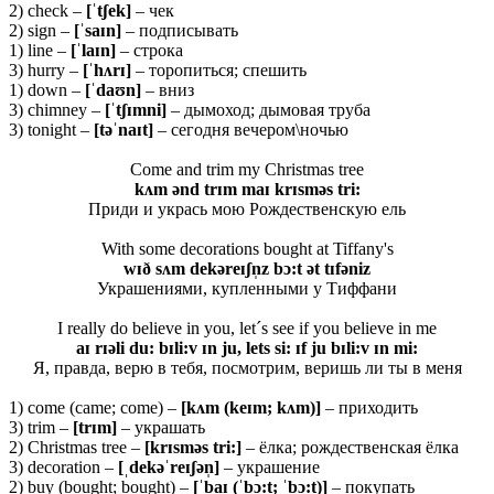
2) check –
[ˈ
tʃ
ek]
– чек
2) sign –
[ˈ
saɪ
n]
– подписывать
1) line –
[ˈ
laɪ
n]
– строка
3) hurry –
[ˈ
hʌ
rɪ]
– торопиться; спешить
1) down –
[ˈ
daʊ
n]
– вниз
3) chimney –
[ˈ
tʃɪ
mni]
– дымоход; дымовая труба
3) tonight –
[
təˈ
naɪ
t]
– сегодня вечером\ночью
Come and trim my Christmas tree
kʌm ənd trɪm maɪ krɪsməs tri:
Приди и укрась мою Рождественскую ель
With some decorations bought at Tiffany's
wɪð sʌm dekəreɪʃn̩z bɔ:t ət tɪfəniz
Украшениями, купленными у Тиффани
I really do believe in you, let´s see if you believe in me
aɪ rɪəli du: bɪli:v ɪn ju, lets si: ɪf ju bɪli:v ɪn mi:
Я, правда, верю в тебя, посмотрим, веришь ли ты в меня
1) come (came; come) –
[kʌm (keɪm; kʌm)]
– приходить
3) trim –
[trɪm]
– украшать
2) Christmas tree –
[krɪsməs tri:]
– ёлка; рождественская ёлка
3) decoration –
[ˌdekəˈreɪʃən̩]
– украшение
2) buy (bought; bought) –
[ˈbaɪ (ˈbɔ:t; ˈbɔ:t)]
– покупать