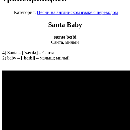
Категория:
Песни на английском языке с переводом
Santa Baby
sæntə beɪbi
Санта, милый
4) Santa –
[ˈ
s
æ
nt
ə]
– Санта
2) baby –
[ˈ
beɪ
bi]
– малыш; милый