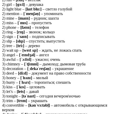
2) girl –
[ɡɜ:l]
– девушка
2) light blue –
[laɪt blu:]
– светло голубой
2) mention –
[ˈmenʃən̩]
– упоминать
2) mine –
[maɪn]
– рудник; шахта
2) miss –
[ˈmɪs]
– пропустить
2) phone –
[fəʊn]
– телефон
2) ring –
[
rɪŋ]
– звонок; кольцо
2) sign –
[ˈ
saɪ
n]
– подписывать
2) slip –
[
slɪ
p]
– спустить; выпустить
2) tree –
[
tri:]
– дерево
2) wait up –
[
we
ɪ
t
ʌ
p
]
– ждать, не ложась спать
3) angel –
[ˈ
eɪ
ndʒə
l]
– ангел
3) awful –
[ˈɔ:
fʊ
l]
– ужасно; очень
3) chimney –
[ˈ
tʃɪ
mni]
– дымоход; дымовая труба
3) decoration –
[ˌ
dekəˈ
reɪʃə
n̩]
– украшение
3) deed –
[
di:
d]
– документ на право собственности
3) honey –
[ˈ
hʌ
nɪ]
– милый
3) hurry –
[ˈ
hʌ
rɪ]
– торопиться; спешить
3) kiss –
[ˈ
kɪ
s]
– целовать
3) let’s –
[
lets]
– давай
3) tonight –
[
təˈ
naɪ
t]
– сегодня вечером\ночью
3) trim –
[
trɪ
m]
– украшать
4) convertible –
[
kə
nˈ
vɜ:
tə
bl̩]
– автомобиль с открывающимся
верхом