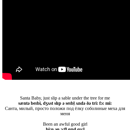
Santa Baby, just slip a sable under the tree for me
sæntə beɪbi, dʒʌst slɪp ə seɪbl̩ ʌndə ðə tri: fɔ: mi:
Санта, милый, просто положи под ёлку соболиные меха для
меня
Been an awful good girl
bi:n ən ɔ:fl̩ ɡʊd ɡɜ:l