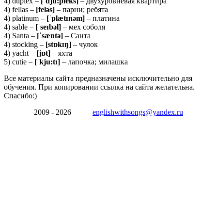
4) duplex –
[ˈ
dju:
pleks]
– двухуровневая квартира
4) fellas –
[
felə
s]
– парни; ребята
4) platinum –
[ˈ
plæ
tɪ
nə
m]
– платина
4) sable –
[ˈ
seɪ
bə
l]
– мех соболя
4) Santa –
[ˈsæntə]
– Санта
4) stocking –
[stɒkɪŋ]
– чулок
4) yacht –
[jɒt]
– яхта
5) cutie –
[ˈkju:tɪ]
– лапочка; милашка
Все материалы сайта предназначены исключительно для
обучения. При копировании ссылка на сайта желательна.
Спасибо:)
2009 - 2026
englishwithsongs@yandex.ru