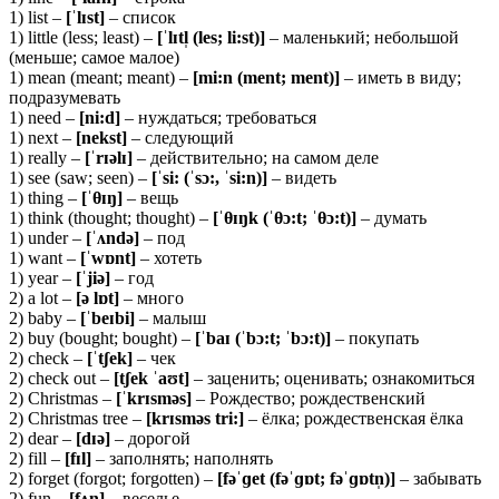
1) list –
[ˈ
lɪ
st]
– список
1) little (less; least) –
[ˈ
lɪ
tl̩ (
les;
li:
st)]
– маленький; небольшой
(меньше; самое малое)
1) mean (meant; meant) –
[mi:n (ment; ment)]
– иметь в виду;
подразумевать
1) need –
[
ni:
d]
– нуждаться; требоваться
1) next –
[
nekst]
– следующий
1) really –
[ˈ
rɪə
lɪ]
– действительно; на самом деле
1) see (saw; seen) –
[ˈsi: (ˈsɔ:, ˈsi:n)]
– видеть
1) thing –
[ˈθɪŋ]
– вещь
1) think (thought; thought) –
[ˈ
θ
ɪŋk (ˈθ
ɔ:t; ˈθ
ɔ:t)]
– думать
1) under –
[ˈʌndə]
– под
1) want –
[ˈwɒnt]
– хотеть
1) year –
[ˈjiə]
– год
2) a lot –
[ə lɒt]
– много
2) baby –
[ˈbeɪbi]
– малыш
2) buy (bought; bought) –
[ˈbaɪ (ˈbɔ:t; ˈbɔ:t)]
– покупать
2) check –
[ˈtʃek]
– чек
2) check out –
[tʃek ˈaʊt]
– заценить; оценивать; ознакомиться
2) Christmas –
[ˈkrɪsməs]
– Рождество; рождественский
2) Christmas tree –
[krɪsməs tri:]
– ёлка; рождественская ёлка
2) dear –
[
dɪə]
– дорогой
2) fill –
[
fɪ
l]
– заполнять; наполнять
2) forget (forgot; forgotten) –
[fəˈɡet (fəˈɡɒt; fəˈɡɒtn̩)]
– забывать
2) fun –
[fʌn]
– веселье