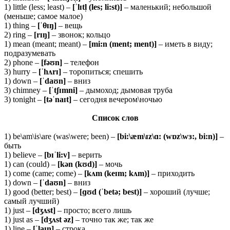
1) little (less; least) –
[ˈlɪtl̩ (les; li:st)]
– маленький; небольшой
(меньше; самое малое)
1) thing –
[ˈθɪŋ]
– вещь
2) ring –
[rɪŋ]
– звонок; кольцо
1) mean (meant; meant) –
[mi:n (ment; ment)]
– иметь в виду;
подразумевать
2) phone –
[
fəʊ
n]
– телефон
3) hurry –
[ˈ
hʌ
rɪ]
– торопиться; спешить
1) down –
[ˈ
daʊ
n]
– вниз
3) chimney –
[ˈ
tʃɪ
mni]
– дымоход; дымовая труба
3) tonight –
[
təˈ
naɪ
t]
– сегодня вечером\ночью
Список слов
1) be\am\is\are (was\were; been) –
[bi:\æm\ɪz\ɑ: (wɒz\wɜ:, bi:n)]
–
быть
1) believe –
[bɪˈli:v]
– верить
1) can (could) –
[kən (kʊd)]
– мочь
1) come (came; come) –
[kʌm (keɪm; kʌm)]
– приходить
1) down –
[ˈdaʊn]
– вниз
1) good (better; best) –
[ɡʊd (ˈbetə; best)]
– хороший (лучше;
самый лучший)
1) just –
[
dʒʌ
st]
– просто; всего лишь
1) just as –
[
dʒʌ
st ə
z]
– точно так же; так же
1) line –
[ˈ
laɪ
n]
– строка