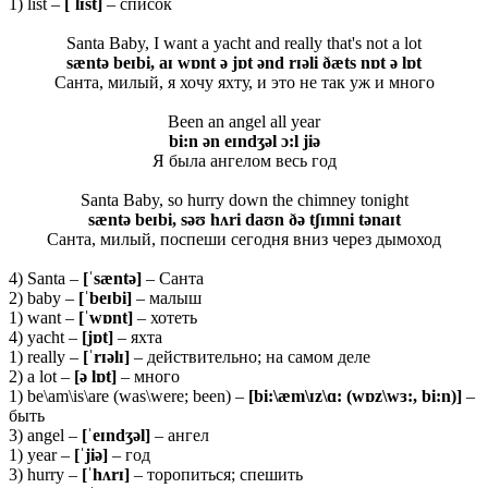
1) list –
[ˈ
lɪ
st]
– список
Santa Baby, I want a yacht and really that's not a lot
sæntə beɪbi, aɪ wɒnt ə jɒt ənd rɪəli ðæts nɒt ə lɒt
Санта, милый, я хочу яхту, и это не так уж и много
Been an angel all year
bi:n ən eɪndʒəl ɔ:l jiə
Я была ангелом весь год
Santa Baby, so hurry down the chimney tonight
sæntə beɪbi, səʊ hʌri daʊn ðə tʃɪmni tənaɪt
Санта, милый, поспеши сегодня вниз через дымоход
4) Santa –
[ˈ
s
æ
nt
ə]
– Санта
2) baby –
[ˈ
beɪ
bi]
– малыш
1) want –
[ˈ
wɒ
nt]
– хотеть
4) yacht –
[
jɒ
t]
– яхта
1) really –
[ˈ
rɪə
lɪ]
– действительно; на самом деле
2) a lot –
[ə lɒt]
– много
1) be\am\is\are (was\were; been) –
[bi:\æm\ɪz\ɑ: (wɒz\wɜ:, bi:n)]
–
быть
3) angel –
[ˈeɪndʒəl]
– ангел
1) year –
[ˈjiə]
– год
3) hurry –
[ˈhʌrɪ]
– торопиться; спешить