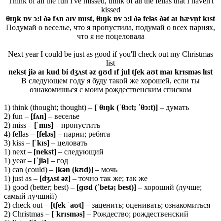
Think of all the fun I've missed, think of all the fellas that I haven't
kissed
θɪŋk ɒv ɔ:l ðə fʌn aɪv mɪst, θɪŋk ɒv ɔ:l ðə feləs ðət aɪ hævn̩t kɪst
Подумай о веселье, что я пропустила, подумай о всех парнях,
что я не поцеловала
Next year I could be just as good if you'll check out my Christmas
list
nekst jiə aɪ kud bi dʒʌst əz ɡʊd ɪf jul tʃek aʊt maɪ krɪsməs lɪst
В следующем году я буду такой же хорошей, если ты
ознакомишься с моим рождественским списком
1) think (thought; thought) –
[ˈ
θ
ɪŋk (ˈθ
ɔ:t; ˈθ
ɔ:t)]
– думать
2) fun –
[fʌn]
– веселье
2) miss –
[ˈmɪs]
– пропустить
4) fellas –
[feləs]
– парни; ребята
3) kiss –
[ˈkɪs]
– целовать
1) next –
[nekst]
– следующий
1) year –
[ˈjiə]
– год
1) can (could) –
[
kə
n (
kʊ
d)]
– мочь
1) just as –
[
dʒʌ
st ə
z]
– точно так же; так же
1) good (better; best) –
[ɡʊ
d (ˈ
betə;
best)]
– хороший (лучше;
самый лучший)
2) check out –
[
tʃ
ek ˈ
aʊ
t]
– заценить; оценивать; ознакомиться
2) Christmas –
[ˈkrɪsməs]
– Рождество; рождественский