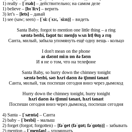
1) really –
[ˈ
rɪə
lɪ]
– действительно; на самом деле
1) believe –
[bɪˈli:v]
– верить
3) let’s –
[lets]
– давай
1) see (saw; seen) –
[ˈsi: (ˈsɔ:, ˈsi:n)]
– видеть
Santa Baby, forgot to mention one little thing – a ring
sæntə beɪbi, fəɡɒt tu: menʃn̩ wʌn lɪtl̩ θɪŋ ə rɪŋ
Санта, милый, забыла упомянуть ещё одну вещь - кольцо
I don't mean on the phone
aɪ dəʊnt mi:n ɒn ðə fəʊn
И я не о том, что на телефоне
Santa Baby, so hurry down the chimney tonight
sæntə beɪbi, səʊ hʌri daʊn ðə tʃɪmni tənaɪt
Санта, милый, так поспеши сегодня вниз через дымоход
Hurry down the chimney tonight, hurry tonight
hʌri daʊn ðə tʃɪmni tənaɪt, hʌri tənaɪt
Поспеши сегодня вниз через дымоход, поспеши сегодня
4) Santa –
[ˈ
s
æ
nt
ə]
– Санта
2) baby –
[ˈ
beɪ
bi]
– малыш
2) forget (forgot; forgotten) –
[fəˈɡet (fəˈɡɒt; fəˈɡɒtn̩)]
– забывать
2) mention –
[ˈmenʃən̩]
– упоминать