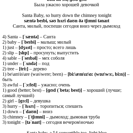
Была ужасно хорошей девочкой
Santa Baby, so hurry down the chimney tonight
sæntə beɪbi, səʊ hʌri daʊn ðə tʃɪmni tənaɪt
Санта, милый, поспеши сегодня вниз через дымоход
4) Santa –
[ˈ
s
æ
nt
ə]
– Санта
2) baby –
[ˈ
beɪ
bi]
– малыш; милый
1) just –
[
dʒʌ
st]
– просто; всего лишь
2) slip –
[slɪp]
– просунуть; выпустить
4) sable –
[ˈseɪbəl]
– мех соболя
1) under –
[ˈʌ
ndə]
– под
2) tree –
[tri:]
– дерево
1) be\am\is\are (was\were; been) –
[bi:\æm\ɪz\ɑ: (wɒz\wɜ:, bi:n)]
–
быть
3) awful –
[ˈɔ:fʊl]
– ужасно; очень
1) good (better; best) –
[ɡʊd (ˈbetə; best)]
– хороший (лучше;
самый лучший)
2) girl –
[ɡɜ:
l]
– девушка
3) hurry –
[ˈ
hʌ
rɪ]
– торопиться; спешить
1) down –
[ˈdaʊn]
– вниз
3) chimney –
[ˈ
tʃɪ
mni]
– дымоход; дымовая труба
3) tonight –
[təˈnaɪt]
– сегодня вечером\ночью
Santa baby, a 54 convertible too, light blue