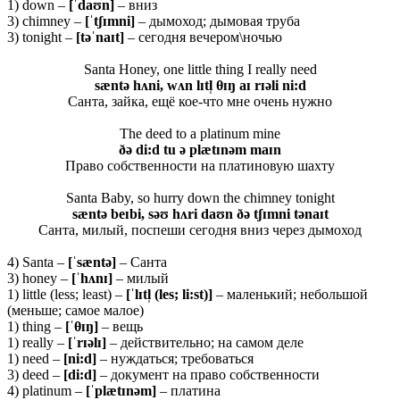
1) down –
[ˈdaʊn]
– вниз
3) chimney –
[ˈtʃɪmni]
– дымоход; дымовая труба
3) tonight –
[təˈnaɪt]
– сегодня вечером\ночью
Santa Honey, one little thing I really need
sæntə hʌni, wʌn lɪtl̩ θɪŋ aɪ rɪəli ni:d
Санта, зайка, ещё кое-что мне очень нужно
The deed to a platinum mine
ðə di:d tu ə plætɪnəm maɪn
Право собственности на платиновую шахту
Santa Baby, so hurry down the chimney tonight
sæntə beɪbi, səʊ hʌri daʊn ðə tʃɪmni tənaɪt
Санта, милый, поспеши сегодня вниз через дымоход
4) Santa –
[ˈ
s
æ
nt
ə]
– Санта
3) honey –
[ˈ
hʌ
nɪ]
– милый
1) little (less; least) –
[ˈ
lɪ
tl̩ (
les;
li:
st)]
– маленький; небольшой
(меньше; самое малое)
1) thing –
[ˈ
θɪŋ]
– вещь
1) really –
[ˈ
rɪə
lɪ]
– действительно; на самом деле
1) need –
[
ni:
d]
– нуждаться; требоваться
3) deed –
[
di:
d]
– документ на право собственности
4) platinum –
[ˈ
plæ
tɪ
nə
m]
– платина