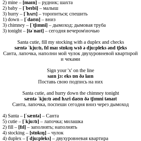
2) mine –
[
maɪ
n]
– рудник; шахта
2) baby –
[ˈ
beɪ
bi]
– малыш
3) hurry –
[ˈ
hʌ
rɪ]
– торопиться; спешить
1) down –
[ˈ
daʊ
n]
– вниз
3) chimney –
[ˈ
tʃɪ
mni]
– дымоход; дымовая труба
3) tonight –
[təˈnaɪt]
– сегодня вечером\ночью
Santa cutie, fill my stocking with a duplex and checks
sæntə ˈkju:tɪ, fɪl maɪ stɒkɪŋ wɪð ə dju:pleks ənd tʃeks
Санта, лапочка, наполни мой чулок двухуровневой квартирой
и чеками
Sign your 'x' on the line
saɪn jɔ: eks ɒn ðə laɪn
Поставь свою подпись на них
Santa cutie, and hurry down the chimney tonight
sæntə ˈkju:tɪ ənd hʌri daʊn ðə tʃɪmni tənaɪt
Санта, лапочка, поспеши сегодня вниз через дымоход
4) Santa –
[ˈ
s
æ
nt
ə]
– Санта
5) cutie –
[ˈ
kju
:
t
ɪ]
– лапочка; милашка
2) fill –
[
fɪ
l]
– заполнять; наполнять
4) stocking –
[
stɒ
kɪŋ]
– чулок
4) duplex –
[ˈ
dju:
pleks]
– двухуровневая квартира