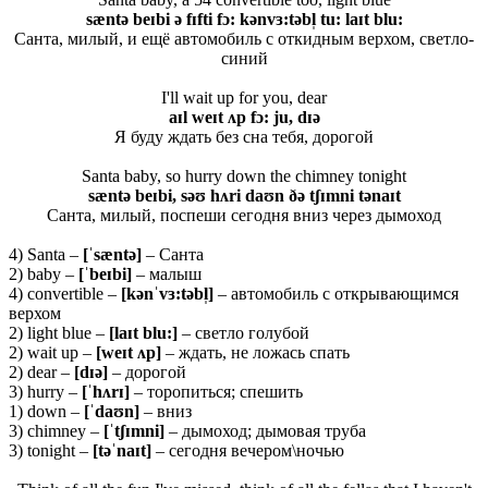
sæntə beɪbi ə fɪfti fɔ: kənvɜ:təbl̩ tu: laɪt blu:
Санта, милый, и ещё автомобиль с откидным верхом, светло-
синий
I'll wait up for you, dear
aɪl weɪt ʌp fɔ: ju, dɪə
Я буду ждать без сна тебя, дорогой
Santa baby, so hurry down the chimney tonight
sæntə beɪbi, səʊ hʌri daʊn ðə tʃɪmni tənaɪt
Санта, милый, поспеши сегодня вниз через дымоход
4) Santa –
[ˈ
s
æ
nt
ə]
– Санта
2) baby –
[ˈ
beɪ
bi]
– малыш
4) convertible –
[
kə
nˈ
vɜ:
tə
bl̩]
– автомобиль с открывающимся
верхом
2) light blue –
[laɪt blu:]
– светло голубой
2) wait up –
[
we
ɪ
t
ʌ
p
]
– ждать, не ложась спать
2) dear –
[
dɪə]
– дорогой
3) hurry –
[ˈ
hʌ
rɪ]
– торопиться; спешить
1) down –
[ˈ
daʊ
n]
– вниз
3) chimney –
[ˈ
tʃɪ
mni]
– дымоход; дымовая труба
3) tonight –
[təˈnaɪt]
– сегодня вечером\ночью