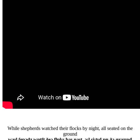
While shepherds watched their flocks by night, all seated on the
ground
waɪl ʃepədz wɒtʃt ðeə flɒks baɪ naɪt, ɔ:l si:tɪd ɒn ðə ɡraʊnd