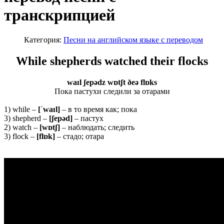
транскрипцией
Категория:
Песни на английском языке с переводом
While shepherds watched their flocks
waɪl ʃepədz wɒtʃt ðeə flɒks
Пока пастухи следили за отарами
1) while –
[ˈ
waɪ
l]
– в то время как; пока
3) shepherd –
[ʃ
epə
d]
– пастух
2) watch –
[wɒtʃ]
– наблюдать; следить
3) flock –
[flɒk]
– стадо; отара