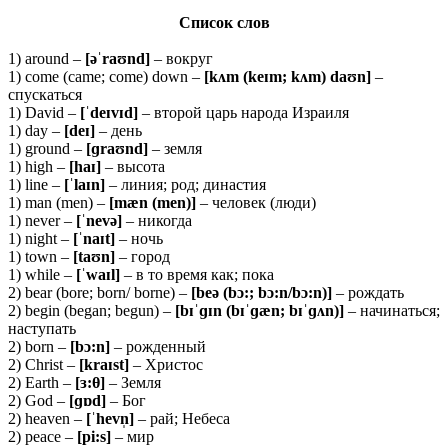
Список слов
1) around –
[əˈ
raʊ
nd]
– вокруг
1) come (came; come) down –
[
kʌ
m (
keɪ
m;
kʌ
m)
daʊ
n]
–
спускаться
1) David –
[ˈdeɪvɪd]
– второй царь народа Израиля
1) day –
[deɪ]
– день
1) ground –
[ɡraʊnd]
– земля
1) high –
[haɪ]
– высота
1) line –
[ˈlaɪn]
– линия; род; династия
1) man (men) –
[mæn (men)]
– человек (люди)
1) never –
[ˈnevə]
– никогда
1) night –
[ˈnaɪt]
– ночь
1) town –
[
taʊ
n]
– город
1) while –
[ˈ
waɪ
l]
– в то время как; пока
2) bear (bore; born/ borne) –
[beə (bɔ:; bɔ:n/bɔ:n)]
– рождать
2) begin (began; begun) –
[bɪˈɡɪn (bɪˈɡæn; bɪˈɡʌn)]
– начинаться;
наступать
2) born –
[bɔ:n]
– рожденный
2) Christ –
[kraɪst]
– Христос
2) Earth –
[ɜ:
θ
]
– Земля
2) God –
[ɡɒd]
– Бог
2) heaven –
[ˈhevn̩]
– рай; Небеса
2) peace –
[pi:s]
– мир