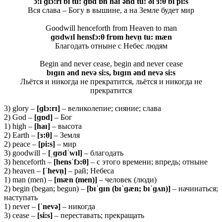
ɔ:l ɡlɔ:ri bi tu: ɡɒd ɒn haɪ ənd tu: ði ɜ:θ
bi pi:s
Вся слава – Богу в вышине, а на Земле будет мир
Goodwill henceforth from Heaven to man
ɡʊdwɪl hensfɔ:θ
frɒm hevn̩ tu: mæn
Благодать отныне с Небес людям
Begin and never cease, begin and never cease
bɪɡɪn ənd nevə si:s, bɪɡɪn ənd nevə si:s
Льётся и никогда не прекратится, льётся и никогда не
прекратится
3) glory –
[ɡ
lɔ:
rɪ]
– великолепие; сияние; слава
2) God –
[ɡɒd]
– Бог
1) high –
[haɪ]
– высота
2) Earth –
[ɜ:
θ
]
– Земля
2) peace –
[pi:s]
– мир
3) goodwill –
[ˌɡʊdˈwɪl]
– благодать
3) henceforth –
[hensˈfɔ:
θ
]
– с этого времени; впредь; отныне
2) heaven –
[ˈhevn̩]
– рай; Небеса
1) man (men) –
[mæn (men)]
– человек (люди)
2) begin (began; begun) –
[bɪˈɡɪn (bɪˈɡæn; bɪˈɡʌn)]
– начинаться;
наступать
1) never –
[ˈ
nevə]
– никогда
3) cease –
[
si:
s]
– переставать; прекращать