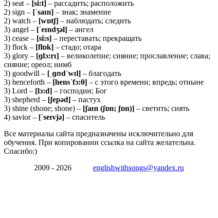
2) seat –
[si:t]
– рассадить; расположить
2) sign –
[ˈ
saɪ
n]
– знак; знамение
2) watch –
[wɒtʃ]
– наблюдать; следить
3) angel –
[ˈ
eɪ
ndʒə
l]
– ангел
3) cease –
[
si:
s]
– переставать; прекращать
3) flock –
[
flɒ
k]
– стадо; отара
3) glory –
[ɡ
lɔ:
rɪ]
– великолепие; сияние; прославление; слава;
сияние; ореол; нимб
3) goodwill –
[ˌɡʊ
dˈ
wɪ
l]
– благодать
3) henceforth –
[
hensˈ
fɔ:θ]
– с этого времени; впредь; отныне
3) Lord –
[
lɔ:
d]
– господин; Бог
3) shepherd –
[ʃ
epə
d]
– пастух
3) shine (shone; shone) –
[ʃaɪn (ʃɒn; ʃɒn)]
– светить; сиять
4) savior –
[ˈseɪvjə]
– спаситель
Все материалы сайта предназначены исключительно для
обучения. При копировании ссылка на сайта желательна.
Спасибо:)
2009 - 2026
englishwithsongs@yandex.ru