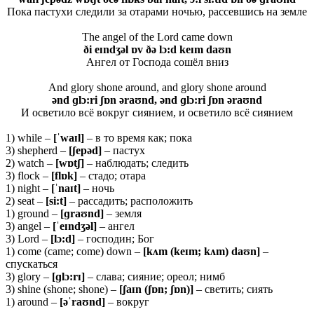
Пока пастухи следили за отарами ночью, рассевшись на земле
The angel of the Lord came down
ði eɪndʒəl ɒv ðə lɔ:d keɪm daʊn
Ангел от Господа сошёл вниз
And glory shone around, and glory shone around
ənd ɡlɔ:ri ʃɒn əraʊnd, ənd ɡlɔ:ri ʃɒn əraʊnd
И осветило всё вокруг сиянием, и осветило всё сиянием
1) while –
[ˈ
waɪ
l]
– в то время как; пока
3) shepherd –
[ʃ
epə
d]
– пастух
2) watch –
[wɒtʃ]
– наблюдать; следить
3) flock –
[
flɒ
k]
– стадо; отара
1) night –
[ˈ
naɪ
t]
– ночь
2) seat –
[si:t]
– рассадить; расположить
1) ground –
[ɡ
raʊ
nd]
– земля
3) angel –
[ˈ
eɪ
ndʒə
l]
– ангел
3) Lord –
[
lɔ:
d]
– господин; Бог
1) come (came; come) down –
[kʌm (keɪm; kʌm) daʊn]
–
спускаться
3) glory –
[ɡ
lɔ:
rɪ]
– слава; сияние; ореол; нимб
3) shine (shone; shone) –
[ʃaɪn (ʃɒn; ʃɒn)]
– светить; сиять
1) around –
[əˈraʊnd]
– вокруг