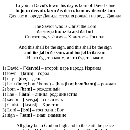
To you in David's town this day is born of David's line
tu ju ɪn deɪvɪdz taʊn ðɪs deɪ ɪz bɔ:n ɒv deɪvɪdz laɪn
Для вас в городе Давида сегодня рождён из рода Давида
The Savior who is Christ the Lord
ðə seɪvjə hu: ɪz kraɪst ðə lɔ:d
Спаситель, чьё имя – Христос – Господь
And this shall be the sign, and this shall be the sign
ənd ðɪs ʃəl bi ðə saɪn, ənd ðɪs ʃəl bi ðə saɪn
И это будет знаком, и это будет знаком
1) David –
[ˈdeɪvɪd]
– второй царь народа Израиля
1) town –
[taʊn]
– город
1) day –
[deɪ]
– день
2) bear (bore; born/ borne) –
[beə (bɔ:; bɔ:n/bɔ:n)]
– рождать
2) born –
[
bɔ:
n]
– рожденный
1) line –
[ˈ
laɪ
n]
– линия; род; династия
4) savior –
[ˈ
seɪ
vjə]
– спаситель
2) Christ –
[kraɪst]
– Христос
3) Lord –
[
lɔ:
d]
– господин; Бог
2) sign –
[ˈ
saɪ
n]
– знак; знамение
All glory be to God on high and to the earth be peace