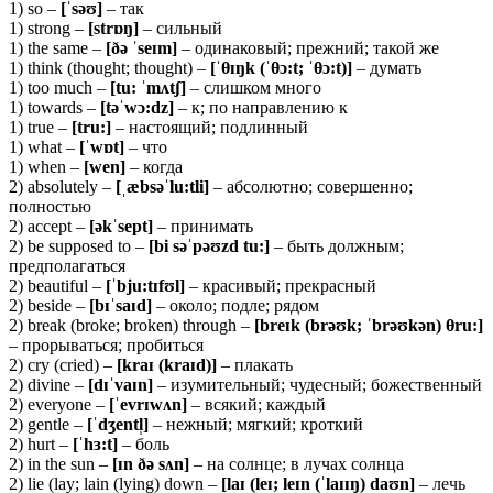
1) so –
[ˈsəʊ]
– так
1) strong –
[
strɒŋ]
– сильный
1) the same –
[ðə ˈ
seɪ
m]
– одинаковый; прежний; такой же
1) think (thought; thought) –
[ˈ
θ
ɪŋk (ˈθ
ɔ:t; ˈθ
ɔ:t)]
– думать
1) too much –
[
tu: ˈ
mʌ
tʃ]
– слишком много
1) towards –
[
təˈ
wɔ:
dz]
– к; по направлению к
1) true –
[tru:]
– настоящий; подлинный
1) what –
[ˈ
wɒ
t]
– что
1) when –
[
wen]
– когда
2) absolutely –
[ˌæbsəˈlu:tli]
– абсолютно; совершенно;
полностью
2) accept –
[ə
kˈ
sept]
– принимать
2) be supposed to –
[
bi
səˈ
pəʊ
zd
tu:]
– быть должным;
предполагаться
2) beautiful –
[ˈ
bju:
tɪ
fʊ
l]
– красивый; прекрасный
2) beside –
[
bɪˈ
saɪ
d]
– около; подле; рядом
2) break (broke; broken) through –
[
breɪ
k (
brəʊ
k; ˈ
brəʊ
kə
n) θ
ru:]
– прорываться; пробиться
2) cry (cried) –
[
kraɪ (
kraɪ
d)]
– плакать
2) divine –
[dɪˈvaɪn]
– изумительный; чудесный; божественный
2) everyone –
[ˈ
evrɪ
wʌ
n]
– всякий; каждый
2) gentle –
[ˈ
dʒ
entl̩]
– нежный; мягкий; кроткий
2) hurt –
[ˈ
hɜ:
t]
– боль
2) in the sun –
[ɪ
n ðə
sʌ
n]
– на солнце; в лучах солнца
2) lie (lay; lain (lying) down –
[laɪ (leɪ; leɪn (ˈlaɪɪŋ) daʊn]
– лечь