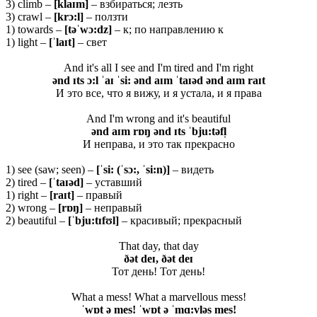
3) climb –
[
klaɪ
m]
– взбираться; лезть
3) crawl –
[
krɔ:
l]
– ползти
1) towards –
[
təˈ
wɔ:
dz]
– к; по направлению к
1) light –
[ˈlaɪt]
– свет
And it's all I see and I'm tired and I'm right
ənd ɪts ɔ:l ˈaɪ ˈsi: ənd aɪm ˈtaɪəd ənd aɪm raɪt
И это все, что я вижу, и я устала, и я права
And I'm wrong and it's beautiful
ənd aɪm rɒŋ ənd ɪts ˈbju:təfl̩
И неправа, и это так прекрасно
1) see (saw; seen) –
[ˈsi: (ˈsɔ:, ˈsi:n)]
– видеть
2) tired –
[ˈtaɪəd]
– уставший
1) right –
[raɪt]
– правый
2) wrong –
[rɒŋ]
– неправый
2) beautiful –
[ˈbju:tɪfʊl]
– красивый; прекрасный
That day, that day
ðət deɪ, ðət deɪ
Тот день! Тот день!
What a mess! What a marvellous mess!
ˈwɒt ə mes! ˈwɒt ə ˈmɑ:vləs mes!