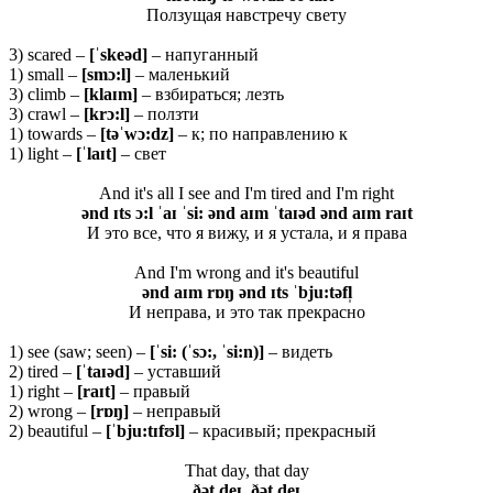
Ползущая навстречу свету
3) scared –
[ˈ
skeə
d]
– напуганный
1) small –
[
smɔ:
l]
– маленький
3) climb –
[
klaɪ
m]
– взбираться; лезть
3) crawl –
[
krɔ:
l]
– ползти
1) towards –
[
təˈ
wɔ:
dz]
– к; по направлению к
1) light –
[ˈlaɪt]
– свет
And it's all I see and I'm tired and I'm right
ənd ɪts ɔ:l ˈaɪ ˈsi: ənd aɪm ˈtaɪəd ənd aɪm raɪt
И это все, что я вижу, и я устала, и я права
And I'm wrong and it's beautiful
ənd aɪm rɒŋ ənd ɪts ˈbju:təfl̩
И неправа, и это так прекрасно
1) see (saw; seen) –
[ˈsi: (ˈsɔ:, ˈsi:n)]
– видеть
2) tired –
[ˈtaɪəd]
– уставший
1) right –
[raɪt]
– правый
2) wrong –
[rɒŋ]
– неправый
2) beautiful –
[ˈbju:tɪfʊl]
– красивый; прекрасный
That day, that day
ðət deɪ, ðət deɪ