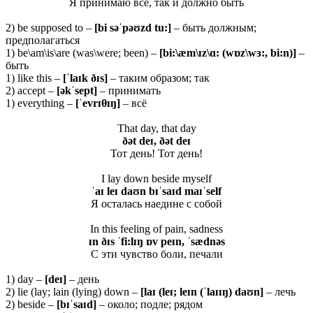
Я принимаю все, так и должно быть
2) be supposed to –
[
bi
səˈ
pəʊ
zd
tu:]
– быть должным;
предполагаться
1) be\am\is\are (was\were; been) –
[bi:\æm\ɪz\ɑ: (wɒz\wɜ:, bi:n)]
–
быть
1) like this –
[ˈ
laɪ
k ðɪ
s]
– таким образом; так
2) accept –
[ə
kˈ
sept]
– принимать
1) everything –
[ˈ
evrɪθɪŋ]
– всё
That day, that day
ðət deɪ, ðət deɪ
Тот день! Тот день!
I lay down beside myself
ˈ
aɪ
leɪ
daʊ
n
bɪˈ
saɪ
d
maɪˈ
self
Я осталась наедине с собой
In this feeling of pain, sadness
ɪn ðɪs ˈfi:lɪŋ ɒv peɪn, ˈsædnəs
С эти чувство боли, печали
1) day –
[
deɪ]
– день
2) lie (lay; lain (lying) down –
[laɪ (leɪ; leɪn (ˈlaɪɪŋ) daʊn]
– лечь
2) beside –
[bɪˈsaɪd]
– около; подле; рядом