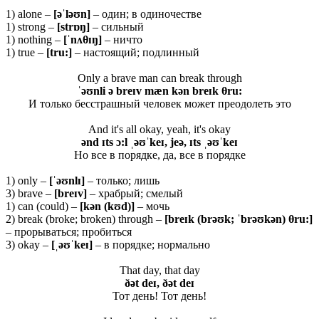
1) alone –
[əˈ
l
əʊ
n
]
– один; в одиночестве
1) strong –
[
strɒŋ]
– сильный
1) nothing –
[ˈ
nʌ
θɪŋ]
– ничто
1) true –
[
tru:]
– настоящий; подлинный
Only a brave man can break through
ˈəʊnli ə breɪv mæn kən breɪk θ
ru:
И только бесстрашный человек может преодолеть это
And it's all okay, yeah, it's okay
ənd ɪts ɔ:l ˌəʊˈkeɪ, jeə, ɪts ˌəʊˈkeɪ
Но все в порядке, да, все в порядке
1) only –
[ˈəʊ
nlɪ]
– только; лишь
3) brave –
[
breɪ
v]
– храбрый; смелый
1) can (could) –
[
kə
n (
kʊ
d)]
– мочь
2) break (broke; broken) through –
[
breɪ
k (
brəʊ
k; ˈ
brəʊ
kə
n) θ
ru:]
– прорываться; пробиться
3) okay –
[ˌəʊˈ
keɪ]
– в порядке; нормально
That day, that day
ðə
t
deɪ, ðə
t
deɪ
Тот день! Тот день!