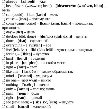
1) already –
[ɔ:lˈredi]
– уже
1) be\am\is\are (was\were; been) –
[bi:\æm\ɪz\ɑ: (wɒz\wɜ:, bi:n)]
–
быть
1) can (could) –
[kən (kʊd)]
– мочь
1) cause –
[kɔ:z]
– потому что
1) come (came; come) –
[
kʌ
m (
keɪ
m;
kʌ
m)]
– подходить;
приходить
1) day –
[deɪ]
– день
1) do\does (did; done) –
[du:\dʌz (dɪd; dʌn)]
– делать
1) done –
[dʌn]
– сделанный
1) everything –
[ˈevrɪ
θ
ɪŋ]
– всё
1) feel (felt; felt) –
[fi:l (felt; felt)]
– чувствовать; ощущать
1) feeling –
[ˈfi:lɪŋ]
– чувство
1) hard –
[hɑ:d]
– трудный
1) in place –
[ɪn ˈpleɪs]
– на своём месте
1) light –
[ˈlaɪt]
– свет
1) like this –
[ˈlaɪk ðɪs]
– таким образом; так
1) mind –
[ˈmaɪnd]
– ум; разум
1) no one –
[nəʊ wʌn]
– никто
1) nothing –
[ˈnʌθɪŋ]
– ничто
1) only –
[ˈəʊnlɪ]
– только; лишь
1) pain –
[ˈpeɪn]
– боль
1) right –
[raɪt]
– правый
1) see (saw; seen) –
[ˈsi: (ˈsɔ:, ˈsi:n)]
– видеть
1) small –
[smɔ:l]
– маленький