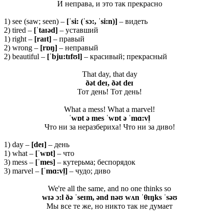
И неправа, и это так прекрасно
1) see (saw; seen) –
[ˈsi: (ˈsɔ:, ˈsi:n)]
– видеть
2) tired –
[ˈtaɪəd]
– уставший
1) right –
[raɪt]
– правый
2) wrong –
[rɒŋ]
– неправый
2) beautiful –
[ˈbju:tɪfʊl]
– красивый; прекрасный
That day, that day
ðət deɪ, ðət deɪ
Тот день! Тот день!
What a mess! What a marvel!
ˈwɒt ə mes ˈwɒt ə ˈmɑ:vl̩
Что ни за неразбериха! Что ни за диво!
1) day –
[deɪ]
– день
1) what –
[ˈwɒt]
– что
3) mess –
[ˈmes]
– кутерьма; беспорядок
3) marvel –
[ˈmɑ:vl̩]
– чудо; диво
We're all the same, and no one thinks so
wɪə ɔ:l ðə ˈseɪm, ənd nəʊ wʌn ˈθ
ɪŋks ˈsəʊ
Мы все те же, но никто так не думает