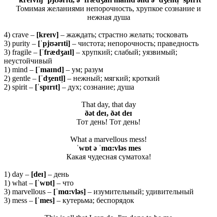
Томимая желаниями непорочность, хрупкое сознание и
нежная душа
4) crave –
[
kreɪ
v]
– жаждать; страстно желать; тосковать
3) purity –
[ˈ
pjʊə
rɪ
ti]
– чистота; непорочность; праведность
3) fragile –
[ˈ
fræ
dʒ
aɪ
l]
– хрупкий; слабый; уязвимый;
неустойчивый
1) mind –
[ˈ
maɪ
nd]
– ум; разум
2) gentle –
[ˈ
dʒ
entl̩]
– нежный; мягкий; кроткий
2) spirit –
[ˈspɪrɪt]
– дух; сознание; душа
That day, that day
ðə
t
deɪ, ðə
t
deɪ
Тот день! Тот день!
What a marvellous mess!
ˈwɒt ə ˈmɑ:vləs mes
Какая чудесная суматоха!
1) day –
[deɪ]
– день
1) what –
[ˈwɒt]
– что
3) marvellous –
[ˈ
mɑ:
vlə
s]
– изумительный; удивительный
3) mess –
[ˈ
mes]
– кутерьма; беспорядок