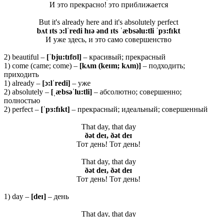
И это прекрасно! это приближается
But it's already here and it's absolutely perfect
bʌt ɪts ɔ:lˈredi hɪə ənd ɪts ˈæbsəlu:tli ˈpɜ:fɪkt
И уже здесь, и это само совершенство
2) beautiful –
[ˈbju:tɪfʊl]
– красивый; прекрасный
1) come (came; come) –
[
kʌ
m (
keɪ
m;
kʌ
m)]
– подходить;
приходить
1) already –
[ɔ:
lˈ
redi]
– уже
2) absolutely –
[ˌæbsəˈlu:tli]
– абсолютно; совершенно;
полностью
2) perfect –
[ˈ
pɜ:
fɪ
kt]
– прекрасный; идеальный; совершенный
That day, that day
ðət deɪ, ðət deɪ
Тот день! Тот день!
That day, that day
ðət deɪ, ðət deɪ
Тот день! Тот день!
1) day –
[
deɪ]
– день
That day, that day