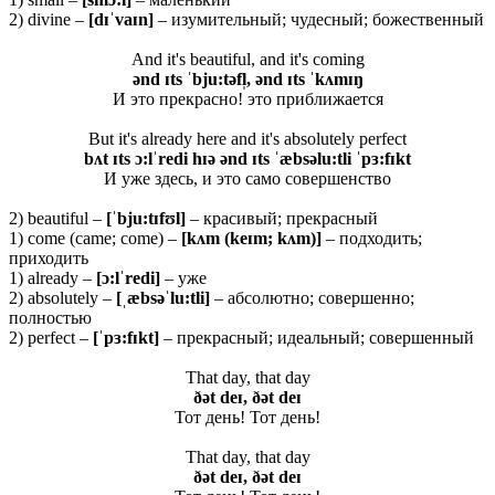
2) divine –
[dɪˈvaɪn]
– изумительный; чудесный; божественный
And it's beautiful, and it's coming
ənd ɪts ˈbju:təfl̩, ənd ɪts ˈkʌmɪŋ
И это прекрасно! это приближается
But it's already here and it's absolutely perfect
bʌt ɪts ɔ:lˈredi hɪə ənd ɪts ˈæbsəlu:tli ˈpɜ:fɪkt
И уже здесь, и это само совершенство
2) beautiful –
[ˈbju:tɪfʊl]
– красивый; прекрасный
1) come (came; come) –
[
kʌ
m (
keɪ
m;
kʌ
m)]
– подходить;
приходить
1) already –
[ɔ:
lˈ
redi]
– уже
2) absolutely –
[ˌæbsəˈlu:tli]
– абсолютно; совершенно;
полностью
2) perfect –
[ˈ
pɜ:
fɪ
kt]
– прекрасный; идеальный; совершенный
That day, that day
ðət deɪ, ðət deɪ
Тот день! Тот день!
That day, that day
ðət deɪ, ðət deɪ