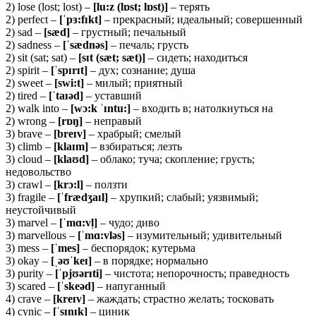
2) lose (lost; lost) –
[lu:z (lɒst; lɒst)]
– терять
2) perfect –
[ˈ
pɜ:
fɪ
kt]
– прекрасный; идеальный; совершенный
2) sad –
[
sæ
d]
– грустный; печальный
2) sadness –
[ˈ
sæ
dnə
s]
– печаль; грусть
2) sit (sat; sat) –
[
sɪ
t (
sæ
t;
sæ
t)]
– сидеть; находиться
2) spirit –
[ˈ
spɪ
rɪ
t]
– дух; сознание; душа
2) sweet –
[swi:t]
– милый; приятный
2) tired –
[ˈ
taɪə
d]
– уставший
2) walk into –
[
wɔ:
k ˈɪ
ntu:]
– входить в; натолкнуться на
2) wrong –
[
rɒŋ]
– неправый
3) brave –
[
breɪ
v]
– храбрый; смелый
3) climb –
[
klaɪ
m]
– взбираться; лезть
3) cloud –
[klaʊd]
– облако; туча; скопление; грусть;
недовольство
3) crawl –
[krɔ:l]
– ползти
3) fragile –
[ˈ
fræ
dʒ
aɪ
l]
– хрупкий; слабый; уязвимый;
неустойчивый
3) marvel –
[ˈ
mɑ:
vl̩]
– чудо; диво
3) marvellous –
[ˈ
mɑ:
vlə
s]
– изумительный; удивительный
3) mess –
[ˈ
mes]
– беспорядок; кутерьма
3) okay –
[ˌəʊˈ
keɪ]
– в порядке; нормально
3) purity –
[ˈ
pjʊə
rɪ
ti]
– чистота; непорочность; праведность
3) scared –
[ˈ
skeə
d]
– напуганный
4) crave –
[kreɪv]
– жаждать; страстно желать; тосковать
4) cynic –
[ˈ
sɪ
nɪ
k]
– циник