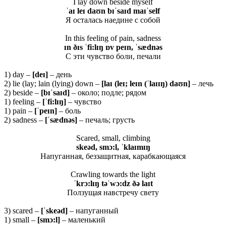
I lay down beside myself
ˈ
aɪ
leɪ
daʊ
n
bɪˈ
saɪ
d
maɪˈ
self
Я осталась наедине с собой
In this feeling of pain, sadness
ɪn ðɪs ˈfi:lɪŋ ɒv peɪn, ˈsædnəs
С эти чувство боли, печали
1) day –
[
deɪ]
– день
2) lie (lay; lain (lying) down –
[laɪ (leɪ; leɪn (ˈlaɪɪŋ) daʊn]
– лечь
2) beside –
[bɪˈsaɪd]
– около; подле; рядом
1) feeling –
[ˈfi:lɪŋ]
– чувство
1) pain –
[ˈpeɪn]
– боль
2) sadness –
[ˈsædnəs]
– печаль; грусть
Scared, small, climbing
skeəd, smɔ:l, ˈklaɪmɪŋ
Напуганная, беззащитная, карабкающаяся
Crawling towards the light
ˈkrɔ:lɪŋ təˈwɔ:dz ðə laɪt
Ползущая навстречу свету
3) scared –
[ˈ
skeə
d]
– напуганный
1) small –
[
smɔ:
l]
– маленький