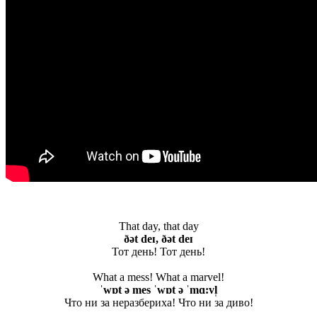
That day, that day
ðə
t
deɪ, ðə
t
deɪ
Тот день! Тот день!
What a mess! What a marvel!
ˈwɒt ə mes ˈwɒt ə ˈmɑ:vl̩
Что ни за неразбериха! Что ни за диво!