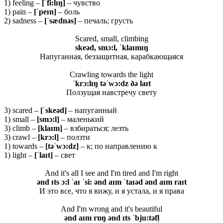
1) feeling –
[ˈfi:lɪŋ]
– чувство
1) pain –
[ˈpeɪn]
– боль
2) sadness –
[ˈsædnəs]
– печаль; грусть
Scared, small, climbing
skeəd, smɔ:l, ˈklaɪmɪŋ
Напуганная, беззащитная, карабкающаяся
Crawling towards the light
ˈkrɔ:lɪŋ təˈwɔ:dz ðə laɪt
Ползущая навстречу свету
3) scared –
[ˈ
skeə
d]
– напуганный
1) small –
[
smɔ:
l]
– маленький
3) climb –
[
klaɪ
m]
– взбираться; лезть
3) crawl –
[
krɔ:
l]
– ползти
1) towards –
[
təˈ
wɔ:
dz]
– к; по направлению к
1) light –
[ˈlaɪt]
– свет
And it's all I see and I'm tired and I'm right
ənd ɪts ɔ:l ˈaɪ ˈsi: ənd aɪm ˈtaɪəd ənd aɪm raɪt
И это все, что я вижу, и я устала, и я права
And I'm wrong and it's beautiful
ənd aɪm rɒŋ ənd ɪts ˈbju:təfl̩