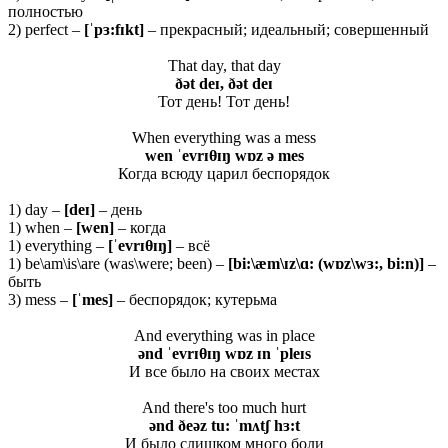
полностью
2) perfect –
[ˈ
pɜ:
fɪ
kt]
– прекрасный; идеальный; совершенный
That day, that day
ðət deɪ, ðət deɪ
Тот день! Тот день!
When everything was a mess
wen ˈ
evrɪ
θɪŋ
wɒ
z ə
mes
Когда всюду царил беспорядок
1) day –
[deɪ]
– день
1) when –
[wen]
– когда
1) everything –
[ˈevrɪ
θ
ɪŋ]
– всё
1) be\am\is\are (was\were; been) –
[bi:\æm\ɪz\ɑ: (wɒz\wɜ:, bi:n)]
–
быть
3) mess –
[ˈmes]
– беспорядок; кутерьма
And everything was in place
ə
nd ˈ
evrɪ
θɪŋ
wɒ
z ɪ
n ˈ
pleɪ
s
И все было на своих местах
And there's too much hurt
ənd ðeəz tu: ˈmʌtʃ hɜ:t
И было слишком много боли