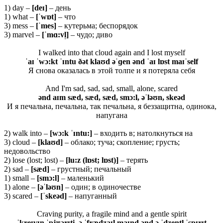
1) day –
[deɪ]
– день
1) what –
[ˈwɒt]
– что
3) mess –
[ˈmes]
– кутерьма; беспорядок
3) marvel –
[ˈmɑ:vl̩]
– чудо; диво
I walked into that cloud again and I lost myself
ˈaɪ ˈwɔ:kt ˈɪntu ðət klaʊd əˈɡen ənd ˈaɪ lɒst maɪˈself
Я снова оказалась в этой толпе и я потеряла себя
And I'm sad, sad, sad, small, alone, scared
ənd aɪm sæd, sæd, sæd, smɔ:l, əˈləʊn, skeəd
И я печальна, печальна, так печальна, я беззащитна, одинока,
напугана
2) walk into –
[
wɔ:
k ˈɪ
ntu:]
– входить в; натолкнуться на
3) cloud –
[
klaʊ
d]
– облако; туча; скопление; грусть;
недовольство
2) lose (lost; lost) –
[lu:z (lɒst; lɒst)]
– терять
2) sad –
[
sæ
d]
– грустный; печальный
1) small –
[
smɔ:
l]
– маленький
1) alone –
[əˈ
l
əʊ
n
]
– один; в одиночестве
3) scared –
[ˈ
skeə
d]
– напуганный
Craving purity, a fragile mind and a gentle spirit
ˈkreɪvɪŋ ˈpjʊərɪti, ə ˈfrædʒaɪl maɪnd ənd ə ˈdʒentl̩ ˈspɪrɪt