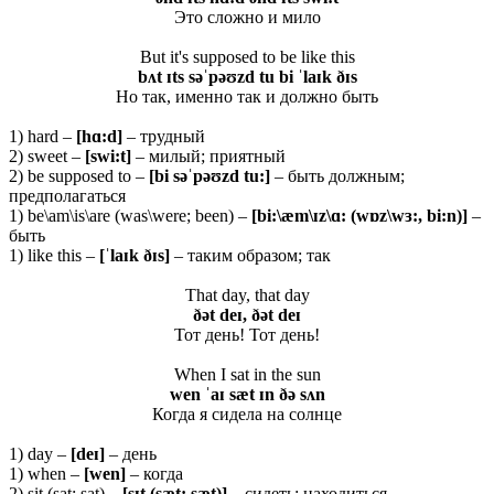
Это сложно и мило
But it's supposed to be like this
bʌt ɪts səˈpəʊzd tu bi ˈlaɪk ðɪs
Но так, именно так и должно быть
1) hard –
[
hɑ:
d]
– трудный
2) sweet –
[
swi:
t]
– милый; приятный
2) be supposed to –
[
bi
səˈ
pəʊ
zd
tu:]
– быть должным;
предполагаться
1) be\am\is\are (was\were; been) –
[bi:\æm\ɪz\ɑ: (wɒz\wɜ:, bi:n)]
–
быть
1) like this –
[ˈ
laɪ
k ðɪ
s]
– таким образом; так
That day, that day
ðət deɪ, ðət deɪ
Тот день! Тот день!
When I sat in the sun
wen ˈaɪ sæt ɪn ðə sʌn
Когда я сидела на солнце
1) day –
[
deɪ]
– день
1) when –
[
wen]
– когда
2) sit (sat; sat) –
[
sɪ
t (
sæ
t;
sæ
t)]
– сидеть; находиться