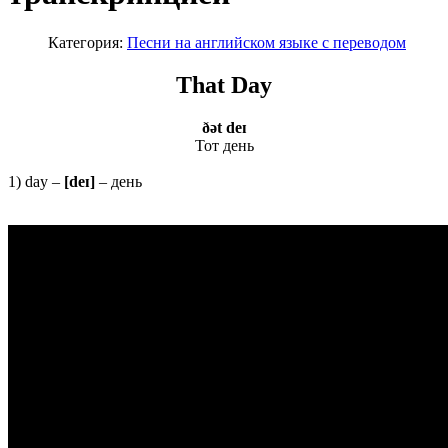
Категория:
Песни на английском языке с переводом
That Day
ðət deɪ
Тот день
1) day –
[deɪ]
– день