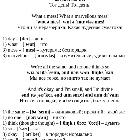
Тот день! Тот день!
What a mess! What a marvellous mess!
ˈwɒt ə mes! ˈwɒt ə ˈmɑ:vləs mes!
Что ни за неразбериха! Какая чудесная суматоха!
1) day –
[deɪ]
– день
1) what –
[ˈwɒt]
– что
3) mess –
[ˈ
mes]
– кутерьма; беспорядок
3) marvellous –
[ˈ
mɑ:
vlə
s]
– изумительный; удивительный
We're all the same, and no one thinks so
wɪə ɔ:l ðə ˈseɪm, ənd nəʊ wʌn ˈθ
ɪŋks ˈsəʊ
Мы все те же, но никто так не думает
And it's okay, and I'm small, and I'm divine
ənd ɪts ˌəʊˈkeɪ, ənd aɪm smɔ:l ənd aɪm dɪˈvaɪn
Но все в порядке, и я беззащитна, божественна
1) the same –
[ðə ˈ
seɪ
m]
– одинаковый; прежний; такой же
1) no one –
[nəʊ wʌn]
– никто
1) think (thought; thought) –
[ˈ
θ
ɪŋk (ˈθ
ɔ:t; ˈθ
ɔ:t)]
– думать
1) so –
[ˈ
səʊ]
– так
3) okay –
[ˌəʊˈ
keɪ]
– в порядке; нормально
1) small –
[
smɔ:
l]
– маленький