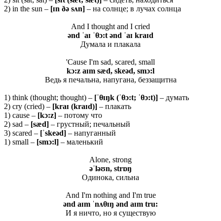
2) in the sun –
[ɪ
n ðə
sʌ
n]
– на солнце; в лучах солнца
And I thought and I cried
ənd ˈaɪ ˈθ
ɔ:t ənd ˈaɪ kraɪd
Думала и плакала
'Cause I'm sad, scared, small
kɔ:z aɪm sæd, skeəd, smɔ:l
Ведь я печальна, напугана, беззащитна
1) think (thought; thought) –
[ˈ
θ
ɪŋk (ˈθ
ɔ:t; ˈθ
ɔ:t)]
– думать
2) cry (cried) –
[kraɪ (kraɪd)]
– плакать
1) cause –
[kɔ:z]
– потому что
2) sad –
[
sæ
d]
– грустный; печальный
3) scared –
[ˈ
skeə
d]
– напуганный
1) small –
[smɔ:l]
– маленький
Alone, strong
əˈləʊn, strɒŋ
Одинока, сильна
And I'm nothing and I'm true
ənd aɪm ˈnʌθ
ɪŋ ənd aɪm tru:
И я ничто, но я существую