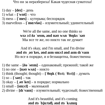
Что ни за неразбериха! Какая чудесная суматоха!
1) day –
[deɪ]
– день
1) what –
[ˈwɒt]
– что
3) mess –
[ˈ
mes]
– кутерьма; беспорядок
3) marvellous –
[ˈ
mɑ:
vlə
s]
– изумительный; удивительный
We're all the same, and no one thinks so
wɪə ɔ:l ðə ˈseɪm, ənd nəʊ wʌn ˈθ
ɪŋks ˈsəʊ
Мы все те же, но никто так не думает
And it's okay, and I'm small, and I'm divine
ənd ɪts ˌəʊˈkeɪ, ənd aɪm smɔ:l ənd aɪm dɪˈvaɪn
Но все в порядке, и я беззащитна, божественна
1) the same –
[ðə ˈ
seɪ
m]
– одинаковый; прежний; такой же
1) no one –
[nəʊ wʌn]
– никто
1) think (thought; thought) –
[ˈ
θ
ɪŋk (ˈθ
ɔ:t; ˈθ
ɔ:t)]
– думать
1) so –
[ˈ
səʊ]
– так
3) okay –
[ˌəʊˈ
keɪ]
– в порядке; нормально
1) small –
[
smɔ:
l]
– маленький
2) divine –
[dɪˈvaɪn]
– изумительный; чудесный; божественный
And it's beautiful, and it's coming
ənd ɪts ˈbju:təfl̩, ənd ɪts ˈkʌmɪŋ