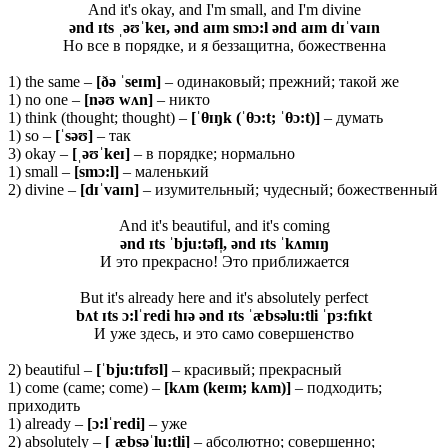
And it's okay, and I'm small, and I'm divine
ənd ɪts ˌəʊˈkeɪ, ənd aɪm smɔ:l ənd aɪm dɪˈvaɪn
Но все в порядке, и я беззащитна, божественна
1) the same –
[ðə ˈ
seɪ
m]
– одинаковый; прежний; такой же
1) no one –
[nəʊ wʌn]
– никто
1) think (thought; thought) –
[ˈ
θ
ɪŋk (ˈθ
ɔ:t; ˈθ
ɔ:t)]
– думать
1) so –
[ˈ
səʊ]
– так
3) okay –
[ˌəʊˈ
keɪ]
– в порядке; нормально
1) small –
[
smɔ:
l]
– маленький
2) divine –
[
dɪˈ
vaɪ
n]
– изумительный; чудесный; божественный
And it's beautiful, and it's coming
ənd ɪts ˈbju:təfl̩, ənd ɪts ˈkʌmɪŋ
И это прекрасно! Это приближается
But it's already here and it's absolutely perfect
bʌt ɪts ɔ:lˈredi hɪə ənd ɪts ˈæbsəlu:tli ˈpɜ:fɪkt
И уже здесь, и это само совершенство
2) beautiful –
[ˈ
bju:
tɪ
fʊ
l]
– красивый; прекрасный
1) come (came; come) –
[
kʌ
m (
keɪ
m;
kʌ
m)]
– подходить;
приходить
1) already –
[ɔ:
lˈ
redi]
– уже
2) absolutely –
[ˌæ
bsəˈ
lu:
tli]
– абсолютно; совершенно;