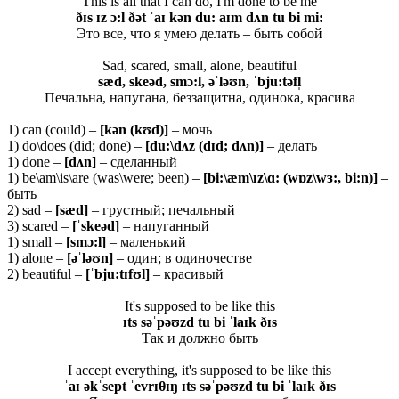
This is all that I can do, I'm done to be me
ðɪs ɪz ɔ:l ðət ˈaɪ kən du: aɪm dʌn tu bi mi:
Это все, что я умею делать – быть собой
Sad, scared, small, alone, beautiful
sæd, skeəd, smɔ:l, əˈləʊn, ˈbju:təfl̩
Печальна, напугана, беззащитна, одинока, красива
1) can (could) –
[
kə
n (
kʊ
d)]
– мочь
1) do\does (did; done) –
[du:\dʌz (dɪd; dʌn)]
– делать
1) done –
[dʌn]
– сделанный
1) be\am\is\are (was\were; been) –
[bi:\æm\ɪz\ɑ: (wɒz\wɜ:, bi:n)]
–
быть
2) sad –
[
sæ
d]
– грустный; печальный
3) scared –
[ˈ
skeə
d]
– напуганный
1) small –
[
smɔ:
l]
– маленький
1) alone –
[əˈ
l
əʊ
n
]
– один; в одиночестве
2) beautiful –
[ˈbju:tɪfʊl]
– красивый
It's supposed to be like this
ɪts səˈpəʊzd tu bi ˈlaɪk ðɪs
Так и должно быть
I accept everything, it's supposed to be like this
ˈaɪ əkˈsept ˈevrɪθɪŋ ɪts səˈpəʊzd tu bi ˈlaɪk ðɪs