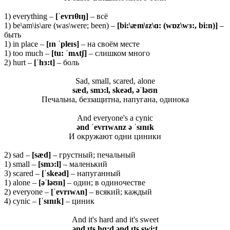
1) everything –
[ˈ
evrɪθɪŋ]
– всё
1) be\am\is\are (was\were; been) –
[bi:\æm\ɪz\ɑ: (wɒz\wɜ:, bi:n)]
–
быть
1) in place –
[ɪn ˈpleɪs]
– на своём месте
1) too much –
[tu: ˈmʌtʃ]
– слишком много
2) hurt –
[ˈhɜ:t]
– боль
Sad, small, scared, alone
sæd, smɔ:l, skeəd, əˈləʊn
Печальна, беззащитна, напугана, одинока
And everyone's a cynic
ə
nd ˈ
evrɪ
wʌ
nz ə ˈ
sɪ
nɪ
k
И окружают одни циники
2) sad –
[
sæ
d]
– грустный; печальный
1) small –
[
smɔ:
l]
– маленький
3) scared –
[ˈ
skeə
d]
– напуганный
1) alone –
[əˈ
l
əʊ
n
]
– один; в одиночестве
2) everyone –
[ˈ
evrɪ
wʌ
n]
– всякий; каждый
4) cynic –
[ˈ
sɪ
nɪ
k]
– циник
And it's hard and it's sweet
ənd ɪts hɑ:d ənd ɪts swi:t