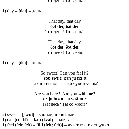
Тот день! Тот день!
1) day –
[
deɪ]
– день
That day, that day
ðət deɪ, ðət deɪ
Тот день! Тот день!
That day, that day
ðət deɪ, ðət deɪ
Тот день! Тот день!
1) day –
[
deɪ]
– день
So sweet! Can you feel it?
ˈsəʊ swi:t! kən ju fi:l ɪt
Так приятно! Ты это чувствуешь?
Are you here? Are you with me?
ɑ: ju hɪə ɑ: ju wɪð mi:
Ты здесь? Ты со мной?
2) sweet –
[swi:t]
– милый; приятный
1) can (could) –
[
kə
n (
kʊ
d)]
– мочь
1) feel (felt; felt) –
[fi:l (felt; felt)]
– чувствовать; ощущать