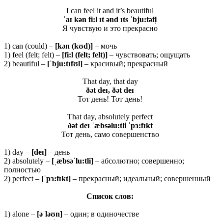
I can feel it and it’s beautiful
ˈaɪ kən fi:l ɪt ənd ɪts ˈbju:təfl̩
Я чувствую и это прекрасно
1) can (could) –
[
kə
n (
kʊ
d)]
– мочь
1) feel (felt; felt) –
[fi:l (felt; felt)]
– чувствовать; ощущать
2) beautiful –
[ˈbju:tɪfʊl]
– красивый; прекрасный
That day, that day
ðə
t
deɪ, ðə
t
deɪ
Тот день! Тот день!
That day, absolutely perfect
ðət deɪ ˈæbsəlu:tli ˈpɜ:fɪkt
Тот день, само совершенство
1) day –
[
deɪ]
– день
2) absolutely –
[ˌæbsəˈlu:tli]
– абсолютно; совершенно;
полностью
2) perfect –
[ˈ
pɜ:
fɪ
kt]
– прекрасный; идеальный; совершенный
Список слов:
1) alone –
[əˈ
l
əʊ
n
]
– один; в одиночестве