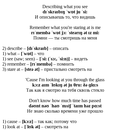
Describing what you see
dɪˈskraɪbɪŋ ˈwɒt ju ˈsi:
И описываешь то, что видишь
Remember what you're staring at is me
rɪˈmembə ˈwɒt jɔ: ˈsteərɪŋ ət ɪz mi:
Помни — ты смотришь на меня
2) describe –
[
dɪˈ
skraɪ
b]
– описать
1) what –
[ˈwɒt]
– что
1) see (saw; seen) –
[ˈsi: (ˈsɔ:, ˈsi:n)]
– видеть
2) remember –
[
rɪˈ
membə]
– помнить
3) stare at –
[
steə ə
t]
– пристально смотреть на
'Cause I'm looking at you through the glass
kɔ:z aɪm ˈlʊkɪŋ ət ju θ
ru: ðə ɡlɑ:s
Так как я смотрю на тебя сквозь стекло
Don't know how much time has passed
dəʊnt nəʊ ˈhaʊ ˈmʌtʃ ˈtaɪm həz pɑ:st
Не знаю сколько времени уже прошло
1) cause –
[
kɔ:
z]
– так как; потому что
1) look at –
[ˈ
lʊ
k ə
t]
– смотреть на