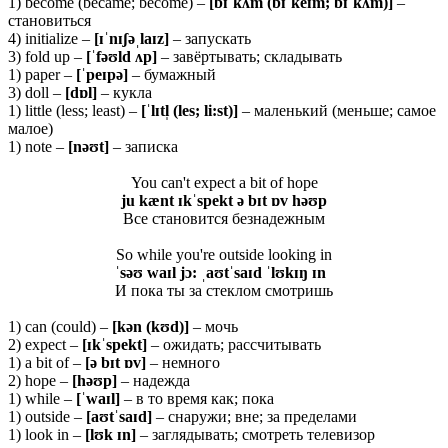
1) become (became; become) –
[bɪˈkʌm (bɪˈkeɪm; bɪˈkʌm)]
–
становиться
4) initialize –
[ɪˈnɪʃəˌlaɪz]
– запускать
3) fold up –
[ˈfəʊld ʌp]
– завёртывать; складывать
1) paper –
[ˈpeɪpə]
– бумажный
3) doll –
[dɒl]
– кукла
1) little (less; least) –
[ˈlɪtl̩ (les; li:st)]
– маленький (меньше; самое
малое)
1) note –
[nəʊt]
– записка
You can't expect a bit of hope
ju kænt ɪkˈspekt ə bɪt ɒv həʊp
Все становится безнадежным
So while you're outside looking in
ˈsəʊ waɪl jɔ: ˌaʊtˈsaɪd ˈlʊkɪŋ ɪn
И пока ты за стеклом смотришь
1) can (could) –
[
kə
n (
kʊ
d)]
– мочь
2) expect –
[ɪ
kˈ
spekt]
– ожидать; рассчитывать
1) a bit of –
[ə bɪt ɒv]
– немного
2) hope –
[
h
əʊ
p
]
– надежда
1) while –
[ˈ
waɪ
l]
– в то время как; пока
1) outside –
[
aʊ
tˈ
saɪ
d]
– снаружи; вне; за пределами
1) look in –
[
lʊ
k ɪ
n]
– заглядывать; смотреть телевизор