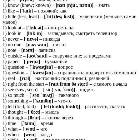
1) know (knew; known) –
[nəʊ (nju:, nəʊn)]
– знать
1) like –
[ˈlaɪk]
– похожий; как
1) little (less; least) –
[ˈlɪtl̩ (les; li:st)]
– маленький (меньше; самое
малое)
1) look at –
[ˈ
lʊ
k ə
t]
– смотреть на
1) look in –
[
lʊ
k ɪ
n]
– заглядывать; смотреть телевизор
1) never –
[ˈnevə]
– никогда
1) no one –
[nəʊ wʌn]
– никто
1) note –
[
nəʊ
t]
– записка
1) outside –
[
aʊ
tˈ
saɪ
d]
– снаружи; вне; за пределами
1) paper –
[ˈ
peɪ
pə]
– бумажный
1) question –
[ˈ
kwestʃə
n]
– вопрос
1) question –
[ˈ
kwestʃə
n]
– спрашивать; подвергнуть сомнению
1) real –
[
rɪə
l]
– настоящий; подлинный; реальный
1) right from the start –
[raɪt frɒm ðə stɑ:t]
– с самого начала
1) see (saw; seen) –
[ˈsi: (ˈsɔ:, ˈsi:n)]
– видеть
1) so much –
[ˈsəʊ ˈmʌtʃ]
– такмного
1) something –
[ˈsʌmθɪŋ]
– что-то
1) tell (told; told) –
[ˈtel (toʊld; toʊld)]
– рассказать; сказать
1) thought –
[ˈ
θ
ɔ:t]
– мысль
1) through –
[θru:]
– сквозь; через
1) time –
[ˈtaɪm]
– время
1) what –
[ˈwɒt]
– что
1) when –
[
wen]
– когда