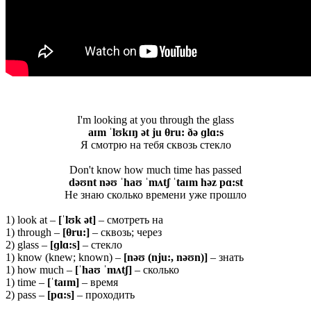
I'm looking at you through the glass
aɪm ˈlʊkɪŋ ət ju θru: ðə ɡlɑ:s
Я смотрю на тебя сквозь стекло
Don't know how much time has passed
dəʊnt nəʊ ˈhaʊ ˈmʌtʃ ˈtaɪm həz pɑ:st
Не знаю сколько времени уже прошло
1) look at –
[ˈlʊk ət]
– смотреть на
1) through –
[
θru
:]
– сквозь; через
2) glass –
[ɡlɑ:s]
– стекло
1) know (knew; known) –
[nəʊ (nju:, nəʊn)]
– знать
1) how much –
[ˈhaʊ ˈmʌtʃ]
– сколько
1) time –
[ˈtaɪm]
– время
2) pass –
[pɑ:s]
– проходить