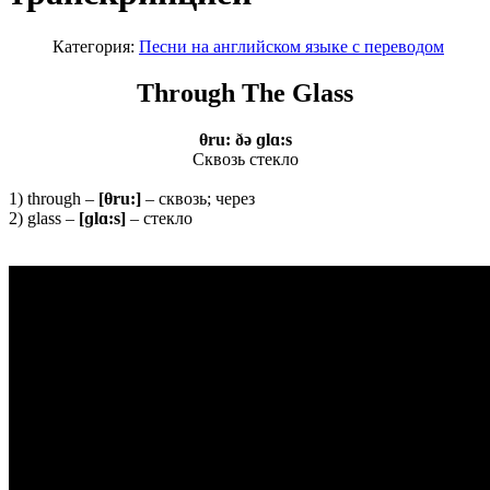
Категория:
Песни на английском языке с переводом
Through The Glass
θ
ru: ðə ɡlɑ:s
Сквозь стекло
1) through –
[θru:]
– сквозь; через
2) glass –
[ɡlɑ:s]
– стекло