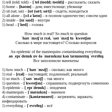
1) tell (told; told) –
[ˈ
tel (
toʊ
ld;
toʊ
ld)]
– рассказать; сказать
1) home –
[
həʊ
m]
– дом; вместилище; убежище
2) sit (sat; sat) –
[
sɪ
t (
sæ
t;
sæ
t)]
– сидеть; находиться
1) all alone –
[ɔ:
l əˈ
ləʊ
n]
– в полном одиночестве; совсем один
2) inside –
[ɪ
nˈ
saɪ
d]
– внутри
1) head –
[ˈ
hed]
– голова
How much is real? So much to question
ˈhaʊ ˈmʌtʃ ɪz rɪəl, ˈsəʊ ˈmʌtʃ tu ˈkwestʃən
Сколько в мире настоящего? Столько вопросов
An epidemic of the mannequins contaminating everything
ən ˌepɪˈdemɪk ɒv ðə ˈmænɪkɪnz kənˈtæmɪneɪtɪŋ ˈevrɪθ
ɪŋ
Все заполонили манекены
1) how much –
[ˈ
haʊ ˈ
mʌ
tʃ]
– сколько; как много
1) real –
[
rɪə
l]
– настоящий; подлинный; реальный
1) so much –
[ˈ
səʊ ˈ
mʌ
tʃ]
– так много
1) question –
[ˈ
kwestʃə
n]
– спрашивать; подвергнуть сомнению
3) epidemic –
[ˌ
epɪˈ
demɪ
k]
– эпидемия
4) mannequin –
[ˈ
mæ
nɪ
kɪ
n]
– манекен
4) contaminate –
[
kə
ntæ
mɪ
neɪ
t]
– загрязнять; заражать;
инфицировать
1) everything –
[ˈevrɪ
θ
ɪŋ]
– всё