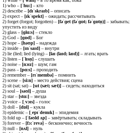
1) while –
[ˈ
waɪ
l]
– в то время как; пока
1) who –
[ˈ
hu:]
– кто
2) describe –
[
dɪˈ
skraɪ
b]
– описать
2) expect –
[ɪ
kˈ
spekt]
– ожидать; рассчитывать
2) forget (forgot; forgotten) –
[
fəˈɡ
et (
fəˈɡɒ
t;
fəˈɡɒ
tn̩)]
– забывать;
упустить из виду
2) glass –
[ɡlɑ:s]
– стекло
2) God –
[ɡɒd]
– Бог
2) hope –
[həʊp]
– надежда
2) inside –
[ɪnˈsaɪd]
– внутри
2) lie (lied; lied (lying) –
[laɪ (laɪd; laɪd)]
– лгать; врать
2) listen –
[ˈlɪsn̩]
– слушать
2) noise –
[nɔɪz]
– шум; гам
2) pass –
[pɑ:s]
– проходить
2) remember –
[rɪˈmembə]
– помнить
2) scene –
[
si
:
n
]
– место действия; сцена
2) sit (sat; sat) –
[
sɪ
t (
sæ
t;
sæ
t)]
– сидеть; находиться
2) soul –
[
səʊ
l]
– душа
2) star –
[
stɑ:]
– звезда
2) voice –
[ˌ
vɔɪ
s]
– голос
3) doll –
[
dɒ
l]
– кукла
3) epidemic –
[ˌ
epɪˈ
demɪ
k]
– эпидемия
3) fold up –
[ˈ
fəʊ
ld ʌ
p]
– завёртывать; складывать
3) forever –
[
f
ɔ:ˈ
rev
ə]
– бесконечно; вечность
3) null –
[
nʌ
l]
– нуль