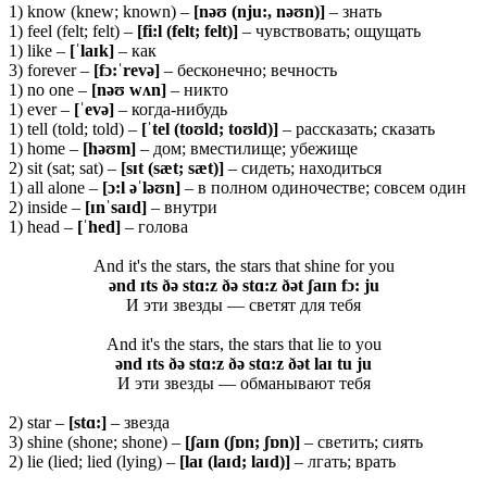
1) know (knew; known) –
[nəʊ (nju:, nəʊn)]
– знать
1) feel (felt; felt) –
[fi:l (felt; felt)]
– чувствовать; ощущать
1) like –
[ˈ
laɪ
k]
– как
3) forever –
[
f
ɔ:ˈ
rev
ə]
– бесконечно; вечность
1) no one –
[
nəʊ
wʌ
n]
– никто
1) ever –
[ˈ
evə]
– когда-нибудь
1) tell (told; told) –
[ˈ
tel (
toʊ
ld;
toʊ
ld)]
– рассказать; сказать
1) home –
[
həʊ
m]
– дом; вместилище; убежище
2) sit (sat; sat) –
[
sɪ
t (
sæ
t;
sæ
t)]
– сидеть; находиться
1) all alone –
[ɔ:
l əˈ
ləʊ
n]
– в полном одиночестве; совсем один
2) inside –
[ɪ
nˈ
saɪ
d]
– внутри
1) head –
[ˈ
hed]
– голова
And it's the stars, the stars that shine for you
ənd ɪts ðə stɑ:z ðə stɑ:z ðət ʃaɪn fɔ: ju
И эти звезды — светят для тебя
And it's the stars, the stars that lie to you
ənd ɪts ðə stɑ:z ðə stɑ:z ðət laɪ tu ju
И эти звезды — обманывают тебя
2) star –
[
stɑ:]
– звезда
3) shine (shone; shone) –
[ʃaɪn (ʃɒn; ʃɒn)]
– светить; сиять
2) lie (lied; lied (lying) –
[laɪ (laɪd; laɪd)]
– лгать; врать