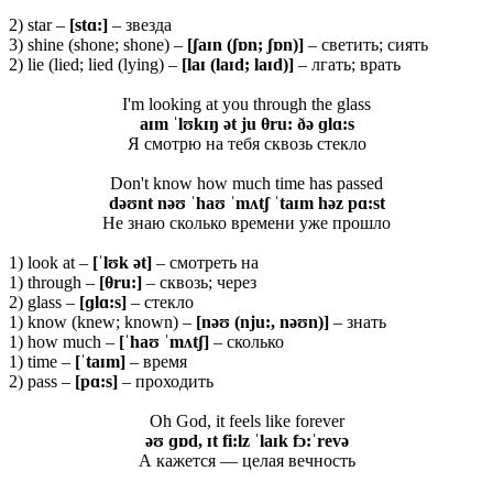
2) star –
[
stɑ:]
– звезда
3) shine (shone; shone) –
[ʃaɪn (ʃɒn; ʃɒn)]
– светить; сиять
2) lie (lied; lied (lying) –
[laɪ (laɪd; laɪd)]
– лгать; врать
I'm looking at you through the glass
aɪm ˈlʊkɪŋ ət ju θru: ðə ɡlɑ:s
Я смотрю на тебя сквозь стекло
Don't know how much time has passed
dəʊnt nəʊ ˈhaʊ ˈmʌtʃ ˈtaɪm həz pɑ:st
Не знаю сколько времени уже прошло
1) look at –
[ˈ
lʊ
k ə
t]
– смотреть на
1) through –
[
θru
:]
– сквозь; через
2) glass –
[ɡ
lɑ:
s]
– стекло
1) know (knew; known) –
[nəʊ (nju:, nəʊn)]
– знать
1) how much –
[ˈhaʊ ˈmʌtʃ]
– сколько
1) time –
[ˈtaɪm]
– время
2) pass –
[pɑ:s]
– проходить
Oh God, it feels like forever
əʊ ɡɒd, ɪt fi:lz ˈlaɪk
fɔ:ˈrevə
А кажется — целая вечность