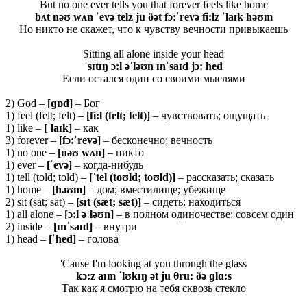
But no one ever tells you that forever feels like home
bʌt nəʊ wʌn ˈevə telz ju ðət fɔ:ˈrevə fi:lz ˈlaɪk həʊm
Но никто не скажет, что к чувству вечности привыкаешь
Sitting all alone inside your head
ˈsɪtɪŋ ɔ:l əˈləʊn ɪnˈsaɪd jɔ: hed
Если остался один со своими мыслями
2) God –
[ɡɒd]
– Бог
1) feel (felt; felt) –
[fi:l (felt; felt)]
– чувствовать; ощущать
1) like –
[ˈ
laɪ
k]
– как
3) forever –
[
f
ɔ:ˈ
rev
ə]
– бесконечно; вечность
1) no one –
[
nəʊ
wʌ
n]
– никто
1) ever –
[ˈ
evə]
– когда-нибудь
1) tell (told; told) –
[ˈ
tel (
toʊ
ld;
toʊ
ld)]
– рассказать; сказать
1) home –
[
həʊ
m]
– дом; вместилище; убежище
2) sit (sat; sat) –
[
sɪ
t (
sæ
t;
sæ
t)]
– сидеть; находиться
1) all alone –
[ɔ:
l əˈ
ləʊ
n]
– в полном одиночестве; совсем один
2) inside –
[ɪ
nˈ
saɪ
d]
– внутри
1) head –
[ˈ
hed]
– голова
'Cause I'm looking at you through the glass
kɔ:z aɪm ˈlʊkɪŋ ət ju θ
ru: ðə ɡlɑ:s
Так как я смотрю на тебя сквозь стекло