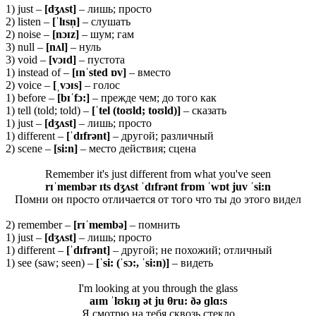
1) just –
[
dʒʌ
st]
– лишь; просто
2) listen –
[ˈ
lɪ
sn̩]
– слушать
2) noise –
[
nɔɪ
z]
– шум; гам
3) null –
[
nʌ
l]
– нуль
3) void –
[vɔɪd]
– пустота
1) instead of –
[ɪnˈsted ɒv]
– вместо
2) voice –
[ˌ
vɔɪ
s]
– голос
1) before –
[
bɪˈ
fɔ:]
– прежде чем; до того как
1) tell (told; told) –
[ˈtel (toʊld; toʊld)]
– сказать
1) just –
[
dʒʌ
st]
– лишь; просто
1) different –
[ˈ
dɪ
frə
nt]
– другой; различный
2) scene –
[
si
:
n
]
– место действия; сцена
Remember it's just different from what you've seen
rɪˈmembər ɪts dʒʌst ˈdɪfrənt frɒm ˈwɒt juv ˈsi:n
Помни он просто отличается от того что ты до этого видел
2) remember –
[
rɪˈ
membə]
– помнить
1) just –
[
dʒʌ
st]
– лишь; просто
1) different –
[ˈ
dɪ
frə
nt]
– другой; не похожий; отличный
1) see (saw; seen) –
[ˈsi: (ˈsɔ:, ˈsi:n)]
– видеть
I'm looking at you through the glass
aɪm ˈlʊkɪŋ ət ju θru: ðə ɡlɑ:s
Я смотрю на тебя сквозь стекло