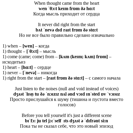
When thought came from the heart
wen ˈθɔ:t keɪm frɒm ðə hɑ:t
Когда мысль приходит от сердца
It never did right from the start
bʌt ˈnevə dɪd raɪt frɒm ðə stɑ:t
Но не все было правильно сделано изначально
1) when –
[wen]
– когда
1) thought –
[ˈ
θ
ɔ:t]
– мысль
1) come (came; come) from –
[kʌm (keɪm; kʌm) frɒm]
–
исходитьиз
1) heart –
[hɑ:t]
– сердце
1) never –
[ˈnevə]
– никогда
1) right from the start –
[raɪt frɒm ðə stɑ:t]
– с самого начала
Just listen to the noises (null and void instead of voices)
dʒʌst ˈlɪsn̩ tu ðə ˈnɔɪzɪz nʌl ənd vɔɪd ɪnˈsted ɒv ˈvɔɪsɪz
Просто прислушайся к шуму (тишина и пустота вместо
голосов)
Before you tell yourself it's just a different scene
bɪˈfɔ: ju tel jɔ:ˈself ɪts dʒʌst ə ˈdɪfrənt si:n
Пока ты не сказал себе, что это новый эпизод