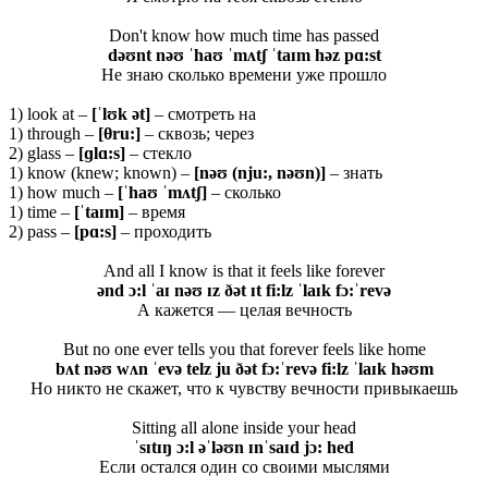
Don't know how much time has passed
dəʊnt nəʊ ˈhaʊ ˈmʌtʃ ˈtaɪm həz pɑ:st
Не знаю сколько времени уже прошло
1) look at –
[ˈ
lʊ
k ə
t]
– смотреть на
1) through –
[
θru
:]
– сквозь; через
2) glass –
[ɡ
lɑ:
s]
– стекло
1) know (knew; known) –
[nəʊ (nju:, nəʊn)]
– знать
1) how much –
[ˈhaʊ ˈmʌtʃ]
– сколько
1) time –
[ˈtaɪm]
– время
2) pass –
[pɑ:s]
– проходить
And all I know is that it feels like forever
ənd ɔ:l ˈaɪ nəʊ ɪz ðət ɪt fi:lz ˈlaɪk fɔ:ˈrevə
А кажется — целая вечность
But no one ever tells you that forever feels like home
bʌt nəʊ wʌn ˈevə telz ju ðət fɔ:ˈrevə fi:lz ˈlaɪk həʊm
Но никто не скажет, что к чувству вечности привыкаешь
Sitting all alone inside your head
ˈsɪtɪŋ ɔ:l əˈləʊn ɪnˈsaɪd jɔ: hed
Если остался один со своими мыслями