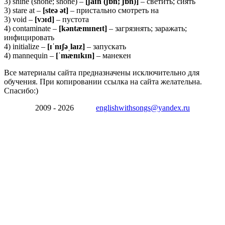
3) shine (shone; shone) –
[ʃaɪn (ʃɒn; ʃɒn)]
– светить; сиять
3) stare at –
[
steə ə
t]
– пристально смотреть на
3) void –
[
vɔɪ
d]
– пустота
4) contaminate –
[
kə
ntæ
mɪ
neɪ
t]
– загрязнять; заражать;
инфицировать
4) initialize –
[ɪˈ
nɪʃəˌ
laɪ
z]
– запускать
4) mannequin –
[ˈ
mæ
nɪ
kɪ
n]
– манекен
Все материалы сайта предназначены исключительно для
обучения. При копировании ссылка на сайта желательна.
Спасибо:)
2009 - 2026
englishwithsongs@yandex.ru