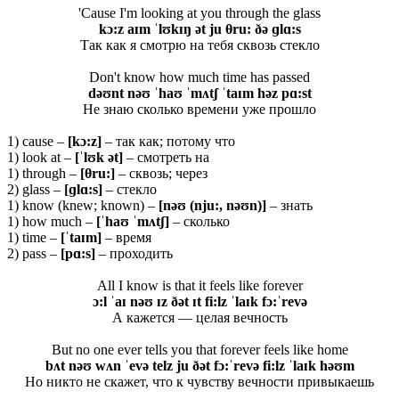
'Cause I'm looking at you through the glass
kɔ:z aɪm ˈlʊkɪŋ ət ju θ
ru: ðə ɡlɑ:s
Так как я смотрю на тебя сквозь стекло
Don't know how much time has passed
dəʊnt nəʊ ˈhaʊ ˈmʌtʃ ˈtaɪm həz pɑ:st
Не знаю сколько времени уже прошло
1) cause –
[kɔ:z]
– так как; потому что
1) look at –
[ˈlʊk ət]
– смотреть на
1) through –
[
θru
:]
– сквозь; через
2) glass –
[ɡlɑ:s]
– стекло
1) know (knew; known) –
[nəʊ (nju:, nəʊn)]
– знать
1) how much –
[ˈhaʊ ˈmʌtʃ]
– сколько
1) time –
[ˈtaɪm]
– время
2) pass –
[pɑ:s]
– проходить
All I know is that it feels like forever
ɔ:l ˈaɪ nəʊ ɪz ðət ɪt fi:lz ˈlaɪk fɔ:ˈrevə
А кажется — целая вечность
But no one ever tells you that forever feels like home
bʌt nəʊ wʌn ˈevə telz ju ðət fɔ:ˈrevə fi:lz ˈlaɪk həʊm
Но никто не скажет, что к чувству вечности привыкаешь