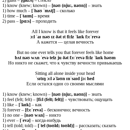
2) glass –
[ɡ
lɑ:
s]
– стекло
1) know (knew; known) –
[nəʊ (nju:, nəʊn)]
– знать
1) how much –
[ˈhaʊ ˈmʌtʃ]
– сколько
1) time –
[ˈtaɪm]
– время
2) pass –
[pɑ:s]
– проходить
All I know is that it feels like forever
ɔ:l ˈaɪ nəʊ ɪz ðət ɪt fi:lz ˈlaɪk fɔ:ˈrevə
А кажется — целая вечность
But no one ever tells you that forever feels like home
bʌt nəʊ wʌn ˈevə telz ju ðət fɔ:ˈrevə fi:lz ˈlaɪk həʊm
Но никто не скажет, что к чувству вечности привыкаешь
Sitting all alone inside your head
ˈsɪtɪŋ ɔ:l əˈləʊn ɪnˈsaɪd jɔ: hed
Если остался один со своими мыслями
1) know (knew; known) –
[nəʊ (nju:, nəʊn)]
– знать
1) feel (felt; felt) –
[fi:l (felt; felt)]
– чувствовать; ощущать
1) like –
[ˈ
laɪ
k]
– как
3) forever –
[
f
ɔ:ˈ
rev
ə]
– бесконечно; вечность
1) no one –
[
nəʊ
wʌ
n]
– никто
1) ever –
[ˈ
evə]
– когда-нибудь
1) tell (told; told) –
[ˈ
tel (
toʊ
ld;
toʊ
ld)]
– рассказать; сказать