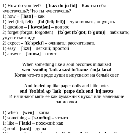
1) How do you feel? –
[ˈ
haʊ
du
ju
fi:
l]
– Как ты себя
чувствуешь?; Что ты чувствуешь?
1) how –
[ˈhaʊ]
– как
1) feel (felt; felt) –
[fi:l (felt; felt)]
– чувствовать; ощущать
1) question –
[ˈkwestʃən]
– вопрос
2) forget (forgot; forgotten) –
[fəˈɡet (fəˈɡɒt; fəˈɡɒtn̩)]
– забывать;
упуститьизвиду
2) expect –
[ɪ
kˈ
spekt]
– ожидать; рассчитывать
1) easy –
[ˈ
i:
zɪ]
– легкий; простой
1) answer –
[ˈɑ:nsə]
– ответ
When something like a soul becomes initialized
wen ˈsʌmθɪŋ ˈlaɪk ə səʊl bɪˈkʌmz ɪˈnɪʃəˌlaɪzd
Когда что-то вроде души выпускают на белый свет
And folded up like paper dolls and little notes
ənd ˈfəʊldɪd ʌp ˈlaɪk ˈpeɪpə dɒlz ənd ˈlɪtl̩ nəʊts
И начинают мять ее как бумажных кукол или маленькие
записочки
1) when –
[wen]
– когда
1) something –
[ˈsʌmθɪŋ]
– что-то
1) like –
[ˈlaɪk]
– похожий; как
2) soul –
[səʊl]
– душа