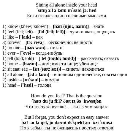
Sitting all alone inside your head
ˈsɪtɪŋ ɔ:l əˈləʊn ɪnˈsaɪd jɔ: hed
Если остался один со своими мыслями
1) know (knew; known) –
[nəʊ (nju:, nəʊn)]
– знать
1) feel (felt; felt) –
[fi:l (felt; felt)]
– чувствовать; ощущать
1) like –
[ˈlaɪk]
– как
3) forever –
[
f
ɔ:ˈ
rev
ə]
– бесконечно; вечность
1) no one –
[
nəʊ
wʌ
n]
– никто
1) ever –
[ˈ
evə]
– когда-нибудь
1) tell (told; told) –
[ˈ
tel (
toʊ
ld;
toʊ
ld)]
– рассказать; сказать
1) home –
[
həʊ
m]
– дом; вместилище; убежище
2) sit (sat; sat) –
[
sɪ
t (
sæ
t;
sæ
t)]
– сидеть; находиться
1) all alone –
[ɔ:l əˈləʊn]
– в полном одиночестве; совсем один
2) inside –
[ɪ
nˈ
saɪ
d]
– внутри
1) head –
[ˈ
hed]
– голова
How do you feel? That is the question
ˈhaʊ du ju fi:l? ðæt ɪz ðə ˈkwestʃən
Что ты чувствуешь? — вот в чем вопрос
But I forget, you don't expect an easy answer
bʌt ˈaɪ fəˈɡet, ju dəʊnt ɪkˈspekt ən ˈi:zi ˈɑ:nsə
Но я забыл, ты не ожидаешь простых ответов