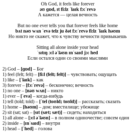
Oh God, it feels like forever
əʊ ɡɒd, ɪt fi:lz ˈlaɪk
fɔ:ˈrevə
А кажется — целая вечность
But no one ever tells you that forever feels like home
bʌt nəʊ wʌn ˈevə telz ju ðət fɔ:ˈrevə fi:lz ˈlaɪk həʊm
Но никто не скажет, что к чувству вечности привыкаешь
Sitting all alone inside your head
ˈsɪtɪŋ ɔ:l əˈləʊn ɪnˈsaɪd jɔ: hed
Если остался один со своими мыслями
2) God –
[ɡɒd]
– Бог
1) feel (felt; felt) –
[fi:l (felt; felt)]
– чувствовать; ощущать
1) like –
[ˈlaɪk]
– как
3) forever –
[
f
ɔ:ˈ
rev
ə]
– бесконечно; вечность
1) no one –
[
nəʊ
wʌ
n]
– никто
1) ever –
[ˈ
evə]
– когда-нибудь
1) tell (told; told) –
[ˈ
tel (
toʊ
ld;
toʊ
ld)]
– рассказать; сказать
1) home –
[
həʊ
m]
– дом; вместилище; убежище
2) sit (sat; sat) –
[
sɪ
t (
sæ
t;
sæ
t)]
– сидеть; находиться
1) all alone –
[ɔ:l əˈləʊn]
– в полном одиночестве; совсем один
2) inside –
[ɪ
nˈ
saɪ
d]
– внутри
1) head –
[ˈ
hed]
– голова