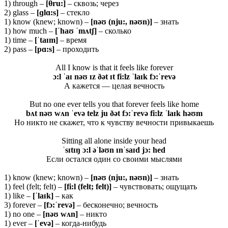
1) through –
[
θru
:]
– сквозь; через
2) glass –
[ɡ
lɑ:
s]
– стекло
1) know (knew; known) –
[nəʊ (nju:, nəʊn)]
– знать
1) how much –
[ˈhaʊ ˈmʌtʃ]
– сколько
1) time –
[ˈtaɪm]
– время
2) pass –
[pɑ:s]
– проходить
All I know is that it feels like forever
ɔ:l ˈaɪ nəʊ ɪz ðət ɪt fi:lz ˈlaɪk fɔ:ˈrevə
А кажется — целая вечность
But no one ever tells you that forever feels like home
bʌt nəʊ wʌn ˈevə telz ju ðət fɔ:ˈrevə fi:lz ˈlaɪk həʊm
Но никто не скажет, что к чувству вечности привыкаешь
Sitting all alone inside your head
ˈsɪtɪŋ ɔ:l əˈləʊn ɪnˈsaɪd jɔ: hed
Если остался один со своими мыслями
1) know (knew; known) –
[nəʊ (nju:, nəʊn)]
– знать
1) feel (felt; felt) –
[fi:l (felt; felt)]
– чувствовать; ощущать
1) like –
[ˈ
laɪ
k]
– как
3) forever –
[
f
ɔ:ˈ
rev
ə]
– бесконечно; вечность
1) no one –
[
nəʊ
wʌ
n]
– никто
1) ever –
[ˈ
evə]
– когда-нибудь