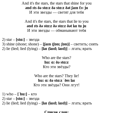
And it's the stars, the stars that shine for you
ənd ɪts ðə stɑ:z ðə stɑ:z ðət ʃaɪn fɔ: ju
И эти звезды — светят для тебя
And it's the stars, the stars that lie to you
ənd ɪts ðə stɑ:z ðə stɑ:z ðət laɪ tu ju
И эти звезды — обманывают тебя
2) star –
[
stɑ:]
– звезда
3) shine (shone; shone) –
[ʃaɪn (ʃɒn; ʃɒn)]
– светить; сиять
2) lie (lied; lied (lying) –
[laɪ (laɪd; laɪd)]
– лгать; врать
Who are the stars?
hu: ɑ: ðə stɑ:z
Кто эти звёзды?
Who are the stars? They lie!
hu: ɑ: ðə stɑ:z ˈðeɪ laɪ
Кто эти звёзды? Они лгут!
1) who –
[ˈhu:]
– кто
2) star –
[stɑ:]
– звезда
2) lie (lied; lied (lying) –
[laɪ (laɪd; laɪd)]
– лгать; врать
Список слов: