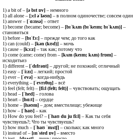
1) a bit of –
[ə
bɪ
t ɒ
v]
– немного
1) all alone –
[ɔ:
l əˈ
ləʊ
n]
– в полном одиночестве; совсем один
1) answer –
[ˈɑ:
nsə]
– ответ
1) become (became; become) –
[
b
ɪˈ
k
ʌ
m
(
b
ɪˈ
ke
ɪ
m
;
b
ɪˈ
k
ʌ
m
)]
–
становиться
1) before –
[
bɪˈ
fɔ:]
– прежде чем; до того как
1) can (could) –
[
kə
n (
kʊ
d)]
– мочь
1) cause –
[
kɔ:
z]
– так как; потому что
1) come (came; come) from –
[kʌm (keɪm; kʌm) frɒm]
–
исходитьиз
1) different –
[ˈ
dɪ
frə
nt]
– другой; не похожий; отличный
1) easy –
[ˈ
i:
zɪ]
– легкий; простой
1) ever –
[ˈ
evə]
– когда-нибудь
1) everything –
[ˈevrɪ
θ
ɪŋ]
– всё
1) feel (felt; felt) –
[fi:l (felt; felt)]
– чувствовать; ощущать
1) head –
[ˈhed]
– голова
1) heart –
[hɑ:t]
– сердце
1) home –
[
həʊ
m]
– дом; вместилище; убежище
1) how –
[ˈhaʊ]
– как
1) How do you feel? –
[ˈ
haʊ
du
ju
fi:
l]
– Как ты себя
чувствуешь?; Что ты чувствуешь?
1) how much –
[ˈ
haʊ ˈ
mʌ
tʃ]
– сколько; как много
1) instead of –
[ɪnˈsted ɒv]
– вместо
1) just –
[dʒʌst]
– лишь; просто