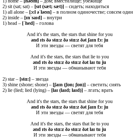
1) home –
[
həʊ
m]
– дом; вместилище; убежище
2) sit (sat; sat) –
[
sɪ
t (
sæ
t;
sæ
t)]
– сидеть; находиться
1) all alone –
[ɔ:
l əˈ
ləʊ
n]
– в полном одиночестве; совсем один
2) inside –
[ɪ
nˈ
saɪ
d]
– внутри
1) head –
[ˈ
hed]
– голова
And it's the stars, the stars that shine for you
ənd ɪts ðə stɑ:z ðə stɑ:z ðət ʃaɪn fɔ: ju
И эти звезды — светят для тебя
And it's the stars, the stars that lie to you
ənd ɪts ðə stɑ:z ðə stɑ:z ðət laɪ tu ju
И эти звезды — обманывают тебя
2) star –
[
stɑ:]
– звезда
3) shine (shone; shone) –
[ʃaɪn (ʃɒn; ʃɒn)]
– светить; сиять
2) lie (lied; lied (lying) –
[laɪ (laɪd; laɪd)]
– лгать; врать
And it's the stars, the stars that shine for you
ənd ɪts ðə stɑ:z ðə stɑ:z ðət ʃaɪn fɔ: ju
И эти звезды — светят для тебя
And it's the stars, the stars that lie to you
ənd ɪts ðə stɑ:z ðə stɑ:z ðət laɪ tu ju
И эти звезды — обманывают тебя