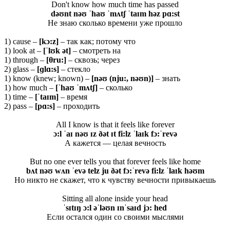
Don't know how much time has passed
dəʊnt nəʊ ˈhaʊ ˈmʌtʃ ˈtaɪm həz pɑ:st
Не знаю сколько времени уже прошло
1) cause –
[
kɔ:
z]
– так как; потому что
1) look at –
[ˈ
lʊ
k ə
t]
– смотреть на
1) through –
[
θru
:]
– сквозь; через
2) glass –
[ɡ
lɑ:
s]
– стекло
1) know (knew; known) –
[nəʊ (nju:, nəʊn)]
– знать
1) how much –
[ˈhaʊ ˈmʌtʃ]
– сколько
1) time –
[ˈtaɪm]
– время
2) pass –
[pɑ:s]
– проходить
All I know is that it feels like forever
ɔ:l ˈaɪ nəʊ ɪz ðət ɪt fi:lz ˈlaɪk fɔ:ˈrevə
А кажется — целая вечность
But no one ever tells you that forever feels like home
bʌt nəʊ wʌn ˈevə telz ju ðət fɔ:ˈrevə fi:lz ˈlaɪk həʊm
Но никто не скажет, что к чувству вечности привыкаешь
Sitting all alone inside your head
ˈsɪtɪŋ ɔ:l əˈləʊn ɪnˈsaɪd jɔ: hed
Если остался один со своими мыслями