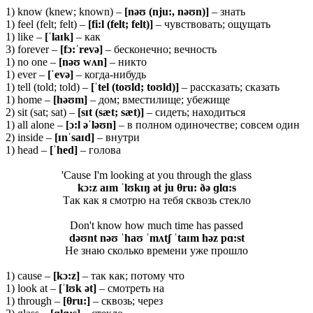
1) know (knew; known) –
[nəʊ (nju:, nəʊn)]
– знать
1) feel (felt; felt) –
[fi:l (felt; felt)]
– чувствовать; ощущать
1) like –
[ˈ
laɪ
k]
– как
3) forever –
[
f
ɔ:ˈ
rev
ə]
– бесконечно; вечность
1) no one –
[
nəʊ
wʌ
n]
– никто
1) ever –
[ˈ
evə]
– когда-нибудь
1) tell (told; told) –
[ˈ
tel (
toʊ
ld;
toʊ
ld)]
– рассказать; сказать
1) home –
[
həʊ
m]
– дом; вместилище; убежище
2) sit (sat; sat) –
[
sɪ
t (
sæ
t;
sæ
t)]
– сидеть; находиться
1) all alone –
[ɔ:
l əˈ
ləʊ
n]
– в полном одиночестве; совсем один
2) inside –
[ɪ
nˈ
saɪ
d]
– внутри
1) head –
[ˈ
hed]
– голова
'Cause I'm looking at you through the glass
kɔ:z aɪm ˈlʊkɪŋ ət ju θ
ru: ðə ɡlɑ:s
Так как я смотрю на тебя сквозь стекло
Don't know how much time has passed
dəʊnt nəʊ ˈhaʊ ˈmʌtʃ ˈtaɪm həz pɑ:st
Не знаю сколько времени уже прошло
1) cause –
[
kɔ:
z]
– так как; потому что
1) look at –
[ˈ
lʊ
k ə
t]
– смотреть на
1) through –
[
θru
:]
– сквозь; через