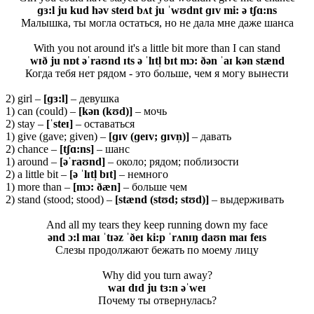
ɡɜ:l ju kud həv steɪd bʌt ju ˈwʊdnt ɡɪv mi: ə tʃɑ:ns
Малышка, ты могла остаться, но не дала мне даже шанса
With you not around it's a little bit more than I can stand
wɪð ju nɒt əˈraʊnd ɪts ə ˈlɪtl̩ bɪt mɔ: ðən ˈaɪ kən stænd
Когда тебя нет рядом - это больше, чем я могу вынести
2) girl –
[ɡɜ:l]
– девушка
1) can (could) –
[kən (kʊd)]
– мочь
2) stay –
[ˈsteɪ]
– оставаться
1) give (gave; given) –
[ɡɪv (ɡeɪv; ɡɪvn̩)]
– давать
2) chance –
[tʃɑ:ns]
– шанс
1) around –
[əˈraʊnd]
– около; рядом; поблизости
2) a little bit –
[ə ˈlɪtl̩ bɪt]
– немного
1) more than –
[mɔ: ðæn]
– больше чем
2) stand (stood; stood) –
[stænd (stʊd; stʊd)]
– выдерживать
And all my tears they keep running down my face
ənd ɔ:l maɪ ˈtɪəz ˈðeɪ ki:p ˈrʌnɪŋ daʊn maɪ feɪs
Слезы продолжают бежать по моему лицу
Why did you turn away?
waɪ dɪd ju tɜ:n əˈweɪ
Почему ты отвернулась?