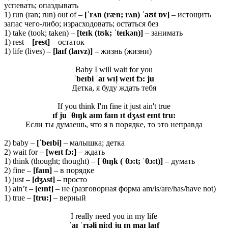
успевать; опаздывать
1) run (ran; run) out of –
[ˈ
rʌ
n (
ræ
n;
rʌ
n) ˈ
aʊ
t ɒ
v]
– истощить
запас чего-либо; израсходовать; остаться без
1) take (took; taken) –
[teɪk (tʊk; ˈteɪkən)]
– занимать
1) rest –
[rest]
– остаток
1) life (lives) –
[laɪf (laɪvz)]
– жизнь (жизни)
Baby I will wait for you
ˈbeɪbi ˈaɪ wɪl̩ weɪt fɔ: ju
Детка, я буду ждать тебя
If you think I'm fine it just ain't true
ɪf ju ˈθɪŋk aɪm faɪn ɪt dʒʌst eɪnt tru:
Если ты думаешь, что я в порядке, то это неправда
2) baby –
[ˈ
beɪ
bi]
– малышка; детка
2) wait for –
[
weɪ
t
fɔ:]
– ждать
1) think (thought; thought) –
[ˈ
θ
ɪŋk (ˈθ
ɔ:t; ˈθ
ɔ:t)]
– думать
2) fine –
[
faɪ
n]
– в порядке
1) just –
[
dʒʌ
st]
– просто
1) ain’t –
[eɪnt]
– не (разговорная форма am/is/are/has/have not)
1) true –
[tru:]
– верный
I really need you in my life
ˈaɪ ˈrɪəli ni:d ju ɪn maɪ laɪf