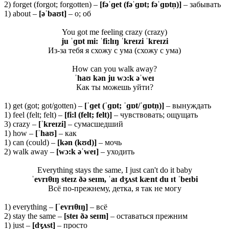
2) forget (forgot; forgotten) –
[
fəˈɡ
et (
fəˈɡɒ
t;
fəˈɡɒ
tn̩)]
– забывать
1) about –
[əˈbaʊt]
– о; об
You got me feeling crazy (crazy)
ju ˈɡɒt mi: ˈfi:lɪŋ ˈkreɪzi ˈkreɪzi
Из-за тебя я схожу с ума (схожу с ума)
How can you walk away?
ˈhaʊ kən ju wɔ:k əˈweɪ
Как ты можешь уйти?
1) get (got; got/gotten) –
[ˈɡet (ˈɡɒt; ˈɡɒt/ˈɡɒtn̩)]
– вынуждать
1) feel (felt; felt) –
[fi:l (felt; felt)]
– чувствовать; ощущать
3) crazy –
[ˈkreɪzi]
– сумасшедший
1) how –
[ˈhaʊ]
– как
1) can (could) –
[kən (kʊd)]
– мочь
2) walk away –
[wɔ:k əˈweɪ]
– уходить
Everything stays the same, I just can't do it baby
ˈevrɪθɪŋ steɪz ðə seɪm, ˈaɪ dʒʌst kænt du ɪt ˈbeɪbi
Всё по-прежнему, детка, я так не могу
1) everything –
[ˈ
evrɪθɪŋ]
– всё
2) stay the same –
[steɪ ðə seɪm]
– оставаться прежним
1) just –
[dʒʌst]
– просто