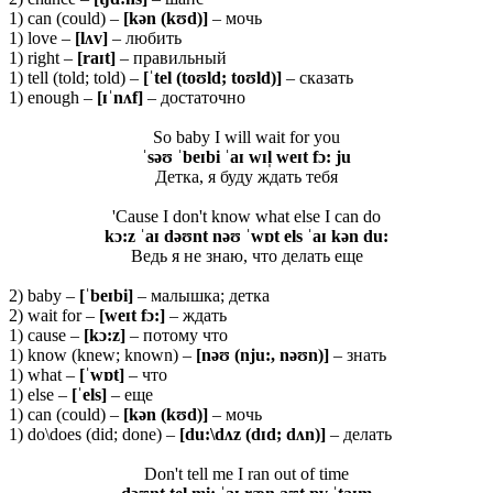
1) can (could) –
[kən (kʊd)]
– мочь
1) love –
[
lʌ
v]
– любить
1) right –
[
raɪ
t]
– правильный
1) tell (told; told) –
[ˈtel (toʊld; toʊld)]
– сказать
1) enough –
[ɪˈnʌf]
– достаточно
So baby I will wait for you
ˈsəʊ ˈbeɪbi ˈaɪ wɪl̩ weɪt fɔ: ju
Детка, я буду ждать тебя
'Cause I don't know what else I can do
kɔ:z ˈaɪ dəʊnt nəʊ ˈwɒt els ˈaɪ kən du:
Ведь я не знаю, что делать еще
2) baby –
[ˈ
beɪ
bi]
– малышка; детка
2) wait for –
[
weɪ
t
fɔ:]
– ждать
1) cause –
[
kɔ:
z]
– потому что
1) know (knew; known) –
[
nəʊ (
nju:,
nəʊ
n)]
– знать
1) what –
[ˈwɒt]
– что
1) else –
[ˈels]
– еще
1) can (could) –
[kən (kʊd)]
– мочь
1) do\does (did; done) –
[du:\dʌz (dɪd; dʌn)]
– делать
Don't tell me I ran out of time