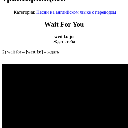
Категория:
Песни на английском языке с переводом
Wait For You
weɪt fɔ: ju
Ждать тебя
2) wait for –
[
weɪ
t
fɔ:]
– ждать