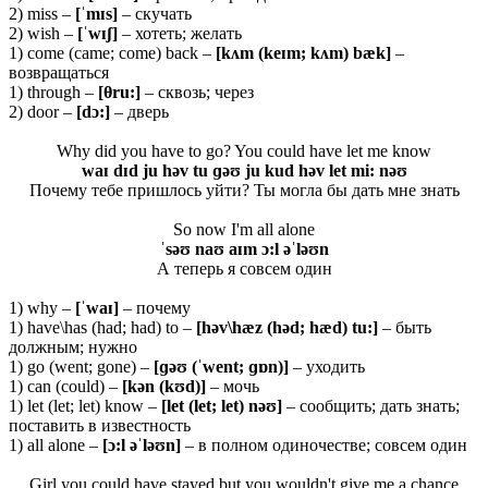
2) miss –
[ˈ
mɪ
s]
– скучать
2) wish –
[ˈ
wɪʃ]
– хотеть; желать
1) come (came; come) back –
[kʌm (keɪm; kʌm) bæk]
–
возвращаться
1) through –
[θru:]
– сквозь; через
2) door –
[dɔ:]
– дверь
Why did you have to go? You could have let me know
waɪ dɪd ju həv tu ɡəʊ ju kud həv let mi: nəʊ
Почему тебе пришлось уйти? Ты могла бы дать мне знать
So now I'm all alone
ˈsəʊ naʊ aɪm ɔ:l əˈləʊn
А теперь я совсем один
1) why –
[ˈ
waɪ]
– почему
1) have\has (had; had) to –
[həv\hæz (həd; hæd) tu:]
– быть
должным; нужно
1) go (went; gone) –
[ɡəʊ (ˈwent; ɡɒn)]
– уходить
1) can (could) –
[kən (kʊd)]
– мочь
1) let (let; let) know –
[let (let; let) nəʊ]
– сообщить; дать знать;
поставить в известность
1) all alone –
[ɔ:
l əˈ
ləʊ
n]
– в полном одиночестве; совсем один
Girl you could have stayed but you wouldn't give me a chance