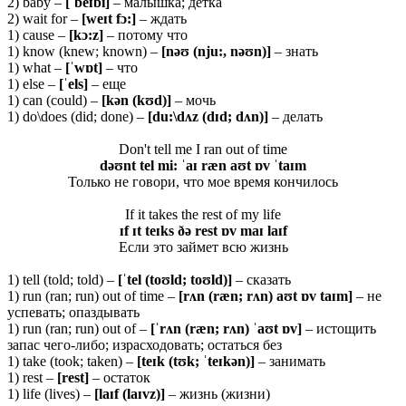
2) baby –
[ˈ
beɪ
bi]
– малышка; детка
2) wait for –
[
weɪ
t
fɔ:]
– ждать
1) cause –
[
kɔ:
z]
– потому что
1) know (knew; known) –
[
nəʊ (
nju:,
nəʊ
n)]
– знать
1) what –
[ˈwɒt]
– что
1) else –
[ˈels]
– еще
1) can (could) –
[kən (kʊd)]
– мочь
1) do\does (did; done) –
[du:\dʌz (dɪd; dʌn)]
– делать
Don't tell me I ran out of time
dəʊnt tel mi: ˈaɪ ræn aʊt ɒv ˈtaɪm
Только не говори, что мое время кончилось
If it takes the rest of my life
ɪf ɪt teɪks ðə rest ɒv maɪ laɪf
Если это займет всю жизнь
1) tell (told; told) –
[ˈtel (toʊld; toʊld)]
– сказать
1) run (ran; run) out of time –
[rʌn (ræn; rʌn) aʊt ɒv taɪm]
– не
успевать; опаздывать
1) run (ran; run) out of –
[ˈ
rʌ
n (
ræ
n;
rʌ
n) ˈ
aʊ
t ɒ
v]
– истощить
запас чего-либо; израсходовать; остаться без
1) take (took; taken) –
[teɪk (tʊk; ˈteɪkən)]
– занимать
1) rest –
[rest]
– остаток
1) life (lives) –
[laɪf (laɪvz)]
– жизнь (жизни)