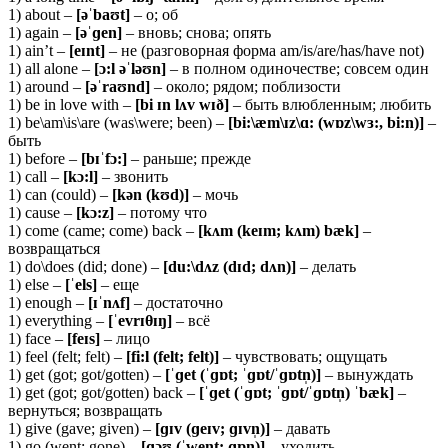
1) about –
[əˈ
baʊ
t]
– о; об
1) again –
[əˈɡ
en]
– вновь; снова; опять
1) ain’t –
[eɪnt]
– не (разговорная форма am/is/are/has/have not)
1) all alone –
[ɔ:
l əˈ
ləʊ
n]
– в полном одиночестве; совсем один
1) around –
[əˈ
raʊ
nd]
– около; рядом; поблизости
1) be in love with –
[
bi ɪ
n
lʌ
v
wɪð]
– быть влюбленным; любить
1) be\am\is\are (was\were; been) –
[bi:\æm\ɪz\ɑ: (wɒz\wɜ:, bi:n)]
–
быть
1) before –
[
bɪˈ
fɔ:]
– раньше; прежде
1) call –
[
kɔ:
l]
– звонить
1) can (could) –
[kən (kʊd)]
– мочь
1) cause –
[kɔ:z]
– потому что
1) come (came; come) back –
[kʌm (keɪm; kʌm) bæk]
–
возвращаться
1) do\does (did; done) –
[du:\dʌz (dɪd; dʌn)]
– делать
1) else –
[ˈels]
– еще
1) enough –
[ɪˈnʌf]
– достаточно
1) everything –
[ˈevrɪ
θ
ɪŋ]
– всё
1) face –
[feɪs]
– лицо
1) feel (felt; felt) –
[fi:l (felt; felt)]
– чувствовать; ощущать
1) get (got; got/gotten) –
[ˈɡet (ˈɡɒt; ˈɡɒt/ˈɡɒtn̩)]
– вынуждать
1) get (got; got/gotten) back –
[ˈɡet (ˈɡɒt; ˈɡɒt/ˈɡɒtn̩) ˈbæk]
–
вернуться; возвращать
1) give (gave; given) –
[ɡɪv (ɡeɪv; ɡɪvn̩)]
– давать
1) go (went; gone) –
[ɡəʊ (ˈwent; ɡɒn)]
– уходить