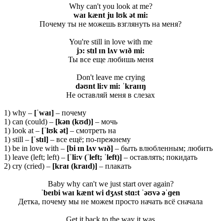
Why can't you look at me?
waɪ kænt ju lʊk ət mi:
Почему ты не можешь взглянуть на меня?
You're still in love with me
jɔ: stɪl ɪn lʌv wɪð mi:
Ты все еще любишь меня
Don't leave me crying
dəʊ
nt
li:
v
mi: ˈ
kraɪɪŋ
Не оставляй меня в слезах
1) why –
[ˈwaɪ]
– почему
1) can (could) –
[kən (kʊd)]
– мочь
1) look at –
[ˈlʊk ət]
– смотреть на
1) still –
[ˈ
stɪ
l]
– все ещё; по-прежнему
1) be in love with –
[bi ɪn lʌv wɪð]
– быть влюбленным; любить
1) leave (left; left) –
[ˈli:v (ˈleft; ˈleft)]
– оставлять; покидать
2) cry (cried) –
[kraɪ (kraɪd)]
– плакать
Baby why can't we just start over again?
ˈbeɪbi waɪ kænt wi dʒʌst stɑ:t ˈəʊvə əˈɡen
Детка, почему мы не можем просто начать всё сначала
Get it back to the way it was