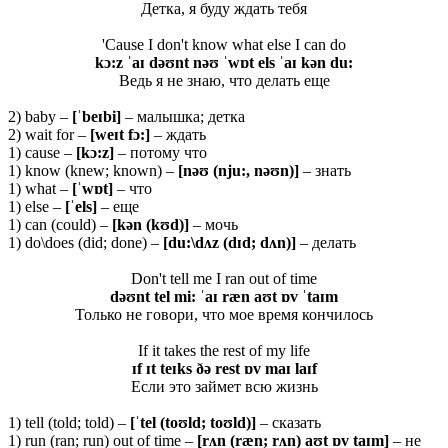
Детка, я буду ждать тебя
'Cause I don't know what else I can do
kɔ:z ˈaɪ dəʊnt nəʊ ˈwɒt els ˈaɪ kən du:
Ведь я не знаю, что делать еще
2) baby –
[ˈ
beɪ
bi]
– малышка; детка
2) wait for –
[
weɪ
t
fɔ:]
– ждать
1) cause –
[
kɔ:
z]
– потому что
1) know (knew; known) –
[
nəʊ (
nju:,
nəʊ
n)]
– знать
1) what –
[ˈwɒt]
– что
1) else –
[ˈels]
– еще
1) can (could) –
[kən (kʊd)]
– мочь
1) do\does (did; done) –
[du:\dʌz (dɪd; dʌn)]
– делать
Don't tell me I ran out of time
dəʊnt tel mi: ˈaɪ ræn aʊt ɒv ˈtaɪm
Только не говори, что мое время кончилось
If it takes the rest of my life
ɪf ɪt teɪks ðə rest ɒv maɪ laɪf
Если это займет всю жизнь
1) tell (told; told) –
[ˈtel (toʊld; toʊld)]
– сказать
1) run (ran; run) out of time –
[rʌn (ræn; rʌn) aʊt ɒv taɪm]
– не