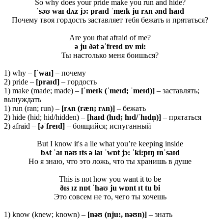
So why does your pride make you run and hide?
ˈsəʊ waɪ dʌz jɔ: praɪd ˈmeɪk ju rʌn ənd haɪd
Почему твоя гордость заставляет тебя бежать и прятаться?
Are you that afraid of me?
ə ju ðət əˈfreɪd ɒv mi:
Ты настолько меня боишься?
1) why –
[ˈ
waɪ]
– почему
2) pride –
[
praɪ
d]
– гордость
1) make (made; made) –
[ˈ
meɪ
k (ˈ
meɪ
d; ˈ
meɪ
d)]
– заставлять;
вынуждать
1) run (ran; run) –
[rʌn (ræn; rʌn)]
– бежать
2) hide (hid; hid/hidden) –
[haɪd (hɪd; hɪd/ˈhɪdn̩)]
– прятаться
2) afraid –
[əˈfreɪd]
– боящийся; испуганный
But I know it's a lie what you’re keeping inside
bʌt ˈaɪ nəʊ ɪts ə laɪ ˈwɒt jɔ: ˈki:pɪŋ ɪnˈsaɪd
Но я знаю, что это ложь, что ты хранишь в душе
This is not how you want it to be
ðɪs ɪz nɒt ˈhaʊ ju wɒnt ɪt tu bi
Это совсем не то, чего ты хочешь
1) know (knew; known) –
[nəʊ (nju:, nəʊn)]
– знать