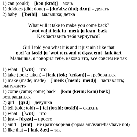
1) can (could) –
[kən (kʊd)]
– мочь
1) do\does (did; done) –
[du:\dʌz (dɪd; dʌn)]
– делать
2) baby –
[ˈbeɪbi]
– малышка; детка
What will it take to make you come back?
ˈwɒt wɪl̩ ɪt teɪk tu ˈmeɪk ju kʌm ˈbæk
Как заставить тебя вернуться?
Girl I told you what it is and it just ain't like that
ɡɜ:l ˈaɪ təʊld ju ˈwɒt ɪt ɪz ənd ɪt dʒʌst eɪnt ˈlaɪk ðæt
Малышка, я говорил тебе, каково это, всё совсем не так
1) what –
[ˈ
wɒ
t]
– что
1) take (took; taken) –
[
teɪ
k (
tʊ
k; ˈ
teɪ
kə
n)]
– требоваться
1) make (made; made) –
[ˈ
meɪ
k (ˈ
meɪ
d; ˈ
meɪ
d)]
– заставлять;
вынуждать
1) come (came; come) back –
[kʌm (keɪm; kʌm) bæk]
–
возвращаться
2) girl –
[ɡɜ:l]
– девушка
1) tell (told; told) –
[ˈtel (toʊld; toʊld)]
– сказать
1) what –
[ˈwɒt]
– что
1) just –
[dʒʌst]
– просто
1) ain’t –
[eɪnt]
– не (разговорная форма am/is/are/has/have not)
1) like that –
[ˈlaɪk ðæt]
– так