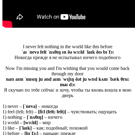
I never felt nothing in the world like this before
ˈaɪ ˈnevə felt ˈnʌθɪŋ ɪn ðə wɜ:ld ˈlaɪk ðɪs bɪˈfɔ:
Никогда прежде я не испытывал ничего подобного
Now I'm missing you and I'm wishing that you would come back
through my door
naʊ aɪm ˈmɪsɪŋ ju ənd aɪm ˈwɪʃɪŋ ðət ju wʊd kʌm ˈbæk θru:
maɪ dɔ:
Я скучаю по тебе сейчас и хочу, чтобы ты вновь вошла в мою
дверь
1) never –
[ˈ
nevə]
– никогда
1) feel (felt; felt) –
[
fi:
l (
felt;
felt)]
– чувствовать; ощущать
1) nothing –
[ˈ
nʌ
θɪŋ]
– ничего
1) world –
[
wɜ:
ld]
– мир
1) like –
[ˈlaɪk]
– как; подобный; похожий
1) before –
[
bɪˈ
fɔ:]
– раньше; прежде