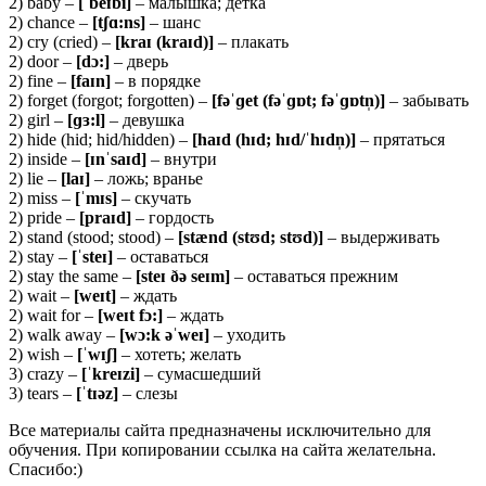
2) baby –
[ˈbeɪbi]
– малышка; детка
2) chance –
[tʃɑ:ns]
– шанс
2) cry (cried) –
[kraɪ (kraɪd)]
– плакать
2) door –
[
dɔ:]
– дверь
2) fine –
[
faɪ
n]
– в порядке
2) forget (forgot; forgotten) –
[fəˈɡet (fəˈɡɒt; fəˈɡɒtn̩)]
– забывать
2) girl –
[ɡɜ:l]
– девушка
2) hide (hid; hid/hidden) –
[haɪd (hɪd; hɪd/ˈhɪdn̩)]
– прятаться
2) inside –
[ɪnˈsaɪd]
– внутри
2) lie –
[laɪ]
– ложь; вранье
2) miss –
[ˈmɪs]
– скучать
2) pride –
[praɪd]
– гордость
2) stand (stood; stood) –
[stænd (stʊd; stʊd)]
– выдерживать
2) stay –
[ˈsteɪ]
– оставаться
2) stay the same –
[steɪ ðə seɪm]
– оставаться прежним
2) wait –
[weɪt]
– ждать
2) wait for –
[weɪt fɔ:]
– ждать
2) walk away –
[wɔ:k əˈweɪ]
– уходить
2) wish –
[ˈwɪʃ]
– хотеть; желать
3) crazy –
[ˈkreɪzi]
– сумасшедший
3) tears –
[ˈ
tɪə
z]
– слезы
Все материалы сайта предназначены исключительно для
обучения. При копировании ссылка на сайта желательна.
Спасибо:)