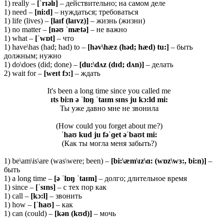
1) really –
[ˈ
rɪə
lɪ]
– действительно; на самом деле
1) need –
[
ni:
d]
– нуждаться; требоваться
1) life (lives) –
[
laɪ
f (
laɪ
vz)]
– жизнь (жизни)
1) no matter –
[nəʊ ˈmætə]
– не важно
1) what –
[ˈwɒt]
– что
1) have\has (had; had) to –
[həv\hæz (həd; hæd) tu:]
– быть
должным; нужно
1) do\does (did; done) –
[du:\dʌz (dɪd; dʌn)]
– делать
2) wait for –
[weɪt fɔ:]
– ждать
It's been a long time since you called me
ɪts bi:n ə ˈlɒŋ ˈtaɪm sɪns ju kɔ:ld mi:
Ты уже давно мне не звонила
(How could you forget about me?)
ˈhaʊ kud ju fəˈɡet əˈbaʊt mi:
(Как ты могла меня забыть?)
1) be\am\is\are (was\were; been) –
[bi:\æm\ɪz\ɑ: (wɒz\wɜ:, bi:n)]
–
быть
1) a long time –
[ə ˈ
lɒŋ ˈ
taɪ
m]
– долго; длительное время
1) since –
[ˈsɪns]
– с тех пор как
1) call –
[
kɔ:
l]
– звонить
1) how –
[ˈhaʊ]
– как
1) can (could) –
[kən (kʊd)]
– мочь