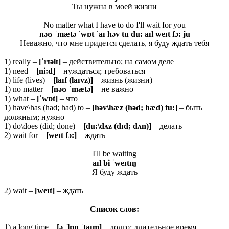
Ты нужна в моей жизни
No matter what I have to do I'll wait for you
nəʊ ˈmætə ˈwɒt ˈaɪ həv tu du: aɪl weɪt fɔ: ju
Неважно, что мне придется сделать, я буду ждать тебя
1) really –
[ˈ
rɪə
lɪ]
– действительно; на самом деле
1) need –
[
ni:
d]
– нуждаться; требоваться
1) life (lives) –
[
laɪ
f (
laɪ
vz)]
– жизнь (жизни)
1) no matter –
[nəʊ ˈmætə]
– не важно
1) what –
[ˈwɒt]
– что
1) have\has (had; had) to –
[həv\hæz (həd; hæd) tu:]
– быть
должным; нужно
1) do\does (did; done) –
[du:\dʌz (dɪd; dʌn)]
– делать
2) wait for –
[weɪt fɔ:]
– ждать
I'll be waiting
aɪ
l
bi ˈ
weɪ
tɪŋ
Я буду ждать
2) wait –
[
weɪ
t]
– ждать
Список слов:
1) a long time –
[ə ˈ
lɒŋ ˈ
taɪ
m]
– долго; длительное время