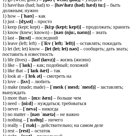
1) have\has (had; had) to –
[həv\hæz (həd; hæd) tu:]
– быть
должным; нужно
1) how –
[ˈhaʊ]
– как
1) just –
[dʒʌst]
– просто
1) keep (kept; kept) –
[ki:p (kept; kept)]
– продолжать; хранить
1) know (knew; known) –
[nəʊ (nju:, nəʊn)]
– знать
1) last –
[lɑ:st]
– последний
1) leave (left; left) –
[ˈli:v (ˈleft; ˈleft)]
– оставлять; покидать
1) let (let; let) know –
[
let (
let;
let)
nəʊ]
– сообщить; дать знать;
поставить в известность
1) life (lives) –
[laɪf (laɪvz)]
– жизнь (жизни)
1) like –
[ˈlaɪk]
– как; подобный; похожий
1) like that –
[ˈlaɪk ðæt]
– так
1) look at –
[ˈ
lʊ
k ə
t]
– смотреть на
1) love –
[
lʌ
v]
– любить
1) make (made; made) –
[ˈ
meɪ
k (ˈ
meɪ
d; ˈ
meɪ
d)]
– заставлять;
вынуждать
1) more than –
[
mɔ: ðæ
n]
– больше чем
1) need –
[
ni:
d]
– нуждаться; требоваться
1) never –
[ˈ
nevə]
– никогда
1) no matter –
[
nəʊ ˈ
mæ
tə]
– не важно
1) nothing –
[ˈ
nʌ
θɪŋ]
– ничего
1) really –
[ˈ
rɪə
lɪ]
– действительно; на самом деле
1) rest –
[
rest]
– остаток