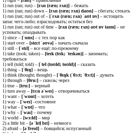
1) right –
[
raɪ
t]
– правильный
1) run (ran; run) –
[rʌn (ræn; rʌn)]
– бежать
1) run (ran; run) down –
[rʌn (ræn; rʌn) daʊn]
– сбегать; стекать
1) run (ran; run) out of –
[ˈ
rʌ
n (
ræ
n;
rʌ
n) ˈ
aʊ
t ɒ
v]
– истощить
запас чего-либо; израсходовать; остаться без
1) run (ran; run) out of time –
[rʌn (ræn; rʌn) aʊt ɒv taɪm]
– не
успевать; опаздывать
1) since –
[ˈ
sɪ
ns]
– с тех пор как
1) start over –
[
stɑ:
t ˈəʊ
və]
– начать сначала
1) still –
[ˈ
stɪ
l]
– все ещё; по-прежнему
1) take (took; taken) –
[
teɪ
k (
tʊ
k; ˈ
teɪ
kə
n)]
– занимать;
требоваться
1) tell (told; told) –
[ˈtel (toʊld; toʊld)]
– сказать
1) thing –
[ˈθɪŋ]
– вещь
1) think (thought; thought) –
[ˈ
θ
ɪŋk (ˈθ
ɔ:t; ˈθ
ɔ:t)]
– думать
1) through –
[θru:]
– сквозь; через
1) true –
[tru:]
– верный
1) turn away –
[
tɜ:
n əˈ
weɪ]
– отворачиваться
1) want –
[ˈ
wɒ
nt]
– хотеть
1) way –
[ˈ
weɪ]
–состояние
1) what –
[ˈ
wɒ
t]
– что
1) why –
[ˈ
waɪ]
– почему
1) world –
[wɜ:ld]
– мир
2) a little bit –
[ə ˈlɪtl̩ bɪt]
– немного
2) afraid –
[əˈfreɪd]
– боящийся; испуганный