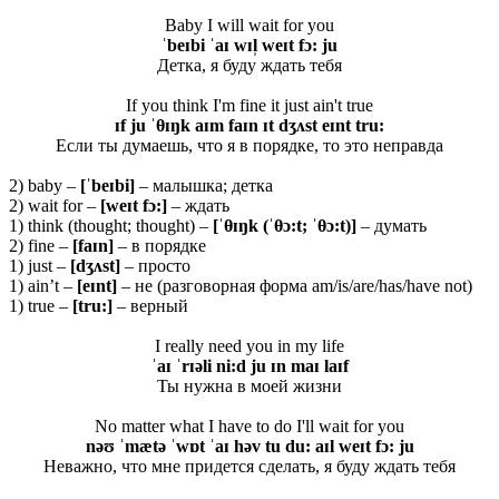
Baby I will wait for you
ˈbeɪbi ˈaɪ wɪl̩ weɪt fɔ: ju
Детка, я буду ждать тебя
If you think I'm fine it just ain't true
ɪf ju ˈθɪŋk aɪm faɪn ɪt dʒʌst eɪnt tru:
Если ты думаешь, что я в порядке, то это неправда
2) baby –
[ˈ
beɪ
bi]
– малышка; детка
2) wait for –
[
weɪ
t
fɔ:]
– ждать
1) think (thought; thought) –
[ˈ
θ
ɪŋk (ˈθ
ɔ:t; ˈθ
ɔ:t)]
– думать
2) fine –
[
faɪ
n]
– в порядке
1) just –
[
dʒʌ
st]
– просто
1) ain’t –
[eɪnt]
– не (разговорная форма am/is/are/has/have not)
1) true –
[tru:]
– верный
I really need you in my life
ˈaɪ ˈrɪəli ni:d ju ɪn maɪ laɪf
Ты нужна в моей жизни
No matter what I have to do I'll wait for you
nəʊ ˈmætə ˈwɒt ˈaɪ həv tu du: aɪl weɪt fɔ: ju
Неважно, что мне придется сделать, я буду ждать тебя