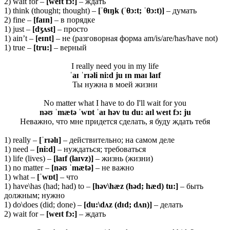
2) wait for –
[
weɪ
t
fɔ:]
– ждать
1) think (thought; thought) –
[ˈ
θ
ɪŋk (ˈθ
ɔ:t; ˈθ
ɔ:t)]
– думать
2) fine –
[faɪn]
– в порядке
1) just –
[
dʒʌ
st]
– просто
1) ain’t –
[eɪnt]
– не (разговорная форма am/is/are/has/have not)
1) true –
[tru:]
– верный
I really need you in my life
ˈaɪ ˈrɪəli ni:d ju ɪn maɪ laɪf
Ты нужна в моей жизни
No matter what I have to do I'll wait for you
nəʊ ˈmætə ˈwɒt ˈaɪ həv tu du: aɪl weɪt fɔ: ju
Неважно, что мне придется сделать, я буду ждать тебя
1) really –
[ˈ
rɪə
lɪ]
– действительно; на самом деле
1) need –
[ni:d]
– нуждаться; требоваться
1) life (lives) –
[
laɪ
f (
laɪ
vz)]
– жизнь (жизни)
1) no matter –
[nəʊ ˈmætə]
– не важно
1) what –
[ˈwɒt]
– что
1) have\has (had; had) to –
[həv\hæz (həd; hæd) tu:]
– быть
должным; нужно
1) do\does (did; done) –
[du:\dʌz (dɪd; dʌn)]
– делать
2) wait for –
[weɪt fɔ:]
– ждать