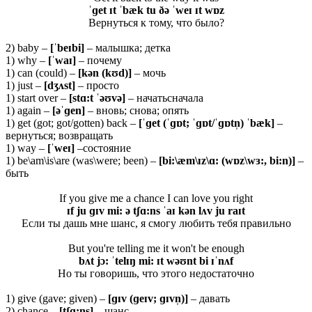
ˈɡet ɪt ˈbæk tu ðə ˈweɪ ɪt wɒz
Вернуться к тому, что было?
2) baby –
[ˈ
beɪ
bi]
– малышка; детка
1) why –
[ˈ
waɪ]
– почему
1) can (could) –
[kən (kʊd)]
– мочь
1) just –
[dʒʌst]
– просто
1) start over –
[stɑ:t ˈəʊvə]
– начатьсначала
1) again –
[əˈɡen]
– вновь; снова; опять
1) get (got; got/gotten) back –
[ˈɡet (ˈɡɒt; ˈɡɒt/ˈɡɒtn̩) ˈbæk]
–
вернуться; возвращать
1) way –
[ˈweɪ]
–состояние
1) be\am\is\are (was\were; been) –
[bi:\æm\ɪz\ɑ: (wɒz\wɜ:, bi:n)]
–
быть
If you give me a chance I can love you right
ɪf ju ɡɪv mi: ə tʃɑ:ns ˈaɪ kən lʌv ju raɪt
Если ты дашь мне шанс, я смогу любить тебя правильно
But you're telling me it won't be enough
bʌt jɔ: ˈtelɪŋ mi: ɪt wəʊnt bi ɪˈnʌf
Но ты говоришь, что этого недостаточно
1) give (gave; given) –
[ɡɪv (ɡeɪv; ɡɪvn̩)]
– давать
2) chance –
[tʃɑ:ns]
– шанс