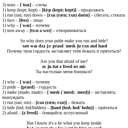
3) tears –
[ˈ
tɪə
z]
– слезы
1) keep (kept; kept) –
[ki:p (kept; kept)]
– продолжать
1) run (ran; run) down –
[rʌn (ræn; rʌn) daʊn]
– сбегать; стекать
1) face –
[feɪs]
– лицо
1) why –
[ˈwaɪ]
– почему
1) turn away –
[
tɜ:
n əˈ
weɪ]
– отворачиваться
So why does your pride make you run and hide?
ˈsəʊ waɪ dʌz jɔ: praɪd ˈmeɪk ju rʌn ənd haɪd
Почему твоя гордость заставляет тебя бежать и прятаться?
Are you that afraid of me?
ɑ: ju ðət əˈfreɪd ɒv mi:
Ты настолько меня боишься?
1) why –
[ˈ
waɪ]
– почему
2) pride –
[
praɪ
d]
– гордость
1) make (made; made) –
[ˈ
meɪ
k (ˈ
meɪ
d; ˈ
meɪ
d)]
– заставлять;
вынуждать
1) run (ran; run) –
[rʌn (ræn; rʌn)]
– бежать
2) hide (hid; hid/hidden) –
[haɪd (hɪd; hɪd/ˈhɪdn̩)]
– прятаться
2) afraid –
[əˈfreɪd]
– боящийся; испуганный
But I know it's a lie what you keep inside