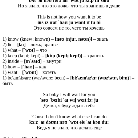
bʌt ˈaɪ nəʊ ɪts ə laɪ ˈwɒt ju ki:p ɪnˈsaɪd
Но я знаю, что это ложь, что ты хранишь в душе
This is not how you want it to be
ðɪs ɪz nɒt ˈhaʊ ju wɒnt ɪt tu bi
Это совсем не то, чего ты хочешь
1) know (knew; known) –
[nəʊ (nju:, nəʊn)]
– знать
2) lie –
[laɪ]
– ложь; вранье
1) what –
[ˈwɒt]
– что
1) keep (kept; kept) –
[ki:p (kept; kept)]
– хранить
2) inside –
[ɪnˈsaɪd]
– внутри
1) how –
[ˈhaʊ]
– как
1) want –
[ˈwɒnt]
– хотеть
1) be\am\is\are (was\were; been) –
[bi:\æm\ɪz\ɑ: (wɒz\wɜ:, bi:n)]
–
быть
So baby I will wait for you
ˈsəʊ ˈbeɪbi ˈaɪ wɪl̩ weɪt fɔ: ju
Детка, я буду ждать тебя
'Cause I don't know what else I can do
kɔ:z ˈaɪ dəʊnt nəʊ ˈwɒt els ˈaɪ kən du:
Ведь я не знаю, что делать еще