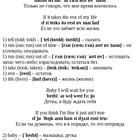
dəʊnt tel mi: ˈaɪ ræn aʊt ɒv ˈtaɪm
Только не говори, что мое время кончилось
If it takes the rest of my life
ɪf ɪt teɪks ðə rest ɒv maɪ laɪf
Если это займет всю жизнь
1) tell (told; told) –
[ˈtel (toʊld; toʊld)]
– сказать
1) run (ran; run) out of time –
[rʌn (ræn; rʌn) aʊt ɒv taɪm]
– не
успевать; опаздывать
1) run (ran; run) out of –
[ˈ
rʌ
n (
ræ
n;
rʌ
n) ˈ
aʊ
t ɒ
v]
– истощить
запас чего-либо; израсходовать; остаться без
1) take (took; taken) –
[teɪk (tʊk; ˈteɪkən)]
– занимать
1) rest –
[rest]
– остаток
1) life (lives) –
[laɪf (laɪvz)]
– жизнь (жизни)
Baby I will wait for you
ˈbeɪbi ˈaɪ wɪl̩ weɪt fɔ: ju
Детка, я буду ждать тебя
If you think I'm fine it just ain't true
ɪf ju ˈθɪŋk aɪm faɪn ɪt dʒʌst eɪnt tru:
Если ты думаешь, что я в порядке, то это неправда
2) baby –
[ˈ
beɪ
bi]
– малышка; детка