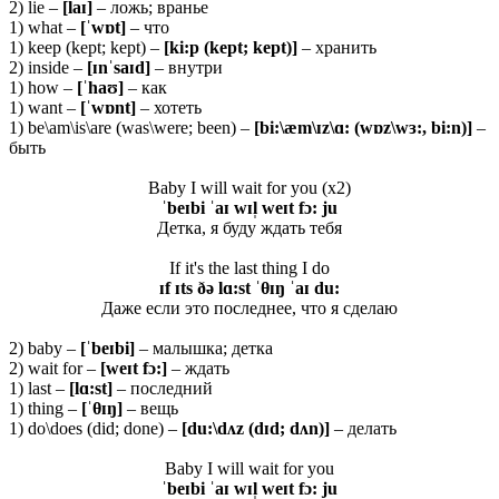
2) lie –
[laɪ]
– ложь; вранье
1) what –
[ˈwɒt]
– что
1) keep (kept; kept) –
[ki:p (kept; kept)]
– хранить
2) inside –
[ɪnˈsaɪd]
– внутри
1) how –
[ˈhaʊ]
– как
1) want –
[ˈwɒnt]
– хотеть
1) be\am\is\are (was\were; been) –
[bi:\æm\ɪz\ɑ: (wɒz\wɜ:, bi:n)]
–
быть
Baby I will wait for you (x2)
ˈbeɪbi ˈaɪ wɪl̩ weɪt fɔ: ju
Детка, я буду ждать тебя
If it's the last thing I do
ɪf ɪts ðə lɑ:st ˈθɪŋ ˈaɪ du:
Даже если это последнее, что я сделаю
2) baby –
[ˈ
beɪ
bi]
– малышка; детка
2) wait for –
[
weɪ
t
fɔ:]
– ждать
1) last –
[
lɑ:
st]
– последний
1) thing –
[ˈ
θɪŋ]
– вещь
1) do\does (did; done) –
[du:\dʌz (dɪd; dʌn)]
– делать
Baby I will wait for you
ˈbeɪbi ˈaɪ wɪl̩ weɪt fɔ: ju