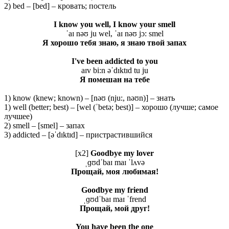
2) bed – [bed] – кровать; постель
I know you well, I know your smell
ˈaɪ nəʊ ju wel, ˈaɪ nəʊ jɔ: smel
Я хорошо тебя знаю, я знаю твой запах
I've been addicted to you
aɪv bi:n əˈdɪktɪd tu ju
Я
помешан
на
тебе
1) know (knew; known) – [nəʊ (nju:, nəʊn)] – знать
1) well (better; best) – [wel (ˈbetə; best)] – хорошо (лучше; самое
лучшее)
2) smell – [smel] – запах
3) addicted – [əˈdɪktɪd] – пристрастившийся
[x2]
Goodbye my lover
ˌɡʊdˈbaɪ maɪ ˈlʌvə
Прощай
, моя
любимая
!
Goodbye my friend
ˌɡʊdˈbaɪ maɪ ˈfrend
Прощай, мой друг!
You have been the one