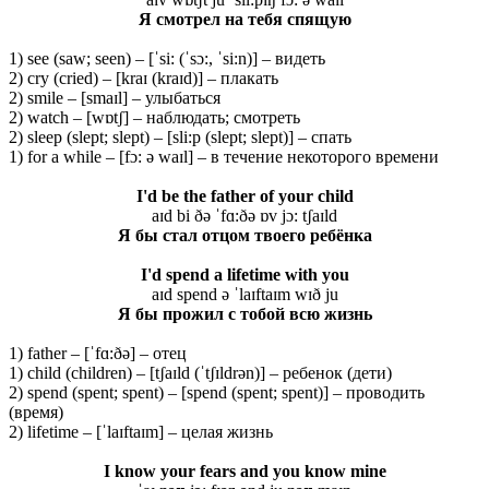
Я смотрел на тебя спящую
1) see (saw; seen) – [ˈsi: (ˈsɔ:, ˈsi:n)] – видеть
2) cry (cried) – [kraɪ (kraɪd)] – плакать
2) smile – [smaɪl] – улыбаться
2) watch – [wɒtʃ] – наблюдать; смотреть
2) sleep (slept; slept) – [sli:p (slept; slept)] – спать
1) for a while – [fɔ: ə waɪl] – в течение некоторого времени
I'd be the father of your child
aɪd bi ðə ˈfɑ:ðə ɒv jɔ: tʃaɪld
Я бы стал отцом твоего ребёнка
I'd spend a lifetime with you
aɪd spend ə ˈlaɪftaɪm wɪð ju
Я бы прожил с тобой всю жизнь
1) father – [ˈfɑ:ðə] – отец
1) child (children) – [tʃaɪld (ˈtʃɪldrən)] – ребенок (дети)
2) spend (spent; spent) – [spend (spent; spent)] – проводить
(время)
2) lifetime – [ˈlaɪftaɪm] – целая жизнь
I know your fears and you know mine