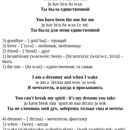
ju həv bi:n ðə wʌn
Ты
была
единственной
You have been the one for me
ju həv bi:n ðə wʌn fɔ: mi:
Ты была для меня единственной
3) goodbye – [ˌɡʊdˈbaɪ] – прощай
3) lover – [ˈlʌvə] – любимая; любовница
2) friend – [ˈfrend] – друг
1) be\am\is\are (was\were; been) – [bi:\æm\ɪz\ɑ: (wɒz\wɜ:, bi:n)] –
быть
1) the one – [ðə wʌn] – единственная; та самая
I am a dreamer and when I wake
ˈaɪ əm ə ˈdri:mə ənd wen ˈaɪ weɪk
Я мечтатель, и когда я просыпаюсь
You can't break my spirit - it's my dreams you take
ju kænt breɪk maɪ ˈspɪrɪt ɪts maɪ dri:mz ju teɪk
Ты не сломишь мой дух, заберешь только сны и мечты
4) dreamer – [ˈdri:mə] – мечтатель; фантазер
1) when – [wen] – когда
2) wake (waked/woke; waked/waken) – [weɪk (weɪkt/wəʊk; weɪkt/