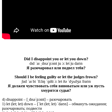
Did I disappoint you or let you down?
dɪd ˈaɪ ˌdɪsəˈpɔɪnt ju ɔ: let ju daʊn
Я разочаровал или подвел тебя?
Should I be feeling guilty or let the judges frown?
ʃud ˈaɪ bi ˈfi:lɪŋ ˈɡɪlti ɔ: let ðə ˈdʒʌdʒɪz fraʊn
Я должен чувствовать себя виноватым или уж пусть
хмурятся судьи?
4) disappoint – [ˌdɪsəˈpɔɪnt] – разочаровать
1) let (let; let) down – [ˈlet (let; let) ˈdaʊn] – обмануть ожидания;
разочаровать; подвести