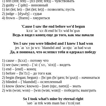
1) feel (felt; felt) – [fi:l (felt; felt)] – чувствовать
2) guilty – [ˈɡɪltɪ] – виновный
1) let (let; let) – [let (let; let)] – позволять; пусть
2) judge – [dʒʌdʒ] – судья
4) frown – [fraʊn] – хмуриться
'Cause I saw the end before we'd begun
kɔ:z ˈaɪ ˈsɔ: ði end bɪˈfɔ: wid bɪˈɡʌn
Ведь я видел конец еще до того, как мы начали
Yes I saw you were blinded and I knew I had won
jes ˈaɪ ˈsɔ: ju wɜ: ˈblaɪndɪd ənd ˈaɪ nju: ˈaɪ həd wʌn
Да, я понимал, что ослепил тебя и одержал победу
1) cause – [kɔ:z] – потому что
1) see (saw; seen) – [ˈsi: (ˈsɔ:, ˈsi:n)] – видеть
1) end – [end] – конец
1) before – [bɪˈfɔ:] – до того как
2) begin (began; begun) – [bɪˈɡɪn (bɪˈɡæn; bɪˈɡʌn)] – начинаться
2) blinded – [ˈblaɪndɪd] – ослепленный
1) know (knew; known) – [nəʊ (nju:, nəʊn)] – знать
2) win (won; won) – [wɪn (wɒn; wɒn)] – победить; выиграть
So I took what’s mine by eternal right
ˈsəʊ ˈaɪ tʊk wɒts maɪn baɪ ɪˈtɜ:nl̩ raɪt