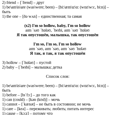
2) friend – [ˈfrend] – друг
1) be\am\is\are (was\were; been) – [bi:\æm\ɪz\ɑ: (wɒz\wɜ:, bi:n)] –
быть
1) the one – [ðə wʌn] – единственная; та самая
(x2) I'm so hollow, baby, I'm so hollow
aɪm ˈsəʊ ˈhɒləʊ, ˈbeɪbi, aɪm ˈsəʊ ˈhɒləʊ
Я так опустошён, малышка, так опустошён
I'm so, I'm so, I'm so hollow
aɪm ˈsəʊ, aɪm ˈsəʊ, aɪm ˈsəʊ ˈhɒləʊ
Я так, я так, я так опустошён
3) hollow – [ˈhɒləʊ] – пустой
2) baby – [ˈbeɪbi] – малышка; детка
Список слов:
1) be\am\is\are (was\were; been) – [bi:\æm\ɪz\ɑ: (wɒz\wɜ:, bi:n)] –
быть
1) before – [bɪˈfɔ:] – до того как
1) can (could) – [kən (kʊd)] – мочь
1) cannot – [ˈkænət] – не быть в состоянии; не мочь
1) care – [keə] – переживать; любить; питать интерес
1) cause – [kɔ:z] – потому что