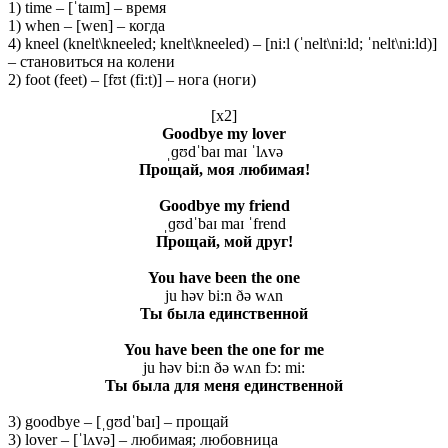
1) time – [ˈtaɪm] – время
1) when – [wen] – когда
4) kneel (knelt\kneeled; knelt\kneeled) – [ni:l (ˈnelt\ni:ld; ˈnelt\ni:ld)]
– становиться на колени
2) foot (feet) – [fʊt (fi:t)] – нога (ноги)
[x2]
Goodbye my lover
ˌɡʊdˈbaɪ maɪ ˈlʌvə
Прощай
, моя
любимая
!
Goodbye my friend
ˌɡʊdˈbaɪ maɪ ˈfrend
Прощай, мой друг!
You have been the one
ju həv bi:n ðə wʌn
Ты
была
единственной
You have been the one for me
ju həv bi:n ðə wʌn fɔ: mi:
Ты была для меня единственной
3) goodbye – [ˌɡʊdˈbaɪ] – прощай
3) lover – [ˈlʌvə] – любимая; любовница