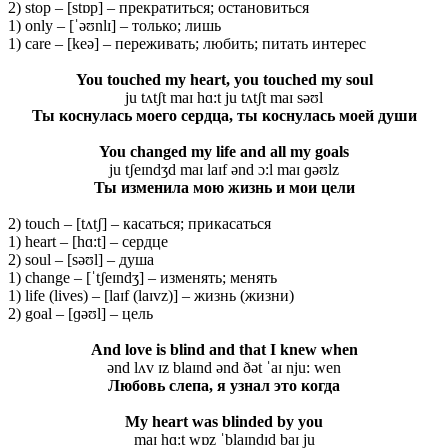
2) stop – [stɒp] – прекратиться; остановиться
1) only – [ˈəʊnlɪ] – только; лишь
1) care – [keə] – переживать; любить; питать интерес
You touched my heart, you touched my soul
ju tʌtʃt maɪ hɑ:t ju tʌtʃt maɪ səʊl
Ты коснулась моего сердца, ты коснулась моей души
You changed my life and all my goals
ju tʃeɪndʒd maɪ laɪf ənd ɔ:l maɪ ɡəʊlz
Ты изменила мою жизнь и мои цели
2) touch – [tʌtʃ] – касаться; прикасаться
1) heart – [hɑ:t] – сердце
2) soul – [səʊl] – душа
1) change – [ˈtʃeɪndʒ] – изменять; менять
1) life (lives) – [laɪf (laɪvz)] – жизнь (жизни)
2) goal – [ɡəʊl] – цель
And love is blind and that I knew when
ənd lʌv ɪz blaɪnd ənd ðət ˈaɪ nju: wen
Любовь слепа, я узнал это когда
My heart was blinded by you
maɪ hɑ:t wɒz ˈblaɪndɪd baɪ ju