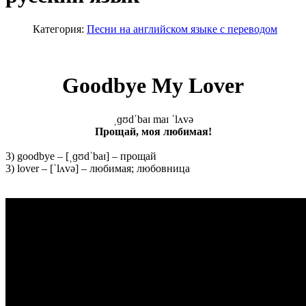
Категория:
Песни на английском языке с переводом
Goodbye My Lover
ˌɡʊdˈbaɪ maɪ ˈlʌvə
Прощай
, моя
любимая
!
3) goodbye – [ˌɡʊdˈbaɪ] – прощай
3) lover – [ˈlʌvə] – любимая; любовница