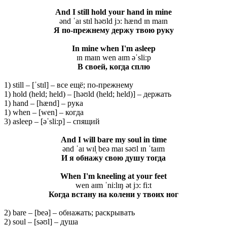
And I still hold your hand in mine
ənd ˈaɪ stɪl həʊld jɔ: hænd ɪn maɪn
Я по-прежнему держу твою руку
In mine when I'm asleep
ɪn maɪn wen aɪm əˈsli:p
В своей, когда сплю
1) still – [ˈstɪl] – все ещё; по-прежнему
1) hold (held; held) – [həʊld (held; held)] – держать
1) hand – [hænd] – рука
1) when – [wen] – когда
3) asleep – [əˈsli:p] – спящий
And I will bare my soul in time
ənd ˈaɪ wɪl̩ beə maɪ səʊl ɪn ˈtaɪm
И я обнажу свою душу тогда
When I'm kneeling at your feet
wen aɪm ˈni:lɪŋ ət jɔ: fi:t
Когда встану на колени у твоих ног
2) bare – [beə] – обнажать; раскрывать
2) soul – [səʊl] – душа