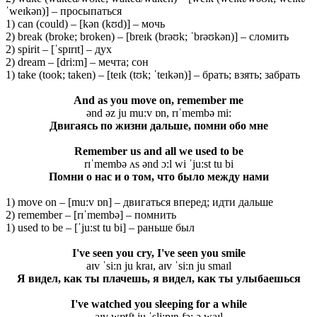
ˈweɪkən)] – просыпаться
1) can (could) – [kən (kʊd)] – мочь
2) break (broke; broken) – [breɪk (brəʊk; ˈbrəʊkən)] – сломить
2) spirit – [ˈspɪrɪt] – дух
2) dream – [dri:m] – мечта; сон
1) take (took; taken) – [teɪk (tʊk; ˈteɪkən)] – брать; взять; забрать
And as you move on, remember me
ənd əz ju mu:v ɒn, rɪˈmembə mi:
Двигаясь по жизни дальше, помни обо мне
Remember us and all we used to be
rɪˈmembə ʌs ənd ɔ:l wi ˈju:st tu bi
Помни о нас и о том, что было между нами
1) move on – [mu:v ɒn] – двигаться вперед; идти дальше
2) remember – [rɪˈmembə] – помнить
1) used to be – [ˈju:st tu bi] – раньше был
I've seen you cry, I've seen you smile
aɪv ˈsi:n ju kraɪ, aɪv ˈsi:n ju smaɪl
Я видел, как ты плачешь, я видел, как ты улыбаешься
I've watched you sleeping for a while
aɪv wɒtʃt ju ˈsli:pɪŋ fɔ: ə waɪl