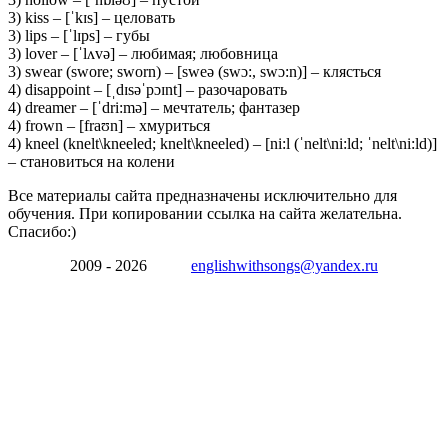
3) kiss – [ˈkɪs] – целовать
3) lips – [ˈlɪps] – губы
3) lover – [ˈlʌvə] – любимая; любовница
3) swear (swore; sworn) – [sweə (swɔ:, swɔ:n)] – клясться
4) disappoint – [ˌdɪsəˈpɔɪnt] – разочаровать
4) dreamer – [ˈdri:mə] – мечтатель; фантазер
4) frown – [fraʊn] – хмуриться
4) kneel (knelt\kneeled; knelt\kneeled) – [ni:l (ˈnelt\ni:ld; ˈnelt\ni:ld)]
– становиться на колени
Все материалы сайта предназначены исключительно для
обучения. При копировании ссылка на сайта желательна.
Спасибо:)
2009 - 2026
englishwithsongs@yandex.ru