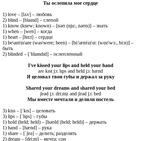
Ты ослепила мое сердце
1) love – [lʌv] – любовь
2) blind – [blaɪnd] – слепой
1) know (knew; known) – [nəʊ (nju:, nəʊn)] – знать
1) when – [wen] – когда
1) heart – [hɑ:t] – сердце
1) be\am\is\are (was\were; been) – [bi:\æm\ɪz\ɑ: (wɒz\wɜ:, bi:n)] –
быть
2) blinded – [ˈblaɪndɪd] – ослепленный
I've kissed your lips and held your hand
aɪv kɪst jɔ: lɪps ənd held jɔ: hænd
Я целовал твои губы и держал за руку
Shared your dreams and shared your bed
ʃeəd jɔ: dri:mz ənd ʃeəd jɔ: bed
Мы вместе мечтали и делили постель
3) kiss – [ˈkɪs] – целовать
3) lips – [ˈlɪps] – губы
1) hold (held; held) – [həʊld (held; held)] – держать
1) hand – [hænd] – рука
1) share – [ˈʃeə] – делить; разделять
2) dream – [dri:m] – мечта; сон