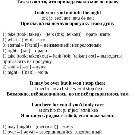
Так я взял то, что принадлежало мне по праву
Took your soul out into the night
tʊk jɔ: səʊl aʊt ˈɪntu ðə naɪt
Пригласил на ночную прогулку твою душу
1) take (took; taken) – [teɪk (tʊk; ˈteɪkən)] – брать; взять
1) what – [ˈwɒt] – что
3) eternal – [ɪˈtɜ:nl̩] – неизменный; непреложный
1) right – [raɪt] – право
1) take (took; taken) out – [teɪk (tʊk; ˈteɪkən) aʊt] – выводить;
пригласить на прогулку
2) soul – [səʊl] – душа
1) night – [ˈnaɪt] – ночь
It may be over but it won't stop there
ɪt meɪ bi ˈəʊvə bʌt ɪt wəʊnt stɒp ðeə
Возможно, всё закончилось, но не всё прекратилось там
I am here for you if you'd only care
ˈaɪ əm hɪə fɔ: ju ɪf jud ˈəʊnli keə
Я останусь рядом с тобой, если пожелаешь
1) may (might) – [meɪ (maɪt)] – мочь
1) over – [ˈəʊvə] – завершившийся; законченный