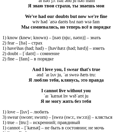
ˈaɪ nəʊ jɔ: fɪəz ənd ju nəʊ maɪn
Я знаю твои страхи, ты знаешь мои
We've had our doubts but now we're fine
wiv həd ˈaʊə daʊts bʌt naʊ wɪə faɪn
Мы сомневались, но теперь всё в порядке
1) know (knew; known) – [nəʊ (nju:, nəʊn)] – знать
2) fear – [fɪə] – страх
1) have\has (had; had) – [həv\hæz (həd; hæd)] – иметь
2) doubt – [ˈdaʊt] – сомнение
2) fine – [faɪn] – в порядке
And I love you, I swear that's true
ənd ˈaɪ lʌv ju, ˈaɪ sweə ðæts tru:
Я люблю тебя, клянусь, это правда
I cannot live without you
ˈaɪ ˈkænət lɪv wɪðˈaʊt ju
Я не могу жить без тебя
1) love – [lʌv] – любить
3) swear (swore; sworn) – [sweə (swɔ:, swɔ:n)] – клясться
1) true – [tru:] – искренний; правдивый
1) cannot – [ˈkænət] – не быть в состоянии; не мочь