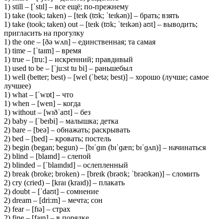
1) still – [ˈstɪl] – все ещё; по-прежнему
1) take (took; taken) – [teɪk (tʊk; ˈteɪkən)] – брать; взять
1) take (took; taken) out – [teɪk (tʊk; ˈteɪkən) aʊt] – выводить;
пригласить на прогулку
1) the one – [ðə wʌn] – единственная; та самая
1) time – [ˈtaɪm] – время
1) true – [tru:] – искренний; правдивый
1) used to be – [ˈju:st tu bi] – раньшебыл
1) well (better; best) – [wel (ˈbetə; best)] – хорошо (лучше; самое
лучшее)
1) what – [ˈwɒt] – что
1) when – [wen] – когда
1) without – [wɪðˈaʊt] – без
2) baby – [ˈbeɪbi] – малышка; детка
2) bare – [beə] – обнажать; раскрывать
2) bed – [bed] – кровать; постель
2) begin (began; begun) – [bɪˈɡɪn (bɪˈɡæn; bɪˈɡʌn)] – начинаться
2) blind – [blaɪnd] – слепой
2) blinded – [ˈblaɪndɪd] – ослепленный
2) break (broke; broken) – [breɪk (brəʊk; ˈbrəʊkən)] – сломить
2) cry (cried) – [kraɪ (kraɪd)] – плакать
2) doubt – [ˈdaʊt] – сомнение
2) dream – [dri:m] – мечта; сон
2) fear – [fɪə] – страх
2) fine – [faɪn] – в порядке