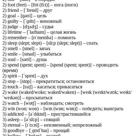
2) foot (feet) – [fʊt (fi:t)] – нога (ноги)
2) friend – [ˈfrend] – друг
2) goal – [ɡəʊl] – цель
2) guilty – [ˈɡɪltɪ] – виновный
2) judge – [dʒʌdʒ] – судья
2) lifetime – [ˈlaɪftaɪm] – целая жизнь
2) remember – [rɪˈmembə] – помнить
2) sleep (slept; slept) – [sli:p (slept; slept)] – спать
2) smell – [smel] – запах
2) smile – [smaɪl] – улыбаться
2) soul – [səʊl] – душа
2) spend (spent; spent) – [spend (spent; spent)] – проводить
(время)
2) spirit – [ˈspɪrɪt] – дух
2) stop – [stɒp] – прекратиться; остановиться
2) touch – [tʌtʃ] – касаться; прикасаться
2) wake (waked/woke; waked/waken) – [weɪk (weɪkt/wəʊk; weɪkt/
ˈweɪkən)] – просыпаться
2) watch – [wɒtʃ] – наблюдать; смотреть
2) win (won; won) – [wɪn (wɒn; wɒn)] – победить; выиграть
3) addicted – [əˈdɪktɪd] – пристрастившийся
3) asleep – [əˈsli:p] – спящий
3) eternal – [ɪˈtɜ:nl̩] – неизменный; непреложный
3) goodbye – [ˌɡʊdˈbaɪ] – прощай
3) hollow – [ˈhɒləʊ] – пустой