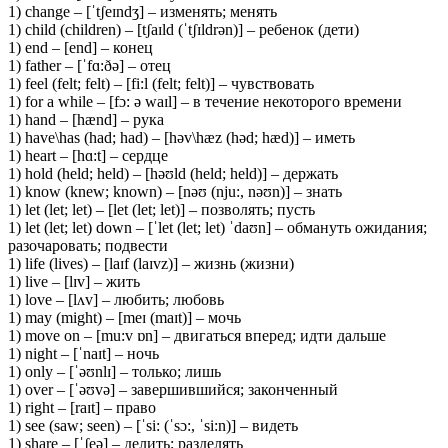
1) change – [ˈtʃeɪndʒ] – изменять; менять
1) child (children) – [tʃaɪld (ˈtʃɪldrən)] – ребенок (дети)
1) end – [end] – конец
1) father – [ˈfɑ:ðə] – отец
1) feel (felt; felt) – [fi:l (felt; felt)] – чувствовать
1) for a while – [fɔ: ə waɪl] – в течение некоторого времени
1) hand – [hænd] – рука
1) have\has (had; had) – [həv\hæz (həd; hæd)] – иметь
1) heart – [hɑ:t] – сердце
1) hold (held; held) – [həʊld (held; held)] – держать
1) know (knew; known) – [nəʊ (nju:, nəʊn)] – знать
1) let (let; let) – [let (let; let)] – позволять; пусть
1) let (let; let) down – [ˈlet (let; let) ˈdaʊn] – обмануть ожидания;
разочаровать; подвести
1) life (lives) – [laɪf (laɪvz)] – жизнь (жизни)
1) live – [lɪv] – жить
1) love – [lʌv] – любить; любовь
1) may (might) – [meɪ (maɪt)] – мочь
1) move on – [mu:v ɒn] – двигаться вперед; идти дальше
1) night – [ˈnaɪt] – ночь
1) only – [ˈəʊnlɪ] – только; лишь
1) over – [ˈəʊvə] – завершившийся; законченный
1) right – [raɪt] – право
1) see (saw; seen) – [ˈsi: (ˈsɔ:, ˈsi:n)] – видеть
1) share – [ˈʃeə] – делить; разделять