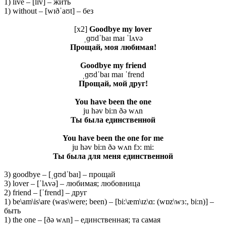
1) live – [lɪv] – жить
1) without – [wɪðˈaʊt] – без
[x2]
Goodbye my lover
ˌɡʊdˈbaɪ maɪ ˈlʌvə
Прощай
, моя
любимая
!
Goodbye my friend
ˌɡʊdˈbaɪ maɪ ˈfrend
Прощай, мой друг!
You have been the one
ju həv bi:n ðə wʌn
Ты
была
единственной
You have been the one for me
ju həv bi:n ðə wʌn fɔ: mi:
Ты была для меня единственной
3) goodbye – [ˌɡʊdˈbaɪ] – прощай
3) lover – [ˈlʌvə] – любимая; любовница
2) friend – [ˈfrend] – друг
1) be\am\is\are (was\were; been) – [bi:\æm\ɪz\ɑ: (wɒz\wɜ:, bi:n)] –
быть
1) the one – [ðə wʌn] – единственная; та самая