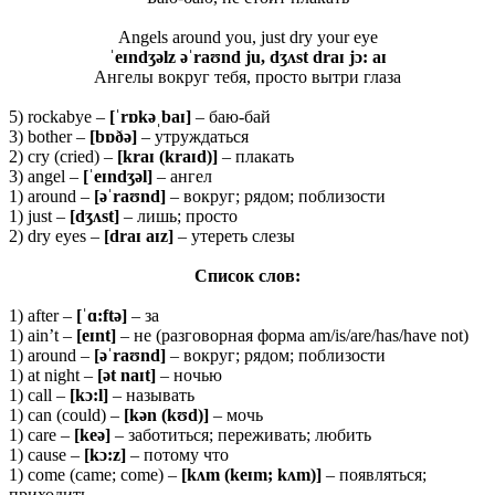
Angels around you, just dry your eye
ˈeɪndʒəlz əˈraʊnd ju, dʒʌst draɪ jɔ: aɪ
Ангелы вокруг тебя, просто вытри глаза
5) rockabye –
[ˈ
rɒ
kəˌ
baɪ]
– баю-бай
3) bother –
[
bɒðə]
– утруждаться
2) cry (cried) –
[
kraɪ (
kraɪ
d)]
– плакать
3) angel –
[ˈ
eɪ
ndʒə
l]
– ангел
1) around –
[əˈ
raʊ
nd]
– вокруг; рядом; поблизости
1) just –
[
dʒʌ
st]
– лишь; просто
2) dry eyes –
[
draɪ
aɪ
z]
– утереть слезы
Список слов:
1) after –
[ˈɑ:
ftə]
– за
1) ain’t –
[eɪnt]
– не (разговорная форма am/is/are/has/have not)
1) around –
[əˈraʊnd]
– вокруг; рядом; поблизости
1) at night –
[ət naɪt]
– ночью
1) call –
[kɔ:l]
– называть
1) can (could) –
[kən (kʊd)]
– мочь
1) care –
[
keə]
– заботиться; переживать; любить
1) cause –
[
kɔ:
z]
– потому что
1) come (came; come) –
[
kʌ
m (
keɪ
m;
kʌ
m)]
– появляться;
приходить