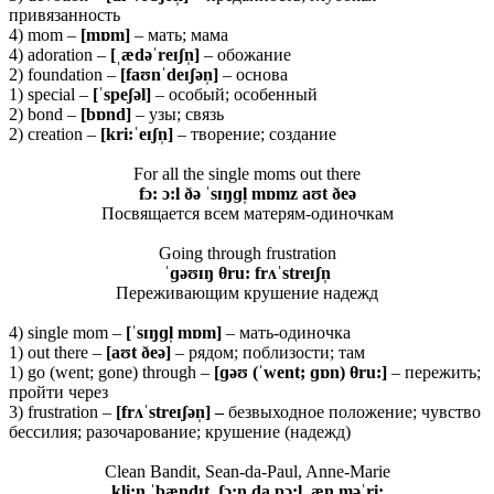
привязанность
4) mom –
[
mɒ
m]
– мать; мама
4) adoration –
[ˌæ
dəˈ
reɪʃ
n̩]
– обожание
2) foundation –
[
faʊ
nˈ
deɪʃə
n̩]
– основа
1) special –
[ˈ
speʃə
l]
– особый; особенный
2) bond –
[bɒnd]
– узы; связь
2) creation –
[kri:ˈeɪʃn̩]
– творение; создание
For all the single moms out there
fɔ: ɔ:l ðə ˈsɪŋɡl̩ mɒmz aʊt ðeə
Посвящается всем матерям-одиночкам
Going through frustration
ˈɡəʊɪŋ θ
ru:
frʌˈ
streɪʃ
n̩
Переживающим крушение надежд
4) single mom –
[ˈ
sɪŋɡ
l̩
mɒ
m]
– мать-одиночка
1) out there –
[
aʊ
t ð
eə]
– рядом; поблизости; там
1) go (went; gone) through –
[ɡəʊ (ˈwent; ɡɒn)
θ
ru:]
– пережить;
пройти через
3) frustration –
[frʌˈstreɪʃən̩] –
безвыходное положение; чувство
бессилия; разочарование; крушение (надежд)
Clean Bandit, Sean-da-Paul, Anne-Marie
kli:n ˈbændɪt, ʃɔ:n da pɔ:l, æn məˈri: