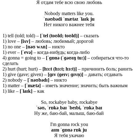
Я отдам тебе всю свою любовь
Nobody matters like you.
ˈnəʊbədi ˈmætəz ˈlaɪk ju
Нет никого важнее тебя
1) tell (told; told) –
[ˈ
tel (
toʊ
ld;
toʊ
ld)]
– сказать
1) love –
[
lʌ
v]
– любовь; любимый; дорогой
1) no one –
[
nəʊ
wʌ
n]
– никто
1) ever –
[ˈ
evə]
– когда-нибудь; когда-либо
4) gonna = going to –
[ˈɡɒ
nə (ˈɡəʊɪŋ
tu:)]
– собираться что-то
сделать
2) hurt (hurt; hurt) –
[
hɜ:
t (
hɜ:
t;
hɜ:
t)]
– причинить боль; ранить
1) give (gave; given) –
[ɡɪ
v (ɡ
eɪ
v; ɡɪ
vn̩)]
– давать; отдавать
2) nobody –
[ˈ
nəʊ
bə
dɪ]
– никто
1) matter –
[ˈ
mæ
tə]
– иметь значение; значить; быть важным
1) like –
[ˈlaɪk]
– как
So, rockabye baby, rockabye
ˈsəʊ, ˈrɒkəˌbaɪ ˈbeɪbi, ˈrɒkəˌbaɪ
Ну же, баю-бай, малыш, баю-бай
I'm gonna rock you
aɪm ˈɡɒnə rɒk ju
Я тебя укачаю