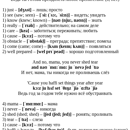
1) just –
[dʒʌst]
– лишь; просто
1) see (saw; seen) –
[ˈ
si: (ˈ
sɔ:, ˈ
si:
n)]
– видеть; увидеть
1) know (knew; known) –
[nəʊ (nju:, nəʊn)]
– знать
1) really –
[ˈ
rɪə
lɪ]
– действительно; на самом деле
1) care –
[keə]
– заботиться; переживать; любить
1) cause –
[kɔ:z]
– потому что
3) obstacle –
[ˈɒbstəkl̩]
– преграда; препятствие; помеха
1) come (came; come) –
[
kʌ
m (
keɪ
m;
kʌ
m)]
– появляться
2) well prepared –
[wel prɪˈpeəd]
– хорошо подготовленный
And no, mama, you never shed tear
ənd nəʊ ˈmɑ:ˈmɑ: ju ˈnevə ʃed ˈtɪə
И нет, мама, ты никогда не проливаешь слёз
'Cause you haffi set things year after year
kɔ:z ju hʌf set ˈθɪŋz ˈjiə ˈɑ:ftə ˈjiə
Ведь год за годом тебе нужно всё обустраивать
4) mama –
[ˈ
mɑ:
mɑ:]
– мама
1) never –
[ˈ
nevə]
– никогда
2) shed (shed; shed) –
[ʃed (ʃed; ʃed)]
– ронять; проливать
3) tear –
[ˈtɪə]
– слеза
1) cause –
[kɔ:z]
– потому что
5) haffi = have to –
[hʌf (həv tu)]
–быть должным; нужно (слэнг)