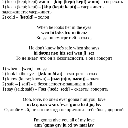
2) keep (kept; kept) warm –
[ki:p (kept; kept) wɔ:m]
– согревать
1) keep (kept; kept) –
[
ki:
p (
kept;
kept)]
– сдерживать;
задерживать; удерживать
2) cold –
[kəʊld]
– холод
When he looks her in the eyes
wen hi lʊks hɜ: ɪn ði aɪz
Когда он смотрит ей в глаза,
He don't know he's safe when she says
hi dəʊnt nəʊ hiz seɪf wen ʃi ˈsez
То не знает, что он в безопасности, а она говорит
1) when –
[wen]
– когда
2) look in the eye –
[lʊk ɪn ði aɪ]
– смотреть в глаза
1) know (knew; known) –
[nəʊ (nju:, nəʊn)]
– знать
2) safe –
[ˈ
seɪ
f]
– в безопасности; защищенный
1) say (said; said) –
[ˈ
seɪ (ˈ
sed; ˈ
sed)]
– сказать; говорить
Ooh, love, no one's ever gonna hurt you, love
u: lʌv, nəʊ wʌnz ˈevə ˈɡɒnə hɜ:t ju, lʌv
О, любимый, никто никогда не причинит тебе боль, дорогой
I'm gonna give you all of my love
aɪm ˈɡɒnə ɡɪv ju ɔ:l ɒv maɪ lʌv