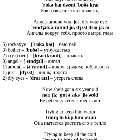
ˈrɒkəˌbaɪ
dəʊnt ˈbɒðə kraɪ
Баю-баю, не стоит плакать,
Angels around you, just dry your eye
ˈeɪndʒəlz əˈraʊnd ju, dʒʌst draɪ jɔ: aɪ
Ангелы вокруг тебя, просто вытри глаза
5) rockabye –
[ˈ
rɒ
kəˌ
baɪ]
– баю-бай
3) bother –
[
bɒðə]
– утруждаться
2) cry (cried) –
[
kraɪ (
kraɪ
d)]
– плакать
3) angel –
[ˈ
eɪ
ndʒə
l]
– ангел
1) around –
[əˈ
raʊ
nd]
– вокруг; рядом; поблизости
1) just –
[
dʒʌ
st]
– лишь; просто
2) dry eyes –
[
draɪ
aɪ
z]
– утереть слезы
Now she’s got a six year old
naʊ ʃiz ˈɡɒt ə sɪks ˈjiə əʊld
Её ребенку сейчас шесть лет
Trying to keep him warm
ˈtraɪɪŋ tu ki:p hɪm wɔ:m
Она пытается растить его в тепле
Trying to keep all the cold
ˈtraɪɪŋ tu ki:p ɔ:l ðə kəʊld