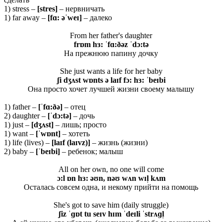
1) stress –
[stres]
– нервничать
1) far away –
[fɑ: əˈweɪ]
– далеко
From her father's daughter
frɒm hɜ: ˈfɑ:ðəz ˈdɔ:tə
На прежнюю папину дочку
She just wants a life for her baby
ʃi dʒʌst wɒnts ə laɪf fɔ: hɜ: ˈbeɪbi
Она просто хочет лучшей жизни своему малышу
1) father –
[ˈfɑ:ðə]
– отец
2) daughter –
[ˈdɔ:tə]
– дочь
1) just –
[dʒʌst]
– лишь; просто
1) want –
[ˈwɒnt]
– хотеть
1) life (lives) –
[laɪf (laɪvz)]
– жизнь (жизни)
2) baby –
[ˈbeɪbi]
– ребенок; малыш
All on her own, no one will come
ɔ:l ɒn hɜ: əʊn, nəʊ wʌn wɪl̩ kʌm
Осталась совсем одна, и некому прийти на помощь
She's got to save him (daily struggle)
ʃiz ˈɡɒt tu seɪv hɪm ˈdeɪli ˈstrʌɡl̩