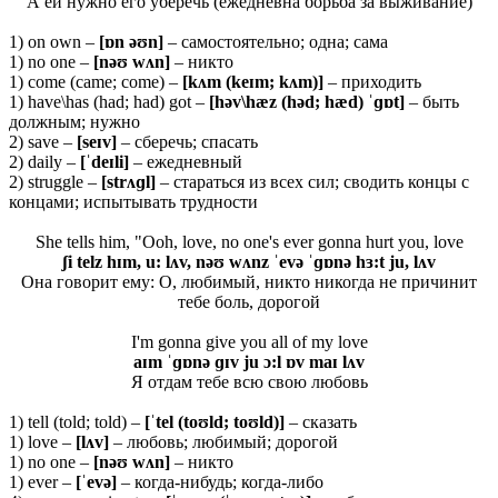
А ей нужно его уберечь (ежедневна борьба за выживание)
1) on own –
[ɒn əʊn]
– самостоятельно; одна; сама
1) no one –
[nəʊ wʌn]
– никто
1) come (came; come) –
[kʌm (keɪm; kʌm)]
– приходить
1) have\has (had; had) got –
[həv\hæz (həd; hæd) ˈɡɒt]
– быть
должным; нужно
2) save –
[seɪv]
– сберечь; спасать
2) daily –
[ˈdeɪli]
– ежедневный
2) struggle –
[strʌɡl]
– стараться из всех сил; сводить концы с
концами; испытывать трудности
She tells him, "Ooh, love, no one's ever gonna hurt you, love
ʃi telz hɪm, u: lʌv, nəʊ wʌnz ˈevə ˈɡɒnə hɜ:t ju, lʌv
Она говорит ему: О, любимый, никто никогда не причинит
тебе боль, дорогой
I'm gonna give you all of my love
aɪm ˈɡɒnə ɡɪv ju ɔ:l ɒv maɪ lʌv
Я отдам тебе всю свою любовь
1) tell (told; told) –
[ˈtel (toʊld; toʊld)]
– сказать
1) love –
[lʌv]
– любовь; любимый; дорогой
1) no one –
[nəʊ wʌn]
– никто
1) ever –
[ˈevə]
– когда-нибудь; когда-либо