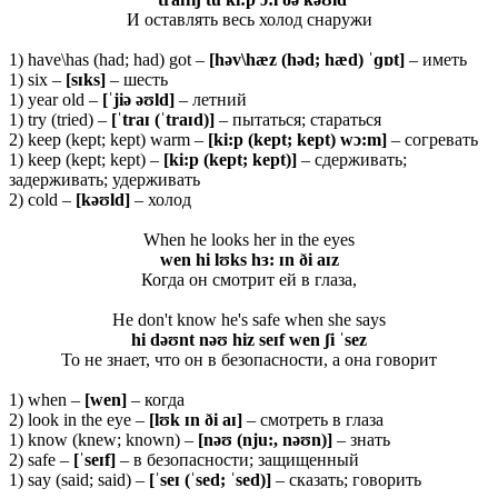
И оставлять весь холод снаружи
1) have\has (had; had) got –
[həv\hæz (həd; hæd) ˈɡɒt]
– иметь
1) six –
[sɪks]
– шесть
1) year old –
[ˈjiə əʊld]
– летний
1) try (tried) –
[ˈ
traɪ (ˈ
traɪ
d)]
– пытаться; стараться
2) keep (kept; kept) warm –
[ki:p (kept; kept) wɔ:m]
– согревать
1) keep (kept; kept) –
[
ki:
p (
kept;
kept)]
– сдерживать;
задерживать; удерживать
2) cold –
[kəʊld]
– холод
When he looks her in the eyes
wen hi lʊks hɜ: ɪn ði aɪz
Когда он смотрит ей в глаза,
He don't know he's safe when she says
hi dəʊnt nəʊ hiz seɪf wen ʃi ˈsez
То не знает, что он в безопасности, а она говорит
1) when –
[wen]
– когда
2) look in the eye –
[lʊk ɪn ði aɪ]
– смотреть в глаза
1) know (knew; known) –
[nəʊ (nju:, nəʊn)]
– знать
2) safe –
[ˈ
seɪ
f]
– в безопасности; защищенный
1) say (said; said) –
[ˈ
seɪ (ˈ
sed; ˈ
sed)]
– сказать; говорить