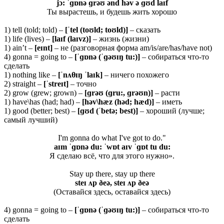
jɔ: ˈɡɒnə ɡrəʊ ənd həv ə ɡʊd laɪf
Ты вырастешь, и будешь жить хорошо
1) tell (told; told) –
[ˈtel (toʊld; toʊld)]
– сказать
1) life (lives) –
[laɪf (laɪvz)]
– жизнь (жизни)
1) ain’t –
[eɪnt]
– не (разговорная форма am/is/are/has/have not)
4) gonna = going to –
[ˈɡɒnə (ˈɡəʊɪŋ tu:)]
– собираться что-то
сделать
1) nothing like –
[ˈnʌθɪŋ ˈlaɪk]
– ничего похожего
2) straight –
[ˈ
streɪ
t]
– точно
2) grow (grew; grown) –
[ɡ
rəʊ (ɡ
ru:, ɡ
rəʊ
n)]
– расти
1) have\has (had; had) –
[həv\hæz (həd; hæd)]
– иметь
1) good (better; best) –
[ɡʊd (ˈbetə; best)]
– хороший (лучше;
самый лучший)
I'm gonna do what I've got to do."
aɪm ˈɡɒnə du: ˈwɒt aɪv ˈɡɒt tu du:
Я сделаю всё, что для этого нужно».
Stay up there, stay up there
steɪ ʌp ðeə, steɪ ʌp ðeə
(Оставайся здесь, оставайся здесь)
4) gonna = going to –
[ˈɡɒnə (ˈɡəʊɪŋ tu:)]
– собираться что-то
сделать