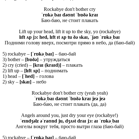
Rockabye don't bother cry
ˈrɒkəˌbaɪ
dəʊnt ˈbɒðə kraɪ
Баю-баю, не стоит плакать
Lift up your head, lift it up to the sky, yo (rockabye)
lɪft ʌp jɔ: hed, lɪft ɪt ʌp tu ðə skaɪ, ˈjəʊ ˈrɒkəˌbaɪ
Подними голову вверх, посмотри прямо в небо, да (баю-бай)
5) rockabye –
[ˈ
rɒ
kəˌ
baɪ]
– баю-бай
3) bother –
[
bɒðə]
– утруждаться
2) cry (cried) –
[
kraɪ (
kraɪ
d)]
– плакать
2) lift up –
[
lɪ
ft ʌ
p]
– поднимать
1) head –
[ˈ
hed]
– голова
2) sky –
[
skaɪ]
– небо
Rockabye don't bother cry (yeah yeah)
ˈrɒkəˌbaɪ
dəʊnt ˈbɒðə kraɪ jeə jeə
Баю-баю, не стоит плакать (да, да)
Angels around you, just dry your eye (rockabye!)
ˈeɪndʒəlz əˈraʊnd ju, dʒʌst draɪ jɔ: aɪ ˈrɒkəˌbaɪ
Ангелы вокруг тебя, просто вытри глаза (баю-бай)
5) rockabye –
[ˈ
rɒ
kəˌ
baɪ]
– баю-бай