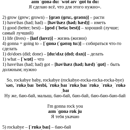
aɪm ˈɡɒnə du: ˈwɒt aɪv ˈɡɒt tu du:
Я сделаю всё, что для этого нужно».
2) grow (grew; grown) –
[ɡrəʊ (ɡru:, ɡrəʊn)]
– расти
1) have\has (had; had) –
[həv\hæz (həd; hæd)]
– иметь
1) good (better; best) –
[ɡʊd (ˈbetə; best)]
– хороший (лучше;
самый лучший)
1) life (lives) –
[laɪf (laɪvz)]
– жизнь (жизни)
4) gonna = going to –
[ˈɡɒ
nə (ˈɡəʊɪŋ
tu:)]
– собираться что-то
сделать
1) do\does (did; done) –
[du:\dʌz (dɪd; dʌn)]
– делать
1) what –
[ˈwɒt]
– что
1) have\has (had; had) got –
[həv\hæz (həd; hæd) ˈɡɒt]
– быть
должным; нужно
So, rockabye baby, rockabye (rockabye-rocka-rocka-rocka-bye)
ˈsəʊ, ˈrɒkəˌbaɪ ˈbeɪbi, ˈrɒkəˌbaɪ ˈrɒkəˌbaɪ ˈrɒkəˌ ˈrɒkəˌ ˈrɒkə
ˌbaɪ
Ну же, баю-бай, малыш, баю-бай, баю-бай, баю-баю-баю-бай
I'm gonna rock you
aɪm ˈɡɒnə rɒk ju
Я тебя укачаю
5) rockabye –
[ˈrɒkəˌbaɪ]
– баю-бай