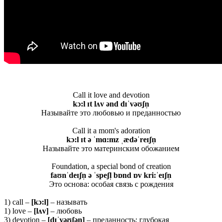
Call it love and devotion
kɔ:l ɪt lʌv ənd dɪˈvəʊʃn̩
Называйте это любовью и преданностью
Call it a mom's adoration
kɔ:
l ɪ
t ə ˈ
mɑ:
mz ˌæ
dəˈ
reɪʃ
n̩
Называйте это материнским обожанием
Foundation, a special bond of creation
faʊnˈdeɪʃn̩ ə ˈspeʃl̩ bɒnd ɒv kri:ˈeɪʃn̩
Это основа: особая связь с рождения
1) call –
[
kɔ:
l]
– называть
1) love –
[
lʌ
v]
– любовь
3) devotion –
[dɪˈvəʊʃən̩]
– преданность; глубокая