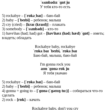
ˈsʌmbədɪz ˈɡɒt ju
У тебя кто-то есть
5) rockabye –
[ˈ
rɒ
kəˌ
baɪ]
– баю-бай
2) baby –
[ˈ
beɪ
bi]
– ребенок; малыш
2) cry (cried) –
[
kraɪ (
kraɪ
d)]
– плакать
3) somebody –
[ˈsʌmbədɪ]
– кто-то
1) have\has (had; had) got –
[
hə
v\
hæ
z (
hə
d;
hæ
d) ˈɡɒ
t]
– иметь;
владеть; обладать
Rockabye baby, rockabye
ˈ
rɒ
kəˌ
baɪ ˈ
beɪ
bi, ˈ
rɒ
kəˌ
baɪ
Баю-бай, малыш, баю-бай
I'm gonna rock you
aɪm ˈɡɒnə rɒk ju
Я тебя укачаю
5) rockabye –
[ˈrɒkəˌbaɪ]
– баю-бай
2) baby –
[ˈbeɪbi]
– ребенок; малыш
4) gonna = going to –
[ˈɡɒnə (ˈɡəʊɪŋ tu:)]
– собираться что-то
сделать
2) rock –
[rɒk]
– качать
Rockabye baby, don't you cry