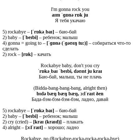
I'm gonna rock you
aɪm ˈɡɒnə rɒk ju
Я тебя укачаю
5) rockabye –
[ˈrɒkəˌbaɪ]
– баю-бай
2) baby –
[ˈbeɪbi]
– ребенок; малыш
4) gonna = going to –
[ˈɡɒ
nə (ˈɡəʊɪŋ
tu:)]
– собираться что-то
сделать
2) rock –
[rɒk]
– качать
Rockabye baby, don't you cry
ˈrɒkəˌbaɪ ˈbeɪbi, dəʊnt ju kraɪ
Баю-бай, малыш, ты не плачь
(Bidda-bang-bang-bang, alright then)
bɪdə bæŋ bæŋ bæŋ, ɔ:lˈraɪt ðen
Бада-бэм-бэм-бэм-бэм, ладно, давай
5) rockabye –
[ˈ
rɒ
kəˌ
baɪ]
– баю-бай
2) baby –
[ˈ
beɪ
bi]
– ребенок; малыш
2) cry (cried) –
[
kraɪ (
kraɪ
d)]
– плакать
4) alright –
[ɔ:
lˈ
raɪ
t]
– хорошо; ладно
Rockabye, no (Rockabye-rocka-rocka-rocka-bye)