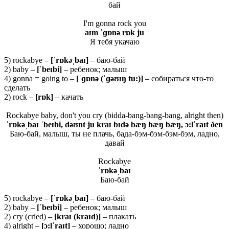
бай
I'm gonna rock you
aɪm ˈɡɒnə rɒk ju
Я тебя укачаю
5) rockabye –
[ˈrɒkəˌbaɪ]
– баю-бай
2) baby –
[ˈ
beɪ
bi]
– ребенок; малыш
4) gonna = going to –
[ˈɡɒ
nə (ˈɡəʊɪŋ
tu:)]
– собираться что-то
сделать
2) rock –
[rɒk]
– качать
Rockabye baby, don't you cry (bidda-bang-bang-bang, alright then)
ˈrɒkəˌbaɪ ˈbeɪbi, dəʊnt ju kraɪ bɪdə bæŋ bæŋ bæŋ, ɔ:lˈraɪt ðen
Баю-бай, малыш, ты не плачь, бада-бэм-бэм-бэм-бэм, ладно,
давай
Rockabye
ˈ
rɒ
kəˌ
baɪ
Баю-бай
5) rockabye –
[ˈ
rɒ
kəˌ
baɪ]
– баю-бай
2) baby –
[ˈ
beɪ
bi]
– ребенок; малыш
2) cry (cried) –
[
kraɪ (
kraɪ
d)]
– плакать
4) alright –
[ɔ:lˈraɪt]
– хорошо; ладно