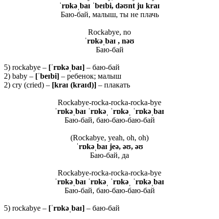
ˈrɒkəˌbaɪ ˈbeɪbi, dəʊnt ju kraɪ
Баю-бай, малыш, ты не плачь
Rockabye, no
ˈrɒkəˌbaɪ , nəʊ
Баю-бай
5) rockabye –
[ˈrɒkəˌbaɪ]
– баю-бай
2) baby –
[ˈbeɪbi]
– ребенок; малыш
2) cry (cried) –
[kraɪ (kraɪd)]
– плакать
Rockabye-rocka-rocka-rocka-bye
ˈrɒkəˌbaɪ ˈrɒkəˌ ˈrɒkəˌ ˈrɒkəˌbaɪ
Баю-бай, баю-баю-баю-бай
(Rockabye, yeah, oh, oh)
ˈrɒkəˌbaɪ jeə, əʊ, əʊ
Баю-бай, да
Rockabye-rocka-rocka-rocka-bye
ˈrɒkəˌbaɪ ˈrɒkəˌ ˈrɒkəˌ ˈrɒkəˌbaɪ
Баю-бай, баю-баю-баю-бай
5) rockabye –
[ˈrɒkəˌbaɪ]
– баю-бай