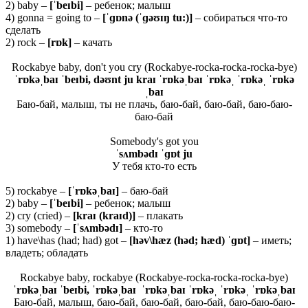
2) baby –
[ˈ
beɪ
bi]
– ребенок; малыш
4) gonna = going to –
[ˈɡɒ
nə (ˈɡəʊɪŋ
tu:)]
– собираться что-то
сделать
2) rock –
[rɒk]
– качать
Rockabye baby, don't you cry (Rockabye-rocka-rocka-rocka-bye)
ˈrɒkəˌbaɪ ˈbeɪbi, dəʊnt ju kraɪ ˈrɒkəˌbaɪ ˈrɒkəˌ ˈrɒkəˌ ˈrɒkə
ˌbaɪ
Баю-бай, малыш, ты не плачь, баю-бай, баю-бай, баю-баю-
баю-бай
Somebody's got you
ˈsʌmbədɪ ˈɡɒt ju
У тебя кто-то есть
5) rockabye –
[ˈ
rɒ
kəˌ
baɪ]
– баю-бай
2) baby –
[ˈ
beɪ
bi]
– ребенок; малыш
2) cry (cried) –
[
kraɪ (
kraɪ
d)]
– плакать
3) somebody –
[ˈ
sʌ
mbə
dɪ]
– кто-то
1) have\has (had; had) got –
[
hə
v\
hæ
z (
hə
d;
hæ
d) ˈɡɒ
t]
– иметь;
владеть; обладать
Rockabye baby, rockabye (Rockabye-rocka-rocka-rocka-bye)
ˈrɒkəˌbaɪ ˈbeɪbi, ˈrɒkəˌbaɪ ˈrɒkəˌbaɪ ˈrɒkəˌ ˈrɒkəˌ ˈrɒkəˌbaɪ
Баю-бай, малыш, баю-бай, баю-бай, баю-бай, баю-баю-баю-