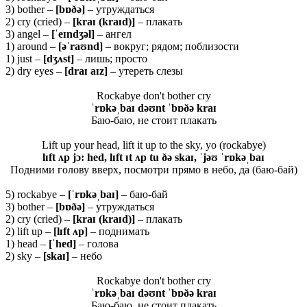
3) bother –
[
bɒðə]
– утруждаться
2) cry (cried) –
[
kraɪ (
kraɪ
d)]
– плакать
3) angel –
[ˈ
eɪ
ndʒə
l]
– ангел
1) around –
[əˈ
raʊ
nd]
– вокруг; рядом; поблизости
1) just –
[
dʒʌ
st]
– лишь; просто
2) dry eyes –
[
draɪ
aɪ
z]
– утереть слезы
Rockabye don't bother cry
ˈrɒkəˌbaɪ
dəʊnt ˈbɒðə kraɪ
Баю-баю, не стоит плакать
Lift up your head, lift it up to the sky, yo (rockabye)
lɪft ʌp jɔ: hed, lɪft ɪt ʌp tu ðə skaɪ, ˈjəʊ ˈrɒkəˌbaɪ
Подними голову вверх, посмотри прямо в небо, да (баю-бай)
5) rockabye –
[ˈ
rɒ
kəˌ
baɪ]
– баю-бай
3) bother –
[
bɒðə]
– утруждаться
2) cry (cried) –
[
kraɪ (
kraɪ
d)]
– плакать
2) lift up –
[
lɪ
ft ʌ
p]
– поднимать
1) head –
[ˈ
hed]
– голова
2) sky –
[
skaɪ]
– небо
Rockabye don't bother cry
ˈrɒkəˌbaɪ
dəʊnt ˈbɒðə kraɪ
Баю-баю, не стоит плакать