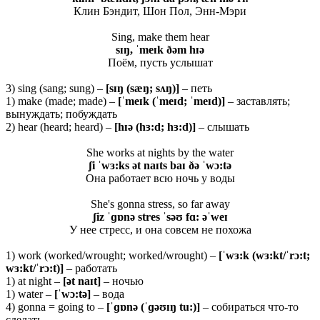
Клин Бэндит, Шон Пол, Энн-Мэри
Sing, make them hear
sɪŋ, ˈmeɪk ðəm hɪə
Поём, пусть услышат
3) sing (sang; sung) –
[sɪŋ (sæŋ; sʌŋ)]
– петь
1) make (made; made) –
[ˈ
meɪ
k (ˈ
meɪ
d; ˈ
meɪ
d)]
– заставлять;
вынуждать; побуждать
2) hear (heard; heard) –
[hɪə (hɜ:d; hɜ:d)]
– слышать
She works at nights by the water
ʃi ˈwɜ:ks ət naɪts baɪ ðə ˈwɔ:tə
Она работает всю ночь у воды
She's gonna stress, so far away
ʃiz ˈɡɒnə stres ˈsəʊ fɑ: əˈweɪ
У нее стресс, и она совсем не похожа
1) work (worked/wrought; worked/wrought) –
[ˈwɜ:k (wɜ:kt/ˈrɔ:t;
wɜ:kt/ˈrɔ:t)]
– работать
1) at night –
[ət naɪt]
– ночью
1) water –
[ˈwɔ:tə]
– вода
4) gonna = going to –
[ˈɡɒnə (ˈɡəʊɪŋ tu:)]
– собираться что-то
сделать