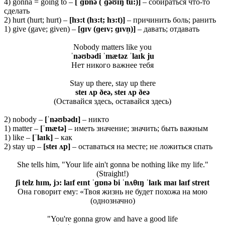
4) gonna = going to –
[ˈɡɒnə (ˈɡəʊɪŋ tu:)]
– собираться что-то
сделать
2) hurt (hurt; hurt) –
[hɜ:t (hɜ:t; hɜ:t)]
– причинить боль; ранить
1) give (gave; given) –
[ɡɪ
v (ɡ
eɪ
v; ɡɪ
vn̩)]
– давать; отдавать
Nobody matters like you
ˈnəʊbədi ˈmætəz ˈlaɪk ju
Нет никого важнее тебя
Stay up there, stay up there
steɪ ʌp ðeə, steɪ ʌp ðeə
(Оставайся здесь, оставайся здесь)
2) nobody –
[ˈnəʊbədɪ]
– никто
1) matter –
[ˈmætə]
– иметь значение; значить; быть важным
1) like –
[ˈlaɪk]
– как
2) stay up –
[steɪ ʌp]
– оставаться на месте; не ложиться спать
She tells him, "Your life ain't gonna be nothing like my life."
(Straight!)
ʃi telz hɪm, jɔ: laɪf eɪnt ˈɡɒnə bi ˈnʌθ
ɪŋ ˈlaɪk maɪ laɪf streɪt
Она говорит ему: «Твоя жизнь не будет похожа на мою
(однозначно)
"You're gonna grow and have a good life