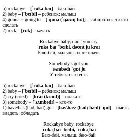
5) rockabye –
[ˈrɒkəˌbaɪ]
– баю-бай
2) baby –
[ˈ
beɪ
bi]
– ребенок; малыш
4) gonna = going to –
[ˈɡɒ
nə (ˈɡəʊɪŋ
tu:)]
– собираться что-то
сделать
2) rock –
[rɒk]
– качать
Rockabye baby, don't you cry
ˈrɒkəˌbaɪ ˈbeɪbi, dəʊnt ju kraɪ
Баю-бай, малыш, ты не плачь
Somebody's got you
ˈsʌmbədɪ ˈɡɒt ju
У тебя кто-то есть
5) rockabye –
[ˈ
rɒ
kəˌ
baɪ]
– баю-бай
2) baby –
[ˈ
beɪ
bi]
– ребенок; малыш
2) cry (cried) –
[
kraɪ (
kraɪ
d)]
– плакать
3) somebody –
[ˈ
sʌ
mbə
dɪ]
– кто-то
1) have\has (had; had) got –
[
hə
v\
hæ
z (
hə
d;
hæ
d) ˈɡɒ
t]
– иметь;
владеть; обладать
Rockabye baby, rockabye
ˈ
rɒ
kəˌ
baɪ ˈ
beɪ
bi, ˈ
rɒ
kəˌ
baɪ
Баю-бай, малыш, баю-бай