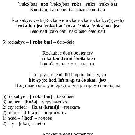
ˈrɒkəˌbaɪ , nəʊ ˈrɒkəˌbaɪ ˈrɒkəˌ ˈrɒkəˌ ˈrɒkəˌbaɪ
Баю-бай, баю-бай, баю-баю-баю-бай
Rockabye, yeah (Rockabye-rocka-rocka-rocka-bye) (yeah)
ˈrɒkəˌbaɪ jeə ˈrɒkəˌbaɪ ˈrɒkəˌ ˈrɒkəˌ ˈrɒkəˌbaɪ jeə
Баю-бай, баю-бай, баю-баю-баю-бай
5) rockabye –
[ˈrɒkəˌbaɪ]
– баю-бай
Rockabye don't bother cry
ˈrɒkəˌbaɪ
dəʊnt ˈbɒðə kraɪ
Баю-баю, не стоит плакать
Lift up your head, lift it up to the sky, yo
lɪft ʌp jɔ: hed, lɪft ɪt ʌp tu ðə skaɪ, ˈjəʊ
Подними голову вверх, посмотри прямо в небо, да
5) rockabye –
[ˈ
rɒ
kəˌ
baɪ]
– баю-бай
3) bother –
[
bɒðə]
– утруждаться
2) cry (cried) –
[
kraɪ (
kraɪ
d)]
– плакать
2) lift up –
[
lɪ
ft ʌ
p]
– поднимать
1) head –
[ˈ
hed]
– голова
2) sky –
[
skaɪ]
– небо
Rockabye don't bother cry