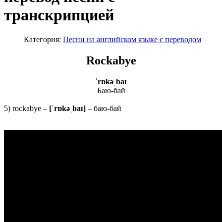
транскрипцией
Категория:
Песни на английском языке с переводом
Rockabye
ˈrɒkəˌbaɪ
Баю-бай
5) rockabye –
[ˈrɒkəˌbaɪ]
– баю-бай