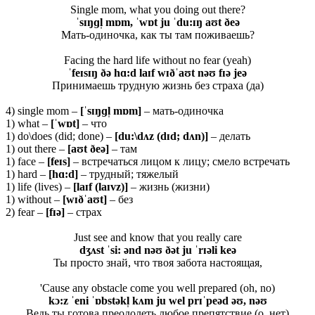
Single mom, what you doing out there?
ˈsɪŋɡl̩ mɒm, ˈwɒt ju ˈdu:ɪŋ aʊt ðeə
Мать-одиночка, как ты там поживаешь?
Facing the hard life without no fear (yeah)
ˈfeɪsɪŋ ðə hɑ:d laɪf wɪðˈaʊt nəʊ fɪə jeə
Принимаешь трудную жизнь без страха (да)
4) single mom –
[ˈ
sɪŋɡ
l̩
mɒ
m]
– мать-одиночка
1) what –
[ˈwɒt]
– что
1) do\does (did; done) –
[du:\dʌz (dɪd; dʌn)]
– делать
1) out there –
[
aʊ
t ð
eə]
– там
1) face –
[feɪs]
– встречаться лицом к лицу; смело встречать
1) hard –
[
hɑ:
d]
– трудный; тяжелый
1) life (lives) –
[
laɪ
f (
laɪ
vz)]
– жизнь (жизни)
1) without –
[wɪðˈaʊt]
– без
2) fear –
[fɪə]
– страх
Just see and know that you really care
dʒʌst ˈsi: ənd nəʊ ðət ju ˈrɪəli keə
Ты просто знай, что твоя забота настоящая,
'Cause any obstacle come you well prepared (oh, no)
kɔ:z ˈeni ˈɒbstəkl̩ kʌm ju wel prɪˈpeəd əʊ, nəʊ
Ведь ты готова преодолеть любое препятствие (о, нет)