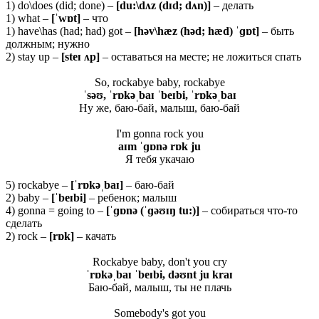
1) do\does (did; done) –
[du:\dʌz (dɪd; dʌn)]
– делать
1) what –
[ˈwɒt]
– что
1) have\has (had; had) got –
[həv\hæz (həd; hæd) ˈɡɒt]
– быть
должным; нужно
2) stay up –
[steɪ ʌp]
– оставаться на месте; не ложиться спать
So, rockabye baby, rockabye
ˈ
səʊ, ˈ
rɒ
kəˌ
baɪ ˈ
beɪ
bi, ˈ
rɒ
kəˌ
baɪ
Ну же, баю-бай, малыш, баю-бай
I'm gonna rock you
aɪm ˈɡɒnə rɒk ju
Я тебя укачаю
5) rockabye –
[ˈrɒkəˌbaɪ]
– баю-бай
2) baby –
[ˈ
beɪ
bi]
– ребенок; малыш
4) gonna = going to –
[ˈɡɒnə (ˈɡəʊɪŋ tu:)]
– собираться что-то
сделать
2) rock –
[rɒk]
– качать
Rockabye baby, don't you cry
ˈrɒkəˌbaɪ ˈbeɪbi, dəʊnt ju kraɪ
Баю-бай, малыш, ты не плачь
Somebody's got you