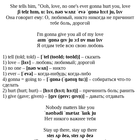
She tells him, "Ooh, love, no one's ever gonna hurt you, love
ʃi telz hɪm, u: lʌv, nəʊ wʌnz ˈevə ˈɡɒnə hɜ:t ju, lʌv
Она говорит ему: О, любимый, никто никогда не причинит
тебе боль, дорогой
I'm gonna give you all of my love
aɪm ˈɡɒnə ɡɪv ju ɔ:l ɒv maɪ lʌv
Я отдам тебе всю свою любовь
1) tell (told; told) –
[ˈtel (toʊld; toʊld)]
– сказать
1) love –
[lʌv]
– любовь; любимый; дорогой
1) no one –
[nəʊ wʌn]
– никто
1) ever –
[ˈ
evə]
– когда-нибудь; когда-либо
4) gonna = going to –
[ˈɡɒ
nə (ˈɡəʊɪŋ
tu:)]
– собираться что-то
сделать
2) hurt (hurt; hurt) –
[
hɜ:
t (
hɜ:
t;
hɜ:
t)]
– причинить боль; ранить
1) give (gave; given) –
[ɡɪ
v (ɡ
eɪ
v; ɡɪ
vn̩)]
– давать; отдавать
Nobody matters like you
ˈnəʊbədi ˈmætəz ˈlaɪk ju
Нет никого важнее тебя
Stay up there, stay up there
steɪ ʌp ðeə, steɪ ʌp ðeə