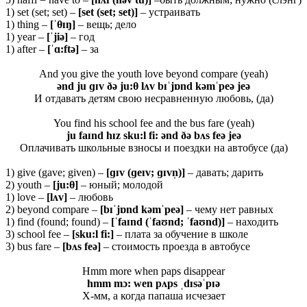
1) set (set; set) –
[set (set; set)]
– устраивать
1) thing –
[ˈθɪŋ]
– вещь; дело
1) year –
[ˈjiə]
– год
1) after –
[ˈɑ:ftə]
– за
And you give the youth love beyond compare (yeah)
ənd ju ɡɪv ðə ju:θ lʌv bɪˈjɒnd kəmˈpeə jeə
И отдавать детям свою несравненную любовь, (да)
You find his school fee and the bus fare (yeah)
ju faɪnd hɪz sku:l fi: ənd ðə bʌs feə jeə
Оплачивать школьные взносы и поездки на автобусе (да)
1) give (gave; given) –
[ɡɪ
v (ɡ
eɪ
v; ɡɪ
vn̩)]
– давать; дарить
2) youth –
[ju:θ]
– юный; молодой
1) love –
[
lʌ
v]
– любовь
2) beyond compare –
[bɪˈjɒnd
kə
mˈ
peə]
– чему нет равных
1) find (found; found) –
[ˈfaɪnd (ˈfaʊnd; ˈfaʊnd)]
– находить
3) school fee –
[
sku:
l
fi:]
– плата за обучение в школе
3) bus fare –
[
bʌ
s
feə]
– стоимость проезда в автобусе
Hmm more when paps disappear
hmm mɔ: wen pʌps ˌdɪsəˈpɪə
Х-мм, а когда папаша исчезает