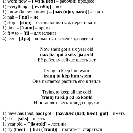
1) work flow –
[ˈ
wɜ:
k
fləʊ]
– рабочий процесс
1) everything –
[ˈ
evrɪθɪŋ]
– всё
1) know (knew; known) –
[
nəʊ (
nju:,
nəʊ
n)]
– знать
5) nah –
[ˈ
nɑ]
– не
2) stop –
[
stɒ
p]
– останавливаться; переставать
1) time –
[ˈ
taɪ
m]
– время
5) fi = to –
[
fi]
– для (слэнг)
4) jeer –
[dʒɪə]
– колкость; насмешка; издевка
Now she’s got a six year old
naʊ ʃiz ˈɡɒt ə sɪks ˈjiə əʊld
Её ребенку сейчас шесть лет
Trying to keep him warm
ˈtraɪɪŋ tu ki:p hɪm wɔ:m
Она пытается растить его в тепле
Trying to keep all the cold
ˈtraɪɪŋ tu ki:p ɔ:l ðə kəʊld
И оставлять весь холод снаружи
1) have\has (had; had) got –
[həv\hæz (həd; hæd) ˈɡɒt]
– иметь
1) six –
[sɪks]
– шесть
1) year old –
[ˈjiə əʊld]
– летний
1) try (tried) –
[ˈ
traɪ (ˈ
traɪ
d)]
– пытаться; стараться