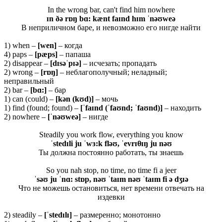
In the wrong bar, can't find him nowhere
ɪn ðə rɒŋ bɑ: kænt faɪnd hɪm ˈnəʊweə
В неприличном баре, и невозможно его нигде найти
1) when –
[wen]
– когда
4) paps –
[pæps]
– папаша
2) disappear –
[
dɪ
səˈ
pɪə]
– исчезать; пропадать
2) wrong –
[
rɒŋ]
– неблагополучный; неладный;
неправильный
2) bar –
[bɑ:]
– бар
1) can (could) –
[kən (kʊd)]
– мочь
1) find (found; found) –
[ˈfaɪnd (ˈfaʊnd; ˈfaʊnd)]
– находить
2) nowhere –
[ˈnəʊweə]
– нигде
Steadily you work flow, everything you know
ˈstedɪli ju ˈwɜ:k fləʊ, ˈevrɪθɪŋ ju nəʊ
Ты должна постоянно работать, ты знаешь
So you nah stop, no time, no time fi a jeer
ˈsəʊ ju ˈnɑ: stɒp, nəʊ ˈtaɪm nəʊ ˈtaɪm fi ə dʒɪə
Что не можешь остановиться, нет времени отвечать на
издевки
2) steadily –
[ˈ
stedɪ
lɪ]
– размеренно; монотонно