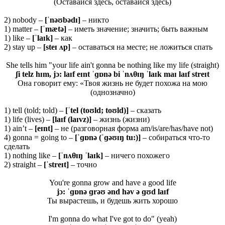
(Оставайся здесь, оставайся здесь)
2) nobody –
[ˈ
nəʊ
bə
dɪ]
– никто
1) matter –
[ˈ
mæ
tə]
– иметь значение; значить; быть важным
1) like –
[ˈ
laɪ
k]
– как
2) stay up –
[
steɪ ʌ
p]
– оставаться на месте; не ложиться спать
She tells him "your life ain't gonna be nothing like my life (straight)
ʃi telz hɪm, jɔ: laɪf eɪnt ˈɡɒnə bi ˈnʌθ
ɪŋ ˈlaɪk maɪ laɪf streɪt
Она говорит ему: «Твоя жизнь не будет похожа на мою
(однозначно)
1) tell (told; told) –
[ˈtel (toʊld; toʊld)]
– сказать
1) life (lives) –
[laɪf (laɪvz)]
– жизнь (жизни)
1) ain’t –
[eɪnt]
– не (разговорная форма am/is/are/has/have not)
4) gonna = going to –
[ˈɡɒ
nə (ˈɡəʊɪŋ
tu:)]
– собираться что-то
сделать
1) nothing like –
[ˈ
nʌθɪŋ ˈ
laɪ
k]
– ничего похожего
2) straight –
[ˈstreɪt]
– точно
You're gonna grow and have a good life
jɔ: ˈɡɒnə ɡrəʊ ənd həv ə ɡʊd laɪf
Ты вырастешь, и будешь жить хорошо
I'm gonna do what I've got to do" (yeah)