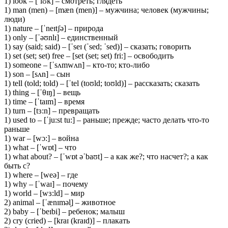
1) look – [ˈlʊk] – смотреть; глядеть
1) man (men) – [mæn (men)] – мужчина; человек (мужчины;
люди)
1) nature – [ˈneɪtʃə] – природа
1) only – [ˈəʊnlɪ] – единственный
1) say (said; said) – [ˈseɪ (ˈsed; ˈsed)] – сказать; говорить
1) set (set; set) free – [set (set; set) fri:] – освободить
1) someone – [ˈsʌmwʌn] – кто-то; кто-либо
1) son – [sʌn] – сын
1) tell (told; told) – [ˈtel (toʊld; toʊld)] – рассказать; сказать
1) thing – [ˈθɪŋ] – вещь
1) time – [ˈtaɪm] – время
1) turn – [tɜ:n] – превращать
1) used to – [ˈju:st tu:] – раньше; прежде; часто делать что-то
раньше
1) war – [wɔ:] – война
1) what – [ˈwɒt] – что
1) what about? – [ˈwɒt əˈbaʊt] – а как же?; что насчет?; а как
быть с?
1) where – [weə] – где
1) why – [ˈwaɪ] – почему
1) world – [wɜ:ld] – мир
2) animal – [ˈænɪməl̩] – животное
2) baby – [ˈbeɪbi] – ребенок; малыш
2) cry (cried) – [kraɪ (kraɪd)] – плакать