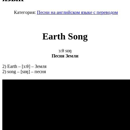
Категория:
Песни на английском языке с переводом
Earth Song
ɜ:θ sɒŋ
Песня Земли
2) Earth – [ɜ:θ] – Земля
2) song – [sɒŋ] – песня