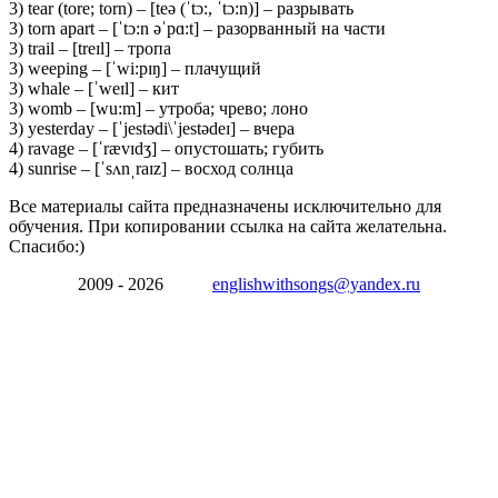
3) tear (tore; torn) – [teə (ˈtɔ:, ˈtɔ:n)] – разрывать
3) torn apart – [ˈtɔ:n əˈpɑ:t] – разорванный на части
3) trail – [treɪl] – тропа
3) weeping – [ˈwi:pɪŋ] – плачущий
3) whale – [ˈweɪl] – кит
3) womb – [wu:m] – утроба; чрево; лоно
3) yesterday – [ˈjestədi\ˈjestədeɪ] – вчера
4) ravage – [ˈrævɪdʒ] – опустошать; губить
4) sunrise – [ˈsʌnˌraɪz] – восход солнца
Все материалы сайта предназначены исключительно для
обучения. При копировании ссылка на сайта желательна.
Спасибо:)
2009 - 2026
englishwithsongs@yandex.ru