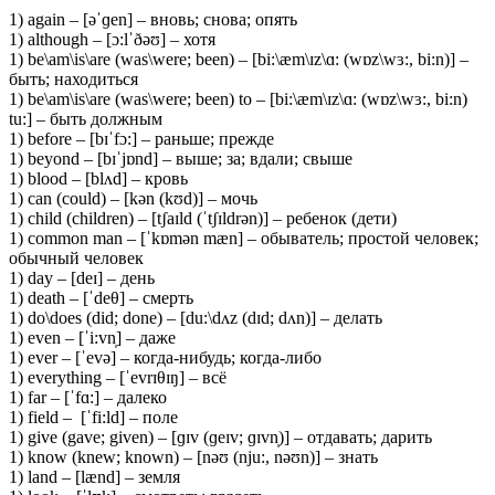
1) again – [əˈɡen] – вновь; снова; опять
1) although – [ɔ:lˈðəʊ] – хотя
1) be\am\is\are (was\were; been) – [bi:\æm\ɪz\ɑ: (wɒz\wɜ:, bi:n)] –
быть; находиться
1) be\am\is\are (was\were; been) to – [bi:\æm\ɪz\ɑ: (wɒz\wɜ:, bi:n)
tu:] – быть должным
1) before – [bɪˈfɔ:] – раньше; прежде
1) beyond – [bɪˈjɒnd] – выше; за; вдали; свыше
1) blood – [blʌd] – кровь
1) can (could) – [kən (kʊd)] – мочь
1) child (children) – [tʃaɪld (ˈtʃɪldrən)] – ребенок (дети)
1) common man – [ˈkɒmən mæn] – обыватель; простой человек;
обычный человек
1) day – [deɪ] – день
1) death – [ˈdeθ] – смерть
1) do\does (did; done) – [du:\dʌz (dɪd; dʌn)] – делать
1) even – [ˈi:vn̩] – даже
1) ever – [ˈevə] – когда-нибудь; когда-либо
1) everything – [ˈevrɪθɪŋ] – всё
1) far – [ˈfɑ:] – далеко
1) field – [ˈfi:ld] – поле
1) give (gave; given) – [ɡɪv (ɡeɪv; ɡɪvn̩)] – отдавать; дарить
1) know (knew; known) – [nəʊ (nju:, nəʊn)] – знать
1) land – [lænd] – земля