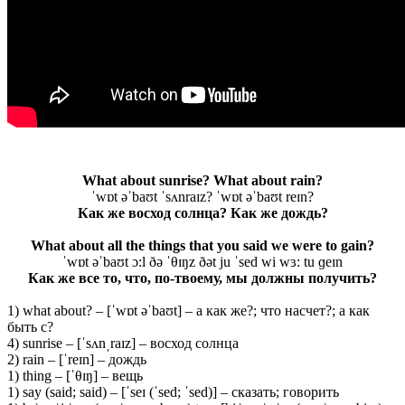
What about sunrise? What about rain?
ˈwɒt əˈbaʊt ˈsʌnraɪz? ˈwɒt əˈbaʊt reɪn?
Как же восход солнца? Как же дождь?
What about all the things that you said we were to gain?
ˈwɒt əˈbaʊt ɔ:l ðə ˈθɪŋz ðət ju ˈsed wi wɜ: tu ɡeɪn
Как же все то, что, по-твоему, мы должны получить?
1) what about? – [ˈwɒt əˈbaʊt] – а как же?; что насчет?; а как
быть с?
4) sunrise – [ˈsʌnˌraɪz] – восход солнца
2) rain – [ˈreɪn] – дождь
1) thing – [ˈθɪŋ] – вещь
1) say (said; said) – [ˈseɪ (ˈsed; ˈsed)] – сказать; говорить