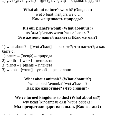
1) give (gave; given) – [ɡɪv (ɡeɪv; ɡɪvn̩)] – отдавать; дарить
What about nature's worth?
(Ooo, ooo)
ˈwɒt əˈbaʊt ˈneɪtʃərz wɜ:θ u:
Как
же
ценность
природы
?
It's our planet's womb
(What about us?)
ɪts ˈaʊə ˈplænəts wu:m ˈwɒt əˈbaʊt ʌs?
Это же лоно нашей планеты (Как же мы?)
1) what about? – [ˈwɒt əˈbaʊt] – а как же?; что насчет?; а как
быть с?
1) nature – [ˈneɪtʃə] – природа
2) worth – [ˈwɜ:θ] – ценность
3) planet – [ˈplænɪt] – планета
3) womb – [wu:m] – утроба; чрево; лоно
What about animals? (What about it?)
ˈwɒt əˈbaʊt ˈænɪml̩z? ˈwɒt əˈbaʊt ɪt?
Как же животные? (Что с ними?)
We've turned kingdoms to dust
(What about us?)
wiv tɜ:nd ˈkɪŋdəmz tu dʌst ˈwɒt əˈbaʊt ʌs?
Мы превратили царства в пыль (Как же мы?)