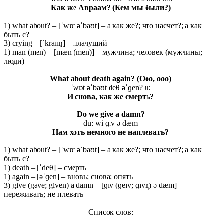
Как же Авраам? (Кем мы были?)
1) what about? – [ˈwɒt əˈbaʊt] – а как же?; что насчет?; а как
быть с?
3) crying – [ˈkraɪɪŋ] – плачущий
1) man (men) – [mæn (men)] – мужчина; человек (мужчины;
люди)
What about death again?
(Ooo, ooo)
ˈwɒt əˈbaʊt deθ əˈɡen? u:
И снова, как же смерть?
Do we give a damn?
du: wi ɡɪv ə dæm
Нам хоть немного не наплевать?
1) what about? – [ˈwɒt əˈbaʊt] – а как же?; что насчет?; а как
быть с?
1) death – [ˈdeθ] – смерть
1) again – [əˈɡen] – вновь; снова; опять
3) give (gave; given) a damn – [ɡɪv (ɡeɪv; ɡɪvn̩) ə dæm] –
переживать; не плевать
Список слов: