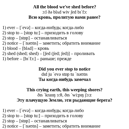
All the blood we've shed before?
ɔ:l ðə blʌd wiv ʃed bɪˈfɔ:
Всю кровь, пролитую нами ранее?
1) ever – [ˈevə] – когда-нибудь; когда-либо
2) stop to – [stɒp tu:] – приходить в голову
2) stop – [stɒp] – останавливаться
2) notice – [ˈnəʊtɪs] – заметить; обратить внимание
1) blood – [blʌd] – кровь
2) shed (shed; shed) – [ʃed (ʃed; ʃed)] – проливать
1) before – [bɪˈfɔ:] – раньше; прежде
Did you ever stop to notice
dɪd ju ˈevə stɒp tu ˈnəʊtɪs
Ты когда-нибудь замечал
This crying earth, this weeping shores?
ðɪs ˈkraɪɪŋ ɜ:θ, ðɪs ˈwi:pɪŋ ʃɔ:z
Эту плачущую Землю, эти рыдающие берега?
1) ever – [ˈevə] – когда-нибудь; когда-либо
2) stop to – [stɒp tu:] – приходить в голову
2) stop – [stɒp] – останавливаться
2) notice – [ˈnəʊtɪs] – заметить; обратить внимание