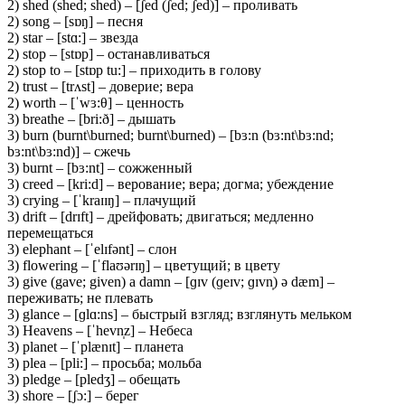
2) shed (shed; shed) – [ʃed (ʃed; ʃed)] – проливать
2) song – [sɒŋ] – песня
2) star – [stɑ:] – звезда
2) stop – [stɒp] – останавливаться
2) stop to – [stɒp tu:] – приходить в голову
2) trust – [trʌst] – доверие; вера
2) worth – [ˈwɜ:θ] – ценность
3) breathe – [bri:ð] – дышать
3) burn (burnt\burned; burnt\burned) – [bɜ:n (bɜ:nt\bɜ:nd;
bɜ:nt\bɜ:nd)] – сжечь
3) burnt – [bɜ:nt] – сожженный
3) creed – [kri:d] – верование; вера; догма; убеждение
3) crying – [ˈkraɪɪŋ] – плачущий
3) drift – [drɪft] – дрейфовать; двигаться; медленно
перемещаться
3) elephant – [ˈelɪfənt] – слон
3) flowering – [ˈflaʊərɪŋ] – цветущий; в цвету
3) give (gave; given) a damn – [ɡɪv (ɡeɪv; ɡɪvn̩) ə dæm] –
переживать; не плевать
3) glance – [ɡlɑ:ns] – быстрый взгляд; взглянуть мельком
3) Heavens – [ˈhevn̩z] – Небеса
3) planet – [ˈplænɪt] – планета
3) plea – [pli:] – просьба; мольба
3) pledge – [pledʒ] – обещать
3) shore – [ʃɔ:] – берег