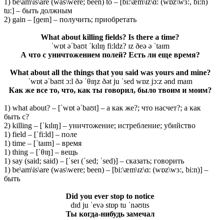
1) be\am\is\are (was\were; been) to – [bi:\æm\ɪz\ɑ: (wɒz\wɜ:, bi:n)
tu:] – быть должным
2) gain – [ɡeɪn] – получить; приобретать
What about killing fields? Is there a time?
ˈwɒt əˈbaʊt ˈkɪlɪŋ fi:ldz? ɪz ðeə ə ˈtaɪm
А что с уничтожением полей? Есть ли еще время?
What about all the things that you said was yours and mine?
ˈwɒt əˈbaʊt ɔ:l ðə ˈθɪŋz ðət ju ˈsed wɒz jɔ:z ənd maɪn
Как же все то, что, как ты говорил, было твоим и моим?
1) what about? – [ˈwɒt əˈbaʊt] – а как же?; что насчет?; а как
быть с?
2) killing – [ˈkɪlɪŋ] – уничтожение; истребление; убийство
1) field – [ˈfi:ld] – поле
1) time – [ˈtaɪm] – время
1) thing – [ˈθɪŋ] – вещь
1) say (said; said) – [ˈseɪ (ˈsed; ˈsed)] – сказать; говорить
1) be\am\is\are (was\were; been) – [bi:\æm\ɪz\ɑ: (wɒz\wɜ:, bi:n)] –
быть
Did you ever stop to notice
dɪd ju ˈevə stɒp tu ˈnəʊtɪs
Ты когда-нибудь замечал