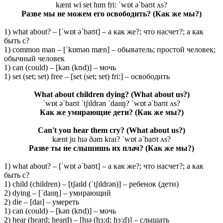
kænt wi set hɪm fri: ˈwɒt əˈbaʊt ʌs?
Разве мы не можем его освободить? (Как же мы?)
1) what about? – [ˈwɒt əˈbaʊt] – а как же?; что насчет?; а как
быть с?
1) common man – [ˈkɒmən mæn] – обыватель; простой человек;
обычный человек
1) can (could) – [kən (kʊd)] – мочь
1) set (set; set) free – [set (set; set) fri:] – освободить
What about children dying?
(What about us?)
ˈwɒt əˈbaʊt ˈtʃɪldrən ˈdaɪɪŋ? ˈwɒt əˈbaʊt ʌs?
Как же умирающие дети? (Как же мы?)
Can't you hear them cry?
(What about us?)
kænt ju hɪə ðəm kraɪ? ˈwɒt əˈbaʊt ʌs?
Разве ты не слышишь их плач? (Как же мы?)
1) what about? – [ˈwɒt əˈbaʊt] – а как же?; что насчет?; а как
быть с?
1) child (children) – [tʃaɪld (ˈtʃɪldrən)] – ребенок (дети)
2) dying – [ˈdaɪɪŋ] – умирающий
2) die – [daɪ] – умереть
1) can (could) – [kən (kʊd)] – мочь
2) hear (heard; heard) – [hɪə (hɜ:d; hɜ:d)] – слышать