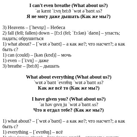
I can't even breathe
(What about us?)
ˈaɪ kænt ˈi:vn̩ bri:ð ˈwɒt əˈbaʊt ʌs?
Я не могу даже дышать (Как же мы?)
3) Heavens – [ˈhevn̩z] – Небеса
2) fall (fell; fallen) down – [fɔ:l (fel; ˈfɔ:lən) ˈdaʊn] – упасть;
падать; обрушиться
1) what about? – [ˈwɒt əˈbaʊt] – а как же?; что насчет?; а как
быть с?
1) can (could) – [kən (kʊd)] – мочь
1) even – [ˈi:vn̩] – даже
3) breathe – [bri:ð] – дышать
What about everything (What about us?)
ˈwɒt əˈbaʊt ˈevrɪθɪŋ ˈwɒt əˈbaʊt ʌs?
Как же всё то (Как же мы?)
I have given you? (What about us?)
ˈaɪ həv ɡɪvn̩ ju ˈwɒt əˈbaʊt ʌs?
Что я отдал тебе? (Как же мы?)
1) what about? – [ˈwɒt əˈbaʊt] – а как же?; что насчет?; а как
быть с?
1) everything – [ˈevrɪθɪŋ] – всё