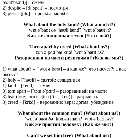
bɜ:nt\bɜ:nd)] – сжечь
2) despite – [dɪˈspaɪt] – несмотря
3) plea – [pli:] – просьба; мольба
What about the holy land?
(What about it?)
ˈwɒt əˈbaʊt ðə ˈhəʊli lænd? ˈwɒt əˈbaʊt ɪt?
Как же священная земля (Что с ней?)
Torn apart by creed
(What about us?)
ˈtɔ:n əˈpɑ:t baɪ kri:d ˈwɒt əˈbaʊt ʌs?
Разорванная на части религиями? (Как же мы?)
1) what about? – [ˈwɒt əˈbaʊt] – а как же?; что насчет?; а как
быть с?
2) holy – [ˈhəʊlɪ] – святой; священная
1) land – [lænd] – земля
3) torn apart – [ˈtɔ:n əˈpɑ:t] – разорванный на части
3) tear (tore; torn) – [teə (ˈtɔ:, ˈtɔ:n)] – разрывать
3) creed – [kri:d] – верование; вера; догма; убеждение
What about the common man? (What about us?)
ˈwɒt əˈbaʊt ðə ˈkɒmən mæn? ˈwɒt əˈbaʊt ʌs?
Как же простой человек?
(Как
же
мы
?)
Can't we set him free?
(What about us?)