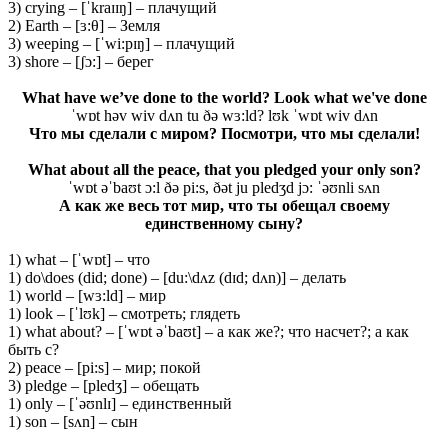
3) crying – [ˈkraɪɪŋ] – плачущий
2) Earth – [ɜ:θ] – Земля
3) weeping – [ˈwi:pɪŋ] – плачущий
3) shore – [ʃɔ:] – берег
What have we’ve done to the world? Look what we've done
ˈwɒt həv wiv dʌn tu ðə wɜ:ld? lʊk ˈwɒt wiv dʌn
Что мы сделали с миром? Посмотри
, что
мы
сделали
!
What about all the peace, that you pledged your only son?
ˈwɒt əˈbaʊt ɔ:l ðə pi:s, ðət ju pledʒd jɔ: ˈəʊnli sʌn
А как же весь тот мир, что ты обещал своему
единственному сыну?
1) what – [ˈwɒt] – что
1) do\does (did; done) – [du:\dʌz (dɪd; dʌn)] – делать
1) world – [wɜ:ld] – мир
1) look – [ˈlʊk] – смотреть; глядеть
1) what about? – [ˈwɒt əˈbaʊt] – а как же?; что насчет?; а как
быть с?
2) peace – [pi:s] – мир; покой
3) pledge – [pledʒ] – обещать
1) only – [ˈəʊnlɪ] – единственный
1) son – [sʌn] – сын