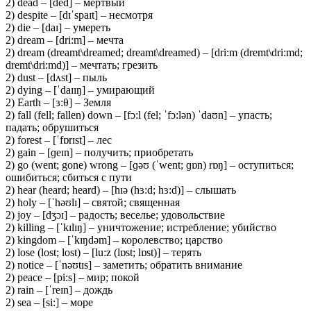
2) dead – [ded] – мертвый
2) despite – [dɪˈspaɪt] – несмотря
2) die – [daɪ] – умереть
2) dream – [dri:m] – мечта
2) dream (dreamt\dreamed; dreamt\dreamed) – [dri:m (dremt\dri:md;
dremt\dri:md)] – мечтать; грезить
2) dust – [dʌst] – пыль
2) dying – [ˈdaɪɪŋ] – умирающий
2) Earth – [ɜ:θ] – Земля
2) fall (fell; fallen) down – [fɔ:l (fel; ˈfɔ:lən) ˈdaʊn] – упасть;
падать; обрушиться
2) forest – [ˈfɒrɪst] – лес
2) gain – [ɡeɪn] – получить; приобретать
2) go (went; gone) wrong – [ɡəʊ (ˈwent; ɡɒn) rɒŋ] – оступиться;
ошибиться; сбиться с пути
2) hear (heard; heard) – [hɪə (hɜ:d; hɜ:d)] – слышать
2) holy – [ˈhəʊlɪ] – святой; священная
2) joy – [dʒɔɪ] – радость; веселье; удовольствие
2) killing – [ˈkɪlɪŋ] – уничтожение; истребление; убийство
2) kingdom – [ˈkɪŋdəm] – королевство; царство
2) lose (lost; lost) – [lu:z (lɒst; lɒst)] – терять
2) notice – [ˈnəʊtɪs] – заметить; обратить внимание
2) peace – [pi:s] – мир; покой
2) rain – [ˈreɪn] – дождь
2) sea – [si:] – море