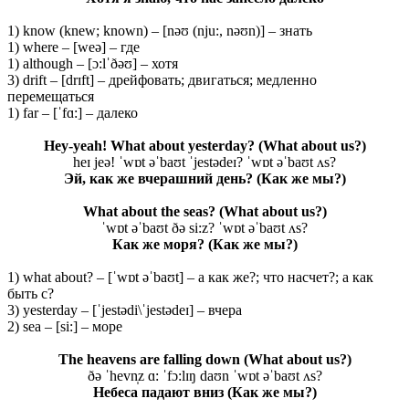
1) know (knew; known) – [nəʊ (nju:, nəʊn)] – знать
1) where – [weə] – где
1) although – [ɔ:lˈðəʊ] – хотя
3) drift – [drɪft] – дрейфовать; двигаться; медленно
перемещаться
1) far – [ˈfɑ:] – далеко
Hey-yeah! What about yesterday?
(What about us?)
heɪ jeə! ˈwɒt əˈbaʊt ˈjestədeɪ? ˈwɒt əˈbaʊt ʌs?
Эй, как же вчерашний день?
(Как
же
мы
?)
What about the seas? (What about us?)
ˈwɒt əˈbaʊt ðə si:z? ˈwɒt əˈbaʊt ʌs?
Как же моря? (Как же мы?)
1) what about? – [ˈwɒt əˈbaʊt] – а как же?; что насчет?; а как
быть с?
3) yesterday – [ˈjestədi\ˈjestədeɪ] – вчера
2) sea – [si:] – море
The heavens are falling down
(What about us?)
ðə ˈhevn̩z ɑ: ˈfɔ:lɪŋ daʊn ˈwɒt əˈbaʊt ʌs?
Небеса падают вниз (Как же мы?)