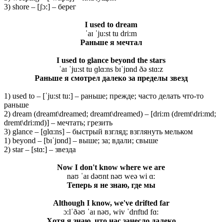
3) shore – [ʃɔ:] – берег
I used to dream
ˈaɪ ˈju:st tu dri:m
Раньше
я
мечтал
I used to glance beyond the stars
ˈaɪ ˈju:st tu ɡlɑ:ns bɪˈjɒnd ðə stɑ:z
Раньше я смотрел далеко за пределы звезд
1) used to – [ˈju:st tu:] – раньше; прежде; часто делать что-то
раньше
2) dream (dreamt\dreamed; dreamt\dreamed) – [dri:m (dremt\dri:md;
dremt\dri:md)] – мечтать; грезить
3) glance – [ɡlɑ:ns] – быстрый взгляд; взглянуть мельком
1) beyond – [bɪˈjɒnd] – выше; за; вдали; свыше
2) star – [stɑ:] – звезда
Now I don't know where we are
naʊ ˈaɪ dəʊnt nəʊ weə wi ɑ:
Теперь я не знаю, где мы
Although I know, we've drifted far
ɔ:lˈðəʊ ˈaɪ nəʊ, wiv ˈdrɪftɪd fɑ:
Хотя я знаю, что нас занесло далеко