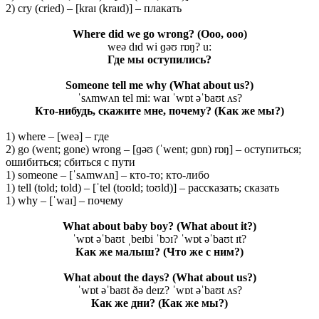
2) cry (cried) – [kraɪ (kraɪd)] – плакать
Where did we go wrong?
(Ooo, ooo)
weə dɪd wi ɡəʊ rɒŋ? u:
Где
мы
оступились
?
Someone tell me why
(What about us?)
ˈsʌmwʌn tel mi: waɪ ˈwɒt əˈbaʊt ʌs?
Кто-нибудь, скажите мне, почему? (Как же мы?)
1) where – [weə] – где
2) go (went; gone) wrong – [ɡəʊ (ˈwent; ɡɒn) rɒŋ] – оступиться;
ошибиться; сбиться с пути
1) someone – [ˈsʌmwʌn] – кто-то; кто-либо
1) tell (told; told) – [ˈtel (toʊld; toʊld)] – рассказать; сказать
1) why – [ˈwaɪ] – почему
What about baby boy? (What about it?)
ˈwɒt əˈbaʊt ˌbeɪbi ˈbɔɪ? ˈwɒt əˈbaʊt ɪt?
Как же малыш? (Что же с ним?)
What about the days? (What about us?)
ˈwɒt əˈbaʊt ðə deɪz? ˈwɒt əˈbaʊt ʌs?
Как же дни? (Как же мы?)