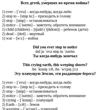
Всех детей, умерших во время войны?
1) ever – [ˈevə] – когда-нибудь; когда-либо
2) stop to – [stɒp tu:] – приходить в голову
2) stop – [stɒp] – останавливаться
2) notice – [ˈnəʊtɪs] – заметить; обратить внимание
1) child (children) – [tʃaɪld (ˈtʃɪldrən)] – ребенок (дети)
2) dead – [ded] – мертвый
1) war – [wɔ:] – война
Did you ever stop to notice
dɪd ju ˈevə stɒp tu ˈnəʊtɪs
Ты когда-нибудь замечал
This crying earth, this weeping shores?
ðɪs ˈkraɪɪŋ ɜ:θ, ðɪs ˈwi:pɪŋ ʃɔ:z
Эту плачущую Землю, эти рыдающие берега?
1) ever – [ˈevə] – когда-нибудь; когда-либо
2) stop to – [stɒp tu:] – приходить в голову
2) stop – [stɒp] – останавливаться
2) notice – [ˈnəʊtɪs] – заметить; обратить внимание
3) crying – [ˈkraɪɪŋ] – плачущий
2) Earth – [ɜ:θ] – Земля
3) weeping – [ˈwi:pɪŋ] – плачущий