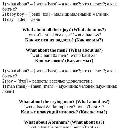
1) what about? – [ˈwɒt əˈbaʊt] – а как же?; что насчет?; а как
быть с?
2) baby boy – [ˌbeɪbi ˈbɔɪ] – малыш; маленький мальчик
1) day – [deɪ] – день
What about all their joy?
(What about us?)
ˈwɒt əˈbaʊt ɔ:l ðeə dʒɔɪ? ˈwɒt əˈbaʊt ʌs?
Как же вся их радость?
(Как
же
мы
?)
What about the men?
(What about us?)
ˈwɒt əˈbaʊt ðə men? ˈwɒt əˈbaʊt ʌs?
Как же люди? (Как же мы?)
1) what about? – [ˈwɒt əˈbaʊt] – а как же?; что насчет?; а как
быть с?
2) joy – [dʒɔɪ] – радость; веселье; удовольствие
1) man (men) – [mæn (men)] – мужчина; человек (мужчины;
люди)
What about the crying man? (What about us?)
ˈwɒt əˈbaʊt ðə ˈkraɪɪŋ mæn? ˈwɒt əˈbaʊt ʌs?
Как же плачущий человек?
(Как
же
мы
?)
What about Abraham? (What about us?)
ˈwɒt əˈbaʊt ˈeɪbrəhæm? ˈwɒt əˈbaʊt ʌs?