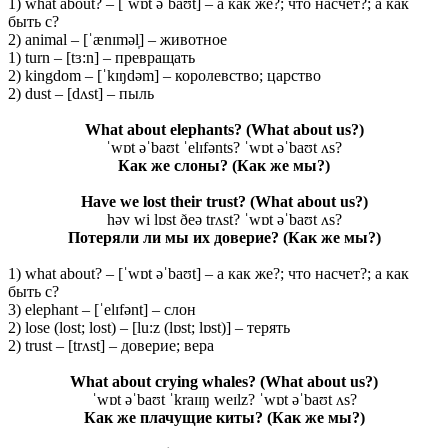
1) what about? – [ˈwɒt əˈbaʊt] – а как же?; что насчет?; а как
быть с?
2) animal – [ˈænɪməl̩] – животное
1) turn – [tɜ:n] – превращать
2) kingdom – [ˈkɪŋdəm] – королевство; царство
2) dust – [dʌst] – пыль
What about elephants?
(What about us?)
ˈwɒt əˈbaʊt ˈelɪfənts? ˈwɒt əˈbaʊt ʌs?
Как же слоны? (Как же мы?)
Have we lost their trust?
(What about us?)
həv wi lɒst ðeə trʌst? ˈwɒt əˈbaʊt ʌs?
Потеряли ли мы их доверие? (Как же мы?)
1) what about? – [ˈwɒt əˈbaʊt] – а как же?; что насчет?; а как
быть с?
3) elephant – [ˈelɪfənt] – слон
2) lose (lost; lost) – [lu:z (lɒst; lɒst)] – терять
2) trust – [trʌst] – доверие; вера
What about crying whales?
(What about us?)
ˈwɒt əˈbaʊt ˈkraɪɪŋ weɪlz? ˈwɒt əˈbaʊt ʌs?
Как же плачущие киты?
(Как
же
мы
?)