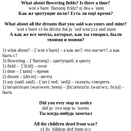
What about flowering fields? Is there a time?
ˈwɒt əˈbaʊt ˈflaʊərɪŋ fi:ldz? ɪz ðeə ə ˈtaɪm
Как же цветущие поля? Есть ли ещё время?
What about all the dreams that you said was yours and mine?
ˈwɒt əˈbaʊt ɔ:l ðə dri:mz ðət ju ˈsed wɒz jɔ:z ənd maɪn
А как же все мечты, которые, как ты говорил, были
твоими и моими?
1) what about? – [ˈwɒt əˈbaʊt] – а как же?; что насчет?; а как
быть с?
3) flowering – [ˈflaʊərɪŋ] – цветущий; в цвету
1) field – [ˈfi:ld] – поле
1) time – [ˈtaɪm] – время
2) dream – [dri:m] – мечта
1) say (said; said) – [ˈseɪ (ˈsed; ˈsed)] – сказать; говорить
1) be\am\is\are (was\were; been) – [bi:\æm\ɪz\ɑ: (wɒz\wɜ:, bi:n)] –
быть
Did you ever stop to notice
dɪd ju ˈevə stɒp tu ˈnəʊtɪs
Ты когда-нибудь замечал
All the children dead from war?
ɔ:l ðə ˈtʃɪldrən ded frɒm wɔ: