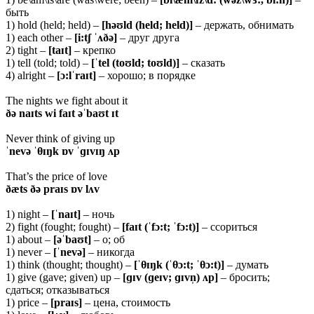
быть
1) hold (held; held) –
[həʊld (held; held)]
– держать, обнимать
1) each other –
[i:tʃ ˈʌðə]
– друг друга
2) tight –
[taɪt]
– крепко
1) tell (told; told) –
[ˈtel (toʊld; toʊld)]
– сказать
4) alright –
[ɔ:lˈraɪt]
– хорошо; в порядке
The nights we fight about it
ðə naɪts wi faɪt əˈbaʊt ɪt
Never think of giving up
ˈnevə ˈθɪŋk ɒv ˈɡɪvɪŋ ʌp
That’s the price of love
ðæts ðə praɪs ɒv lʌv
1) night –
[ˈnaɪt]
– ночь
2) fight (fought; fought) –
[faɪt (ˈfɔ:t; ˈfɔ:t)]
– ссориться
1) about –
[əˈbaʊt]
– о; об
1) never –
[ˈnevə]
– никогда
1) think (thought; thought) –
[ˈ
θɪŋk (ˈθɔ:t; ˈθɔ:t)]
– думать
1) give (gave; given) up –
[ɡɪv (ɡeɪv; ɡɪvn̩) ʌp]
– бросить;
сдаться; отказываться
1) price –
[praɪs]
– цена, стоимость