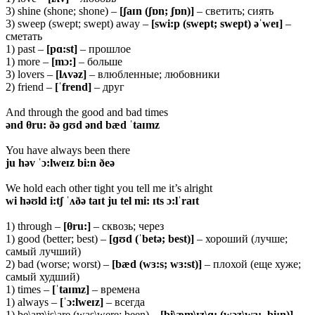
3) shine (shone; shone) –
[ʃaɪn (ʃɒn; ʃɒn)]
– светить; сиять
3) sweep (swept; swept) away –
[swi:p (swept; swept) əˈweɪ]
–
сметать
1) past –
[pɑ:st]
– прошлое
1) more –
[mɔ:]
– больше
3) lovers –
[lʌvəz]
– влюбленные; любовники
2) friend –
[ˈfrend]
– друг
And through the good and bad times
ənd θru: ðə ɡʊd ənd bæd ˈtaɪmz
You have always been there
ju həv ˈɔ:lweɪz bi:n ðeə
We hold each other tight you tell me it’s alright
wi həʊld i:tʃ ˈʌðə taɪt ju tel mi: ɪts ɔ:lˈraɪt
1) through –
[θru:]
– сквозь; через
1) good (better; best) –
[ɡʊd (ˈbetə; best)]
– хороший (лучше;
самый лучший)
2) bad (worse; worst) –
[bæd (wɜ:s; wɜ:st)]
– плохой (еще хуже;
самый худший)
1) times –
[ˈtaɪmz]
– времена
1) always –
[ˈɔ:lweɪz]
– всегда
1) be\am\is\are (was\were; been) –
[bi\æm\ɪz\ɑ: (wəz\wɜ:, bi:n)]
–