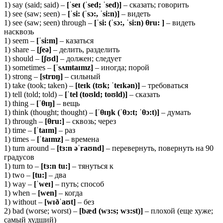
1) say (said; said) –
[ˈseɪ (ˈsed; ˈsed)]
– сказать; говорить
1) see (saw; seen) –
[ˈsi: (ˈsɔ:, ˈsi:n)]
– видеть
1) see (saw; seen) through –
[ˈsi: (ˈsɔ:, ˈsi:n) θru: ]
– видеть
насквозь
1) seem –
[ˈ
si:m]
– казаться
1) share –
[ʃ
eə]
– делить, разделить
1) should –
[ʃʊ
d]
– должен; следует
1) sometimes –
[ˈ
sʌmtaɪmz]
– иногда; порой
1) strong –
[
strɒŋ]
– сильный
1) take (took; taken) –
[
teɪk (tʊk; ˈteɪkən)]
– требоваться
1) tell (told; told) –
[ˈtel (toʊld; toʊld)]
– сказать
1) thing –
[ˈθɪŋ]
– вещь
1) think (thought; thought) –
[ˈ
θɪŋk (ˈθɔ:t; ˈθɔ:t)]
– думать
1) through –
[θru:]
– сквозь; через
1) time –
[ˈtaɪm]
– раз
1) times –
[ˈ
taɪmz]
– времена
1) turn around –
[
tɜ:n əˈraʊnd]
– перевернуть, повернуть на 90
градусов
1) turn to –
[tɜ:n tu:]
– тянуться к
1) two –
[
tu:]
– два
1) way –
[ˈ
weɪ]
– путь; способ
1) when –
[wen]
– когда
1) without –
[wɪðˈaʊt]
– без
2) bad (worse; worst) –
[bæd (wɜ:s; wɜ:st)]
– плохой (еще хуже;
самый худший)