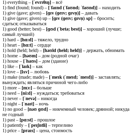
1) everything –
[ˈevrɪ
θɪŋ]
– всё
1) find (found; found) –
[ˈfaɪnd (ˈfaʊnd; ˈfaʊnd)]
– находить
1) give (gave; given) –
[ɡɪv (ɡeɪv; ɡɪvn̩)]
– давать
1) give (gave; given) up –
[ɡɪv (ɡeɪv; ɡɪvn̩) ʌp]
– бросить;
сдаться; отказываться
1) good (better; best) –
[ɡʊd (ˈbetə; best)]
– хороший (лучше;
самый лучший)
1) hard –
[hɑ:d]
– тяжело, трудно
1) heart –
[hɑ:t]
– сердце
1) hold (held; held) –
[həʊld (held; held)]
– держать, обнимать
1) home –
[həʊm]
– дом (родной очаг)
1) house –
[ˈhaʊs]
– дом (здание)
1) like –
[ˈlaɪk]
– как
1) love –
[lʌv]
– любовь
1) make (made; made) –
[ˈmeɪk (ˈmeɪd; ˈmeɪd)]
– заставлять;
вынуждать; являться причиной чего-либо
1) more –
[mɔ:]
– больше
1) need –
[ni:d]
– нуждаться; требоваться
1) never –
[ˈ
nevə]
– никогда
1) night –
[ˈ
naɪt]
– ночь
1) no good –
[nəʊ ɡʊd]
– никчемный человек; дрянной; никуда
не годный
1) past –
[pɑ:st]
– прошлое
1) patiently –
[ˈpeɪʃntli]
– терпеливо
1) price –
[praɪs]
– цена, стоимость