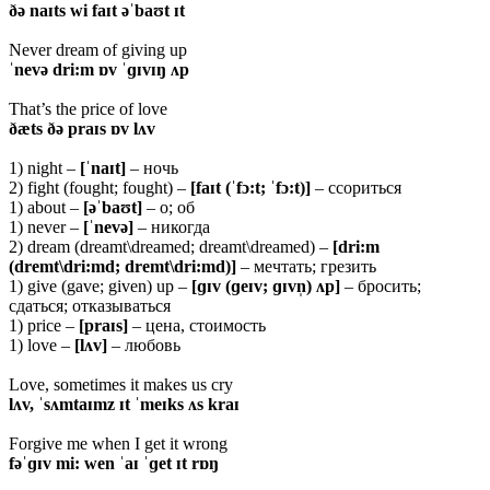
ðə naɪts wi faɪt əˈbaʊt ɪt
Never dream of giving up
ˈnevə dri:m ɒv ˈɡɪvɪŋ ʌp
That’s the price of love
ðæts ðə praɪs ɒv lʌv
1) night –
[ˈnaɪt]
– ночь
2) fight (fought; fought) –
[faɪt (ˈfɔ:t; ˈfɔ:t)]
– ссориться
1) about –
[əˈbaʊt]
– о; об
1) never –
[ˈnevə]
– никогда
2) dream (dreamt\dreamed; dreamt\dreamed) –
[dri:m
(dremt\dri:md; dremt\dri:md)]
– мечтать; грезить
1) give (gave; given) up –
[ɡɪv (ɡeɪv; ɡɪvn̩) ʌp]
– бросить;
сдаться; отказываться
1) price –
[praɪs]
– цена, стоимость
1) love –
[lʌv]
– любовь
Love, sometimes it makes us cry
lʌv, ˈsʌmtaɪmz ɪt ˈmeɪks ʌs kraɪ
Forgive me when I get it wrong
fəˈɡɪv mi: wen ˈaɪ ˈɡet ɪt rɒŋ