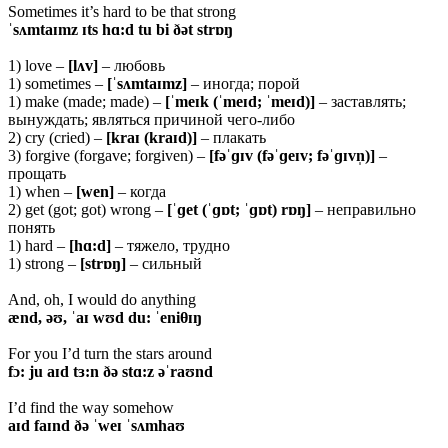
Sometimes it’s hard to be that strong
ˈsʌmtaɪmz ɪts hɑ:d tu bi ðət strɒŋ
1) love –
[lʌv]
– любовь
1) sometimes –
[ˈsʌmtaɪmz]
– иногда; порой
1) make (made; made) –
[ˈmeɪk (ˈmeɪd; ˈmeɪd)]
– заставлять;
вынуждать; являться причиной чего-либо
2) cry (cried) –
[kraɪ (kraɪd)]
– плакать
3) forgive (forgave; forgiven) –
[fəˈɡɪv (fəˈɡeɪv; fəˈɡɪvn̩)]
–
прощать
1) when –
[wen]
– когда
2) get (got; got) wrong –
[ˈɡet
(ˈɡɒt; ˈɡɒt) rɒŋ]
– неправильно
понять
1) hard –
[hɑ:d]
– тяжело, трудно
1) strong –
[strɒŋ]
– сильный
And, oh, I would do anything
ænd, əʊ, ˈaɪ wʊd du: ˈeniθɪŋ
For you I’d turn the stars around
fɔ: ju aɪd tɜ:n ðə stɑ:z əˈraʊnd
I’d find the way somehow
aɪd faɪnd ðə ˈweɪ ˈsʌmhaʊ