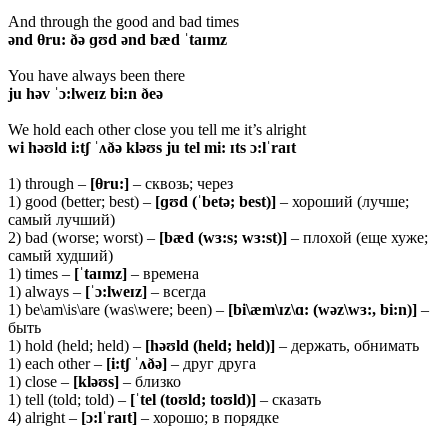
And through the good and bad times
ənd θru: ðə ɡʊd ənd bæd ˈtaɪmz
You have always been there
ju həv ˈɔ:lweɪz bi:n ðeə
We hold each other close you tell me it’s alright
wi həʊld i:tʃ ˈʌðə kləʊs ju tel mi: ɪts ɔ:lˈraɪt
1) through –
[θru:]
– сквозь; через
1) good (better; best) –
[ɡʊd (ˈbetə; best)]
– хороший (лучше;
самый лучший)
2) bad (worse; worst) –
[bæd (wɜ:s; wɜ:st)]
– плохой (еще хуже;
самый худший)
1) times –
[ˈtaɪmz]
– времена
1) always –
[ˈɔ:lweɪz]
– всегда
1) be\am\is\are (was\were; been) –
[bi\æm\ɪz\ɑ: (wəz\wɜ:, bi:n)]
–
быть
1) hold (held; held) –
[həʊld (held; held)]
– держать, обнимать
1) each other –
[i:tʃ ˈʌðə]
– друг друга
1) close –
[kləʊs]
– близко
1) tell (told; told) –
[ˈtel (toʊld; toʊld)]
– сказать
4) alright –
[ɔ:lˈraɪt]
– хорошо; в порядке