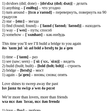
1) do\does (did; done) –
[dʊ\dʌz (dɪd; dʌn)]
– делать
1) anything –
[ˈeniθɪŋ]
– что угодно
1) turn around –
[tɜ:n əˈraʊnd]
– перевернуть, повернуть на 90
градусов
2) star –
[stɑ:]
– звезда
1) find (found; found) –
[ˈfaɪnd (ˈfaʊnd; ˈfaʊnd)]
– находить
1) way –
[ˈweɪ]
– путь; способ
2) somehow –
[ˈsʌmhaʊ]
– как-нибудь
This time you’ll see I’ll build a bridge to you again
ðɪs ˈtaɪm jul ˈsi: aɪl bɪld ə brɪdʒ tu ju əˈɡen
1) time –
[ˈtaɪm]
– раз
1) see (saw; seen) –
[ˈsi: (ˈsɔ:, ˈsi:n)]
– видеть
2) build (built; built) –
[bɪld (bɪlt; bɪlt)]
– строить
2) bridge –
[brɪdʒ]
– мост
1) again –
[əˈɡen]
– вновь; снова; опять
Love shines to sweep away the past
lʌv ʃaɪnz tu swi:p əˈweɪ ðə pɑ:st
We’re more than lovers, more than friends
wɪə mɔ: ðən ˈlʌvəz, mɔ: ðən frendz
1) love –
[lʌv]
– любовь