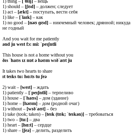
1) thing –
[ˈθɪŋ]
– вещь
1) should –
[ʃʊd]
– должен; следует
1) act –
[æ
kt]
– поступать, вести себя
1) like –
[ˈlaɪk]
– как
1) no good –
[nəʊ ɡʊd]
– никчемный человек; дрянной; никуда
не годный
And you wait for me patiently
ənd ju weɪt fɔ: mi: ˈpeɪʃntli
This house is not a home without you
ðɪs ˈhaʊs ɪz nɒt ə həʊm wɪðˈaʊt ju
It takes two hearts to share
ɪt teɪks tu: hɑ:ts tu ʃeə
2) wait –
[weɪt]
– ждать
1) patiently –
[ˈpeɪʃntli]
– терпеливо
1) house –
[ˈhaʊs]
– дом (здание)
1) home –
[həʊm]
– дом (родной очаг)
1) without –
[
wɪðˈaʊt]
– без
1) take (took; taken) –
[teɪk (tʊk; ˈteɪkən)]
– требоваться
1) two –
[tu:]
– два
1) heart –
[
hɑ:t]
– сердце
1) share –
[ʃ
eə]
– делить, разделить