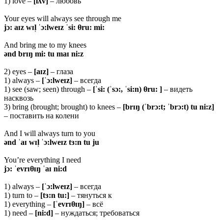
1) love –
[lʌv]
– любовь
Your eyes will always see through me
jɔ: aɪz wɪl̩ ˈɔ:lweɪz ˈsi: θru: mi:
And bring me to my knees
ənd brɪŋ mi: tu maɪ ni:z
2) eyes –
[aɪz]
– глаза
1) always –
[ˈɔ:lweɪz]
– всегда
1) see (saw; seen) through –
[ˈsi: (ˈsɔ:, ˈsi:n) θru: ]
– видеть
насквозь
3) bring (brought; brought) to knees –
[brɪŋ (ˈbrɔ:t; ˈbrɔ:t) tu ni:z]
– поставить на колени
And I will always turn to you
ənd ˈaɪ wɪl̩ ˈɔ:lweɪz tɜ:n tu ju
You’re everything I need
jɔ: ˈevrɪθɪŋ ˈaɪ ni:d
1) always –
[ˈɔ:lweɪz]
– всегда
1) turn to –
[tɜ:n tu:]
– тянуться к
1) everything –
[ˈevrɪ
θɪŋ]
– всё
1) need –
[ni:d]
– нуждаться; требоваться