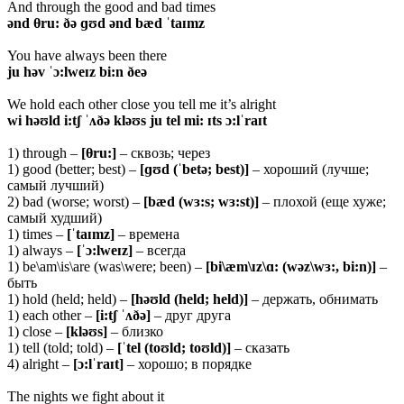
And through the good and bad times
ənd θru: ðə ɡʊd ənd bæd ˈtaɪmz
You have always been there
ju həv ˈɔ:lweɪz bi:n ðeə
We hold each other close you tell me it’s alright
wi həʊld i:tʃ ˈʌðə kləʊs ju tel mi: ɪts ɔ:lˈraɪt
1) through –
[θru:]
– сквозь; через
1) good (better; best) –
[ɡʊd (ˈbetə; best)]
– хороший (лучше;
самый лучший)
2) bad (worse; worst) –
[bæd (wɜ:s; wɜ:st)]
– плохой (еще хуже;
самый худший)
1) times –
[ˈtaɪmz]
– времена
1) always –
[ˈɔ:lweɪz]
– всегда
1) be\am\is\are (was\were; been) –
[bi\æm\ɪz\ɑ: (wəz\wɜ:, bi:n)]
–
быть
1) hold (held; held) –
[həʊld (held; held)]
– держать, обнимать
1) each other –
[i:tʃ ˈʌðə]
– друг друга
1) close –
[kləʊs]
– близко
1) tell (told; told) –
[ˈtel (toʊld; toʊld)]
– сказать
4) alright –
[ɔ:lˈraɪt]
– хорошо; в порядке
The nights we fight about it