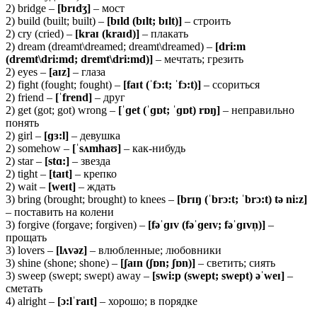
2) bridge –
[brɪdʒ]
– мост
2) build (built; built) –
[bɪld (bɪlt; bɪlt)]
– строить
2) cry (cried) –
[kraɪ (kraɪd)]
– плакать
2) dream (dreamt\dreamed; dreamt\dreamed) –
[dri:m
(dremt\dri:md; dremt\dri:md)]
– мечтать; грезить
2) eyes –
[aɪz]
– глаза
2) fight (fought; fought) –
[faɪt (ˈfɔ:t; ˈfɔ:t)]
– ссориться
2) friend –
[ˈfrend]
– друг
2) get (got; got) wrong –
[ˈɡet
(ˈɡɒt; ˈɡɒt) rɒŋ]
– неправильно
понять
2) girl –
[ɡɜ:
l]
– девушка
2) somehow –
[ˈ
sʌmhaʊ]
– как-нибудь
2) star –
[stɑ:]
– звезда
2) tight –
[taɪt]
– крепко
2) wait –
[weɪt]
– ждать
3) bring (brought; brought) to knees –
[brɪŋ (ˈbrɔ:t; ˈbrɔ:t) tə ni:z]
– поставить на колени
3) forgive (forgave; forgiven) –
[fəˈɡɪv (fəˈɡeɪv; fəˈɡɪvn̩)]
–
прощать
3) lovers –
[lʌvəz]
– влюбленные; любовники
3) shine (shone; shone) –
[ʃaɪn (ʃɒn; ʃɒn)]
– светить; сиять
3) sweep (swept; swept) away –
[swi:p (swept; swept) əˈweɪ]
–
сметать
4) alright –
[ɔ:
lˈraɪt]
– хорошо; в порядке