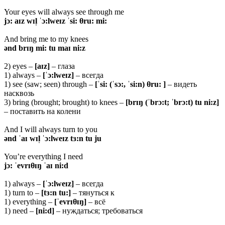
Your eyes will always see through me
jɔ: aɪz wɪl̩ ˈɔ:lweɪz ˈsi: θru: mi:
And bring me to my knees
ənd brɪŋ mi: tu maɪ ni:z
2) eyes –
[aɪz]
– глаза
1) always –
[ˈɔ:lweɪz]
– всегда
1) see (saw; seen) through –
[ˈsi: (ˈsɔ:, ˈsi:n) θru: ]
– видеть
насквозь
3) bring (brought; brought) to knees –
[brɪŋ (ˈbrɔ:t; ˈbrɔ:t) tu ni:z]
– поставить на колени
And I will always turn to you
ənd ˈaɪ wɪl̩ ˈɔ:lweɪz tɜ:n tu ju
You’re everything I need
jɔ: ˈevrɪθɪŋ ˈaɪ ni:d
1) always –
[ˈɔ:lweɪz]
– всегда
1) turn to –
[tɜ:n tu:]
– тянуться к
1) everything –
[ˈevrɪ
θɪŋ]
– всё
1) need –
[ni:d]
– нуждаться; требоваться