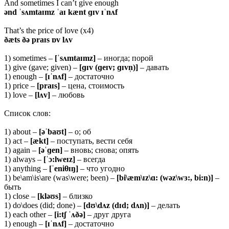
And sometimes I can’t give enough
ənd ˈsʌmtaɪmz ˈaɪ kænt ɡɪv ɪˈnʌf
That’s the price of love (x4)
ðæts ðə praɪs ɒv lʌv
1) sometimes –
[ˈsʌmtaɪmz]
– иногда; порой
1) give (gave; given) –
[ɡɪv (ɡeɪv; ɡɪvn̩)]
– давать
1) enough –
[ɪˈnʌf]
– достаточно
1) price –
[praɪs]
– цена, стоимость
1) love –
[lʌv]
– любовь
Список слов:
1) about –
[əˈbaʊt]
– о; об
1) act –
[ækt]
– поступать, вести себя
1) again –
[əˈɡen]
– вновь; снова; опять
1) always –
[ˈɔ:lweɪz]
– всегда
1) anything –
[ˈeniθɪŋ]
– что угодно
1) be\am\is\are (was\were; been) –
[bi\æm\ɪz\ɑ: (wəz\wɜ:, bi:n)]
–
быть
1) close –
[kləʊs]
– близко
1) do\does (did; done) –
[dʊ\dʌz (dɪd; dʌn)]
– делать
1) each other –
[i:tʃ ˈʌðə]
– друг друга
1) enough –
[ɪˈnʌf]
– достаточно