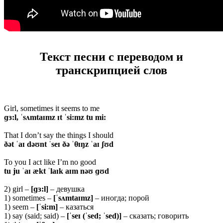
Текст песни с переводом и
транскрипцией слов
Girl, sometimes it seems to me
ɡɜ:l, ˈsʌmtaɪmz ɪt ˈsi:mz tu mi:
That I don’t say the things I should
ðət ˈaɪ dəʊnt ˈseɪ ðə ˈ
θɪŋz ˈaɪ ʃʊd
To you I act like I’m no good
tu ju ˈaɪ ækt ˈlaɪk aɪm nəʊ ɡʊd
2) girl –
[ɡɜ:l]
– девушка
1) sometimes –
[ˈsʌmtaɪmz]
– иногда; порой
1) seem –
[ˈsi:m]
– казаться
1) say (said; said) –
[ˈseɪ (ˈsed; ˈsed)]
– сказать; говорить