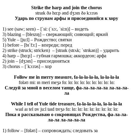
Strike the harp and join the chorus
straɪk ðə hɑ:p ənd dʒɔɪn ðə kɔ:rəs
Ударь по струнам арфы и присоединяйся к хору
1) see (saw; seen) – [ˈsi: (ˈsɔ:, ˈsi:n)] – видеть
3) blazing – [bleɪzɪŋ] – сверкающий; сияющий; яркий
5) Yule – [ju:l] – Рождество; святки
1) before – [bɪˈfɔ:] – впереди; перед
2) strike (struck; stricken) – [straɪk (strʌk; ˈstrɪkən)] – ударить
4) harp – [hɑ:p] – губная гармошка; аккордеон; арфа
2) join – [dʒɔɪn] – присоединяться
3) chorus – [ˈkɔ:rəs] – хор
Follow me in merry measure, f
a-la-la-la-la, la-la-la-la
fɒləʊ mi: ɪn meri meʒə fɑ: lɑ: lɑ: lɑ: lɑ: lɑ: lɑ: lɑ: lɑ:
Следуй за мной в веселом танце, фа-ла-ла-ла-ла ла-ла-ла-
ла
While I tell of Yule tide treasure, f
a-la-la-la-la, la-la-la-la
waɪl aɪ tel ɒv ju:l taɪd treʒə fɑ: lɑ: lɑ: lɑ: lɑ: lɑ: lɑ: lɑ: lɑ:
Пока я рассказываю о сокровищах Рождества, фа-ла-ла-
ла-ла ла-ла-ла-ла
1) follow – [fɒləʊ] – сопровождать; следовать за