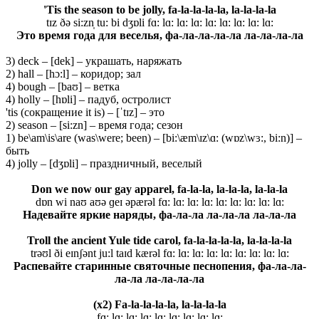
'Tis
the season to be jolly, f
a-la-la-la-la, la-la-la-la
tɪz ðə si:zn̩ tu: bi dʒɒli fɑ: lɑ: lɑ: lɑ: lɑ: lɑ: lɑ: lɑ: lɑ:
Это время года для веселья, фа-ла-ла-ла-ла ла-ла-ла-ла
3) deck – [dek] – украшать, наряжать
2) hall – [hɔ:l] – коридор; зал
4) bough – [baʊ] – ветка
4) holly – [hɒli] – падуб, остролист
'tis (сокращение it is) – [ˈtɪz] – это
2) season – [si:zn] – время года; сезон
1) be\am\is\are (was\were; been) – [bi:\æm\ɪz\ɑ: (wɒz\wɜ:, bi:n)] –
быть
4) jolly – [dʒɒli] – праздничный, веселый
Don we now our gay apparel, f
a-la-la, la-la-la, la-la-la
dɒn wi naʊ aʊə ɡeɪ əpærəl fɑ: lɑ: lɑ: lɑ: lɑ: lɑ: lɑ: lɑ: lɑ:
Надевайте яркие наряды, фа-ла-ла ла-ла-ла ла-ла-ла
Troll the ancient Yule tide carol, f
a-la-la-la-la, la-la-la-la
trəʊl ði eɪnʃənt ju:l taɪd kærəl fɑ: lɑ: lɑ: lɑ: lɑ: lɑ: lɑ: lɑ: lɑ:
Распевайте старинные святочные песнопения, фа-ла-ла-
ла-ла ла-ла-ла-ла
(x2)
Fa-la-la-la-la, la-la-la-la
fɑ: lɑ: lɑ: lɑ: lɑ: lɑ: lɑ: lɑ: lɑ: