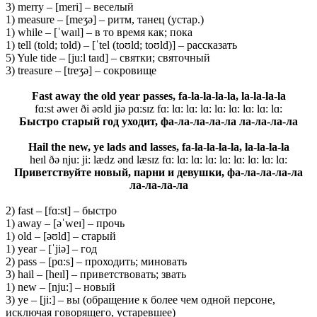
3) merry – [meri] – веселый
1) measure – [meʒə] – ритм, танец (устар.)
1) while – [ˈwaɪl] – в то время как; пока
1) tell (told; told) – [ˈtel (toʊld; toʊld)] – рассказать
5) Yule tide – [ju:l taɪd] – святки; святочный
3) treasure – [treʒə] – сокровище
Fast away the old year passes
, f
a-la-la-la-la, la-la-la-la
fɑ:st əweɪ ði əʊld jiə pɑ:sɪz fɑ: lɑ: lɑ: lɑ: lɑ: lɑ: lɑ: lɑ: lɑ:
Быстро старый год уходит, фа-ла-ла-ла-ла ла-ла-ла-ла
Hail the new, ye lads and lasses
, f
a-la-la-la-la, la-la-la-la
heɪl ðə nju: ji: lædz ənd læsɪz fɑ: lɑ: lɑ: lɑ: lɑ: lɑ: lɑ: lɑ: lɑ:
Приветствуйте новый, парни и девушки, фа-ла-ла-ла-ла
ла-ла-ла-ла
2) fast – [fɑ:st] – быстро
1) away – [əˈweɪ] – прочь
1) old – [əʊld] – старый
1) year – [ˈjiə] – год
2) pass – [pɑ:s] – проходить; миновать
3) hail – [heɪl] – приветствовать; звать
1) new – [nju:] – новый
3) ye – [ji:] – вы (обращение к более чем одной персоне,
исключая говорящего, устаревшее)