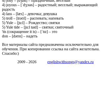
4) jolly – [dʒɒli] – праздничный, веселый
4) joyous – [ˈdʒɔɪəs] – радостный; веселый; выражающий
радость
4) lass – [læs] – девочка; девушка
5) troll – [trəʊl] – распевать; напевать
5) Yule – [ju:l] – Рождество; святки
5) Yule tide – [ju:l taɪd] – святки; святочный
'tis (сокращение it is) – [ˈtɪz] – это
don – [dəʊn] – надеть
Все материалы сайта предназначены исключительно для
обучения. При копировании ссылка на сайта желательна.
Спасибо:)
2009 - 2026
englishwithsongs@yandex.ru