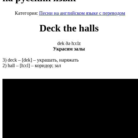
Категория:
Песни на английском языке с переводом
Deck the halls
dek ðə hɔ:lz
Украсим залы
3) deck – [dek] – украшать, наряжать
2) hall – [hɔ:l] – коридор; зал