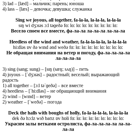
3) lad – [læd] – мальчик; парень; юноша
4) lass – [læs] – девочка; девушка; служанка
Sing we joyous, all together
, f
a-la-la, la-la-la, la-la-la
sɪŋ wi dʒɔɪəs ɔ:l təɡeðə fɑ: lɑ: lɑ: lɑ: lɑ: lɑ: lɑ: lɑ: lɑ:
Весело споем все вместе, фа-ла-ла ла-ла-ла ла-ла-ла
Heedless of the wind and weather
, f
a-la-la-la-la, la-la-la-la
hi:dləs ɒv ðə wɪnd ənd weðə fɑ: lɑ: lɑ: lɑ: lɑ: lɑ: lɑ: lɑ: lɑ:
Не обращая внимания на ветер и погоду, фа-ла-ла-ла-ла
ла-ла-ла-ла
3) sing (sang; sung) – [sɪŋ (sæŋ; sʌŋ)] – петь
4) joyous – [ˈdʒɔɪəs] – радостный; веселый; выражающий
радость
1) all together – [ɔ:l təˈɡeðə] – все вместе
4) heedless – [ˈhi:dləs] – не обращающий внимания
2) wind – [wɪnd] – ветер
2) weather – [ˈweðə] – погода
Deck the halls with boughs of holly, f
a-la-la-la-la, la-la-la-la
dek ðə hɔ:lz wɪð baʊz ɒv hɒli fɑ: lɑ: lɑ: lɑ: lɑ: lɑ: lɑ: lɑ: lɑ:
Украсим залы ветками остролиста, фа-ла-ла-ла-ла ла-ла-
ла-ла