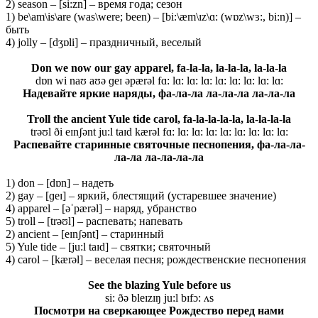
2) season – [si:zn] – время года; сезон
1) be\am\is\are (was\were; been) – [bi:\æm\ɪz\ɑ: (wɒz\wɜ:, bi:n)] –
быть
4) jolly – [dʒɒli] – праздничный, веселый
Don we now our gay apparel, f
a-la-la, la-la-la, la-la-la
dɒn wi naʊ aʊə ɡeɪ əpærəl fɑ: lɑ: lɑ: lɑ: lɑ: lɑ: lɑ: lɑ: lɑ:
Надевайте яркие наряды, фа-ла-ла ла-ла-ла ла-ла-ла
Troll the ancient Yule tide carol, f
a-la-la-la-la, la-la-la-la
trəʊl ði eɪnʃənt ju:l taɪd kærəl fɑ: lɑ: lɑ: lɑ: lɑ: lɑ: lɑ: lɑ: lɑ:
Распевайте старинные святочные песнопения, фа-ла-ла-
ла-ла ла-ла-ла-ла
1) don – [dɒn] – надеть
2) gay – [ɡeɪ] – яркий, блестящий (устаревшее значение)
4) apparel – [əˈpærəl] – наряд, убранство
5) troll – [trəʊl] – распевать; напевать
2) ancient – [eɪnʃənt] – старинный
5) Yule tide – [ju:l taɪd] – святки; святочный
4) carol – [kærəl] – веселая песня; рождественские песнопения
See the blazing Yule before us
si: ðə bleɪzɪŋ ju:l bɪfɔ: ʌs
Посмотри на сверкающее Рождество перед нами