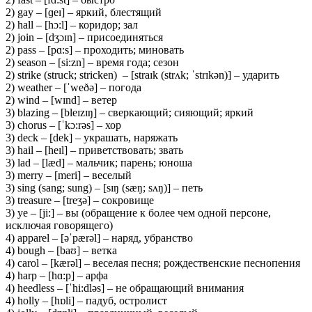
2) gay – [ɡeɪ] – яркий, блестящий
2) hall – [hɔ:l] – коридор; зал
2) join – [dʒɔɪn] – присоединяться
2) pass – [pɑ:s] – проходить; миновать
2) season – [si:zn] – время года; сезон
2) strike (struck; stricken) – [straɪk (strʌk; ˈstrɪkən)] – ударить
2) weather – [ˈweðə] – погода
2) wind – [wɪnd] – ветер
3) blazing – [bleɪzɪŋ] – сверкающий; сияющий; яркий
3) chorus – [ˈkɔ:rəs] – хор
3) deck – [dek] – украшать, наряжать
3) hail – [heɪl] – приветствовать; звать
3) lad – [læd] – мальчик; парень; юноша
3) merry – [meri] – веселый
3) sing (sang; sung) – [sɪŋ (sæŋ; sʌŋ)] – петь
3) treasure – [treʒə] – сокровище
3) ye – [ji:] – вы (обращение к более чем одной персоне,
исключая говорящего)
4) apparel – [əˈpærəl] – наряд, убранство
4) bough – [baʊ] – ветка
4) carol – [kærəl] – веселая песня; рождественские песнопения
4) harp – [hɑ:p] – арфа
4) heedless – [ˈhi:dləs] – не обращающий внимания
4) holly – [hɒli] – падуб, остролист