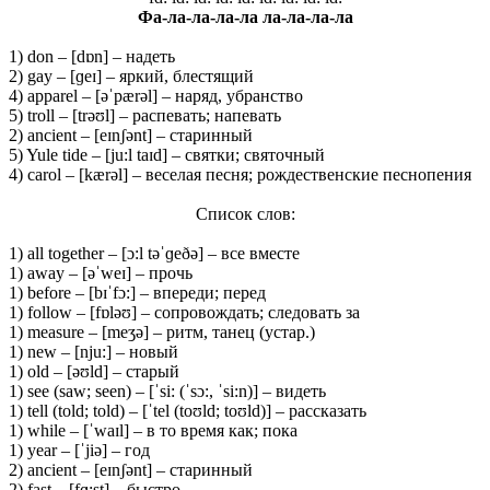
Фа
-ла
-ла
-ла
-ла
ла
-ла
-ла
-ла
1) don – [dɒn] – надеть
2) gay – [ɡeɪ] – яркий, блестящий
4) apparel – [əˈpærəl] – наряд, убранство
5) troll – [trəʊl] – распевать; напевать
2) ancient – [eɪnʃənt] – старинный
5) Yule tide – [ju:l taɪd] – святки; святочный
4) carol – [kærəl] – веселая песня; рождественские песнопения
Список слов:
1) all together – [ɔ:l təˈɡeðə] – все вместе
1) away – [əˈweɪ] – прочь
1) before – [bɪˈfɔ:] – впереди; перед
1) follow – [fɒləʊ] – сопровождать; следовать за
1) measure – [meʒə] – ритм, танец (устар.)
1) new – [nju:] – новый
1) old – [əʊld] – старый
1) see (saw; seen) – [ˈsi: (ˈsɔ:, ˈsi:n)] – видеть
1) tell (told; told) – [ˈtel (toʊld; toʊld)] – рассказать
1) while – [ˈwaɪl] – в то время как; пока
1) year – [ˈjiə] – год
2) ancient – [eɪnʃənt] – старинный
2) fast – [fɑ:st] – быстро