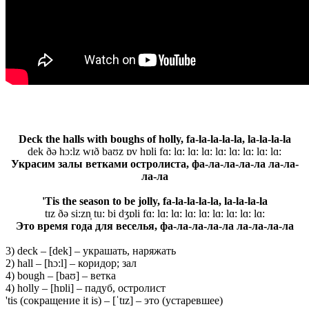
Deck the halls with boughs of holly, f
a-la-la-la-la, la-la-la-la
dek ðə hɔ:lz wɪð baʊz ɒv hɒli fɑ: lɑ: lɑ: lɑ: lɑ: lɑ: lɑ: lɑ: lɑ:
Украсим залы ветками остролиста, фа-ла-ла-ла-ла ла-ла-
ла-ла
'Tis
the season to be jolly, f
a-la-la-la-la, la-la-la-la
tɪz ðə si:zn̩ tu: bi dʒɒli fɑ: lɑ: lɑ: lɑ: lɑ: lɑ: lɑ: lɑ: lɑ:
Это время года для веселья, фа-ла-ла-ла-ла ла-ла-ла-ла
3) deck – [dek] – украшать, наряжать
2) hall – [hɔ:l] – коридор; зал
4) bough – [baʊ] – ветка
4) holly – [hɒli] – падуб, остролист
'tis (сокращение it is) – [ˈtɪz] – это (устаревшее)