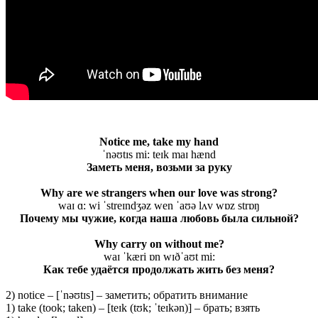
Notice me, take my hand
ˈnəʊtɪs mi: teɪk maɪ hænd
Заметь меня, возьми за руку
Why are we strangers when our love was strong?
waɪ ɑ: wi ˈstreɪndʒəz wen ˈaʊə lʌv wɒz strɒŋ
Почему мы чужие, когда наша любовь была сильной?
Why carry on without me?
waɪ ˈkæri ɒn wɪðˈaʊt mi:
Как тебе удаётся продолжать жить без меня?
2) notice – [ˈnəʊtɪs] – заметить; обратить внимание
1) take (took; taken) – [teɪk (tʊk; ˈteɪkən)] – брать; взять