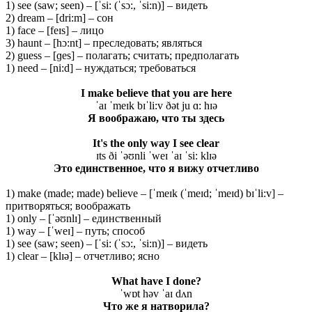
1) see (saw; seen) – [ˈsi: (ˈsɔ:, ˈsi:n)] – видеть
2) dream – [dri:m] – сон
1) face – [feɪs] – лицо
3) haunt – [hɔ:nt] – преследовать; являться
2) guess – [ɡes] – полагать; считать; предполагать
1) need – [ni:d] – нуждаться; требоваться
I make believe that you are here
ˈaɪ ˈmeɪk bɪˈli:v ðət ju ɑ: hɪə
Я
воображаю
, что
ты
здесь
It's the only way I see clear
ɪts ði ˈəʊnli ˈweɪ ˈaɪ ˈsi: klɪə
Это единственное, что я вижу отчетливо
1) make (made; made) believe – [ˈmeɪk (ˈmeɪd; ˈmeɪd) bɪˈli:v] –
притворяться; воображать
1) only – [ˈəʊnlɪ] – единственный
1) way – [ˈweɪ] – путь; способ
1) see (saw; seen) – [ˈsi: (ˈsɔ:, ˈsi:n)] – видеть
1) clear – [klɪə] – отчетливо; ясно
What have I done?
ˈwɒt həv ˈaɪ dʌn
Что же я натворила?