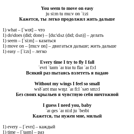
You seem to move on easy
ju si:m tu mu:v ɒn ˈi:zi
Кажется, ты легко продолжил жить дальше
1) what – [ˈwɒt] – что
1) do\does (did; done) – [du:\dʌz (dɪd; dʌn)] – делать
1) seem – [ˈsi:m] – казаться
1) move on – [mu:v ɒn] – двигаться дальше; жить дальше
1) easy – [ˈi:zɪ] – легко
Every time I try to fly I fall
ˈevri ˈtaɪm ˈaɪ traɪ tu flaɪ ˈaɪ fɔ:l
Всякий раз пытаясь взлететь я падаю
Without my wings I feel so small
wɪðˈaʊt maɪ wɪŋz ˈaɪ fi:l ˈsəʊ smɔ:l
Без своих крыльев я чувствую себя ничтожной
I guess I need you, baby
ˈaɪ ɡes ˈaɪ ni:d ju ˈbeɪbi
Кажется, ты нужен мне, милый
1) every – [ˈevrɪ] – каждый
1) time – [ˈtaɪm] – раз