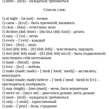
1) need – [ni:d] – нуждаться; требоваться
Список слов:
1) at night – [ət naɪt] – ночью
1) cause – [kɔ:z] – быть причиной; вызывать
1) clear – [klɪə] – отчетливо; ясно
1) do\does (did; done) – [du:\dʌz (dɪd; dʌn)] – делать
1) easy – [ˈi:zɪ] – легко
1) every – [ˈevrɪ] – каждый
1) face – [feɪs] – лицо
1) feel (felt; felt) – [fi:l (felt; felt)] – чувствовать; ощущать
1) feel (felt; felt) small – [fi:l (felt; felt) smɔ:l] – быть подавленной;
чувствовать себя ничтожным
1) hand – [hænd] – рука
1) love – [lʌv] – любовь
1) make (made; made) – [ˈmeɪk (ˈmeɪd; ˈmeɪd)] – заставлять;
вынуждать
1) make (made; made) believe – [ˈmeɪk (ˈmeɪd; ˈmeɪd) bɪˈli:v] –
притворяться; воображать
1) may (might) – [meɪ (maɪt)] – мочь; быть вероятным
1) move on – [mu:v ɒn] – двигаться дальше; жить дальше
1) need – [ni:d] – нуждаться; требоваться
1) only – [ˈəʊnlɪ] – единственный
1) pain – [ˈpeɪn] – боль; страдание