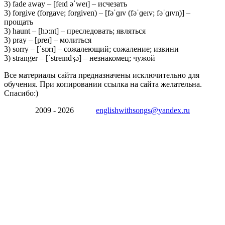
3) fade away – [feɪd əˈweɪ] – исчезать
3) forgive (forgave; forgiven) – [fəˈɡɪv (fəˈɡeɪv; fəˈɡɪvn̩)] –
прощать
3) haunt – [hɔ:nt] – преследовать; являться
3) pray – [preɪ] – молиться
3) sorry – [ˈsɒrɪ] – сожалеющий; сожаление; извини
3) stranger – [ˈstreɪndʒə] – незнакомец; чужой
Все материалы сайта предназначены исключительно для
обучения. При копировании ссылка на сайта желательна.
Спасибо:)
2009 - 2026
englishwithsongs@yandex.ru