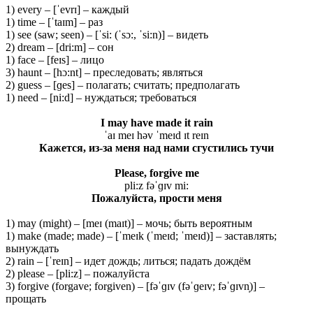
1) every – [ˈevrɪ] – каждый
1) time – [ˈtaɪm] – раз
1) see (saw; seen) – [ˈsi: (ˈsɔ:, ˈsi:n)] – видеть
2) dream – [dri:m] – сон
1) face – [feɪs] – лицо
3) haunt – [hɔ:nt] – преследовать; являться
2) guess – [ɡes] – полагать; считать; предполагать
1) need – [ni:d] – нуждаться; требоваться
I may have made it rain
ˈaɪ meɪ həv ˈmeɪd ɪt reɪn
Кажется, из-за меня над нами сгустились тучи
Please, forgive me
pli:z fəˈɡɪv mi:
Пожалуйста, прости меня
1) may (might) – [meɪ (maɪt)] – мочь; быть вероятным
1) make (made; made) – [ˈmeɪk (ˈmeɪd; ˈmeɪd)] – заставлять;
вынуждать
2) rain – [ˈreɪn] – идет дождь; литься; падать дождём
2) please – [pli:z] – пожалуйста
3) forgive (forgave; forgiven) – [fəˈɡɪv (fəˈɡeɪv; fəˈɡɪvn̩)] –
прощать