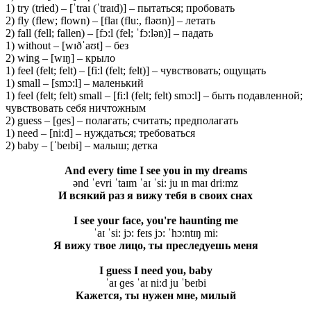
1) try (tried) – [ˈtraɪ (ˈtraɪd)] – пытаться; пробовать
2) fly (flew; flown) – [flaɪ (flu:, fləʊn)] – летать
2) fall (fell; fallen) – [fɔ:l (fel; ˈfɔ:lən)] – падать
1) without – [wɪðˈaʊt] – без
2) wing – [wɪŋ] – крыло
1) feel (felt; felt) – [fi:l (felt; felt)] – чувствовать; ощущать
1) small – [smɔ:l] – маленький
1) feel (felt; felt) small – [fi:l (felt; felt) smɔ:l] – быть подавленной;
чувствовать себя ничтожным
2) guess – [ɡes] – полагать; считать; предполагать
1) need – [ni:d] – нуждаться; требоваться
2) baby – [ˈbeɪbi] – малыш; детка
And every time I see you in my dreams
ənd ˈevri ˈtaɪm ˈaɪ ˈsi: ju ɪn maɪ dri:mz
И всякий раз я вижу тебя в своих снах
I see your face, you're haunting me
ˈaɪ ˈsi: jɔ: feɪs jɔ: ˈhɔ:ntɪŋ mi:
Я вижу твое лицо, ты преследуешь меня
I guess I need you, baby
ˈaɪ ɡes ˈaɪ ni:d ju ˈbeɪbi
Кажется, ты нужен мне, милый