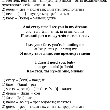
1) feel (felt; felt) small – [fi:l (felt; felt) smɔ:l] – быть подавленной;
чувствовать себя ничтожным
2) guess – [ɡes] – полагать; считать; предполагать
1) need – [ni:d] – нуждаться; требоваться
2) baby – [ˈbeɪbi] – малыш; детка
And every time I see you in my dreams
ənd ˈevri ˈtaɪm ˈaɪ ˈsi: ju ɪn maɪ dri:mz
И всякий раз я вижу тебя в своих снах
I see your face, you're haunting me
ˈaɪ ˈsi: jɔ: feɪs jɔ: ˈhɔ:ntɪŋ mi:
Я вижу твое лицо, оно преследует меня
I guess I need you, baby
ˈaɪ ɡes ˈaɪ ni:d ju ˈbeɪbi
Кажется, ты нужен мне, милый
1) every – [ˈevrɪ] – каждый
1) time – [ˈtaɪm] – раз
1) see (saw; seen) – [ˈsi: (ˈsɔ:, ˈsi:n)] – видеть
2) dream – [dri:m] – сон
1) face – [feɪs] – лицо
3) haunt – [hɔ:nt] – преследовать; являться
2) guess – [ɡes] – полагать; считать; предполагать