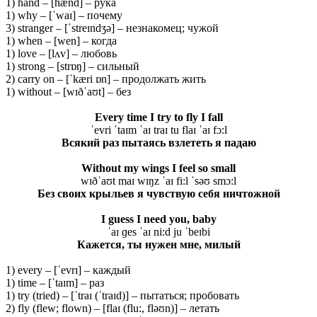
1) hand – [hænd] – рука
1) why – [ˈwaɪ] – почему
3) stranger – [ˈstreɪndʒə] – незнакомец; чужой
1) when – [wen] – когда
1) love – [lʌv] – любовь
1) strong – [strɒŋ] – сильный
2) carry on – [ˈkæri ɒn] – продолжать жить
1) without – [wɪðˈaʊt] – без
Every time I try to fly I fall
ˈevri ˈtaɪm ˈaɪ traɪ tu flaɪ ˈaɪ fɔ:l
Всякий раз пытаясь взлететь я падаю
Without my wings I feel so small
wɪðˈaʊt maɪ wɪŋz ˈaɪ fi:l ˈsəʊ smɔ:l
Без своих крыльев я чувствую себя ничтожной
I guess I need you, baby
ˈaɪ ɡes ˈaɪ ni:d ju ˈbeɪbi
Кажется, ты нужен мне, милый
1) every – [ˈevrɪ] – каждый
1) time – [ˈtaɪm] – раз
1) try (tried) – [ˈtraɪ (ˈtraɪd)] – пытаться; пробовать
2) fly (flew; flown) – [flaɪ (flu:, fləʊn)] – летать