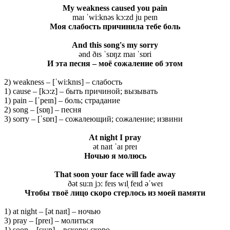
My weakness caused you pain
maɪ ˈwiːknəs kɔ:zd ju peɪn
Моя
слабость
причинила
тебе
боль
And this song's my sorry
ənd ðɪs ˈsɒŋz maɪ ˈsɒri
И эта песня – моё сожаление об этом
2) weakness – [ˈwi:knɪs] – слабость
1) cause – [kɔ:z] – быть причиной; вызывать
1) pain – [ˈpeɪn] – боль; страдание
2) song – [sɒŋ] – песня
3) sorry – [ˈsɒrɪ] – сожалеющий; сожаление; извини
At
night
I
pray
ət naɪt ˈaɪ preɪ
Ночью я молюсь
That soon your face will fade away
ðət su:n jɔ: feɪs wɪl̩ feɪd əˈweɪ
Чтобы твоё лицо скоро стерлось из моей памяти
1) at night – [ət naɪt] – ночью
3) pray – [preɪ] – молиться
1) soon – [su:n] – вскоре; скоро