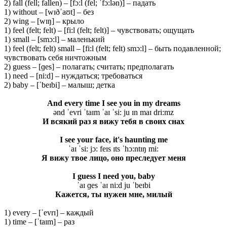
2) fall (fell; fallen) – [fɔ:l (fel; ˈfɔ:lən)] – падать
1) without – [wɪðˈaʊt] – без
2) wing – [wɪŋ] – крыло
1) feel (felt; felt) – [fi:l (felt; felt)] – чувствовать; ощущать
1) small – [smɔ:l] – маленький
1) feel (felt; felt) small – [fi:l (felt; felt) smɔ:l] – быть подавленной;
чувствовать себя ничтожным
2) guess – [ɡes] – полагать; считать; предполагать
1) need – [ni:d] – нуждаться; требоваться
2) baby – [ˈbeɪbi] – малыш; детка
And every time I see you in my dreams
ənd ˈevri ˈtaɪm ˈaɪ ˈsi: ju ɪn maɪ dri:mz
И всякий раз я вижу тебя в своих снах
I see your face, it's haunting me
ˈaɪ ˈsi: jɔ: feɪs ɪts ˈhɔ:ntɪŋ mi:
Я вижу твое лицо, оно преследует меня
I guess I need you, baby
ˈaɪ ɡes ˈaɪ ni:d ju ˈbeɪbi
Кажется, ты нужен мне, милый
1) every – [ˈevrɪ] – каждый
1) time – [ˈtaɪm] – раз