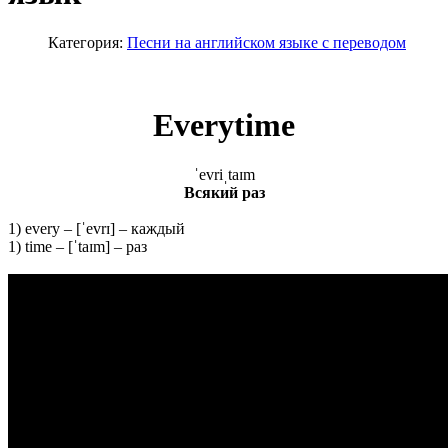
Категория:
Песни на английском языке с переводом
Everytime
ˈevriˌtaɪm
Всякий раз
1) every – [ˈevrɪ] – каждый
1) time – [ˈtaɪm] – раз