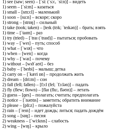
1) see (saw; seen) – [ˈsi: (ˈsɔ:, ˈsi:n)] – видеть
1) seem – [ˈsi:m] – казаться
1) small – [smɔ:l] – маленький
1) soon – [su:n] – вскоре; скоро
1) strong – [strɒŋ] – сильный
1) take (took; taken) – [teɪk (tʊk; ˈteɪkən)] – брать; взять
1) time – [ˈtaɪm] – раз
1) try (tried) – [ˈtraɪ (ˈtraɪd)] – пытаться; пробовать
1) way – [ˈweɪ] – путь; способ
1) what – [ˈwɒt] – что
1) when – [wen] – когда
1) why – [ˈwaɪ] – почему
1) without – [wɪðˈaʊt] – без
2) baby – [ˈbeɪbi] – малыш; детка
2) carry on – [ˈkæri ɒn] – продолжать жить
2) dream – [dri:m] – сон
2) fall (fell; fallen) – [fɔ:l (fel; ˈfɔ:lən)] – падать
2) fly (flew; flown) – [flaɪ (flu:, fləʊn)] – летать
2) guess – [ɡes] – полагать; считать; предполагать
2) notice – [ˈnəʊtɪs] – заметить; обратить внимание
2) please – [pli:z] – пожалуйста
2) rain – [ˈreɪn] – идет дождь; литься; падать дождём
2) song – [sɒŋ] – песня
2) weakness – [ˈwi:knɪs] – слабость
2) wing – [wɪŋ] – крыло