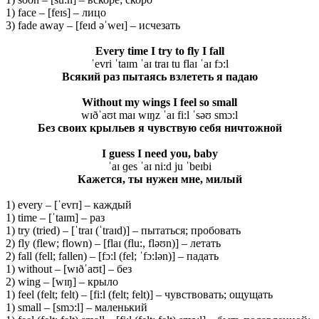
1) face – [feɪs] – лицо
3) fade away – [feɪd əˈweɪ] – исчезать
Every time I try to fly I fall
ˈevri ˈtaɪm ˈaɪ traɪ tu flaɪ ˈaɪ fɔ:l
Всякий раз пытаясь взлететь я падаю
Without my wings I feel so small
wɪðˈaʊt maɪ wɪŋz ˈaɪ fi:l ˈsəʊ smɔ:l
Без своих крыльев я чувствую себя ничтожной
I guess I need you, baby
ˈaɪ ɡes ˈaɪ ni:d ju ˈbeɪbi
Кажется, ты нужен мне, милый
1) every – [ˈevrɪ] – каждый
1) time – [ˈtaɪm] – раз
1) try (tried) – [ˈtraɪ (ˈtraɪd)] – пытаться; пробовать
2) fly (flew; flown) – [flaɪ (flu:, fləʊn)] – летать
2) fall (fell; fallen) – [fɔ:l (fel; ˈfɔ:lən)] – падать
1) without – [wɪðˈaʊt] – без
2) wing – [wɪŋ] – крыло
1) feel (felt; felt) – [fi:l (felt; felt)] – чувствовать; ощущать
1) small – [smɔ:l] – маленький