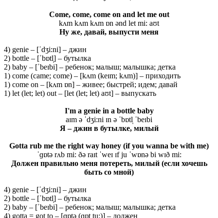
Come, come, come on and let me out
kʌm kʌm kʌm ɒn ənd let mi: aʊt
Ну же, давай, выпусти меня
4) genie – [ˈdʒi:ni] – джин
2) bottle – [ˈbɒtl̩] – бутылка
2) baby – [ˈbeɪbi] – ребенок; малыш; малышка; детка
1) come (came; come) – [kʌm (keɪm; kʌm)] – приходить
1) come on – [kʌm ɒn] – живее; быстрей; идем; давай
1) let (let; let) out – [let (let; let) aʊt] – выпускать
I'm a genie in a bottle baby
aɪm ə ˈdʒi:ni ɪn ə ˈbɒtl̩ ˈbeɪbi
Я
– джин
в
бутылке
, милый
Gotta rub me the right way honey (if you wanna be with me)
ˈɡɒtə rʌb mi: ðə raɪt ˈweɪ ɪf ju ˈwɒnə bi wɪð mi:
Должен правильно меня потереть, милый (если хочешь
быть со мной)
4) genie – [ˈdʒi:ni] – джин
2) bottle – [ˈbɒtl̩] – бутылка
2) baby – [ˈbeɪbi] – ребенок; малыш; малышка; детка
4) gotta = got to – [ɡɒtə (ɡɒt tu:)] – должен