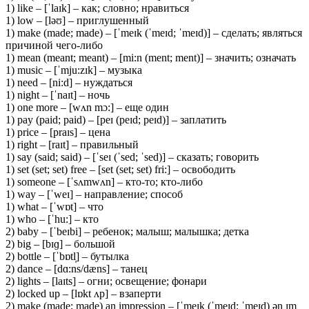
1) like – [ˈlaɪk] – как; словно; нравиться
1) low – [ləʊ] – приглушенный
1) make (made; made) – [ˈmeɪk (ˈmeɪd; ˈmeɪd)] – сделать; являться
причиной чего-либо
1) mean (meant; meant) – [mi:n (ment; ment)] – значить; означать
1) music – [ˈmju:zɪk] – музыка
1) need – [ni:d] – нуждаться
1) night – [ˈnaɪt] – ночь
1) one more – [wʌn mɔ:] – еще один
1) pay (paid; paid) – [peɪ (peɪd; peɪd)] – заплатить
1) price – [praɪs] – цена
1) right – [raɪt] – правильный
1) say (said; said) – [ˈseɪ (ˈsed; ˈsed)] – сказать; говорить
1) set (set; set) free – [set (set; set) fri:] – освободить
1) someone – [ˈsʌmwʌn] – кто-то; кто-либо
1) way – [ˈweɪ] – направление; способ
1) what – [ˈwɒt] – что
1) who – [ˈhu:] – кто
2) baby – [ˈbeɪbi] – ребенок; малыш; малышка; детка
2) big – [bɪɡ] – большой
2) bottle – [ˈbɒtl̩] – бутылка
2) dance – [dɑ:ns/dæns] – танец
2) lights – [laɪts] – огни; освещение; фонари
2) locked up – [lɒkt ʌp] – взаперти
2) make (made; made) an impression – [ˈmeɪk (ˈmeɪd; ˈmeɪd) ən ɪm