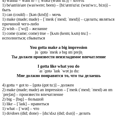
4) wanna = want to – [ˈwɒnə (wɒnt tu:)] – хотеть
1) be\am\is\are (was\were; been) – [bi:\æm\ɪz\ɑ: (wɒz\wɜ:, bi:n)] –
быть
1) can (could) – [kən (kʊd)] – мочь
1) make (made; made) – [ˈmeɪk (ˈmeɪd; ˈmeɪd)] – сделать; являться
причиной чего-либо
2) wish – [ˈwɪʃ] – желание
1) come (came; come) true – [kʌm (keɪm; kʌm) tru:] –
исполниться; сбываться
You gotta make a big impression
ju ˈɡɒtə ˈmeɪk ə bɪɡ ɪmˈpreʃn̩
Ты должен произвести неизгладимое впечатление
I
gotta
like
what
you
do
ˈaɪ ˈɡɒtə ˈlaɪk ˈwɒt ju du:
Мне должно понравится то, что ты делаешь
4) gotta = got to – [ɡɒtə (ɡɒt tu:)] – должен
2) make (made; made) an impression – [ˈmeɪk (ˈmeɪd; ˈmeɪd) ən ɪm
ˈpreʃən̩] – произвести впечатление
2) big – [bɪɡ] – большой
1) like – [ˈlaɪk] – нравиться
1) what – [ˈwɒt] – что
1) do\does (did; done) – [du:\dʌz (dɪd; dʌn)] – делать