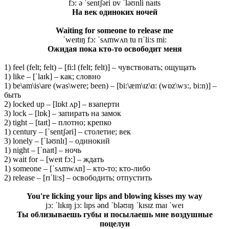
fɔ: ə ˈsentʃəri ɒv ˈləʊnli naɪts
На
век
одиноких
ночей
Waiting for someone to release me
ˈweɪtɪŋ fɔ: ˈsʌmwʌn tu rɪˈli:s mi:
Ожидая пока кто-то освободит меня
1) feel (felt; felt) – [fi:l (felt; felt)] – чувствовать; ощущать
1) like – [ˈlaɪk] – как; словно
1) be\am\is\are (was\were; been) – [bi:\æm\ɪz\ɑ: (wɒz\wɜ:, bi:n)] –
быть
2) locked up – [lɒkt ʌp] – взаперти
3) lock – [lɒk] – запирать на замок
2) tight – [taɪt] – плотно; крепко
1) century – [ˈsentʃəri] – столетие; век
3) lonely – [ˈləʊnlɪ] – одинокий
1) night – [ˈnaɪt] – ночь
2) wait for – [weɪt fɔ:] – ждать
1) someone – [ˈsʌmwʌn] – кто-то; кто-либо
2) release – [rɪˈli:s] – освободить; отпустить
You're licking your lips and blowing kisses my way
jɔ: ˈlɪkɪŋ jɔ: lɪps ənd ˈbləʊɪŋ ˈkɪsɪz maɪ ˈweɪ
Ты облизываешь губы и посылаешь мне воздушные
поцелуи