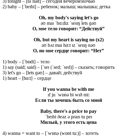
3) tonight – [təˈnaɪt] – сегодня вечером\ночью
2) baby – [ˈbeɪbi] – ребенок; малыш; малышка; детка
Oh, my body's saying let's go
əʊ maɪ ˈbɑ:diz ˈseɪɪŋ lets ɡəʊ
О, мое тело говорит: “Действуй”
Oh, but my heart is saying no (x2)
əʊ bʌt maɪ hɑ:t ɪz ˈseɪɪŋ nəʊ
О, но мое сердце говорит: “Нет”
1) body – [ˈbɒdi] – тело
1) say (said; said) – [ˈseɪ (ˈsed; ˈsed)] – сказать; говорить
3) let's go – [lets ɡəʊ] – давай; действуй
1) heart – [hɑ:t] – сердце
If you wanna be with me
ɪf ju ˈwɒnə bi wɪð mi:
Если ты хочешь быть со мной
Baby, there's a price to pay
ˈbeɪbi ðeəz ə praɪs tu peɪ
Милый
, у
этого
есть
цена
4) wanna = want to – [ˈwɒnə (wɒnt tu:)] – хотеть