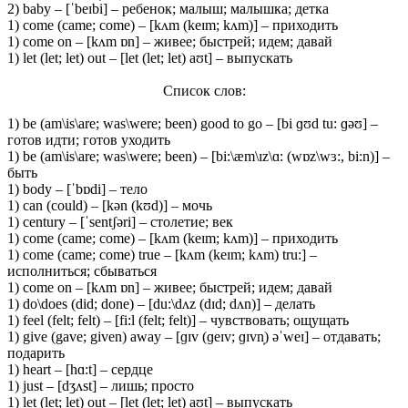
2) baby – [ˈbeɪbi] – ребенок; малыш; малышка; детка
1) come (came; come) – [kʌm (keɪm; kʌm)] – приходить
1) come on – [kʌm ɒn] – живее; быстрей; идем; давай
1) let (let; let) out – [let (let; let) aʊt] – выпускать
Список слов:
1) be (am\is\are; was\were; been) good to go – [bi ɡʊd tu: ɡəʊ] –
готов идти; готов уходить
1) be (am\is\are; was\were; been) – [bi:\æm\ɪz\ɑ: (wɒz\wɜ:, bi:n)] –
быть
1) body – [ˈbɒdi] – тело
1) can (could) – [kən (kʊd)] – мочь
1) century – [ˈsentʃəri] – столетие; век
1) come (came; come) – [kʌm (keɪm; kʌm)] – приходить
1) come (came; come) true – [kʌm (keɪm; kʌm) tru:] –
исполниться; сбываться
1) come on – [kʌm ɒn] – живее; быстрей; идем; давай
1) do\does (did; done) – [du:\dʌz (dɪd; dʌn)] – делать
1) feel (felt; felt) – [fi:l (felt; felt)] – чувствовать; ощущать
1) give (gave; given) away – [ɡɪv (ɡeɪv; ɡɪvn̩) əˈweɪ] – отдавать;
подарить
1) heart – [hɑ:t] – сердце
1) just – [dʒʌst] – лишь; просто
1) let (let; let) out – [let (let; let) aʊt] – выпускать