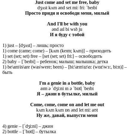
Just come and set me free, baby
dʒʌst kʌm ənd set mi: fri: ˈbeɪbi
Просто приди и освободи меня, милый
And I'll be with you
ənd aɪl bi wɪð ju
И я буду с тобой
1) just – [dʒʌst] – лишь; просто
1) come (came; come) – [kʌm (keɪm; kʌm)] – приходить
1) set (set; set) free – [set (set; set) fri:] – освободить
2) baby – [ˈbeɪbi] – ребенок; малыш; малышка; детка
1) be\am\is\are (was\were; been) – [bi:\æm\ɪz\ɑ: (wɒz\wɜ:, bi:n)] –
быть
I'm a genie in a bottle, baby
aɪm ə ˈdʒi:ni ɪn ə ˈbɒtl̩ ˈbeɪbi
Я
– джин
в
бутылке
, милый
Come, come, come on and let me out
kʌm kʌm kʌm ɒn ənd let mi: aʊt
Ну же, давай, выпусти меня
4) genie – [ˈdʒi:ni] – джин
2) bottle – [ˈbɒtl̩] – бутылка