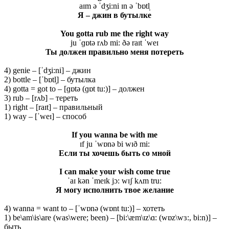
aɪm ə ˈdʒi:ni ɪn ə ˈbɒtl̩
Я
– джин
в
бутылке
You gotta rub me the right way
ju ˈɡɒtə rʌb mi: ðə raɪt ˈweɪ
Ты должен правильно меня потереть
4) genie – [ˈdʒi:ni] – джин
2) bottle – [ˈbɒtl̩] – бутылка
4) gotta = got to – [ɡɒtə (ɡɒt tu:)] – должен
3) rub – [rʌb] – тереть
1) right – [raɪt] – правильный
1) way – [ˈweɪ] – способ
If you wanna be with me
ɪf ju ˈwɒnə bi wɪð mi:
Если ты хочешь быть со мной
I can make your wish come true
ˈaɪ kən ˈmeɪk jɔ: wɪʃ kʌm tru:
Я могу исполнить твое желание
4) wanna = want to – [ˈwɒnə (wɒnt tu:)] – хотеть
1) be\am\is\are (was\were; been) – [bi:\æm\ɪz\ɑ: (wɒz\wɜ:, bi:n)] –
быть