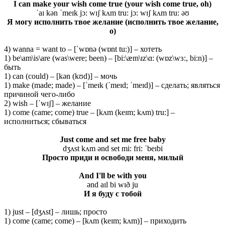
I can make your wish come true (your wish come true, oh)
ˈaɪ kən ˈmeɪk jɔ: wɪʃ kʌm tru: jɔ: wɪʃ kʌm tru: əʊ
Я могу исполнить твое желание (исполнить твое желание,
о)
4) wanna = want to – [ˈwɒnə (wɒnt tu:)] – хотеть
1) be\am\is\are (was\were; been) – [bi:\æm\ɪz\ɑ: (wɒz\wɜ:, bi:n)] –
быть
1) can (could) – [kən (kʊd)] – мочь
1) make (made; made) – [ˈmeɪk (ˈmeɪd; ˈmeɪd)] – сделать; являться
причиной чего-либо
2) wish – [ˈwɪʃ] – желание
1) come (came; come) true – [kʌm (keɪm; kʌm) tru:] –
исполниться; сбываться
Just come and set me free baby
dʒʌst kʌm ənd set mi: fri: ˈbeɪbi
Просто приди и освободи меня, милый
And I'll be with you
ənd aɪl bi wɪð ju
И я буду с тобой
1) just – [dʒʌst] – лишь; просто
1) come (came; come) – [kʌm (keɪm; kʌm)] – приходить