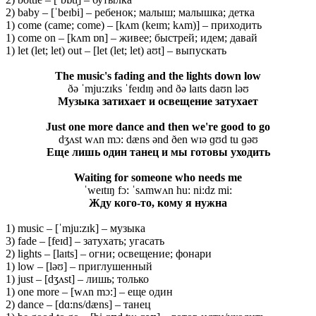
2) baby – [ˈbeɪbi] – ребенок; малыш; малышка; детка
1) come (came; come) – [kʌm (keɪm; kʌm)] – приходить
1) come on – [kʌm ɒn] – живее; быстрей; идем; давай
1) let (let; let) out – [let (let; let) aʊt] – выпускать
The music's fading and the lights down low
ðə ˈmju:zɪks ˈfeɪdɪŋ ənd ðə laɪts daʊn ləʊ
Музыка
затихает
и
освещение
затухает
Just one more dance and then we're good to go
dʒʌst wʌn mɔ: dæns ənd ðen wɪə ɡʊd tu ɡəʊ
Еще лишь один танец и мы готовы уходить
Waiting for someone who needs me
ˈweɪtɪŋ fɔ: ˈsʌmwʌn hu: ni:dz mi:
Жду кого-то, кому я нужна
1) music – [ˈmju:zɪk] – музыка
3) fade – [feɪd] – затухать; угасать
2) lights – [laɪts] – огни; освещение; фонари
1) low – [ləʊ] – приглушенный
1) just – [dʒʌst] – лишь; только
1) one more – [wʌn mɔ:] – еще один
2) dance – [dɑ:ns/dæns] – танец