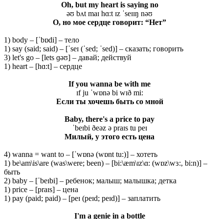
Oh, but my heart is saying no
əʊ bʌt maɪ hɑ:t ɪz ˈseɪɪŋ nəʊ
О, но мое сердце говорит: “Нет”
1) body – [ˈbɒdi] – тело
1) say (said; said) – [ˈseɪ (ˈsed; ˈsed)] – сказать; говорить
3) let's go – [lets ɡəʊ] – давай; действуй
1) heart – [hɑ:t] – сердце
If you wanna be with me
ɪf ju ˈwɒnə bi wɪð mi:
Если ты хочешь быть со мной
Baby, there's a price to pay
ˈbeɪbi ðeəz ə praɪs tu peɪ
Милый
, у
этого
есть
цена
4) wanna = want to – [ˈwɒnə (wɒnt tu:)] – хотеть
1) be\am\is\are (was\were; been) – [bi:\æm\ɪz\ɑ: (wɒz\wɜ:, bi:n)] –
быть
2) baby – [ˈbeɪbi] – ребенок; малыш; малышка; детка
1) price – [praɪs] – цена
1) pay (paid; paid) – [peɪ (peɪd; peɪd)] – заплатить
I'm a genie in a bottle