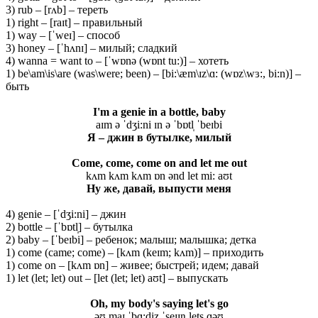
3) rub – [rʌb] – тереть
1) right – [raɪt] – правильный
1) way – [ˈweɪ] – способ
3) honey – [ˈhʌnɪ] – милый; сладкий
4) wanna = want to – [ˈwɒnə (wɒnt tu:)] – хотеть
1) be\am\is\are (was\were; been) – [bi:\æm\ɪz\ɑ: (wɒz\wɜ:, bi:n)] –
быть
I'm a genie in a bottle, baby
aɪm ə ˈdʒi:ni ɪn ə ˈbɒtl̩ ˈbeɪbi
Я
– джин
в
бутылке
, милый
Come, come, come on and let me out
kʌm kʌm kʌm ɒn ənd let mi: aʊt
Ну же, давай, выпусти меня
4) genie – [ˈdʒi:ni] – джин
2) bottle – [ˈbɒtl̩] – бутылка
2) baby – [ˈbeɪbi] – ребенок; малыш; малышка; детка
1) come (came; come) – [kʌm (keɪm; kʌm)] – приходить
1) come on – [kʌm ɒn] – живее; быстрей; идем; давай
1) let (let; let) out – [let (let; let) aʊt] – выпускать
Oh, my body's saying let's go
əʊ maɪ ˈbɑ:diz ˈseɪɪŋ lets ɡəʊ