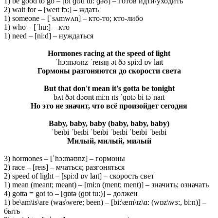
1) be good to go – [bi ɡʊd tu: ɡəʊ] – готов идти/уходить
2) wait for – [weɪt fɔ:] – ждать
1) someone – [ˈsʌmwʌn] – кто-то; кто-либо
1) who – [ˈhu:] – кто
1) need – [ni:d] – нуждаться
Hormones racing at the speed of light
ˈhɔ:məʊnz ˈreɪsɪŋ ət ðə spi:d ɒv laɪt
Гормоны
разгоняются
до
скорости
света
But that don't mean it's gotta be tonight
bʌt ðət dəʊnt mi:n ɪts ˈɡɒtə bi təˈnaɪt
Но это не значит, что всё произойдет сегодня
Baby, baby, baby (baby, baby, baby)
ˈbeɪbi ˈbeɪbi ˈbeɪbi ˈbeɪbi ˈbeɪbi ˈbeɪbi
Милый
, милый
, милый
3) hormones – [ˈhɔ:məʊnz] – гормоны
2) race – [reɪs] – мчаться; разгоняться
2) speed of light – [spi:d ɒv laɪt] – скорость свет
1) mean (meant; meant) – [mi:n (ment; ment)] – значить; означать
4) gotta = got to – [ɡɒtə (ɡɒt tu:)] – должен
1) be\am\is\are (was\were; been) – [bi:\æm\ɪz\ɑ: (wɒz\wɜ:, bi:n)] –
быть