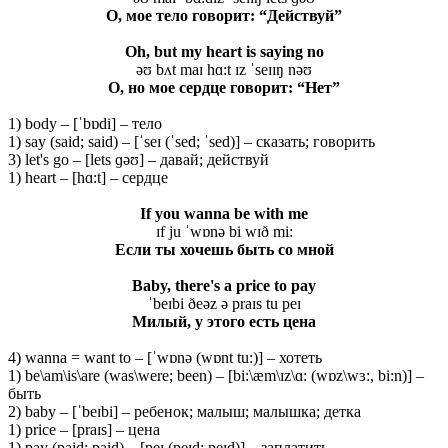
О, мое тело говорит: “Действуй”
Oh, but my heart is saying no
əʊ bʌt maɪ hɑ:t ɪz ˈseɪɪŋ nəʊ
О, но мое сердце говорит: “Нет”
1) body – [ˈbɒdi] – тело
1) say (said; said) – [ˈseɪ (ˈsed; ˈsed)] – сказать; говорить
3) let's go – [lets ɡəʊ] – давай; действуй
1) heart – [hɑ:t] – сердце
If you wanna be with me
ɪf ju ˈwɒnə bi wɪð mi:
Если ты хочешь быть со мной
Baby, there's a price to pay
ˈbeɪbi ðeəz ə praɪs tu peɪ
Милый
, у
этого
есть
цена
4) wanna = want to – [ˈwɒnə (wɒnt tu:)] – хотеть
1) be\am\is\are (was\were; been) – [bi:\æm\ɪz\ɑ: (wɒz\wɜ:, bi:n)] –
быть
2) baby – [ˈbeɪbi] – ребенок; малыш; малышка; детка
1) price – [praɪs] – цена
1) pay (paid; paid) – [peɪ (peɪd; peɪd)] – заплатить