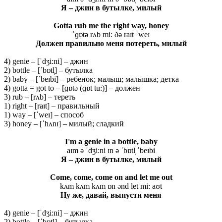
Я
– джин
в
бутылке
, милый
Gotta rub me the right way, honey
ˈɡɒtə rʌb mi: ðə raɪt ˈweɪ
Должен правильно меня потереть, милый
4) genie – [ˈdʒi:ni] – джин
2) bottle – [ˈbɒtl̩] – бутылка
2) baby – [ˈbeɪbi] – ребенок; малыш; малышка; детка
4) gotta = got to – [ɡɒtə (ɡɒt tu:)] – должен
3) rub – [rʌb] – тереть
1) right – [raɪt] – правильный
1) way – [ˈweɪ] – способ
3) honey – [ˈhʌnɪ] – милый; сладкий
I'm a genie in a bottle, baby
aɪm ə ˈdʒi:ni ɪn ə ˈbɒtl̩ ˈbeɪbi
Я
– джин
в
бутылке
, милый
Come, come, come on and let me out
kʌm kʌm kʌm ɒn ənd let mi: aʊt
Ну же, давай, выпусти меня
4) genie – [ˈdʒi:ni] – джин
2) bottle – [ˈbɒtl̩] – бутылка