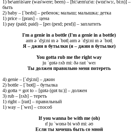
1) be\am\is\are (was\were; been) – [bi:\æm\ɪz\ɑ: (wɒz\wɜ:, bi:n)] –
быть
2) baby – [ˈbeɪbi] – ребенок; малыш; малышка; детка
1) price – [praɪs] – цена
1) pay (paid; paid) – [peɪ (peɪd; peɪd)] – заплатить
I'm a genie in a bottle (I'm a genie in a bottle)
aɪm ə ˈdʒi:ni ɪn ə ˈbɒtl̩ aɪm ə ˈdʒi:ni ɪn ə ˈbɒtl̩
Я – джин в бутылки (я – джин в бутылке)
You gotta rub me the right way
ju ˈɡɒtə rʌb mi: ðə raɪt ˈweɪ
Ты должен правильно меня потереть
4) genie – [ˈdʒi:ni] – джин
2) bottle – [ˈbɒtl̩] – бутылка
4) gotta = got to – [ɡɒtə (ɡɒt tu:)] – должен
3) rub – [rʌb] – тереть
1) right – [raɪt] – правильный
1) way – [ˈweɪ] – способ
If you wanna be with me (oh)
ɪf ju ˈwɒnə bi wɪð mi: əʊ
Если ты хочешь быть со мной