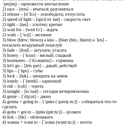
ˈpreʃən̩] – произвести впечатление
2) race – [reɪs] – мчаться; разгоняться
2) release – [rɪˈli:s] – освободить; отпустить
2) speed of light – [spi:d ɒv laɪt] – скорость свет
2) tight – [taɪt] – плотно; крепко
2) wait for – [weɪt fɔ:] – ждать
2) wish – [ˈwɪʃ] – желание
3) blow (blew; blown) a kiss – [bləʊ (blu:, bləʊn) ə ˈkɪs] –
посылать воздушный поцелуй
3) fade – [feɪd] – затухать; угасать
3) honey – [ˈhʌnɪ] – милый; сладкий
3) hormones – [ˈhɔ:məʊnz] – гормоны
3) let's go – [lets ɡəʊ] – давай; действуй
3) lips – [ˈlɪps] – губы
3) lock – [lɒk] – запирать на замок
3) lonely – [ˈləʊnlɪ] – одинокий
3) rub – [rʌb] – тереть
3) tonight – [təˈnaɪt] – сегодня вечером\ночью
4) genie – [ˈdʒi:ni] – джин
4) gonna = going to – [ˈɡɒnə (ˈɡəʊɪŋ tu:)] – собираться что-то
сделать
4) gotta = got to – [ɡɒtə (ɡɒt tu:)] – должен
4) lick – [lɪk] – облизывать
4) wanna = want to – [ˈwɒnə (wɒnt tu:)] – хотеть