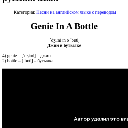
Категория:
Песни на английском языке с переводом
Genie In A Bottle
ˈdʒi:ni ɪn ə ˈbɒtl̩
Джин в бутылке
4) genie – [ˈdʒi:ni] – джин
2) bottle – [ˈbɒtl̩] – бутылка