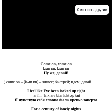
Come on, come on
kʌm ɒn, kʌm ɒn
Ну же, давай!
1) come on – [kʌm ɒn] – живее; быстрей; идем; давай
I feel like I've been locked up tight
ˈaɪ fi:l ˈlaɪk aɪv bi:n lɒkt ʌp taɪt
Я чувствую себя словно была крепко заперта
For a century of lonely nights