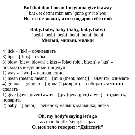
But that don't mean I'm gonna give it away
bʌt ðət dəʊnt mi:n aɪm ˈɡɒnə ɡɪv ɪt əˈweɪ
Но это не значит, что я подарю тебе свой
Baby, baby, baby (baby, baby, baby)
ˈbeɪbi ˈbeɪbi ˈbeɪbi ˈbeɪbi ˈbeɪbi ˈbeɪbi
Милый, милый, милый
4) lick – [lɪk] – облизывать
3) lips – [ˈlɪps] – губы
3) blow (blew; blown) a kiss – [bləʊ (blu:, bləʊn) ə ˈkɪs] –
посылать воздушный поцелуй
1) way – [ˈweɪ] – направление
1) mean (meant; meant) – [mi:n (ment; ment)] – значить; означать
4) gonna = going to – [ˈɡɒnə (ˈɡəʊɪŋ tu:)] – собираться что-то
сделать
1) give (gave; given) away – [ɡɪv (ɡeɪv; ɡɪvn̩) əˈweɪ] – отдавать;
подарить
2) baby – [ˈbeɪbi] – ребенок; малыш; малышка; детка
Oh, my body's saying let's go
əʊ maɪ ˈbɑ:diz ˈseɪɪŋ lets ɡəʊ
О, мое тело говорит: “Действуй”