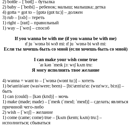
2) bottle – [ˈbɒtl̩] – бутылка
2) baby – [ˈbeɪbi] – ребенок; малыш; малышка; детка
4) gotta = got to – [ɡɒtə (ɡɒt tu:)] – должен
3) rub – [rʌb] – тереть
1) right – [raɪt] – правильный
1) way – [ˈweɪ] – способ
If you wanna be with me (if you wanna be with me)
ɪf ju ˈwɒnə bi wɪð mi: ɪf ju ˈwɒnə bi wɪð mi:
Если ты хочешь быть со мной (если хочешь быть со мной)
I can make your wish come true
ˈaɪ kən ˈmeɪk jɔ: wɪʃ kʌm tru:
Я могу исполнить твое желание
4) wanna = want to – [ˈwɒnə (wɒnt tu:)] – хотеть
1) be\am\is\are (was\were; been) – [bi:\æm\ɪz\ɑ: (wɒz\wɜ:, bi:n)] –
быть
1) can (could) – [kən (kʊd)] – мочь
1) make (made; made) – [ˈmeɪk (ˈmeɪd; ˈmeɪd)] – сделать; являться
причиной чего-либо
2) wish – [ˈwɪʃ] – желание
1) come (came; come) true – [kʌm (keɪm; kʌm) tru:] –
исполниться; сбываться