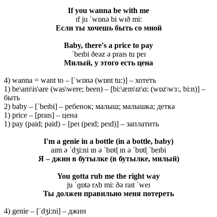
If you wanna be with me
ɪf ju ˈwɒnə bi wɪð mi:
Если ты хочешь быть со мной
Baby, there's a price to pay
ˈbeɪbi ðeəz ə praɪs tu peɪ
Милый
, у
этого
есть
цена
4) wanna = want to – [ˈwɒnə (wɒnt tu:)] – хотеть
1) be\am\is\are (was\were; been) – [bi:\æm\ɪz\ɑ: (wɒz\wɜ:, bi:n)] –
быть
2) baby – [ˈbeɪbi] – ребенок; малыш; малышка; детка
1) price – [praɪs] – цена
1) pay (paid; paid) – [peɪ (peɪd; peɪd)] – заплатить
I'm a genie in a bottle (in a bottle, baby)
aɪm ə ˈdʒi:ni ɪn ə ˈbɒtl̩ ɪn ə ˈbɒtl̩ ˈbeɪbi
Я – джин в бутылке (в бутылке, милый)
You gotta rub me the right way
ju ˈɡɒtə rʌb mi: ðə raɪt ˈweɪ
Ты должен правильно меня потереть
4) genie – [ˈdʒi:ni] – джин