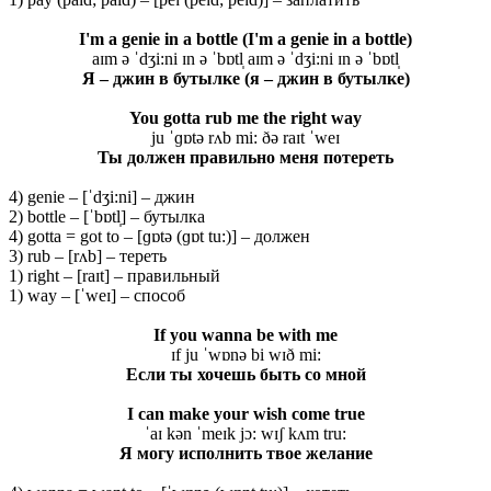
I'm a genie in a bottle (I'm a genie in a bottle)
aɪm ə ˈdʒi:ni ɪn ə ˈbɒtl̩ aɪm ə ˈdʒi:ni ɪn ə ˈbɒtl̩
Я – джин в бутылке (я – джин в бутылке)
You gotta rub me the right way
ju ˈɡɒtə rʌb mi: ðə raɪt ˈweɪ
Ты должен правильно меня потереть
4) genie – [ˈdʒi:ni] – джин
2) bottle – [ˈbɒtl̩] – бутылка
4) gotta = got to – [ɡɒtə (ɡɒt tu:)] – должен
3) rub – [rʌb] – тереть
1) right – [raɪt] – правильный
1) way – [ˈweɪ] – способ
If you wanna be with me
ɪf ju ˈwɒnə bi wɪð mi:
Если ты хочешь быть со мной
I can make your wish come true
ˈaɪ kən ˈmeɪk jɔ: wɪʃ kʌm tru:
Я могу исполнить твое желание