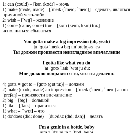
1) can (could) – [kən (kʊd)] – мочь
1) make (made; made) – [ˈmeɪk (ˈmeɪd; ˈmeɪd)] – сделать; являться
причиной чего-либо
2) wish – [ˈwɪʃ] – желание
1) come (came; come) true – [kʌm (keɪm; kʌm) tru:] –
исполниться; сбываться
You gotta make a big impression
(oh, yeah)
ju ˈɡɒtə ˈmeɪk ə bɪɡ ɪmˈpreʃn̩ əʊ jeə
Ты должен произвести неизгладимое впечатление
I
gotta
like
what
you
do
ˈaɪ ˈɡɒtə ˈlaɪk ˈwɒt ju du:
Мне должно понравится то, что ты делаешь
4) gotta = got to – [ɡɒtə (ɡɒt tu:)] – должен
2) make (made; made) an impression – [ˈmeɪk (ˈmeɪd; ˈmeɪd) ən ɪm
ˈpreʃən̩] – произвести впечатление
2) big – [bɪɡ] – большой
1) like – [ˈlaɪk] – нравиться
1) what – [ˈwɒt] – что
1) do\does (did; done) – [du:\dʌz (dɪd; dʌn)] – делать
I'm a genie in a bottle, baby
aɪm ə ˈdʒi:ni ɪn ə ˈbɒtl̩ ˈbeɪbi