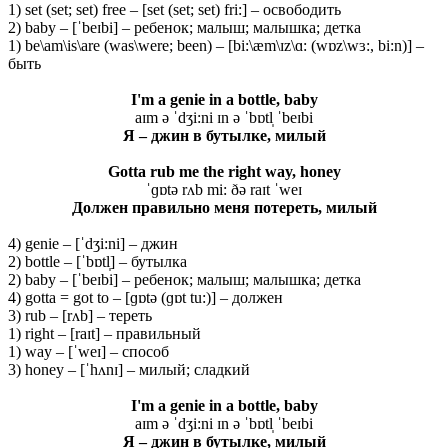
1) set (set; set) free – [set (set; set) fri:] – освободить
2) baby – [ˈbeɪbi] – ребенок; малыш; малышка; детка
1) be\am\is\are (was\were; been) – [bi:\æm\ɪz\ɑ: (wɒz\wɜ:, bi:n)] –
быть
I'm a genie in a bottle, baby
aɪm ə ˈdʒi:ni ɪn ə ˈbɒtl̩ ˈbeɪbi
Я
– джин
в
бутылке
, милый
Gotta rub me the right way, honey
ˈɡɒtə rʌb mi: ðə raɪt ˈweɪ
Должен правильно меня потереть, милый
4) genie – [ˈdʒi:ni] – джин
2) bottle – [ˈbɒtl̩] – бутылка
2) baby – [ˈbeɪbi] – ребенок; малыш; малышка; детка
4) gotta = got to – [ɡɒtə (ɡɒt tu:)] – должен
3) rub – [rʌb] – тереть
1) right – [raɪt] – правильный
1) way – [ˈweɪ] – способ
3) honey – [ˈhʌnɪ] – милый; сладкий
I'm a genie in a bottle, baby
aɪm ə ˈdʒi:ni ɪn ə ˈbɒtl̩ ˈbeɪbi
Я
– джин
в
бутылке
, милый