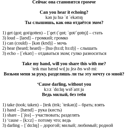
Сейчас она становится громче
Can you hear it echoing?
kən ju hɪə ˈɪt ˈekəʊɪŋ
Ты слышишь, как она отдаётся эхом?
1) get (got; got/gotten) – [ˈɡet (ˈɡɒt; ˈɡɒt/ˈɡɒtn̩)] – стать
3) loud – [laʊd] – громкий; громко
1) can (could) – [kən (kʊd)] – мочь
2) hear (heard; heard) – [hɪə (hɜ:d; hɜ:d)] – слышать
3) echo – [ˈekəʊ] – отдаваться эхом; гулко разноситься
Take my hand, will you share this with me?
ˈteɪk maɪ hænd wɪl̩ ju ʃeə ðɪs wɪð miː
Возьми меня за руку, разделишь ли ты эту мечту со мной?
‘Cause darling, without you
kɔːz ˈdɑːlɪŋ wɪðˈaʊt ju
Ведь милый, без тебя
1) take (took; taken) – [teɪk (tʊk; ˈteɪkən)] – брать; взять
1) hand – [hænd] – рука (кисть)
1) share – [ˈʃeə] – участвовать; разделять
1) ‘cause – [kɔ:z] – потому что; ведь
3) darling – [ˈdɑ:lɪŋ] – дорогой; милый; любимый; родной