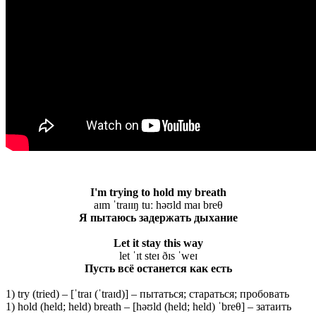
I'm trying to hold my breath
aɪm ˈtraɪɪŋ tuː həʊld maɪ breθ
Я пытаюсь задержать дыхание
Let it stay this way
let ˈɪt steɪ ðɪs ˈweɪ
Пусть всё останется как есть
1) try (tried) – [ˈtraɪ (ˈtraɪd)] – пытаться; стараться; пробовать
1) hold (held; held) breath – [həʊld (held; held) ˈbreθ] – затаить