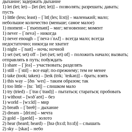
дыхание; задержать дыхание
1) let (let; let) – [let (let; let)] – позволять; разрешать; давать;
пусть
1) little (less; least) – [ˈlɪtl̩ (les; li:st)] – маленький; мало;
небольшое количество (меньше; самое малое)
1) moment – [ˈməʊmənt] – миг; мгновение; момент
1) never – [ˈnevə] – никогда
1) never enough – [ˈnevə ɪˈnʌf] – всегда мало; всегда
недостаточно; никогда не хватит
1) night – [ˈnaɪt] – ночь; ночной
1) set (set; set) off – [set (set; set) ɒf] – положить начало; вызвать;
отправлять в путь; побуждать
1) share – [ˈʃeə] – участвовать; разделять
1) still – [ˈstɪl] – все ещё; по-прежнему; тем не менее
1) take (took; taken) – [teɪk (tʊk; ˈteɪkən)] – брать; взять
1) this way – [ðɪs ˈweɪ] – таким образом; так
1) too little – [tuː ˈlɪtl̩] – слишком мало
1) try (tried) – [ˈtraɪ (ˈtraɪd)] – пытаться; стараться; пробовать
1) without – [wɪðˈaʊt] – без
1) world – [wɜ:ld] – мир
2) breath – [ˈbreθ] – дыхание
2) dream – [dri:m] – мечта
2) gold – [ɡəʊld] – золото
2) hear (heard; heard) – [hɪə (hɜ:d; hɜ:d)] – слышать
2) sky – [skaɪ] – небо