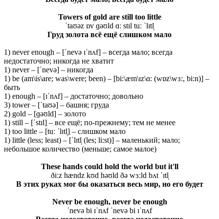
Towers of gold are still too little
ˈtaʊəz ɒv ɡəʊld ɑː stɪl tuː ˈlɪtl̩
Груд золота всё ещё слишком мало
1) never enough – [ˈnevə ɪˈnʌf] – всегда мало; всегда
недостаточно; никогда не хватит
1) never – [ˈnevə] – никогда
1) be (am\is\are; was\were; been) – [bi:\æm\ɪz\ɑ: (wɒz\wɜ:, bi:n)] –
быть
1) enough – [ɪˈnʌf] – достаточно; довольно
3) tower – [ˈtaʊə] – башня; груда
2) gold – [ɡəʊld] – золото
1) still – [ˈstɪl] – все ещё; по-прежнему; тем не менее
1) too little – [tuː ˈlɪtl̩] – слишком мало
1) little (less; least) – [ˈlɪtl̩ (les; li:st)] – маленький; мало;
небольшое количество (меньше; самое малое)
These hands could hold the world but it'll
ðiːz hændz kʊd həʊld ðə wɜːld bʌt ˈɪtl̩
В этих руках мог бы оказаться весь мир, но его будет
Never be enough, never be enough
ˈnevə bi ɪˈnʌf ˈnevə bi ɪˈnʌf