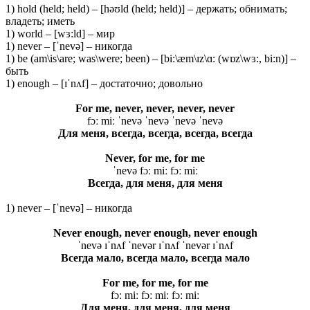
1) hold (held; held) – [həʊld (held; held)] – держать; обнимать;
владеть; иметь
1) world – [wɜ:ld] – мир
1) never – [ˈnevə] – никогда
1) be (am\is\are; was\were; been) – [bi:\æm\ɪz\ɑ: (wɒz\wɜ:, bi:n)] –
быть
1) enough – [ɪˈnʌf] – достаточно; довольно
For me, never, never, never, never
fɔː miː ˈnevə ˈnevə ˈnevə ˈnevə
Для меня, всегда, всегда, всегда, всегда
Never, for me, for me
ˈnevə fɔː miː fɔː miː
Всегда, для меня, для меня
1) never – [ˈnevə] – никогда
Never enough, never enough, never enough
ˈnevə ɪˈnʌf ˈnevər ɪˈnʌf ˈnevər ɪˈnʌf
Всегда мало, всегда мало, всегда мало
For me, for me, for me
fɔː miː fɔː miː fɔː miː
Для меня, для меня, для меня