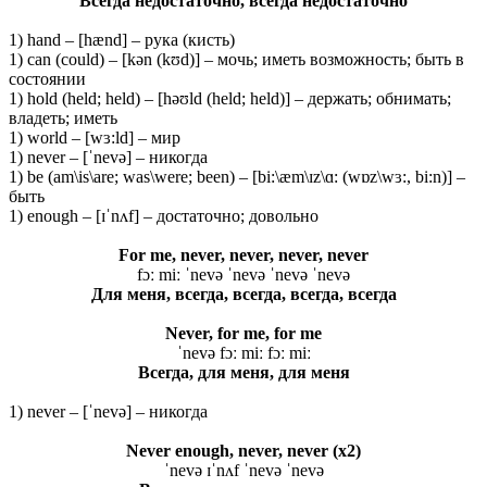
Всегда недостаточно, всегда недостаточно
1) hand – [hænd] – рука (кисть)
1) can (could) – [kən (kʊd)] – мочь; иметь возможность; быть в
состоянии
1) hold (held; held) – [həʊld (held; held)] – держать; обнимать;
владеть; иметь
1) world – [wɜ:ld] – мир
1) never – [ˈnevə] – никогда
1) be (am\is\are; was\were; been) – [bi:\æm\ɪz\ɑ: (wɒz\wɜ:, bi:n)] –
быть
1) enough – [ɪˈnʌf] – достаточно; довольно
For me, never, never, never, never
fɔː miː ˈnevə ˈnevə ˈnevə ˈnevə
Для меня, всегда, всегда, всегда, всегда
Never, for me, for me
ˈnevə fɔː miː fɔː miː
Всегда, для меня, для меня
1) never – [ˈnevə] – никогда
Never enough, never, never (x2)
ˈnevə ɪˈnʌf ˈnevə ˈnevə