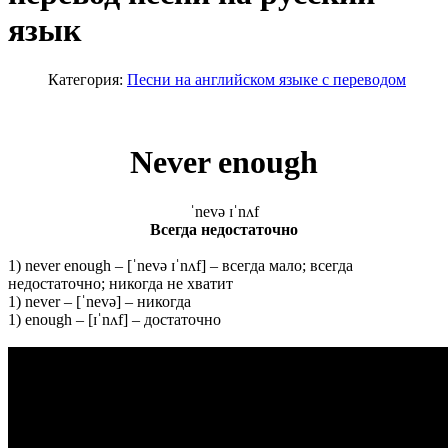
язык
Категория:
Песни на английском языке с переводом
Never
enough
ˈnevə ɪˈnʌf
Всегда недостаточно
1) never enough – [ˈnevə ɪˈnʌf] – всегда мало; всегда
недостаточно; никогда не хватит
1) never – [ˈnevə] – никогда
1) enough – [ɪˈnʌf] – достаточно