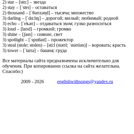
2) star – [stɑ:] – звезда
2) stay – [ˈsteɪ] – оставаться
2) thousand – [ˈθaʊzən̩d] – тысяча; множество
3) darling – [ˈdɑ:lɪŋ] – дорогой; милый; любимый; родной
3) echo – [ˈekəʊ] – отдаваться эхом; гулко разноситься
3) loud – [laʊd] – громкий; громко
3) shine – [ʃaɪn] – сияние, свет
3) spotlight – [ˈspɒtlaɪt] – прожектор
3) steal (stole; stolen) – [sti:l (stəʊl; ˈstəʊlən)] – воровать; красть
3) tower – [ˈtaʊə] – башня; груда
Все материалы сайта предназначены исключительно для
обучения. При копировании ссылка на сайта желательна.
Спасибо:)
2009 - 2026
englishwithsongs@yandex.ru