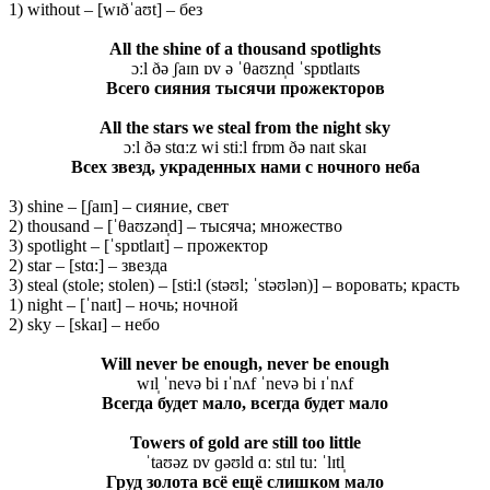
1) without – [wɪðˈaʊt] – без
All the shine of a thousand spotlights
ɔːl ðə ʃaɪn ɒv ə ˈθaʊzn̩d ˈspɒtlaɪts
Всего сияния тысячи прожекторов
All the stars we steal from the night sky
ɔːl ðə stɑːz wi stiːl frɒm ðə naɪt skaɪ
Всех звезд, украденных нами с ночного неба
3) shine – [ʃaɪn] – сияние, свет
2) thousand – [ˈθaʊzən̩d] – тысяча; множество
3) spotlight – [ˈspɒtlaɪt] – прожектор
2) star – [stɑ:] – звезда
3) steal (stole; stolen) – [sti:l (stəʊl; ˈstəʊlən)] – воровать; красть
1) night – [ˈnaɪt] – ночь; ночной
2) sky – [skaɪ] – небо
Will never be enough, never be enough
wɪl̩ ˈnevə bi ɪˈnʌf ˈnevə bi ɪˈnʌf
Всегда будет мало, всегда будет мало
Towers of gold are still too little
ˈtaʊəz ɒv ɡəʊld ɑː stɪl tuː ˈlɪtl̩
Груд золота всё ещё слишком мало