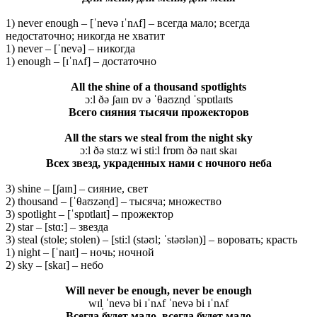
1) never enough – [ˈnevə ɪˈnʌf] – всегда мало; всегда
недостаточно; никогда не хватит
1) never – [ˈnevə] – никогда
1) enough – [ɪˈnʌf] – достаточно
All the shine of a thousand spotlights
ɔːl ðə ʃaɪn ɒv ə ˈθaʊzn̩d ˈspɒtlaɪts
Всего
сияния
тысячи
прожекторов
All the stars we steal from the night sky
ɔːl ðə stɑːz wi stiːl frɒm ðə naɪt skaɪ
Всех звезд, украденных нами с ночного неба
3) shine – [ʃaɪn] – сияние, свет
2) thousand – [ˈθaʊzən̩d] – тысяча; множество
3) spotlight – [ˈspɒtlaɪt] – прожектор
2) star – [stɑ:] – звезда
3) steal (stole; stolen) – [sti:l (stəʊl; ˈstəʊlən)] – воровать; красть
1) night – [ˈnaɪt] – ночь; ночной
2) sky – [skaɪ] – небо
Will never be enough, never be enough
wɪl̩ ˈnevə bi ɪˈnʌf ˈnevə bi ɪˈnʌf
Всегда будет мало, всегда будет мало