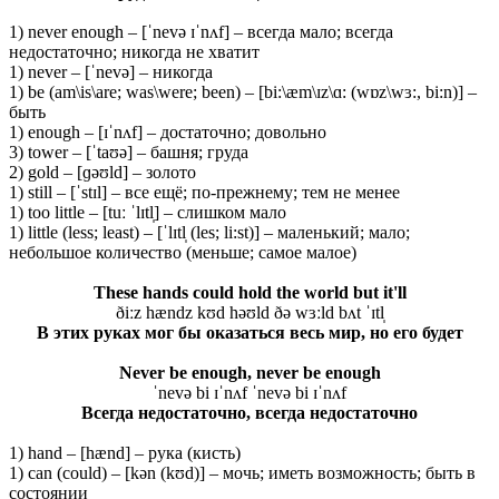
1) never enough – [ˈnevə ɪˈnʌf] – всегда мало; всегда
недостаточно; никогда не хватит
1) never – [ˈnevə] – никогда
1) be (am\is\are; was\were; been) – [bi:\æm\ɪz\ɑ: (wɒz\wɜ:, bi:n)] –
быть
1) enough – [ɪˈnʌf] – достаточно; довольно
3) tower – [ˈtaʊə] – башня; груда
2) gold – [ɡəʊld] – золото
1) still – [ˈstɪl] – все ещё; по-прежнему; тем не менее
1) too little – [tuː ˈlɪtl̩] – слишком мало
1) little (less; least) – [ˈlɪtl̩ (les; li:st)] – маленький; мало;
небольшое количество (меньше; самое малое)
These hands could hold the world but it'll
ðiːz hændz kʊd həʊld ðə wɜːld bʌt ˈɪtl̩
В этих руках мог бы оказаться весь мир, но его будет
Never be enough, never be enough
ˈnevə bi ɪˈnʌf ˈnevə bi ɪˈnʌf
Всегда недостаточно, всегда недостаточно
1) hand – [hænd] – рука (кисть)
1) can (could) – [kən (kʊd)] – мочь; иметь возможность; быть в
состоянии