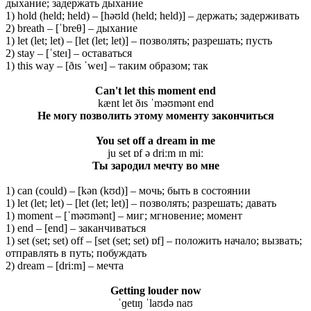
дыхание; задержать дыхание
1) hold (held; held) – [həʊld (held; held)] – держать; задерживать
2) breath – [ˈbreθ] – дыхание
1) let (let; let) – [let (let; let)] – позволять; разрешать; пусть
2) stay – [ˈsteɪ] – оставаться
1) this way – [ðɪs ˈweɪ] – таким образом; так
Can'
t
let
this
moment
end
kænt let ðɪs ˈməʊmənt end
Не могу позволить этому моменту закончиться
You set off a dream in me
ju set ɒf ə driːm ɪn miː
Ты зародил мечту во мне
1) can (could) – [kən (kʊd)] – мочь; быть в состоянии
1) let (let; let) – [let (let; let)] – позволять; разрешать; давать
1) moment – [ˈməʊmənt] – миг; мгновение; момент
1) end – [end] – заканчиваться
1) set (set; set) off – [set (set; set) ɒf] – положить начало; вызвать;
отправлять в путь; побуждать
2) dream – [dri:m] – мечта
Getting
louder
now
ˈɡetɪŋ ˈlaʊdə naʊ