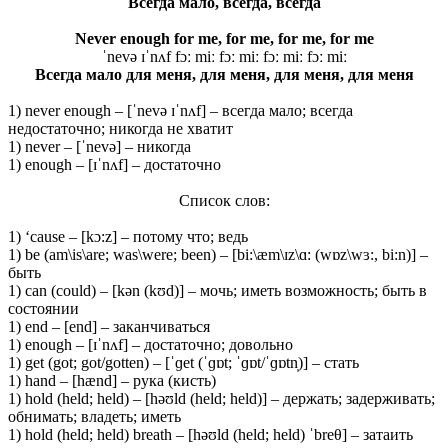
Всегда мало, всегда, всегда
Never enough for me, for me, for me, for me
ˈnevə ɪˈnʌf fɔː miː fɔː miː fɔː miː fɔː miː
Всегда мало для меня, для меня, для меня, для меня
1) never enough – [ˈnevə ɪˈnʌf] – всегда мало; всегда
недостаточно; никогда не хватит
1) never – [ˈnevə] – никогда
1) enough – [ɪˈnʌf] – достаточно
Список слов:
1) ‘cause – [kɔ:z] – потому что; ведь
1) be (am\is\are; was\were; been) – [bi:\æm\ɪz\ɑ: (wɒz\wɜ:, bi:n)] –
быть
1) can (could) – [kən (kʊd)] – мочь; иметь возможность; быть в
состоянии
1) end – [end] – заканчиваться
1) enough – [ɪˈnʌf] – достаточно; довольно
1) get (got; got/gotten) – [ˈɡet (ˈɡɒt; ˈɡɒt/ˈɡɒtn̩)] – стать
1) hand – [hænd] – рука (кисть)
1) hold (held; held) – [həʊld (held; held)] – держать; задерживать;
обнимать; владеть; иметь
1) hold (held; held) breath – [həʊld (held; held) ˈbreθ] – затаить