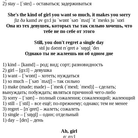
2) stay – [ˈsteɪ] – оставаться; задерживаться
She's the kind of girl you want so much, it makes you sorry
ʃiz ðə kaɪnd əv ɡɜːl ju ˈwɒnt ˈsəʊ ˈmʌtʃ ˈɪt ˈmeɪks ju ˈsɒri
Она из тех девушек, которых ты так сильно хочешь, что
тебе не по себе от этого
Still, you don't regret a single day
stɪl ju dəʊnt rɪˈɡret ə ˈsɪŋɡl̩ ˈdeɪ
Однако ты не жалеешь ни об одном дне
1) kind – [kaɪnd] – род; вид; сорт; разновидность
2) girl – [ɡɜ:l] – девушка
1) want – [ˈwɒnt] – хотеть; нуждаться
1) so much – [ˈsəʊ ˈmʌtʃ] – так сильно
1) make (made; made) – [ˈmeɪk (ˈmeɪd; ˈmeɪd)] – сделать;
вынуждать; побуждать; являться причиной чего-либо
3) sorry – [ˈsɒrɪ] – полный сожаления; сожалеющий; жалеющий
1) still – [ˈstɪl] – все ещё; по-прежнему; однако; тем не менее
3) regret – [rɪˈɡret] – жалеть; сожалеть
1) single – [ˈsɪŋɡl̩] – один; отдельный
1) day – [deɪ] – день
Ah,
girl
ɑː ɡɜːl