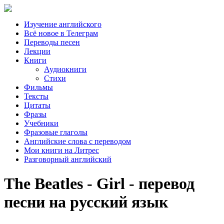
Изучение английского
Всё новое в Телеграм
Переводы песен
Лекции
Книги
Аудиокниги
Стихи
Фильмы
Тексты
Цитаты
Фразы
Учебники
Фразовые глаголы
Английские слова с переводом
Мои книги на Литрес
Разговорный английский
The Beatles - Girl - перевод
песни на русский язык