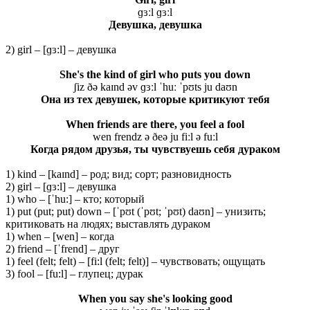
ɡɜːl ɡɜːl
Девушка, девушка
2) girl – [ɡɜ:l] – девушка
She's the kind of girl who puts you down
ʃiz ðə kaɪnd əv ɡɜːl ˈhuː ˈpʊts ju daʊn
Она из тех девушек, которые критикуют тебя
When friends are there, you feel a fool
wen frendz ə ðeə ju fiːl ə fuːl
Когда рядом друзья, ты чувствуешь себя дураком
1) kind – [kaɪnd] – род; вид; сорт; разновидность
2) girl – [ɡɜ:l] – девушка
1) who – [ˈhu:] – кто; который
1) put (put; put) down – [ˈpʊt (ˈpʊt; ˈpʊt) daʊn] – унизить;
критиковать на людях; выставлять дураком
1) when – [wen] – когда
2) friend – [ˈfrend] – друг
1) feel (felt; felt) – [fi:l (felt; felt)] – чувствовать; ощущать
3) fool – [fu:l] – глупец; дурак
When you say she's looking good