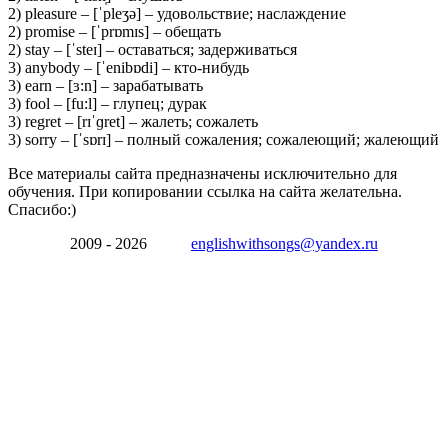
2) pleasure – [ˈpleʒə] – удовольствие; наслаждение
2) promise – [ˈprɒmɪs] – обещать
2) stay – [ˈsteɪ] – оставаться; задерживаться
3) anybody – [ˈenibɒdi] – кто-нибудь
3) earn – [ɜ:n] – зарабатывать
3) fool – [fu:l] – глупец; дурак
3) regret – [rɪˈɡret] – жалеть; сожалеть
3) sorry – [ˈsɒrɪ] – полный сожаления; сожалеющий; жалеющий
Все материалы сайта предназначены исключительно для
обучения. При копировании ссылка на сайта желательна.
Спасибо:)
2009 - 2026
englishwithsongs@yandex.ru