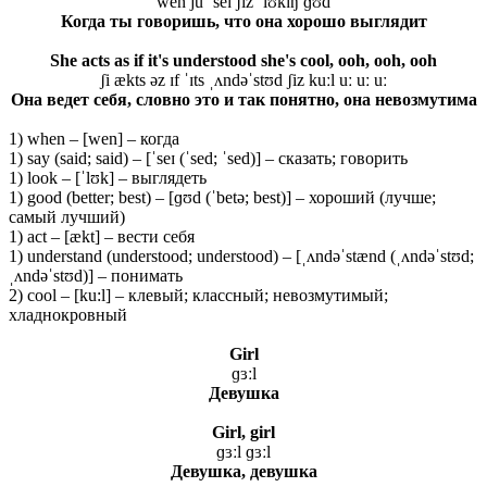
wen ju ˈseɪ ʃiz ˈlʊkɪŋ ɡʊd
Когда ты говоришь, что она хорошо выглядит
She acts as if it's understood she's cool, ooh, ooh, ooh
ʃi ækts əz ɪf ˈɪts ˌʌndəˈstʊd ʃiz kuːl uː uː uː
Она ведет себя, словно это и так понятно, она невозмутима
1) when – [wen] – когда
1) say (said; said) – [ˈseɪ (ˈsed; ˈsed)] – сказать; говорить
1) look – [ˈlʊk] – выглядеть
1) good (better; best) – [ɡʊd (ˈbetə; best)] – хороший (лучше;
самый лучший)
1) act – [ækt] – вести себя
1) understand (understood; understood) – [ˌʌndəˈstænd (ˌʌndəˈstʊd;
ˌʌndəˈstʊd)] – понимать
2) cool – [ku:l] – клевый; классный; невозмутимый;
хладнокровный
Girl
ɡɜːl
Девушка
Girl, girl
ɡɜːl ɡɜːl
Девушка, девушка