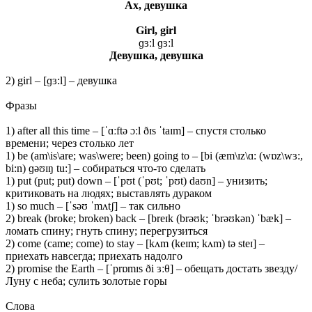
Ах, девушка
Girl, girl
ɡɜːl ɡɜːl
Девушка, девушка
2) girl – [ɡɜ:l] – девушка
Фразы
1) after all this time – [ˈɑːftə ɔːl ðɪs ˈtaɪm] – спустя столько
времени; через столько лет
1) be (am\is\are; was\were; been) going to – [bi (æm\ɪz\ɑ: (wɒz\wɜ:,
bi:n) ɡəʊɪŋ tu:] – собираться что-то сделать
1) put (put; put) down – [ˈpʊt (ˈpʊt; ˈpʊt) daʊn] – унизить;
критиковать на людях; выставлять дураком
1) so much – [ˈsəʊ ˈmʌtʃ] – так сильно
2) break (broke; broken) back – [breɪk (brəʊk; ˈbrəʊkən) ˈbæk] –
ломать спину; гнуть спину; перегрузиться
2) come (came; come) to stay – [kʌm (keɪm; kʌm) tə steɪ] –
приехать навсегда; приехать надолго
2) promise the Earth – [ˈprɒmɪs ði ɜːθ] – обещать достать звезду/
Луну с неба; сулить золотые горы
Слова