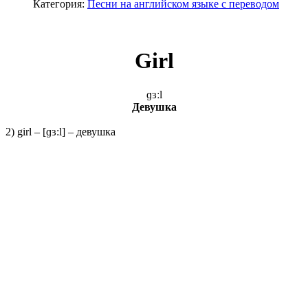
Категория:
Песни на английском языке с переводом
Girl
ɡɜːl
Девушка
2) girl – [ɡɜ:l] – девушка