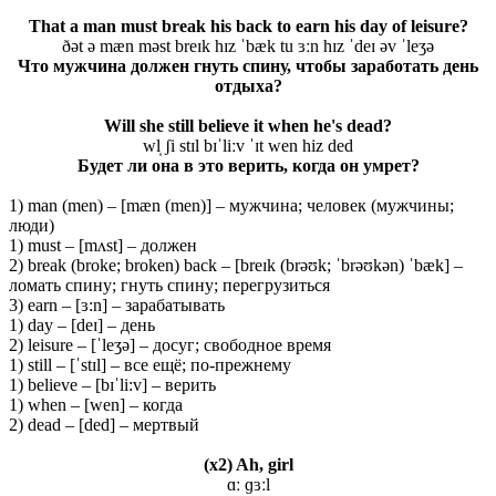
That a man must break his back to earn his day of leisure?
ðət ə mæn məst breɪk hɪz ˈbæk tu ɜːn hɪz ˈdeɪ əv ˈleʒə
Что мужчина должен гнуть спину, чтобы заработать день
отдыха?
Will she still believe it when he's dead?
wl̩ ʃi stɪl bɪˈliːv ˈɪt wen hiz ded
Будет ли она в это верить, когда он умрет?
1) man (men) – [mæn (men)] – мужчина; человек (мужчины;
люди)
1) must – [mʌst] – должен
2) break (broke; broken) back – [breɪk (brəʊk; ˈbrəʊkən) ˈbæk] –
ломать спину; гнуть спину; перегрузиться
3) earn – [ɜ:n] – зарабатывать
1) day – [deɪ] – день
2) leisure – [ˈleʒə] – досуг; свободное время
1) still – [ˈstɪl] – все ещё; по-прежнему
1) believe – [bɪˈli:v] – верить
1) when – [wen] – когда
2) dead – [ded] – мертвый
(x2) Ah, girl
ɑː ɡɜːl