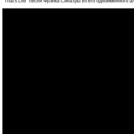
"That's Life" песня Фрэнка Синатры из его одноименного а