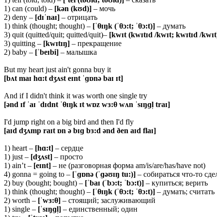
1) can (could) –
[
kən (kʊd)]
– мочь
2) deny –
[
dɪˈnaɪ]
– отрицать
1) think (thought; thought) –
[ˈθɪŋ
k (ˈθɔ:t; ˈθɔ:t)]
– думать
3) quit (quitted/quit; quitted/quit)–
[
kwɪt (kwɪtɪd /kwɪt; kwɪtɪd /kwɪt
3) quitting –
[
kwɪtɪŋ]
– прекращение
2) baby –
[ˈ
beɪbi]
– малышка
But my heart just ain't gonna buy it
[bʌt maɪ hɑ:t dʒʌst eɪnt ˈɡɒnə baɪ ɪt]
And if I didn't think it was worth one single try
[ənd ɪf ˈaɪ ˈdɪdnt ˈθɪŋk ɪt wɒz wɜ:θ wʌn ˈsɪŋɡl̩ traɪ]
I'd jump right on a big bird and then I'd fly
[aɪd dʒʌmp raɪt ɒn ə bɪɡ bɜ:d ənd ðen aɪd flaɪ]
1) heart –
[
hɑ:t]
– сердце
1) just –
[
dʒʌst]
– просто
1) ain’t –
[
eɪnt]
– не (разговорная форма am/is/are/has/have not)
4) gonna = going to –
[ˈɡɒ
nə (ˈɡəʊɪŋ tu:)]
– собираться что-то сде
2) buy (bought; bought) –
[ˈ
baɪ (ˈbɔ:t; ˈbɔ:t)]
– купиться; верить
1) think (thought; thought) –
[ˈθɪŋ
k (ˈθɔ:t; ˈθɔ:t)]
– думать; считать
2) worth –
[ˈ
wɜ:θ]
– стоящий; заслуживающий
1) single –
[ˈ
sɪŋɡl̩]
– единственный; один