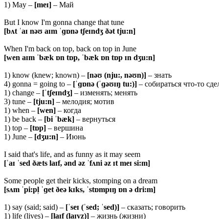
1) May –
[meɪ]
– Май
But I know I'm gonna change that tune
[bʌt ˈaɪ nəʊ aɪm ˈɡɒnə tʃeɪndʒ ðət tju:n]
When I'm back on top, back on top in June
[wen aɪm ˈbæk ɒn tɒp, ˈbæk ɒn tɒp ɪn dʒu:n]
1) know (knew; known) –
[nəʊ (nju:, nəʊn)]
– знать
4) gonna = going to –
[ˈɡɒnə (ˈɡəʊɪŋ tu:)]
– собираться что-то сде
1) change –
[ˈ
tʃeɪndʒ]
– изменять; менять
3) tune –
[
tju:n]
– мелодия; мотив
1) when –
[wen]
– когда
1) be back –
[bi ˈbæk]
– вернуться
1) top –
[tɒp]
– вершина
1) June –
[dʒu:n]
– Июнь
I said that's life, and as funny as it may seem
[ˈaɪ ˈsed ðæts laɪf, ənd əz ˈfʌni əz ɪt meɪ si:m]
Some people get their kicks, stomping on a dream
[sʌm ˈpi:pl̩ ˈɡet ðeə kɪks, ˈstɒmpɪŋ ɒn ə dri:m]
1) say (said; said) –
[ˈseɪ (ˈsed; ˈsed)]
– сказать; говорить
1) life (lives) –
[laɪf (laɪvz)]
– жизнь (жизни)