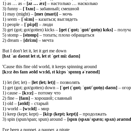
1) as … as –
[ə
z … æz]
– настолько … насколько
3) funny –
[ˈ
fʌnɪ]
– забавный; смешной
1) may (might) –
[
meɪ (maɪt)]
– мочь
1) seem –
[ˈsi:m]
– казаться; выглядеть
1) people –
[ˈ
pi:pl̩]
– люди
3) get (got; got/gotten) kicks –
[ɡ
et (ˈɡɒt; ˈɡɒt/ˈɡɒtn̩) kɪks]
– получа
5) stomp –
[stɒmp]
– топать; плохо обращаться
2) dream –
[
dri:m]
– мечта
But I don't let it, let it get me down
[bʌt ˈaɪ dəʊnt let ɪt, let ɪt ˈɡet mi: daʊn]
'Cause this fine old world, it keeps spinning around
[kɔ:z ðɪs faɪn əʊld wɜ:ld, ɪt ki:ps ˈspɪnɪŋ əˈraʊnd]
1) let (let; let) –
[
let (let; let)]
– позволять
1) get (got; got/gotten) down –
[ˈɡ
et (ˈɡɒt; ˈɡɒt/ˈɡɒtn̩) daʊn]
– огор
1) cause –
[
kɔ:z]
– потому что
2) fine –
[
faɪn]
– хороший; славный
1) old –
[əʊ
ld]
– старый
1) world –
[
wɜ:ld]
– мир
1) keep (kept; kept) –
[
ki:p (kept; kept)]
– продолжать
3) spin (spun/span; spun) around –
[
spɪn (spʌn/
spæn; spʌn) əraʊnd
I've been a puppet, a pauper, a pirate