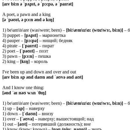
[aɪv bi:n ə ˈpʌpɪt, ə ˈpɔ:pə, ə ˈpaɪrət]
A poet, a pawn and a king
[ə ˈpəʊɪt, ə pɔ:n ənd ə kɪŋ]
1) be\am\is\are (was\were; been) –
[
bi:\æm\ɪz\ɑ: (wɒz\wɜ:, bi:n)]
– 
3) puppet –
[
pʌpɪt]
– марионетка
4) pauper –
[
pɔ:pə]
– нищий; бедняк
4) pirate –
[ˈ
paɪrɪt]
– пират
2) poet –
[ˈ
pəʊɪt]
– поэт
3) pawn –
[
pɔ:n]
– пешка
2) king –
[
kɪŋ]
– король
I've been up and down and over and out
[aɪv bi:n ʌp ənd daʊn ənd ˈəʊvə ənd aʊt]
And I know one thing:
[ənd ˈaɪ nəʊ wʌn ˈθɪŋ]
1) be\am\is\are (was\were; been) –
[
bi:\æm\ɪz\ɑ: (wɒz\wɜ:, bi:n)]
– 
1) up –
[ʌ
p]
– наверху
1) down –
[ˈ
daʊn]
– внизу
1) over –
[ˈəʊ
və]
– наверху; вышестоящий; над
1) out –
[
aʊt]
– потерявший (должность); вне
1) know (knew; known) –
[
nəʊ (nju:, nəʊn)]
– знать