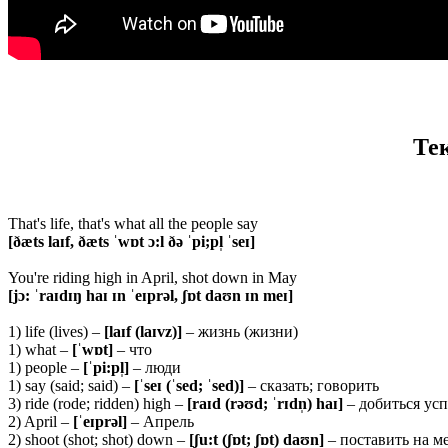
Те
That's life, that's what all the people say
[ðæts laɪf, ðæts ˈwɒt ɔ:l ðə ˈpi;pl̩ ˈseɪ]
You're riding high in April, shot down in May
[jɔ: ˈraɪdɪŋ haɪ ɪn ˈeɪprəl, ʃɒt daʊn ɪn meɪ]
1) life (lives) –
[laɪf (laɪvz)]
– жизнь (жизни)
1) what –
[ˈwɒt]
– что
1) people –
[ˈpi:pl̩]
– люди
1) say (said; said) –
[ˈseɪ (ˈsed; ˈsed)]
– сказать; говорить
3) ride (rode; ridden) high –
[raɪd (rəʊd; ˈrɪdn̩) haɪ]
– добиться усп
2) April –
[ˈeɪprəl]
– Апрель
2) shoot (shot; shot) down –
[ʃ
u:t (ʃɒt; ʃɒt) daʊn]
– поставить на ме