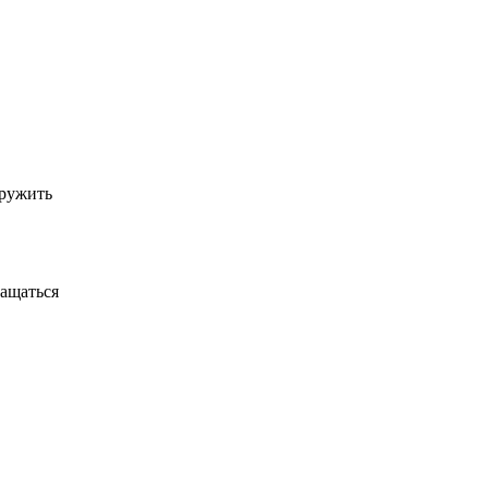
аружить
ащаться