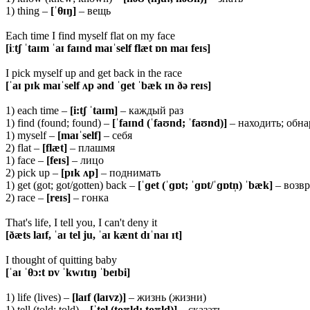
1) thing –
[ˈ
θɪŋ]
– вещь
Each time I find myself flat on my face
[iːtʃ ˈtaɪm ˈaɪ faɪnd maɪˈself flæt ɒn maɪ feɪs]
I pick myself up and get back in the race
[ˈaɪ pɪk maɪˈself ʌp ənd ˈɡet ˈbæk ɪn ðə reɪs]
1) each time –
[
i:tʃ ˈtaɪm]
– каждый раз
1) find (found; found) –
[ˈ
faɪnd (ˈfaʊnd; ˈfaʊnd)]
– находить; обн
1) myself –
[
maɪˈself]
– себя
2) flat –
[
flæt]
– плашмя
1) face –
[
feɪs]
– лицо
2) pick up –
[
pɪk ʌp]
– поднимать
1) get (got; got/gotten) back –
[ˈɡ
et (ˈɡɒt; ˈɡɒt/ˈɡɒtn̩) ˈbæk]
– возвр
2) race –
[
reɪs]
– гонка
That's life, I tell you, I can't deny it
[ðæts laɪf, ˈaɪ tel ju, ˈaɪ kænt dɪˈnaɪ ɪt]
I thought of quitting baby
[ˈaɪ ˈθɔ:t ɒv ˈkwɪtɪŋ ˈbeɪbi]
1) life (lives) –
[
laɪf (laɪvz)]
– жизнь (жизни)
1) tell (told; told) –
[ˈ
tel (toʊld; toʊld)]
– сказать