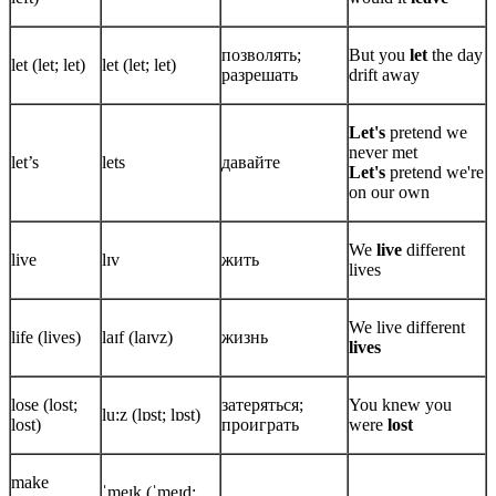
позволять;
But you
let
the day
let (let; let)
let (let; let)
разрешать
drift away
Let's
pretend we
never met
let’s
lets
давайте
Let's
pretend we're
on our own
We
live
different
live
lɪv
жить
lives
We live different
life (lives)
laɪf (laɪvz)
жизнь
lives
lose (lost;
затеряться;
You knew you
lu:z (lɒst; lɒst)
lost)
проиграть
were
lost
make
ˈmeɪk (ˈmeɪd;