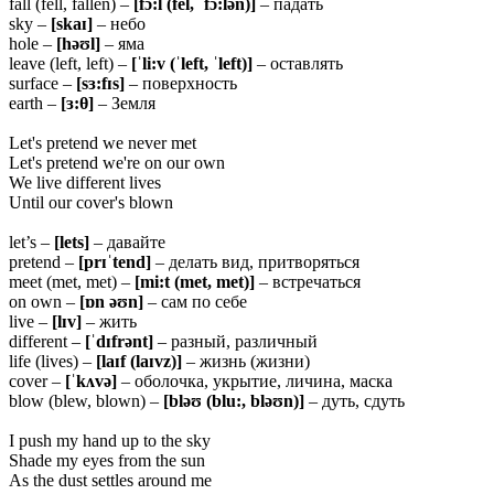
fall (fell, fallen) –
[
f
ɔ:
l
(
fel
, ˈ
f
ɔ:
l
ə
n
)]
– падать
sky –
[
ska
ɪ]
– небо
hole –
[
h
əʊ
l
]
– яма
leave (left, left) –
[ˈ
li
:
v
(ˈ
left
, ˈ
left
)]
– оставлять
surface –
[
s
ɜ:
f
ɪ
s
]
– поверхность
earth –
[ɜ:θ]
– Земля
Let's pretend we never met
Let's pretend we're on our own
We live different lives
Until our cover's blown
let’s –
[
lets
]
– давайте
pretend –
[
pr
ɪˈ
tend
]
– делать вид, притворяться
meet (met, met) –
[
mi
:
t
(
met
,
met
)]
– встречаться
on own –
[ɒn əʊn]
– сам по себе
live –
[lɪv]
– жить
different –
[ˈdɪfrənt]
– разный, различный
life (lives) –
[laɪf (laɪvz)]
– жизнь (жизни)
cover –
[ˈkʌvə]
– оболочка, укрытие, личина, маска
blow (blew, blown) –
[bləʊ (blu:,
bləʊn)]
– дуть, сдуть
I push my hand up to the sky
Shade my eyes from the sun
As the dust settles around me