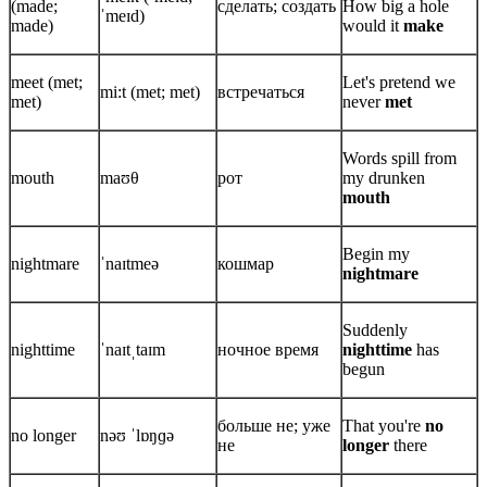
(made;
сделать; создать
How big a hole
ˈmeɪd)
made)
would it
make
meet (met;
Let's pretend we
mi:t (met; met)
встречаться
met)
never
met
Words spill from
mouth
maʊθ
рот
my drunken
mouth
Begin my
nightmare
ˈnaɪtmeə
кошмар
nightmare
Suddenly
nighttime
ˈnaɪtˌtaɪm
ночное время
nighttime
has
begun
больше не; уже
That you're
no
no longer
nəʊ ˈlɒŋɡə
не
longer
there