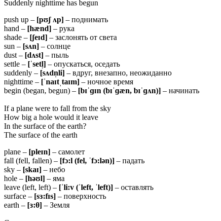
Suddenly nighttime has begun
push up –
[pʊʃ ʌp]
– поднимать
hand –
[hænd]
– рука
shade –
[ʃeɪd]
– заслонять от света
sun –
[sʌn]
– солнце
dust –
[dʌst]
– пыль
settle –
[ˈsetl̩]
– опускаться, оседать
suddenly –
[sʌdn̩li]
– вдруг, внезапно, неожиданно
nighttime –
[ˈnaɪtˌtaɪm]
– ночное время
begin (began, begun) –
[bɪˈɡɪn (bɪˈɡæn,
bɪˈɡʌn)]
– начинать
If a plane were to fall from the sky
How big a hole would it leave
In the surface of the earth?
The surface of the earth
plane –
[pleɪn]
– самолет
fall (fell, fallen) –
[fɔ:l (fel, ˈfɔ:lən)]
– падать
sky –
[skaɪ]
– небо
hole –
[həʊl]
– яма
leave (left, left) –
[ˈli:v (ˈleft, ˈleft)]
– оставлять
surface –
[sɜ:fɪs]
– поверхность
earth –
[ɜ:
θ
]
– Земля