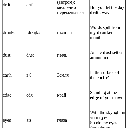
(ветром);
drift
drɪft
медленно
But you let the day
перемещаться
drift
away
Words spill from
drunken
ˈdrʌŋkən
пьяный
my
drunken
mouth
As the
dust
settles
dust
dʌst
пыль
around me
In the surface of
earth
ɜ:θ
Земля
the
earth
?
Standing at the
edge
edʒ
край
edge
of your town
With the skylight in
your
eyes
eyes
aɪz
глаза
Shade my
eyes
from the sun