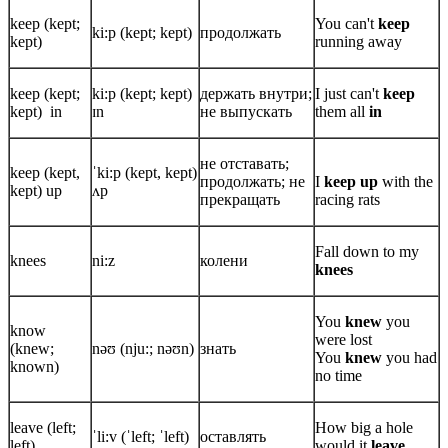
keep (kept;
You can't
keep
ki:p (kept; kept)
продолжать
kept)
running away
keep (kept;
ki:p (kept; kept)
держать внутри;
I just can't
keep
kept) in
ɪn
не выпускать
them all
in
не отставать;
keep (kept,
ˈki:p (kept, kept)
продолжать; не
I
keep up
with the
kept) up
ʌp
прекращать
racing rats
Fall down to my
knees
ni:z
колени
knees
You
knew
you
know
were lost
(knew;
nəʊ (nju:; nəʊn)
знать
You
knew
you had
known)
no time
leave (left;
How big a hole
ˈli:v (ˈleft; ˈleft)
оставлять
left)
would it
leave