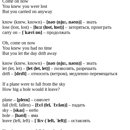
Come on now
You knew you were lost
But you carried on anyway
know (knew, known) –
[nəʊ (nju:, nəʊn)]
– знать
lose (lost, lost) –
[lu:z (lɒst, lɒst)]
– затеряться, проиграть
carry on –
[ˈkæri ɒn]
– продолжать
Oh, come on now
You knew you had no time
But you let the day drift away
know (knew, known) –
[nəʊ (nju:, nəʊn)]
– знать
let (let, let) –
[let (let, let)]
– позволять, разрешать
drift –
[drɪft]
– относить (ветром), медленно перемещаться
If a plane were to fall from the sky
How big a hole would it leave?
plane –
[pleɪn]
– самолет
fall (fell, fallen) –
[fɔ:l (fel, ˈfɔ:lən)]
– падать
sky –
[skaɪ]
– небо
hole –
[həʊl]
– яма
leave (left, left) –
[ˈli:v (ˈleft, ˈleft)]
– оставлять