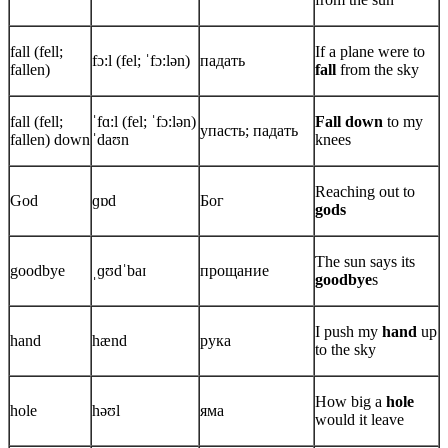
fall (fell;
If a plane were to
fɔ:l (fel; ˈfɔ:lən)
падать
fallen)
fall
from the sky
fall (fell;
ˈfɑ:l (fel; ˈfɔ:lən)
Fall down
to my
упасть; падать
fallen) down
ˈdaʊn
knees
Reaching out to
God
ɡɒd
Бог
gods
The sun says its
goodbye
ˌɡʊdˈbaɪ
прощание
goodbye
s
I push my
hand
up
hand
hænd
рука
to the sky
How big a
hole
hole
həʊl
яма
would it leave