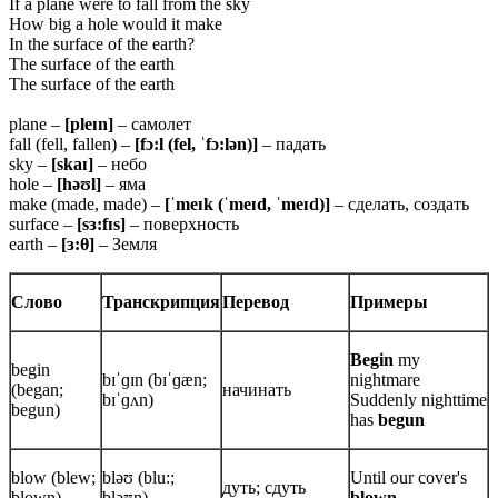
If a plane were to fall from the sky
How big a hole would it make
In the surface of the earth?
The surface of the earth
The surface of the earth
plane –
[pleɪn]
– самолет
fall (fell, fallen) –
[fɔ:l (fel, ˈfɔ:lən)]
– падать
sky –
[skaɪ]
– небо
hole –
[həʊl]
– яма
make (made, made) –
[ˈmeɪk (ˈmeɪd, ˈmeɪd)]
– сделать, создать
surface –
[sɜ:fɪs]
– поверхность
earth –
[ɜ:
θ
]
– Земля
Слово
Транскрипция
Перевод
Примеры
Begin
my
begin
bɪˈɡɪn (bɪˈɡæn;
nightmare
(began;
начинать
bɪˈɡʌn)
Suddenly nighttime
begun)
has
begun
blow (blew;
bləʊ (blu:;
Until our cover's
дуть; сдуть
blown)
bləʊn)
blown