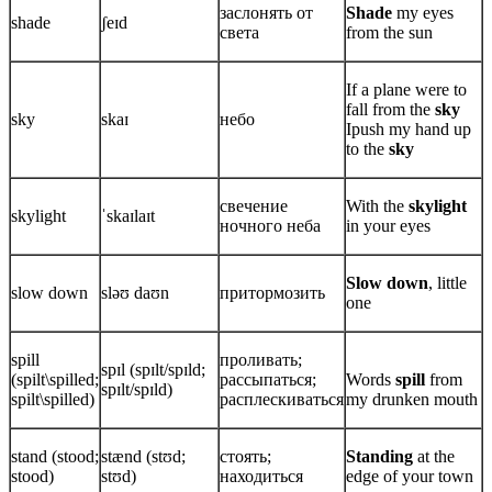
заслонять от
Shade
my eyes
shade
ʃeɪd
света
from the sun
If a plane were to
fall from the
sky
sky
skaɪ
небо
Ipush my hand up
to the
sky
свечение
With the
skylight
skylight
ˈskaɪlaɪt
ночного неба
in your eyes
Slow down
, little
slow down
sləʊ daʊn
притормозить
one
spill
проливать;
spɪl (spɪlt/spɪld;
(spilt\spilled;
рассыпаться;
Words
spill
from
spɪlt/spɪld)
spilt\spilled)
расплескиваться
my drunken mouth
stand (stood;
stænd (stʊd;
стоять;
Standing
at the
stood)
stʊd)
находиться
edge of your town