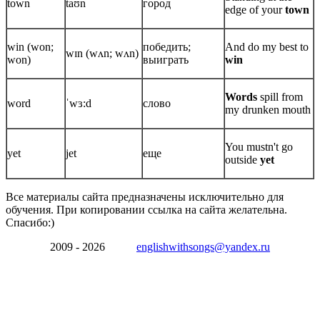
town
taʊn
город
edge of your
town
win (won;
победить;
And do my best to
wɪn (wʌn; wʌn)
won)
выиграть
win
Words
spill from
word
ˈwɜ:d
слово
my drunken mouth
You mustn't go
yet
jet
еще
outside
yet
Все материалы сайта предназначены исключительно для
обучения. При копировании ссылка на сайта желательна.
Спасибо:)
2009 - 2026
englishwithsongs@yandex.ru