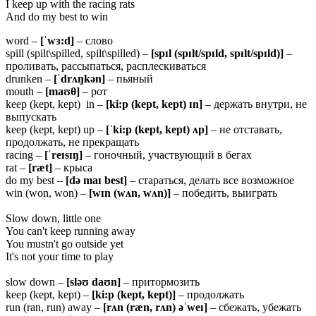
I keep up with the racing rats
And do my best to win
word –
[ˈwɜ:d]
– слово
spill (spilt\spilled, spilt\spilled) –
[spɪl (spɪlt/spɪld, spɪlt/spɪld)]
–
проливать, рассыпаться, расплескиваться
drunken –
[ˈdrʌŋkən]
– пьяный
mouth –
[maʊ
θ
]
– рот
keep (kept, kept) in –
[ki:p (kept,
kept) ɪn]
– держать внутри, не
выпускать
keep (kept, kept) up –
[ˈki:p (kept,
kept) ʌp]
– не отставать,
продолжать, не прекращать
racing –
[ˈreɪsɪŋ]
– гоночный, участвующий в бегах
rat –
[ræt]
– крыса
do my best –
[də
maɪ
best]
– стараться, делать все возможное
win (won, won) –
[wɪn (wʌn, wʌn)]
– победить, выиграть
Slow down, little one
You can't keep running away
You mustn't go outside yet
It's not your time to play
slow down –
[
sl
əʊ
da
ʊ
n
]
– притормозить
keep (kept, kept) –
[
ki
:
p
(
kept
,
kept
)]
– продолжать
run (ran, run) away –
[
r
ʌ
n
(
r
æ
n
,
r
ʌ
n
) əˈ
we
ɪ]
– сбежать, убежать