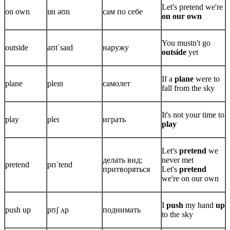
Let's pretend we're
on own
ɒn əʊn
сам по себе
on our own
You mustn't go
outside
aʊtˈsaɪd
наружу
outside
yet
If a
plane
were to
plane
pleɪn
самолет
fall from the sky
It's not your time to
play
pleɪ
играть
play
Let's
pretend
we
делать вид;
never met
pretend
prɪˈtend
притворяться
Let's
pretend
we're on our own
I
push
my hand
up
push up
pʊʃ ʌp
поднимать
to the sky