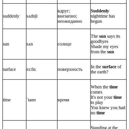
вдруг;
Suddenly
suddenly
sʌdn̩li
внезапно;
nighttime has
неожиданно
begun
The
sun
says its
goodbyes
sun
sʌn
солнце
Shade my eyes
from the
sun
In the
surface
of
surface
sɜ:fɪs
поверхность
the earth?
When the
time
comes
It's not your
time
time
ˈtaɪm
время
to play
You knew you had
no
time
Standing at the