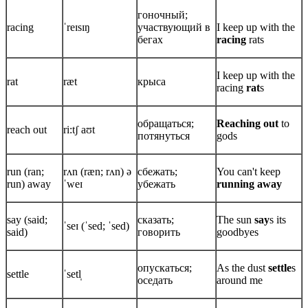
гоночный;
racing
ˈreɪsɪŋ
участвующий в
I keep up with the
бегах
racing
rats
I keep up with the
rat
ræt
крыса
racing
rat
s
обращаться;
Reaching out
to
reach out
ri:tʃ aʊt
потянуться
gods
run (ran;
rʌn (ræn; rʌn) ə
сбежать;
You can't keep
run) away
ˈweɪ
убежать
running away
say (said;
сказать;
The sun
say
s its
ˈseɪ (ˈsed; ˈsed)
said)
говорить
goodbyes
опускаться;
As the dust
settle
s
settle
ˈsetl̩
оседать
around me