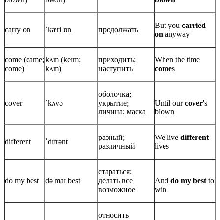
But you
carried
carry on
ˈkæri ɒn
продолжать
on
anyway
come (came;
kʌm (keɪm;
приходить;
When the time
come)
kʌm)
наступить
come
s
оболочка;
cover
ˈkʌvə
укрытие;
Until our
cover
's
личина; маска
blown
разный;
We live
different
different
ˈdɪfrənt
различный
lives
стараться;
do my best
də maɪ best
делать все
And
do my best
to
возможное
win
относить