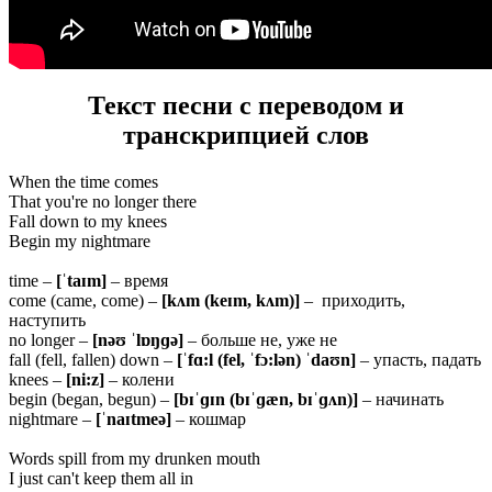
Текст песни с переводом и
транскрипцией слов
When the time comes
That you're no longer there
Fall down to my knees
Begin my nightmare
time –
[ˈtaɪm]
– время
come (came, come) –
[kʌm (keɪm, kʌm)]
– приходить,
наступить
no longer –
[nəʊ ˈlɒŋɡə]
– больше не, уже не
fall (fell, fallen) down –
[ˈfɑ:l (fel, ˈfɔ:lən) ˈdaʊn]
– упасть, падать
knees –
[ni:z]
– колени
begin (began, begun) –
[bɪˈɡɪn (bɪˈɡæn, bɪˈɡʌn)]
– начинать
nightmare –
[ˈnaɪtmeə]
– кошмар
Words spill from my drunken mouth
I just can't keep them all in