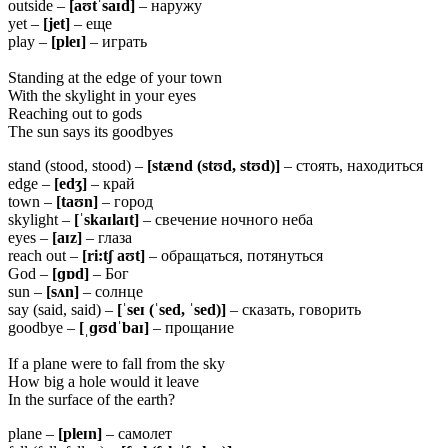
outside –
[
a
ʊ
t
ˈ
sa
ɪ
d
]
– наружу
yet –
[
jet
]
– еще
play –
[
ple
ɪ]
– играть
Standing at the edge of your town
With the skylight in your eyes
Reaching out to gods
The sun says its goodbyes
stand (stood, stood) –
[
st
æ
nd
(
st
ʊ
d
,
st
ʊ
d
)]
– стоять, находиться
edge –
[
ed
ʒ]
– край
town –
[
ta
ʊ
n
]
– город
skylight –
[ˈ
ska
ɪ
la
ɪ
t
]
– свечение ночного неба
eyes –
[
a
ɪ
z
]
– глаза
reach out –
[ri:tʃ
aʊt]
– обращаться, потянуться
God –
[ɡɒd]
– Бог
sun –
[sʌn]
– солнце
say (said, said) –
[ˈseɪ (ˈsed, ˈsed)]
– сказать, говорить
goodbye –
[ˌɡʊdˈbaɪ]
– прощание
If a plane were to fall from the sky
How big a hole would it leave
In the surface of the earth?
plane –
[
ple
ɪ
n
]
– самолет