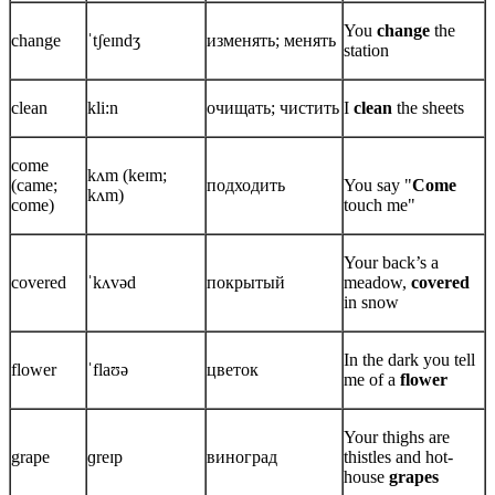
You
change
the
change
ˈtʃeɪndʒ
изменять; менять
station
clean
kli:n
очищать; чистить
I
clean
the sheets
come
kʌm (keɪm;
(came;
подходить
You say "
Come
kʌm)
come)
touch me"
Your back’s a
covered
ˈkʌvəd
покрытый
meadow,
covered
in snow
In the dark you tell
flower
ˈflaʊə
цветок
me of a
flower
Your thighs are
grape
ɡreɪp
виноград
thistles and hot-
house
grapes