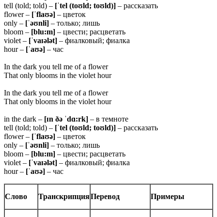
tell (told; told) –
[ˈtel (toʊld; toʊld)]
– рассказать
flower –
[ˈflaʊə]
– цветок
only –
[ˈəʊnli]
– только; лишь
bloom –
[blu:m]
– цвести; расцветать
violet –
[ˈvaɪələt]
– фиалковый; фиалка
hour –
[ˈaʊə]
– час
In the dark you tell me of a flower
That only blooms in the violet hour
In the dark you tell me of a flower
That only blooms in the violet hour
in the dark –
[ɪn ðə ˈdɑ:rk]
– в темноте
tell (told; told) –
[ˈtel (toʊld; toʊld)]
– рассказать
flower –
[ˈflaʊə]
– цветок
only –
[ˈəʊnli]
– только; лишь
bloom –
[blu:m]
– цвести; расцветать
violet –
[ˈvaɪələt]
– фиалковый; фиалка
hour –
[ˈaʊə]
– час
Слово
Транскрипция
Перевод
Примеры