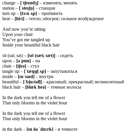
change –
[ˈtʃeɪndʒ]
– изменять; менять
station –
[ˈsteɪʃn̩]
– станция
turn up –
[tɜ:n ʌp]
– прибавить
heat –
[hi:t]
– тепло; обогрев; сильное возбуждение
And now you’re sitting
Upon your chair
You’ve got me tangled up
Inside your beautiful black hair
sit (sat; sat) –
[sɪt (sæt; sæt)]
– сидеть
upon –
[əˈpɒn]
– на
chair –
[tʃeə]
– стул
tangle up –
[ˈtæŋɡl̩ ʌp]
– запутываться
inside –
[ɪnˈsaɪd]
– внутри
beautiful –
[ˈbju:təfl̩]
– красивый; прекрасный; великолепный
black hair –
[blæk heə]
– темные волосы
In the dark you tell me of a flower
That only blooms in the violet hour
In the dark you tell me of a flower
That only blooms in the violet hour
in the dark –
[ɪn ðə ˈdɑ:rk]
– в темноте