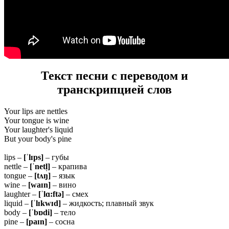
Текст песни с переводом и
транскрипцией слов
Your lips are nettles
Your tongue is wine
Your laughter's liquid
But your body's pine
lips –
[ˈlɪps]
– губы
nettle –
[ˈnetl̩]
– крапива
tongue –
[tʌŋ]
– язык
wine –
[waɪn]
– вино
laughter –
[ˈlɑ:ftə]
– смех
liquid –
[ˈlɪkwɪd]
– жидкость; плавный звук
body –
[ˈbɒdi]
– тело
pine –
[paɪn]
– сосна