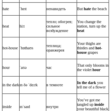
hate
ˈheɪt
ненавидеть
But
hate
the beach
тепло; обогрев;
You change the
heat
hi:t
сильное
station, turn up the
возбуждение
heat
Your thighs are
теплица;
hot-house
ˈhɒthaʊs
thistles and
hot-
оранжерея
house
grapes
That only blooms in
hour
ˈaʊə
час
the violet
hour
In the dark
you
in the dark
ɪn ðə ˈdɑ:rk
в темноте
tell me of a flower
You’ve got me
tangled up
inside
inside
ɪnˈsaɪd
внутри
your beautiful black