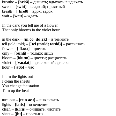
breathe –
[bri:ð]
– дышать; вдыхать; выдыхать
sweet –
[swi:t]
– сладкий; приятный
breath –
[ˈbreθ]
– вдох; вздох
wait –
[weɪt]
– ждать
In the dark you tell me of a flower
That only blooms in the violet hour
in the dark –
[ɪn ðə ˈdɑ:rk]
– в темноте
tell (told; told) –
[ˈtel (toʊld; toʊld)]
– рассказать
flower –
[ˈflaʊə]
– цветок
only –
[ˈəʊnli]
– только; лишь
bloom –
[blu:m]
– цвести; расцветать
violet –
[ˈvaɪələt]
– фиалковый; фиалка
hour –
[ˈaʊə]
– час
I turn the lights out
I clean the sheets
You change the station
Turn up the heat
turn out –
[tɜ:n aʊt]
– выключать
lights –
[laɪts]
– освещение
clean –
[kli:n]
– очищать; чистить
sheet –
[ʃi:t]
– простыня