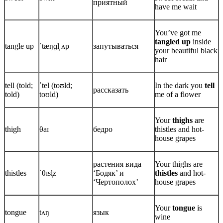
приятный
have me wait
You’ve got me
tangled up
inside
tangle up
ˈtæŋɡl̩ ʌp
запутываться
your beautiful black
hair
tell (told;
ˈtel (toʊld;
In the dark you
tell
рассказать
told)
toʊld)
me of a flower
Your
thighs
are
thigh
θaɪ
бедро
thistles and hot-
house grapes
растения вида
Your thighs are
thistles
ˈθɪsl̩z
‘Бодяк’ и
thistles
and hot-
‘Чертополох’
house grapes
Your
tongue
is
tongue
tʌŋ
язык
wine