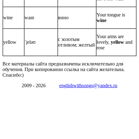
Your tongue is
wine
waɪn
вино
wine
Your arms are
с золотым
yellow
ˈjeləʊ
lovely,
yellow
and
отливом; желтый
rose
Все материалы сайта предназначены исключительно для
обучения. При копировании ссылка на сайта желательна.
Спасибо:)
2009 - 2026
englishwithsongs@yandex.ru