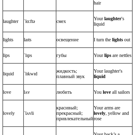
hair
Your
laughter
's
laughter
ˈlɑ:ftə
смех
liquid
lights
laɪts
освещение
I turn the
lights
out
lips
ˈlɪps
губы
Your
lips
are nettles
жидкость;
Your laughter's
liquid
ˈlɪkwɪd
плавный звук
liquid
love
lʌv
любить
You
love
all sailors
красивый;
Your arms are
lovely
ˈlʌvli
прекрасный;
lovely
, yellow and
привлекательный
rose
Your back’s a