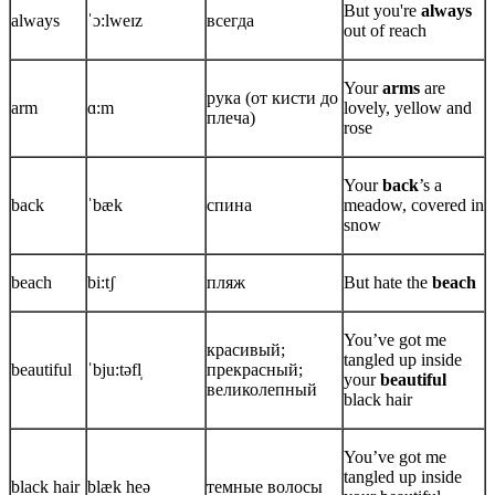
But you're
always
always
ˈɔ:lweɪz
всегда
out of reach
Your
arms
are
рука (от кисти до
arm
ɑ:m
lovely, yellow and
плеча)
rose
Your
back
’s a
back
ˈbæk
спина
meadow, covered in
snow
beach
bi:tʃ
пляж
But hate the
beach
You’ve got me
красивый;
tangled up inside
beautiful
ˈbju:təfl̩
прекрасный;
your
beautiful
великолепный
black hair
You’ve got me
tangled up inside
black hair
blæk heə
темные волосы