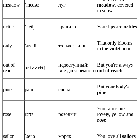
meadow
ˈmedəʊ
луг
meadow
, covered
in snow
nettle
ˈnetl̩
крапива
Your lips are
nettles
That
only
blooms
only
ˈəʊnli
только; лишь
in the violet hour
out of
недоступный;
But you're always
aʊt əv ri:tʃ
reach
вне досягаемости
out of reach
But your body's
pine
paɪn
сосна
pine
Your arms are
rose
rəʊz
розовый
lovely, yellow and
rose
sailor
ˈseɪlə
моряк
You love all
sailors