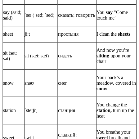
say (said;
You
say
"Come
ˈseɪ (ˈsed; ˈsed)
сказать; говорить
said)
touch me"
sheet
ʃi:t
простыня
I clean the
sheets
And now you’re
sit (sat;
sɪt (sæt; sæt)
сидеть
sitting
upon your
sat)
chair
Your back’s a
snow
snəʊ
снег
meadow, covered in
snow
You change the
station
ˈsteɪʃn̩
станция
station,
turn up the
heat
You breathe your
сладкий;
sweet
swi:t
sweet
breath and