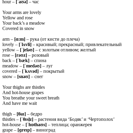
hour –
[ˈaʊə]
– час
Your arms are lovely
Yellow and rose
Your back’s a meadow
Covered in snow
arm –
[ɑ:m]
– рука (от кисти до плеча)
lovely –
[ˈlʌvli]
– красивый; прекрасный; привлекательный
yellow –
[ˈjeləʊ]
– с золотым отливом; желтый
rose –
[rəʊz]
– розовый
back –
[ˈbæk]
– спина
meadow –
[ˈmedəʊ]
– луг
covered –
[ˈkʌvəd]
– покрытый
snow –
[snəʊ]
– снег
Your thighs are thistles
And hot-house grapes
You breathe your sweet breath
And have me wait
thigh –
[
θ
aɪ]
– бедро
thistles –
[ˈθɪsl̩z]
– растения вида ‘Бодяк’ и ‘Чертополох’
hot-house –
[ˈhɒthaʊs]
– теплица; оранжерея
grape –
[ɡreɪp]
– виноград