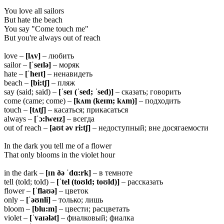
You love all sailors
But hate the beach
You say "Come touch me"
But you're always out of reach
love –
[lʌv]
– любить
sailor –
[ˈseɪlə]
– моряк
hate –
[ˈheɪt]
– ненавидеть
beach –
[bi:tʃ]
– пляж
say (said; said) –
[ˈseɪ (ˈsed; ˈsed)]
– сказать; говорить
come (came; come) –
[kʌm (keɪm;
kʌm)]
– подходить
touch –
[tʌtʃ]
– касаться; прикасаться
always –
[ˈɔ:lweɪz]
– всегда
out of reach –
[aʊt əv
ri:tʃ]
– недоступный; вне досягаемости
In the dark you tell me of a flower
That only blooms in the violet hour
in the dark –
[ɪn ðə ˈdɑ:rk]
– в темноте
tell (told; told) –
[ˈtel (toʊld; toʊld)]
– рассказать
flower –
[ˈflaʊə]
– цветок
only –
[ˈəʊnli]
– только; лишь
bloom –
[blu:m]
– цвести; расцветать
violet –
[ˈvaɪələt]
– фиалковый; фиалка