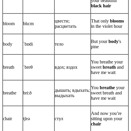
your beautiful
black hair
цвести;
That only
blooms
bloom
blu:m
расцветать
in the violet hour
But your
body
's
body
ˈbɒdi
тело
pine
You breathe your
breath
ˈbreθ
вдох; вздох
sweet
breath
and
have me wait
You
breathe
your
дышать; вдыхать;
breathe
bri:ð
sweet breath and
выдыхать
have me wait
And now you’re
chair
tʃeə
стул
sitting upon your
chair