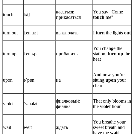
касаться;
You say "Come
touch
tʌtʃ
прикасаться
touch
me"
turn out
tɜ:n aʊt
выключать
I
turn
the lights
out
You change the
turn up
tɜ:n ʌp
прибавить
station,
turn up
the
heat
And now you’re
upon
əˈpɒn
на
sitting
upon
your
chair
фиалковый;
That only blooms in
violet
ˈvaɪələt
фиалка
the
violet
hour
You breathe your
wait
weɪt
ждать
sweet breath and
have me
wait