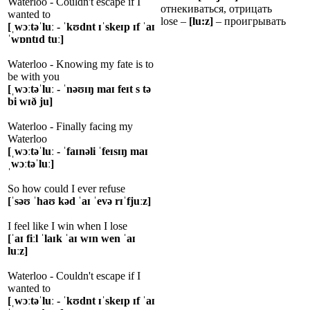
Waterloo - Couldn't escape if I
отнекиваться, отрицать
wanted to
lose –
[lu:z]
– проигрывать
[ˌwɔːtəˈluː - ˈkʊdnt ɪˈskeɪp ɪf ˈaɪ
ˈwɒntɪd tuː]
Waterloo - Knowing my fate is to
be with you
[ˌwɔːtəˈluː - ˈnəʊɪŋ maɪ feɪt s tə
bi wɪð ju]
Waterloo - Finally facing my
Waterloo
[ˌwɔːtəˈluː - ˈfaɪnəli ˈfeɪsɪŋ maɪ
ˌwɔːtəˈluː]
So how could I ever refuse
[ˈsəʊ ˈhaʊ kəd ˈaɪ ˈevə rɪˈfjuːz]
I feel like I win when I lose
[ˈaɪ fiːl ˈlaɪk ˈaɪ wɪn wen ˈaɪ
luːz]
Waterloo - Couldn't escape if I
wanted to
[ˌwɔːtəˈluː - ˈkʊdnt ɪˈskeɪp ɪf ˈaɪ