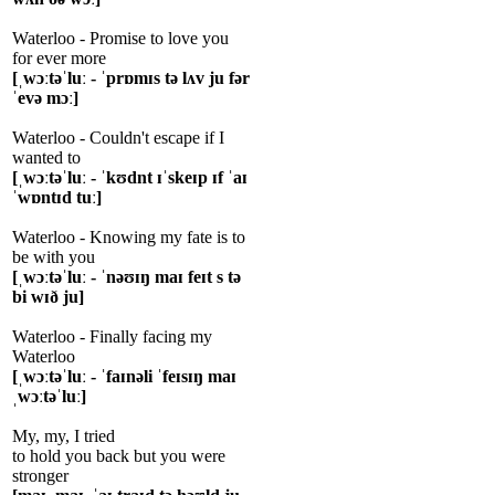
Waterloo - Promise to love you
for ever more
[ˌwɔːtəˈluː - ˈprɒmɪs tə lʌv ju fər
ˈevə mɔː]
Waterloo - Couldn't escape if I
wanted to
[ˌwɔːtəˈluː - ˈkʊdnt ɪˈskeɪp ɪf ˈaɪ
ˈwɒntɪd tuː]
Waterloo - Knowing my fate is to
be with you
[ˌwɔːtəˈluː - ˈnəʊɪŋ maɪ feɪt s tə
bi wɪð ju]
Waterloo - Finally facing my
Waterloo
[ˌwɔːtəˈluː - ˈfaɪnəli ˈfeɪsɪŋ maɪ
ˌwɔːtəˈluː]
My, my, I tried
to hold you back but you were
stronger