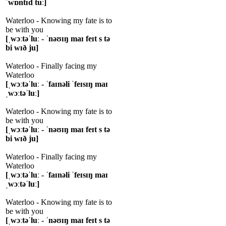
ˈwɒntɪd tuː]
Waterloo - Knowing my fate is to
be with you
[ˌwɔːtəˈluː - ˈnəʊɪŋ maɪ feɪt s tə
bi wɪð ju]
Waterloo - Finally facing my
Waterloo
[ˌwɔːtəˈluː - ˈfaɪnəli ˈfeɪsɪŋ maɪ
ˌwɔːtəˈluː]
Waterloo - Knowing my fate is to
be with you
[ˌwɔːtəˈluː - ˈnəʊɪŋ maɪ feɪt s tə
bi wɪð ju]
Waterloo - Finally facing my
Waterloo
[ˌwɔːtəˈluː - ˈfaɪnəli ˈfeɪsɪŋ maɪ
ˌwɔːtəˈluː]
Waterloo - Knowing my fate is to
be with you
[ˌwɔːtəˈluː - ˈnəʊɪŋ maɪ feɪt s tə