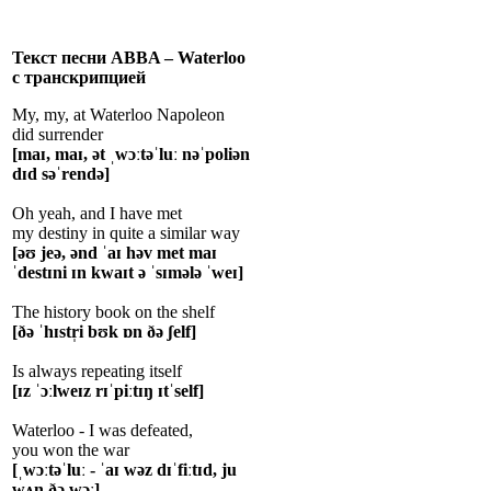
Текст песни ABBA – Waterloo
с транскрипцией
My, my, at Waterloo Napoleon
did surrender
[maɪ, maɪ, ət ˌwɔːtəˈluː nəˈpoliən
dɪd səˈrendə]
Oh yeah, and I have met
my destiny in quite a similar way
[əʊ jeə, ənd ˈaɪ həv met maɪ
ˈdestɪni ɪn kwaɪt ə ˈsɪmələ ˈweɪ]
The history book on the shelf
[ðə ˈhɪstr̩i bʊk ɒn ðə ʃelf]
Is always repeating itself
[ɪz ˈɔːlweɪz rɪˈpiːtɪŋ ɪtˈself]
Waterloo - I was defeated,
you won the war
[ˌwɔːtəˈluː - ˈaɪ wəz dɪˈfiːtɪd, ju
wʌn ðə wɔː]