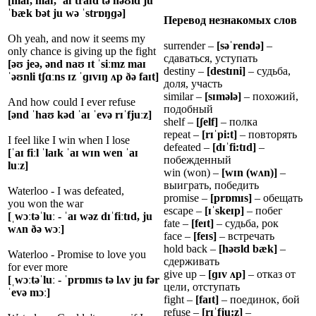
[maɪ, maɪ, ˈaɪ traɪd tə həʊld ju
ˈbæk bət ju wə ˈstrɒŋɡə]
Перевод незнакомых слов
Oh yeah, and now it seems my
surrender –
[sə
ˈ
rend
ə
]
–
only chance is giving up the fight
сдаваться, уступать
[əʊ jeə, ənd naʊ ɪt ˈsiːmz maɪ
destiny –
[dest
ɪ
ni]
– судьба,
ˈəʊnli tʃɑːns ɪz ˈɡɪvɪŋ ʌp ðə faɪt]
доля, участь
similar –
[s
ɪ
m
ə
l
ə
]
– похожий,
And how could I ever refuse
подобный
[ənd ˈhaʊ kəd ˈaɪ ˈevə rɪˈfjuːz]
shelf –
[
ʃ
elf]
– полка
repeat –
[r
ɪˈ
pi:t]
– повторять
I feel like I win when I lose
defeated –
[d
ɪˈ
fi:t
ɪ
d]
–
[ˈaɪ fiːl ˈlaɪk ˈaɪ wɪn wen ˈaɪ
побежденный
luːz]
win (won) –
[w
ɪ
n
(w
ʌ
n)]
–
выиграть, победить
Waterloo - I was defeated,
promise –
[pr
ɒ
m
ɪ
s]
– обещать
you won the war
escape –
[
ɪˈ
ske
ɪ
p]
– побег
[ˌwɔːtəˈluː - ˈaɪ wəz dɪˈfiːtɪd, ju
fate –
[fe
ɪ
t]
– судьба, рок
wʌn ðə wɔː]
face –
[fe
ɪ
s]
– встречать
hold back –
[hə
ʊ
ld b
æ
k]
–
Waterloo - Promise to love you
сдерживать
for ever more
give up –
[
ɡɪ
v
ʌ
p]
– отказ от
[ˌwɔːtəˈluː - ˈprɒmɪs tə lʌv ju fər
цели, отступать
ˈevə mɔː]
fight –
[fa
ɪ
t]
– поединок, бой
refuse –
[r
ɪˈ
fju:z]
–