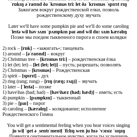
ˈrɒkɪŋ əˈraʊnd ðə ˈkrɪsməs tri: let ðə ˈkrɪsməs ˈspɪrɪt rɪŋ
Зажигаем вокруг рождественской елки, позволь
рождественскому духу звучать
Later we'll have some pumpkin pie and we'll do some caroling
ˈleɪtə wil həv sʌm ˈpʌmpkɪn paɪ ənd wil du: sʌm kærəlɪŋ
Позже мы поедим тыквенного пирога и споем колядки
2) rock –
[
rɒ
k]
– «зажигать»; танцевать
1) around –
[əˈ
raʊ
nd]
– вокруг
2) Christmas tree –
[krɪsməs tri:]
– рождественская ёлка
1) let (let; let) –
[let (let; let)]
– пусть; разрешать; позволять
2) Christmas –
[krɪsməs]
– Рождественская
2) spirit –
[spɪrɪt]
– дух
2) ring (rang; rung) –
[rɪŋ (ræŋ; rʌŋ)]
– звучать
1) later –
[ˈleɪtə]
– позже
1) have\has (had; had) –
[həv\hæz (həd; hæd)]
– иметь; есть
4) pumpkin –
[pʌmpkɪn]
– тыквенный
3) pie –
[paɪ]
– пирог
4) caroling –
[
kæ
rə
lɪŋ]
– колядование; исполнение
Рождественского Гимна
You will get a sentimental feeling when you hear voices singing
ju wil̩ ˈɡet ə ˌsentɪˈmentl̩ ˈfi:lɪŋ wen ju hɪə ˈvɔɪsɪz ˈsɪŋɪŋ
Появится сентиментальное чувство, когда ты услышишь