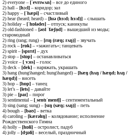
2) everyone –
[ˈ
evrɪ
wʌ
n]
– все до единого
2) hall –
[
hɔ:
l]
– коридор; зал
2) happy –
[ˈ
hæ
pi]
– счастливый
2) hear (heard; heard) –
[
hɪə (
hɜ:
d;
hɜ:
d)]
– слышать
2) holiday –
[ˈ
hɒ
lə
deɪ]
– отпуск; каникулы
2) old-fashioned –
[əʊ
l ˈ
fæʃ
n̩
d]
– вышедший из моды;
старомодный
2) ring (rang; rung) –
[rɪŋ (ræŋ; rʌŋ)]
– звучать
2) rock –
[rɒk]
– «зажигать»; танцевать
2) spirit –
[spɪrɪt]
– дух
2) stop –
[
stɒ
p]
– останавливаться
2) voice –
[ˌ
vɔɪ
s]
– голос
3) deck –
[
dek]
– наряжать, украшать
3) hang (hung\hanged; hung\hanged) –
[
hæŋ (
hʌŋ /
hæŋ
d;
hʌŋ /
hæŋ
d)]
– висеть
3) hop –
[
hɒ
p]
– танец
3) let’s –
[
lets]
– давайте
3) pie –
[
paɪ]
– пирог
3) sentimental –
[ˌ
sentɪˈ
mentl̩]
– сентиментальный
3) sing (sang; sung) –
[sɪŋ (sæŋ; sʌŋ)]
– петь
4) bough –
[
baʊ]
– ветка
4) caroling –
[
kæ
rə
lɪŋ]
– колядование; исполнение
Рождественского Гимна
4) holly –
[
hɒ
li]
– остролист, падуб
4) jolly –
[
dʒɒ
li]
– веселый, праздничный