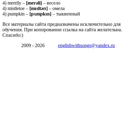
4) merrily –
[
merə
li]
– весело
4) mistletoe –
[
mɪ
sltəʊ]
– омела
4) pumpkin –
[
pʌ
mpkɪ
n]
– тыквенный
Все материалы сайта предназначены исключительно для
обучения. При копировании ссылка на сайта желательна.
Спасибо:)
2009 - 2026
englishwithsongs@yandex.ru