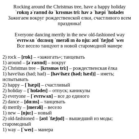
Rocking around the Christmas tree, have a happy holiday
ˈrɒkɪŋ əˈraʊnd ðə ˈkrɪsməs tri: həv ə ˈhæpi ˈhɒlədeɪ
Зажигаем вокруг рождественской елки, счастливого всем
праздника!
Everyone dancing merrily in the new old-fashioned way
ˈevrɪwʌn ˈdɑ:nsɪŋ ˈmerəli ɪn ðə nju: əʊl ˈfæʃn̩d ˈweɪ
Все весело танцуют в новой старомодной манере
2) rock –
[
rɒ
k]
– «зажигать»; танцевать
1) around –
[əˈ
raʊ
nd]
– вокруг
2) Christmas tree –
[krɪsməs tri:]
– рождественская ёлка
1) have\has (had; had) –
[həv\hæz (həd; hæd)]
– иметь;
испытывать
2) happy –
[ˈhæpi]
– счастливый
2) holiday –
[ˈhɒlədeɪ]
– отпуск; каникулы
2) everyone –
[ˈevrɪwʌn]
– все до единого
2) dance –
[dɑ:ns]
– танцевать
4) merrily –
[merəli]
– весело
1) new –
[nju:]
– новый
2) old-fashioned –
[əʊ
l ˈ
fæʃ
n̩
d]
– вышедший из моды;
старомодный
1) way –
[ˈ
weɪ]
– манера