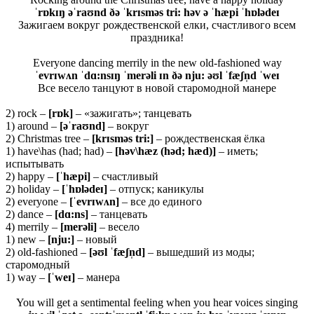
ˈrɒkɪŋ əˈraʊnd ðə ˈkrɪsməs tri: həv ə ˈhæpi ˈhɒlədeɪ
Зажигаем вокруг рождественской елки, счастливого всем
праздника!
Everyone dancing merrily in the new old-fashioned way
ˈevrɪwʌn ˈdɑ:nsɪŋ ˈmerəli ɪn ðə nju: əʊl ˈfæʃn̩d ˈweɪ
Все весело танцуют в новой старомодной манере
2) rock –
[
rɒ
k]
– «зажигать»; танцевать
1) around –
[əˈ
raʊ
nd]
– вокруг
2) Christmas tree –
[krɪsməs tri:]
– рождественская ёлка
1) have\has (had; had) –
[həv\hæz (həd; hæd)]
– иметь;
испытывать
2) happy –
[ˈhæpi]
– счастливый
2) holiday –
[ˈhɒlədeɪ]
– отпуск; каникулы
2) everyone –
[ˈevrɪwʌn]
– все до единого
2) dance –
[dɑ:ns]
– танцевать
4) merrily –
[merəli]
– весело
1) new –
[nju:]
– новый
2) old-fashioned –
[əʊ
l ˈ
fæʃ
n̩
d]
– вышедший из моды;
старомодный
1) way –
[ˈweɪ]
– манера
You will get a sentimental feeling when you hear voices singing