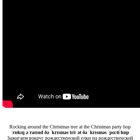
Rocking around the Christmas tree at the Christmas party hop
ˈrɒkɪŋ əˈraʊnd ðə ˈkrɪsməs tri: ət ðə ˈkrɪsməs ˈpɑ:ti hɒp
Зажигаем вокруг рождественской елки на рождественской