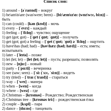
Список слов:
1) around –
[əˈraʊnd]
– вокруг
1) be\am\is\are (was\were; been) –
[bi:\æm\ɪz\ɑ: (wɒz\wɜ:, bi:n)]
–
быть
1) can (could) –
[kən (kʊd)]
– мочь
1) every –
[ˈevrɪ]
– каждый
1) feeling –
[ˈfi:lɪŋ]
– чувство; ощущение
1) get (got; got) –
[ˈɡet (ˈɡɒt; ˈɡɒt)]
– получать
1) get (got; got) a feeling –
[ˈɡet (ˈɡɒt; ˈɡɒt) ə ˈfi:lɪŋ]
– ощутить
1) have\has (had; had) –
[həv\hæz (həd; hæd)]
– есть; иметь;
испытывать
1) later –
[ˈleɪtə]
– позже
1) let (let; let) –
[let (let; let)]
– пусть; разрешать; позволять
1) new –
[nju:]
– новый
1) party –
[ˈpɑ:ti]
– вечеринка
1) see (saw; seen) –
[ˈsi: (ˈsɔ:, ˈsi:n)]
– видеть
1) try (tried) –
[ˈtraɪ (ˈtraɪd)]
– стараться
1) way –
[ˈweɪ]
– манера
1) when –
[wen]
– когда
1) where –
[weə]
– где
2) Christmas –
[krɪsməs]
– Рождество; Рождественская
2) Christmas tree –
[krɪsməs tri:]
– рождественская ёлка
2) couple –
[kʌpl]
– пара
2) dance –
[dɑ:ns]
– танцевать