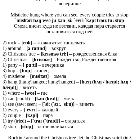
вечеринке
Mistletoe hung where you can see, every couple tries to stop
ˈmɪsltəʊ hʌŋ weə ju kən ˈsi: ˈevri ˈkʌpl̩ traɪz tu: stɒp
Омела висит куда не взгляни, каждая пара старается
остановиться под ней
2) rock –
[
rɒ
k]
– «зажигать»; танцевать
1) around –
[əˈ
raʊ
nd]
– вокруг
2) Christmas tree –
[krɪsməs tri:]
– рождественская ёлка
2) Christmas –
[krɪsməs]
– Рождество; Рождественская
1) party –
[ˈpɑ:ti]
– вечеринка
3) hop –
[hɒp]
– танец
4) mistletoe –
[mɪsltəʊ]
– омела
3) hang (hung\hanged; hung\hanged) –
[hæŋ (hʌŋ / hæŋd; hʌŋ /
hæŋd)]
– висеть
1) where –
[weə]
– где
1) can (could) –
[kən (kʊd)]
– мочь
1) see (saw; seen) –
[ˈsi: (ˈsɔ:, ˈsi:n)]
– видеть
1) every –
[ˈevrɪ]
– каждый
2) couple –
[kʌpl]
– пара
1) try (tried) –
[ˈtraɪ (ˈtraɪd)]
– стараться
2) stop –
[stɒp]
– останавливаться
Rocking around the Christmas tree, let the Christmas spirit ring