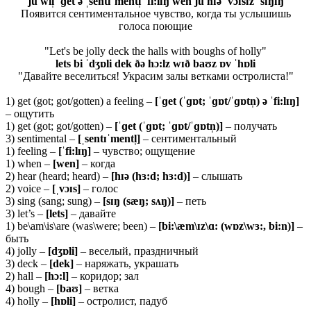
ju wil̩ ˈɡet ə ˌsentɪˈmentl̩ ˈfi:lɪŋ wen ju hɪə ˈvɔɪsɪz ˈsɪŋɪŋ
Появится сентиментальное чувство, когда ты услышишь
голоса поющие
"Let's be jolly deck the halls with boughs of holly"
lets bi ˈdʒɒli dek ðə hɔ:lz wɪð baʊz ɒv ˈhɒli
"Давайте веселиться! Украсим залы ветками остролиста!"
1) get (got; got/gotten) a feeling –
[ˈɡet (ˈɡɒt; ˈɡɒt/ˈɡɒtn̩) ə ˈfi:lɪŋ]
– ощутить
1) get (got; got/gotten) –
[ˈɡet (ˈɡɒt; ˈɡɒt/ˈɡɒtn̩)]
– получать
3) sentimental –
[ˌsentɪˈmentl̩]
– сентиментальный
1) feeling –
[ˈfi:lɪŋ]
– чувство; ощущение
1) when –
[wen]
– когда
2) hear (heard; heard) –
[hɪə (hɜ:d; hɜ:d)]
– слышать
2) voice –
[ˌvɔɪs]
– голос
3) sing (sang; sung) –
[sɪŋ (sæŋ; sʌŋ)]
– петь
3) let’s –
[lets]
– давайте
1) be\am\is\are (was\were; been) –
[bi:\æm\ɪz\ɑ: (wɒz\wɜ:, bi:n)]
–
быть
4) jolly –
[
dʒɒ
li]
– веселый, праздничный
3) deck –
[
dek]
– наряжать, украшать
2) hall –
[
hɔ:
l]
– коридор; зал
4) bough –
[
baʊ]
– ветка
4) holly –
[hɒli]
– остролист, падуб