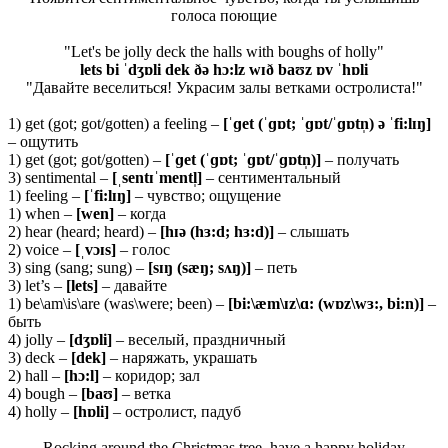
голоса поющие
"Let's be jolly deck the halls with boughs of holly"
lets bi ˈdʒɒli dek ðə hɔ:lz wɪð baʊz ɒv ˈhɒli
"Давайте веселиться! Украсим залы ветками остролиста!"
1) get (got; got/gotten) a feeling –
[ˈɡet (ˈɡɒt; ˈɡɒt/ˈɡɒtn̩) ə ˈfi:lɪŋ]
– ощутить
1) get (got; got/gotten) –
[ˈɡet (ˈɡɒt; ˈɡɒt/ˈɡɒtn̩)]
– получать
3) sentimental –
[ˌsentɪˈmentl̩]
– сентиментальный
1) feeling –
[ˈfi:lɪŋ]
– чувство; ощущение
1) when –
[wen]
– когда
2) hear (heard; heard) –
[hɪə (hɜ:d; hɜ:d)]
– слышать
2) voice –
[ˌvɔɪs]
– голос
3) sing (sang; sung) –
[sɪŋ (sæŋ; sʌŋ)]
– петь
3) let’s –
[lets]
– давайте
1) be\am\is\are (was\were; been) –
[bi:\æm\ɪz\ɑ: (wɒz\wɜ:, bi:n)]
–
быть
4) jolly –
[
dʒɒ
li]
– веселый, праздничный
3) deck –
[
dek]
– наряжать, украшать
2) hall –
[
hɔ:
l]
– коридор; зал
4) bough –
[
baʊ]
– ветка
4) holly –
[hɒli]
– остролист, падуб
Rocking around the Christmas tree, have a happy holiday