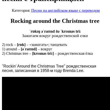
Категория:
Песни на английском языке с переводом
Rocking around the Christmas tree
ˈrɒkɪŋ əˈraʊnd ðə ˈkrɪsməs tri:
Зажигаем вокруг рождественской елки
2) rock –
[rɒk]
– «зажигать»; танцевать
1) around –
[əˈraʊnd]
– вокруг
2) Christmas tree –
[krɪsməs tri:]
– рождественская ёлка
"Rockin' Around the Christmas Tree" рождественская
песня, записанная в 1958-м году Brenda Lee.