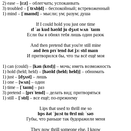
2) ease –
[ɪ:
z]
– облегчать; успокаивать
3) troubled –
[ˈ
trʌ
bl̩
d]
– беспокойный; встревоженный
1) mind –
[ˈ
maɪ
nd]
– мысли; ум; разум; душа
If I could hold you just one time
ɪf ˈaɪ kud həʊld ju dʒʌst wʌn ˈtaɪm
Если бы я обнял тебя лишь один разок
And then pretend that you're still mine
ənd ðen prɪˈtend ðət jɔ: stɪl maɪn
И притворился бы, что ты всё ещё моя
1) can (could) –
[
kə
n (
kʊ
d)]
– мочь; иметь возможность
1) hold (held; held) –
[həʊld (held; held)]
– обнимать
1) just –
[dʒʌst]
– лишь
1) one –
[wʌn]
– один
1) time –
[ˈtaɪm]
– раз
3) pretend –
[prɪˈtend]
– делать вид; притворяться
1) still –
[ˈ
stɪ
l]
– все ещё; по-прежнему
Lips that used to thrill me so
lɪps ðət ˈju:st tu θ
rɪl mi: ˈsəʊ
Губы, что раньше так будоражили меня
They now thrill someone else, I know