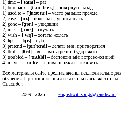
1) time –
[ˈ
taɪ
m]
– раз
1) turn back –
[
tɜ:
n ˈ
bæ
k]
– повернуть назад
1) used to –
[ˈju:
st tu:]
– часто раньше; прежде
2) ease –
[ɪ:
z]
– облегчать; успокаивать
2) gone –
[ɡɒ
n]
– ушедший
2) miss –
[ˈ
mɪ
s]
– скучать
2) wish –
[ˈ
wɪʃ]
– хотеть; желать
3) lips –
[ˈlɪps]
– губы
3) pretend –
[
prɪˈ
tend]
– делать вид; притворяться
3) thrill –
[θ
rɪ
l]
– вызывать трепет; будоражить
3) troubled –
[ˈ
trʌ
bl̩
d]
– беспокойный; встревоженный
4) relive –
[ˌ
ri:ˈ
lɪ
v]
– снова пережить; оживить
Все материалы сайта предназначены исключительно для
обучения. При копировании ссылка на сайта желательна.
Спасибо:)
2009 - 2026
englishwithsongs@yandex.ru