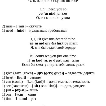
О, о, о, о, я так скучаю по тебе
Oh, I need you so
əʊ ˈaɪ ni:d ju ˈsəʊ
О, ты мне так нужна
2) miss –
[ˈ
mɪ
s]
– скучать
1) need –
[ni:d]
– нуждаться; требоваться
I, I, I'd give this heart of mine
ˈaɪ ˈaɪ aɪd ɡɪv ðɪs hɑ:t ɒv maɪn
Я, я, я бы отдал своё сердце
If I could see you just one time
ɪf ˈaɪ kud ˈsi: ju dʒʌst wʌn ˈtaɪm
Если бы смог увидеть тебя лишь разок
1) give (gave; given) –
[ɡɪ
v (ɡ
eɪ
v; ɡɪ
vn̩)]
– отдавать; дарить
1) heart –
[
hɑ:
t]
– сердце
1) can (could) –
[
kə
n (
kʊ
d)]
– мочь; иметь возможность
1) see (saw; seen) –
[ˈsi: (ˈsɔ:, ˈsi:n)]
– видеть; увидеть
1) just –
[dʒʌst]
– лишь
1) one –
[wʌn]
– один
1) time –
[ˈtaɪm]
– раз