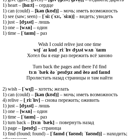
1) heart –
[
hɑ:
t]
– сердце
1) can (could) –
[
kə
n (
kʊ
d)]
– мочь; иметь возможность
1) see (saw; seen) –
[ˈsi: (ˈsɔ:, ˈsi:n)]
– видеть; увидеть
1) just –
[dʒʌst]
– лишь
1) one –
[wʌn]
– один
1) time –
[ˈtaɪm]
– раз
Wish I could relive just one time
wɪʃ ˈaɪ kud ˌriːˈlɪv dʒʌst wʌn ˈtaɪm
Хотел бы я еще раз пережить всё заново
Turn back the pages and there I'd find
tɜːn ˈbæk ðə ˈpeɪdʒɪz ənd ðeə aɪd faɪnd
Пролистать назад страницы и там найти
2) wish –
[ˈ
wɪʃ]
– хотеть; желать
1) can (could) –
[
kə
n (
kʊ
d)]
– мочь; иметь возможность
4) relive –
[ˌ
ri:ˈ
lɪ
v]
– снова пережить; оживить
1) just –
[dʒʌst]
– лишь
1) one –
[wʌn]
– один
1) time –
[ˈ
taɪ
m]
– раз
1) turn back –
[tɜ:n ˈbæk]
– повернуть назад
1) page –
[
peɪ
dʒ]
– страница
1) find (found; found) –
[ˈ
faɪ
nd (ˈ
faʊ
nd; ˈ
faʊ
nd)]
– находить;