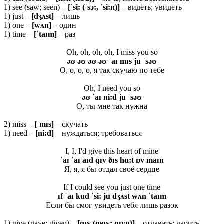
1) see (saw; seen) –
[ˈsi: (ˈsɔ:, ˈsi:n)]
– видеть; увидеть
1) just –
[dʒʌst]
– лишь
1) one –
[wʌn]
– один
1) time –
[ˈtaɪm]
– раз
Oh, oh, oh, oh, I miss you so
əʊ əʊ əʊ əʊ ˈaɪ mɪs ju ˈsəʊ
О, о, о, о, я так скучаю по тебе
Oh, I need you so
əʊ ˈaɪ ni:d ju ˈsəʊ
О, ты мне так нужна
2) miss –
[ˈ
mɪ
s]
– скучать
1) need –
[ni:d]
– нуждаться; требоваться
I, I, I'd give this heart of mine
ˈaɪ ˈaɪ aɪd ɡɪv ðɪs hɑ:t ɒv maɪn
Я, я, я бы отдал своё сердце
If I could see you just one time
ɪf ˈaɪ kud ˈsi: ju dʒʌst wʌn ˈtaɪm
Если бы смог увидеть тебя лишь разок
1) give (gave; given) –
[ɡɪ
v (ɡ
eɪ
v; ɡɪ
vn̩)]
– отдавать; дарить