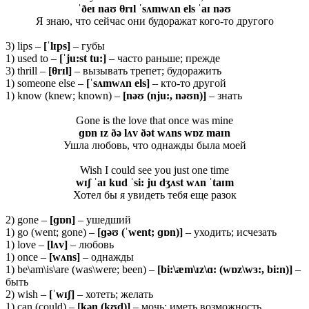
ˈðeɪ naʊ θ
rɪl ˈsʌmwʌn els ˈaɪ nəʊ
Я знаю, что сейчас они будоражат кого-то другого
3) lips –
[ˈlɪps]
– губы
1) used to –
[ˈju:
st tu:]
– часто раньше; прежде
3) thrill –
[θ
rɪ
l]
– вызывать трепет; будоражить
1) someone else –
[ˈ
sʌ
mwʌ
n
els]
– кто-то другой
1) know (knew; known) –
[nəʊ (nju:, nəʊn)]
– знать
Gone is the love that once was mine
ɡɒn ɪz ðə lʌv ðət wʌns wɒz maɪn
Ушла любовь, что однажды была моей
Wish I could see you just one time
wɪʃ ˈaɪ kud ˈsi: ju dʒʌst wʌn ˈtaɪm
Хотел бы я увидеть тебя еще разок
2) gone –
[ɡɒ
n]
– ушедший
1) go (went; gone) –
[ɡəʊ (ˈ
went; ɡɒ
n)]
– уходить; исчезать
1) love –
[
lʌ
v]
– любовь
1) once –
[
wʌ
ns]
– однажды
1) be\am\is\are (was\were; been) –
[bi:\æm\ɪz\ɑ: (wɒz\wɜ:, bi:n)]
–
быть
2) wish –
[ˈ
wɪʃ]
– хотеть; желать
1) can (could) –
[
kə
n (
kʊ
d)]
– мочь; иметь возможность