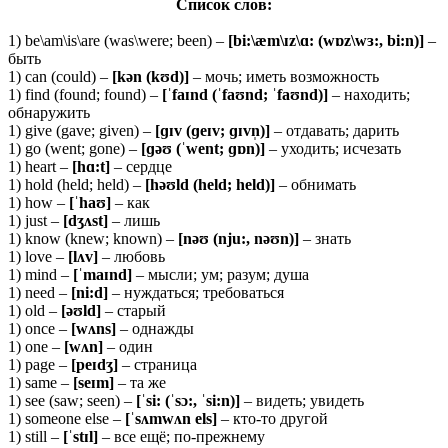
Список слов:
1) be\am\is\are (was\were; been) –
[bi:\æm\ɪz\ɑ: (wɒz\wɜ:, bi:n)]
–
быть
1) can (could) –
[
kə
n (
kʊ
d)]
– мочь; иметь возможность
1) find (found; found) –
[ˈ
faɪ
nd (ˈ
faʊ
nd; ˈ
faʊ
nd)]
– находить;
обнаружить
1) give (gave; given) –
[ɡɪ
v (ɡ
eɪ
v; ɡɪ
vn̩)]
– отдавать; дарить
1) go (went; gone) –
[ɡəʊ (ˈ
went; ɡɒ
n)]
– уходить; исчезать
1) heart –
[hɑ:t]
– сердце
1) hold (held; held) –
[həʊld (held; held)]
– обнимать
1) how –
[ˈhaʊ]
– как
1) just –
[dʒʌst]
– лишь
1) know (knew; known) –
[nəʊ (nju:, nəʊn)]
– знать
1) love –
[lʌv]
– любовь
1) mind –
[ˈmaɪnd]
– мысли; ум; разум; душа
1) need –
[
ni:
d]
– нуждаться; требоваться
1) old –
[əʊld]
– старый
1) once –
[
wʌ
ns]
– однажды
1) one –
[
wʌ
n]
– один
1) page –
[
peɪ
dʒ]
– страница
1) same –
[seɪm]
– та же
1) see (saw; seen) –
[ˈ
si: (ˈ
sɔ:, ˈ
si:
n)]
– видеть; увидеть
1) someone else –
[ˈ
sʌ
mwʌ
n
els]
– кто-то другой
1) still –
[ˈ
stɪ
l]
– все ещё; по-прежнему