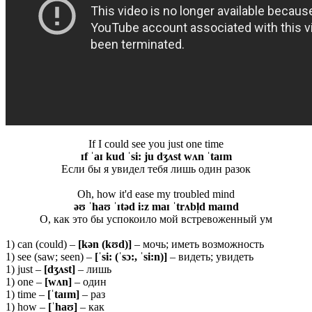
If I could see you just one time
ɪf ˈaɪ kud ˈsi: ju dʒʌst wʌn ˈtaɪm
Если бы я увидел тебя лишь один разок
Oh, how it'd ease my troubled mind
əʊ ˈhaʊ ˈɪtəd i:z maɪ ˈtrʌbl̩d maɪnd
О, как это бы успокоило мой встревоженный ум
1) can (could) –
[
kə
n (
kʊ
d)]
– мочь; иметь возможность
1) see (saw; seen) –
[ˈsi: (ˈsɔ:, ˈsi:n)]
– видеть; увидеть
1) just –
[dʒʌst]
– лишь
1) one –
[wʌn]
– один
1) time –
[ˈtaɪm]
– раз
1) how –
[ˈhaʊ]
– как