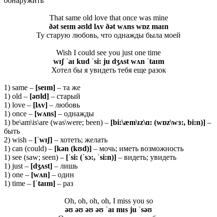
обнаружить
That same old love that once was mine
ðət seɪm əʊld lʌv ðət wʌns wɒz maɪn
Ту старую любовь, что однажды была моей
Wish I could see you just one time
wɪʃ ˈaɪ kud ˈsi: ju dʒʌst wʌn ˈtaɪm
Хотел бы я увидеть тебя еще разок
1) same –
[seɪm]
– та же
1) old –
[əʊld]
– старый
1) love –
[
lʌ
v]
– любовь
1) once –
[
wʌ
ns]
– однажды
1) be\am\is\are (was\were; been) –
[bi:\æm\ɪz\ɑ: (wɒz\wɜ:, bi:n)]
–
быть
2) wish –
[ˈ
wɪʃ]
– хотеть; желать
1) can (could) –
[
kə
n (
kʊ
d)]
– мочь; иметь возможность
1) see (saw; seen) –
[ˈsi: (ˈsɔ:, ˈsi:n)]
– видеть; увидеть
1) just –
[dʒʌst]
– лишь
1) one –
[wʌn]
– один
1) time –
[ˈtaɪm]
– раз
Oh, oh, oh, oh, I miss you so
əʊ əʊ əʊ əʊ ˈaɪ mɪs ju ˈsəʊ