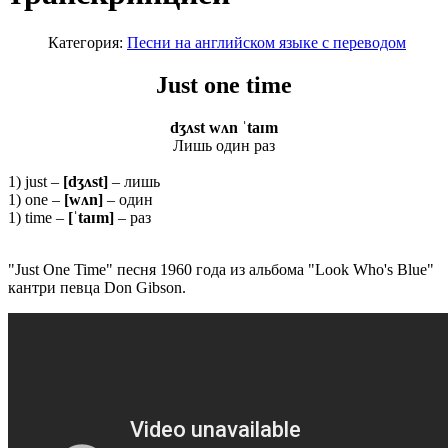
Категория:
Песни на английском языке с переводом
Just one time
dʒʌst wʌn ˈtaɪm
Лишь один раз
1) just –
[dʒʌst]
– лишь
1) one –
[wʌn]
– один
1) time –
[ˈ
taɪ
m]
– раз
"Just One Time" песня 1960 года из альбома "Look Who's Blue"
кантри певца Don Gibson.