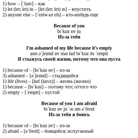
1) how – [ˈhaʊ] – как
1) let (let; let) in – [let (let; let) ɪn] – впустить
2) anyone else – [ˈeniwʌn els] – кто-нибудь еще
Because of you
bɪˈkɒz ɒv ju
Из
-за
тебя
I'm ashamed of my life because it's empty
aɪm əˈʃeɪmd ɒv maɪ laɪf bɪˈkɒz ɪts ˈempti
Я стыжусь своей жизни, потому что она пуста
1) because of – [bɪˈkɒz ɒv] – из-за
3) ashamed – [əˈʃeɪmd] – стыдящийся
1) life (lives) – [laɪf (laɪvz)] – жизнь (жизни)
1) because – [bɪˈkɒz] – потому что; оттого что
2) empty – [ˈemptɪ] – пустой
Because of you I am afraid
bɪˈkɒz ɒv ju ˈaɪ əm əˈfreɪd
Из-за тебя я боюсь
1) because of – [bɪˈkɒz ɒv] – из-за
2) afraid – [əˈfreɪd] – боящийся; испуганный