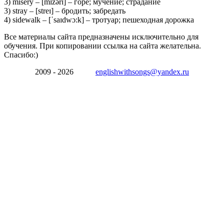
3) misery – [mɪzərɪ] – горе; мучение; страдание
3) stray – [streɪ] – бродить; забредать
4) sidewalk – [ˈsaɪdwɔ:k] – тротуар; пешеходная дорожка
Все материалы сайта предназначены исключительно для
обучения. При копировании ссылка на сайта желательна.
Спасибо:)
2009 - 2026
englishwithsongs@yandex.ru