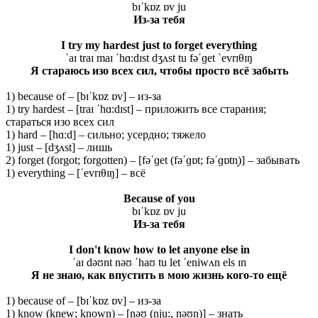
bɪˈkɒz ɒv ju
Из-за тебя
I try my hardest just to forget everything
ˈaɪ traɪ maɪ ˈhɑ:dɪst dʒʌst tu fəˈɡet ˈevrɪθɪŋ
Я стараюсь изо всех сил, чтобы просто всё забыть
1) because of – [bɪˈkɒz ɒv] – из-за
1) try hardest – [traɪ ˈhɑ:dɪst] – приложить все старания;
стараться изо всех сил
1) hard – [hɑ:d] – сильно; усердно; тяжело
1) just – [dʒʌst] – лишь
2) forget (forgot; forgotten) – [fəˈɡet (fəˈɡɒt; fəˈɡɒtn̩)] – забывать
1) everything – [ˈevrɪθɪŋ] – всё
Because of you
bɪˈkɒz ɒv ju
Из-за тебя
I don't know how to let anyone else in
ˈaɪ dəʊnt nəʊ ˈhaʊ tu let ˈeniwʌn els ɪn
Я не знаю, как впустить в мою жизнь кого-то ещё
1) because of – [bɪˈkɒz ɒv] – из-за
1) know (knew; known) – [nəʊ (nju:, nəʊn)] – знать