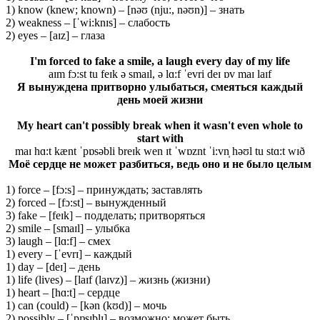
1) know (knew; known) – [nəʊ (nju:, nəʊn)] – знать
2) weakness – [ˈwi:knɪs] – слабость
2) eyes – [aɪz] – глаза
I'm forced to fake a smile, a laugh every day of my life
aɪm fɔ:st tu feɪk ə smaɪl, ə lɑ:f ˈevri deɪ ɒv maɪ laɪf
Я вынуждена притворно улыбаться, смеяться каждый
день моей жизни
My heart can't possibly break when it wasn't even whole to
start with
maɪ hɑ:t kænt ˈpɒsəbli breɪk wen ɪt ˈwɒznt ˈi:vn̩ həʊl tu stɑ:t wɪð
Моё сердце не может разбиться, ведь оно и не было целым
1) force – [fɔ:s] – принуждать; заставлять
2) forced – [fɔ:st] – вынужденный
3) fake – [feɪk] – подделать; притворяться
2) smile – [smaɪl] – улыбка
3) laugh – [lɑ:f] – смех
1) every – [ˈevrɪ] – каждый
1) day – [deɪ] – день
1) life (lives) – [laɪf (laɪvz)] – жизнь (жизни)
1) heart – [hɑ:t] – сердце
1) can (could) – [kən (kʊd)] – мочь
2) possibly – [ˈpɒsɪblɪ] – возможно; может быть