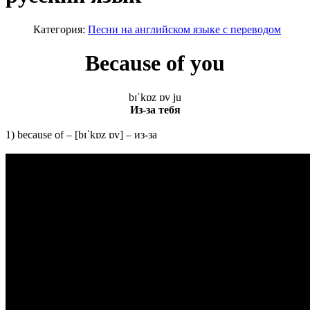
Категория:
Песни на английском языке с переводом
Because of you
bɪˈkɒz ɒv ju
Из-за тебя
1) because of – [bɪˈkɒz ɒv] – из-за