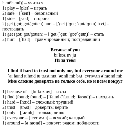
lɜ:nt\lɜ:nd)] – учиться
1) play – [pleɪ] – играть
2) safe – [ˈseɪf] – безопасный
1) side – [saɪd] – сторона
2) get (got; got/gotten) hurt – [ˈɡet (ˈɡɒt; ˈɡɒt/ˈɡɒtn̩) hɜ:t] –
пострадать
1) get (got; got/gotten) – [ˈɡet (ˈɡɒt; ˈɡɒt/ˈɡɒtn̩)] – стать
2) hurt – [ˈhɜ:t] – травмированный; пострадавший
Because
of
you
bɪˈkɒz ɒv ju
Из-за тебя
I find it hard to trust not only me, but everyone around me
ˈaɪ faɪnd ɪt hɑ:d tu trʌst nɒt ˈəʊnli mi: bʌt ˈevrɪwʌn əˈraʊnd mi:
Мне сложно доверять не только себе, но и всем вокруг
1) because of – [bɪˈkɒz ɒv] – из-за
1) find (found; found) – [ˈfaɪnd (ˈfaʊnd; ˈfaʊnd)] – находить
1) hard – [hɑ:d] – сложный; трудный
2) trust – [trʌst] – доверять; верить
1) only – [ˈəʊnlɪ] – только; лишь
2) everyone – [ˈevrɪwʌn] – всякий; каждый
1) around – [əˈraʊnd] – вокруг; рядом; поблизости