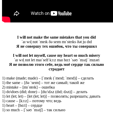
I will not make the same mistakes that you did
ˈaɪ wɪl̩ nɒt ˈmeɪk ðə seɪm mɪˈsteɪks ðət ju dɪd
Я не совершу тех ошибок, что ты совершил
I will not let myself, cause my heart so much misery
ˈaɪ wɪl̩ nɒt let maɪˈself kɔ:z maɪ hɑ:t ˈsəʊ ˈmʌtʃ ˈmɪzəri
Я не позволю этого себе, ведь моё сердце так сильно
страдает
1) make (made; made) – [ˈmeɪk (ˈmeɪd; ˈmeɪd)] – сделать
1) the same – [ðə ˈseɪm] – тот же самый; такой же
2) mistake – [mɪˈsteɪk] – ошибка
1) do\does (did; done) – [du:\dʌz (dɪd; dʌn)] – делать
1) let (let; let) – [let (let; let)] – позволять; разрешать; давать
1) cause – [kɔ:z] – потому что; ведь
1) heart – [hɑ:t] – сердце
1) so much – [ˈsəʊ ˈmʌtʃ] – так сильно