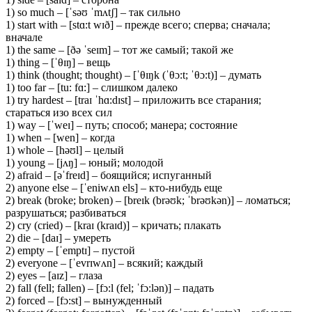
1) so much – [ˈsəʊ ˈmʌtʃ] – так сильно
1) start with – [stɑ:t wɪð] – прежде всего; сперва; сначала;
вначале
1) the same – [ðə ˈseɪm] – тот же самый; такой же
1) thing – [ˈθɪŋ] – вещь
1) think (thought; thought) – [ˈθɪŋk (ˈθɔ:t; ˈθɔ:t)] – думать
1) too far – [tu: fɑ:] – слишком далеко
1) try hardest – [traɪ ˈhɑ:dɪst] – приложить все старания;
стараться изо всех сил
1) way – [ˈweɪ] – путь; способ; манера; состояние
1) when – [wen] – когда
1) whole – [həʊl] – целый
1) young – [jʌŋ] – юный; молодой
2) afraid – [əˈfreɪd] – боящийся; испуганный
2) anyone else – [ˈeniwʌn els] – кто-нибудь еще
2) break (broke; broken) – [breɪk (brəʊk; ˈbrəʊkən)] – ломаться;
разрушаться; разбиваться
2) cry (cried) – [kraɪ (kraɪd)] – кричать; плакать
2) die – [daɪ] – умереть
2) empty – [ˈemptɪ] – пустой
2) everyone – [ˈevrɪwʌn] – всякий; каждый
2) eyes – [aɪz] – глаза
2) fall (fell; fallen) – [fɔ:l (fel; ˈfɔ:lən)] – падать
2) forced – [fɔ:st] – вынужденный