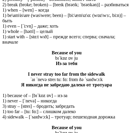
2) break (broke; broken) – [breɪk (brəʊk; ˈbrəʊkən)] – разбиваться
1) when – [wen] – когда
1) be\am\is\are (was\were; been) – [bi:\æm\ɪz\ɑ: (wɒz\wɜ:, bi:n)] –
быть
1) even – [ˈi:vn̩] – даже; хоть
1) whole – [həʊl] – целый
1) start with – [stɑ:t wɪð] – прежде всего; сперва; сначала;
вначале
Because of you
bɪˈkɒz ɒv ju
Из
-за
тебя
I never stray too far from the sidewalk
ˈaɪ ˈnevə streɪ tu: fɑ: frɒm ðə ˈsaɪdwɔ:k
Я никогда не забредаю далеко от тротуара
1) because of – [bɪˈkɒz ɒv] – из-за
1) never – [ˈnevə] – никогда
3) stray – [streɪ] – бродить; забредать
1) too far – [tu: fɑ:] – слишком далеко
4) sidewalk – [ˈsaɪdwɔ:k] – тротуар; пешеходная дорожка
Because of you
bɪˈkɒz ɒv ju