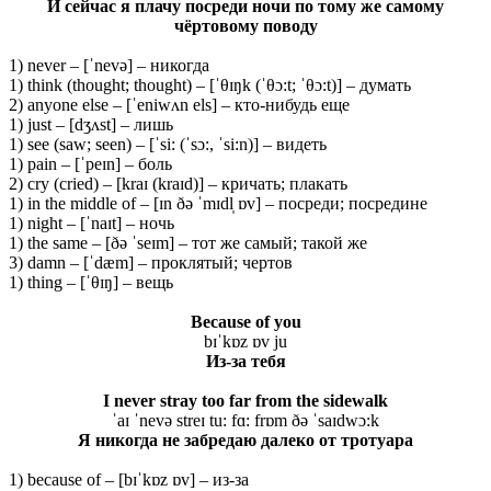
И сейчас я плачу посреди ночи по тому же самому
чёртовому поводу
1) never – [ˈnevə] – никогда
1) think (thought; thought) – [ˈθɪŋk (ˈθɔ:t; ˈθɔ:t)] – думать
2) anyone else – [ˈeniwʌn els] – кто-нибудь еще
1) just – [dʒʌst] – лишь
1) see (saw; seen) – [ˈsi: (ˈsɔ:, ˈsi:n)] – видеть
1) pain – [ˈpeɪn] – боль
2) cry (cried) – [kraɪ (kraɪd)] – кричать; плакать
1) in the middle of – [ɪn ðə ˈmɪdl̩ ɒv] – посреди; посредине
1) night – [ˈnaɪt] – ночь
1) the same – [ðə ˈseɪm] – тот же самый; такой же
3) damn – [ˈdæm] – проклятый; чертов
1) thing – [ˈθɪŋ] – вещь
Because of you
bɪˈkɒz ɒv ju
Из
-за
тебя
I never stray too far from the sidewalk
ˈaɪ ˈnevə streɪ tu: fɑ: frɒm ðə ˈsaɪdwɔ:k
Я никогда не забредаю далеко от тротуара
1) because of – [bɪˈkɒz ɒv] – из-за