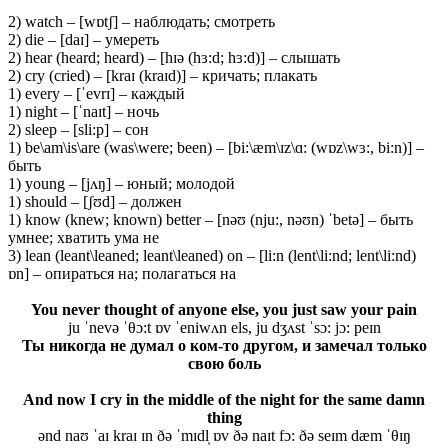
2) watch – [wɒtʃ] – наблюдать; смотреть
2) die – [daɪ] – умереть
2) hear (heard; heard) – [hɪə (hɜ:d; hɜ:d)] – слышать
2) cry (cried) – [kraɪ (kraɪd)] – кричать; плакать
1) every – [ˈevrɪ] – каждый
1) night – [ˈnaɪt] – ночь
2) sleep – [sli:p] – сон
1) be\am\is\are (was\were; been) – [bi:\æm\ɪz\ɑ: (wɒz\wɜ:, bi:n)] –
быть
1) young – [jʌŋ] – юный; молодой
1) should – [ʃʊd] – должен
1) know (knew; known) better – [nəʊ (nju:, nəʊn) ˈbetə] – быть
умнее; хватить ума не
3) lean (leant\leaned; leant\leaned) on – [li:n (lent\li:nd; lent\li:nd)
ɒn] – опираться на; полагаться на
You never thought of anyone else, you just saw your pain
ju ˈnevə ˈθɔ:t ɒv ˈeniwʌn els, ju dʒʌst ˈsɔ: jɔ: peɪn
Ты никогда не думал о ком-то другом, и замечал только
свою боль
And now I cry in the middle of the night for the same damn
thing
ənd naʊ ˈaɪ kraɪ ɪn ðə ˈmɪdl̩ ɒv ðə naɪt fɔ: ðə seɪm dæm ˈθɪŋ