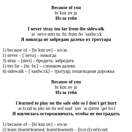
Because of you
bɪˈkɒz ɒv ju
Из
-за
тебя
I never stray too far from the sidewalk
ˈaɪ ˈnevə streɪ tu: fɑ: frɒm ðə ˈsaɪdwɔ:k
Я никогда не забредаю далеко от тротуара
1) because of – [bɪˈkɒz ɒv] – из-за
1) never – [ˈnevə] – никогда
3) stray – [streɪ] – бродить; забредать
1) too far – [tu: fɑ:] – слишком далеко
4) sidewalk – [ˈsaɪdwɔ:k] – тротуар; пешеходная дорожка
Because of you
bɪˈkɒz ɒv ju
Из
-за
тебя
I learned to play on the safe side so I don't get hurt
ˈaɪ lɜ:nd tu pleɪ ɒn ðə seɪf saɪd ˈsəʊ ˈaɪ dəʊnt ˈɡet hɜ:t
Я научилась осторожничать, чтобы не пострадать
1) because of – [bɪˈkɒz ɒv] – из-за
2) learn (learnt\learned; learnt\learned) – [lɜ:n (lɜ:nt\lɜ:nd;