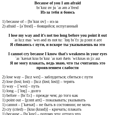
Because of you I am afraid
bɪˈkɒz ɒv ju ˈaɪ əm əˈfreɪd
Из-за тебя я боюсь
1) because of – [bɪˈkɒz ɒv] – из-за
2) afraid – [əˈfreɪd] – боящийся; испуганный
I lose my way and it's not too long before you point it out
ˈaɪ lu:z maɪ ˈweɪ ənd ɪts nɒt tu: ˈlɒŋ bɪˈfɔ: ju pɔɪnt ɪt aʊt
Я сбиваюсь с пути, и вскоре ты указываешь на это
I cannot cry because I know that's weakness in your eyes
ˈaɪ ˈkænət kraɪ bɪˈkɒz ˈaɪ nəʊ ðæts ˈwi:knəs ɪn jɔ: aɪz
Я не могу плакать, ведь знаю, что ты считаешь это
проявлением слабости
2) lose way – [lu:z weɪ] – заблудиться; сбиться с пути
2) lose (lost; lost) – [lu:z (lɒst; lɒst)] – терять
1) way – [ˈweɪ] – путь
1) long – [ˈlɒŋ] – долго
1) before – [bɪˈfɔ:] – прежде чем; до того как
1) point out – [pɔɪnt aʊt] – показывать; указывать
1) cannot – [ˈkænət] – не быть в состоянии; не мочь
2) cry (cried) – [kraɪ (kraɪd)] – кричать; плакать
1) because – [bɪˈkɒz] – потому что; оттого что