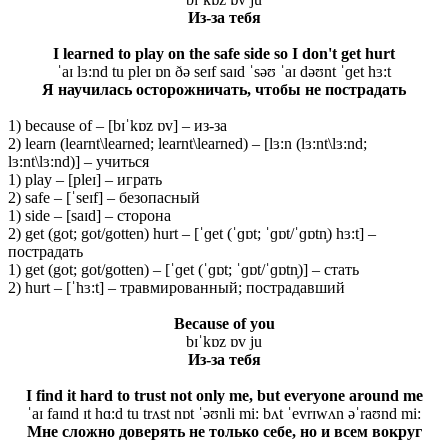
Из
-за
тебя
I learned to play on the safe side so I don't get hurt
ˈaɪ lɜ:nd tu pleɪ ɒn ðə seɪf saɪd ˈsəʊ ˈaɪ dəʊnt ˈɡet hɜ:t
Я научилась осторожничать, чтобы не пострадать
1) because of – [bɪˈkɒz ɒv] – из-за
2) learn (learnt\learned; learnt\learned) – [lɜ:n (lɜ:nt\lɜ:nd;
lɜ:nt\lɜ:nd)] – учиться
1) play – [pleɪ] – играть
2) safe – [ˈseɪf] – безопасный
1) side – [saɪd] – сторона
2) get (got; got/gotten) hurt – [ˈɡet (ˈɡɒt; ˈɡɒt/ˈɡɒtn̩) hɜ:t] –
пострадать
1) get (got; got/gotten) – [ˈɡet (ˈɡɒt; ˈɡɒt/ˈɡɒtn̩)] – стать
2) hurt – [ˈhɜ:t] – травмированный; пострадавший
Because
of
you
bɪˈkɒz ɒv ju
Из-за тебя
I find it hard to trust not only me, but everyone around me
ˈaɪ faɪnd ɪt hɑ:d tu trʌst nɒt ˈəʊnli mi: bʌt ˈevrɪwʌn əˈraʊnd mi:
Мне сложно доверять не только себе, но и всем вокруг