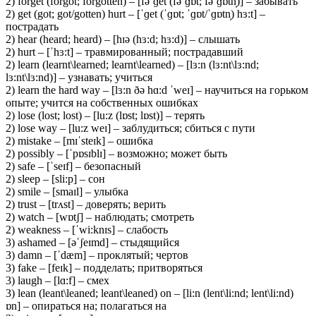
2) forget (forgot; forgotten) – [fəˈɡet (fəˈɡɒt; fəˈɡɒtn̩)] – забывать
2) get (got; got/gotten) hurt – [ˈɡet (ˈɡɒt; ˈɡɒt/ˈɡɒtn̩) hɜ:t] –
пострадать
2) hear (heard; heard) – [hɪə (hɜ:d; hɜ:d)] – слышать
2) hurt – [ˈhɜ:t] – травмированный; пострадавший
2) learn (learnt\learned; learnt\learned) – [lɜ:n (lɜ:nt\lɜ:nd;
lɜ:nt\lɜ:nd)] – узнавать; учиться
2) learn the hard way – [lɜ:n ðə hɑ:d ˈweɪ] – научиться на горьком
опыте; учится на собственных ошибках
2) lose (lost; lost) – [lu:z (lɒst; lɒst)] – терять
2) lose way – [lu:z weɪ] – заблудиться; сбиться с пути
2) mistake – [mɪˈsteɪk] – ошибка
2) possibly – [ˈpɒsɪblɪ] – возможно; может быть
2) safe – [ˈseɪf] – безопасный
2) sleep – [sli:p] – сон
2) smile – [smaɪl] – улыбка
2) trust – [trʌst] – доверять; верить
2) watch – [wɒtʃ] – наблюдать; смотреть
2) weakness – [ˈwi:knɪs] – слабость
3) ashamed – [əˈʃeɪmd] – стыдящийся
3) damn – [ˈdæm] – проклятый; чертов
3) fake – [feɪk] – подделать; притворяться
3) laugh – [lɑ:f] – смех
3) lean (leant\leaned; leant\leaned) on – [li:n (lent\li:nd; lent\li:nd)
ɒn] – опираться на; полагаться на