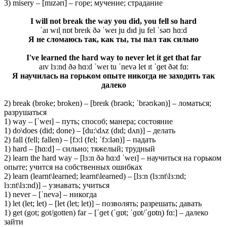
3) misery – [mɪzərɪ] – горе; мучение; страдание
I will not break the way you did, you fell so hard
ˈaɪ wɪl̩ nɒt breɪk ðə ˈweɪ ju dɪd ju fel ˈsəʊ hɑ:d
Я не сломаюсь так, как ты, ты пал так сильно
I've learned the hard way to never let it get that far
aɪv lɜ:nd ðə hɑ:d ˈweɪ tu ˈnevə let ɪt ˈɡet ðət fɑ:
Я научилась на горьком опыте никогда не заходить так
далеко
2) break (broke; broken) – [breɪk (brəʊk; ˈbrəʊkən)] – ломаться;
разрушаться
1) way – [ˈweɪ] – путь; способ; манера; состояние
1) do\does (did; done) – [du:\dʌz (dɪd; dʌn)] – делать
2) fall (fell; fallen) – [fɔ:l (fel; ˈfɔ:lən)] – падать
1) hard – [hɑ:d] – сильно; тяжелый; трудный
2) learn the hard way – [lɜ:n ðə hɑ:d ˈweɪ] – научиться на горьком
опыте; учится на собственных ошибках
2) learn (learnt\learned; learnt\learned) – [lɜ:n (lɜ:nt\lɜ:nd;
lɜ:nt\lɜ:nd)] – узнавать; учиться
1) never – [ˈnevə] – никогда
1) let (let; let) – [let (let; let)] – позволять; разрешать; давать
1) get (got; got/gotten) far – [ˈɡet (ˈɡɒt; ˈɡɒt/ˈɡɒtn̩) fɑ:] – далеко
зайти