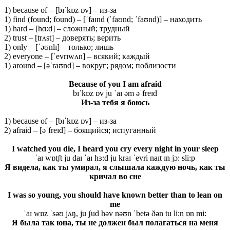
1) because of – [bɪˈkɒz ɒv] – из-за
1) find (found; found) – [ˈfaɪnd (ˈfaʊnd; ˈfaʊnd)] – находить
1) hard – [hɑ:d] – сложный; трудный
2) trust – [trʌst] – доверять; верить
1) only – [ˈəʊnlɪ] – только; лишь
2) everyone – [ˈevrɪwʌn] – всякий; каждый
1) around – [əˈraʊnd] – вокруг; рядом; поблизости
Because of you I am afraid
bɪˈkɒz ɒv ju ˈaɪ əm əˈfreɪd
Из-за тебя я боюсь
1) because of – [bɪˈkɒz ɒv] – из-за
2) afraid – [əˈfreɪd] – боящийся; испуганный
I watched you die, I heard you cry every night in your sleep
ˈaɪ wɒtʃt ju daɪ ˈaɪ hɜ:d ju kraɪ ˈevri naɪt ɪn jɔ: sli:p
Я видела, как ты умирал, я слышала каждую ночь, как ты
кричал во сне
I was so young, you should have known better than to lean on
me
ˈaɪ wɒz ˈsəʊ jʌŋ, ju ʃud həv nəʊn ˈbetə ðən tu li:n ɒn mi:
Я была так юна, ты не должен был полагаться на меня