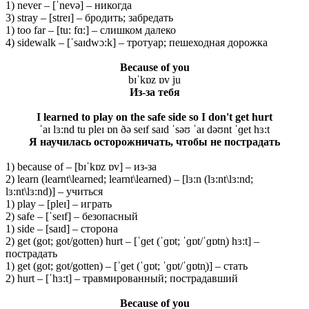
1) never – [ˈnevə] – никогда
3) stray – [streɪ] – бродить; забредать
1) too far – [tu: fɑ:] – слишком далеко
4) sidewalk – [ˈsaɪdwɔ:k] – тротуар; пешеходная дорожка
Because of you
bɪˈkɒz ɒv ju
Из
-за
тебя
I learned to play on the safe side so I don't get hurt
ˈaɪ lɜ:nd tu pleɪ ɒn ðə seɪf saɪd ˈsəʊ ˈaɪ dəʊnt ˈɡet hɜ:t
Я научилась осторожничать, чтобы не пострадать
1) because of – [bɪˈkɒz ɒv] – из-за
2) learn (learnt\learned; learnt\learned) – [lɜ:n (lɜ:nt\lɜ:nd;
lɜ:nt\lɜ:nd)] – учиться
1) play – [pleɪ] – играть
2) safe – [ˈseɪf] – безопасный
1) side – [saɪd] – сторона
2) get (got; got/gotten) hurt – [ˈɡet (ˈɡɒt; ˈɡɒt/ˈɡɒtn̩) hɜ:t] –
пострадать
1) get (got; got/gotten) – [ˈɡet (ˈɡɒt; ˈɡɒt/ˈɡɒtn̩)] – стать
2) hurt – [ˈhɜ:t] – травмированный; пострадавший
Because
of
you