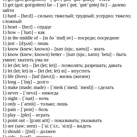
1) get (got; got/gotten) far – [ˈɡet (ˈɡɒt; ˈɡɒt/ˈɡɒtn̩) fɑ:] – далеко
зайти
1) hard – [hɑ:d] – сильно; тяжелый; трудный; усердно; тяжело;
сложный
1) heart – [hɑ:t] – сердце
1) how – [ˈhaʊ] – как
1) in the middle of – [ɪn ðə ˈmɪdl̩ ɒv] – посреди; посредине
1) just – [dʒʌst] – лишь
1) know (knew; known) – [nəʊ (nju:, nəʊn)] – знать
1) know (knew; known) better – [nəʊ (nju:, nəʊn) ˈbetə] – быть
умнее; хватить ума не
1) let (let; let) – [let (let; let)] – позволять; разрешать; давать
1) let (let; let) in – [let (let; let) ɪn] – впустить
1) life (lives) – [laɪf (laɪvz)] – жизнь (жизни)
1) long – [ˈlɒŋ] – долго
1) make (made; made) – [ˈmeɪk (ˈmeɪd; ˈmeɪd)] – сделать
1) never – [ˈnevə] – никогда
1) night – [ˈnaɪt] – ночь
1) only – [ˈəʊnlɪ] – только; лишь
1) pain – [ˈpeɪn] – боль
1) play – [pleɪ] – играть
1) point out – [pɔɪnt aʊt] – показывать; указывать
1) see (saw; seen) – [ˈsi: (ˈsɔ:, ˈsi:n)] – видеть
1) should – [ʃʊd] – должен
1) side – [saɪd] – сторона