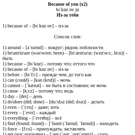
Because of you (x2)
bɪˈkɒz ɒv ju
Из-за тебя
1) because of – [bɪˈkɒz ɒv] – из-за
Список слов:
1) around – [əˈraʊnd] – вокруг; рядом; поблизости
1) be\am\is\are (was\were; been) – [bi:\æm\ɪz\ɑ: (wɒz\wɜ:, bi:n)] –
быть
1) because – [bɪˈkɒz] – потому что; оттого что
1) because of – [bɪˈkɒz ɒv] – из-за
1) before – [bɪˈfɔ:] – прежде чем; до того как
1) can (could) – [kən (kʊd)] – мочь
1) cannot – [ˈkænət] – не быть в состоянии; не мочь
1) cause – [kɔ:z] – потому что; ведь
1) day – [deɪ] – день
1) do\does (did; done) – [du:\dʌz (dɪd; dʌn)] – делать
1) even – [ˈi:vn̩] – даже; хоть
1) every – [ˈevrɪ] – каждый
1) everything – [ˈevrɪθɪŋ] – всё
1) find (found; found) – [ˈfaɪnd (ˈfaʊnd; ˈfaʊnd)] – находить
1) force – [fɔ:s] – принуждать; заставлять
1) get (got; got/gotten) – [ˈɡet (ˈɡɒt; ˈɡɒt/ˈɡɒtn̩)] – стать