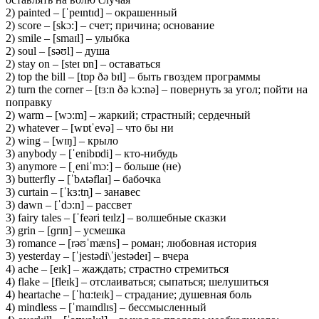
2) painted – [ˈpeɪntɪd] – окрашенный
2) score – [skɔ:] – счет; причина; основание
2) smile – [smaɪl] – улыбка
2) soul – [səʊl] – душа
2) stay on – [steɪ ɒn] – оставаться
2) top the bill – [tɒp ðə bɪl] – быть гвоздем программы
2) turn the corner – [tɜ:n ðə kɔ:nə] – повернуть за угол; пойти на
поправку
2) warm – [wɔ:m] – жаркий; страстный; сердечный
2) whatever – [wɒtˈevə] – что бы ни
2) wing – [wɪŋ] – крыло
3) anybody – [ˈenibɒdi] – кто-нибудь
3) anymore – [ˌeniˈmɔ:] – больше (не)
3) butterfly – [ˈbʌtəflaɪ] – бабочка
3) curtain – [ˈkɜ:tn̩] – занавес
3) dawn – [ˈdɔ:n] – рассвет
3) fairy tales – [ˈfeəri teɪlz] – волшебные сказки
3) grin – [ɡrɪn] – усмешка
3) romance – [rəʊˈmæns] – роман; любовная история
3) yesterday – [ˈjestədi\ˈjestədeɪ] – вчера
4) ache – [eɪk] – жаждать; страстно стремиться
4) flake – [fleɪk] – отслаиваться; сыпаться; шелушиться
4) heartache – [ˈhɑ:teɪk] – страдание; душевная боль
4) mindless – [ˈmaɪndlɪs] – бессмысленный