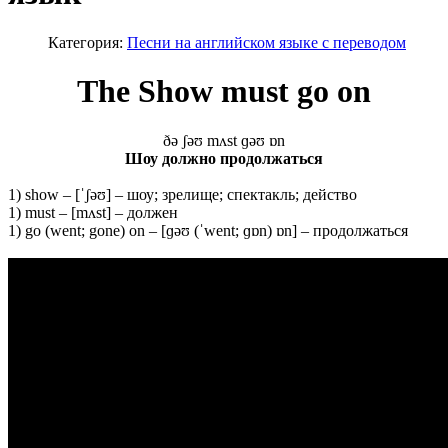
Категория:
Песни на английском языке с переводом
The Show must go on
ðə ʃəʊ mʌst ɡəʊ ɒn
Шоу должно продолжаться
1) show – [ˈʃəʊ] – шоу; зрелище; спектакль; действо
1) must – [mʌst] – должен
1) go (went; gone) on – [ɡəʊ (ˈwent; ɡɒn) ɒn] – продолжаться