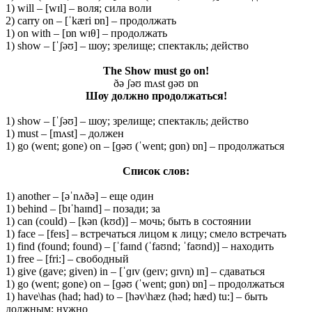
1) will – [wɪl] – воля; сила воли
2) carry on – [ˈkæri ɒn] – продолжать
1) on with – [ɒn wɪθ] – продолжать
1) show – [ˈʃəʊ] – шоу; зрелище; спектакль; действо
The Show must go on!
ðə ʃəʊ mʌst ɡəʊ ɒn
Шоу должно продолжаться!
1) show – [ˈʃəʊ] – шоу; зрелище; спектакль; действо
1) must – [mʌst] – должен
1) go (went; gone) on – [ɡəʊ (ˈwent; ɡɒn) ɒn] – продолжаться
Список слов:
1) another – [əˈnʌðə] – еще один
1) behind – [bɪˈhaɪnd] – позади; за
1) can (could) – [kən (kʊd)] – мочь; быть в состоянии
1) face – [feɪs] – встречаться лицом к лицу; смело встречать
1) find (found; found) – [ˈfaɪnd (ˈfaʊnd; ˈfaʊnd)] – находить
1) free – [fri:] – свободный
1) give (gave; given) in – [ˈɡɪv (ɡeɪv; ɡɪvn̩) ɪn] – сдаваться
1) go (went; gone) on – [ɡəʊ (ˈwent; ɡɒn) ɒn] – продолжаться
1) have\has (had; had) to – [həv\hæz (həd; hæd) tu:] – быть
должным; нужно