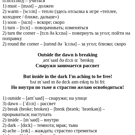
lɜ:nt\lɜ:nd)] – учиться
1) must – [mʌst] – должен
2) warm – [wɔ:m] – тепло (здесь отсылка к игре «теплее,
холоднее / ближе, дальше»)
1) soon – [su:n] – вскоре; скоро
1) turn – [tɜ:n] – поворачивать; изменяться
2) turn the corner – [tɜ:n ðə kɔ:nə] – повернуть за угол; пойти на
поправку
2) round the corner – [raʊnd ðə ˈkɔ:nə] – за угол; близко; скоро
Outside the dawn is breaking
ˌaʊtˈsaɪd ðə dɔ:n ɪz ˈbreɪkɪŋ
Снаружи
занимается
рассвет
But inside in the dark I'm aching to be free!
bʌt ɪnˈsaɪd ɪn ðə dɑ:k aɪm eɪkɪŋ tu bi fri:
Но внутри по тьме я страстно желаю освободиться!
1) outside – [aʊtˈsaɪd] – снаружи; на улице
3) dawn – [ˈdɔ:n] – рассвет
2) break (broke; broken) – [breɪk (brəʊk; ˈbrəʊkən)] –
прорываться; наступать
2) inside – [ɪnˈsaɪd] – внутри
2) dark – [dɑ:k] – темнота; мрак; тьма
4) ache – [eɪk] – жаждать; страстно стремиться