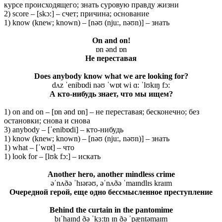
курсе происходящего; знать суровую правду жизни
2) score – [skɔ:] – счет; причина; основание
1) know (knew; known) – [nəʊ (nju:, nəʊn)] – знать
On and on!
ɒn ənd ɒn
Не
переставая
Does anybody know what we are looking for?
dʌz ˈenibɒdi nəʊ ˈwɒt wi ɑ: ˈlʊkɪŋ fɔ:
А кто-нибудь знает, что мы ищем?
1) on and on – [ɒn ənd ɒn] – не переставая; бесконечно; без
остановки; снова и снова
3) anybody – [ˈenibɒdi] – кто-нибудь
1) know (knew; known) – [nəʊ (nju:, nəʊn)] – знать
1) what – [ˈwɒt] – что
1) look for – [lʊk fɔ:] – искать
Another hero, another mindless crime
əˈnʌðə ˈhɪərəʊ, əˈnʌðə ˈmaɪndlɪs kraɪm
Очередной герой, еще одно бессмысленное преступление
Behind the curtain in the pantomime
bɪˈhaɪnd ðə ˈkɜ:tn̩ ɪn ðə ˈpæntəmaɪm