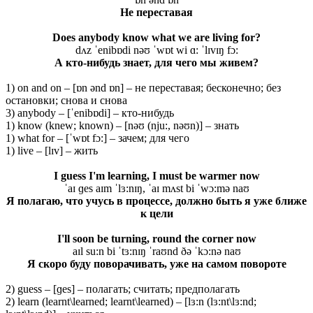
Не
переставая
Does anybody know what we are living for?
dʌz ˈenibɒdi nəʊ ˈwɒt wi ɑ: ˈlɪvɪŋ fɔ:
А кто-нибудь знает, для чего мы живем?
1) on and on – [ɒn ənd ɒn] – не переставая; бесконечно; без
остановки; снова и снова
3) anybody – [ˈenibɒdi] – кто-нибудь
1) know (knew; known) – [nəʊ (nju:, nəʊn)] – знать
1) what for – [ˈwɒt fɔ:] – зачем; для чего
1) live – [lɪv] – жить
I guess I'm learning, I must be warmer now
ˈaɪ ɡes aɪm ˈlɜ:nɪŋ, ˈaɪ mʌst bi ˈwɔ:mə naʊ
Я полагаю, что учусь в процессе, должно быть я уже ближе
к цели
I'll soon be turning, round the corner now
aɪl su:n bi ˈtɜ:nɪŋ ˈraʊnd ðə ˈkɔ:nə naʊ
Я скоро буду поворачивать, уже на самом повороте
2) guess – [ɡes] – полагать; считать; предполагать
2) learn (learnt\learned; learnt\learned) – [lɜ:n (lɜ:nt\lɜ:nd;