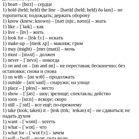
1) heart – [hɑ:t] – сердце
1) hold (held; held) the line – [həʊld (held; held) ðə laɪn] – не
торопиться; подождать; держать оборону
1) know (knew; known) – [nəʊ (nju:, nəʊn)] – знать
1) like – [ˈlaɪk] – как
1) live – [lɪv] – жить
1) look for – [lʊk fɔ:] – искать
1) make-up – [meɪk ʌp] – макияж; грим
1) may (might) – [meɪ (maɪt)] – мочь
1) must – [mʌst] – должен
1) never – [ˈnevə] – никогда
1) on and on – [ɒn ənd ɒn] – не переставая; бесконечно; без
остановки; снова и снова
1) on with – [ɒn wɪθ] – продолжать
1) outside – [aʊtˈsaɪd] – снаружи; на улице
1) place – [ˈpleɪs] – место
1) show – [ˈʃəʊ] – шоу; зрелище; спектакль; действо
1) soon – [su:n] – вскоре; скоро
1) still – [ˈstɪl] – все ещё; по-прежнему
1) take (took; taken) it – [teɪk (tʊk; ˈteɪkən) ɪt] – не сдаваться; не
падать духом
1) want – [ˈwɒnt] – хотеть
1) what – [ˈwɒt] – что
1) what for – [ˈwɒt fɔ:] – зачем
1) will – [wɪl] – воля; сила воли