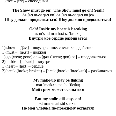
1) free – [fri:] – свободный
The Show must go on! The Show must go on! Yeah!
ðə ʃəʊ mʌst ɡəʊ ɒn! ðə ʃəʊ mʌst ɡəʊ ɒn jeə
Шоу должно продолжаться! Шоу должно продолжаться!
Ooh! Inside my heart is breaking
u: ɪnˈsaɪd maɪ hɑ:t ɪz ˈbreɪkɪŋ
Внутри моё сердце разбивается
1) show – [ˈʃəʊ] – шоу; зрелище; спектакль; действо
1) must – [mʌst] – должен
1) go (went; gone) on – [ɡəʊ (ˈwent; ɡɒn) ɒn] – продолжаться
2) inside – [ɪnˈsaɪd] – внутри
1) heart – [hɑ:t] – сердце
2) break (broke; broken) – [breɪk (brəʊk; ˈbrəʊkən)] – разбиваться
My make-up may be flaking
maɪ ˈmeɪkʌp meɪ bi ˈfleɪkɪŋ
Мой
грим
может
осыпаться
But my smile still stays on!
bʌt maɪ smaɪl stɪl steɪz ɒn
Но моя улыбка по-прежнему остаётся!