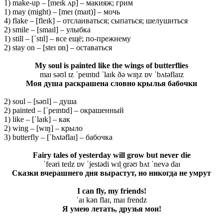
1) make-up – [meɪk ʌp] – макияж; грим
1) may (might) – [meɪ (maɪt)] – мочь
4) flake – [fleɪk] – отслаиваться; сыпаться; шелушиться
2) smile – [smaɪl] – улыбка
1) still – [ˈstɪl] – все ещё; по-прежнему
2) stay on – [steɪ ɒn] – оставаться
My soul is painted like the wings of butterflies
maɪ səʊl ɪz ˈpeɪntɪd ˈlaɪk ðə wɪŋz ɒv ˈbʌtəflaɪz
Моя душа раскрашена словно крылья бабочки
2) soul – [səʊl] – душа
2) painted – [ˈpeɪntɪd] – окрашенный
1) like – [ˈlaɪk] – как
2) wing – [wɪŋ] – крыло
3) butterfly – [ˈbʌtəflaɪ] – бабочка
Fairy tales of yesterday will grow but never die
ˈfeəri teɪlz ɒv ˈjestədi wɪl̩ ɡrəʊ bʌt ˈnevə daɪ
Сказки вчерашнего дня вырастут, но никогда не умрут
I can fly, my friends!
ˈaɪ kən flaɪ, maɪ frendz
Я умею летать, друзья мои!