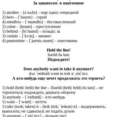
За занавесом в пантомиме
1) another – [əˈnʌðə] – еще один; очередной
2) hero – [ˈhɪərəʊ] – герой
4) mindless – [ˈmaɪndlɪs] – бессмысленный
2) crime – [kraɪm] – преступление
1) behind – [bɪˈhaɪnd] – позади; за
3) curtain – [ˈkɜ:tn̩] – занавес
4) pantomime – [ˈpæntəˌmaɪm] – пантомима
Hold the line!
həʊld ðə laɪn
Подождите
!
Does anybody want to take it anymore?
dʌz ˈenibɒdi wɒnt tu teɪk ɪt ˌeniˈmɔ:
А кто-нибудь еще хочет продолжать это терпеть?
1) hold (held; held) the line – [həʊld (held; held) ðə laɪn] – не
торопиться; подождать; держать оборону
3) anybody – [ˈenibɒdi] – кто-нибудь
1) want – [ˈwɒnt] – хотеть
1) take (took; taken) it – [teɪk (tʊk; ˈteɪkən) ɪt] – выдерживать;
выносить; не сдаваться; не падать духом
3) anymore – [ˌeniˈmɔ:] – больше (не)