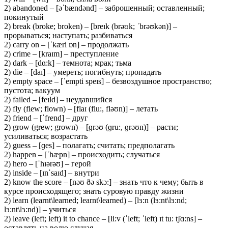
2) abandoned – [əˈbændənd] – заброшенный; оставленный;
покинутый
2) break (broke; broken) – [breɪk (brəʊk; ˈbrəʊkən)] –
прорываться; наступать; разбиваться
2) carry on – [ˈkæri ɒn] – продолжать
2) crime – [kraɪm] – преступление
2) dark – [dɑ:k] – темнота; мрак; тьма
2) die – [daɪ] – умереть; погибнуть; пропадать
2) empty space – [ˈempti speɪs] – безвоздушное пространство;
пустота; вакуум
2) failed – [feɪld] – неудавшийся
2) fly (flew; flown) – [flaɪ (flu:, fləʊn)] – летать
2) friend – [ˈfrend] – друг
2) grow (grew; grown) – [ɡrəʊ (ɡru:, ɡrəʊn)] – расти;
усиливаться; возрастать
2) guess – [ɡes] – полагать; считать; предполагать
2) happen – [ˈhæpn] – происходить; случаться
2) hero – [ˈhɪərəʊ] – герой
2) inside – [ɪnˈsaɪd] – внутри
2) know the score – [nəʊ ðə skɔ:] – знать что к чему; быть в
курсе происходящего; знать суровую правду жизни
2) learn (learnt\learned; learnt\learned) – [lɜ:n (lɜ:nt\lɜ:nd;
lɜ:nt\lɜ:nd)] – учиться
2) leave (left; left) it to chance – [li:v (ˈleft; ˈleft) ɪt tu: tʃɑ:ns] –
оставлять на волю случая