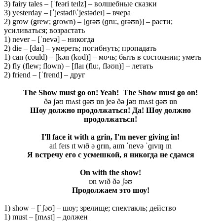
3) fairy tales – [ˈfeəri teɪlz] – волшебные сказки
3) yesterday – [ˈjestədi\ˈjestədeɪ] – вчера
2) grow (grew; grown) – [ɡrəʊ (ɡru:, ɡrəʊn)] – расти;
усиливаться; возрастать
1) never – [ˈnevə] – никогда
2) die – [daɪ] – умереть; погибнуть; пропадать
1) can (could) – [kən (kʊd)] – мочь; быть в состоянии; уметь
2) fly (flew; flown) – [flaɪ (flu:, fləʊn)] – летать
2) friend – [ˈfrend] – друг
The Show must go on! Yeah! The Show must go on!
ðə ʃəʊ mʌst ɡəʊ ɒn jeə ðə ʃəʊ mʌst ɡəʊ ɒn
Шоу должно продолжаться! Да! Шоу должно
продолжаться!
I'll face it with a grin, I'm never giving in!
aɪl feɪs ɪt wɪð ə ɡrɪn, aɪm ˈnevə ˈɡɪvɪŋ ɪn
Я встречу его с усмешкой, я никогда не сдамся
On with the show!
ɒn wɪð ðə ʃəʊ
Продолжаем это шоу!
1) show – [ˈʃəʊ] – шоу; зрелище; спектакль; действо
1) must – [mʌst] – должен