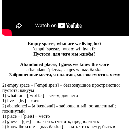
Empty spaces, what are we living for?
ˈempti ˈspeɪsɪz, ˈwɒt ɑ: wi ˈlɪvɪŋ fɔ:
Пустота, для чего мы живём?
Abandoned places, I guess we know the score
əˈbændənd ˈpleɪsɪz, ˈaɪ ɡes wi nəʊ ðə skɔ:
Заброшенные места, я полагаю, мы знаем что к чему
2) empty space – [ˈempti speɪs] – безвоздушное пространство;
пустота; вакуум
1) what for – [ˈwɒt fɔ:] – зачем; для чего
1) live – [lɪv] – жить
2) abandoned – [əˈbændənd] – заброшенный; оставленный;
покинутый
1) place – [ˈpleɪs] – место
2) guess – [ɡes] – полагать; считать; предполагать
2) know the score – [nəʊ ðə skɔ:] – знать что к чему; быть в