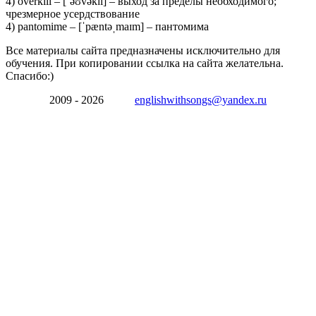
4) overkill – [ˈəʊvəkɪl] – выход за пределы необходимого;
чрезмерное усердствование
4) pantomime – [ˈpæntəˌmaɪm] – пантомима
Все материалы сайта предназначены исключительно для
обучения. При копировании ссылка на сайта желательна.
Спасибо:)
2009 - 2026
englishwithsongs@yandex.ru