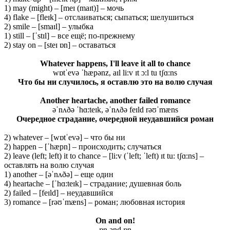
1) may (might) – [meɪ (maɪt)] – мочь
4) flake – [fleɪk] – отслаиваться; сыпаться; шелушиться
2) smile – [smaɪl] – улыбка
1) still – [ˈstɪl] – все ещё; по-прежнему
2) stay on – [steɪ ɒn] – оставаться
Whatever happens, I'll leave it all to chance
wɒtˈevə ˈhæpənz, aɪl li:v ɪt ɔ:l tu tʃɑ:ns
Что бы ни случилось, я оставлю это на волю случая
Another heartache, another failed romance
əˈnʌðə ˈhɑ:teɪk, əˈnʌðə feɪld rəʊˈmæns
Очередное страдание, очередной неудавшийся роман
2) whatever – [wɒtˈevə] – что бы ни
2) happen – [ˈhæpn] – происходить; случаться
2) leave (left; left) it to chance – [li:v (ˈleft; ˈleft) ɪt tu: tʃɑ:ns] –
оставлять на волю случая
1) another – [əˈnʌðə] – еще один
4) heartache – [ˈhɑ:teɪk] – страдание; душевная боль
2) failed – [feɪld] – неудавшийся
3) romance – [rəʊˈmæns] – роман; любовная история
On and on!
ɒn ənd ɒn