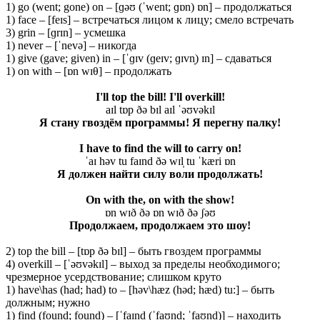
1) go (went; gone) on – [ɡəʊ (ˈwent; ɡɒn) ɒn] – продолжаться
1) face – [feɪs] – встречаться лицом к лицу; смело встречать
3) grin – [ɡrɪn] – усмешка
1) never – [ˈnevə] – никогда
1) give (gave; given) in – [ˈɡɪv (ɡeɪv; ɡɪvn̩) ɪn] – сдаваться
1) on with – [ɒn wɪθ] – продолжать
I'll top the bill! I'll overkill!
aɪl tɒp ðə bɪl aɪl ˈəʊvəkɪl
Я стану гвоздём программы! Я перегну палку!
I have to find the will to carry on!
ˈaɪ həv tu faɪnd ðə wɪl̩ tu ˈkæri ɒn
Я должен найти силу воли продолжать!
On with the, on with the show!
ɒn wɪð ðə ɒn wɪð ðə ʃəʊ
Продолжаем, продолжаем это шоу!
2) top the bill – [tɒp ðə bɪl] – быть гвоздем программы
4) overkill – [ˈəʊvəkɪl] – выход за пределы необходимого;
чрезмерное усердствование; слишком круто
1) have\has (had; had) to – [həv\hæz (həd; hæd) tu:] – быть
должным; нужно
1) find (found; found) – [ˈfaɪnd (ˈfaʊnd; ˈfaʊnd)] – находить