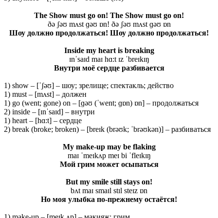
The Show must go on! The Show must go on!
ðə ʃəʊ mʌst ɡəʊ ɒn! ðə ʃəʊ mʌst ɡəʊ ɒn
Шоу должно продолжаться! Шоу должно продолжаться!
Inside my heart is breaking
ɪnˈsaɪd maɪ hɑ:t ɪz ˈbreɪkɪŋ
Внутри моё сердце разбивается
1) show – [ˈʃəʊ] – шоу; зрелище; спектакль; действо
1) must – [mʌst] – должен
1) go (went; gone) on – [ɡəʊ (ˈwent; ɡɒn) ɒn] – продолжаться
2) inside – [ɪnˈsaɪd] – внутри
1) heart – [hɑ:t] – сердце
2) break (broke; broken) – [breɪk (brəʊk; ˈbrəʊkən)] – разбиваться
My make-up may be flaking
maɪ ˈmeɪkʌp meɪ bi ˈfleɪkɪŋ
Мой
грим
может
осыпаться
But my smile still stays on!
bʌt maɪ smaɪl stɪl steɪz ɒn
Но моя улыбка по-прежнему остаётся!
1) make-up – [meɪk ʌp] – макияж; грим