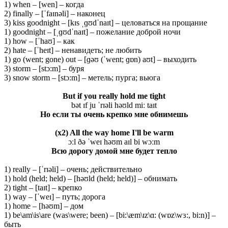
1) when – [wen] – когда
2) finally – [ˈfaɪnəli] – наконец
3) kiss goodnight – [kɪs ˌɡʊdˈnaɪt] – целоваться на прощание
1) goodnight – [ˌɡʊdˈnaɪt] – пожелание доброй ночи
1) how – [ˈhaʊ] – как
2) hate – [ˈheɪt] – ненавидеть; не любить
1) go (went; gone) out – [ɡəʊ (ˈwent; ɡɒn) aʊt] – выходить
3) storm – [stɔ:m] – буря
3) snow storm – [stɔ:m] – метель; пурга; вьюга
But if you really hold me tight
bət ɪf ju ˈrɪəli həʊld miː taɪt
Но если ты очень крепко мне обнимешь
(x2) All the way home I'll be warm
ɔːl ðə ˈweɪ həʊm aɪl bi wɔːm
Всю дорогу домой мне будет тепло
1) really – [ˈrɪəli] – очень; действительно
1) hold (held; held) – [həʊld (held; held)] – обнимать
2) tight – [taɪt] – крепко
1) way – [ˈweɪ] – путь; дорога
1) home – [həʊm] – дом
1) be\am\is\are (was\were; been) – [bi:\æm\ɪz\ɑ: (wɒz\wɜ:, bi:n)] –
быть