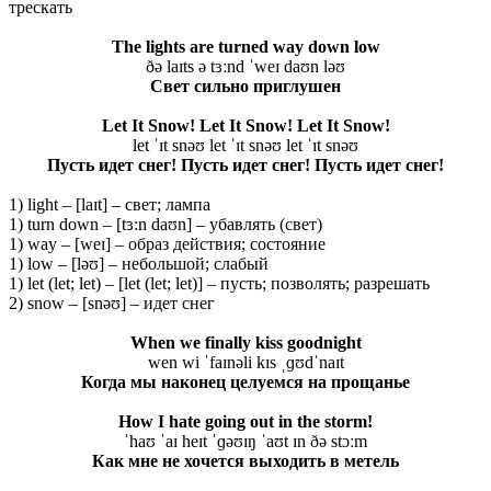
трескать
The lights are turned way down low
ðə laɪts ə tɜːnd ˈweɪ daʊn ləʊ
Свет сильно приглушен
Let
It
Snow
!
Let It Snow! Let It Snow!
let ˈɪt snəʊ let ˈɪt snəʊ let ˈɪt snəʊ
Пусть идет снег! Пусть идет снег! Пусть идет снег!
1) light – [laɪt] – свет; лампа
1) turn down – [tɜ:n daʊn] – убавлять (свет)
1) way – [weɪ] – образ действия; состояние
1) low – [ləʊ] – небольшой; слабый
1) let (let; let) – [let (let; let)] – пусть; позволять; разрешать
2) snow – [snəʊ] – идет снег
When we finally kiss goodnight
wen wi ˈfaɪnəli kɪs ˌɡʊdˈnaɪt
Когда мы наконец целуемся на прощанье
How I hate going out in the storm!
ˈhaʊ ˈaɪ heɪt ˈɡəʊɪŋ ˈaʊt ɪn ðə stɔːm
Как мне не хочется выходить в метель