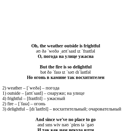
Oh, the weather outside is frightful
əʊ ðə ˈweðə ˌaʊtˈsaɪd ɪz ˈfraɪtfəl
О
,
погода
на
улице
ужасна
But the fire is so delightful
bət ðə ˈfaɪə ɪz ˈsəʊ dɪˈlaɪtfəl
Но огонь в камине так восхитителен
2) weather – [ˈweðə] – погода
1) outside – [aʊtˈsaɪd] – снаружи; на улице
4) frightful – [fraɪtfʊl] – ужасный
2) fire – [ˈfaɪə] – огонь
3) delightful – [dɪˈlaɪtfʊl] – восхитительный; очаровательный
And since we've no place to go
ənd sɪns wiv nəʊ ˈpleɪs tə ˈɡəʊ
И так как нам некуда идти