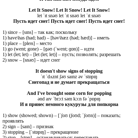
Let It Snow! Let It Snow! Let It Snow!
let ˈɪt snəʊ let ˈɪt snəʊ let ˈɪt snəʊ
Пусть идет снег! Пусть идет снег! Пусть идет снег!
1) since – [sɪns] – так как; поскольку
1) have\has (had; had) – [həv\hæz (həd; hæd)] – иметь
1) place – [pleɪs] – место
1) go (went; gone) – [ɡəʊ (ˈwent; ɡɒn)] – идти
1) let (let; let) – [let (let; let)] – пусть; позволять; разрешать
2) snow – [snəʊ] – идет снег
It doesn't show signs of stopping
ˈɪt ˈdʌznt ʃəʊ saɪnz əv ˈstɒpɪŋ
Снегопад
и
не
думает
прекращаться
And I've brought some corn for popping
ənd aɪv ˈbrɔːt səm kɔːn fə ˈpɒpɪŋ
И я принес немного кукурузы для попкорна
1) show (showed; shown) – [ˈʃoʊ (ʃoʊd; ˈʃoʊn)] – показать;
проявлять
2) sign – [saɪn] – признак
3) stopping – [ˈstɒpɪŋ] – прекращение
2) stop – [stɒp] – останавливаться; переставать