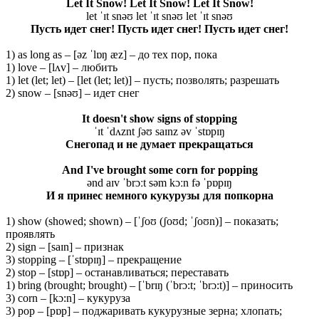
Let It Snow! Let It Snow! Let It Snow!
let ˈɪt snəʊ let ˈɪt snəʊ let ˈɪt snəʊ
Пусть идет снег! Пусть идет снег! Пусть идет снег!
1) as long as – [əz ˈlɒŋ æz] – до тех пор, пока
1) love – [lʌv] – любить
1) let (let; let) – [let (let; let)] – пусть; позволять; разрешать
2) snow – [snəʊ] – идет снег
It doesn't show signs of stopping
ˈɪt ˈdʌznt ʃəʊ saɪnz əv ˈstɒpɪŋ
Снегопад
и
не
думает
прекращаться
And I've brought some corn for popping
ənd aɪv ˈbrɔːt səm kɔːn fə ˈpɒpɪŋ
И я принес немного кукурузы для попкорна
1) show (showed; shown) – [ˈʃoʊ (ʃoʊd; ˈʃoʊn)] – показать;
проявлять
2) sign – [saɪn] – признак
3) stopping – [ˈstɒpɪŋ] – прекращение
2) stop – [stɒp] – останавливаться; переставать
1) bring (brought; brought) – [ˈbrɪŋ (ˈbrɔ:t; ˈbrɔ:t)] – приносить
3) corn – [kɔ:n] – кукуруза
3) pop – [pɒp] – поджаривать кукурузные зерна; хлопать;