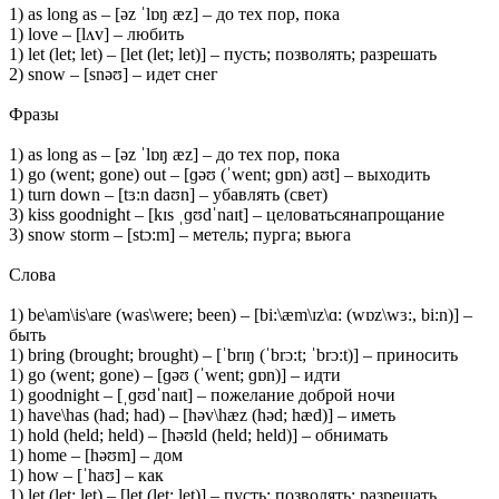
1) as long as – [əz ˈlɒŋ æz] – до тех пор, пока
1) love – [lʌv] – любить
1) let (let; let) – [let (let; let)] – пусть; позволять; разрешать
2) snow – [snəʊ] – идет снег
Фразы
1) as long as – [əz ˈlɒŋ æz] – до тех пор, пока
1) go (went; gone) out – [ɡəʊ (ˈwent; ɡɒn) aʊt] – выходить
1) turn down – [tɜ:n daʊn] – убавлять (свет)
3) kiss goodnight – [kɪs ˌɡʊdˈnaɪt] – целоватьсянапрощание
3) snow storm – [stɔ:m] – метель; пурга; вьюга
Слова
1) be\am\is\are (was\were; been) – [bi:\æm\ɪz\ɑ: (wɒz\wɜ:, bi:n)] –
быть
1) bring (brought; brought) – [ˈbrɪŋ (ˈbrɔ:t; ˈbrɔ:t)] – приносить
1) go (went; gone) – [ɡəʊ (ˈwent; ɡɒn)] – идти
1) goodnight – [ˌɡʊdˈnaɪt] – пожелание доброй ночи
1) have\has (had; had) – [həv\hæz (həd; hæd)] – иметь
1) hold (held; held) – [həʊld (held; held)] – обнимать
1) home – [həʊm] – дом
1) how – [ˈhaʊ] – как
1) let (let; let) – [let (let; let)] – пусть; позволять; разрешать