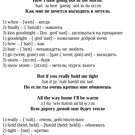
How I hate going out in the storm!
ˈhaʊ ˈaɪ heɪt ˈɡəʊɪŋ ˈaʊt ɪn ðə stɔːm
Как мне не хочется выходить в метель
1) when – [wen] – когда
2) finally – [ˈfaɪnəli] – наконец
3) kiss goodnight – [kɪs ˌɡʊdˈnaɪt] – целоваться на прощание
1) goodnight – [ˌɡʊdˈnaɪt] – пожелание доброй ночи
1) how – [ˈhaʊ] – как
2) hate – [ˈheɪt] – ненавидеть; не любить
1) go (went; gone) out – [ɡəʊ (ˈwent; ɡɒn) aʊt] – выходить
3) storm – [stɔ:m] – буря
3) snow storm – [stɔ:m] – метель; пурга; вьюга
But if you really hold me tight
bət ɪf ju ˈrɪəli həʊld miː taɪt
Но если ты очень крепко мне обнимешь
All the way home I'll be warm
ɔːl ðə ˈweɪ həʊm aɪl bi wɔːm
Всю дорогу домой мне будет тепло
1) really – [ˈrɪəli] – очень; действительно
1) hold (held; held) – [həʊld (held; held)] – обнимать
2) tight – [taɪt] – крепко