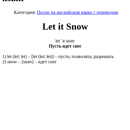
Категория:
Песни на английском языке с переводом
Let it Snow
let ˈɪt snəʊ
Пусть идет снег
1) let (let; let) – [let (let; let)] – пусть; позволять; разрешать
2) snow – [snəʊ] – идет снег