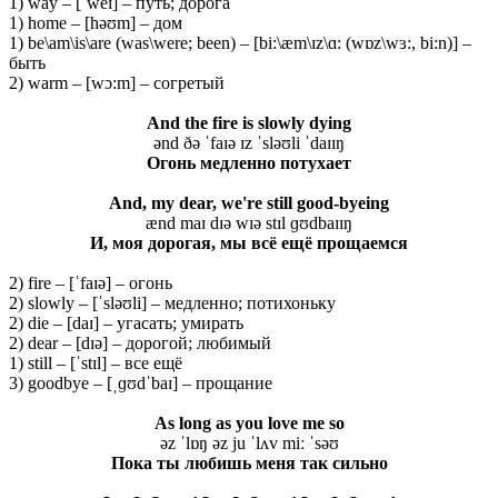
1) way – [ˈweɪ] – путь; дорога
1) home – [həʊm] – дом
1) be\am\is\are (was\were; been) – [bi:\æm\ɪz\ɑ: (wɒz\wɜ:, bi:n)] –
быть
2) warm – [wɔ:m] – согретый
And the fire is slowly dying
ənd ðə ˈfaɪə ɪz ˈsləʊli ˈdaɪɪŋ
Огонь
медленно
потухает
And, my dear, we're still good-byeing
ænd maɪ dɪə wɪə stɪl ɡʊdbaɪɪŋ
И, моя дорогая, мы всё ещё прощаемся
2) fire – [ˈfaɪə] – огонь
2) slowly – [ˈsləʊli] – медленно; потихоньку
2) die – [daɪ] – угасать; умирать
2) dear – [dɪə] – дорогой; любимый
1) still – [ˈstɪl] – все ещё
3) goodbye – [ˌɡʊdˈbaɪ] – прощание
As long as you love me so
əz ˈlɒŋ əz ju ˈlʌv miː ˈsəʊ
Пока ты любишь меня так сильно