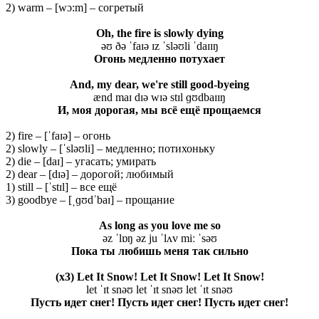
2) warm – [wɔ:m] – согретый
Oh, the fire is slowly dying
əʊ ðə ˈfaɪə ɪz ˈsləʊli ˈdaɪɪŋ
Огонь
медленно
потухает
And, my dear, we're still good-byeing
ænd maɪ dɪə wɪə stɪl ɡʊdbaɪɪŋ
И, моя дорогая, мы всё ещё прощаемся
2) fire – [ˈfaɪə] – огонь
2) slowly – [ˈsləʊli] – медленно; потихоньку
2) die – [daɪ] – угасать; умирать
2) dear – [dɪə] – дорогой; любимый
1) still – [ˈstɪl] – все ещё
3) goodbye – [ˌɡʊdˈbaɪ] – прощание
As long as you love me so
əz ˈlɒŋ əz ju ˈlʌv miː ˈsəʊ
Пока ты любишь меня так сильно
(x3) Let It Snow! Let It Snow! Let It Snow!
let ˈɪt snəʊ let ˈɪt snəʊ let ˈɪt snəʊ
Пусть идет снег! Пусть идет снег! Пусть идет снег!