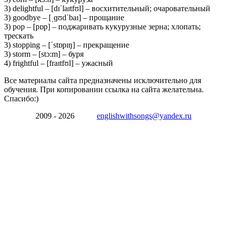
3) delightful – [dɪˈlaɪtfʊl] – восхитительный; очаровательный
3) goodbye – [ˌɡʊdˈbaɪ] – прощание
3) pop – [pɒp] – поджаривать кукурузные зерна; хлопать;
трескать
3) stopping – [ˈstɒpɪŋ] – прекращение
3) storm – [stɔ:m] – буря
4) frightful – [fraɪtfʊl] – ужасный
Все материалы сайта предназначены исключительно для
обучения. При копировании ссылка на сайта желательна.
Спасибо:)
2009 - 2026
englishwithsongs@yandex.ru