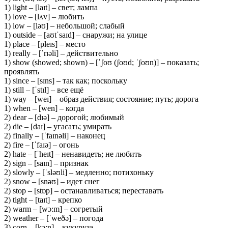
1) light – [laɪt] – свет; лампа
1) love – [lʌv] – любить
1) low – [ləʊ] – небольшой; слабый
1) outside – [aʊtˈsaɪd] – снаружи; на улице
1) place – [pleɪs] – место
1) really – [ˈrɪəli] – действительно
1) show (showed; shown) – [ˈʃoʊ (ʃoʊd; ˈʃoʊn)] – показать;
проявлять
1) since – [sɪns] – так как; поскольку
1) still – [ˈstɪl] – все ещё
1) way – [weɪ] – образ действия; состояние; путь; дорога
1) when – [wen] – когда
2) dear – [dɪə] – дорогой; любимый
2) die – [daɪ] – угасать; умирать
2) finally – [ˈfaɪnəli] – наконец
2) fire – [ˈfaɪə] – огонь
2) hate – [ˈheɪt] – ненавидеть; не любить
2) sign – [saɪn] – признак
2) slowly – [ˈsləʊli] – медленно; потихоньку
2) snow – [snəʊ] – идет снег
2) stop – [stɒp] – останавливаться; переставать
2) tight – [taɪt] – крепко
2) warm – [wɔ:m] – согретый
2) weather – [ˈweðə] – погода
3) corn – [kɔ:n] – кукуруза