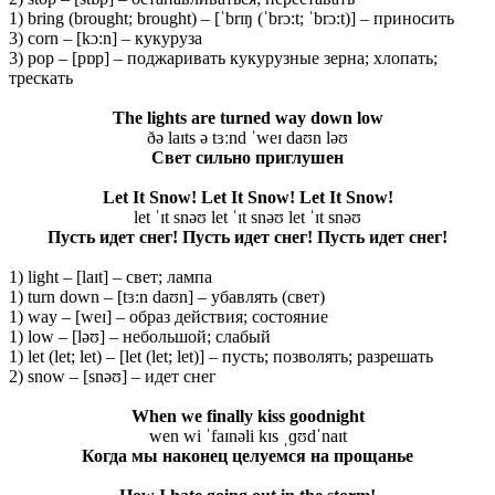
1) bring (brought; brought) – [ˈbrɪŋ (ˈbrɔ:t; ˈbrɔ:t)] – приносить
3) corn – [kɔ:n] – кукуруза
3) pop – [pɒp] – поджаривать кукурузные зерна; хлопать;
трескать
The lights are turned way down low
ðə laɪts ə tɜːnd ˈweɪ daʊn ləʊ
Свет сильно приглушен
Let
It
Snow
!
Let It Snow! Let It Snow!
let ˈɪt snəʊ let ˈɪt snəʊ let ˈɪt snəʊ
Пусть идет снег! Пусть идет снег! Пусть идет снег!
1) light – [laɪt] – свет; лампа
1) turn down – [tɜ:n daʊn] – убавлять (свет)
1) way – [weɪ] – образ действия; состояние
1) low – [ləʊ] – небольшой; слабый
1) let (let; let) – [let (let; let)] – пусть; позволять; разрешать
2) snow – [snəʊ] – идет снег
When we finally kiss goodnight
wen wi ˈfaɪnəli kɪs ˌɡʊdˈnaɪt
Когда мы наконец целуемся на прощанье