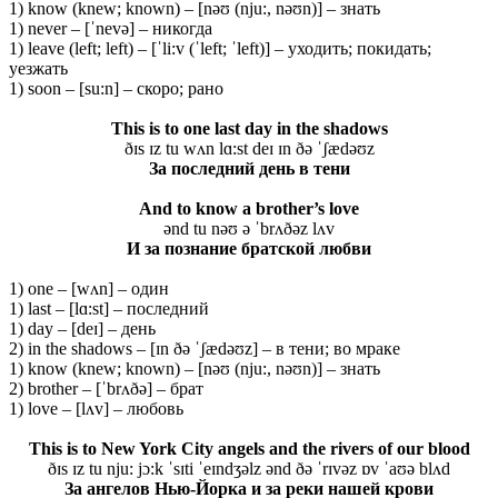
1) know (knew; known) – [nəʊ (nju:, nəʊn)] – знать
1) never – [ˈnevə] – никогда
1) leave (left; left) – [ˈli:v (ˈleft; ˈleft)] – уходить; покидать;
уезжать
1) soon – [su:n] – скоро; рано
This is to one last day in the shadows
ðɪs ɪz tu wʌn lɑ:st deɪ ɪn ðə ˈʃædəʊz
За последний день в тени
And to know a brother’s love
ənd tu nəʊ ə ˈbrʌðəz lʌv
И за познание братской любви
1) one – [wʌn] – один
1) last – [lɑ:st] – последний
1) day – [deɪ] – день
2) in the shadows – [ɪn ðə ˈʃædəʊz] – в тени; во мраке
1) know (knew; known) – [nəʊ (nju:, nəʊn)] – знать
2) brother – [ˈbrʌðə] – брат
1) love – [lʌv] – любовь
This is to New York City angels and the rivers of our blood
ðɪs ɪz tu nju: jɔ:k ˈsɪti ˈeɪndʒəlz ənd ðə ˈrɪvəz ɒv ˈaʊə blʌd
За ангелов Нью-Йорка и за реки нашей крови