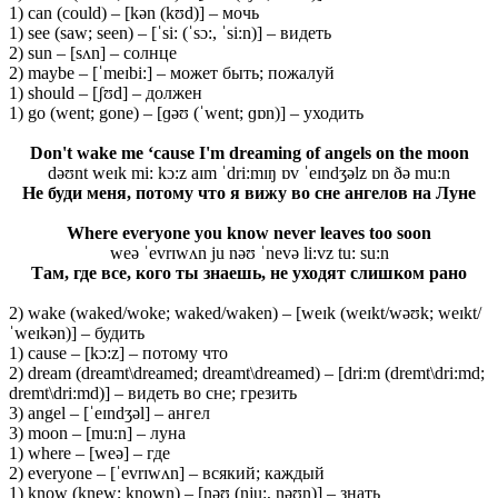
1) can (could) – [kən (kʊd)] – мочь
1) see (saw; seen) – [ˈsi: (ˈsɔ:, ˈsi:n)] – видеть
2) sun – [sʌn] – солнце
2) maybe – [ˈmeɪbi:] – может быть; пожалуй
1) should – [ʃʊd] – должен
1) go (went; gone) – [ɡəʊ (ˈwent; ɡɒn)] – уходить
Don't wake me ‘cause I'm dreaming of angels on the moon
dəʊnt weɪk mi: kɔ:z aɪm ˈdri:mɪŋ ɒv ˈeɪndʒəlz ɒn ðə mu:n
Не буди меня, потому что я вижу во сне ангелов на Луне
Where everyone you know never leaves too soon
weə ˈevrɪwʌn ju nəʊ ˈnevə li:vz tu: su:n
Там, где все, кого ты знаешь, не уходят слишком рано
2) wake (waked/woke; waked/waken) – [weɪk (weɪkt/wəʊk; weɪkt/
ˈweɪkən)] – будить
1) cause – [kɔ:z] – потому что
2) dream (dreamt\dreamed; dreamt\dreamed) – [dri:m (dremt\dri:md;
dremt\dri:md)] – видеть во сне; грезить
3) angel – [ˈeɪndʒəl] – ангел
3) moon – [mu:n] – луна
1) where – [weə] – где
2) everyone – [ˈevrɪwʌn] – всякий; каждый
1) know (knew; known) – [nəʊ (nju:, nəʊn)] – знать