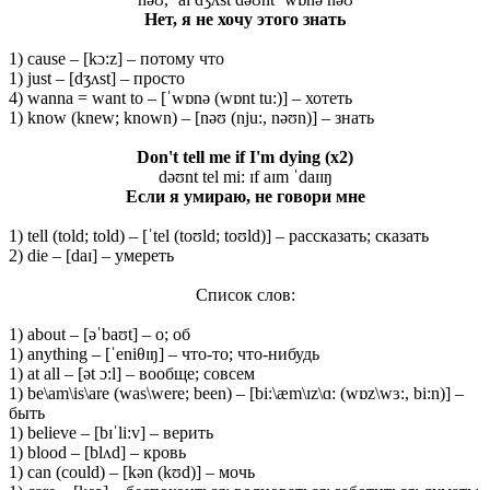
Нет, я не хочу этого знать
1) cause – [kɔ:z] – потому что
1) just – [dʒʌst] – просто
4) wanna = want to – [ˈwɒnə (wɒnt tu:)] – хотеть
1) know (knew; known) – [nəʊ (nju:, nəʊn)] – знать
Don't tell me if I'm dying (x2)
dəʊnt tel mi: ɪf aɪm ˈdaɪɪŋ
Если я умираю, не говори мне
1) tell (told; told) – [ˈtel (toʊld; toʊld)] – рассказать; сказать
2) die – [daɪ] – умереть
Список слов:
1) about – [əˈbaʊt] – о; об
1) anything – [ˈeniθɪŋ] – что-то; что-нибудь
1) at all – [ət ɔ:l] – вообще; совсем
1) be\am\is\are (was\were; been) – [bi:\æm\ɪz\ɑ: (wɒz\wɜ:, bi:n)] –
быть
1) believe – [bɪˈli:v] – верить
1) blood – [blʌd] – кровь
1) can (could) – [kən (kʊd)] – мочь