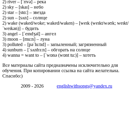
2) river – [ˈrɪvə] – река
2) sky – [skaɪ] – небо
2) star – [stɑ:] – звезда
2) sun – [sʌn] – солнце
2) wake (waked/woke; waked/waken) – [weɪk (weɪkt/wəʊk; weɪkt/
ˈweɪkən)] – будить
3) angel – [ˈeɪndʒəl] – ангел
3) moon – [mu:n] – луна
3) polluted – [pəˈlu:tɪd] – запыленный; загрязненный
4) sunburn – [ˈsʌnbɜ:n] – обгорать на солнце
4) wanna = want to – [ˈwɒnə (wɒnt tu:)] – хотеть
Все материалы сайта предназначены исключительно для
обучения. При копировании ссылка на сайта желательна.
Спасибо:)
2009 - 2026
englishwithsongs@yandex.ru