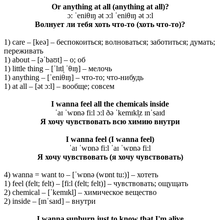
Or anything at all (anything at all)?
ɔ: ˈeniθɪŋ ət ɔ:l ˈeniθɪŋ ət ɔ:l
Волнует ли тебя хоть что-то (хоть что-то)?
1) care – [keə] – беспокоиться; волноваться; заботиться; думать;
переживать
1) about – [əˈbaʊt] – о; об
1) little thing – [ˈlɪtl̩ ˈθɪŋ] – мелочь
1) anything – [ˈeniθɪŋ] – что-то; что-нибудь
1) at all – [ət ɔ:l] – вообще; совсем
I wanna feel all the chemicals inside
ˈaɪ ˈwɒnə fi:l ɔ:l ðə ˈkemɪkl̩z ɪnˈsaɪd
Я хочу чувствовать всю химию внутри
I wanna feel (I wanna feel)
ˈaɪ ˈwɒnə fi:l ˈaɪ ˈwɒnə fi:l
Я хочу чувствовать (я хочу чувствовать)
4) wanna = want to – [ˈwɒnə (wɒnt tu:)] – хотеть
1) feel (felt; felt) – [fi:l (felt; felt)] – чувствовать; ощущать
2) chemical – [ˈkemɪkl̩] – химическое вещество
2) inside – [ɪnˈsaɪd] – внутри
I wanna sunburn just to know that I'm alive