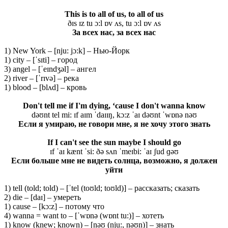
This is to all of us, to all of us
ðɪs ɪz tu ɔ:l ɒv ʌs, tu ɔ:l ɒv ʌs
За всех нас, за всех нас
1) New York – [nju: jɔ:k] – Нью-Йорк
1) city – [ˈsɪti] – город
3) angel – [ˈeɪndʒəl] – ангел
2) river – [ˈrɪvə] – река
1) blood – [blʌd] – кровь
Don't tell me if I'm dying, ‘cause I don't wanna know
dəʊnt tel mi: ɪf aɪm ˈdaɪɪŋ, kɔ:z ˈaɪ dəʊnt ˈwɒnə nəʊ
Если я умираю, не говори мне, я не хочу этого знать
If I can't see the sun maybe I should go
ɪf ˈaɪ kænt ˈsi: ðə sʌn ˈmeɪbi: ˈaɪ ʃud ɡəʊ
Если больше мне не видеть солнца, возможно, я должен
уйти
1) tell (told; told) – [ˈtel (toʊld; toʊld)] – рассказать; сказать
2) die – [daɪ] – умереть
1) cause – [kɔ:z] – потому что
4) wanna = want to – [ˈwɒnə (wɒnt tu:)] – хотеть
1) know (knew; known) – [nəʊ (nju:, nəʊn)] – знать