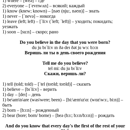
1) where – [weə] – где
2) everyone – [ˈevrɪwʌn] – всякий; каждый
1) know (knew; known) – [nəʊ (nju:, nəʊn)] – знать
1) never – [ˈnevə] – никогда
1) leave (left; left) – [ˈli:v (ˈleft; ˈleft)] – уходить; покидать;
уезжать
1) soon – [su:n] – скоро; рано
Do you believe in the day that you were born?
du ju bɪˈli:v ɪn ðə deɪ ðət ju wɜ: bɔ:n
Веришь ли ты в день своего рождения
Tell me do you believe?
tel mi: du ju bɪˈli:v
Скажи
, веришь
ли
?
1) tell (told; told) – [ˈtel (toʊld; toʊld)] – сказать
1) believe – [bɪˈli:v] – верить
1) day – [deɪ] – день
1) be\am\is\are (was\were; been) – [bi:\æm\ɪz\ɑ: (wɒz\wɜ:, bi:n)] –
быть
2) born – [bɔ:n] – рожденный
2) bear (bore; born/ borne) – [beə (bɔ:; bɔ:n/bɔ:n)] – рождать
And do you know that every day's the first of the rest of your