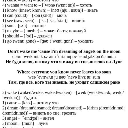
4) wanna = want to – [ˈwɒnə (wɒnt tu:)] – хотеть
1) know (knew; known) – [nəʊ (nju:, nəʊn)] – знать
1) can (could) – [kən (kʊd)] – мочь
1) see (saw; seen) – [ˈsi: (ˈsɔ:, ˈsi:n)] – видеть
2) sun – [sʌn] – солнце
2) maybe – [ˈmeɪbi:] – может быть; пожалуй
1) should – [ʃʊd] – должен
1) go (went; gone) – [ɡəʊ (ˈwent; ɡɒn)] – уходить
Don't wake me ‘cause I'm dreaming of angels on the moon
dəʊnt weɪk mi: kɔ:z aɪm ˈdri:mɪŋ ɒv ˈeɪndʒəlz ɒn ðə mu:n
Не буди меня, потому что я вижу во сне ангелов на Луне
Where everyone you know never leaves too soon
weə ˈevrɪwʌn ju nəʊ ˈnevə li:vz tu: su:n
Там, где все, кого ты знаешь, не уходят слишком рано
2) wake (waked/woke; waked/waken) – [weɪk (weɪkt/wəʊk; weɪkt/
ˈweɪkən)] – будить
1) cause – [kɔ:z] – потому что
2) dream (dreamt\dreamed; dreamt\dreamed) – [dri:m (dremt\dri:md;
dremt\dri:md)] – видеть во сне; грезить
3) angel – [ˈeɪndʒəl] – ангел
3) moon – [mu:n] – луна