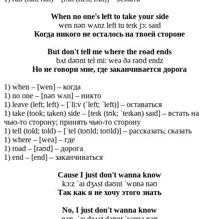
When no one's left to take your side
wen nəʊ wʌnz left tu teɪk jɔ: saɪd
Когда никого не осталось на твоей стороне
But don't tell me where the road ends
bʌt dəʊnt tel mi: weə ðə rəʊd endz
Но не говори мне, где заканчивается дорога
1) when – [wen] – когда
1) no one – [nəʊ wʌn] – никто
1) leave (left; left) – [ˈli:v (ˈleft; ˈleft)] – оставаться
1) take (took; taken) side – [teɪk (tʊk; ˈteɪkən) saɪd] – встать на
чью-то сторону; принять чью-то сторону
1) tell (told; told) – [ˈtel (toʊld; toʊld)] – рассказать; сказать
1) where – [weə] – где
1) road – [rəʊd] – дорога
1) end – [end] – заканчиваться
Cause I just don't wanna know
kɔ:z ˈaɪ dʒʌst dəʊnt ˈwɒnə nəʊ
Так как я не хочу этого знать
No, I just don't wanna know
nəʊ, ˈaɪ dʒʌst dəʊnt ˈwɒnə nəʊ