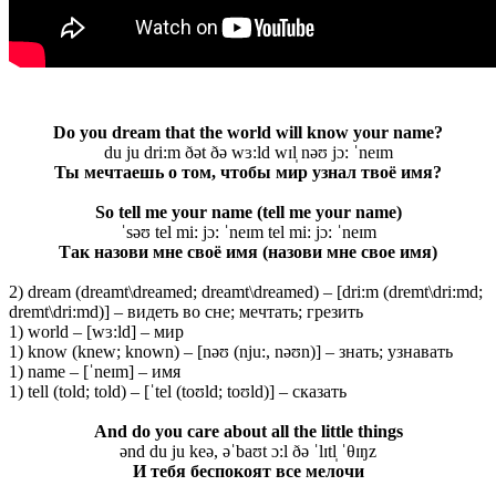
Do you dream that the world will know your name?
du ju dri:m ðət ðə wɜ:ld wɪl̩ nəʊ jɔ: ˈneɪm
Ты мечтаешь о том, чтобы мир узнал твоё имя?
So tell me your name (tell me your name)
ˈsəʊ tel mi: jɔ: ˈneɪm tel mi: jɔ: ˈneɪm
Так назови мне своё имя (назови мне свое имя)
2) dream (dreamt\dreamed; dreamt\dreamed) – [dri:m (dremt\dri:md;
dremt\dri:md)] – видеть во сне; мечтать; грезить
1) world – [wɜ:ld] – мир
1) know (knew; known) – [nəʊ (nju:, nəʊn)] – знать; узнавать
1) name – [ˈneɪm] – имя
1) tell (told; told) – [ˈtel (toʊld; toʊld)] – сказать
And do you care about all the little things
ənd du ju keə, əˈbaʊt ɔ:l ðə ˈlɪtl̩ ˈθɪŋz
И тебя беспокоят все мелочи