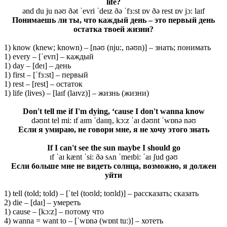
life?
ənd du ju nəʊ ðət ˈevri ˈdeɪz ðə ˈfɜ:st ɒv ðə rest ɒv jɔ: laɪf
Понимаешь ли ты, что каждый день – это первый день
остатка твоей жизни?
1) know (knew; known) – [nəʊ (nju:, nəʊn)] – знать; понимать
1) every – [ˈevrɪ] – каждый
1) day – [deɪ] – день
1) first – [ˈfɜ:st] – первый
1) rest – [rest] – остаток
1) life (lives) – [laɪf (laɪvz)] – жизнь (жизни)
Don't tell me if I'm dying, ‘cause I don't wanna know
dəʊnt tel mi: ɪf aɪm ˈdaɪɪŋ, kɔ:z ˈaɪ dəʊnt ˈwɒnə nəʊ
Если я умираю, не говори мне, я не хочу этого знать
If I can't see the sun maybe I should go
ɪf ˈaɪ kænt ˈsi: ðə sʌn ˈmeɪbi: ˈaɪ ʃud ɡəʊ
Если больше мне не видеть солнца, возможно, я должен
уйти
1) tell (told; told) – [ˈtel (toʊld; toʊld)] – рассказать; сказать
2) die – [daɪ] – умереть
1) cause – [kɔ:z] – потому что
4) wanna = want to – [ˈwɒnə (wɒnt tu:)] – хотеть