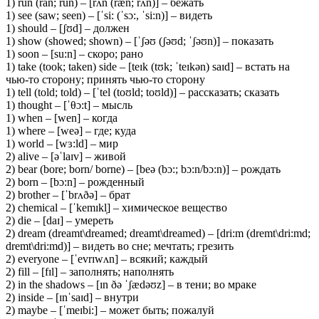
1) run (ran; run) – [rʌn (ræn; rʌn)] – бежать
1) see (saw; seen) – [ˈsi: (ˈsɔ:, ˈsi:n)] – видеть
1) should – [ʃʊd] – должен
1) show (showed; shown) – [ˈʃəʊ (ʃəʊd; ˈʃəʊn)] – показать
1) soon – [su:n] – скоро; рано
1) take (took; taken) side – [teɪk (tʊk; ˈteɪkən) saɪd] – встать на
чью-то сторону; принять чью-то сторону
1) tell (told; told) – [ˈtel (toʊld; toʊld)] – рассказать; сказать
1) thought – [ˈθɔ:t] – мысль
1) when – [wen] – когда
1) where – [weə] – где; куда
1) world – [wɜ:ld] – мир
2) alive – [əˈlaɪv] – живой
2) bear (bore; born/ borne) – [beə (bɔ:; bɔ:n/bɔ:n)] – рождать
2) born – [bɔ:n] – рожденный
2) brother – [ˈbrʌðə] – брат
2) chemical – [ˈkemɪkl̩] – химическое вещество
2) die – [daɪ] – умереть
2) dream (dreamt\dreamed; dreamt\dreamed) – [dri:m (dremt\dri:md;
dremt\dri:md)] – видеть во сне; мечтать; грезить
2) everyone – [ˈevrɪwʌn] – всякий; каждый
2) fill – [fɪl] – заполнять; наполнять
2) in the shadows – [ɪn ðə ˈʃædəʊz] – в тени; во мраке
2) inside – [ɪnˈsaɪd] – внутри
2) maybe – [ˈmeɪbi:] – может быть; пожалуй