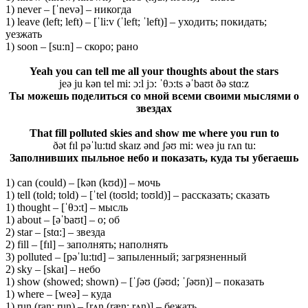
1) never – [ˈnevə] – никогда
1) leave (left; left) – [ˈli:v (ˈleft; ˈleft)] – уходить; покидать;
уезжать
1) soon – [su:n] – скоро; рано
Yeah you can tell me all your thoughts about the stars
jeə ju kən tel mi: ɔ:l jɔ: ˈθɔ:ts əˈbaʊt ðə stɑ:z
Ты можешь поделиться со мной всеми своими мыслями о
звездах
That fill polluted skies and show me where you run to
ðət fɪl pəˈlu:tɪd skaɪz ənd ʃəʊ mi: weə ju rʌn tu:
Заполнивших пыльное небо и показать, куда ты убегаешь
1) can (could) – [kən (kʊd)] – мочь
1) tell (told; told) – [ˈtel (toʊld; toʊld)] – рассказать; сказать
1) thought – [ˈθɔ:t] – мысль
1) about – [əˈbaʊt] – о; об
2) star – [stɑ:] – звезда
2) fill – [fɪl] – заполнять; наполнять
3) polluted – [pəˈlu:tɪd] – запыленный; загрязненный
2) sky – [skaɪ] – небо
1) show (showed; shown) – [ˈʃəʊ (ʃəʊd; ˈʃəʊn)] – показать
1) where – [weə] – куда
1) run (ran; run) – [rʌn (ræn; rʌn)] – бежать