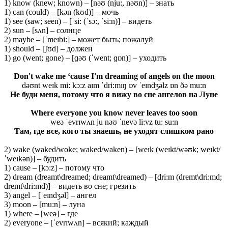
1) know (knew; known) – [nəʊ (nju:, nəʊn)] – знать
1) can (could) – [kən (kʊd)] – мочь
1) see (saw; seen) – [ˈsi: (ˈsɔ:, ˈsi:n)] – видеть
2) sun – [sʌn] – солнце
2) maybe – [ˈmeɪbi:] – может быть; пожалуй
1) should – [ʃʊd] – должен
1) go (went; gone) – [ɡəʊ (ˈwent; ɡɒn)] – уходить
Don't wake me ‘cause I'm dreaming of angels on the moon
dəʊnt weɪk mi: kɔ:z aɪm ˈdri:mɪŋ ɒv ˈeɪndʒəlz ɒn ðə mu:n
Не буди меня, потому что я вижу во сне ангелов на Луне
Where everyone you know never leaves too soon
weə ˈevrɪwʌn ju nəʊ ˈnevə li:vz tu: su:n
Там, где все, кого ты знаешь, не уходят слишком рано
2) wake (waked/woke; waked/waken) – [weɪk (weɪkt/wəʊk; weɪkt/
ˈweɪkən)] – будить
1) cause – [kɔ:z] – потому что
2) dream (dreamt\dreamed; dreamt\dreamed) – [dri:m (dremt\dri:md;
dremt\dri:md)] – видеть во сне; грезить
3) angel – [ˈeɪndʒəl] – ангел
3) moon – [mu:n] – луна
1) where – [weə] – где
2) everyone – [ˈevrɪwʌn] – всякий; каждый