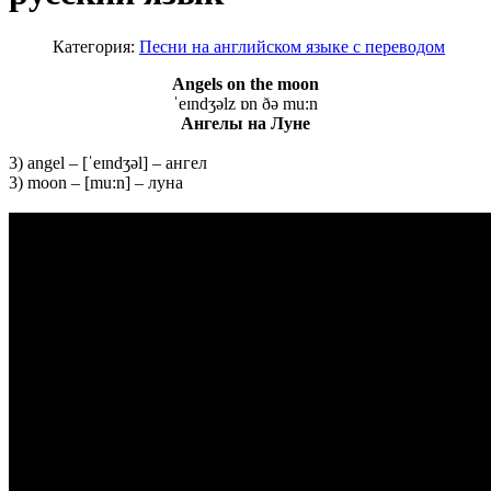
Категория:
Песни на английском языке с переводом
Angels on the moon
ˈeɪndʒəlz ɒn ðə mu:n
Ангелы
на
Луне
3) angel – [ˈeɪndʒəl] – ангел
3) moon – [mu:n] – луна