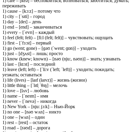
1) care – [keə] – беспокоиться; волноваться; заботиться; думать;
переживать
1) cause – [kɔ:z] – потому что
1) city – [ˈsɪti] – город
1) day – [deɪ] – день
1) end – [end] – заканчиваться
1) every – [ˈevrɪ] – каждый
1) feel (felt; felt) – [fi:l (felt; felt)] – чувствовать; ощущать
1) first – [ˈfɜ:st] – первый
1) go (went; gone) – [ɡəʊ (ˈwent; ɡɒn)] – уходить
1) just – [dʒʌst] – лишь; просто
1) know (knew; known) – [nəʊ (nju:, nəʊn)] – знать; узнавать
1) last – [lɑ:st] – последний
1) leave (left; left) – [ˈli:v (ˈleft; ˈleft)] – уходить; покидать;
уезжать; оставаться
1) life (lives) – [laɪf (laɪvz)] – жизнь (жизни)
1) little thing – [ˈlɪtl̩ ˈθɪŋ] – мелочь
1) love – [lʌv] – любовь
1) name – [ˈneɪm] – имя
1) never – [ˈnevə] – никогда
1) New York – [nju: jɔ:k] – Нью-Йорк
1) no one – [nəʊ wʌn] – никто
1) one – [wʌn] – один
1) rest – [rest] – остаток
1) road – [rəʊd] – дорога