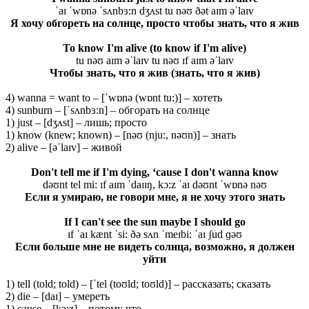
ˈaɪ ˈwɒnə ˈsʌnbɜ:n dʒʌst tu nəʊ ðət aɪm əˈlaɪv
Я хочу обгореть на солнце, просто чтобы знать, что я жив
To know I'm alive (to know if I'm alive)
tu nəʊ aɪm əˈlaɪv tu nəʊ ɪf aɪm əˈlaɪv
Чтобы знать, что я жив (знать, что я жив)
4) wanna = want to – [ˈwɒnə (wɒnt tu:)] – хотеть
4) sunburn – [ˈsʌnbɜ:n] – обгорать на солнце
1) just – [dʒʌst] – лишь; просто
1) know (knew; known) – [nəʊ (nju:, nəʊn)] – знать
2) alive – [əˈlaɪv] – живой
Don't tell me if I'm dying, ‘cause I don't wanna know
dəʊnt tel mi: ɪf aɪm ˈdaɪɪŋ, kɔ:z ˈaɪ dəʊnt ˈwɒnə nəʊ
Если я умираю, не говори мне, я не хочу этого знать
If I can't see the sun maybe I should go
ɪf ˈaɪ kænt ˈsi: ðə sʌn ˈmeɪbi: ˈaɪ ʃud ɡəʊ
Если больше мне не видеть солнца, возможно, я должен
уйти
1) tell (told; told) – [ˈtel (toʊld; toʊld)] – рассказать; сказать
2) die – [daɪ] – умереть
1) cause – [kɔ:z] – потому что