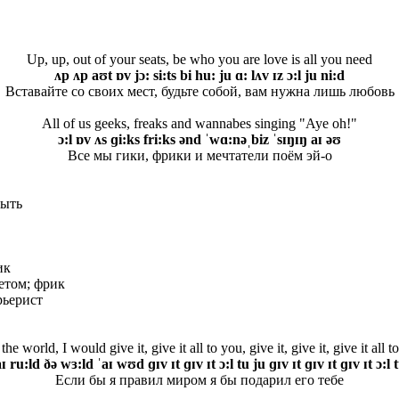
Up, up, out of your seats, be who you are love is all you need
ʌp ʌp aʊt ɒv jɔ: si:ts bi hu: ju ɑ: lʌv ɪz ɔ:l ju ni:d
Вставайте со своих мест, будьте собой, вам нужна лишь любовь
All of us geeks, freaks and wannabes singing "Aye oh!"
ɔ:l ɒv ʌs ɡi:ks fri:ks ənd ˈwɑ:nəˌbiz ˈsɪŋɪŋ aɪ əʊ
Все мы гики, фрики и мечтатели поём эй-о
быть
ик
етом; фрик
рьерист
 the world, I would give it, give it all to you, give it, give it, give it all 
aɪ ru:ld ðə wɜ:ld ˈaɪ wʊd ɡɪv ɪt ɡɪv ɪt ɔ:l tu ju ɡɪv ɪt ɡɪv ɪt ɡɪv ɪt ɔ:l 
Если бы я правил миром я бы подарил его тебе