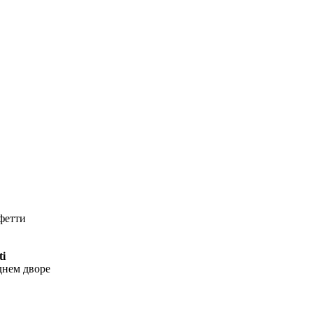
нфетти
ti
днем дворе