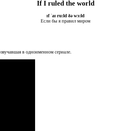
If I ruled the world
ɪf ˈaɪ ru:ld ðə wɜ:ld
Если бы я правил миром
прозвучавшая в одноименном сериале.