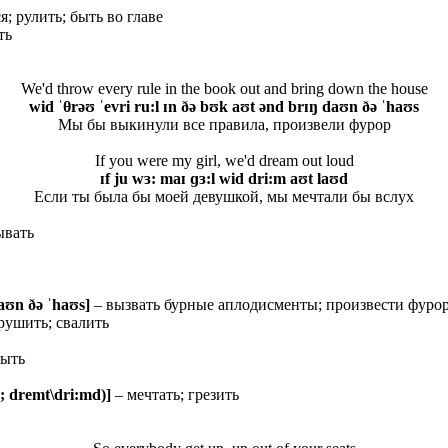
; рулить; быть во главе
ть
We'd throw every rule in the book out and bring down the house
wid ˈθrəʊ ˈevri ru:l ɪn ðə bʊk aʊt ənd brɪŋ daʊn ðə ˈhaʊs
Мы бы выкинули все правила, произвели фурор
If you were my girl, we'd dream out loud
ɪf ju wɜ: maɪ ɡɜ:l wid dri:m aʊt laʊd
Если ты была бы моей девушкой, мы мечтали бы вслух
ывать
daʊn ðə ˈhaʊs]
– вызвать бурные аплодисменты; произвести фуро
рушить; свалить
быть
; dremt\dri:md)]
– мечтать; грезить