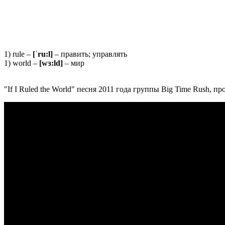
1) rule –
[ˈru:l]
– править; управлять
1) world –
[wɜ:ld]
– мир
"If I Ruled the World" песня 2011 года группы Big Time Rush, 