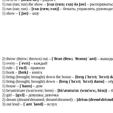
1) run (ran; run) the show –
[rʌn (ræn; rʌn) ðə ʃəʊ]
– распоряжаться
1) run (ran; run) –
[
rʌ
n (
ræ
n;
rʌ
n)]
– бежать; управлять; руководи
1) show –
[ˈʃəʊ]
– шоу
2) throw (threw; thrown) out –
[ˈθrəʊ (
θ
ru:; ˈθ
rəʊn) ˈaʊt]
– выкид
1) every –
[ˈevrɪ]
– каждый
1) rule –
[ˈru:l]
– правило
1) book –
[bʊk]
– книга
1) bring (brought; brought) down the house –
[brɪŋ (ˈbrɔ:t; ˈbrɔ:t) 
1) bring (brought; brought) down –
[brɪŋ (ˈbrɔ:t; ˈbrɔ:t) daʊn]
– об
1) house –
[ˈhaʊs]
– дом
1) be\am\is\are (was\were; been) –
[bi:\æm\ɪz\ɑ: (wɒz\wɜ:, bi:n)]
– 
2) girl –
[ɡɜ:l]
– девушка; девочка
2) dream (dreamt\dreamed; dreamt\dreamed) –
[dri:m (dremt\dri:md
3) out loud –
[ˈaʊt ˈlaʊd]
– вслух