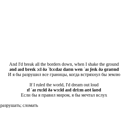
And I'd break all the borders down, when I shake the ground
ənd aɪd breɪk ɔ:l ðə ˈbɔ:dəz daʊn wen ˈaɪ ʃeɪk ðə ɡraʊnd
И я бы разрушил все границы, когда встряхнул бы землю
If I ruled the world, I'd dream out loud
ɪf ˈaɪ ru:ld ðə wɜ:ld aɪd dri:m aʊt laʊd
Если бы я правил миром, я бы мечтал вслух
разрушать; сломать