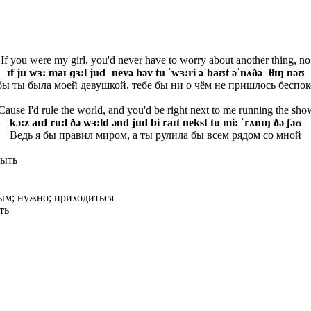
If you were my girl, you'd never have to worry about another thing, no
ɪf ju wɜ: maɪ ɡɜ:l jud ˈnevə həv tu ˈwɜ:ri əˈbaʊt əˈnʌðə ˈθ
ɪŋ nəʊ
бы ты была моей девушкой, тебе бы ни о чём не пришлось беспок
'Cause I'd rule the world, and you'd be right next to me running the sho
kɔ:z aɪd ru:l ðə wɜ:ld ənd jud bi raɪt nekst tu mi: ˈrʌnɪŋ ðə ʃəʊ
Ведь я бы правил миром, а ты рулила бы всем рядом со мной
быть
ым; нужно; приходиться
ть