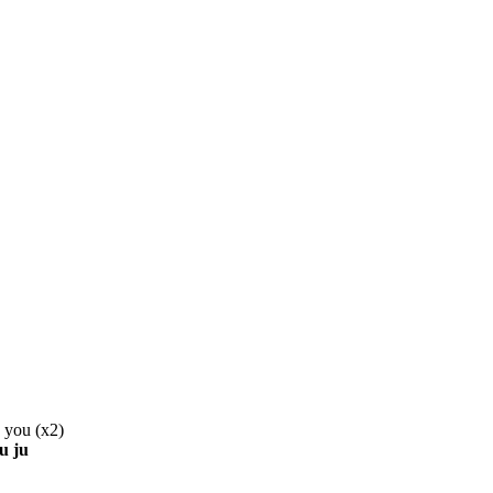
to you (x2)
tu ju