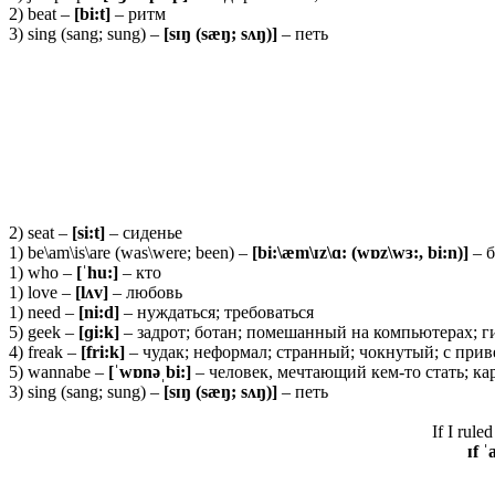
2) beat –
[bi:t]
– ритм
3) sing (sang; sung) –
[sɪŋ (sæŋ; sʌŋ)]
– петь
2) seat –
[si:t]
– сиденье
1) be\am\is\are (was\were; been) –
[bi:\æm\ɪz\ɑ: (wɒz\wɜ:, bi:n)]
– 
1) who –
[ˈ
hu:]
– кто
1) love –
[
lʌ
v]
– любовь
1) need –
[
ni:
d]
– нуждаться; требоваться
5) geek –
[ɡ
i:
k]
– задрот; ботан; помешанный на компьютерах; г
4) freak –
[
fri:
k]
– чудак; неформал; странный; чокнутый; с прив
5) wannabe –
[ˈ
wɒ
nəˌ
bi:]
– человек, мечтающий кем-то стать; ка
3) sing (sang; sung) –
[sɪŋ (sæŋ; sʌŋ)]
– петь
If I ruled
ɪf ˈ