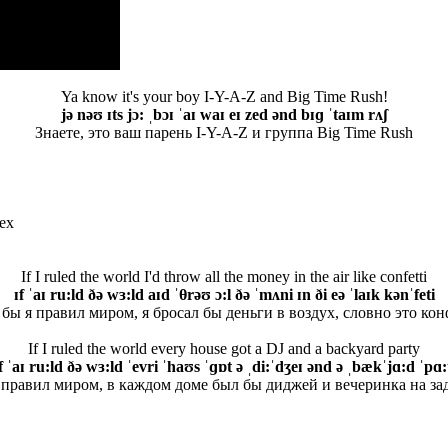
Ya know it's your boy I-Y-A-Z and Big Time Rush!
jə nəʊ ɪts jɔ: ˌbɔɪ ˈaɪ waɪ eɪ zed ənd bɪɡ ˈtaɪm rʌʃ
Знаете, это ваш парень I-Y-A-Z и группа Big Time Rush
ех
If I ruled the world I'd throw all the money in the air like confetti
ɪf ˈaɪ ru:ld ðə wɜ:ld aɪd ˈθ
rəʊ ɔ:l ðə ˈmʌni ɪn ði eə ˈlaɪk kənˈfeti
бы я правил миром, я бросал бы деньги в воздух, словно это ко
If I ruled the world every house got a DJ and a backyard party
f ˈaɪ ru:ld ðə wɜ:ld ˈevri ˈhaʊs ˈɡɒt ə ˌdi:ˈdʒeɪ ənd ə ˌbækˈjɑ:d ˈpɑ:
 правил миром, в каждом доме был бы диджей и вечеринка на за