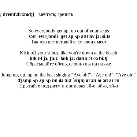
; dremt\dri:md)]
– мечтать; грезить
So everybody get up, up out of your seats
ˈsəʊ ˈevrɪˌbɒdi ˈɡet ʌp ʌp aʊt ɒv jɔ: si:ts
Так что все вставайте со своих мест
Kick off your shoes, like you're down at the beach
kɪk ɒf jɔ: ʃu:z ˈlaɪk jɔ: daʊn ət ðə bi:tʃ
Сбрасывайте обувь, словно вы на пляже
Jump up, up, up on the beat singing "Aye oh!", "Aye oh!", "Aye oh!"
dʒʌmp ʌp ʌp ʌp ɒn ðə bi:t ˈsɪŋɪŋ aɪ əʊ aɪ əʊ aɪ əʊ
Прыгайте под ритм и припевая эй-о, эй-о, эй-о