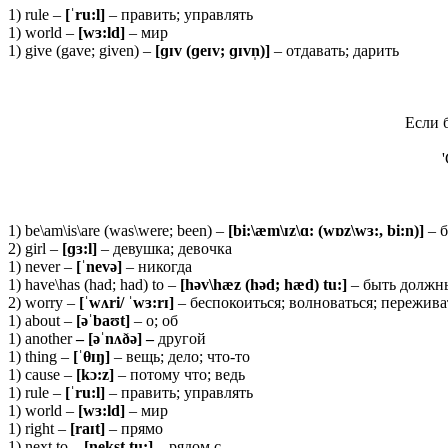
1) rule –
[ˈ
ru:
l]
– править; управлять
1) world –
[
wɜ:
ld]
– мир
1) give (gave; given) –
[ɡɪ
v (ɡ
eɪ
v; ɡɪ
vn̩)]
– отдавать; дарить
Если 
1) be\am\is\are (was\were; been) –
[bi:\æm\ɪz\ɑ: (wɒz\wɜ:, bi:n)]
– 
2) girl –
[ɡɜ:
l]
– девушка; девочка
1) never –
[ˈ
nevə]
– никогда
1) have\has (had; had) to –
[
hə
v\
hæ
z (
hə
d;
hæ
d)
tu:]
– быть должн
2) worry –
[ˈ
wʌ
ri/ ˈ
wɜ:
rɪ]
– беспокоиться; волноваться; пережива
1) about –
[əˈ
baʊ
t]
– о; об
1) another
– [əˈ
nʌðə] –
другой
1) thing –
[ˈ
θɪŋ]
– вещь; дело; что-то
1) cause –
[
kɔ:
z]
– потому что; ведь
1) rule –
[ˈ
ru:
l]
– править; управлять
1) world –
[
wɜ:
ld]
– мир
1) right –
[raɪt]
– прямо
1) next to –
[nekst tu:]
– рядом с