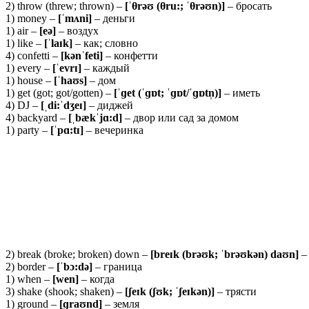
2) throw (threw; thrown) –
[ˈ
θ
rəʊ (θ
ru:; ˈθ
rəʊn)]
– бросать
1) money –
[ˈmʌni]
– деньги
1) air –
[eə]
– воздух
1) like –
[ˈlaɪk]
– как; словно
4) confetti –
[kənˈfeti]
– конфетти
1) every –
[ˈevrɪ]
– каждый
1) house –
[ˈhaʊs]
– дом
1) get (got; got/gotten) –
[ˈɡet (ˈɡɒt; ˈɡɒt/ˈɡɒtn̩)]
– иметь
4) DJ –
[ˌdi:ˈdʒeɪ]
– диджей
4) backyard –
[ˌbækˈjɑ:d]
– двор или сад за домом
1) party –
[ˈpɑ:tɪ]
– вечеринка
2) break (broke; broken) down –
[breɪk (brəʊk; ˈbrəʊkən) daʊn]
– 
2) border –
[ˈbɔ:də]
– граница
1) when –
[wen]
– когда
3) shake (shook; shaken) –
[ʃeɪk (ʃʊk; ˈʃeɪkən)]
– трясти
1) ground –
[ɡ
raʊ
nd]
– земля