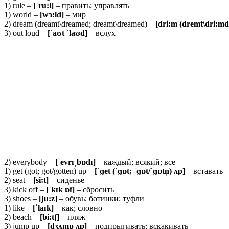
1) rule –
[ˈ
ru:
l]
– править; управлять
1) world –
[wɜ:ld]
– мир
2) dream (dreamt\dreamed; dreamt\dreamed) –
[dri:m (dremt\dri:md
3) out loud –
[ˈaʊt ˈlaʊd]
– вслух
2) everybody –
[ˈ
evrɪˌ
bɒ
dɪ]
– каждый; всякий; все
1) get (got; got/gotten) up –
[ˈɡ
et (ˈɡɒ
t; ˈɡɒ
t/ˈɡɒ
tn̩) ʌ
p]
– вставать
2) seat –
[
si:
t]
– сиденье
3) kick off –
[ˈ
kɪ
k ɒ
f]
– сбросить
3) shoes –
[ʃ
u:
z]
– обувь; ботинки; туфли
1) like –
[ˈ
laɪ
k]
– как; словно
2) beach –
[
bi:
tʃ]
– пляж
3) jump up –
[
dʒʌ
mp ʌ
p]
– подпрыгивать; вскакивать