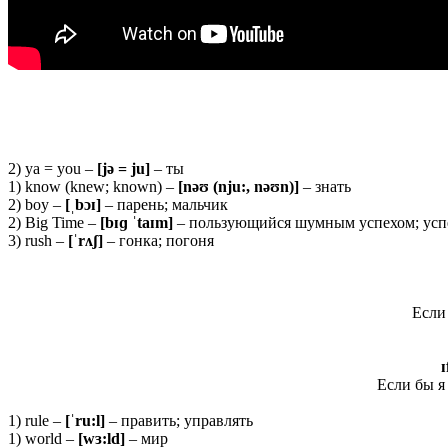
2) ya = you –
[jə = ju]
– ты
1) know (knew; known) –
[nəʊ (nju:, nəʊn)]
– знать
2) boy –
[ˌbɔɪ]
– парень; мальчик
2) Big Time –
[bɪɡ ˈtaɪm]
– пользующийся шумным успехом; усп
3) rush –
[ˈrʌʃ]
– гонка; погоня
Если 
ɪ
Если бы я
1) rule –
[ˈru:l]
– править; управлять
1) world –
[
wɜ:
ld]
– мир