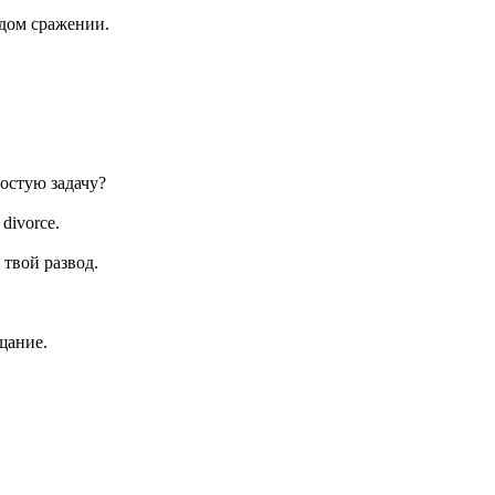
дом сражении.
ростую задачу?
 divorce.
 твой развод.
щание.