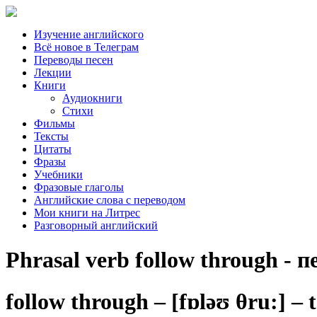
Изучение английского
Всё новое в Телеграм
Переводы песен
Лекции
Книги
Аудиокниги
Стихи
Фильмы
Тексты
Цитаты
Фразы
Учебники
Фразовые глаголы
Английские слова с переводом
Мои книги на Литрес
Разговорный английский
Phrasal verb follow through -
follow through –
[fɒləʊ
θ
ru:]
– 