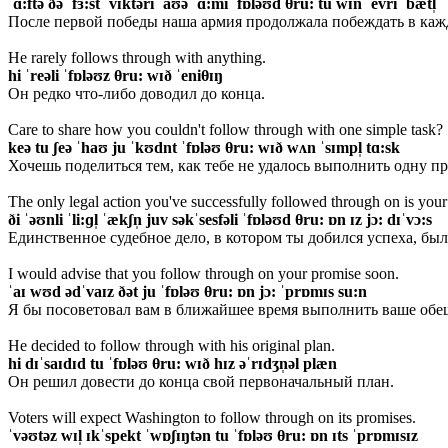
ˈɑ:ftə ðə ˈfɜ:st ˈvɪktəri ˈaʊə ˈɑ:mi ˈfɒləʊd θru: tu wɪn ˈevri ˈbætl̩
После первой победы наша армия продолжала побеждать в каж
He rarely follows through with anything.
hi ˈreəli ˈfɒləʊz θru: wɪð ˈeniθɪŋ
Он редко что-либо доводил до конца.
Care to share how you couldn't follow through with one simple task?
keə tu ʃeə ˈhaʊ ju ˈkʊdnt ˈfɒləʊ θru: wɪð wʌn ˈsɪmpl̩ tɑ:sk
Хочешь поделиться тем, как тебе не удалось выполнить одну п
The only legal action you've successfully followed through on is your
ði ˈəʊnli ˈli:ɡl̩ ˈækʃn̩ juv səkˈsesfəli ˈfɒləʊd θru: ɒn ɪz jɔ: dɪˈvɔ:s
Единственное судебное дело, в котором ты добился успеха, был
I would advise that you follow through on your promise soon.
ˈaɪ wʊd ədˈvaɪz ðət ju ˈfɒləʊ θru: ɒn jɔ: ˈprɒmɪs su:n
Я бы посоветовал вам в ближайшее время выполнить ваше обе
He decided to follow through with his original plan.
hi dɪˈsaɪdɪd tu ˈfɒləʊ θru: wɪð hɪz əˈrɪdʒn̩əl plæn
Он решил довести до конца свой первоначальный план.
Voters will expect Washington to follow through on its promises.
ˈvəʊtəz wɪl̩ ɪkˈspekt ˈwɒʃɪŋtən tu ˈfɒləʊ θru: ɒn ɪts ˈprɒmɪsɪz