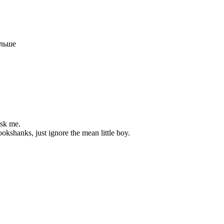
альше
ask me.
okshanks, just ignore the mean little boy.