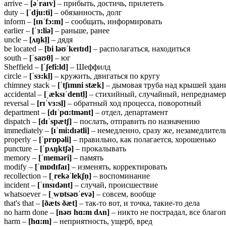
arrive –
[əˈraɪv]
– прибыть, достичь, прилететь
duty –
[ˈ
dju:
ti]
– обязанность, долг
inform –
[ɪ
nˈ
fɔ:
m]
– сообщать, информировать
earlier –
[ˈɜ:
liə]
– раньше, ранее
uncle –
[ʌŋ
kl̩]
– дядя
be located –
[
bi
ləʊˈ
keɪ
tɪ
d]
– располагаться, находиться
south –
[ˈ
saʊ
θ]
– юг
Sheffield –
[ˈʃ
efi:
ld]
– Шеффилд
circle –
[ˈ
sɜ:
kl̩]
– кружить, двигаться по кругу
chimney stack –
[ˈtʃɪmni stæk]
– дымовая труба над крышей здан
accidental –
[ˌæksɪˈdentl̩]
– стихийный, случайный, непреднаме
reversal –
[rɪˈvɜ:sl̩]
– обратный ход процесса, поворотный
department –
[dɪˈpɑ:tmənt]
– отдел, департамент
dispatch –
[
dɪˈ
spæ
tʃ]
– послать, отправить по назначению
immediately –
[ɪˈmi:dɪətli]
– немедленно, сразу же, незамедлител
properly –
[ˈ
prɒ
pə
li]
– правильно, как полагается, хорошенько
puncture –
[ˈ
pʌŋ
ktʃə]
– прокалывать
memory –
[ˈ
memə
ri]
– память
modify –
[ˈmɒdɪfaɪ]
– изменять, корректировать
recollection –
[ˌrekəˈlekʃn̩]
– воспоминание
incident –
[ˈɪnsɪdənt]
– случай, происшествие
whatsoever –
[ˌwɒtsəʊˈevə]
– совсем, вообще
that's that –
[ðæts ðæt]
– так-то вот, и точка, такие-то дела
no harm done –
[nəʊ hɑ:m dʌn]
– никто не пострадал, все благо
harm –
[
hɑ:
m]
– неприятность, ущерб, вред