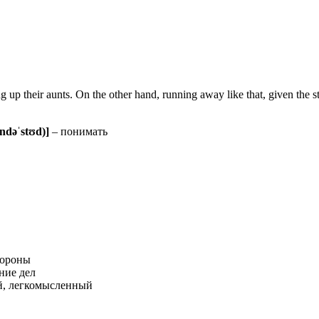
p their aunts. On the other hand, running away like that, given the sta
ʌndəˈstʊd)]
– понимать
тороны
ние дел
й, легкомысленный