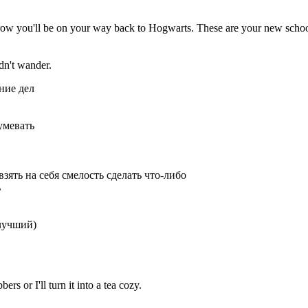
rrow you'll be on your way back to Hogwarts. These are your new schoo
idn't wander.
ние дел
умевать
взять на себя смелость сделать что-либо
ь
лучший)
 or I'll turn it into a tea cozy.