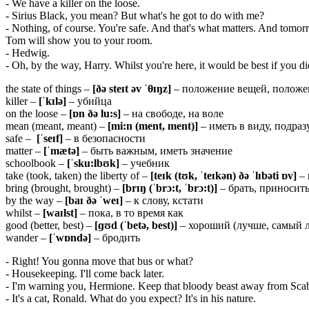
- We have a killer on the loose.
- Sirius Black, you mean? But what's he got to do with me?
- Nothing, of course. You're safe. And that's what matters. And tomo
Tom will show you to your room.
- Hedwig.
- Oh, by the way, Harry. Whilst you're here, it would be best if you d
the state of things –
[ðə steɪt əv ˈθɪŋz]
– положение вещей, положе
killer –
[ˈ
kɪ
lə]
– убийца
on the loose –
[ɒn ðə lu:s]
– на свободе, на воле
mean (meant, meant) –
[mi:n (ment, ment)]
– иметь в виду, подраз
safe –
[ˈ
seɪ
f]
– в безопасности
matter –
[ˈ
mæ
tə]
– быть важным, иметь значение
schoolbook –
[ˈsku:lbʊk]
– учебник
take (took, taken) the liberty of –
[teɪk (tʊk, ˈteɪkən) ðə ˈlɪbəti ɒv]
– 
bring (brought, brought) –
[brɪŋ (ˈbrɔ:t, ˈbrɔ:t)]
– брать, приносит
by the way –
[baɪ ðə ˈweɪ]
– к слову, кстати
whilst –
[waɪlst]
– пока, в то время как
good (better, best) –
[ɡʊ
d (ˈ
betə,
best)]
– хороший (лучше, самый 
wander –
[ˈwɒndə]
– бродить
- Right! You gonna move that bus or what?
- Housekeeping. I'll come back later.
- I'm warning you, Hermione. Keep that bloody beast away from Scabbers
- It's a cat, Ronald. What do you expect? It's in his nature.