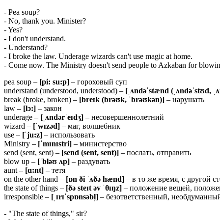
- Pea soup?
- No, thank you. Minister?
- Yes?
- I don't understand.
- Understand?
- I broke the law. Underage wizards can't use magic at home.
- Come now. The Ministry doesn't send people to Azkaban for blowing u
pea soup –
[pi: su:p]
– гороховый суп
understand (understood, understood) –
[ˌʌndəˈstænd (ˌʌndəˈstʊd, ˌ
break (broke, broken) –
[breɪk (brəʊk, ˈbrəʊkən)]
– нарушать
law
– [lɔ:]
– закон
underage –
[ˌʌndərˈeɪdʒ]
– несовершеннолетний
wizard –
[ˈwɪzəd]
– маг, волшебник
use –
[ˈju:z]
– использовать
Ministry –
[ˈmɪnɪstri]
– министерство
send (sent, sent) –
[send (sent, sent)]
– послать, отправить
blow up –
[ˈbləʊ ʌp]
– раздувать
aunt –
[ɑ:nt]
– тетя
on the other hand –
[ɒn ði ˈʌðə hænd]
– в то же время, с другой с
the state of things –
[ðə steɪt əv ˈθɪŋz]
– положение вещей, положе
irresponsible –
[ˌɪ
rɪˈ
spɒ
nsə
bl̩]
– безответственный, необдуманны
- "The state of things," sir?