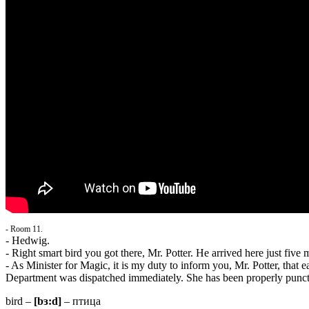
- Room 11.
- Hedwig.
- Right smart bird you got there, Mr. Potter. He arrived here just five 
- As Minister for Magic, it is my duty to inform you, Mr. Potter, that e
Department was dispatched immediately. She has been properly punctu
bird –
[bɜ:d]
– птица