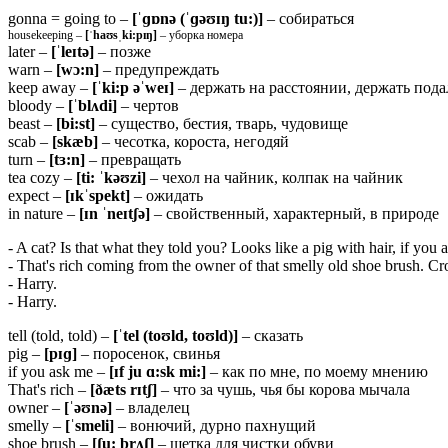
gonna = going to –
[ˈɡɒnə (ˈɡəʊɪŋ tu:)]
– собираться
housekeeping –
[ˈhaʊsˌki:pɪŋ]
– уборка номера
later –
[ˈleɪtə]
– позже
warn –
[wɔ:n]
– предупреждать
keep away –
[ˈki:p əˈweɪ]
– держать на расстоянии, держать под
bloody –
[ˈ
blʌ
di]
– чертов
beast –
[
bi:
st]
– существо, бестия, тварь, чудовище
scab –
[
skæ
b]
– чесотка, короста, негодяй
turn –
[tɜ:n]
– превращать
tea cozy –
[ti: ˈkəʊzi]
– чехол на чайник, колпак на чайник
expect –
[ɪ
kˈ
spekt]
– ожидать
in nature –
[ɪn ˈneɪtʃə]
– свойственный, характерный, в природе
- A cat? Is that what they told you? Looks like a pig with hair, if you 
- That's rich coming from the owner of that smelly old shoe brush. Cro
- Harry.
- Harry.
tell (told, told) –
[ˈtel (toʊld, toʊld)]
– сказать
pig –
[
pɪɡ]
– поросенок, свинья
if you ask me –
[ɪf ju ɑ:sk mi:]
– как по мне, по моему мнению
That's rich –
[ðæts rɪtʃ]
– что за чушь, чья бы корова мычала
owner –
[ˈəʊ
nə]
– владелец
smelly –
[ˈ
smeli]
– вонючий, дурно пахнущий
shoe brush –
[ʃu: brʌʃ]
– щетка для чистки обуви