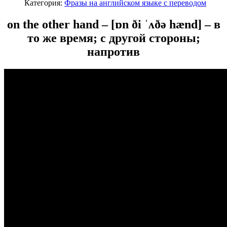
Категория:
Фразы на английском языке с переводом
on the other hand –
[ɒn ði ˈʌðə hænd]
– в
то же время; с другой стороны;
напротив