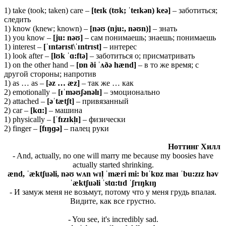
1) take (took; taken) care –
[
teɪ
k (
tʊ
k; ˈ
teɪ
kə
n)
keə]
– заботиться;
следить
1) know (knew; known) –
[nəʊ (nju:, nəʊn)]
– знать
1) you know –
[
ju:
nəʊ]
– сам понимаешь; знаешь; понимаешь
1) interest –
[ˈɪ
ntə
rɪ
st\ˈɪ
ntrɪ
st]
– интерес
1) look after –
[lʊk ˈɑ:ftə]
– заботиться о; присматривать
1) on the other hand –
[ɒn ði ˈʌðə hænd]
– в то же время; с
другой стороны; напротив
1) as … as –
[ə
z … æ
z]
– так же … как
2) emotionally –
[ɪˈməʊʃənəlɪ]
– эмоционально
2) attached –
[əˈ
tæ
tʃ
t]
– привязанный
2) car –
[
kɑ:]
– машина
1) physically –
[ˈ
fɪ
zɪ
kl̩ɪ]
– физически
2) finger –
[
fɪŋɡə]
– палец руки
Ноттинг Хилл
- And, actually, no one will marry me because my boosies have
actually started shrinking.
ænd, ˈæktʃuəli, nəʊ wʌn wɪl̩ ˈmæri mi: bɪˈkɒz maɪ ˈbu:zɪz həv
ˈæktʃuəli ˈstɑ:tɪd ˈʃrɪŋkɪŋ
- И замуж меня не возьмут, потому что у меня грудь впалая.
Видите, как все грустно.
- You see, it's incredibly sad.