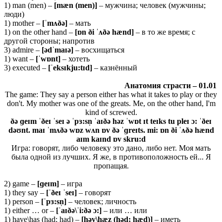
1) man (men) –
[
mæ
n (
men)]
– мужчина; человек (мужчины;
люди)
1) mother –
[ˈ
mʌðə]
– мать
1) on the other hand –
[ɒn ði ˈʌðə hænd]
– в то же время; с
другой стороны; напротив
3) admire –
[ədˈmaɪə]
– восхищаться
1) want –
[ˈ
wɒ
nt]
– хотеть
3) executed –
[ˈ
eksɪ
kju:
tɪ
d]
– казнённый
Анатомия
страсти
– 01.01
The game: They say a person either has what it takes to play or they
don't. My mother was one of the greats. Me, on the other hand, I'm
kind of screwed.
ðə ɡeɪm ˈðeɪ ˈseɪ ə ˈpɜ:sn̩ ˈaɪðə həz ˈwɒt ɪt teɪks tu pleɪ ɔ: ˈðeɪ
dəʊnt. maɪ ˈmʌðə wɒz wʌn ɒv ðə ˈɡreɪts. mi: ɒn ði ˈʌðə hænd
aɪm kaɪnd ɒv skru:d
Игра: говорят, либо человеку это дано, либо нет. Моя мать
была одной из лучших. Я же, в противоположность ей... Я
пропащая.
2) game –
[ɡ
eɪ
m]
– игра
1) they say –
[ˈð
e
ɪ ˈ
se
ɪ]
– говорят
1) person –
[ˈ
pɜ:
sn̩]
– человек; личность
1) either … or –
[
ˈaɪðə\ˈi:ðə ɔ:]
– или … или
1) have\has (had; had) –
[həv\hæz (həd; hæd)]
– иметь