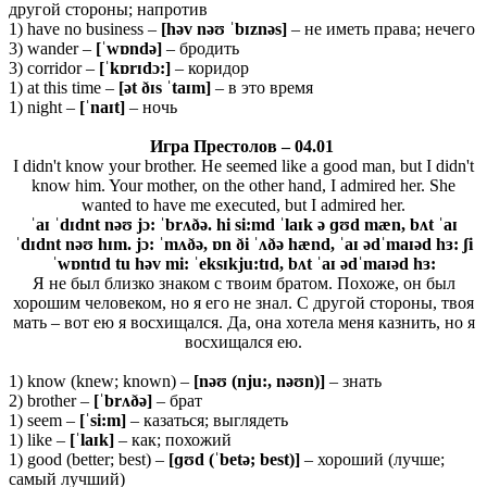
другой стороны; напротив
1) have no business –
[
hə
v
nəʊ ˈ
bɪ
znə
s]
– не иметь права; нечего
3) wander –
[ˈwɒndə]
– бродить
3) corridor –
[ˈ
kɒ
rɪ
dɔ:]
– коридор
1) at this time –
[ət ðɪs ˈtaɪm]
– в это время
1) night –
[ˈ
naɪ
t]
– ночь
Игра
Престолов
– 04.01
I didn't know your brother. He seemed like a good man, but I didn't
know him. Your mother, on the other hand, I admired her. She
wanted to have me executed, but I admired her.
ˈaɪ ˈdɪdnt nəʊ jɔ: ˈbrʌðə. hi si:md ˈlaɪk ə ɡʊd mæn, bʌt ˈaɪ
ˈdɪdnt nəʊ hɪm. jɔ: ˈmʌðə, ɒn ði ˈʌðə hænd, ˈaɪ ədˈmaɪəd hɜ: ʃi
ˈwɒntɪd tu həv mi: ˈeksɪkju:tɪd, bʌt ˈaɪ ədˈmaɪəd hɜ:
Я не был близко знаком с твоим братом. Похоже, он был
хорошим человеком, но я его не знал. С другой стороны, твоя
мать – вот ею я восхищался. Да, она хотела меня казнить, но я
восхищался ею.
1) know (knew; known) –
[nəʊ (nju:, nəʊn)]
– знать
2) brother –
[ˈ
brʌðə]
– брат
1) seem –
[ˈsi:m]
– казаться; выглядеть
1) like –
[ˈlaɪk]
– как; похожий
1) good (better; best) –
[ɡʊ
d (ˈ
betə;
best)]
– хороший (лучше;
самый лучший)