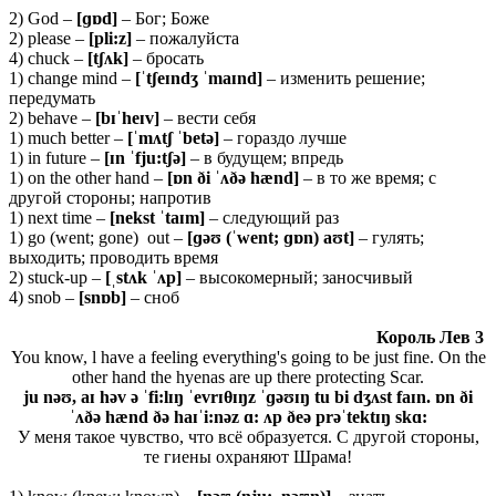
2) God –
[ɡɒ
d]
– Бог; Боже
2) please –
[pli:z]
– пожалуйста
4) chuck –
[
tʃʌ
k]
– бросать
1) change mind –
[ˈ
tʃ
eɪ
ndʒ ˈ
maɪ
nd]
– изменить решение;
передумать
2) behave –
[
bɪˈ
heɪ
v]
– вести себя
1) much better –
[ˈ
mʌ
tʃ ˈ
betə]
– гораздо лучше
1) in future –
[ɪ
n ˈ
fju:
tʃə]
– в будущем; впредь
1) on the other hand –
[ɒn ði ˈʌðə hænd]
– в то же время; с
другой стороны; напротив
1) next time –
[
nekst ˈ
taɪ
m]
– следующий раз
1) go (went; gone) out –
[ɡəʊ (ˈ
went; ɡɒ
n)
aʊ
t]
– гулять;
выходить; проводить время
2) stuck-up –
[ˌstʌk ˈʌp]
– высокомерный; заносчивый
4) snob –
[snɒb]
– сноб
Король Лев 3
You know, l have a feeling everything's going to be just fine. On the
other hand the hyenas are up there protecting Scar.
ju nəʊ, aɪ həv ə ˈfi:lɪŋ ˈevrɪθɪŋz ˈɡəʊɪŋ tu bi dʒʌst faɪn. ɒn ði
ˈʌðə hænd ðə haɪˈi:nəz ɑ: ʌp ðeə prəˈtektɪŋ skɑ:
У меня такое чувство, что всё образуется. С другой стороны,
те гиены охраняют Шрама!