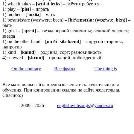
1) what it takes –
[wɒt ɪt teɪks]
– всёчтотребуется
1) play –
[pleɪ]
– играть
1) mother –
[ˈmʌðə]
– мать
1) be\am\is\are (was\were; been) –
[bi:\æm\ɪz\ɑ: (wɒz\wɜ:, bi:n)]
–
быть
1) great –
[ˈɡreɪt]
– звезда первой величины; великий человек;
звезда
1) on the other hand –
[ɒn ði ˈʌðə hænd]
– с другой стороны;
напротив
1) kind –
[kaɪnd]
– род; вид; сорт; разновидность
4) screwed –
[
skru:
d]
– пропащий; побежденный
On the contrary
Все фразы
The thing is
Все материалы сайта предназначены исключительно для
обучения. При копировании ссылка на сайта желательна.
Спасибо:)
2009 - 2026
englishwithsongs@yandex.ru