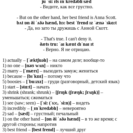
ju ˈsi: ɪts ɪnˈkredəbli sæd
- Видите, как все грустно.
- But on the other hand, her best friend is Anna Scott.
bʌt ɒn ði ˈʌðə hænd, hɜ: best ˈfrend ɪz ˈænə ˈskɑ:t
- Да, но зато ты дружишь с Анной Скотт.
- That's true. I can't deny it.
ðæts tru: ˈaɪ kænt dɪˈnaɪ ɪt
- Верно. Я не отрицаю.
1) actually –
[ˈæ
ktʃ
uə
lɪ]
– на самом деле; вообще-то
1) no one –
[
nəʊ
wʌ
n]
– никто
2) marry –
[ˈ
mæ
rɪ]
– выходить замуж; жениться
1) because –
[bɪˈkɒz]
– потому что
5) boosies –
[ˈ
bu:
zɪ
z]
– груди (разговорный, детский язык)
1) start –
[
stɑ:
t]
– начать
3) shrink (shrank; shrunk) –
[ʃ
rɪŋ
k (ʃ
ræŋ
k; ʃ
rʌŋ
k)]
–
уменьшаться; сжиматься
1) see (saw; seen) –
[ˈsi: (ˈsɔ:, ˈsi:n)]
– видеть
3) incredibly –
[ˌɪnˈkredəblɪ]
– невероятно
2) sad –
[sæd]
– грустный; печальный
1) on the other hand –
[ɒn ði ˈʌðə hænd]
– в то же время; с
другой стороны; напротив
3) best friend –
[best frend]
– лучший друг