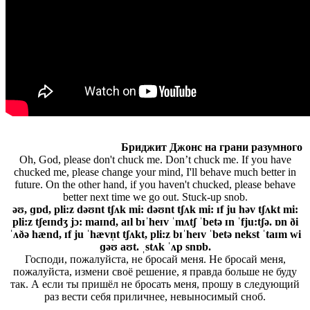
Бриджит Джонс на грани разумного
Oh, God, please don't chuck me. Don’t chuck me. If you have
chucked me, please change your mind, I'll behave much better in
future. On the other hand, if you haven't chucked, please behave
better next time we go out. Stuck-up snob.
əʊ, ɡɒd, pli:z dəʊnt tʃʌk mi: dəʊnt tʃʌk mi: ɪf ju həv tʃʌkt mi:
pli:z tʃeɪndʒ jɔ: maɪnd, aɪl bɪˈheɪv ˈmʌtʃ ˈbetə ɪn ˈfju:tʃə. ɒn ði
ˈʌðə hænd, ɪf ju ˈhævn̩t tʃʌkt, pli:z bɪˈheɪv ˈbetə nekst ˈtaɪm wi
ɡəʊ aʊt. ˌstʌk ˈʌp snɒb.
Господи, пожалуйста, не бросай меня. Не бросай меня,
пожалуйста, измени своё решение, я правда больше не буду
так. А если ты пришёл не бросать меня, прошу в следующий
раз вести себя приличнее, невыносимый сноб.