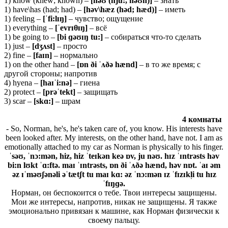
1) know (knew; known) –
[nəʊ (nju:, nəʊn)]
– знать
1) have\has (had; had) –
[həv\hæz (həd; hæd)]
– иметь
1) feeling –
[ˈfi:lɪŋ]
– чувство; ощущение
1) everything –
[ˈevrɪ
θ
ɪŋ]
– всё
1) be going to –
[bi ɡəʊɪŋ tu:]
– собираться что-то сделать
1) just –
[dʒʌst]
– просто
2) fine –
[faɪn]
– нормально
1) on the other hand –
[ɒn ði ˈʌðə hænd]
– в то же время; с
другой стороны; напротив
4) hyena –
[
haɪˈ
i:
nə]
– гиена
2) protect –
[
prəˈ
tekt]
– защищать
3) scar –
[skɑ:]
– шрам
4 комнаты
- So, Norman, he's, he's taken care of, you know. His interests have
been looked after. My interests, on the other hand, have not. I am as
emotionally attached to my car as Norman is physically to his finger.
ˈsəʊ, ˈnɔ:mən, hiz, hiz ˈteɪkən keə ɒv, ju nəʊ. hɪz ˈɪntrəsts həv
bi:n lʊkt ˈɑ:ftə. maɪ ˈɪntrəsts, ɒn ði ˈʌðə hænd, həv nɒt. ˈaɪ əm
əz ɪˈməʊʃənəli əˈtætʃt tu maɪ kɑ: əz ˈnɔ:mən ɪz ˈfɪzɪkl̩i tu hɪz
ˈfɪŋɡə.
Норман, он беспокоится о тебе. Твои интересы защищены.
Мои же интересы, напротив, никак не защищены. Я также
эмоционально привязан к машине, как Норман физически к
своему пальцу.